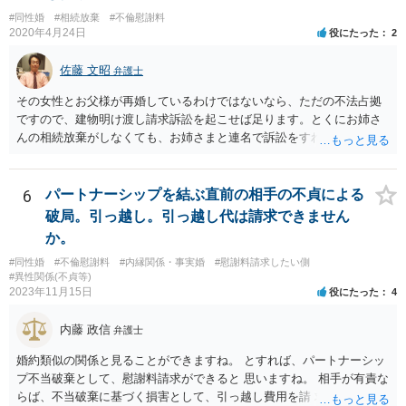
ので、契約書の文面を持って、弁護士に相談に行かれることをお勧め
#同性婚
#相続放棄
#不倫慰謝料
します。
2020年4月24日
役にたった
2
佐藤 文昭
弁護士
その女性とお父様が再婚しているわけではないなら、ただの不法占拠
ですので、建物明け渡し請求訴訟を起こせば足ります。とくにお姉さ
んの相続放棄がしなくても、お姉さまと連名で訴訟をすればいいだけ
のことです。
6
パートナーシップを結ぶ直前の相手の不貞による
破局。引っ越し。引っ越し代は請求できません
か。
#同性婚
#不倫慰謝料
#内縁関係・事実婚
#慰謝料請求したい側
#異性関係(不貞等)
2023年11月15日
役にたった
4
内藤 政信
弁護士
婚約類似の関係と見ることができますね。 とすれば、パートナーシッ
プ不当破棄として、慰謝料請求ができると 思いますね。 相手が有責な
らば、不当破棄に基づく損害として、引っ越し費用を請 求できるよう