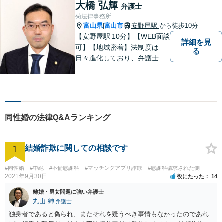
ご相談ください。平日夜間相
大橋 弘輝
弁護士
談OK！【複数弁護士在籍】
菊法律事務所
富山県
富山市
安野屋駅
から徒歩10分
|
【安野屋駅 10分】【WEB面談
詳細を見
可】【地域密着】法制度は
る
日々進化しており、弁護士に
も柔軟かつ迅速な対応が求め
られる時代です。 電子化やAI
の活用が進む中でも、依頼者
の声にしっかり耳を傾ける姿
勢は変わりません。
同性婚の法律Q&Aランキング
1
結婚詐欺に関しての相談です
#同性婚
#中絶
#不倫慰謝料
#マッチングアプリ詐欺
#慰謝料請求された側
2021年9月30日
役にたった
14
離婚・男女問題に強い弁護士
丸山 紳
弁護士
独身者であると偽られ、またそれを疑うべき事情もなかったのであれ