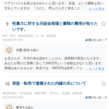
てアドバイスを受けるのがいいと思います。 友達、という曖昧な言い
方をしていますが、「ただし、呼んだらすぐ来ること」などと条件を
つけているあたり、 今後も何かしら行ってきそうなので、おっしゃる
通り関わりを断つ方向がいいと思います。
9
性暴力に対する示談金相場と書類の費用が知りた
いです。
#DV・暴力
#慰謝料請求したい側
#同性婚
2022年2月10日
役にたった
7
内藤 政信
弁護士
お兄さんが、不法行為を認めたことから、損害額の算定になります。
あなたが受けた苦痛に比して100万円という金額は少ないと思います。
相場はありませんが、私見では、300万円は請求してもいいですね。
しかし、支払い能力の問題もあるので、支払うと言う気持ちが、なく
なるような条件では困るでしょう。 支払いの効果を高めるために、弁
護士を立ち合い人にするといいで しょう。 したがって、金額も含め
10
窃盗・転売で逮捕された内縁の夫について
て、条件については弁護士と話をするといい でしょう。 書面はどちら
が作っても構いません。 書類を作るには、少なくも、５５０００円
#私選弁護人
#示談交渉
#執行猶予
#万引き・窃盗罪
#同性婚
は、かかるでしょう。
2021年4月14日
役にたった
2
匿名A
弁護士