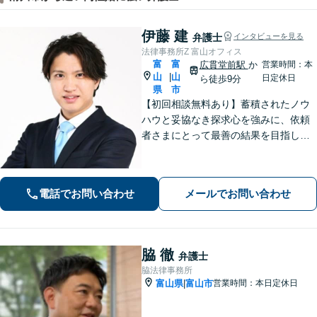
伊藤 建
弁護士
インタビューを見る
法律事務所Z 富山オフィス
富
富
広貫堂前駅
か
営業時間：本
山
山
|
日定休日
ら徒歩9分
県
市
【初回相談無料あり】蓄積されたノウ
ハウと妥協なき探求心を強みに、依頼
者さまにとって最善の結果を目指しま
す。
電話でお問い合わせ
メールでお問い合わせ
脇 徹
弁護士
脇法律事務所
富山県
富山市
営業時間：本日定休日
|