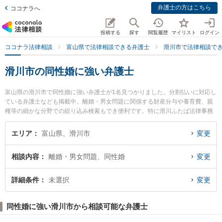
弁護士の方はこちら
ココナラへ
投稿する
探す
閲覧履歴
マイリスト
ログイン
ココナラ法律相談
富山県で法律相談できる弁護士
滑川市で法律相談で
滑川市の同性婚に強い弁護士
富山県の滑川市で同性婚に強い弁護士が1名見つかりました。分割払いに対応し
ている弁護士なども掲載中。離婚・男女問題に関係する財産分与や養育費、親
権等の細かな分野での絞り込み検索もでき便利です。特に滑川ふたば法律事務
所の平岡 路子弁護士のプロフィール情報や弁護士費用、強みなどが注目されて
います。『滑川市で土日や夜間に発生した同性婚のトラブルを今すぐに弁護士
エリア
富山県、滑川市
変更
に相談したい』『同性婚のトラブル解決の実績豊富な近くの弁護士を検索した
い』『初回相談無料で同性婚を法律相談できる滑川市内の弁護士に相談予約し
相談内容
離婚・男女問題、同性婚
変更
たい』などでお困りの相談者さんにおすすめです。
詳細条件
未選択
変更
同性婚に強い滑川市から相談可能な弁護士