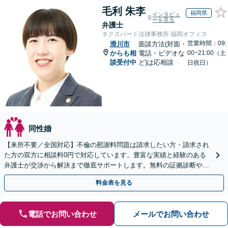
毛利 朱李
福岡県
インタビュ
ーを見る
弁護士
ネクスパート法律事務所 福岡オフィス
営業時間：09:
滑川市
面談方法(対面・
からも相
電話・ビデオな
00~21:00（土
談受付中
ど)は応相談
日祝日）
同性婚
【来所不要／全国対応】不倫の慰謝料問題は請求したい方・請求され
た方の双方に相談料0円で対応しています。豊富な実績と経験のある
弁護士が交渉から解決まで徹底サポートします。無料の証拠診断や着
手金の返還保証もありますので安心してご相談ください。
料金表を見る
電話でお問い合わせ
メールでお問い合わせ