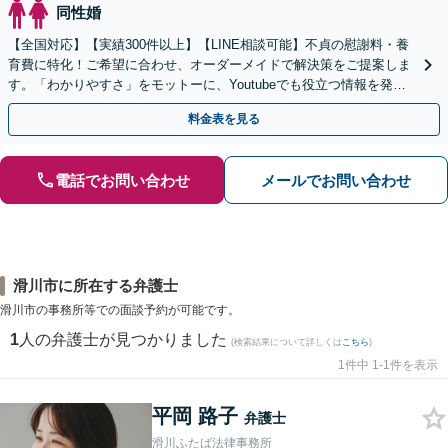
同性婚
【全国対応】【実績300件以上】【LINE相談可能】不貞の慰謝料・養
育費に特化！ご希望に合わせ、オーダーメイドで解決策をご提案しま
す。「わかりやすさ」をモットーに、Youtubeでも役立つ情報を発信
中【初回相談無料】【土日対応可】
料金表を見る
電話でお問い合わせ
メールでお問い合わせ
滑川市に所在する弁護士
滑川市の事務所等での面談予約が可能です。
1
人の弁護士が見つかりました
(検索結果について詳しくは
こちら
)
1件中 1-1件を表示
平岡 路子
弁護士
滑川ふたば法律事務所