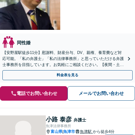
同性婚
【安野屋駅徒歩11分】慰謝料、財産分与、DV、親権、養育費など対
応可能。「私の弁護士」「私の法律事務所」と思っていただける弁護
士事務所を目指しています。お気軽にご相談ください。【夜間・土日
対応可】【電話相談可】【完全個室】【子連れ相談可】
料金表を見る
電話でお問い合わせ
メールでお問い合わせ
小路 泰彦
弁護士
魚津法律事務所
富山県
魚津市
魚津駅
から徒歩4分
|