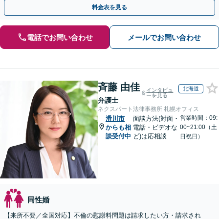
費、財産分与、慰謝料請求【夜間・休日相談可】
料金表を見る
電話でお問い合わせ
メールでお問い合わせ
斉藤 由佳
北海道
インタビュ
ーを見る
弁護士
ネクスパート法律事務所 札幌オフィス
営業時間：09:
滑川市
面談方法(対面・
からも相
電話・ビデオな
00~21:00（土
談受付中
ど)は応相談
日祝日）
同性婚
【来所不要／全国対応】不倫の慰謝料問題は請求したい方・請求され