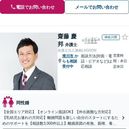
電話でお問い合わせ
メールでお問い合わせ
齋藤 慶
神奈川県
インタビュ
ーを見る
邦
弁護士
弁護士法人湘南LAGOON
営業時
滑川市
か
面談方法(対面・電
らも相談
話・ビデオなど)は
間：本日
受付中
応相談
定休日
同性婚
【全国エリア対応】【オンライン面談OK】【外出困難な方対応】
【乳幼児お連れの方対応】離婚問題を新しい自分のスタートにするた
めのサポートを【相談数3,000件以上】離婚原因の有無、親権、養育