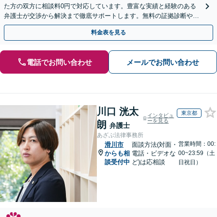
た方の双方に相談料0円で対応しています。豊富な実績と経験のある
弁護士が交渉から解決まで徹底サポートします。無料の証拠診断や着
手金の返還保証もありますので安心してご相談ください。
料金表を見る
電話でお問い合わせ
メールでお問い合わせ
川口 洸太
東京都
インタビュ
ーを見る
朗
弁護士
あざぶ法律事務所
営業時間：00:
滑川市
面談方法(対面・
からも相
電話・ビデオな
00~23:59（土
談受付中
ど)は応相談
日祝日）