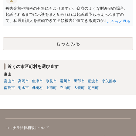
被害金額や前科の有無にもよりますが、窃盗のような財産犯の場合、
起訴されるまでに示談をまとめられれば起訴猶予も考えられますの
で、私選弁護人を依頼できて全額被害弁償できる資力がお有りなので
あれば、信頼できそうな弁護士を探して一度相談されることをおすす
めいたします。起訴されてしまうと前科はついてしまう可能性が極め
て高いので、被害金額はさほど大きくなく初犯で起訴猶予の可能性が
もっとみる
あり得る事案なのであれば、起訴までの弁護活動が極めて重要です。
もちろん国選弁護人であってもできるかぎり最善を尽くす弁護士が大
多数だとは思いますが、特に被害件数が多いようなケースですと、一
般論としては私選弁護人に頼んだ方がどうしても使える時間が多くな
近くの市区町村を選び直す
り、示談をまとめられる可能性が高くなる傾向は否定できないように
富山
思われます。
富山市
高岡市
魚津市
氷見市
滑川市
黒部市
砺波市
小矢部市
南砺市
射水市
舟橋村
上市町
立山町
入善町
朝日町
ココナラ法律相談について