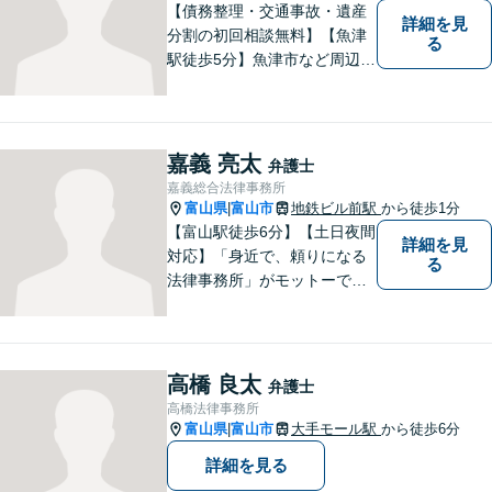
【債務整理・交通事故・遺産
詳細を見
分割の初回相談無料】【魚津
る
駅徒歩5分】魚津市など周辺地
域に密着した法律事務所で
す。お気軽にご相談ください
ませ。
嘉義 亮太
弁護士
嘉義総合法律事務所
富山県
富山市
地鉄ビル前駅
から徒歩1分
|
【富山駅徒歩6分】【土日夜間
詳細を見
対応】「身近で、頼りになる
る
法律事務所」がモットーで
す。交通事故・刑事事件・離
婚問題を中心に、幅広いお困
りごとに対応していおりま
す。お悩みになる前に、ご相
高橋 良太
弁護士
談ください。【24Hメール受
高橋法律事務所
付】
富山県
富山市
大手モール駅
から徒歩6分
|
詳細を見る