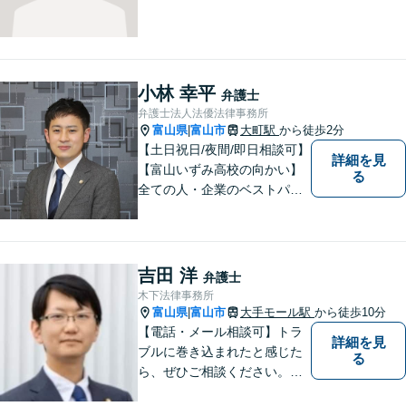
小林 幸平
弁護士
弁護士法人法優法律事務所
富山県
富山市
大町駅
から徒歩2分
|
【土日祝日/夜間/即日相談可】
詳細を見
【富山いずみ高校の向かい】
る
全ての人・企業のベストパー
トナーとなることを目指して
います。お気軽にご相談下さ
い。
吉田 洋
弁護士
木下法律事務所
富山県
富山市
大手モール駅
から徒歩10分
|
【電話・メール相談可】トラ
詳細を見
ブルに巻き込まれたと感じた
る
ら、ぜひご相談ください。離
婚・相続・刑事・労働・企業