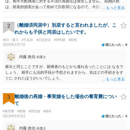
ば、相手方配偶者に対する不法行為責任は発生しません。 結婚詐欺
は、財産的損害があって初めて詐欺罪になるので、今回は該当しませ
ん。 貞操権侵害は、既婚者であることを偽られていて、その上既婚者
であることを知っていれば交際しなかったといえる場合に、慰謝料請
求が可能です。 LINEなどで、結婚を当然の前提にした関係だったこと
2
（離婚済同居中）別居すると言われましたが、こ
を立証できる場合は、請求は可能と考えます。
れからも子供と同居はしたいです。
#DV・暴力
#不起訴
#示談交渉
#同性婚
#親権
2020年2月7日
役にたった
8
内藤 政信
弁護士
家出と同じことですが、親権者のもとから連れ去ったことには なるで
しょう。 相手にも法的手段が予想されますから、先ほどの手続きをす
ぐに されたほうがいいでしょう。
3
離婚後の再婚・事実婚をした場合の養育費につい
て
#養育費
#親権
#同性婚
#調停
2019年9月4日
役にたった
4
内藤 政信
弁護士