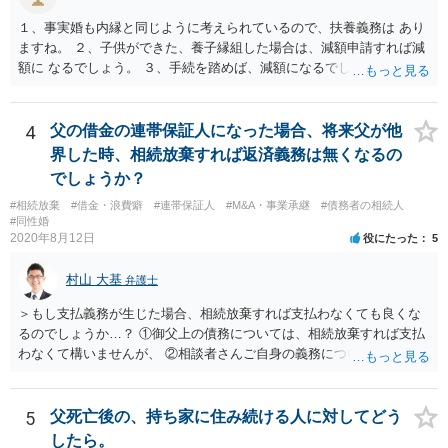
１、事実婚も内縁と同じように考えられているので、扶養義務は あり
ますね。 ２、子供ができた、養子縁組した場合は、減額申請すれば減
額に なるでしょう。 ３、手続を踏めば、減額になるでしょう。 ４、
それだけでは、減額はされないでしょう。 ５、養育費に影響はないで
しょう。 いろいろ議論のあるところですが、実務は上記のような運用
でしょう。
4
父の借金の連帯保証人になった場合、将来父が他
界した時、相続放棄すれば返済義務は無くなるの
でしょうか？
#相続放棄
#借金・浪費癖
#連帯保証人
#M&A・事業承継
#債務者の相続人
#同性婚
2020年8月12日
役にたった
5
村山 大基
弁護士
＞もし支払義務が生じた場合、相続放棄すれば支払わなくても良くな
るのでしょうか…？ ①御父上の債務については、相続放棄すれば支払
わなくて構いませんが、 ②相談者さんご自身の義務については、契約
書そのもの（サインした推定相続人はどんな義務を負うのか）を見て
いないので何とも言えません。 そもそも、何の義務も負わないなら、
印鑑証明まで用意して推定相続人にサインさせる意味もないような気
5
父死亡後の、持ち家に住み続ける人に対してどう
がします。 もし何らかの義務を相続放棄しても負う内容だと困ります
したら。