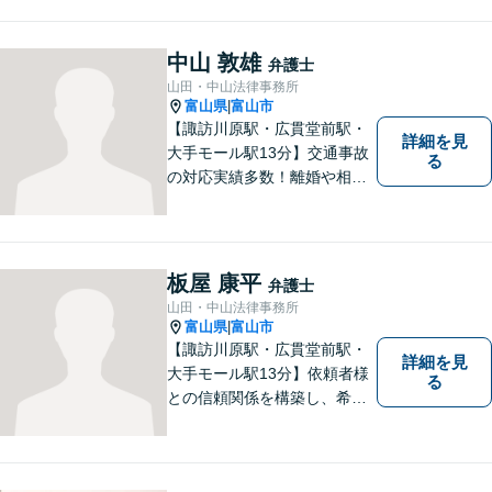
法務など、幅広い分野に対応
しています。あなたのお悩み
を解決するため、迅速かつ丁
中山 敦雄
弁護士
寧にサポートいたします。
山田・中山法律事務所
【夜間対応可能】
富山県
富山市
|
【諏訪川原駅・広貫堂前駅・
詳細を見
大手モール駅13分】交通事故
る
の対応実績多数！離婚や相続
のご相談もしやすいアットホ
ームな雰囲気。一人で悩みを
抱える前に、私と一緒に最善
策がないか考えてみません
板屋 康平
弁護士
か？【複数弁護士在籍】
山田・中山法律事務所
富山県
富山市
|
【諏訪川原駅・広貫堂前駅・
詳細を見
大手モール駅13分】依頼者様
る
との信頼関係を構築し、希望
を尊重した解決になるよう尽
力してまいります。ちょっと
したことでも、ぜひお気軽に