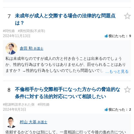
に思います。
7
未成年が成人と交際する場合の法律的な問題点
は？
#同性婚
#異性関係(不貞等)
2024年11月13日
役にたった
9
倉田 勲
弁護士
私は未成年なのですが成人の方と付き合うことは出来るのでしょう
か、性的な行為はするつもりはありませんが、罰せられることはあり
ますか？ →性的な行為をしないのでしたら問題ないでしょう
8
不倫相手から交際相手になった方からの脅迫的な
条件に対する法的対応について相談したい
#慰謝料請求された側
#同性婚
2024年8月3日
役にたった
2
村山 大基
弁護士
依頼するかどうかは別にして、一度相談に行って今後の進め方につい