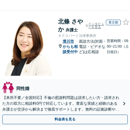
北條 さや
東京都
インタビュ
ーを見る
か
弁護士
ネクスパート法律事務所
営業時間：09:
滑川市
面談方法(対面・
からも相
電話・ビデオな
00~21:00（土
談受付中
ど)は応相談
日祝日）
同性婚
【来所不要／全国対応】不倫の慰謝料問題は請求したい方・請求され
た方の双方に相談料0円で対応しています。豊富な実績と経験のある
弁護士が交渉から解決まで徹底サポートします。無料の証拠診断や着
手金の返還保証もありますので安心してご相談ください。
料金表を見る