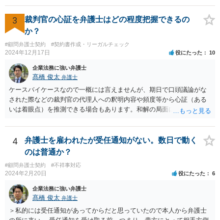
して質問をしてもらう制度で、弁護士会担当委員が当該質問が適正か
どうか、質問をして回答を得られる可能性があるか、などを吟味した
3
裁判官の心証を弁護士はどの程度把握できるの
上で、弁護士会名で質問をする制度です。 ですので、照会先もある程
か？
度安心して個人情報を開示しますし、もちろん、断られる場合もあり
#顧問弁護士契約
#契約書作成・リーガルチェック
ます。 一般的には、弁護士が依頼を受けて事件を調査する過程で用い
2024年12月17日
役にたった
10
られるものですが、法律上、「弁護士は、受任している事件につい
て、」と定められていますので、個人の事件（受任していない）はこ
企業法務に強い弁護士
の要件に当てはまらないことになります。 以上、ご参考まで。
髙橋 俊太
弁護士
ケースバイケースなので一概には言えませんが、期日で口頭議論がな
された際などの裁判官の代理人への釈明内容や頻度等から心証（ある
いは着眼点）を推測できる場合もあります。和解の局面になり、代理
人がそれぞれ交代で裁判官と話をする場合にはおおよその心証が示さ
れることもあります。
4
弁護士を雇われたが受任通知がない。数日で動く
のは普通か？
#顧問弁護士契約
#不祥事対応
2024年2月20日
役にたった
6
企業法務に強い弁護士
髙橋 俊太
弁護士
＞私的には受任通知があってからだと思っていたので本人から弁護士