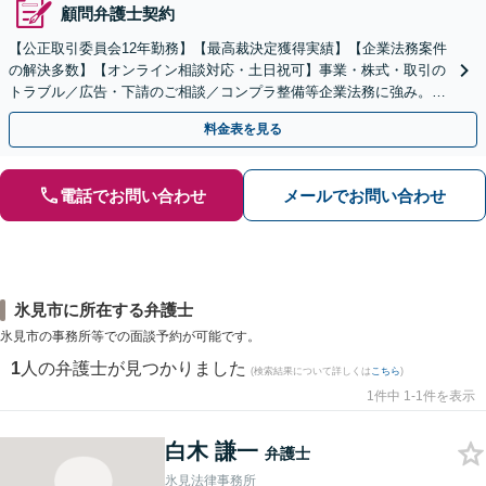
顧問弁護士契約
【公正取引委員会12年勤務】【最高裁決定獲得実績】【企業法務案件
の解決多数】【オンライン相談対応・土日祝可】事業・株式・取引の
トラブル／広告・下請のご相談／コンプラ整備等企業法務に強み。株
式の相続／誹謗中傷対策／不動産問題まで幅広く対応！
料金表を見る
電話でお問い合わせ
メールでお問い合わせ
氷見市に所在する弁護士
氷見市の事務所等での面談予約が可能です。
1
人の弁護士が見つかりました
(検索結果について詳しくは
こちら
)
1件中 1-1件を表示
白木 謙一
弁護士
氷見法律事務所