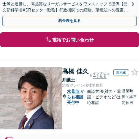
士等と連携し、高品質なリーガルサービスをワンストップで提供【元
文部科学省ADRセンター勤務】行政機関での経験、環境法への豊富な
知識を活かし、事業者さまの抱える問題を解決へ導きます
料金表を見る
電話でお問い合わせ
髙橋 佳久
東京都
インタビュ
ーを見る
弁護士
渋谷ブレイン法律事務所
営業時
氷見市
か
面談方法(対面・電
らも相談
話・ビデオなど)は
間：本日
受付中
応相談
定休日