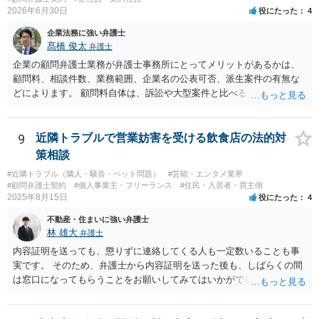
い」という意味が、単に「契約に記載された納期では間に合わない」
2026年6月30日
役にたった
4
ということであれば、それは単純に履行遅滞を理由とする債務不履行
ですから、契約解除は有効です。 「物理的にできない」が、そもそも
企業法務に強い弁護士
そのような開発は理論的に不可能（例えば、タイムマシンを作るとい
髙橋 俊太
弁護士
う契約等）であれば、契約自体が無効になる可能性があります。 いず
企業の顧問弁護士業務が弁護士事務所にとってメリットがあるかは、
れの場合であっても、結局は、上記の「物理的にできない」部分を除
顧問料、相談件数、業務範囲、企業名の公表可否、派生案件の有無な
いた部分は開発完了しているということですから、その部分に相当す
どによります。 顧問料自体は、訴訟や大型案件と比べると大きな利益
る請負代金は請求できる可能性があります。 ただし、当該開発完了部
になりにくい場合もありますが、毎月の安定収入になる点は事務所に
分だけでどれくらいの価値があるのか、が問題になります。 一般論は
とってメリットです。また、契約書、労務、債権回収、クレーム対
以上で、より個別的なお話は、詳しい契約内容や開発内容を知る必要
応、従業員対応など、顧問先から別案件が発生することもあります。
9
近隣トラブルで営業妨害を受ける飲食店の法的対
がありますので、正式に弁護士に相談することも検討された方がよい
さらに、ある程度知名度のある企業について、実名で顧問先として公
策相談
と思います。
表できるのであれば、事務所の信用や実績としての意味もあります。
#近隣トラブル（隣人・騒音・ペット問題）
#芸能・エンタメ業界
一方で、例えば、福利厚生部門の顧問の場合、従業員個人の相談が多
#顧問弁護士契約
#個人事業主・フリーランス
#住民・入居者・買主側
かったり、細かい相談に頻繁に対応する必要があったりすると、顧問
2025年8月15日
役にたった
4
料との関係で負担が大きくなることもあり得ます。そのようなケース
不動産・住まいに強い弁護士
では、特に、顧問契約書において、相談件数、相談方法、回答範囲、
林 雄大
弁護士
個別受任に進む場合の扱いなどを明確に定めておく必要が大きいと考
えられます。
内容証明を送っても、懲りずに連絡してくる人も一定数いることも事
実です。 そのため、弁護士から内容証明を送った後も、しばらくの間
は窓口になってもらうことをお願いしてみてはいかがでしょうか。 そ
うすれば、もしその方から不当な要求を受けることがあっても、「窓
口（弁護士に）言ってください」とだけお伝えし、それ以外には一切