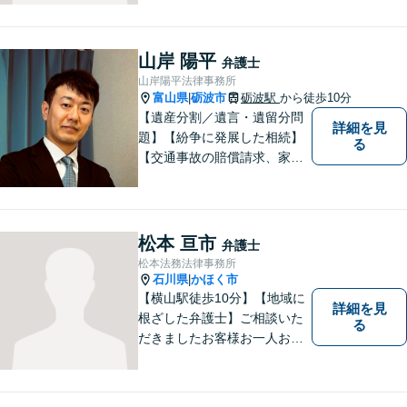
す。気軽に相談していただけ
る法律事務所を目指しており
ますので、ぜひ一度ご相談く
山岸 陽平
弁護士
ださい。【JR「砺波駅」10
山岸陽平法律事務所
分】
富山県
砺波市
砺波駅
から徒歩10分
|
【遺産分割／遺言・遺留分問
詳細を見
題】【紛争に発展した相続】
る
【交通事故の賠償請求、家族
問題、刑事事件も】【富山県
砺波地域を中心に富山県・石
川県に対応】 訴訟、調停、
交渉などの代理人活動を行い
松本 亘市
弁護士
ます。顧問契約先の法律相
松本法務法律事務所
談、個人の方の法律相談対応
石川県
かほく市
|
も。
【横山駅徒歩10分】【地域に
詳細を見
根ざした弁護士】ご相談いた
る
だきましたお客様お一人お一
人の幸せの為に力を尽くしま
す。交通事故／借金問題／離
婚問題／相続問題／刑事事件