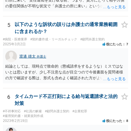
の所に来い。 受任通知を受け取る前、つまり、貴方にとって相手方側
の委任関係が不明な状況で「弁護士の所に来い」というのは、さすが
に無理な要求だと思われます。 ＞本当に雇っていた場合はこちらに連
絡がきますよね？ 通常はそのような初動となります。
5
以下のような訴状の誤りは弁護士の通常業務範囲
に含まれるか？
#病院・医療業界
#契約書作成・リーガルチェック
#顧問弁護士契約
2025年3月2日
役にたった
7
渡邊 雄太
弁護士
結論としては、現時点で致命的（懲戒請求をするような）ミスではな
いとは思いますが、少し不注意な点が目立つので今後書面を質問者様
の方で確認する際は、形式も含めよく確認された方がよいと思われま
す。 以下一つずつ回答させていただきます。 ①脱字部分を手書きで修
正 →のぞましくはないですが、時たまあるものと存じます。 通常は、
弁護士が起案 Ⅰ依頼者に内容の確認 Ⅱ弁護士が誤字脱字等を確認 Ⅲ
6
タイムカード不正打刻による給与返還請求と法的
念のため事務員が確認 Ⅳ提出 の流れになりますので、どこかの段階で
対策
気が付くことが多いです。仮処分等緊急性が高い案件では提出時に裁
#不祥事対応
#社員の解雇
#顧問弁護士契約
#企業犯罪
判所窓口で修正して受理してもらうということはありますので、その
#雇用契約書・就業規則作成
場合は責められない部分もあるかと思います。 ②証拠である薬品名を
2023年2月19日
役にたった
8
間違っている →こちらは①のⅠかⅡの段階で修正しておくべきでしょ
うね。よくわからないならば弁護士としては依頼者にこちらの薬品で