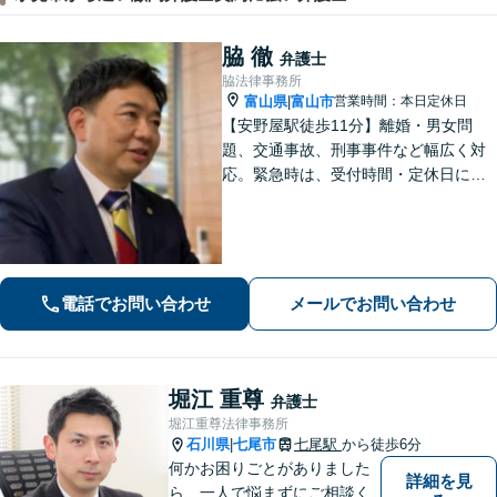
脇 徹
弁護士
脇法律事務所
富山県
富山市
営業時間：本日定休日
|
【安野屋駅徒歩11分】離婚・男女問
題、交通事故、刑事事件など幅広く対
応。緊急時は、受付時間・定休日に関
係なくお電話ください。お気軽にご相
談ください。【夜間・土日対応可】
【電話相談可】【完全個室】【子連れ
相談可】
電話でお問い合わせ
メールでお問い合わせ
堀江 重尊
弁護士
堀江重尊法律事務所
石川県
七尾市
七尾駅
から徒歩6分
|
何かお困りごとがありました
詳細を見
ら、一人で悩まずにご相談く