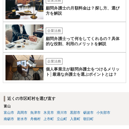
企業法務
顧問弁護士の月額料金は？探し方、選び
方を解説
企業法務
顧問弁護士って何をしてくれるの？具体
的な役割、利用のメリットを解説
企業法務
個人事業主が顧問弁護士をつけるメリッ
ト│最適な弁護士を選ぶポイントとは？
近くの市区町村を選び直す
富山
富山市
高岡市
魚津市
氷見市
滑川市
黒部市
砺波市
小矢部市
南砺市
射水市
舟橋村
上市町
立山町
入善町
朝日町