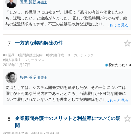
岡田 晃朝
弁護士
よいですかと聞くべきではあると思います。他のミスに比してこれは
内容に関するミスなので、今後はよく確認いただいた方がよいと思い
「しかし、停職明けに出社せず、LINEで「残りの有給を消化したの
ます。 ③証拠のナンバーが入らないまま甲号証のハンコが押されたま
ち、退職したい」と連絡がきました。 正しい勤務時間がわからず、給
まになっている →形式ミスですね。不注意ですが、訴訟の勝敗に直結
与の返還請求もできず、不正の後処理や急な退職により、社や他のス
するわけではないものと思います。 ④当方原告が作成したスクリーン
タッフに多大な迷惑をかけ、その上、有給まで使われるというような
ショットの証拠が縦長や横長に印刷され、文字が間延びしている(読め
状況です。」 大変悪質ですね。打刻場所のデータと、これまでのタイ
ないことはない) →こちらも③と同様であると思います。 以上のとお
ムカードの虚偽を確認し、突き付けて責任を問題にすることになるで
7
一方的な契約解除の件
り、①～④も訴訟の勝敗に直結するものではないと思われますので、
しょう。 詐欺もありうるでしょうね。 「正しい時間がわからないとい
致命的なミスではないと思います。 もっとも、形式面も仕事の完成物
うタイムカード不正打刻による返還請求はどのようにおこなえばよい
#IT業界
#顧問弁護士契約
#契約書作成・リーガルチェック
として当然確認すべきでありますので、今後は気を付けるように弁護
でしょうか？」 想定できる虚偽を前提に、相手と協議して詰めればよ
#個人事業主・フリーランス
2018年11月17日
士にお伝えいただいてもよいと思います。
役にたった
4
いかと思います。 確実な記録があれば、それによるのがよいですが、
すべては不可能でしょうので。 相手の言動には早急には返事をせずに
杉井 英昭
弁護士と相談しながら、対応策を検討する方がよいでしょう。 また、
弁護士
返還が難しい場合、損害賠償を請求する事はできますでしょうか？ 法
要点としては、システム開発契約を締結したが、その一部については
的には可能ですが、立証の問題があります。 協議でも問題にできそう
履行が不可能な開発内容であったところ、当該履行が不可能な開発に
ですが、調停なども検討できるでしょう。 また、返還請求も損害賠償
ついて履行されていないことを理由として契約解除をされた。そこ
請求もせず、「詐欺」として、警察に被害届を出す事は可能でしょう
で、既に開発を完了したものについての請負代金を請求できるか、と
か？ 内容的には検討できますが、立証は、民事よりさらにワンランク
いうご質問であると理解しました。 まず、「物理的にできない開発で
上がります。 警察に相談されてもよい事案だとは思います。
一方的に契約不履行のように伝えられ」とのことですが、「物理的に
8
企業顧問弁護士のメリットと利益率についての疑
できない」と真に言えるのかどうか、なぜ「物理的にできない開発」
問
を請け負うことになったのかが問題です。 もし、「物理的にできな
#顧問弁護士契約
#正社員・契約社員