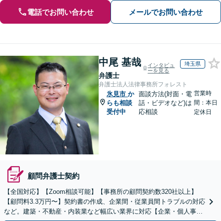
電話でお問い合わせ
メールでお問い合わせ
中尾 基哉
埼玉県
インタビュ
ーを見る
弁護士
弁護士法人法律事務所フォレスト
営業時
氷見市
か
面談方法(対面・電
らも相談
話・ビデオなど)は
間：本日
受付中
応相談
定休日
顧問弁護士契約
【全国対応】【Zoom相談可能】【事務所の顧問契約数320社以上】
【顧問料3.3万円〜】契約書の作成、企業間・従業員間トラブルの対応
など。建築・不動産・内装業など幅広い業界に対応【企業・個人事業