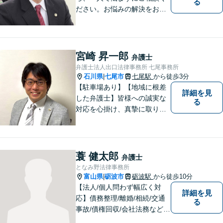
る
ださい。お悩みの解決をお手
伝いします。
宮崎 昇一郎
弁護士
弁護士法人出口法律事務所 七尾事務所
石川県
七尾市
七尾駅
から徒歩3分
|
【駐車場あり】【地域に根差
詳細を見
した弁護士】皆様への誠実な
る
対応を心掛け、真摯に取り組
みたいと思います。法律トラ
ブルでお悩みの方は、お気軽
にご相談ください。充実した
法的サービスを提供しており
蓑 健太郎
弁護士
ますので，どうぞ宜しくお願
となみ野法律事務所
い申し上げます。
富山県
砺波市
砺波駅
から徒歩10分
|
【法人/個人問わず幅広く対
詳細を見
応】債務整理/離婚/相続/交通
る
事故/債権回収/会社法務など幅
広い知識を活かしご対応しま