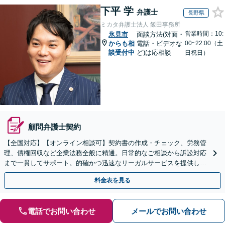
下平 学
弁護士
長野県
ミカタ弁護士法人 飯田事務所
営業時間：10:
氷見市
面談方法(対面・
からも相
電話・ビデオな
00~22:00（土
談受付中
ど)は応相談
日祝日）
顧問弁護士契約
【全国対応】【オンライン相談可】契約書の作成・チェック、労務管
理、債権回収など企業法務全般に精通。日常的なご相談から訴訟対応
まで一貫してサポート。的確かつ迅速なリーガルサービスを提供しま
す。【初回相談無料】【休日・夜間相談可】
料金表を見る
電話でお問い合わせ
メールでお問い合わせ