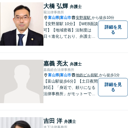
など、幅広く対応可能。【夜
大橋 弘輝
弁護士
間／休日対応可能】どうぞお
菊法律事務所
気軽にご相談ください。
富山県
富山市
安野屋駅
から徒歩10分
|
【安野屋駅 10分】【WEB面談
詳細を見
可】【地域密着】法制度は
る
日々進化しており、弁護士に
も柔軟かつ迅速な対応が求め
られる時代です。 電子化やAI
の活用が進む中でも、依頼者
の声にしっかり耳を傾ける姿
嘉義 亮太
弁護士
勢は変わりません。
嘉義総合法律事務所
富山県
富山市
地鉄ビル前駅
から徒歩1分
|
【富山駅徒歩6分】【土日夜間
詳細を見
対応】「身近で、頼りになる
る
法律事務所」がモットーで
す。交通事故・刑事事件・離
婚問題を中心に、幅広いお困
りごとに対応していおりま
す。お悩みになる前に、ご相
吉田 洋
弁護士
談ください。【24Hメール受
木下法律事務所