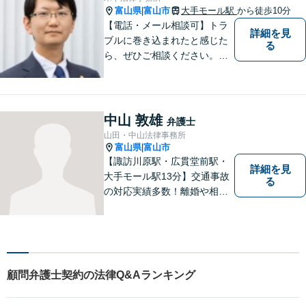
付】
富山県
富山市
大手モール駅
から徒歩10分
|
【電話・メール相談可】トラ
詳細を見
ブルに巻き込まれたと感じた
る
ら、ぜひご相談ください。離
婚・相続・刑事・労働・企業
法務など、幅広い分野に対応
しています。あなたのお悩み
を解決するため、迅速かつ丁
中山 敦雄
弁護士
寧にサポートいたします。
山田・中山法律事務所
【夜間対応可能】
富山県
富山市
|
【諏訪川原駅・広貫堂前駅・
詳細を見
大手モール駅13分】交通事故
る
の対応実績多数！離婚や相続
のご相談もしやすいアットホ
ームな雰囲気。一人で悩みを
抱える前に、私と一緒に最善
策がないか考えてみません
か？【複数弁護士在籍】
顧問弁護士契約の法律Q&Aランキング