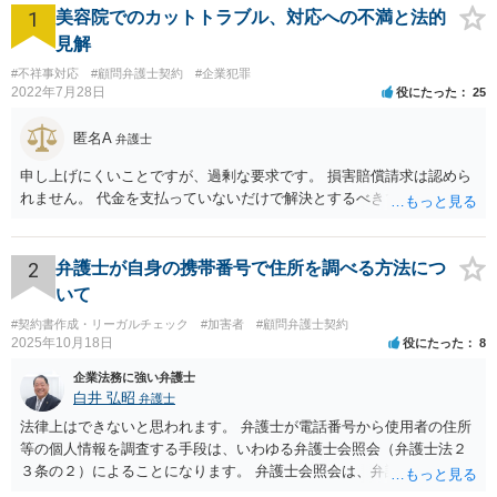
1
美容院でのカットトラブル、対応への不満と法的
見解
#不祥事対応
#顧問弁護士契約
#企業犯罪
2022年7月28日
役にたった
25
匿名A
弁護士
申し上げにくいことですが、過剰な要求です。 損害賠償請求は認めら
れません。 代金を支払っていないだけで解決とするべきでしょう。
2
弁護士が自身の携帯番号で住所を調べる方法につ
いて
#契約書作成・リーガルチェック
#加害者
#顧問弁護士契約
2025年10月18日
役にたった
8
企業法務に強い弁護士
白井 弘昭
弁護士
法律上はできないと思われます。 弁護士が電話番号から使用者の住所
等の個人情報を調査する手段は、いわゆる弁護士会照会（弁護士法２
３条の２）によることになります。 弁護士会照会は、弁護士が事件を
受任した後に、事件のために必要な情報を調査する際、弁護士会を通