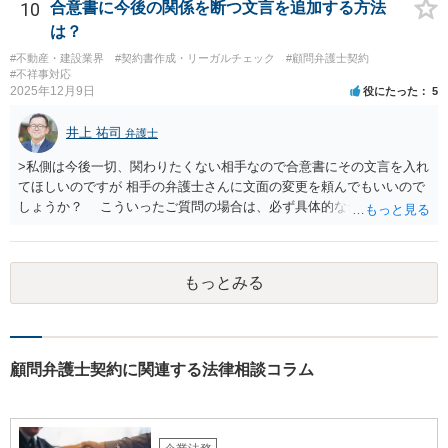
応じないという姿勢をとることができるため、スタッフの方の負担軽
10
合意書に今後の関係を断つ文言を追加する方法
減を図れると思います。 大変な状況かと思いますが、ご参考になりま
は？
したら幸いです。
#不動産・建設業界
#契約書作成・リーガルチェック
#顧問弁護士契約
#不祥事対応
2025年12月9日
役にたった
5
井上 祐司
弁護士
>私側は今後一切、関わりたくない相手なので合意書にその文言を入れ
てほしいのですが 相手の弁護士さんに文面の変更を頼んでもいいので
しょうか？ こういったご質問の場合は、必ず具体的な合意書案をも
って法律相談を受けないと、的確なアドバイスが困難です。 一般的
には、ご質問のような懸念を払しょくするために、 「甲及び乙は，本
示談書に記載するもののほか，甲と乙の間には何らの債権債務が存し
もっとみる
ないことを相互に確認する。」 という清算条項を入れることが一般的
です。 以上に加え、「本件については，当事者協議の結果，上記示
談条件のとおり示談が成立したので，今後本件の上記示談内容に関し
てはどんな事情が生じても双方共裁判上又は裁判外においても一切異
議，請求の申立をしないことを誓約する。」という条項を入れること
顧問弁護士契約に関連する法律相談コラム
がありますが、この条項は一つのプレッシャーのようなもので、現実
には今後一切裁判を起こす権利を放棄する、という合意はできません
し、予測できない後発的損害については示談後であっても請求できる
ので、上記の清算条項のみの場合がほとんどです。