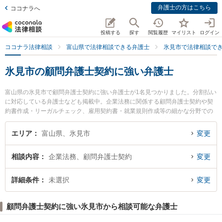
弁護士の方はこちら
ココナラへ
投稿する
探す
閲覧履歴
マイリスト
ログイン
ココナラ法律相談
富山県で法律相談できる弁護士
氷見市で法律相談で
氷見市の顧問弁護士契約に強い弁護士
富山県の氷見市で顧問弁護士契約に強い弁護士が1名見つかりました。分割払い
に対応している弁護士なども掲載中。企業法務に関係する顧問弁護士契約や契
約書作成・リーガルチェック、雇用契約書・就業規則作成等の細かな分野での
絞り込み検索もでき便利です。特に氷見法律事務所の白木 謙一弁護士のプロフ
ィール情報や弁護士費用、強みなどが注目されています。『氷見市で土日や夜
エリア
富山県、氷見市
変更
間に発生した顧問弁護士契約のトラブルを今すぐに弁護士に相談したい』『顧
問弁護士契約のトラブル解決の実績豊富な近くの弁護士を検索したい』『初回
相談内容
企業法務、顧問弁護士契約
変更
相談無料で顧問弁護士契約を法律相談できる氷見市内の弁護士に相談予約した
い』などでお困りの相談者さんにおすすめです。
詳細条件
未選択
変更
顧問弁護士契約に強い氷見市から相談可能な弁護士