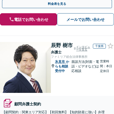
主の方初回面談無料】
料金表を見る
電話でお問い合わせ
メールでお問い合わせ
辰野 樹市
千葉県
インタビュ
ーを見る
弁護士
ファミリア総合法律事務所
営業時
氷見市
か
面談方法(対面・電
らも相談
話・ビデオなど)は
間：本日
受付中
応相談
定休日
顧問弁護士契約
【顧問契約：関東エリア対応】【初回無料】【知的財産に強い】弁理