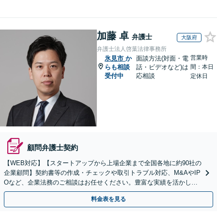
加藤 卓
弁護士
大阪府
弁護士法人啓葉法律事務所
営業時
氷見市
か
面談方法(対面・電
らも相談
話・ビデオなど)は
間：本日
受付中
応相談
定休日
顧問弁護士契約
【WEB対応】【スタートアップから上場企業まで全国各地に約90社の
企業顧問】契約書等の作成・チェックや取引トラブル対応、M&AやIP
Oなど、企業法務のご相談はお任せください。豊富な実績を活かし的
確に対応を進めてまいります。
料金表を見る