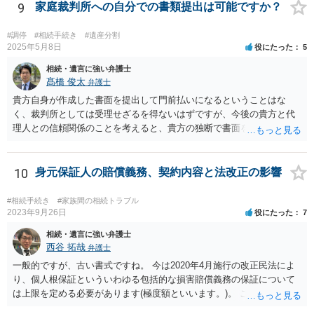
9
家庭裁判所への自分での書類提出は可能ですか？
#調停
#相続手続き
#遺産分割
2025年5月8日
役にたった
5
相続・遺言に強い弁護士
髙橋 俊太
弁護士
貴方自身が作成した書面を提出して門前払いになるということはな
く、裁判所としては受理せざるを得ないはずですが、今後の貴方と代
理人との信頼関係のことを考えると、貴方の独断で書面を提出したり
裁判所に電話したりするのはお勧めしにくいところです。 現在の弁護
士が主張書面の提出を渋っているようですが、弁護士として提出の実
益がないと考えている可能性もあると思いますので、そのあたりも含
10
身元保証人の賠償義務、契約内容と法改正の影響
めて、弁護士見解を確認等するためによく打ち合わせた方がよいと思
います。単に面倒臭いということで書面提出をしないということであ
#相続手続き
#家族間の相続トラブル
れば、当該弁護士との委任関係を修了した上で、貴方のほうで書面提
2023年9月26日
役にたった
7
出することを検討なさった方がよいでしょう。
相続・遺言に強い弁護士
西谷 拓哉
弁護士
一般的ですが、古い書式ですね。 今は2020年4月施行の改正民法によ
り、個人根保証といういわゆる包括的な損害賠償義務の保証について
は上限を定める必要があります(極度額といいます。)。 この書式にサ
インしても、実際は連帯保証部分は民法465条の2②により無効とな