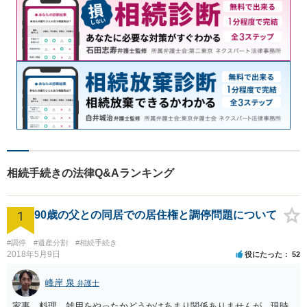
相続手続きの法律Q&Aランキング
1
90歳の父との同居での居住権と調停問題について
#調停
#遺産分割
#相続手続き
2018年5月9日
役にたった
52
峰岸 泉
弁護士
家事，料理，雑用をやったかどうかはあまり関係ありませんが，現時