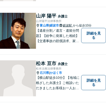
す。気軽に相談していただけ
る法律事務所を目指しており
ますので、ぜひ一度ご相談く
山岸 陽平
弁護士
ださい。【JR「砺波駅」10
山岸陽平法律事務所
分】
富山県
砺波市
砺波駅
から徒歩10分
|
【遺産分割／遺言・遺留分問
詳細を見
題】【紛争に発展した相続】
る
【交通事故の賠償請求、家族
問題、刑事事件も】【富山県
砺波地域を中心に富山県・石
川県に対応】 訴訟、調停、
交渉などの代理人活動を行い
松本 亘市
弁護士
ます。顧問契約先の法律相
松本法務法律事務所
談、個人の方の法律相談対応
石川県
かほく市
|
も。
【横山駅徒歩10分】【地域に
詳細を見
根ざした弁護士】ご相談いた
る
だきましたお客様お一人お一
人の幸せの為に力を尽くしま
す。交通事故／借金問題／離
婚問題／相続問題／刑事事件