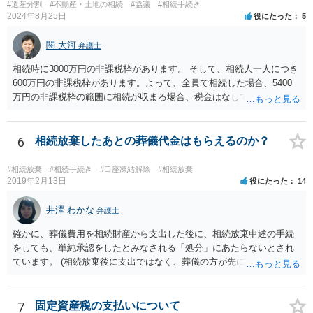
伸長して調査したところ、サラ金に対する過払金など相当な財産が見
#遺産分割
#不動産・土地の相続
#協議
#相続手続き
つかったため相続したという事例がありました。
2024年8月25日
役にたった
5
関 大河
弁護士
相続時に3000万円の非課税枠があります。 そして、相続人一人につき
600万円の非課税枠があります。よって、全員で相続した場合、5400
万円の非課税枠の範囲に相続が収まる場合、税金はなしです。 一人が
相続放棄すると、600万円の枠が一つ減ります。よって、4800万円の
範囲となります。 一般的には、全員で相続する方が税金はお得です。
また、全員で相続しても、話し合いの結果、親がすべて相続と決める
6
相続放棄したあとの葬儀代金はもらえるのか？
こともできます。この場合でも相続の非課税枠は、全員で相続した540
0万円分使えます。 父が亡くなり、母が全部相続すると、母から三人
#相続放棄
#相続手続き
#口座凍結解除
#相続放棄
で相続する際は、4800万円が非課税枠となります。 そうすると、母が
2019年2月13日
役にたった
14
亡くなってから相続すると、両親のどちらかが亡くなってから相続す
るより非課税の枠が減少します。 計画的に相続をするのがおすすめと
井澤 わかな
弁護士
いうことになります。これ以外にも気をつける点はあるかもしれませ
確かに、葬儀費用を相続財産から支出した後に、相続放棄申述の手続
んので、一度相談して想定するのがおすすめと思います。
をしても、単純承認をしたとみなされる「処分」にあたらないとされ
ています。 (相続放棄後に支出ではなく、葬儀の方が先に来るのが通常
だと思いますので、葬儀→葬儀費用を相続財産から支出→相続放棄申
述の手続ということだと思いますが) ただ、葬儀費用ならいくらでもよ
いということではなく、身分相応の、社会的儀式として当然認められ
7
固定資産税の支払いについて