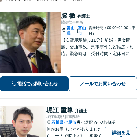
脇 徹
弁護士
脇法律事務所
富山
富山
営業時間：09:00~21:00（平
|
県
市
日）
【安野屋駅徒歩11分】離婚・男女問
題、交通事故、刑事事件など幅広く対
応。緊急時は、受付時間・定休日に関
係なくお電話ください。お気軽にご相
談ください。【夜間・土日対応可】
【電話相談可】【完全個室】【子連れ
相談可】
電話でお問い合わせ
メールでお問い合わせ
堀江 重尊
弁護士
堀江重尊法律事務所
石川県
七尾市
七尾駅
から徒歩6分
|
何かお困りごとがありました
詳細を見
ら、一人で悩まずにご相談く