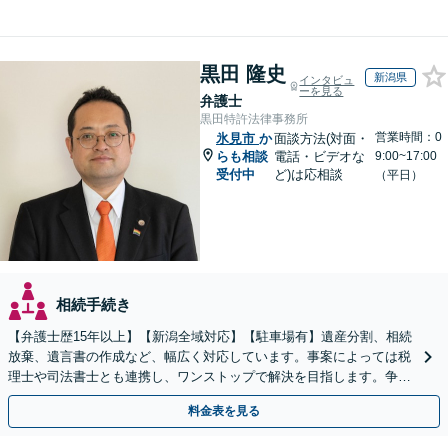
黒田 隆史
新潟県
インタビュ
ーを見る
弁護士
黒田特許法律事務所
営業時間：0
氷見市
か
面談方法(対面・
らも相談
電話・ビデオな
9:00~17:00
受付中
ど)は応相談
（平日）
相続手続き
【弁護士歴15年以上】【新潟全域対応】【駐車場有】遺産分割、相続
放棄、遺言書の作成など、幅広く対応しています。事案によっては税
理士や司法書士とも連携し、ワンストップで解決を目指します。争い
を防ぐためにもぜひご相談ください。【分割払い可】
料金表を見る