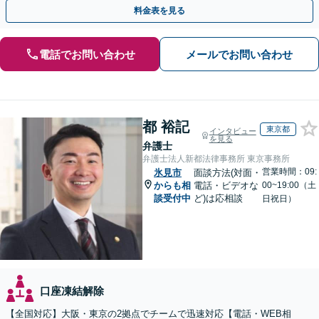
料金表を見る
電話でお問い合わせ
メールでお問い合わせ
都 裕記
東京都
インタビュー
を見る
弁護士
弁護士法人新都法律事務所 東京事務所
営業時間：09:
氷見市
面談方法(対面・
からも相
電話・ビデオな
00~19:00（土
談受付中
ど)は応相談
日祝日）
口座凍結解除
【全国対応】大阪・東京の2拠点でチームで迅速対応【電話・WEB相