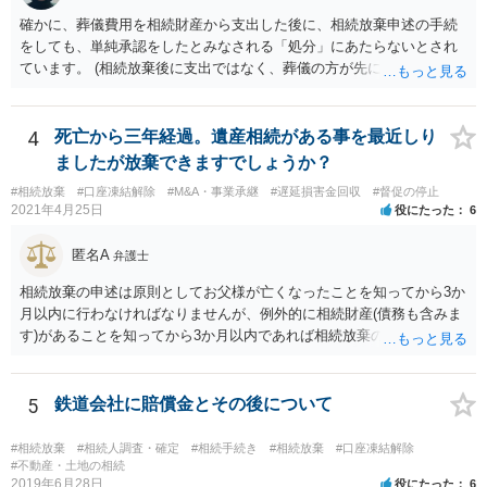
確かに、葬儀費用を相続財産から支出した後に、相続放棄申述の手続
をしても、単純承認をしたとみなされる「処分」にあたらないとされ
ています。 (相続放棄後に支出ではなく、葬儀の方が先に来るのが通常
だと思いますので、葬儀→葬儀費用を相続財産から支出→相続放棄申
述の手続ということだと思いますが) ただ、葬儀費用ならいくらでもよ
いということではなく、身分相応の、社会的儀式として当然認められ
4
死亡から三年経過。遺産相続がある事を最近しり
る程度の金額に留まると考えた方がよいです。 もし、相続人の皆さん
ましたが放棄できますでしょうか？
に葬儀費用を支出する経済力がなく、質素な葬儀を行った費用であれ
#相続放棄
#口座凍結解除
#M&A・事業承継
#遅延損害金回収
#督促の停止
ば相続財産から支出しても単純承認と認められない可能性が高いの
2021年4月25日
役にたった
6
で、相続放棄申述が受理される可能性も高いと思います。
匿名A
弁護士
相続放棄の申述は原則としてお父様が亡くなったことを知ってから3か
月以内に行わなければなりませんが、例外的に相続財産(債務も含みま
す)があることを知ってから3か月以内であれば相続放棄の申述が認め
られる可能性もありますので、通知が届いたのが3か月以内の話なので
したら、早急に家裁に行って相続放棄の申述をしたい旨告げて必要な
書類を提出されることをおすすめいたします。 なお、お父様の債務が
5
鉄道会社に賠償金とその後について
他にもあるかもしれないというリスクを考えますと、相続放棄の申述
にあたっては、法テラスの無料相談等を利用して弁護士に相談するこ
#相続放棄
#相続人調査・確定
#相続手続き
#相続放棄
#口座凍結解除
とも十分考えられるかと存じます。また、ご記載いただいた事実関係
#不動産・土地の相続
2019年6月28日
役にたった
6