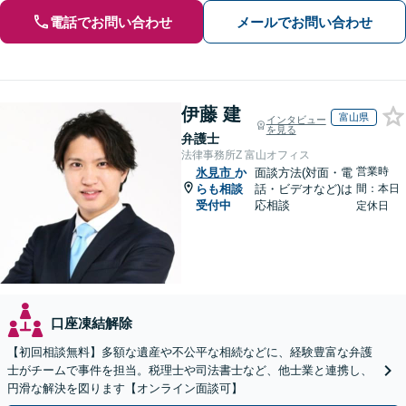
電話でお問い合わせ
メールでお問い合わせ
伊藤 建
富山県
インタビュー
を見る
弁護士
法律事務所Z 富山オフィス
営業時
氷見市
か
面談方法(対面・電
らも相談
話・ビデオなど)は
間：本日
受付中
応相談
定休日
口座凍結解除
【初回相談無料】多額な遺産や不公平な相続などに、経験豊富な弁護
士がチームで事件を担当。税理士や司法書士など、他士業と連携し、
円滑な解決を図ります【オンライン面談可】