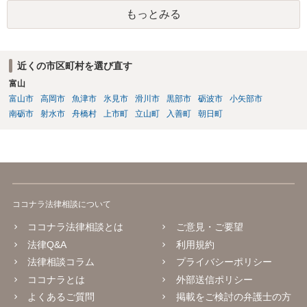
もっとみる
近くの市区町村を選び直す
富山
富山市
高岡市
魚津市
氷見市
滑川市
黒部市
砺波市
小矢部市
南砺市
射水市
舟橋村
上市町
立山町
入善町
朝日町
ココナラ法律相談について
ココナラ法律相談とは
ご意見・ご要望
法律Q&A
利用規約
法律相談コラム
プライバシーポリシー
ココナラとは
外部送信ポリシー
よくあるご質問
掲載をご検討の弁護士の方