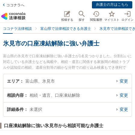
弁護士の方はこちら
ココナラへ
投稿する
探す
閲覧履歴
マイリスト
ログイン
ココナラ法律相談
富山県で法律相談できる弁護士
氷見市で法律相談で
氷見市の口座凍結解除に強い弁護士
富山県の氷見市で口座凍結解除に強い弁護士が1名見つかりました。分割払いに
対応している弁護士なども掲載中。相続・遺言に関係する家族間の相続トラブ
ルや認知症の相続、遺産分割等の細かな分野での絞り込み検索もでき便利で
す。特に氷見法律事務所の白木 謙一弁護士のプロフィール情報や弁護士費用、
強みなどが注目されています。『氷見市で土日や夜間に発生した口座凍結解除
エリア
富山県、氷見市
変更
のトラブルを今すぐに弁護士に相談したい』『口座凍結解除のトラブル解決の
実績豊富な近くの弁護士を検索したい』『初回相談無料で口座凍結解除を法律
相談内容
相続・遺言、口座凍結解除
変更
相談できる氷見市内の弁護士に相談予約したい』などでお困りの相談者さんに
おすすめです。
詳細条件
未選択
変更
口座凍結解除に強い氷見市から相談可能な弁護士