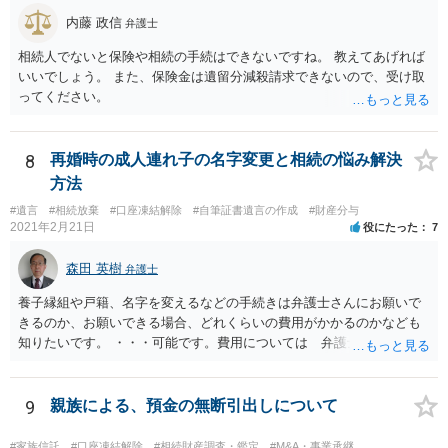
内藤 政信
弁護士
相続人でないと保険や相続の手続はできないですね。 教えてあげれば
いいでしょう。 また、保険金は遺留分減殺請求できないので、受け取
ってください。
8
再婚時の成人連れ子の名字変更と相続の悩み解決
方法
#遺言
#相続放棄
#口座凍結解除
#自筆証書遺言の作成
#財産分与
2021年2月21日
役にたった
7
森田 英樹
弁護士
養子縁組や戸籍、名字を変えるなどの手続きは弁護士さんにお願いで
きるのか、お願いできる場合、どれくらいの費用がかかるのかなども
知りたいです。 ・・・可能です。費用については 弁護士と直接面談
の上 内容を確認し 協議の上個別に契約によって決まることになっ
ています。 やはり、成人した子のことまでごちゃごちゃ考えず、自分
の事だけ考えるべきなのでしょうか ・・・お子さんの事をまで含め良
9
親族による、預金の無断引出しについて
い解決案があればお悩みになるのは当然と言えば当然のことです。 彼
と親子関係を結びたいと思っているが、名字は変えたくない・・・養
#家族信託
#口座凍結解除
#相続財産調査・鑑定
#M&A・事業承継