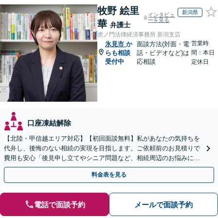
牧野 絵里
新潟県
インタビュ
ーを見る
華
弁護士
虎ノ門法律経済事務所 新潟支店
営業時
氷見市
か
面談方法(対面・電
らも相談
話・ビデオなど)は
間：本日
受付中
応相談
定休日
口座凍結解除
【北陸・甲信越エリア対応】【初回面談無料】私があなたの気持ちを
代弁し、後悔のない相続の実現を目指します。ご依頼前のお見積りで
費用も安心「後見申し立てやシニア問題など、相続周辺のお悩みにも
対処可能」【WEB面談対応】
料金表を見る
電話で面談予約
メールで面談予約