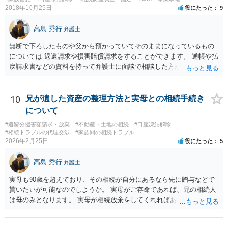
子縁組の必要があり 氏も変更することになります。 しかし 彼は成人
2018年10月25日
役にたった
9
しているとは言え、自分の子と私の連れ子、全て平等にしたいと希
望。もちろん私もそうできればと思います。 ・・・婚姻前の契約 あ
高島 秀行
弁護士
るいは 遺言書などで その意思を実現する方法はあります。 弁護
無断で下ろしたものや父から預かっていてそのままになっているもの
士に相談してみてください。
については 返還請求や損害賠償請求をすることができます。 通帳や払
戻請求書などの資料を持って弁護士に面談で相談した方がよいと思い
ます。
10
兄が遺した資産の整理方法と実母との相続手続き
について
#遺留分侵害額請求・放棄
#不動産・土地の相続
#口座凍結解除
#相続トラブルの代理交渉
#家族間の相続トラブル
2026年2月25日
役にたった
5
高島 秀行
弁護士
実母も90歳を超えており、その相続が自分にあるなら先に贈与などで
貰いたいが可能なのでしようか。 実母がご存命であれば、兄の相続人
は母のみとなります。 実母が相続放棄をしてくれればあなた方兄弟及
び実母の子が相続人となります。 実母に連絡を取って話してみるほか
ないと思います。