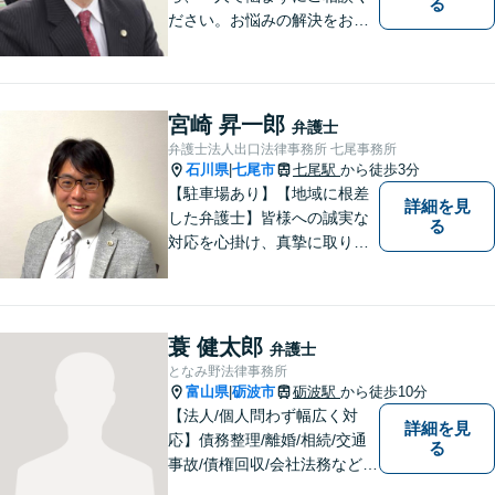
る
ださい。お悩みの解決をお手
伝いします。
宮崎 昇一郎
弁護士
弁護士法人出口法律事務所 七尾事務所
石川県
七尾市
七尾駅
から徒歩3分
|
【駐車場あり】【地域に根差
詳細を見
した弁護士】皆様への誠実な
る
対応を心掛け、真摯に取り組
みたいと思います。法律トラ
ブルでお悩みの方は、お気軽
にご相談ください。充実した
法的サービスを提供しており
蓑 健太郎
弁護士
ますので，どうぞ宜しくお願
となみ野法律事務所
い申し上げます。
富山県
砺波市
砺波駅
から徒歩10分
|
【法人/個人問わず幅広く対
詳細を見
応】債務整理/離婚/相続/交通
る
事故/債権回収/会社法務など幅
広い知識を活かしご対応しま