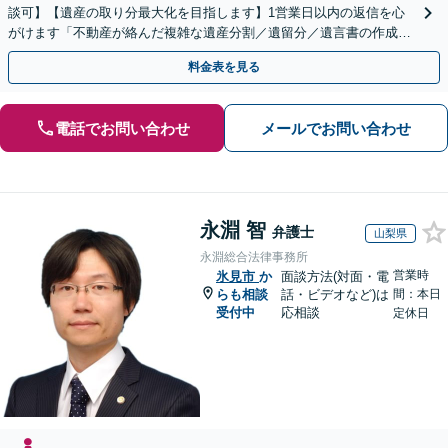
談可】【遺産の取り分最大化を目指します】1営業日以内の返信を心
がけます「不動産が絡んだ複雑な遺産分割／遺留分／遺言書の作成・
執行／事業承継など、お任せください」【休日相談あり】
料金表を見る
電話でお問い合わせ
メールでお問い合わせ
永淵 智
弁護士
山梨県
永淵総合法律事務所
営業時
氷見市
か
面談方法(対面・電
らも相談
話・ビデオなど)は
間：本日
受付中
応相談
定休日