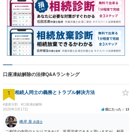
口座凍結解除の法律Q&Aランキング
1
相続人同士の義務とトラブル解決方法
#遺産分割
#口座凍結解除
2020年3月17日
役にたった
13
峰岸 泉
弁護士
ご相談の内容のとおりであれば，返還請求できると思いますが，相手