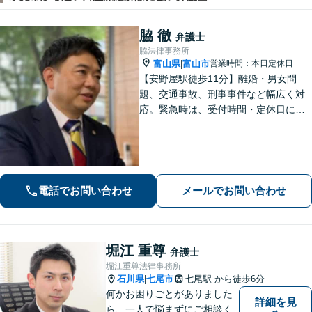
脇 徹
弁護士
脇法律事務所
富山県
富山市
営業時間：本日定休日
|
【安野屋駅徒歩11分】離婚・男女問
題、交通事故、刑事事件など幅広く対
応。緊急時は、受付時間・定休日に関
係なくお電話ください。お気軽にご相
談ください。【夜間・土日対応可】
【電話相談可】【完全個室】【子連れ
相談可】
電話でお問い合わせ
メールでお問い合わせ
堀江 重尊
弁護士
堀江重尊法律事務所
石川県
七尾市
七尾駅
から徒歩6分
|
何かお困りごとがありました
詳細を見
ら、一人で悩まずにご相談く