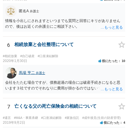
を拝見するかぎり、再婚相手のかたは既に相続放棄をされている可能
性があるかもしれません。
匿名A
弁護士
情報を小出しにされますといつまでも質問と回答にキリがありません
ので、後はお近くの弁護士にご相談下さい。
6
相続放棄と会社整理について
#相続放棄
#自己破産
#口座凍結解除
2020年1月30日
役にたった
10
馬場 亨二
弁護士
会社をたたむ場合ですが、債務超過の場合には破産手続きになると思
います３社ですのでそれなりに費用が掛かるのではないでしょうか。
7
亡くなる父の死亡保険金の相続について
#遺言
#M&A・事業承継
#口座凍結解除
#家族信託
#成年後見(生前の財産管理)
2019年9月2日
役にたった
4