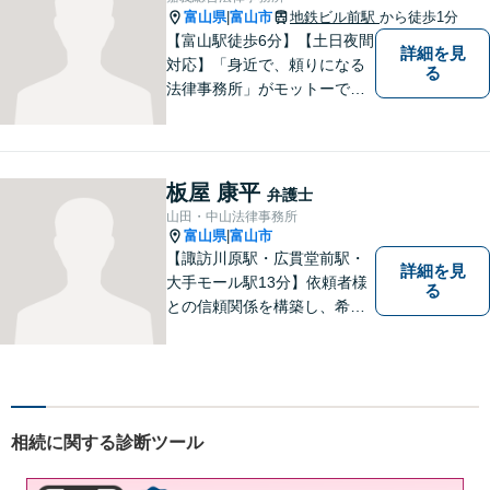
富山県
富山市
地鉄ビル前駅
から徒歩1分
|
【富山駅徒歩6分】【土日夜間
詳細を見
対応】「身近で、頼りになる
る
法律事務所」がモットーで
す。交通事故・刑事事件・離
婚問題を中心に、幅広いお困
りごとに対応していおりま
す。お悩みになる前に、ご相
板屋 康平
弁護士
談ください。【24Hメール受
山田・中山法律事務所
付】
富山県
富山市
|
【諏訪川原駅・広貫堂前駅・
詳細を見
大手モール駅13分】依頼者様
る
との信頼関係を構築し、希望
を尊重した解決になるよう尽
力してまいります。ちょっと
したことでも、ぜひお気軽に
ご相談ください。平日夜間相
談OK！【複数弁護士在籍】
相続に関する診断ツール