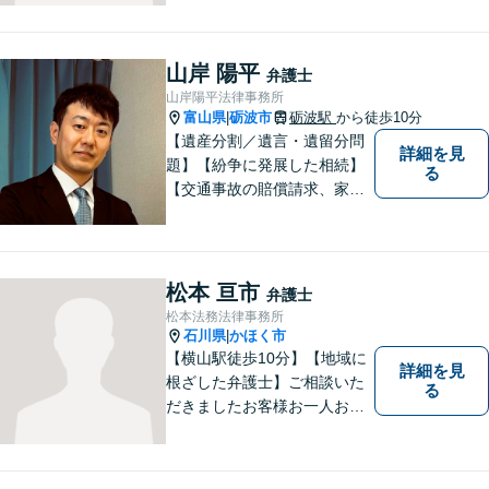
す。気軽に相談していただけ
る法律事務所を目指しており
ますので、ぜひ一度ご相談く
山岸 陽平
弁護士
ださい。【JR「砺波駅」10
山岸陽平法律事務所
分】
富山県
砺波市
砺波駅
から徒歩10分
|
【遺産分割／遺言・遺留分問
詳細を見
題】【紛争に発展した相続】
る
【交通事故の賠償請求、家族
問題、刑事事件も】【富山県
砺波地域を中心に富山県・石
川県に対応】 訴訟、調停、
交渉などの代理人活動を行い
松本 亘市
弁護士
ます。顧問契約先の法律相
松本法務法律事務所
談、個人の方の法律相談対応
石川県
かほく市
|
も。
【横山駅徒歩10分】【地域に
詳細を見
根ざした弁護士】ご相談いた
る
だきましたお客様お一人お一
人の幸せの為に力を尽くしま
す。交通事故／借金問題／離
婚問題／相続問題／刑事事件