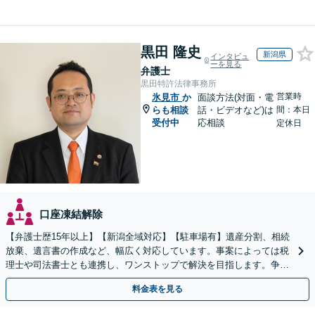
黒田 隆史
新潟県
インタビュ
ーを見る
弁護士
黒田特許法律事務所
営業時
氷見市
か
面談方法(対面・電
らも相談
話・ビデオなど)は
間：本日
受付中
応相談
定休日
口座凍結解除
【弁護士歴15年以上】【新潟全域対応】【駐車場有】遺産分割、相続
放棄、遺言書の作成など、幅広く対応しています。事案によっては税
理士や司法書士とも連携し、ワンストップで解決を目指します。争い
を防ぐためにもぜひご相談ください。【分割払い可】
料金表を見る