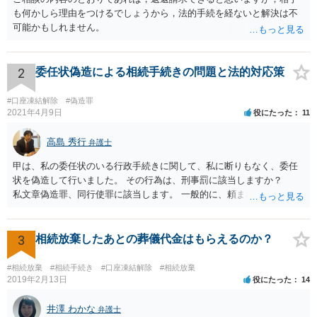
も何かしら理由をつけるでしょうから，法的手続を経ないと解決は不
可能かもしれません。
2
委任状偽造による相続手続きの問題と法的対応策
#口座凍結解除
#偽造罪
2021年4月9日
役にたった
11
高島 秀行
弁護士
甲は、私の委任状のいる行政手続きに関して、私に断りもなく、委任
状を偽造して行いました。 その行為は、刑事罰に該当しますか？
私文章偽造罪、同行使罪に該当します。 一般的に、頼まれた（委任さ
れた）人は、行政に提出する委任状の署名を偽造できるのでしょう
か？ 委任状を偽造して使用することはまでは依頼の範囲ではない
ので できないと思います。
3
相続放棄したあとの葬儀代金はもらえるのか？
#相続放棄
#相続手続き
#口座凍結解除
#相続放棄
2019年2月13日
役にたった
14
井澤 わかな
弁護士