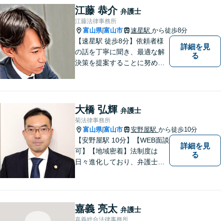
など、幅広く対応可能。【夜
江藤 恭介
弁護士
間／休日対応可能】どうぞお
江藤法律事務所
気軽にご相談ください。
富山県
富山市
速星駅
から徒歩8分
|
【速星駅 徒歩8分】依頼者様
詳細を見
の話を丁寧に聞き、最適な解
る
決策を提案することに努めて
おります。お早めの相談が、
納得のいく解決への第一歩で
す。 まずはお気軽にご相談く
ださい。
大橋 弘輝
弁護士
菊法律事務所
富山県
富山市
安野屋駅
から徒歩10分
|
【安野屋駅 10分】【WEB面談
詳細を見
可】【地域密着】法制度は
る
日々進化しており、弁護士に
も柔軟かつ迅速な対応が求め
られる時代です。 電子化やAI
の活用が進む中でも、依頼者
の声にしっかり耳を傾ける姿
嘉義 亮太
弁護士
勢は変わりません。
嘉義総合法律事務所