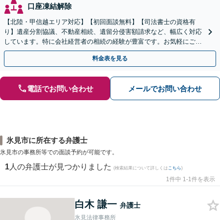
口座凍結解除
【北陸・甲信越エリア対応】【初回面談無料】【司法書士の資格有
り】遺産分割協議、不動産相続、遺留分侵害額請求など、幅広く対応
しています。特に会社経営者の相続の経験が豊富です。お気軽にご相
談ください。【休日・夜間面談可】【オンライン面談可】
料金表を見る
電話でお問い合わせ
メールでお問い合わせ
氷見市に所在する弁護士
氷見市の事務所等での面談予約が可能です。
1
人の弁護士が見つかりました
(検索結果について詳しくは
こちら
)
1件中 1-1件を表示
白木 謙一
弁護士
氷見法律事務所