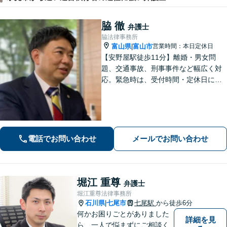
脇 徹
弁護士
脇法律事務所
富山県
富山市
営業時間：本日定休日
|
【安野屋駅徒歩11分】離婚・男女問
題、交通事故、刑事事件など幅広く対
応。緊急時は、受付時間・定休日に関
係なくお電話ください。お気軽にご相
談ください。【夜間・土日対応可】
【電話相談可】【完全個室】【子連れ
相談可】
電話でお問い合わせ
メールでお問い合わせ
堀江 重尊
弁護士
堀江重尊法律事務所
石川県
七尾市
七尾駅
から徒歩6分
|
何かお困りごとがありました
詳細を見
ら、一人で悩まずにご相談く