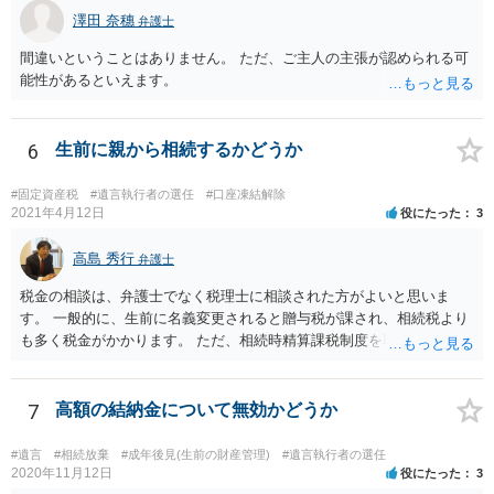
澤田 奈穗
弁護士
間違いということはありません。 ただ、ご主人の主張が認められる可
能性があるといえます。
6
生前に親から相続するかどうか
#固定資産税
#遺言執行者の選任
#口座凍結解除
2021年4月12日
役にたった
3
高島 秀行
弁護士
税金の相談は、弁護士でなく税理士に相談された方がよいと思いま
す。 一般的に、生前に名義変更されると贈与税が課され、相続税より
も多く税金がかかります。 ただ、相続時精算課税制度を取れば、実質
的に相続税と同等の税金で済む可能性があります。 実際に税理士にど
ういう場合にどれくらい税金がかかるか計算してもらって どういう方
針を取るか決められたらよいと思います。
7
高額の結納金について無効かどうか
#遺言
#相続放棄
#成年後見(生前の財産管理)
#遺言執行者の選任
2020年11月12日
役にたった
3