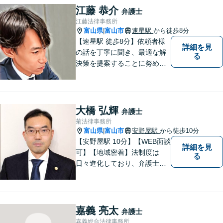
など、幅広く対応可能。【夜
江藤 恭介
弁護士
間／休日対応可能】どうぞお
江藤法律事務所
気軽にご相談ください。
富山県
富山市
速星駅
から徒歩8分
|
【速星駅 徒歩8分】依頼者様
詳細を見
の話を丁寧に聞き、最適な解
る
決策を提案することに努めて
おります。お早めの相談が、
納得のいく解決への第一歩で
す。 まずはお気軽にご相談く
ださい。
大橋 弘輝
弁護士
菊法律事務所
富山県
富山市
安野屋駅
から徒歩10分
|
【安野屋駅 10分】【WEB面談
詳細を見
可】【地域密着】法制度は
る
日々進化しており、弁護士に
も柔軟かつ迅速な対応が求め
られる時代です。 電子化やAI
の活用が進む中でも、依頼者
の声にしっかり耳を傾ける姿
嘉義 亮太
弁護士
勢は変わりません。
嘉義総合法律事務所