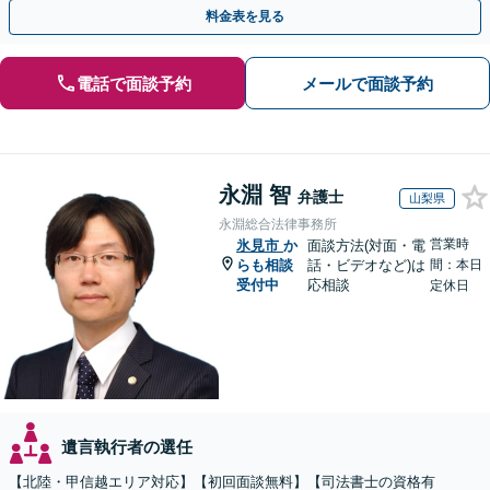
対処可能」【WEB面談対応】
料金表を見る
電話で面談予約
メールで面談予約
永淵 智
弁護士
山梨県
永淵総合法律事務所
営業時
氷見市
か
面談方法(対面・電
らも相談
話・ビデオなど)は
間：本日
受付中
応相談
定休日
遺言執行者の選任
【北陸・甲信越エリア対応】【初回面談無料】【司法書士の資格有