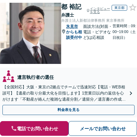
都 裕記
東京都
インタビュー
を見る
弁護士
弁護士法人新都法律事務所 東京事務所
営業時間：09:
氷見市
面談方法(対面・
からも相
電話・ビデオな
00~19:00（土
談受付中
ど)は応相談
日祝日）
遺言執行者の選任
【全国対応】大阪・東京の2拠点でチームで迅速対応【電話・WEB相
談可】【遺産の取り分最大化を目指します】1営業日以内の返信を心
がけます「不動産が絡んだ複雑な遺産分割／遺留分／遺言書の作成・
執行／事業承継など、お任せください」【休日相談あり】
料金表を見る
電話でお問い合わせ
メールでお問い合わせ