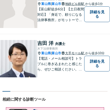
富山県
富山市
地鉄ビル前駅
から徒歩1分
|
【富山駅徒歩6分】【土日夜間
詳細を見
対応】「身近で、頼りになる
る
法律事務所」がモットーで
す。交通事故・刑事事件・離
婚問題を中心に、幅広いお困
りごとに対応していおりま
す。お悩みになる前に、ご相
吉田 洋
弁護士
談ください。【24Hメール受
木下法律事務所
付】
富山県
富山市
大手モール駅
から徒歩10分
|
【電話・メール相談可】トラ
詳細を見
ブルに巻き込まれたと感じた
る
ら、ぜひご相談ください。離
婚・相続・刑事・労働・企業
法務など、幅広い分野に対応
しています。あなたのお悩み
を解決するため、迅速かつ丁
寧にサポートいたします。
相続に関する診断ツール
【夜間対応可能】