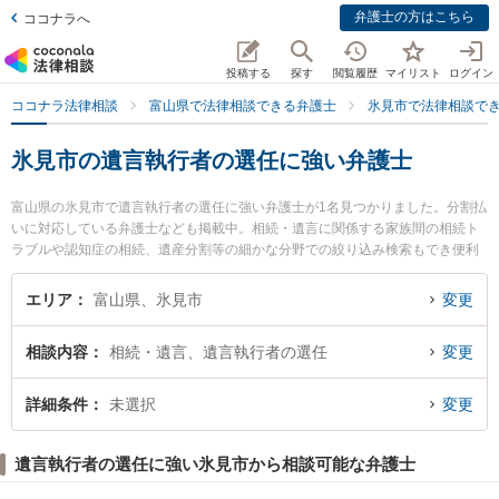
弁護士の方はこちら
ココナラへ
投稿する
探す
閲覧履歴
マイリスト
ログイン
ココナラ法律相談
富山県で法律相談できる弁護士
氷見市で法律相談で
氷見市の遺言執行者の選任に強い弁護士
富山県の氷見市で遺言執行者の選任に強い弁護士が1名見つかりました。分割払
いに対応している弁護士なども掲載中。相続・遺言に関係する家族間の相続ト
ラブルや認知症の相続、遺産分割等の細かな分野での絞り込み検索もでき便利
です。特に氷見法律事務所の白木 謙一弁護士のプロフィール情報や弁護士費
用、強みなどが注目されています。『氷見市で土日や夜間に発生した遺言執行
エリア
富山県、氷見市
変更
者の選任のトラブルを今すぐに弁護士に相談したい』『遺言執行者の選任のト
ラブル解決の実績豊富な近くの弁護士を検索したい』『初回相談無料で遺言執
相談内容
相続・遺言、遺言執行者の選任
変更
行者の選任を法律相談できる氷見市内の弁護士に相談予約したい』などでお困
りの相談者さんにおすすめです。
詳細条件
未選択
変更
遺言執行者の選任に強い氷見市から相談可能な弁護士