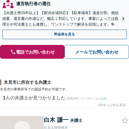
遺言執行者の選任
【弁護士歴15年以上】【新潟全域対応】【駐車場有】遺産分割、相続
放棄、遺言書の作成など、幅広く対応しています。事案によっては税
理士や司法書士とも連携し、ワンストップで解決を目指します。争い
を防ぐためにもぜひご相談ください。【分割払い可】
料金表を見る
電話でお問い合わせ
メールでお問い合わせ
氷見市に所在する弁護士
氷見市の事務所等での面談予約が可能です。
1
人の弁護士が見つかりました
(検索結果について詳しくは
こちら
)
1件中 1-1件を表示
白木 謙一
弁護士
氷見法律事務所