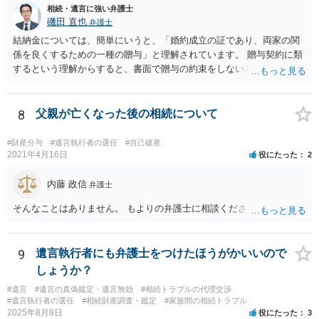
相続・遺言に強い弁護士
磯田 直也
弁護士
結納金については、簡単にいうと、「婚約成立の証であり、両家の関
係を良くするための一種の贈与」と理解されています。 贈与契約に類
するという理解からすると、書面で贈与の約束をしないと相手方は支
払いを請求できません。 反面、実際に支払ったあとから返金を求める
ことは困難です。 くれぐれも今後お気をつけください。 弁護士に対応
を依頼されるのも悪くはありませんが、感情的な理由が強いと思いま
8
父親が亡くなった後の相続について
すので法的観点から説得を試みても解決は難しいように思います。
#財産分与
#遺言執行者の選任
#自己破産
2021年4月16日
役にたった
2
内藤 政信
弁護士
そんなことはありません。 もよりの弁護士に相談ください。
9
遺言執行者にも弁護士をつけたほうがかいいので
しょうか？
#遺言
#遺言の真偽鑑定・遺言無効
#相続トラブルの代理交渉
#遺言執行者の選任
#相続財産調査・鑑定
#家族間の相続トラブル
2025年8月8日
役にたった
3