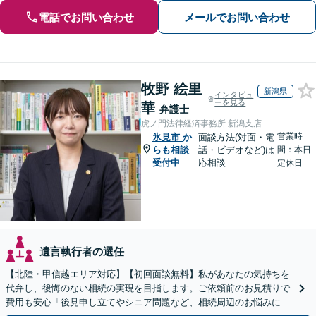
電話でお問い合わせ
メールでお問い合わせ
牧野 絵里
新潟県
インタビュ
ーを見る
華
弁護士
虎ノ門法律経済事務所 新潟支店
営業時
氷見市
か
面談方法(対面・電
らも相談
話・ビデオなど)は
間：本日
受付中
応相談
定休日
遺言執行者の選任
【北陸・甲信越エリア対応】【初回面談無料】私があなたの気持ちを
代弁し、後悔のない相続の実現を目指します。ご依頼前のお見積りで
費用も安心「後見申し立てやシニア問題など、相続周辺のお悩みにも