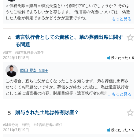
＞債務免除＝贈与＝特別受益という解釈で宜しいでしょうか？ そのよ
うなご理解でよろしいかと存じます。 借用書の偽造については、偽造
した人物が特定できるかどうかが重要ですね。
4
遺言執行者としての責務と、弟の葬儀出席に関す
る問題
#遺言
#遺言執行者の選任
2024年1月18日
役にたった
5
岡田 晃朝
弁護士
この場合、直ちに父が亡くなったことを知らせず、弟を葬儀に出席さ
せなくても問題ないですか。葬儀をが終わった後に、私は遺言執行者
として弟に遺言書の内容、財産目録等（遺言執行者の職務）を知らせ
ればよいですか。 葬儀は喪主が主催する行事ですから、誰を参加させ
るかは喪主の自由です。 呼ばなくてもかまいません。 そもそも、そう
いう法律関係にありません。 遺言の内容と遺産の総額の通知、公正証
5
贈与された土地は特有財産？
書でない場合は遺言の検認については、執行者に通知義務があるの
で、対応しましょう。 そのあとは遺留分の請求などがあればそれへの
#財産分与
#審判
#遺言執行者の選任
対応となるでしょう。
2021年7月19日
役にたった
5