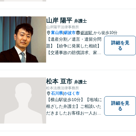
す。気軽に相談していただけ
る法律事務所を目指しており
ますので、ぜひ一度ご相談く
山岸 陽平
弁護士
ださい。【JR「砺波駅」10
山岸陽平法律事務所
分】
富山県
砺波市
砺波駅
から徒歩10分
|
【遺産分割／遺言・遺留分問
詳細を見
題】【紛争に発展した相続】
る
【交通事故の賠償請求、家族
問題、刑事事件も】【富山県
砺波地域を中心に富山県・石
川県に対応】 訴訟、調停、
交渉などの代理人活動を行い
松本 亘市
弁護士
ます。顧問契約先の法律相
松本法務法律事務所
談、個人の方の法律相談対応
石川県
かほく市
|
も。
【横山駅徒歩10分】【地域に
詳細を見
根ざした弁護士】ご相談いた
る
だきましたお客様お一人お一
人の幸せの為に力を尽くしま
す。交通事故／借金問題／離
婚問題／相続問題／刑事事件