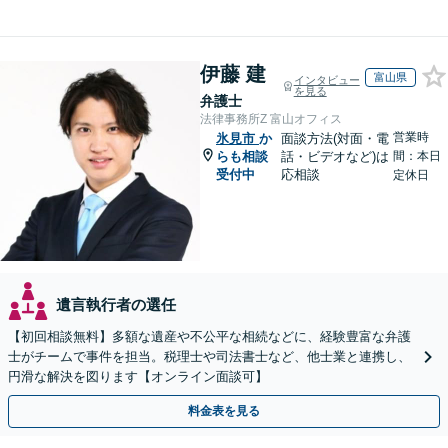
伊藤 建
富山県
インタビュー
を見る
弁護士
法律事務所Z 富山オフィス
営業時
氷見市
か
面談方法(対面・電
らも相談
話・ビデオなど)は
間：本日
受付中
応相談
定休日
遺言執行者の選任
【初回相談無料】多額な遺産や不公平な相続などに、経験豊富な弁護
士がチームで事件を担当。税理士や司法書士など、他士業と連携し、
円滑な解決を図ります【オンライン面談可】
料金表を見る