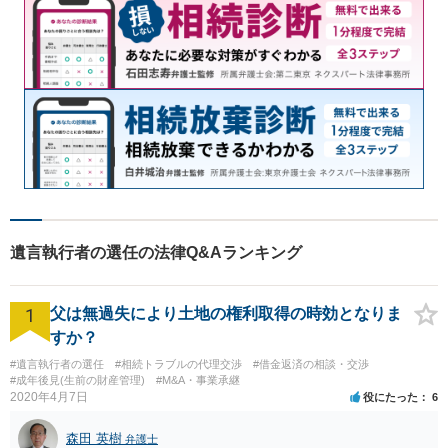
遺言執行者の選任の法律Q&Aランキング
1
父は無過失により土地の権利取得の時効となりま
すか？
#遺言執行者の選任
#相続トラブルの代理交渉
#借金返済の相談・交渉
#成年後見(生前の財産管理)
#M&A・事業承継
2020年4月7日
役にたった
6
森田 英樹
弁護士