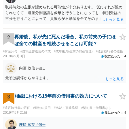
取得時効の主張が認められる可能性が十分あります。 仮にそれが認め
られなくて 遺産分割協議を叔母と行うことになっても 特別受益の
主張を行うことによって 貴殿らが不動産を全てそのまま取得できる
ことが可能でしょう。
2
再婚後、私が先に死んだ場合、私の前夫の子にほ
ぼ全ての財産を相続させることは可能？
#財産分与
#自筆証書遺言の作成
#成年後見(生前の財産管理)
#遺言執行者の選任
2019年9月3日
役にたった
4
内藤 政信
弁護士
最初は調停からやります。
3
相続における15年前の借用書の効力について
#遺言執行者の選任
#時効の援用
#M&A・事業承継
#契約書・借用書なし
2019年5月21日
役にたった
4
理崎 智英
弁護士