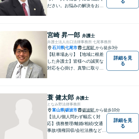
る
ださい。お悩みの解決をお手
伝いします。
宮崎 昇一郎
弁護士
弁護士法人出口法律事務所 七尾事務所
石川県
七尾市
七尾駅
から徒歩3分
|
【駐車場あり】【地域に根差
詳細を見
した弁護士】皆様への誠実な
る
対応を心掛け、真摯に取り組
みたいと思います。法律トラ
ブルでお悩みの方は、お気軽
にご相談ください。充実した
法的サービスを提供しており
蓑 健太郎
弁護士
ますので，どうぞ宜しくお願
となみ野法律事務所
い申し上げます。
富山県
砺波市
砺波駅
から徒歩10分
|
【法人/個人問わず幅広く対
詳細を見
応】債務整理/離婚/相続/交通
る
事故/債権回収/会社法務など幅
広い知識を活かしご対応しま