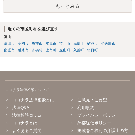
士に直接ご相談されることをお勧めいたします。
もっとみる
近くの市区町村を選び直す
富山
富山市
高岡市
魚津市
氷見市
滑川市
黒部市
砺波市
小矢部市
南砺市
射水市
舟橋村
上市町
立山町
入善町
朝日町
ココナラ法律相談について
ココナラ法律相談とは
ご意見・ご要望
法律Q&A
利用規約
法律相談コラム
プライバシーポリシー
ココナラとは
外部送信ポリシー
よくあるご質問
掲載をご検討の弁護士の方