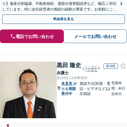
り】遺産分割協議、不動産相続、遺留分侵害額請求など、幅広く対応
しています。特に会社経営者の相続の経験が豊富です。お気軽にご相
談ください。【休日・夜間面談可】【オンライン面談可】
料金表を見る
電話でお問い合わせ
メールでお問い合わせ
黒田 隆史
新潟県
インタビュ
ーを見る
弁護士
黒田特許法律事務所
営業時
氷見市
か
面談方法(対面・電
らも相談
話・ビデオなど)は
間：本日
受付中
応相談
定休日