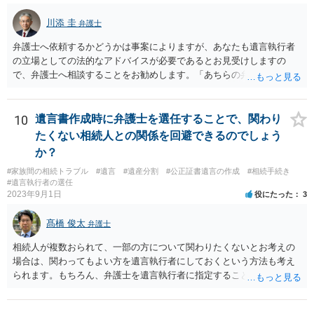
川添 圭
弁護士
弁護士へ依頼するかどうかは事案によりますが、あなたも遺言執行者
の立場としての法的なアドバイスが必要であるとお見受けしますの
で、弁護士へ相談することをお勧めします。「あちらの弁護士」（元
嫁と娘の弁護士のことでしょうか）へ聴いても、自分に有利な主張や
誘導しかしてこないと思います。
10
遺言書作成時に弁護士を選任することで、関わり
たくない相続人との関係を回避できるのでしょう
か？
#家族間の相続トラブル
#遺言
#遺産分割
#公正証書遺言の作成
#相続手続き
#遺言執行者の選任
2023年9月1日
役にたった
3
髙橋 俊太
弁護士
相続人が複数おられて、一部の方について関わりたくないとお考えの
場合は、関わってもよい方を遺言執行者にしておくという方法も考え
られます。もちろん、弁護士を遺言執行者に指定することもできます
が、（関わってもよい）相続人を遺言執行者に指定しておいて、その
方に再委任の権限を付与しておくという方法もあります。 一度、弁護