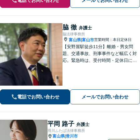
電話でお問い合わせ
メールでお問い合わせ
脇 徹
弁護士
脇法律事務所
富山県
富山市
営業時間：本日定休日
|
【安野屋駅徒歩11分】離婚・男女問
題、交通事故、刑事事件など幅広く対
応。緊急時は、受付時間・定休日に関
係なくお電話ください。お気軽にご相
談ください。【夜間・土日対応可】
【電話相談可】【完全個室】【子連れ
相談可】
電話でお問い合わせ
メールでお問い合わせ
平岡 路子
弁護士
滑川ふたば法律事務所
富山県
滑川市
|