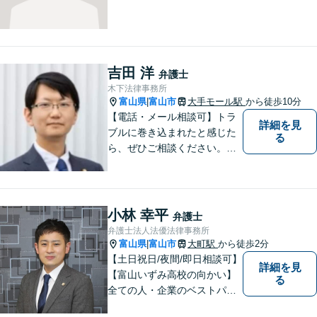
吉田 洋
弁護士
木下法律事務所
富山県
富山市
大手モール駅
から徒歩10分
|
【電話・メール相談可】トラ
詳細を見
ブルに巻き込まれたと感じた
る
ら、ぜひご相談ください。離
婚・相続・刑事・労働・企業
法務など、幅広い分野に対応
しています。あなたのお悩み
を解決するため、迅速かつ丁
小林 幸平
弁護士
寧にサポートいたします。
弁護士法人法優法律事務所
【夜間対応可能】
富山県
富山市
大町駅
から徒歩2分
|
【土日祝日/夜間/即日相談可】
詳細を見
【富山いずみ高校の向かい】
る
全ての人・企業のベストパー
トナーとなることを目指して