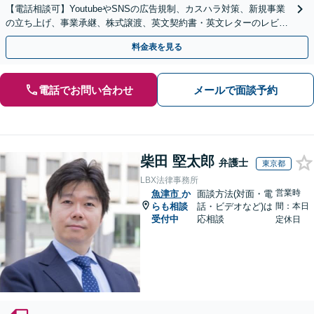
【電話相談可】YoutubeやSNSの広告規制、カスハラ対策、新規事業
の立ち上げ、事業承継、株式譲渡、英文契約書・英文レターのレビュ
ー・ドラフトなどに対応。
料金表を見る
電話でお問い合わせ
メールで面談予約
柴田 堅太郎
弁護士
東京都
LBX法律事務所
営業時
魚津市
か
面談方法(対面・電
らも相談
話・ビデオなど)は
間：本日
受付中
応相談
定休日