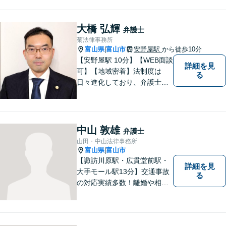
います。お気軽にご相談下さ
い。
大橋 弘輝
弁護士
菊法律事務所
富山県
富山市
安野屋駅
から徒歩10分
|
【安野屋駅 10分】【WEB面談
詳細を見
可】【地域密着】法制度は
る
日々進化しており、弁護士に
も柔軟かつ迅速な対応が求め
られる時代です。 電子化やAI
の活用が進む中でも、依頼者
の声にしっかり耳を傾ける姿
中山 敦雄
弁護士
勢は変わりません。
山田・中山法律事務所
富山県
富山市
|
【諏訪川原駅・広貫堂前駅・
詳細を見
大手モール駅13分】交通事故
る
の対応実績多数！離婚や相続
のご相談もしやすいアットホ
ームな雰囲気。一人で悩みを
抱える前に、私と一緒に最善