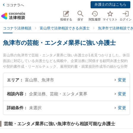
弁護士の方はこちら
ココナラへ
投稿する
探す
閲覧履歴
マイリスト
ログイン
ココナラ法律相談
富山県で法律相談できる弁護士
魚津市で法律相談で
魚津市の芸能・エンタメ業界に強い弁護士
富山県の魚津市で芸能・エンタメ業界に強い弁護士が1名見つかりました。休日
面談に対応している弁護士なども掲載中。企業法務に関係する顧問弁護士契約
や契約書作成・リーガルチェック、雇用契約書・就業規則作成等の細かな分野
での絞り込み検索もでき便利です。特に魚津法律事務所の小路 泰彦弁護士のプ
ロフィール情報や弁護士費用、強みなどが注目されています。『魚津市で土日
エリア
富山県、魚津市
変更
や夜間に発生した芸能・エンタメ業界のトラブルを今すぐに弁護士に相談した
い』『芸能・エンタメ業界のトラブル解決の実績豊富な近くの弁護士を検索し
相談内容
企業法務、芸能・エンタメ業界
変更
たい』『初回相談無料で芸能・エンタメ業界を法律相談できる魚津市内の弁護
士に相談予約したい』などでお困りの相談者さんにおすすめです。
詳細条件
未選択
変更
芸能・エンタメ業界に強い魚津市から相談可能な弁護士