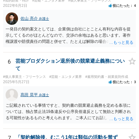
#知的財産・特許
#芸能・エンタメ業界
#個人事業主・フリーランス
2022年6月2日
役にたった
4
佐山 亮介
弁護士
一発目の契約案文としては、企業側は自社にとことん有利な内容を提
示してくるのがほとんどなので、交渉の余地はあると思います。著作
権譲渡や賠償責任の問題と併せて、たとえば解除の場合のクリエータ
ー側への補償を設けさせるといった修正要望は出してみる価値があり
ます（実際、民法の原則では一方的な委任契約の解除には、必要に応
じて損害の補償をしなければならないと定められています。） ただ、
6
芸能プロダクション退所後の競業避止義務につい
そこで「これはうちの定型書式なので変更できない」といった趣旨の
て
回答があれば、今後の信頼関係の構築を考えても、ご縁がなかったと
#個人事業主・フリーランス
#芸能・エンタメ業界
#雇用契約書・就業規則作成
して契約を見送られた方が良いように思います。
2025年5月27日
役にたった
3
髙田 晃平
弁護士
ご記載されている事情ですと、契約書の競業避止義務を定める条項に
ついては、独占禁止法19条違反や公序良俗違反として無効と判断され
る可能性があるものと考えられます。 ご本人にてお話しを進められる
場合、事務所側から不利な条件を要求されるおそれもございますの
で、弁護士を通じて交渉することも選択肢として取り得るかと思われ
ます。
7
「契約解除後、むこう1年は類似の活動を禁ず