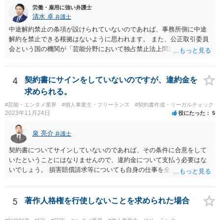
労働・雇用に強い弁護士
清水 卓
弁護士
中途解約禁止の条項が設けられていないのであれば、事務所側に中途
解約を禁止できる根拠はないように思われます。 また、公正取引委員
会という国の機関が「芸能分野において独占禁止法上問題となり得る
行為の想定例」として、「所属事務所が，契約終了後は⼀定期間芸能
活動を⾏えない旨の義務を課し，⼜は移籍・独⽴した場合には芸能活
動を妨害する旨⽰唆して，移籍・独⽴を諦めさせること（優越的地位
4
契約書にサインをしていないのですが、違約金を
の濫⽤等）を例示しています。 ライバー事務所にも同様のことが言え
求められる。
る可能性があり、あなたのケースでも、独占禁止法上問題となり得ま
#芸能・エンタメ業界
#個人事業主・フリーランス
#契約書作成・リーガルチェック
す。 ただし、「※これら⾏為が実際に独占禁⽌法違反となるかどうか
2023年11月24日
役にたった
5
は，具体的態様に照らして個別に判断されることとなる。例えば，優
越的地位の濫⽤に関して，不当に不利益を与えるか否かは，課される
泉 亮介
弁護士
義務等の内容や期間が⽬的に照らして過⼤であるか，与える不利益の
程度，代償措置の有無やその⽔準，あらかじめ⼗分な協議が⾏われた
契約書についてサインしていないのであれば、その条件に合意をして
か等を考慮の上，個別具体的に判断される」という指摘もなされてい
いたということにはなりませんので、違約金について支払う必要はな
るので、ご事案に応じ、挙げられている事情を具体的に検討して行く
いでしょう。 損害賠償請求等についても自身の仕事を全て処理してか
必要があります。 なお、退所等で事務所側と揉めるようであれば、弁
ら辞めるのであれば一般的には負担義務はないかと思われます。
護士に直接相談・依頼し、事務所側と交渉にあたってもらう方法もあ
るかと思います。 （参考）「⼈材分野における公正取引委員会の取
5
著作人格権を行使しないことを求められた場合
組」（令和元年９月２５日 公正取引委員会）６頁 https://www.jftc.g
o.jp/houdou/kouenkai/190925kondan_file/siryou2.pdf