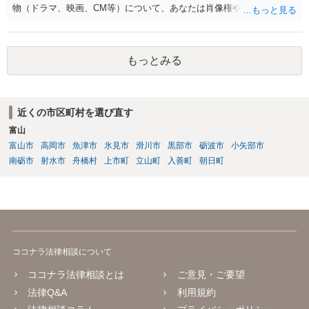
物（ドラマ、映画、CM等）について、あなたは肖像権やパブリシティ
権を主張することはできず、何かある場合は協議して決定する」とい
う意味と思われます。 事務所が獲得した仕事から生じる権利を、解除
後も事務所が管理すること自体には合理性がある場合もあります。し
もっとみる
かし「事務所に帰属する」という表現は、本来他人に譲渡できるもの
ではない肖像権等が事務所に渡ってしまうかのようにも読め、あなた
の権利を過剰に制限する恐れもあります。 ご指摘の箇所も含め、解除
届の内容が適切かどうか弁護士に直接相談のうえ、可能であれば事務
近くの市区町村を選び直す
所と協議することをお勧めします。
富山
富山市
高岡市
魚津市
氷見市
滑川市
黒部市
砺波市
小矢部市
南砺市
射水市
舟橋村
上市町
立山町
入善町
朝日町
ココナラ法律相談について
ココナラ法律相談とは
ご意見・ご要望
法律Q&A
利用規約