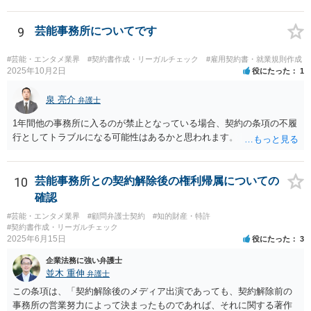
活動」と定義しています。 該当例として講義・実習、特別活動（学
級活動・クラブ活動・学校行事等）、部活動、課外補習授業等を、該
当しない例として自主的なボランティア活動・保護者会・ＰＴＡ活動
9
芸能事務所についてです
等を列挙しています。 本件をこれに当てはめますと、 ①主体である学
校司書は、学校図書館法第６条第１項上「専ら学校図書館の職務に従
#芸能・エンタメ業界
#契約書作成・リーガルチェック
#雇用契約書・就業規則作成
事する職員」と位置づけられ、運用指針にいう「教育を担任する者」
2025年10月2日
役にたった
1
に該当しません。 ②活動内容も、特別活動・学校行事等ではなく、図
書館独自の読書推進活動であり、該当例のいずれにも当たりません。
泉 亮介
弁護士
したがって、本件展示は「授業の過程」要件を満たさず、３５条によ
1年間他の事務所に入るのが禁止となっている場合、契約の条項の不履
る適法化はできないと考えられます。 ただし、繰り返しになります
行としてトラブルになる可能性はあるかと思われます。
が、ご相談のケースのような事案が裁判沙汰になることが現実的には
ほぼないため、今後も裁判例が積み重なる可能性がきわめて低く、ど
ちらの解釈が正しいのかについて司法の判断が下されることがないも
10
芸能事務所との契約解除後の権利帰属についての
のと思われます。
確認
#芸能・エンタメ業界
#顧問弁護士契約
#知的財産・特許
#契約書作成・リーガルチェック
2025年6月15日
役にたった
3
企業法務に強い弁護士
並木 重伸
弁護士
この条項は、「契約解除後のメディア出演であっても、契約解除前の
事務所の営業努力によって決まったものであれば、それに関する著作