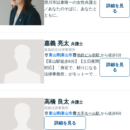
滑川市以東唯一の女性弁護士
詳細を見
／あなたのそばに、あなたと
る
ともに。
嘉義 亮太
弁護士
嘉義総合法律事務所
富山県
富山市
地鉄ビル前駅
から徒歩1分
|
【富山駅徒歩6分】【土日夜間
詳細を見
対応】「身近で、頼りになる
る
法律事務所」がモットーで
す。交通事故・刑事事件・離
婚問題を中心に、幅広いお困
りごとに対応していおりま
す。お悩みになる前に、ご相
高橋 良太
弁護士
談ください。【24Hメール受
高橋法律事務所
付】
富山県
富山市
大手モール駅
から徒歩6分
|
詳細を見る