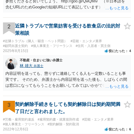
参照くださると良いでしょう。 http://goo.gl/QwQMiv （※日本語を
含むURLのためGoogleの短縮URLにて表記しています） 私も同先生と
同じ意見です。 商品（グッズ）への使用ということであれば、少なく
とも不正競争防止法上の問題は生じうると思います。
2
近隣トラブルで営業妨害を受ける飲食店の法的対
策相談
#近隣トラブル（隣人・騒音・ペット問題）
#芸能・エンタメ業界
#顧問弁護士契約
#個人事業主・フリーランス
#住民・入居者・買主側
2025年8月15日
役にたった
4
不動産・住まいに強い弁護士
林 雄大
弁護士
内容証明を送っても、懲りずに連絡してくる人も一定数いることも事
実です。 そのため、弁護士から内容証明を送った後も、しばらくの間
は窓口になってもらうことをお願いしてみてはいかがでしょうか。 そ
うすれば、もしその方から不当な要求を受けることがあっても、「窓
口（弁護士に）言ってください」とだけお伝えし、それ以外には一切
応じないという姿勢をとることができるため、スタッフの方の負担軽
3
契約解除手続きをしても契約解除日は契約期間満
減を図れると思います。 大変な状況かと思いますが、ご参考になりま
了日だと言われました。
したら幸いです。
#労働・雇用契約違反
#雇用契約書・就業規則作成
#芸能・エンタメ業界
#個人事業主・フリーランス
#契約解除・契約取消
2022年12月6日
役にたった
6