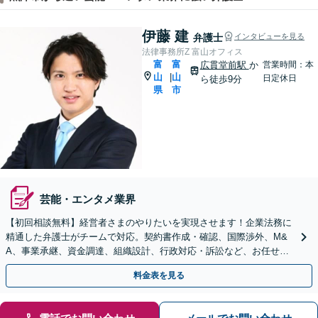
伊藤 建
弁護士
インタビューを見る
法律事務所Z 富山オフィス
富
富
広貫堂前駅
か
営業時間：本
山
山
|
日定休日
ら徒歩9分
県
市
芸能・エンタメ業界
【初回相談無料】経営者さまのやりたいを実現させます！企業法務に
精通した弁護士がチームで対応。契約書作成・確認、国際渉外、M&
A、事業承継、資金調達、組織設計、行政対応・訴訟など、お任せく
ださい【5つの顧問契約プランあり】【英語対応】
料金表を見る