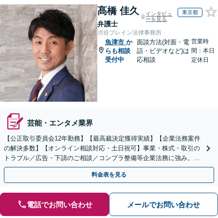
髙橋 佳久
東京都
インタビュ
ーを見る
弁護士
渋谷ブレイン法律事務所
営業時
魚津市
か
面談方法(対面・電
らも相談
話・ビデオなど)は
間：本日
受付中
応相談
定休日
芸能・エンタメ業界
【公正取引委員会12年勤務】【最高裁決定獲得実績】【企業法務案件
の解決多数】【オンライン相談対応・土日祝可】事業・株式・取引の
トラブル／広告・下請のご相談／コンプラ整備等企業法務に強み。株
式の相続／誹謗中傷対策／不動産問題まで幅広く対応！
料金表を見る
電話でお問い合わせ
メールでお問い合わせ