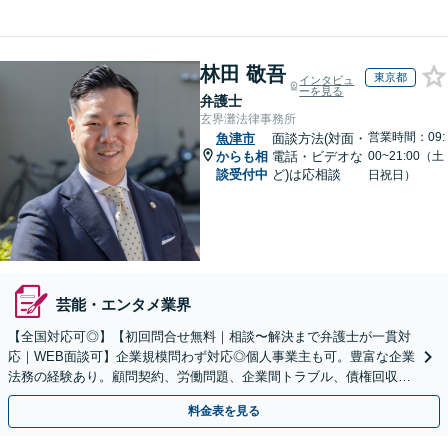
林田 敬吾
東京都
インタビュ
ーを見る
弁護士
玄界灘法律事務所
営業時間：09:
魚津市
面談方法(対面・
からも相
電話・ビデオな
00~21:00（土
談受付中
ど)は応相談
日祝日）
芸能・エンタメ業界
【全国対応可◎】【初回問合せ無料｜相談〜解決まで弁護士が一貫対
応｜WEB面談可】企業規模問わず対応◎個人事業主も可。豊富な企業
法務の経験あり。顧問契約、労働問題、企業間トラブル、債権回収、
契約書のリーガルチェック等、サポートします。
料金表を見る