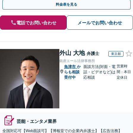
主の方初回面談無料】
料金表を見る
電話でお問い合わせ
メールでお問い合わせ
外山 大地
弁護士
東京都
銀座エール法律事務所
営業時
魚津市
か
面談方法(対面・電
らも相談
話・ビデオなど)は
間：本日
受付中
応相談
定休日
芸能・エンタメ業界
全国対応可【Web面談可】【博報堂での企業内弁護士】【広告法務】