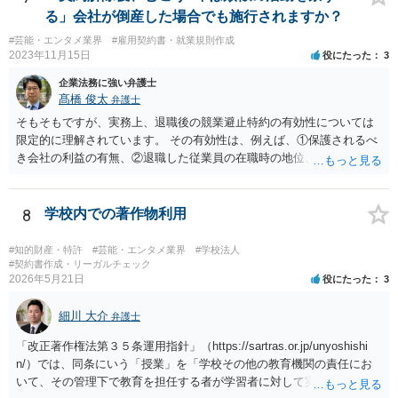
る」会社が倒産した場合でも施行されますか？
#芸能・エンタメ業界
#雇用契約書・就業規則作成
2023年11月15日
役にたった
3
企業法務に強い弁護士
髙橋 俊太
弁護士
そもそもですが、実務上、退職後の競業避止特約の有効性については
限定的に理解されています。 その有効性は、例えば、①保護されるべ
き会社の利益の有無、②退職した従業員の在職時の地位、③地域的限
定の有無、④競業避止義務の存続期間、⑤禁止される競業行為の範
囲、⑥代償措置の有無といった判断要素によって検討されます。 いず
れにしても、書面を拝見するなど具体的な事情を詳しくお伺いする必
8
学校内での著作物利用
要はありますが、上記判断要素に照らす限り、ご相談のケースにおい
ては会社側の請求は認められにくいのではないかという印象です。
#知的財産・特許
#芸能・エンタメ業界
#学校法人
#契約書作成・リーガルチェック
2026年5月21日
役にたった
3
細川 大介
弁護士
「改正著作権法第３５条運用指針」（https://sartras.or.jp/unyoshishi
n/）では、同条にいう「授業」を「学校その他の教育機関の責任にお
いて、その管理下で教育を担任する者が学習者に対して実施する教育