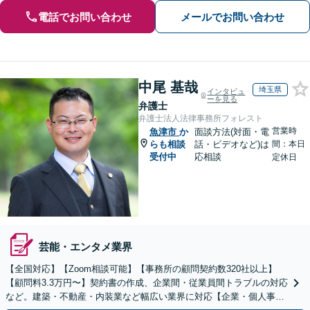
電話でお問い合わせ
メールでお問い合わせ
中尾 基哉
埼玉県
インタビュ
ーを見る
弁護士
弁護士法人法律事務所フォレスト
営業時
魚津市
か
面談方法(対面・電
らも相談
話・ビデオなど)は
間：本日
受付中
応相談
定休日
芸能・エンタメ業界
【全国対応】【Zoom相談可能】【事務所の顧問契約数320社以上】
【顧問料3.3万円〜】契約書の作成、企業間・従業員間トラブルの対応
など。建築・不動産・内装業など幅広い業界に対応【企業・個人事業