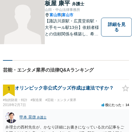
策がないか考えてみません
板屋 康平
弁護士
か？【複数弁護士在籍】
山田・中山法律事務所
富山県
富山市
|
【諏訪川原駅・広貫堂前駅・
詳細を見
大手モール駅13分】依頼者様
る
との信頼関係を構築し、希望
を尊重した解決になるよう尽
力してまいります。ちょっと
したことでも、ぜひお気軽に
ご相談ください。平日夜間相
談OK！【複数弁護士在籍】
芸能・エンタメ業界の法律Q&Aランキング
1
オリンピック非公式グッズ作成は違法ですか？
#知的財産・特許
#製造業
#芸能・エンタメ業界
2018年2月7日
役にたった
14
甲本 晃啓
弁護士
弁理士の西村先生が、かなり詳細にお書きになっている次の記事をご