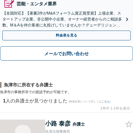
芸能・エンタメ業界
【全国対応】【著書2作がM&Aフォーラム賞正賞受賞】上場企業、ス
タートアップ企業、非公開中小企業、オーナー経営者からのご相談多
数。M＆Aを仲介業者に丸投げしていませんか？デューデリジェンス
や契約書作成・交渉はお任せください【初回無料】
料金表を見る
メールでお問い合わせ
魚津市に所在する弁護士
魚津市の事務所等での面談予約が可能です。
1
人の弁護士が見つかりました
(検索結果について詳しくは
こちら
)
1件中 1-1件を表示
小路 泰彦
弁護士
魚津法律事務所