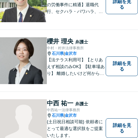
詳細を見
の労働事件に精通】退職代
る
行、セクハラ・パワハラ、労
災、未払い給与請求はお任せ
ください！【弁護士歴10年以
上】離婚問題、不動産トラブ
ルも対応可能【メール相談／
櫻井 理央
弁護士
ビデオ面談可】【土曜日も対
中村・村井法律事務所
応】
石川県
金沢市
|
【法テラス利用可】【とりあ
詳細を見
えず相談のみOK】【駐車場あ
る
り】 離婚したいけど何から始
めていいか分からない方、借
金の悩みでつらい方、ぜひ一
度ご相談ください。
中西 祐一
弁護士
中西祐一法律事務所
石川県
金沢市
|
{土日祝日相談可能} 依頼者に
詳細を見
とって最適な選択肢をご提案
る
いたします。