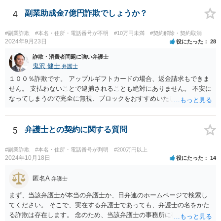
4
副業助成金7億円詐欺でしょうか？
#副業詐欺
#本名・住所・電話番号が不明
#10万円未満
#契約解除・契約取消
2024年9月23日
役にたった
28
詐欺・消費者問題に強い弁護士
鬼沢 健士
弁護士
１００％詐欺です。 アップルギフトカードの場合、返金請求もできま
せん。 支払わないことで逮捕されることも絶対にありません。 不安に
なってしまうので完全に無視、ブロックをおすすめいたします。
5
弁護士との契約に関する質問
#副業詐欺
#本名・住所・電話番号が判明
#200万円以上
2024年10月18日
役にたった
14
匿名A
弁護士
まず、当該弁護士が本当の弁護士か、日弁連のホームページで検索し
てください。 そこで、実在する弁護士であっても、弁護士の名をかた
る詐欺は存在します。 念のため、当該弁護士の事務所に確認をとれば