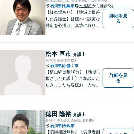
弁護士法人出口法律事務所 七尾事務所
石川県
七尾市
七尾駅
から徒歩3分
|
【駐車場あり】【地域に根差
詳細を見
した弁護士】皆様への誠実な
る
対応を心掛け、真摯に取り組
みたいと思います。法律トラ
ブルでお悩みの方は、お気軽
にご相談ください。充実した
法的サービスを提供しており
松本 亘市
弁護士
ますので，どうぞ宜しくお願
松本法務法律事務所
い申し上げます。
石川県
かほく市
|
【横山駅徒歩10分】【地域に
詳細を見
根ざした弁護士】ご相談いた
る
だきましたお客様お一人お一
人の幸せの為に力を尽くしま
す。交通事故／借金問題／離
婚問題／相続問題／刑事事件
など、幅広く対応可能。【夜
徳田 隆裕
弁護士
間／休日対応可能】どうぞお
弁護士法人金沢合同法律事務所
気軽にご相談ください。
石川県
金沢市
|
【初回相談無料】【労働者側