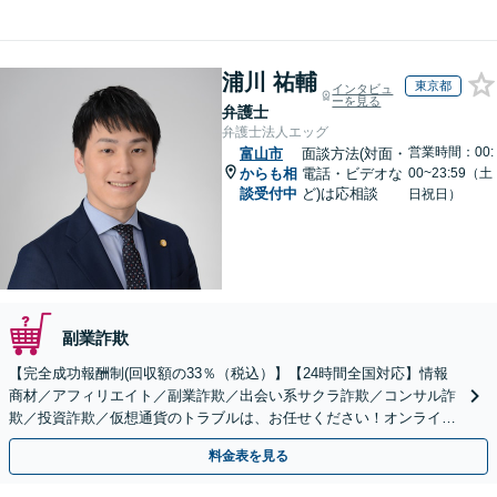
浦川 祐輔
東京都
インタビュ
ーを見る
弁護士
弁護士法人エッグ
営業時間：00:
富山市
面談方法(対面・
からも相
電話・ビデオな
00~23:59（土
談受付中
ど)は応相談
日祝日）
副業詐欺
【完全成功報酬制(回収額の33％（税込）】【24時間全国対応】情報
商材／アフィリエイト／副業詐欺／出会い系サクラ詐欺／コンサル詐
欺／投資詐欺／仮想通貨のトラブルは、お任せください！オンライン
のみで解決も可能！
料金表を見る