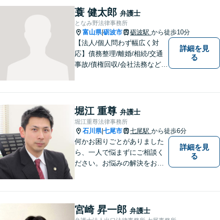
蓑 健太郎
弁護士
となみ野法律事務所
富山県
砺波市
砺波駅
から徒歩10分
|
【法人/個人問わず幅広く対
詳細を見
応】債務整理/離婚/相続/交通
る
事故/債権回収/会社法務など幅
広い知識を活かしご対応しま
す。気軽に相談していただけ
る法律事務所を目指しており
ますので、ぜひ一度ご相談く
堀江 重尊
弁護士
ださい。【JR「砺波駅」10
堀江重尊法律事務所
分】
石川県
七尾市
七尾駅
から徒歩6分
|
何かお困りごとがありました
詳細を見
ら、一人で悩まずにご相談く
る
ださい。お悩みの解決をお手
伝いします。
宮崎 昇一郎
弁護士