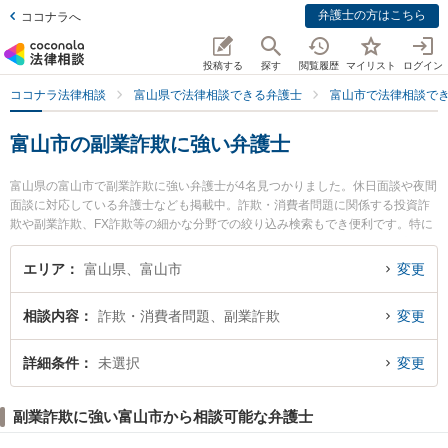
弁護士の方はこちら
ココナラへ
投稿する
探す
閲覧履歴
マイリスト
ログイン
ココナラ法律相談
富山県で法律相談できる弁護士
富山市で法律相談で
富山市の副業詐欺に強い弁護士
富山県の富山市で副業詐欺に強い弁護士が4名見つかりました。休日面談や夜間
面談に対応している弁護士なども掲載中。詐欺・消費者問題に関係する投資詐
欺や副業詐欺、FX詐欺等の細かな分野での絞り込み検索もでき便利です。特に
山田・中山法律事務所の中山 敦雄弁護士や山田・中山法律事務所の板屋 康平弁
護士、嘉義総合法律事務所の嘉義 亮太弁護士のプロフィール情報や弁護士費
エリア
富山県、富山市
変更
用、強みなどが注目されています。『富山市で土日や夜間に発生した副業詐欺
のトラブルを今すぐに弁護士に相談したい』『副業詐欺のトラブル解決の実績
相談内容
詐欺・消費者問題、副業詐欺
変更
豊富な近くの弁護士を検索したい』『初回相談無料で副業詐欺を法律相談でき
る富山市内の弁護士に相談予約したい』などでお困りの相談者さんにおすすめ
です。
詳細条件
未選択
変更
副業詐欺に強い富山市から相談可能な弁護士