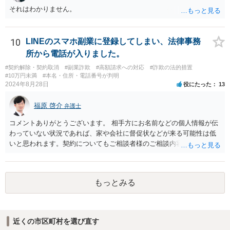
それはわかりません。
10
LINEのスマホ副業に登録してしまい、法律事務
所から電話が入りました。
#契約解除・契約取消
#副業詐欺
#高額請求への対応
#詐欺の法的措置
#10万円未満
#本名・住所・電話番号が判明
2024年8月28日
役にたった
13
福原 啓介
弁護士
コメントありがとうございます。 相手方にお名前などの個人情報が伝
わっていない状況であれば、家や会社に督促状などが来る可能性は低
いと思われます。契約についてもご相談者様のご相談内容を踏まえま
すと、そもそも成立していない可能性もありますので、その点ご留意
いただけますと幸いです。
もっとみる
近くの市区町村を選び直す