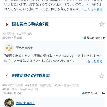
いいと思います。請求を諦めてくれればそれでいいので。 ２ 親にば
れたくないという点については、何とも言えませんが、連絡を止めた
いからといって支払うのはお勧めしません。 住所を知らせているの
で、訴訟まではしなくとも、はがきくらいは来るかもしれません。し
かし、支払ったとしても連絡が止まる保証もないからです。可能性と
8
国も認める助成金7億
して、似たような連絡をたくさんの人に送っていると思われ、支払う
と「この人は支払う人だ」と思われていけるところまで絞られるよう
#副業詐欺
#10万円未満
に思うからです。
2025年4月18日
役にたった
9
匿名A
弁護士
7億円を出資した人も実際に受け取った人もおらず、逮捕もされません
ので、メールはブロックすればよいかと思います。
9
副業助成金の詐欺相談
#10〜50万円未満
#返金請求
#副業詐欺
#恐喝・脅迫への対応
#本名・住所・電話番号が不明
2024年8月15日
役にたった
14
徳勝 丈
弁護士