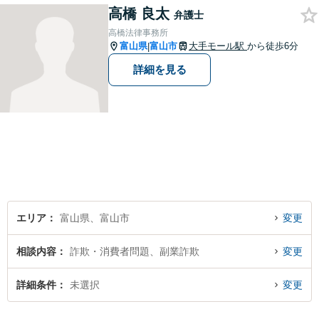
高橋 良太
す。お悩みになる前に、ご相
弁護士
談ください。【24Hメール受
高橋法律事務所
付】
富山県
富山市
大手モール駅
から徒歩6分
|
詳細を見る
エリア
富山県、富山市
変更
相談内容
詐欺・消費者問題、副業詐欺
変更
詳細条件
未選択
変更