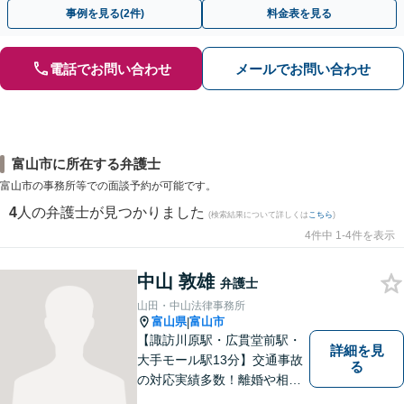
早めにご相談ください。【電話・メール・WEB相談可】
事例を見る(2件)
料金表を見る
電話でお問い合わせ
メールでお問い合わせ
富山市に所在する弁護士
富山市の事務所等での面談予約が可能です。
4
人の弁護士が見つかりました
(検索結果について詳しくは
こちら
)
4件中 1-4件を表示
中山 敦雄
弁護士
山田・中山法律事務所
富山県
富山市
|
【諏訪川原駅・広貫堂前駅・
詳細を見
大手モール駅13分】交通事故
る
の対応実績多数！離婚や相続
のご相談もしやすいアットホ