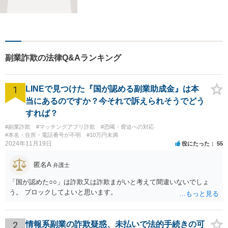
副業詐欺の法律Q&Aランキング
1
LINEで見つけた『国が認める副業助成金』は本
当にあるのですか？今それで訴えられそうでどう
すれば？
#副業詐欺
#マッチングアプリ詐欺
#恐喝・脅迫への対応
#本名・住所・電話番号が不明
#10万円未満
2024年11月19日
役にたった
55
匿名A
弁護士
「国が認めた○○」は詐欺又は詐欺まがいと考えて間違いないでしょ
う。 ブロックしてよいと思います。
2
情報系副業の詐欺疑惑、未払いで法的手続きの可