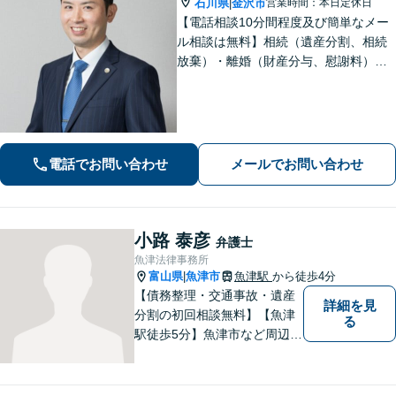
石川県
金沢市
営業時間：本日定休日
|
【電話相談10分間程度及び簡単なメー
ル相談は無料】相続（遺産分割、相続
放棄）・離婚（財産分与、慰謝料）・
男女問題・刑事（身体拘束からの釈
放、不起訴等）【弁護士歴10年以上】
話しやすい雰囲気を作ること・わかり
やすい言葉での説明を心がけていま
す。
電話でお問い合わせ
メールでお問い合わせ
小路 泰彦
弁護士
魚津法律事務所
富山県
魚津市
魚津駅
から徒歩4分
|
【債務整理・交通事故・遺産
詳細を見
分割の初回相談無料】【魚津
る
駅徒歩5分】魚津市など周辺地
域に密着した法律事務所で
す。お気軽にご相談ください
ませ。