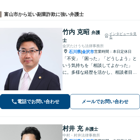
富山市から近い副業詐欺に強い弁護士
竹内 克昭
弁護
インタビューを見
る
士
金沢たけうち法律事務所
石川県
金沢市
営業時間：本日定休日
|
「不安」「困った」「どうしよう」と
いう気持ちを「相談してよかった」
に。多様な経歴を活かし、相談者目線
を忘れません。相続、離婚、交通事故
の解決事例は多数あり、個人や企業様
の多くの方から喜ばれております。
【初回３０分間相談無料】
電話でお問い合わせ
メールでお問い合わせ
村井 充
弁護士
中村・村井法律事務所