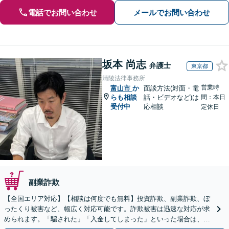
電話でお問い合わせ
メールでお問い合わせ
坂本 尚志
弁護士
東京都
清陵法律事務所
営業時
富山市
か
面談方法(対面・電
らも相談
話・ビデオなど)は
間：本日
受付中
応相談
定休日
副業詐欺
【全国エリア対応】【相談は何度でも無料】投資詐欺、副業詐欺、ぼ
ったくり被害など、幅広く対応可能です。詐欺被害は迅速な対応が求
められます。「騙された」「入金してしまった」といった場合は、お