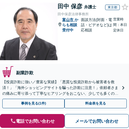
田中 保彦
弁護士
東京都
田中保彦法律事務所
営業時
富山市
か
面談方法(対面・電
らも相談
話・ビデオなど)は
間：本日
受付中
応相談
定休日
副業詐欺
【投資詐欺に強い／豊富な実績】「悪質な投資詐欺から被害者を救
済！」「海外ショッピングサイトを騙った詐欺に注意！」依頼者さま
の痛みに寄り添って丁寧なヒアリングをおこない、少しでも多くの返
金が得られるよう尽力します！
事例を見る(1件)
料金表を見る
電話でお問い合わせ
メールでお問い合わせ