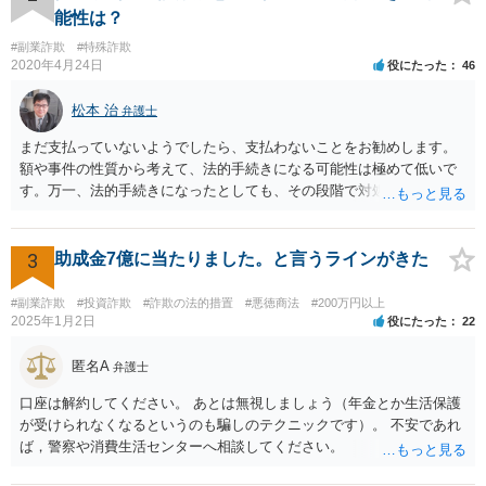
能性は？
#副業詐欺
#特殊詐欺
2020年4月24日
役にたった
46
松本 治
弁護士
まだ支払っていないようでしたら、支払わないことをお勧めします。
額や事件の性質から考えて、法的手続きになる可能性は極めて低いで
す。万一、法的手続きになったとしても、その段階で対処すれば間に
合います。ですから、裁判所からの通知だけ注意しておけば大丈夫で
す。万一、裁判所から手紙が届くことがあれば、すぐに弁護士等に相
談して下さい。対処しなければ、それこそ差し押さえにつながりま
3
助成金7億に当たりました。と言うラインがきた
す。お話が事実であれば、対処により相手の請求を退けることができ
ると考えられます。 いずれにしても、心配して待つ必要はないです。
#副業詐欺
#投資詐欺
#詐欺の法的措置
#悪徳商法
#200万円以上
2025年1月2日
役にたった
22
匿名A
弁護士
口座は解約してください。 あとは無視しましょう（年金とか生活保護
が受けられなくなるというのも騙しのテクニックです）。 不安であれ
ば，警察や消費生活センターへ相談してください。