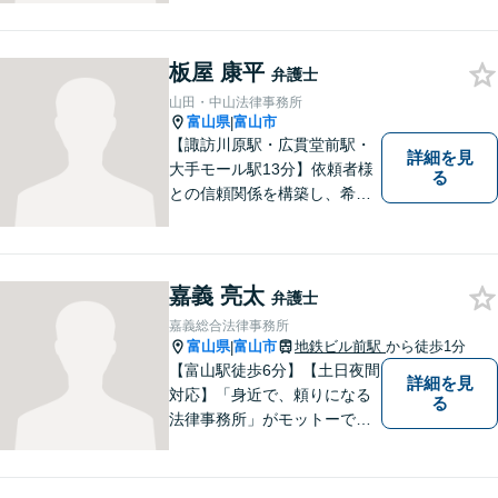
ームな雰囲気。一人で悩みを
抱える前に、私と一緒に最善
策がないか考えてみません
板屋 康平
弁護士
か？【複数弁護士在籍】
山田・中山法律事務所
富山県
富山市
|
【諏訪川原駅・広貫堂前駅・
詳細を見
大手モール駅13分】依頼者様
る
との信頼関係を構築し、希望
を尊重した解決になるよう尽
力してまいります。ちょっと
したことでも、ぜひお気軽に
ご相談ください。平日夜間相
嘉義 亮太
弁護士
談OK！【複数弁護士在籍】
嘉義総合法律事務所
富山県
富山市
地鉄ビル前駅
から徒歩1分
|
【富山駅徒歩6分】【土日夜間
詳細を見
対応】「身近で、頼りになる
る
法律事務所」がモットーで
す。交通事故・刑事事件・離
婚問題を中心に、幅広いお困
りごとに対応していおりま