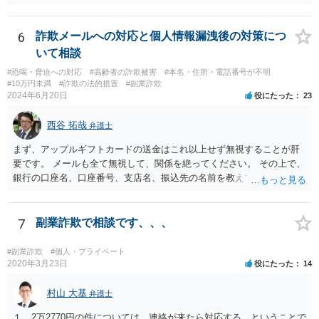
安心かもしれません。
6
詐欺メールへの対応と個人情報漏洩後の対策につ
いて相談
#恐喝・脅迫への対応
#高齢者の詐欺被害
#本名・住所・電話番号が不明
#10万円未満
#詐欺の法的措置
#副業詐欺
2024年6月20日
役にたった
23
西谷 拓哉
弁護士
まず、アップルギフトカードの送金はこれ以上せず無視することが肝
要です。 メールも全て無視して、関係を絶ってください。 その上で、
銀行の口座名、口座番号、支店名、振込先の名前を教えてしまってい
る点について、 振込詐欺用の口座として今後利用される可能性が０で
はありません。 そのため、現時点でとくに、詳細不明の入金がないこ
となどが確認できるのであれば、念のため、相手に教えてしまった口
7
副業詐欺で相談です、、、
座については、 銀行で口座の解約処理をすることをお勧め致します。
#副業詐欺
#個人・プライベート
2020年3月23日
役にたった
14
村山 大基
弁護士
１ 2万2770円の件については、連絡が来たら対応する、ということで