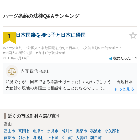
ジあります。
ハーグ条約の法律Q&Aランキング
1
日本国籍を持つ子と日本に帰国
#ハーグ条約
#外国人の家族問題を抱える日本人
#入管書類の申請サポート
#外国人の訴訟支援
#海外ビザ取得サポート
2019年8月14日
役にたった
1
内藤 政信
弁護士
私見ですが、回答できる弁護士はめったにいないでしょう。 現地日本
大使館か現地の弁護士に相談することになるでしょう。
近くの市区町村を選び直す
富山
富山市
高岡市
魚津市
氷見市
滑川市
黒部市
砺波市
小矢部市
南砺市
射水市
舟橋村
上市町
立山町
入善町
朝日町