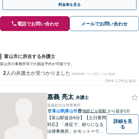
歩を踏み出してみませんか。【初回相談無料】
料金表を見る
電話でお問い合わせ
メールでお問い合わせ
富山市に所在する弁護士
富山市の事務所等での面談予約が可能です。
2
人の弁護士が見つかりました
(検索結果について詳しくは
こちら
)
2件中 1-2件を表示
嘉義 亮太
弁護士
嘉義総合法律事務所
富山県
富山市
地鉄ビル前駅
から徒歩1分
|
【富山駅徒歩6分】【土日夜間
詳細を見
対応】「身近で、頼りになる
る
法律事務所」がモットーで
す。交通事故・刑事事件・離