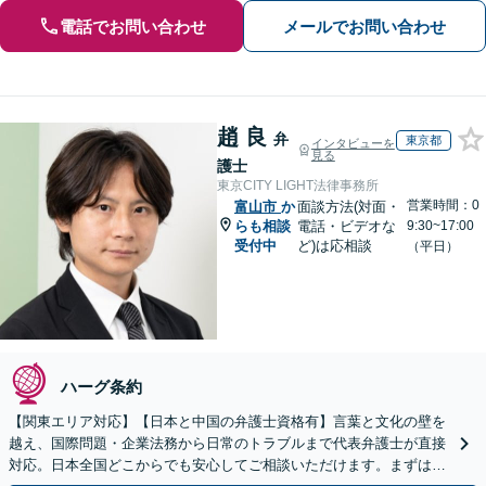
電話でお問い合わせ
メールでお問い合わせ
趙 良
弁
東京都
インタビューを
見る
護士
東京CITY LIGHT法律事務所
営業時間：0
富山市
か
面談方法(対面・
らも相談
電話・ビデオな
9:30~17:00
受付中
ど)は応相談
（平日）
ハーグ条約
【関東エリア対応】【日本と中国の弁護士資格有】言葉と文化の壁を
越え、国際問題・企業法務から日常のトラブルまで代表弁護士が直接
対応。日本全国どこからでも安心してご相談いただけます。まずは一