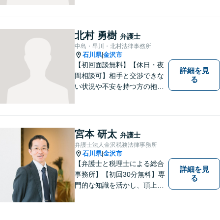
北村 勇樹
弁護士
中島・早川・北村法律事務所
石川県
金沢市
|
【初回面談無料】【休日・夜
詳細を見
間相談可】相手と交渉できな
る
い状況や不安を持つ方の抱え
る問題を解決するため、法律
を活かし、依頼者様を守りま
す。悩んでいる人は、一度弁
護士に話を聞いてもらうこと
宮本 研太
弁護士
でトラブル解決のきっかけを
弁護士法人金沢税務法律事務所
つかむことができるかもしれ
石川県
金沢市
|
ません。
【弁護士と税理士による総合
詳細を見
事務所】【初回30分無料】専
る
門的な知識を活かし、頂上＝
「目標とすべき適切な解決」
までしっかりガイド、サポー
トします。 事務所ホームペー