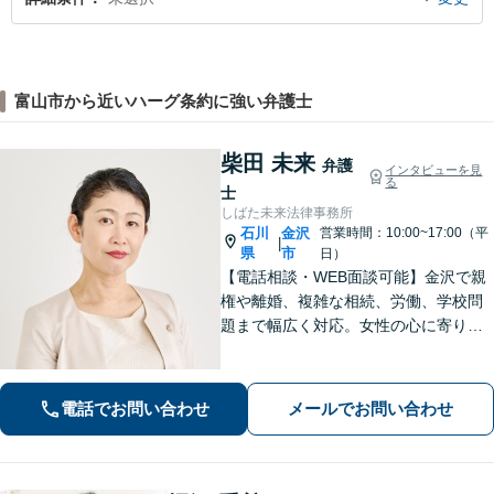
富山市から近いハーグ条約に強い弁護士
柴田 未来
弁護
インタビューを見
る
士
しばた未来法律事務所
石川
金沢
営業時間：10:00~17:00（平
|
県
市
日）
【電話相談・WEB面談可能】金沢で親
権や離婚、複雑な相続、労働、学校問
題まで幅広く対応。女性の心に寄り添
う深い共感力と、相手の心理を熟知し
た戦略で、涙の後に前を向けるよう全
力でサポートします。お子様連れも歓
電話でお問い合わせ
メールでお問い合わせ
迎。まずはじっくりとお話をお聞かせ
ください。