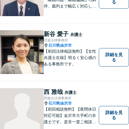
る
停、裁判まで幅広く対応し、
豊富な実績を活かして最適な
解決策をご提案いたします」
「交通事故：24時間受付可／
弁護士が介入することで賠償
新谷 愛子
弁護士
金の大幅な増額が実現できる
浮葉法律事務所
ケースあり」【休日・夜間相
石川県
金沢市
|
談可】
【初回法律相談無料】【女性
詳細を見
弁護士在籍】明るく安心感の
る
ある事務所です。
西 雅哉
弁護士
西徹夫法律事務所
石川県
金沢市
|
【初回相談無料】【夜間休日
詳細を見
対応可能】金沢市大手町の弁
る
護士です。是非一度ご相談く
ださい。