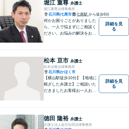
堀江 重尊
弁護士
堀江重尊法律事務所
石川県
七尾市
七尾駅
から徒歩6分
|
何かお困りごとがありました
詳細を見
ら、一人で悩まずにご相談く
る
ださい。お悩みの解決をお手
伝いします。
松本 亘市
弁護士
松本法務法律事務所
石川県
かほく市
|
【横山駅徒歩10分】【地域に
詳細を見
根ざした弁護士】ご相談いた
る
だきましたお客様お一人お一
人の幸せの為に力を尽くしま
す。交通事故／借金問題／離
婚問題／相続問題／刑事事件
など、幅広く対応可能。【夜
徳田 隆裕
弁護士
間／休日対応可能】どうぞお
弁護士法人金沢合同法律事務所
気軽にご相談ください。