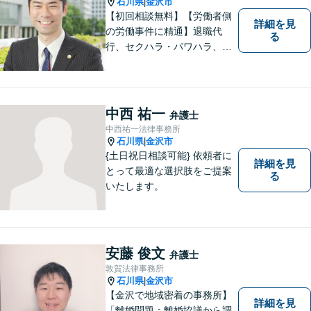
石川県
金沢市
|
【初回相談無料】【労働者側
詳細を見
の労働事件に精通】退職代
る
行、セクハラ・パワハラ、労
災、未払い給与請求はお任せ
ください！【弁護士歴10年以
上】離婚問題、不動産トラブ
ルも対応可能【メール相談／
中西 祐一
弁護士
ビデオ面談可】【土曜日も対
中西祐一法律事務所
応】
石川県
金沢市
|
{土日祝日相談可能} 依頼者に
詳細を見
とって最適な選択肢をご提案
る
いたします。
安藤 俊文
弁護士
敦賀法律事務所
石川県
金沢市
|
【金沢で地域密着の事務所】
詳細を見
「離婚問題：離婚協議から調