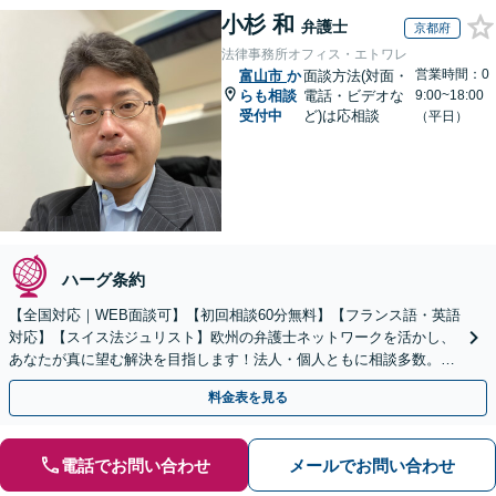
小杉 和
弁護士
京都府
法律事務所オフィス・エトワレ
営業時間：0
富山市
か
面談方法(対面・
らも相談
電話・ビデオな
9:00~18:00
受付中
ど)は応相談
（平日）
ハーグ条約
【全国対応｜WEB面談可】【初回相談60分無料】【フランス語・英語
対応】【スイス法ジュリスト】欧州の弁護士ネットワークを活かし、
あなたが真に望む解決を目指します！法人・個人ともに相談多数。細
やかな連絡と粘り強い交渉を徹底【休日・夜間相談可】
料金表を見る
電話でお問い合わせ
メールでお問い合わせ