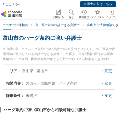
弁護士の方はこちら
ココナラへ
投稿する
探す
閲覧履歴
マイリスト
ログイン
ココナラ法律相談
富山県で法律相談できる弁護士
富山市で法律相談で
富山市のハーグ条約に強い弁護士
富山県の富山市でハーグ条約に強い弁護士が2名見つかりました。休日面談や夜
間面談に対応している弁護士なども掲載中。外国人・国際問題に関係する国際
離婚やハーグ条約、国際結婚等の細かな分野での絞り込み検索もでき便利で
す。特に嘉義総合法律事務所の嘉義 亮太弁護士や高橋法律事務所の高橋 良太弁
護士のプロフィール情報や弁護士費用、強みなどが注目されています。『富山
エリア
富山県、富山市
変更
市で土日や夜間に発生したハーグ条約のトラブルを今すぐに弁護士に相談した
い』『ハーグ条約のトラブル解決の実績豊富な近くの弁護士を検索したい』
相談内容
外国人・国際問題、ハーグ条約
変更
『初回相談無料でハーグ条約を法律相談できる富山市内の弁護士に相談予約し
たい』などでお困りの相談者さんにおすすめです。
詳細条件
未選択
変更
ハーグ条約に強い富山市から相談可能な弁護士