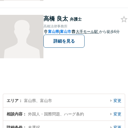
婚問題を中心に、幅広いお困
りごとに対応していおりま
高橋 良太
す。お悩みになる前に、ご相
弁護士
談ください。【24Hメール受
高橋法律事務所
付】
富山県
富山市
大手モール駅
から徒歩6分
|
詳細を見る
エリア
富山県、富山市
変更
相談内容
外国人・国際問題、ハーグ条約
変更
詳細条件
未選択
変更