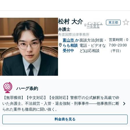
松村 大介
東京都
インタビュ
ーを見る
弁護士
舟渡国際法律事務所
営業時間：0
富山市
か
面談方法(対面・
らも相談
電話・ビデオな
7:00~23:00
受付中
ど)は応相談
（平日）
ハーグ条約
【無罪獲得】【中文対応】【全国対応】警察庁の公式解釈を高裁で砕
いた弁護士。不法就労・入管・退去強制・刑事事件——他事務所に断
られた案件も徹底的に闘い抜く。
料金表を見る