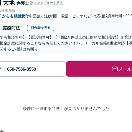
 大地
弁護士
インタビューを見る
法律事務所
町
からも相談受付中
面談方法(対面・電話・ビデオなど)は応相談
営業時間：00:0
霊感商法
料金表を見る
でも相談無料】【電話相談可】【年間2万件以上の圧倒的な相談実績】副業
援金詐欺に関することならお任せください！パラリーガル在籍&迅速対応【浜
関するご相談はお断り
せ
メール
条件に一致する弁護士が見つかりませんでした