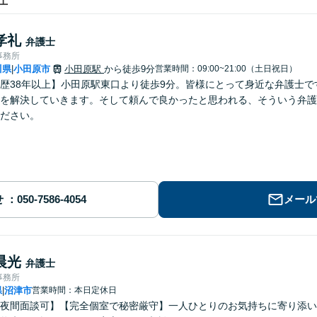
士
孝礼
弁護士
事務所
川県
小田原市
小田原駅
から徒歩9分
営業時間：09:00~21:00（土日祝日）
|
歴38年以上】小田原駅東口より徒歩9分。皆様にとって身近な弁護士
を解決していきます。そして頼んで良かったと思われる、そういう弁護
ださい。
せ
メール
晨光
弁護士
事務所
県
沼津市
営業時間：本日定休日
|
夜間面談可】【完全個室で秘密厳守】一人ひとりのお気持ちに寄り添い