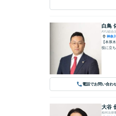
白鳥 
AYU総合
神奈
【本厚木
役に立
電話でお問い合わ
大谷 
相州法律