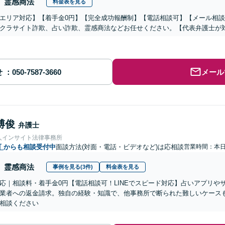
霊感商法
料金表を見る
エリア対応】【着手金0円】【完全成功報酬制】【電話相談可】【メール相談
クラサイト詐欺、占い詐欺、霊感商法などお任せください。【代表弁護士が
せ
メール
博俊
弁護士
人インサイト法律事務所
町
からも相談受付中
面談方法(対面・電話・ビデオなど)は応相談
営業時間：本
霊感商法
事例を見る(3件)
料金表を見る
応｜相談料・着手金0円【電話相談可！LINEでスピード対応】占いアプリや
業者への返金請求。独自の経験・知識で、他事務所で断られた難しいケース
相談ください