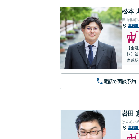
松本 
青山北町
真鶴
【金融
欺】被
参道駅
電話で面談予約
岩田 
けんめい
真鶴