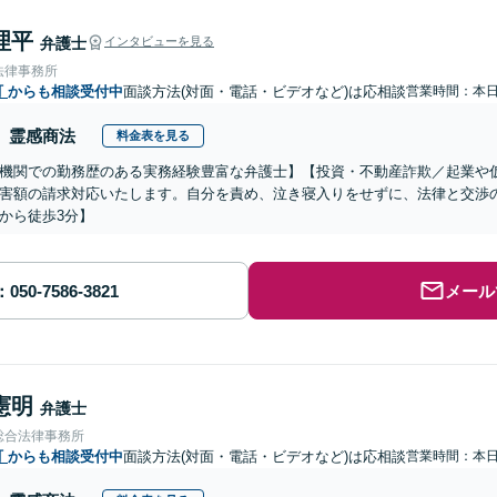
理平
弁護士
インタビューを見る
法律事務所
町
からも相談受付中
面談方法(対面・電話・ビデオなど)は応相談
営業時間：本
霊感商法
料金表を見る
機関での勤務歴のある実務経験豊富な弁護士】【投資・不動産詐欺／起業や
害額の請求対応いたします。自分を責め、泣き寝入りをせずに、法律と交渉
から徒歩3分】
メール
憲明
弁護士
総合法律事務所
町
からも相談受付中
面談方法(対面・電話・ビデオなど)は応相談
営業時間：本