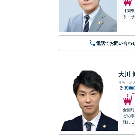
【関東
系・サ
電話でお問い合わ
大川 
弁護士法
真鶴
全国対
どの事
軽にご