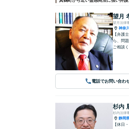
真鶴町から近い霊感商法に強い弁護
望月 
望月法律
神奈
【弁護士
ら、問題
ご相談く
電話でお問い合わ
杉内 
杉内法律
静岡
【休日・