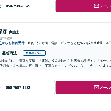
せ
メール
保彦
弁護士
法律事務所
町
からも相談受付中
面談方法(対面・電話・ビデオなど)は応相談
営業時間：本
霊感商法
料金表を見る
詐欺に強い／豊富な実績】「悪質な投資詐欺から被害者を救済！」「海外シ
依頼者さまの痛みに寄り添って丁寧なヒアリングをおこない、少しでも多く
せ
メール