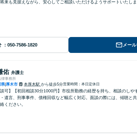
将来も見据えながら、安心してご相談いただけるようサポートいたしま
せ
メール
謙佑
弁護士
法律事務所
川県
厚木市
本厚木駅
から徒歩5分
営業時間：本日定休日
|
談可】【初回相談30分1000円】市役所勤務の経歴を持ち、相談のしや
・遺言、刑事事件、債権回収など幅広く対応。面談の際には、傾聴と共
絡ください。