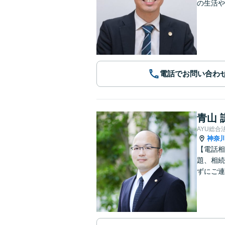
の生活や
電話でお問い合わ
青山 
AYU総合
神奈
【電話相
題、相続
ずにご連