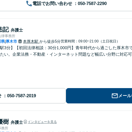
電話でお問い合わせ
佑記
弁護士
法律事務所
川県
厚木市
本厚木駅
から徒歩5分
営業時間：09:00~21:00（土日祝日）
|
駅3分】【初回法律相談：30分1,000円】青年時代から過ごした厚木
ちたい。企業法務・不動産・インターネット問題など幅広い分野に対応可
せ
メール
優樹
弁護士
インタビューを見る
事務所