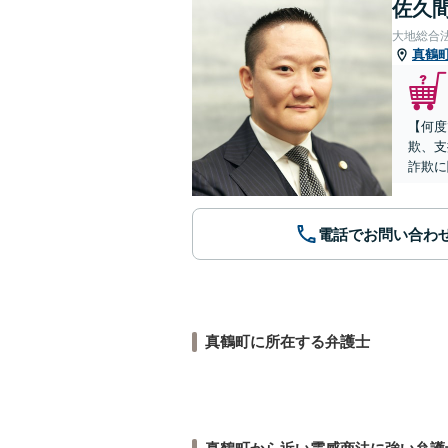
佐久間
大地総合
真鶴
【何度
欺、支
詐欺に
電話でお問い合わ
真鶴町に所在する弁護士