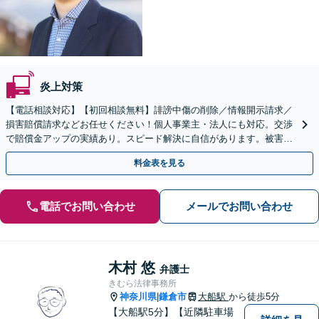
炎上対策
【電話相談対応】【初回相談無料】誹謗中傷の削除／情報開示請求／
損害賠償請求などお任せください！個人事業主・法人にも対応。交渉
で賠償金アップの実績あり。スピード解決に自信があります。被害が
広がる前にお早めにご相談ください。【夜間・休日面談可】
料金表を見る
電話でお問い合わせ
メールでお問い合わせ
木村 悠
弁護士
きむら法律事務所
神奈川県
鎌倉市
大船駅
から徒歩5分
|
【大船駅5分】【近隣駐車場