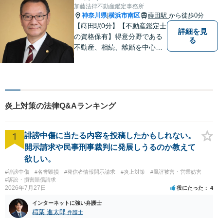
送りください。見込み、費用
加藤法律不動産鑑定事務所
等をご案内させていただきま
神奈川県
横浜市南区
蒔田駅
から徒歩0分
|
す。
【蒔田駅0分】【不動産鑑定士
詳細を見
の資格保有】得意分野である
る
不動産、相続、離婚を中心に
様々な分野の業務を行なって
おります。 今まで培ってきた
経験も活かして、依頼者に寄
り添った弁護活動を目指しま
す。 お困りの方はぜひご相談
炎上対策の法律Q&Aランキング
ください。
1
誹謗中傷に当たる内容を投稿したかもしれない。
開示請求や民事刑事裁判に発展しうるのか教えて
欲しい。
#誹謗中傷
#名誉毀損
#発信者情報開示請求
#炎上対策
#風評被害・営業妨害
#訴訟・損害賠償請求
2026年7月27日
役にたった
4
インターネットに強い弁護士
稲葉 進太郎
弁護士