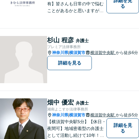
詳細を見
有】皆さんも日常の中で悩む
る
ことがあるかと思いますが、
まず誰かに相談してみるとい
うことで解決の糸口が見つか
るかもしれません。地域の
方々により良い法律サービス
杉山 程彦
弁護士
を届けていきたいと思いま
プレミア法律事務所
す。 ぜひご相談ください。
神奈川県
横須賀市
横須賀中央駅
から徒歩6分
|
詳細を見る
畑中 優宏
弁護士
湘南よこすか法律事務所
神奈川県
横須賀市
横須賀中央駅
から徒歩5分
|
【横須賀中央駅5分】【休日・
詳細を見
夜間可】地域密着型の弁護士
る
として活動し続けて10年！豊