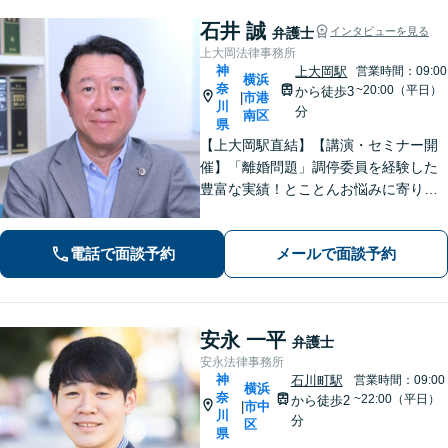
石井 誠
弁護士
インタビューを見る
上大岡法律事務所
神
上大岡駅
営業時間：09:00
横浜
奈
~20:00（平日）
から徒歩3
市港
|
川
分
南区
県
【上大岡駅直結】【講演・セミナー開
催】「離婚問題」調停委員を経験した
豊富な実績！とことんお悩みに寄り添
います！「交通事故」医学的知見・保
険制度の知識を活かしたトータルサポ
電話で面談予約
メールで面談予約
ートを実現【完全個室対応／子連れ相
談可】
安永 一平
弁護士
安永法律事務所
神
石川町駅
営業時間：09:00
横浜
奈
~22:00（平日）
から徒歩2
市中
|
川
分
区
県