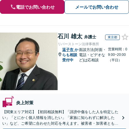
電話でお問い合わせ
メールでお問い合わせ
石川 雄太
弁護士
東京都
リバーストーン法律事務所
営業時間：0
逗子市
か
面談方法(対面・
らも相談
電話・ビデオな
9:00~20:00
受付中
ど)は応相談
（平日）
炎上対策
【関東エリア対応】【初回相談無料】「誹謗中傷をした人を特定した
い」「とにかく個人情報を消したい」「家族に知られずに解決した
い」など、ご希望に合わせた対応を考えます。被害者・加害者ともに