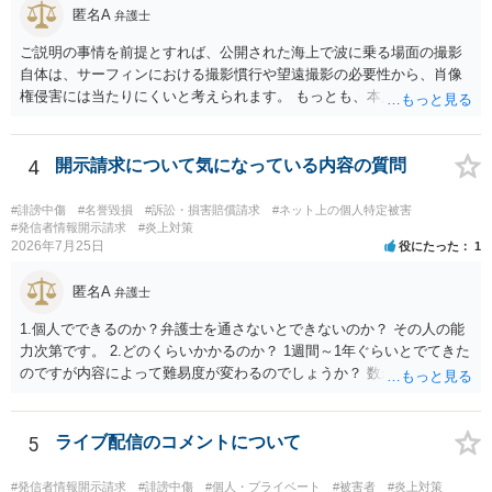
とは限りません。医学上の事実を理解したうえで、ご自身の表現と構
匿名A
弁護士
成でまとめる必要があります。 安全にSNSで公開するには、教科書の
図をトレース・模写した部分は掲載せず、人体の構造という事実を基
ご説明の事情を前提とすれば、公開された海上で波に乗る場面の撮影
に、自分で構図や表現を工夫して作図する方法が考えられます。ま
自体は、サーフィンにおける撮影慣行や望遠撮影の必要性から、肖像
た、改変・SNS掲載が認められたオープンライセンス素材を、利用条
権侵害には当たりにくいと考えられます。 もっとも、本人の同意前に
件に従って使う方法もあります。トレースした図を残したい場合は、
識別可能なプレビューを誰でも閲覧できる状態で公開する点は別問題
自分だけの学習用にとどめるのが安全です。
です。低解像度化や透かしだけでは十分とは限らず、事前同意を取得
する、第三者が識別できない程度に加工する、又は本人のアカウント
4
開示請求について気になっている内容の質問
内だけで表示する方法を検討すべきです。 なりすまし購入・転売が行
われた場合、御社の責任が当然に生じるわけではありません。しか
#誹謗中傷
#名誉毀損
#訴訟・損害賠償請求
#ネット上の個人特定被害
し、自己申告だけで購入でき、自社が照合不一致を検出しても販売を
#発信者情報開示請求
#炎上対策
2026年7月25日
役にたった
1
止めていない現行の運用では、予測可能な不正への対策を怠ったとし
て、撮影された本人に対する損害賠償責任が認められる可能性があり
匿名A
ます。 検討中の対策は、いずれも過剰ではなく、必要な方向性です。
弁護士
ただし、それだけで十分とはいえません。ゲスト購入の廃止は購入者
1.個人でできるのか？弁護士を通さないとできないのか？ その人の能
の追跡には役立ちますが、その人が被写体本人であることまでは確認
力次第です。 2.どのくらいかかるのか？ 1週間～1年ぐらいとでてきた
できません。照合不一致時の販売保留・手動レビューは特に重要で
のですが内容によって難易度が変わるのでしょうか？ 数か月の印象が
す。セッションの遡及作成は、検知するだけでなく、原則として販売
ありますね。むしろ急いで処理する類のものかとは思います。 3.誹謗
保留又は追加確認の対象とすべきです。フォレンジック透かしは転売
中傷していないアカウントを開示請求してしまった場合はどうなるの
者の特定や抑止には有効ですが、不正購入や同意前の公開自体を防ぐ
か？ 開示が通らないことはありうるでしょう。
5
ライブ配信のコメントについて
ものではありません。 したがって、これらに加えて、被写体との照合
方法、無認証プレビューの廃止、申出時の即時非公開化、未購入映像
#発信者情報開示請求
#誹謗中傷
#個人・プライベート
#被害者
#炎上対策
の保存期間などを整備する必要があります。実際の画面、照合ロジッ