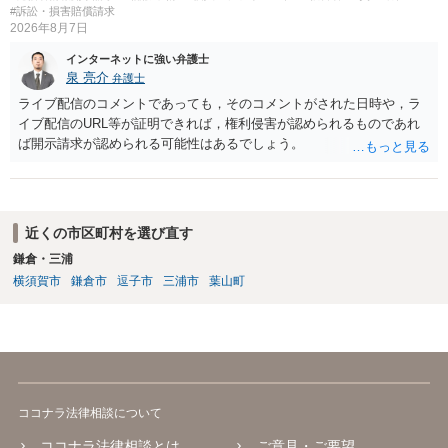
#訴訟・損害賠償請求
ク、利用規約、フィルマーとの契約を弁護士に提示し、サービス全体
2026年8月7日
のリーガルチェックを受けるのがよいでしょう。
インターネットに強い弁護士
泉 亮介
弁護士
ライブ配信のコメントであっても，そのコメントがされた日時や，ラ
イブ配信のURL等が証明できれば，権利侵害が認められるものであれ
ば開示請求が認められる可能性はあるでしょう。
近くの市区町村を選び直す
鎌倉・三浦
横須賀市
鎌倉市
逗子市
三浦市
葉山町
ココナラ法律相談について
ココナラ法律相談とは
ご意見・ご要望