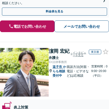
相談ください。
料金表を見る
電話でお問い合わせ
メールでお問い合わせ
濵岡 宏紀
東京都
インタビュ
ーを見る
弁護士
En法律事務所
営業時間：0
逗子市
か
面談方法(対面・
らも相談
電話・ビデオな
9:00~20:00
受付中
ど)は応相談
（平日）
炎上対策