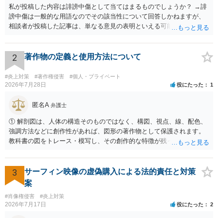
私が投稿した内容は誹謗中傷として当てはまるものでしょうか？ →誹
謗中傷は一般的な用語なのでその該当性について回答しかねますが、
相談者が投稿した記事は、単なる意見の表明といえる可能性が高く、
権利侵害が認められる可能性は低いと存じます。 もし当てはまるとし
て、開示請求が認められたり、民事裁判や刑事裁判に発展しうるもの
でしょうか？ →権利侵害や、名誉毀損・侮辱に該当する可能性が低い
2
著作物の定義と使用方法について
ため、民事裁判や刑事裁判に発展することはあまり考えられないよう
に思われます。
#炎上対策
#著作権侵害
#個人・プライベート
2026年7月28日
役にたった
1
匿名A
弁護士
① 解剖図は、人体の構造そのものではなく、構図、視点、線、配色、
強調方法などに創作性があれば、図形の著作物として保護されます。
教科書の図をトレース・模写し、その創作的な特徴が残っていれば、
完全一致でなくても複製・翻案に当たる可能性があります。非営利で
も、SNSへの公開は私的使用には当たりません。 ② 出典を記載するだ
けでは、適法な引用にはなりません。自分の説明や批評が主で、図が
3
サーフィン映像の虚偽購入による法的責任と対策
その説明に必要な従たる資料であること、引用部分が明確に区別さ
案
れ、必要な範囲に限られていることなどが必要です。勉強ノートの教
#肖像権侵害
#炎上対策
材として図そのものを中心的に掲載する場合、引用と認められにくい
2026年7月17日
役にたった
2
でしょう。 文章についても、単に所々表現を変えただけで適法になる