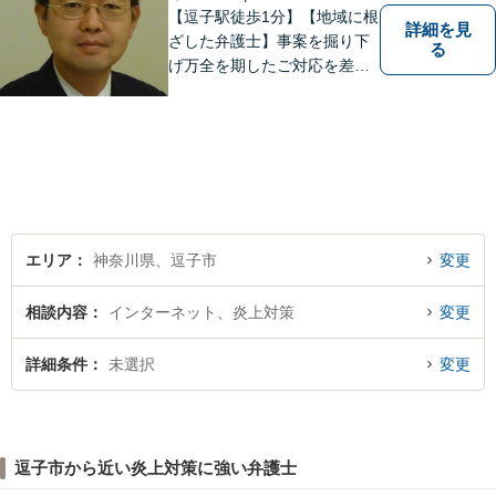
【逗子駅徒歩1分】【地域に根
詳細を見
ざした弁護士】事案を掘り下
る
げ万全を期したご対応を差し
上げることがモットーです。
相続問題／離婚問題／不動産
問題／労働問題／交通事故な
ど、幅広く対応可能。【明確
な料金体系】１件１件ていね
いに対応させて頂きます。ご
連絡ください。
エリア
神奈川県、逗子市
変更
相談内容
インターネット、炎上対策
変更
詳細条件
未選択
変更
逗子市から近い炎上対策に強い弁護士