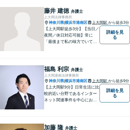
にご相談ください。
藤井 建徳
弁護士
上大岡法律事務所
神奈川県
横浜市港南区
上大岡駅
から徒歩3分
|
【上大岡駅徒歩3分】【当日／
詳細を見
夜間／休日対応可能】常に
る
「最後まで私の味方でいてく
れる」と思っていただけるよ
うな弁護士でいられるように
心がけています。地域密着型
の法律事務所として皆様のお
福島 利宗
弁護士
力になれればと考えておりま
上大岡港南法律事務所
す。
神奈川県
横浜市港南区
上大岡駅
から徒歩9分
|
【上大岡駅9分】日常生活に比
詳細を見
較的近い分野であるインター
る
ネット関連事件を中心にお取
り扱いしております。【掲載
情報の削除交渉】手数料３万
円から承ります。まずはメー
ルにて掲載情報のURL等をお
加藤 隆
弁護士