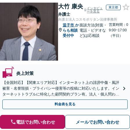
大竹 康央
東京都
インタビュ
ーを見る
弁護士
弁護士法人コスモポリタン法律事務所
営業時間：0
逗子市
か
面談方法(対面・
らも相談
電話・ビデオな
9:00~17:00
受付中
ど)は応相談
（平日）
炎上対策
【全国対応】【関東エリア対応】インターネット上の誹謗中傷・風評
被害・名誉毀損・プライバシー侵害等の投稿に対応いたします。イン
ターネットトラブルに特化した顧問契約プラン有。法人・個人問わず
お気軽にご相談下さい。【オンライン相談可】
料金表を見る
電話でお問い合わせ
メールでお問い合わせ