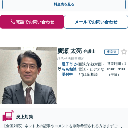
対応可。企業のネットトラブルもお任せ【土日祝対応可】
料金表を見る
電話でお問い合わせ
メールでお問い合わせ
廣瀬 太亮
弁護士
東京都
ひろせ法律事務所
営業時間：1
逗子市
か
面談方法(対面・
らも相談
電話・ビデオな
0:30~19:00
受付中
ど)は応相談
（平日）
炎上対策
【全国対応】ネット上の記事やコメントを削除希望される方はまずご