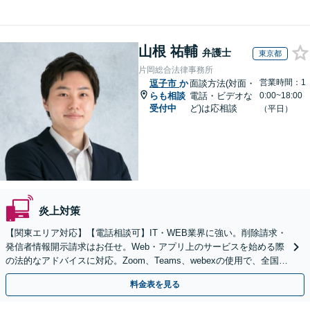
山根 祐輔
弁護士
東京都
片岡総合法律事務所
営業時間：1
逗子市
か
面談方法(対面・
らも相談
電話・ビデオな
0:00~18:00
受付中
ど)は応相談
（平日）
炎上対策
【関東エリア対応】【電話相談可】IT・WEB業界に強い。削除請求・
発信者情報開示請求はお任せ。Web・アプリ上のサービスを始める際
の法的なアドバイスに対応。Zoom、Teams、webexの使用で、全国か
らのご相談にも対応【平日夜間面談可】
料金表を見る