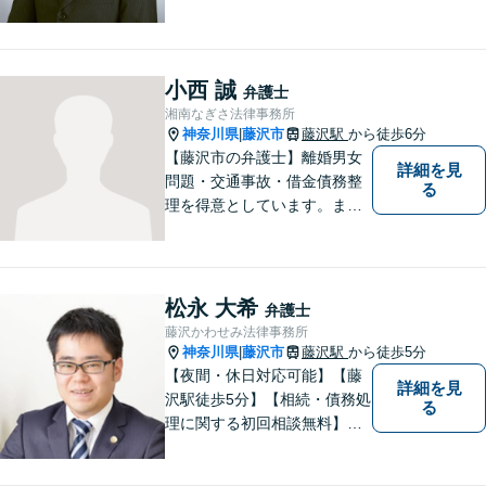
富な弁護経験と信頼を持つ弁
護士。他士業連携で高度な問
題にも対応可能◎【法テラス
可】【女性弁護士在籍】
小西 誠
弁護士
湘南なぎさ法律事務所
神奈川県
藤沢市
藤沢駅
から徒歩6分
|
【藤沢市の弁護士】離婚男女
詳細を見
問題・交通事故・借金債務整
る
理を得意としています。ま
た、事業所勤務経験があり、
労働者の立場からのアドバイ
スができます。ぜひ一度ご相
談ください。
松永 大希
弁護士
藤沢かわせみ法律事務所
神奈川県
藤沢市
藤沢駅
から徒歩5分
|
【夜間・休日対応可能】【藤
詳細を見
沢駅徒歩5分】【相続・債務処
る
理に関する初回相談無料】お
客様一人一人に最適な解決方
法を一緒に考えます。お気軽