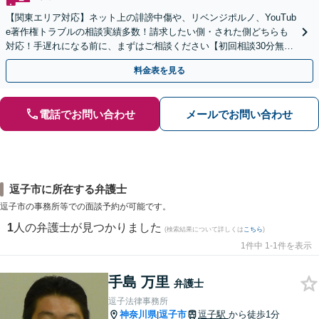
【関東エリア対応】ネット上の誹謗中傷や、リベンジポルノ、YouTub
e著作権トラブルの相談実績多数！請求したい側・された側どちらも
対応！手遅れになる前に、まずはご相談ください【初回相談30分無
料】【オンライン対応可】【夜間休日相談可】
料金表を見る
電話でお問い合わせ
メールでお問い合わせ
逗子市に所在する弁護士
逗子市の事務所等での面談予約が可能です。
1
人の弁護士が見つかりました
(検索結果について詳しくは
こちら
)
1件中 1-1件を表示
手島 万里
弁護士
逗子法律事務所
神奈川県
逗子市
逗子駅
から徒歩1分
|