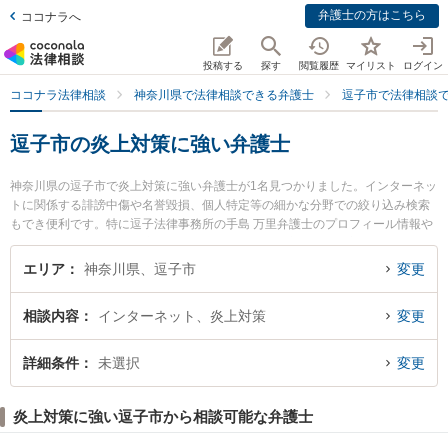
弁護士の方はこちら
ココナラへ
投稿する
探す
閲覧履歴
マイリスト
ログイン
ココナラ法律相談
神奈川県で法律相談できる弁護士
逗子市で法律相談
逗子市の炎上対策に強い弁護士
神奈川県の逗子市で炎上対策に強い弁護士が1名見つかりました。インターネッ
トに関係する誹謗中傷や名誉毀損、個人特定等の細かな分野での絞り込み検索
もでき便利です。特に逗子法律事務所の手島 万里弁護士のプロフィール情報や
弁護士費用、強みなどが注目されています。『逗子市で土日や夜間に発生した
炎上対策のトラブルを今すぐに弁護士に相談したい』『炎上対策のトラブル解
エリア
神奈川県、逗子市
変更
決の実績豊富な近くの弁護士を検索したい』『初回相談無料で炎上対策を法律
相談できる逗子市内の弁護士に相談予約したい』などでお困りの相談者さんに
相談内容
インターネット、炎上対策
変更
おすすめです。
詳細条件
未選択
変更
炎上対策に強い逗子市から相談可能な弁護士