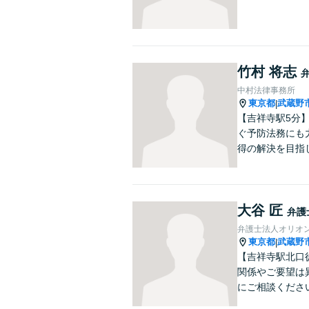
竹村 将志
中村法律事務所
東京都
武蔵野
|
【吉祥寺駅5分
ぐ予防法務にも
得の解決を目指
大谷 匠
弁護
弁護士法人オリオン
東京都
武蔵野
|
【吉祥寺駅北口
関係やご要望は
にご相談くださ