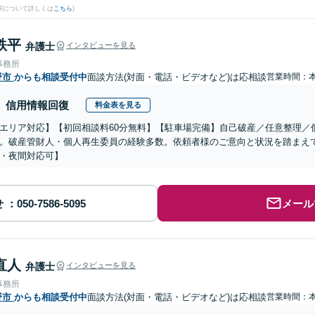
果について詳しくは
こちら
)
鉄平
弁護士
インタビューを見る
事務所
野市
からも相談受付中
面談方法(対面・電話・ビデオなど)は応相談
営業時間：
信用情報回復
料金表を見る
エリア対応】【初回相談料60分無料】【駐車場完備】自己破産／任意整理／
。破産管財人・個人再生委員の経験多数。依頼者様のご意向と状況を踏まえ
・夜間対応可】
せ
メール
直人
弁護士
インタビューを見る
事務所
野市
からも相談受付中
面談方法(対面・電話・ビデオなど)は応相談
営業時間：