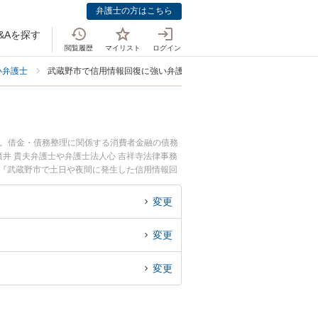
弁護士の方はこちら
&Aを探す
閲覧履歴
マイリスト
ログイン
い弁護士
武蔵野市で信用情報回復に強い弁護士
中。借金・債務整理に関係する消費者金融の債務
井 貴夫弁護士や弁護士法人心 吉祥寺法律事務
。『武蔵野市で土日や夜間に発生した信用情報回
談無料で信用情報回復を法律相談できる武蔵野市
変更
変更
変更