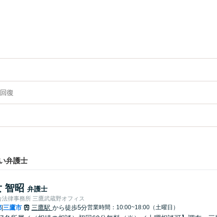
回復
い弁護士
 智昭
弁護士
合法律事務所 三鷹武蔵野オフィス
都
三鷹市
三鷹駅
から徒歩5分
営業時間：10:00~18:00（土曜日）
|