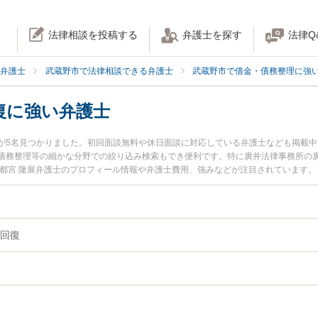
法律相談を投稿する
弁護士を探す
法律Q
弁護士
武蔵野市で法律相談できる弁護士
武蔵野市で借金・債務整理に強
復に強い弁護士
が5名見つかりました。初回面談無料や休日面談に対応している弁護士なども掲載
債務整理等の細かな分野での絞り込み検索もでき便利です。特に廣井法律事務所の廣
宇都宮 隆展弁護士のプロフィール情報や弁護士費用、強みなどが注目されています
『信用情報回復のトラブル解決の実績豊富な近くの弁護士を検索したい』『初回相
相談者さんにおすすめです。
回復