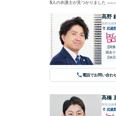
5
人の弁護士が見つかりました
(検索結
髙野 
髙野法律
武蔵
【関東
績あり
【休日
電話でお問い合わ
髙橋 
阿見法律
武蔵