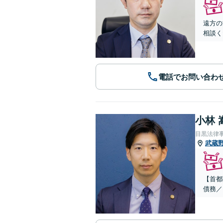
遠方の
相談く
電話でお問い合わ
小林 
目黒法律
武蔵
【首都
債務／