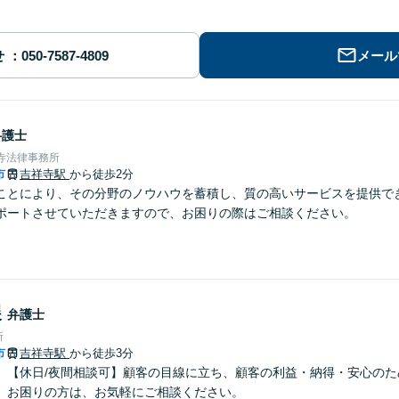
せ
メール
弁護士
寺法律事務所
市
吉祥寺駅
から徒歩2分
ことにより、その分野のノウハウを蓄積し、質の高いサービスを提供で
ポートさせていただきますので、お困りの際はご相談ください。
展
弁護士
所
市
吉祥寺駅
から徒歩3分
】【休日/夜間相談可】顧客の目線に立ち、顧客の利益・納得・安心のた
。お困りの方は、お気軽にご相談ください。