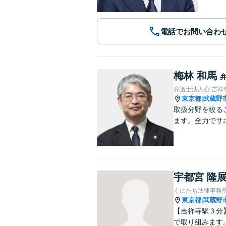
電話でお問い合わ
梅林 和馬
弁護士法人心 吉祥
東京都
武蔵野
|
取扱分野を絞る
ます。全力でサ
宇都宮 隆
くにたち法律事務
東京都
武蔵野
|
【吉祥寺駅３分
で取り組みます