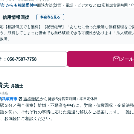
野市
からも相談受付中
面談方法(対面・電話・ビデオなど)は応相談
営業時間：09
信用情報回復
料金表を見る
応【相談何度でも無料】【秘密厳守】「あなたに合った最適な債務整理をご
う」浪費してしまった借金でも自己破産できる可能性があります「法人破産
救済」
せ
メール
貴夫
弁護士
事務所
都
武蔵野市
吉祥寺駅
から徒歩3分
営業時間：本日定休日
|
駅３分／完全個室】離婚・不動産を中心に、労働・債権回収・企業法務
話を伺い、それぞれの事情に応じた最適な解決をご提案します。「誰に
、お気軽にご相談ください。