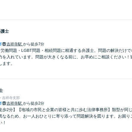
弁護士
市
吉祥寺駅
から徒歩7分
】労働問題・LGBT問題・相続問題に精通する弁護士。問題の解決だけ
力を入れています。問題が大きくなる前に、お早めにご相談ください！
します。
士
 吉祥寺支部
市
吉祥寺駅
から徒歩2分
徒歩2分】【地域の市民と企業の皆様と共に歩む法律事務所】類型が同
異なるため、お一人おひとりに寄り添って問題解決を図ります。お困り
い！