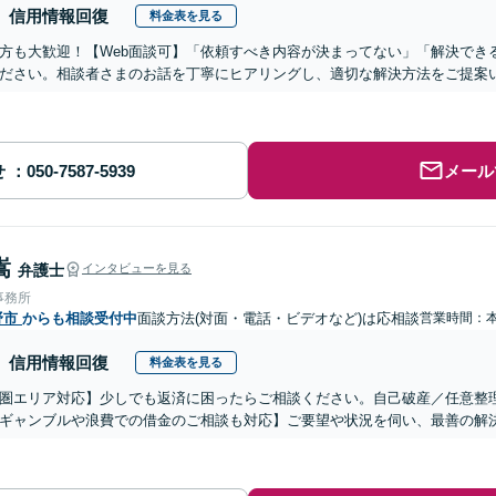
信用情報回復
料金表を見る
方も大歓迎！【Web面談可】「依頼すべき内容が決まってない」「解決でき
ださい。相談者さまのお話を丁寧にヒアリングし、適切な解決方法をご提案
せ
メール
嵩
弁護士
インタビューを見る
事務所
野市
からも相談受付中
面談方法(対面・電話・ビデオなど)は応相談
営業時間：
信用情報回復
料金表を見る
圏エリア対応】少しでも返済に困ったらご相談ください。自己破産／任意整
ギャンブルや浪費での借金のご相談も対応】ご要望や状況を伺い、最善の解