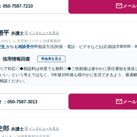
メール
翔平
弁護士
インタビューを見る
人やがしら 支所柏リバティ法律事務所
野市
からも相談受付中
面談方法(対面・電話・ビデオなど)は応相談
営業時間：
信用情報回復
料金表を見る
リア対応◇◆相談料は何度でも無料◇◆ご依頼後は速やかに受任通知を発送
いい」という考えではなく、5年後10年後も穏やかに生活できるよう、最適
相談ください。
せ
メール
史郎
弁護士
インタビューを見る
人オリオン 法律事務所渋谷支部