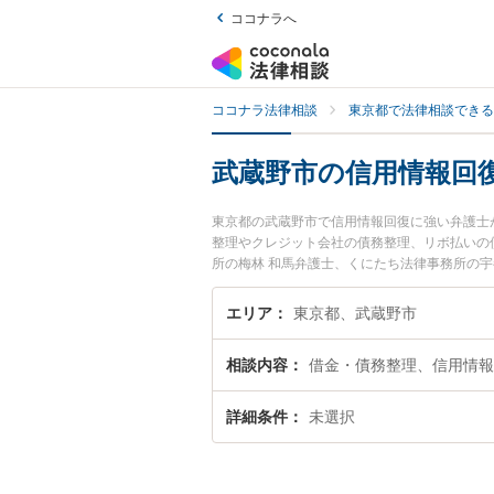
ココナラへ
ココナラ法律相談
東京都で法律相談できる
武蔵野市の信用情報回
東京都の武蔵野市で信用情報回復に強い弁護士
整理やクレジット会社の債務整理、リボ払いの
所の梅林 和馬弁護士、くにたち法律事務所の
復のトラブルを今すぐに弁護士に相談したい』
内の弁護士に相談予約したい』などでお困りの
エリア
東京都、武蔵野市
相談内容
借金・債務整理、信用情報
詳細条件
未選択