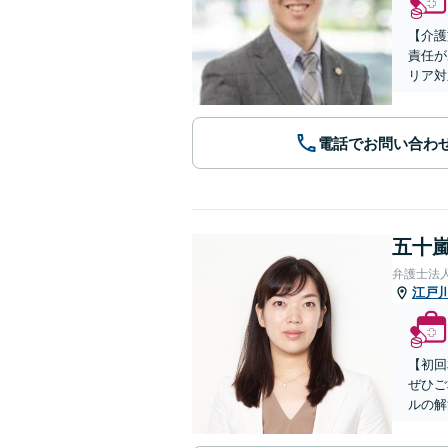
【介護
責任が
リア対
電話でお問い合わ
五十嵐
弁護士法
江戸
【初回
ぜひご
ルの解