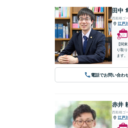
田中 
西船橋ゴ
江戸
【関東
り取り
ます。
電話でお問い合わ
赤井 
西船橋ゴ
江戸