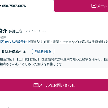
メール
啓介
弁護士
インタビューを見る
事務所
川区
からも相談受付中
面談方法(対面・電話・ビデオなど)は応相談
営業時間：10
B型肝炎給付金
料金表を見る
相談対応】【土日祝日対応】 医療機関の法律顧問で培った経験を活かし、困
頼者さまの心に寄り添った解決を目指します。
メールでお問い合わせ