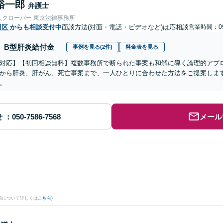
裕一郎
弁護士
人クローバー 東京法律事務所
川区
からも相談受付中
面談方法(対面・電話・ビデオなど)は応相談
営業時間：09
B型肝炎給付金
事例を見る(2件)
料金表を見る
対応】【初回相談無料】複数事務所で断られた事案も和解に導く論理的アプ
から肝炎、肝がん、死亡事案まで、一人ひとりに合わせた方法をご提案しま
。
せ
メール
果について詳しくは
こちら
)