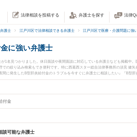
法律相談を投稿する
弁護士を探す
法律Q
弁護士
江戸川区で法律相談できる弁護士
江戸川区で医療・介護問題に強
付金に強い弁護士
士が1名見つかりました。休日面談や夜間面談に対応している弁護士なども掲載中。
野での絞り込み検索もでき便利です。特に西葛西スター総合法律事務所の須見 健矢
夜間に発生したB型肝炎給付金のトラブルを今すぐに弁護士に相談したい』『B型肝
給付金を法律相談できる江戸川区内の弁護士に相談予約したい』などでお困りの相
給付金
相談可能な弁護士