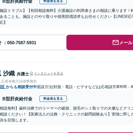
B型肝炎給付金
料金表を見る
施設トラブル】【初回相談無料】介護施設の利用者さまの相談に乗ります！
あることも。施設とのやり取りや損害賠償請求もお任せください【LINE対
応】
せ
メール
 沙織
弁護士
インタビューを見る
人広尾有栖川法律事務所
川区
からも相談受付中
面談方法(対面・電話・ビデオなど)は応相談
営業時間：
B型肝炎給付金
料金表を見る
相談無料】歯科治療でのリーマーの破損、脱毛やシミ取りでの火傷などクリ
相談ください！【医療法人の法務・クリニックの顧問経験あり】実情に即し
決を目指します。