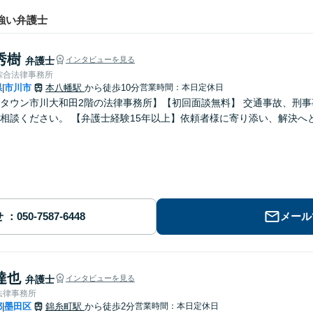
強い弁護士
秀樹
弁護士
インタビューを見る
綜合法律事務所
県
市川市
本八幡駅
から徒歩10分
営業時間：本日定休日
|
タウン市川大和田2階の法律事務所】【初回面談無料】 交通事故、刑
相談ください。 【弁護士経験15年以上】依頼者様に寄り添い、解決へ
せ
メール
達也
弁護士
インタビューを見る
法律事務所
都
墨田区
錦糸町駅
から徒歩2分
営業時間：本日定休日
|