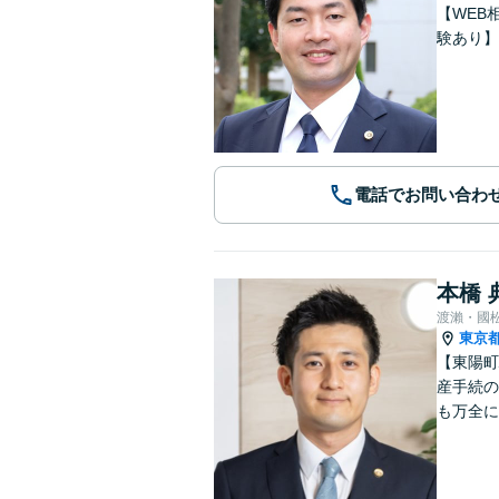
【WEB
験あり】
電話でお問い合わ
本橋 
渡瀨・國
東京
【東陽町
産手続の
も万全に