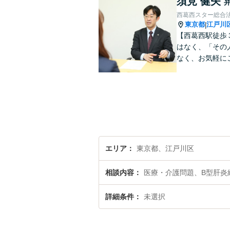
須見 健矢
西葛西スター総合
東京都
江戸川
|
【西葛西駅徒歩
はなく、「その
なく、お気軽に
エリア
東京都、江戸川区
相談内容
医療・介護問題、B型肝炎
詳細条件
未選択