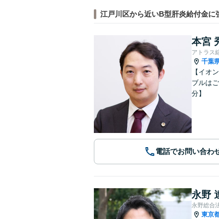
江戸川区から近いB型肝炎給付金に
本宮 
アトラス
千葉
【イオン
ブルはご
分】
電話でお問い合わ
永野 
永野総合
東京