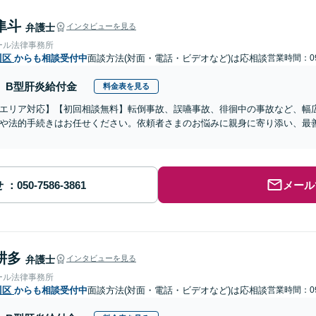
隼斗
弁護士
インタビューを見る
ール法律事務所
川区
からも相談受付中
面談方法(対面・電話・ビデオなど)は応相談
営業時間：09
B型肝炎給付金
料金表を見る
エリア対応】【初回相談無料】転倒事故、誤嚥事故、徘徊中の事故など、幅
や法的手続きはお任せください。依頼者さまのお悩みに親身に寄り添い、最
せ
メール
耕多
弁護士
インタビューを見る
ール法律事務所
川区
からも相談受付中
面談方法(対面・電話・ビデオなど)は応相談
営業時間：09