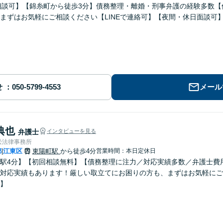
相談可】【錦糸町から徒歩3分】債務整理・離婚・刑事弁護の経験多数
まずはお気軽にご相談ください【LINEで連絡可】【夜間・休日面談可
せ
メール
典也
弁護士
インタビューを見る
松法律事務所
都
江東区
東陽町駅
から徒歩4分
営業時間：本日定休日
|
駅4分】【初回相談無料】【債務整理に注力／対応実績多数／弁護士費
対応実績もあります！厳しい取立てにお困りの方も、まずはお気軽にご
】