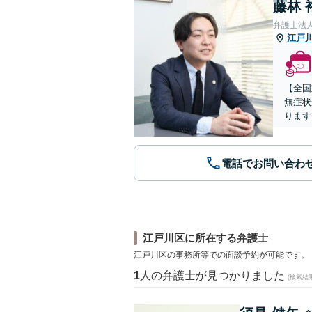
藤林 
弁護士法
江戸
【全国
無症状
ります
電話でお問い合わ
江戸川区に所在する弁護士
江戸川区の事務所等での面談予約が可能です。
1
人の弁護士が見つかりました
(検索結