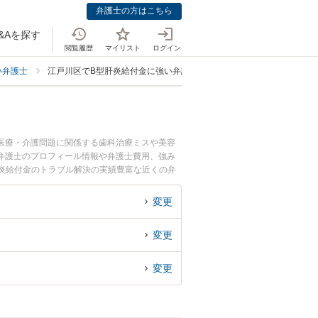
弁護士の方はこちら
&Aを探す
閲覧履歴
マイリスト
ログイン
い弁護士
江戸川区でB型肝炎給付金に強い弁護士
医療・介護問題に関係する歯科治療ミスや美容
弁護士のプロフィール情報や弁護士費用、強み
炎給付金のトラブル解決の実績豊富な近くの弁
談者さんにおすすめです。
変更
変更
変更