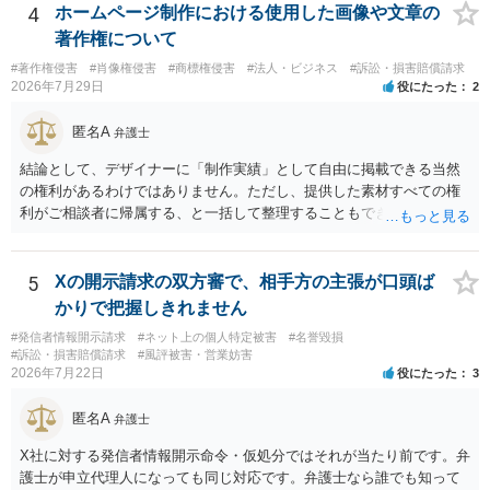
訟提起を選択すれば訴訟の中で解決がなされる流れが通常です。
4
ホームページ制作における使用した画像や文章の
著作権について
#著作権侵害
#肖像権侵害
#商標権侵害
#法人・ビジネス
#訴訟・損害賠償請求
2026年7月29日
役にたった
2
匿名A
弁護士
結論として、デザイナーに「制作実績」として自由に掲載できる当然
の権利があるわけではありません。ただし、提供した素材すべての権
利がご相談者に帰属する、と一括して整理することもできません。 ご
自身が撮影・執筆した写真や文章は、創作性があれば原則としてご自
身が著作権者です。 他方、ブランド名、文字主体のロゴ、商品情報、
短いキャッチコピー、販売コンセプトなどは、通常、著作物には当た
5
Xの開示請求の双方審で、相手方の主張が口頭ば
りません。ただし、ロゴに独自の図形やイラスト等が含まれる場合に
かりで把握しきれません
は、その表現部分が著作物となる可能性があります。 また、人物写真
#発信者情報開示請求
#ネット上の個人特定被害
#名誉毀損
の著作権は撮影者に、肖像に関する権利は被写体本人に帰属します
#訴訟・損害賠償請求
#風評被害・営業妨害
（著作権法2条・17条）。 ウェブサイト全体に当然に著作権が生じる
2026年7月22日
役にたった
3
わけではありません。デザイナーが独自に制作したイラストやバナー
等は別として、一般的なレイアウトや配色、依頼者から提供された素
匿名A
弁護士
材を希望に沿って配置した部分には、通常、著作物性は認められにく
いと考えられます。仮に具体的な画面構成の一部に創作性が認められ
X社に対する発信者情報開示命令・仮処分ではそれが当たり前です。弁
ても、その権利は当該部分に限られ、ご相談者の写真や文章等を制作
護士が申立代理人になっても同じ対応です。弁護士なら誰でも知って