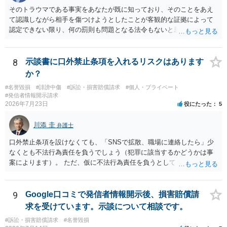
そのトラウマである事実をあなたが既に知っており、そのことをあえ
て認識しながら相手を傷つけようとしたことが客観的な証拠によって
認定できない限り、何の罰則も問題となる法令もないと思われます。
8
示談書に口外禁止条項を入れるリスクはあります
か？
#名誉毀損
#誹謗中傷
#訴訟・損害賠償請求
#個人・プライベート
#発信者情報開示請求
2026年7月23日
役にたった
5
川添 圭
弁護士
口外禁止条項を設けなくても、「SNSで拡散、職場に連絡したら」少
なくとも不法行為責任を負うでしょう（犯罪に該当するかどうかは事
案によります）。 ただ、仮に不法行為責任を負うとしても、違約金を
決めておかなければ慰謝料程度しか認められないケースが出てきます
（日本の裁判所が認定する慰謝料は、到底被害感情を満足させられる
ような金額ではありません）。そのため、口外禁止条項とともに口外
9
Google口コミで発信者情報開示後、損害賠償請
した場合の違約金（100～200万円程度）を定めることには、大きな意
求を受けています。示談について相談です。
味と抑止力があります。 逆に、口外禁止条項を設けると、正当な理由
#訴訟・損害賠償請求
#名誉毀損
がある場合を除いて第三者へ情報開示ができなくなります。そのた