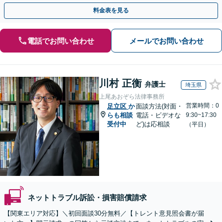
とに、スピード対応【初回相談原則30分まで無料】
料金表を見る
電話でお問い合わせ
メールでお問い合わせ
川村 正衡
弁護士
埼玉県
上尾あおぞら法律事務所
営業時間：0
足立区
か
面談方法(対面・
らも相談
電話・ビデオな
9:30~17:30
受付中
ど)は応相談
（平日）
ネットトラブル訴訟・損害賠償請求
【関東エリア対応】＼初回面談30分無料／【トレント意見照会書が届