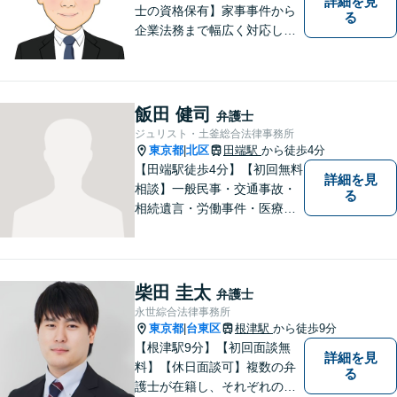
詳細を見
士の資格保有】家事事件から
る
企業法務まで幅広く対応して
います。弁護士資格の他に公
認会計士の資格も取得してい
るため、財務・法務の両側面
からサポート可能です。まず
飯田 健司
弁護士
は話を聞いてみたいという方
ジュリスト・土釜総合法律事務所
も、お気軽にご相談くださ
東京都
北区
田端駅
から徒歩4分
|
い。
【田端駅徒歩4分】【初回無料
詳細を見
相談】一般民事・交通事故・
る
相続遺言・労働事件・医療問
題など、幅広い問題に対して
法的ソリューションをご提供
いたします。複数弁護士が在
籍し、複雑な問題にも対応可
柴田 圭太
弁護士
能です。お困りごとがありま
永世綜合法律事務所
したら、まずはご相談を。
東京都
台東区
根津駅
から徒歩9分
|
【根津駅9分】【初回面談無
詳細を見
料】【休日面談可】複数の弁
る
護士が在籍し、それぞれの知