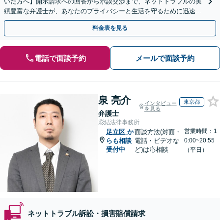
いた方へ】開示請求への回答から示談交渉まで、ネットトラブルの実
績豊富な弁護士が、あなたのプライバシーと生活を守るために迅速に
対応します【セミナー実績多数】【休日・夜間相談OK】
料金表を見る
電話で面談予約
メールで面談予約
泉 亮介
東京都
インタビュー
を見る
弁護士
彩結法律事務所
営業時間：1
足立区
か
面談方法(対面・
らも相談
電話・ビデオな
0:00~20:55
受付中
ど)は応相談
（平日）
ネットトラブル訴訟・損害賠償請求