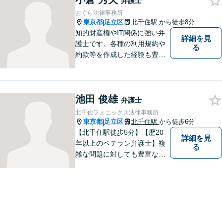
弁護士
おぐら法律事務所
東京都
足立区
北千住駅
から徒歩8分
|
知的財産権やIT関係に強い弁
詳細を見
護士です。各種の利用規約や
る
約款等を作成した経験も豊富
です。契約書のチェック等で
あれば、日本文のみならず英
文のものも対処できます。ネ
池田 俊雄
ット上での誹謗中傷対策も得
弁護士
意です。
北千住フェニックス法律事務所
東京都
足立区
北千住駅
から徒歩6分
|
【北千住駅徒歩5分】【歴20
詳細を見
年以上のベテラン弁護士】複
る
雑な問題に対しても豊富な経
験から実現性の高い提案が可
能です。都心で弁護士をお探
しであればお気軽にご相談く
ださい。依頼者様の声を大切
にし、適切に対処して参りま
す。