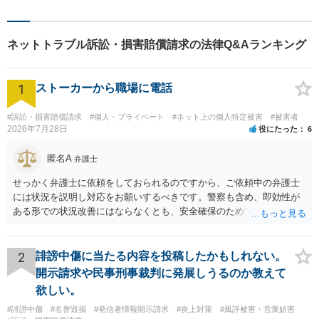
ことを心掛けており、多数の
方より、元気になった・安心
したという声をいただいてお
ネットトラブル訴訟・損害賠償請求の法律Q&Aランキング
ります。
1
ストーカーから職場に電話
#訴訟・損害賠償請求
#個人・プライベート
#ネット上の個人特定被害
#被害者
2026年7月28日
役にたった
6
匿名A
弁護士
せっかく弁護士に依頼をしておられるのですから、ご依頼中の弁護士
には状況を説明し対応をお願いするべきです。警察も含め、即効性が
ある形での状況改善にはならなくとも、安全確保のためできることは
ある筈です。
2
誹謗中傷に当たる内容を投稿したかもしれない。
開示請求や民事刑事裁判に発展しうるのか教えて
欲しい。
#誹謗中傷
#名誉毀損
#発信者情報開示請求
#炎上対策
#風評被害・営業妨害