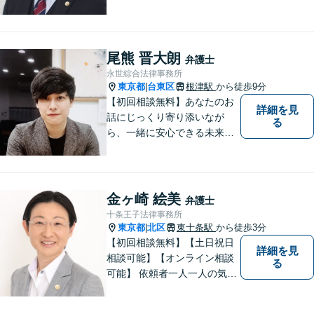
見と経験を活かして、多様な
課題に取り組んでいます。 士
業や政治関係者との連携によ
り、柔軟かつ現実的な対応を
尾熊 晋大朗
弁護士
可能にしています。
永世綜合法律事務所
東京都
台東区
根津駅
から徒歩9分
|
【初回相談無料】あなたのお
詳細を見
話にじっくり寄り添いなが
る
ら、一緒に安心できる未来を
目指します。どんなに小さな
お悩みでも気軽にご相談いた
だける「安心して頼れる弁護
士」を目指しています。休日
金ヶ崎 絵美
弁護士
や夜間相談も柔軟に対応【根
十条王子法律事務所
津駅9分】
東京都
北区
東十条駅
から徒歩3分
|
【初回相談無料】【土日祝日
詳細を見
相談可能】【オンライン相談
る
可能】 依頼者一人一人の気持
ちを大切にし、最善の解決策
を見出す身近な弁護士である