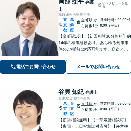
岡部 頌平
弁護
インタビューを見
る
士
葛飾総合法律事務所
東
葛
金町駅
か
営業時間：09:00~1
京
飾
|
8:00（平日）
ら徒歩1分
都
区
【金町駅1分】【初回相談30分無料】約
14年の検事経験あり。あらゆる刑事事
件のご相談に対応可能です。窃盗／詐
欺／性犯罪など、ご家族の逮捕や在宅
事件は早急にご相談ください。【相続
電話でお問い合わせ
メールでお問い合わせ
事件もお任せください】遺産分割協
議・調停／遺留分／遺言書作成など幅
広く対応
谷貝 知紀
弁護士
台東総合法律事務所
東
台
入谷駅
か
営業時間：09:00~2
京
東
|
0:00（平日）
ら徒歩3分
都
区
【初回相談無料】【一部電話相談可】
【夜間・土日祝相談対応可】【任意整