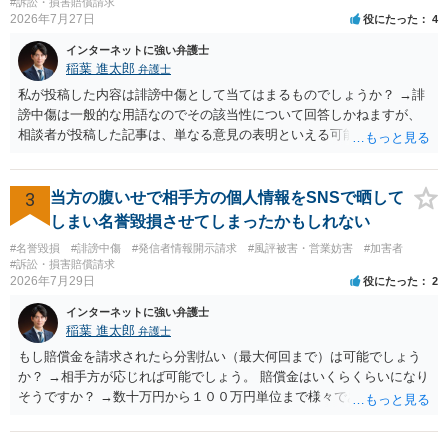
#訴訟・損害賠償請求
2026年7月27日
役にたった
4
インターネットに強い弁護士
稲葉 進太郎
弁護士
私が投稿した内容は誹謗中傷として当てはまるものでしょうか？ →誹
謗中傷は一般的な用語なのでその該当性について回答しかねますが、
相談者が投稿した記事は、単なる意見の表明といえる可能性が高く、
権利侵害が認められる可能性は低いと存じます。 もし当てはまるとし
て、開示請求が認められたり、民事裁判や刑事裁判に発展しうるもの
でしょうか？ →権利侵害や、名誉毀損・侮辱に該当する可能性が低い
3
当方の腹いせで相手方の個人情報をSNSで晒して
ため、民事裁判や刑事裁判に発展することはあまり考えられないよう
しまい名誉毀損させてしまったかもしれない
に思われます。
#名誉毀損
#誹謗中傷
#発信者情報開示請求
#風評被害・営業妨害
#加害者
#訴訟・損害賠償請求
2026年7月29日
役にたった
2
インターネットに強い弁護士
稲葉 進太郎
弁護士
もし賠償金を請求されたら分割払い（最大何回まで）は可能でしょう
か？ →相手方が応じれば可能でしょう。 賠償金はいくらくらいになり
そうですか？ →数十万円から１００万円単位まで様々であり、不明で
す。相手方から相談者様に対し請求がなされた場合、減額や分割の交
渉が行われ、双方合意に至れば支払が開始され、決裂して相手方が訴