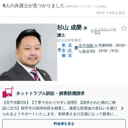
6
人の弁護士が見つかりました
(検索結果について詳しくは
こちら
)
6件中 1-6件を表示
杉山 成榮
弁
インタビューを
見る
護士
杉山法律事務所
東
足
北千住駅
か
営業時間：09:00~
京
立
|
18:00（平日）
ら徒歩3分
都
区
ネットトラブル訴訟・損害賠償請求
【北千住駅2分】【丁寧で分かりやすい説明】【請求された側のご相
談に注力】相手方の請求内容を精査し、過度な賠償金の支払いを避け
られるようサポートいたします。依頼者さまの立場になって親身にお
話を伺いますので、ぜひご相談ください。【WEB面談可】
料金表を見る