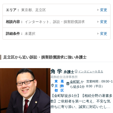
エリア
東京都、足立区
変更
相談内容
インターネット、訴訟・損害賠償請求
変更
詳細条件
未選択
変更
足立区から近い訴訟・損害賠償請求に強い弁護士
角 学
弁護士
インタビューを見る
葛飾総合法律事務所
東
葛
金町駅
か
営業時間：09:00~1
京
飾
|
8:00（平日）
ら徒歩1分
都
区
【金町駅徒歩1分】【相続分野の著書多
数】ご依頼者を第一に考え、不安な気
持ちに寄り添い、誠実に対応いたしま
す。【士業向けセミナーの経験多数】