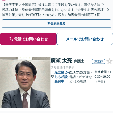
【来所不要／全国対応】状況に応じて手段を使い分け、適切な方法で
投稿の削除・発信者情報開示請求をおこないます「企業やお店の風評
被害対策／売り上げ低下防止のために尽力」加害者側の対応可：開示
請求の意見照会が来たときの対処法、被害者との示談交渉
料金表を見る
電話でお問い合わせ
メールでお問い合わせ
廣瀬 太亮
弁護士
東京都
ひろせ法律事務所
営業時間：1
足立区
か
面談方法(対面・
らも相談
電話・ビデオな
0:30~19:00
受付中
ど)は応相談
（平日）