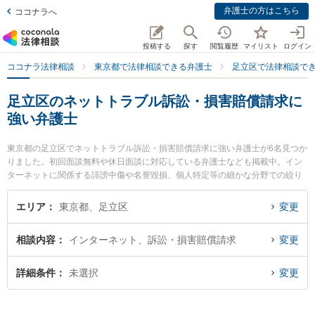
弁護士の方はこちら
ココナラへ
投稿する
探す
閲覧履歴
マイリスト
ログイン
ココナラ法律相談
東京都で法律相談できる弁護士
足立区で法律相談で
足立区のネットトラブル訴訟・損害賠償請求に
強い弁護士
東京都の足立区でネットトラブル訴訟・損害賠償請求に強い弁護士が6名見つか
りました。初回面談無料や休日面談に対応している弁護士なども掲載中。イン
ターネットに関係する誹謗中傷や名誉毀損、個人特定等の細かな分野での絞り
込み検索もでき便利です。特に杉山法律事務所の杉山 成榮 弁護士やAuthense
法律事務所 北千住オフィスの水田 享兵弁護士、弁護士法人北千住パブリック法
エリア
東京都、足立区
変更
律事務所の齋藤 賢弁護士のプロフィール情報や弁護士費用、強みなどが注目さ
れています。『足立区で土日や夜間に発生したネットトラブル訴訟・損害賠償
相談内容
インターネット、訴訟・損害賠償請求
変更
請求のトラブルを今すぐに弁護士に相談したい』『ネットトラブル訴訟・損害
賠償請求のトラブル解決の実績豊富な近くの弁護士を検索したい』『初回相談
無料でネットトラブル訴訟・損害賠償請求を法律相談できる足立区内の弁護士
詳細条件
未選択
変更
に相談予約したい』などでお困りの相談者さんにおすすめです。