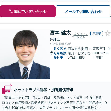
電話でお問い合わせ
メールでお問い合わせ
宮本 健太
東京都
インタビュ
ーを見る
弁護士
KBM法律事務所
営業時間：0
足立区
か
面談方法(対面・
らも相談
電話・ビデオな
0:00~23:55
受付中
ど)は応相談
（平日）
ネットトラブル訴訟・損害賠償請求
【関東エリア対応】【法人・店舗・発信者のネット被害に注力】悪質
口コミ／信用毀損／営業妨害／リスティング不正利用など、開示請求
を含む100件超の実績と、大手プラットフォーム側の代理人経験をも