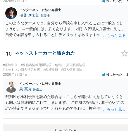
2026年7月14日
役にたった
7
め、口外禁止条項によって自らを縛られてしまうと困るようなケース
（例えば弁護団事件でマスコミ等へ公表する必要があるケース等）で
インターネットに強い弁護士
は、口外禁止の範囲を特定・限定する等の工夫をすることがあります
稲葉 進太郎
弁護士
が、個人間の紛争で、合意後もみだりに紛争情報を口外することそれ
このようなケースでは、自分から示談を申し入れることは一般的でし
自体が異常事態であって、相手方への抑止効果として口外禁止条項を
ょうか。 →一般的には、多くあります。 相手方代理人弁護士に対し、
設定しておく方が望ましい場合が多いと思われます（上記のとおり、
自分で示談を申し入れることにデメリットはありますか。 →弁護士で
口外禁止条項は、違反した際の違約金条項とワンセットにすることで
はない方が減額交渉に望む場合、知識がないことから、相手方が納得
効果を発揮するといえます）。
できる主張を展開するのが難しいという点が指摘されるでしょう。 弁
護士に依頼する経済的余裕がない場合、自分で示談交渉を行う際に注
10
ネットストーカーと晒された
意すべき点があれば教えてください。 →分からないことが出てきたら
弁護士にご相談になるのが良いかと存じます。まずは電話相談などで
#誹謗中傷
#発信者情報開示請求
#訴訟・損害賠償請求
直接弁護士にご相談になることをお勧めいたします。
#ネット上の個人特定被害
#名誉毀損
#個人情報削除
2026年7月27日
役にたった
3
インターネットに強い弁護士
泉 亮介
弁護士
裁判所が権利侵害を認めた場合は，こちらが開示に同意していなくと
も開示は最終的にされてしまいます。 ご自身の投稿が，相手がどこの
誰か特定できる状況下で行われたものであれば，権利侵害性が認めら
れる可能性はあるかと思われます。 もっとも，相手方の晒し行為につ
いても，アカウントを特定したうえで，ネットストーカーとして晒し
たのであれば，かかる行為に権利侵害性が認められる可能性はあるで
もっとみる