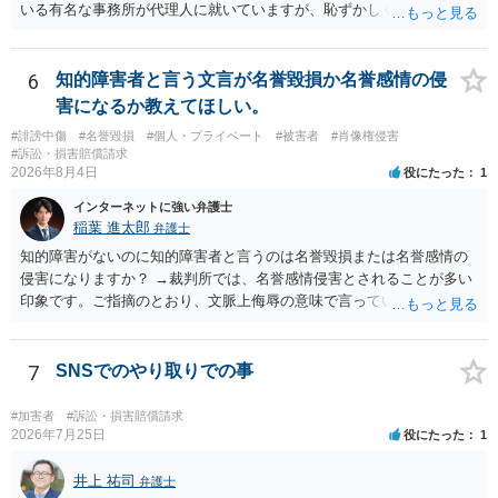
実績として掲載する権限まで当然に生じるものではありません。 もっ
いる有名な事務所が代理人に就いていますが、恥ずかしくないのだろ
とも、契約書がなくても、見積書、メール、利用規約等に実績掲載へ
うかと思います。
の同意があれば別です。また、単に制作を担当した事実を記載した
り、公開中のサイトへリンクしたりする行為まで当然に禁止できると
6
知的障害者と言う文言が名誉毀損か名誉感情の侵
は限りません。 人物写真については、通常のSNSへの無断掲載と同
害になるか教えてほしい。
様、掲載目的、態様、必要性、本人の特定可能性等から判断されま
#誹謗中傷
#名誉毀損
#個人・プライベート
#被害者
#肖像権侵害
す。営業目的であり、本人も掲載を拒否していることは、違法性を認
#訴訟・損害賠償請求
める方向の事情となりますが、自動的に肖像権侵害となるわけではあ
2026年8月4日
役にたった
1
りません。 まず、見積書、メール、チャット、デザイナーの利用規約
を確認したうえで、「提供素材及びこれを含む画面の複製・SNS掲載
インターネットに強い弁護士
稲葉 進太郎
を許諾しない」と書面で明確に通知することをお勧めします。すでに
弁護士
掲載された場合は、URL、掲載日時、画面を保存してから削除を求め
知的障害がないのに知的障害者と言うのは名誉毀損または名誉感情の
てください。
侵害になりますか？ →裁判所では、名誉感情侵害とされることが多い
印象です。ご指摘のとおり、文脈上侮辱の意味で言っている点も加味
されていると思います。
7
SNSでのやり取りでの事
#加害者
#訴訟・損害賠償請求
2026年7月25日
役にたった
1
井上 祐司
弁護士