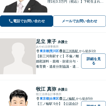
理1社3.3万円（税込）】下町生まれ下
町育ちの弁護士です。相談者様ととも
に悩み考え、最善の解決策をご提案し
ます。
電話でお問い合わせ
メールでお問い合わせ
足立 東子
弁護士
あやめ法律事務所
東京都
荒川区
新三河島駅
から徒歩1分
|
【新三河島駅すぐ】不倫／離
詳細を見
婚慰謝料・親権・財産分与・
る
養育費・遺産分割協議・遺言
書作成・不動産・建築問題等
はお任せください。荒川区出
身、地元密着型の女性弁護士
が丁寧に対応します。弁護士
牧江 真弥
弁護士
は敷居が高いと感じておられ
牧江法律会計事務所
る方はぜひご相談ください。
東京都
台東区
三ノ輪駅
から徒歩5分
|
【三ノ輪駅 5分】【公認会計