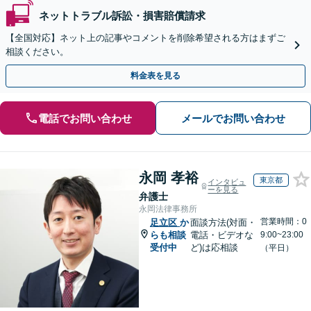
ネットトラブル訴訟・損害賠償請求
【全国対応】ネット上の記事やコメントを削除希望される方はまずご
相談ください。
料金表を見る
電話でお問い合わせ
メールでお問い合わせ
永岡 孝裕
東京都
インタビュ
ーを見る
弁護士
永岡法律事務所
営業時間：0
足立区
か
面談方法(対面・
らも相談
電話・ビデオな
9:00~23:00
受付中
ど)は応相談
（平日）