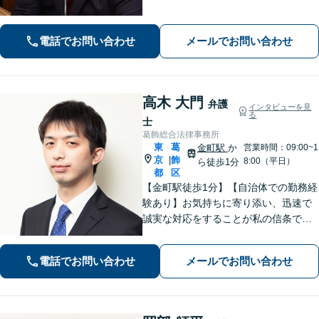
最高のリーガルサービスを提供するた
め、日々研鑽を続けています【初回面
電話でお問い合わせ
メールでお問い合わせ
談30分無料】
高木 大門
弁護
インタビューを見
る
士
葛飾総合法律事務所
東
葛
金町駅
か
営業時間：09:00~1
京
飾
|
8:00（平日）
ら徒歩1分
都
区
【金町駅徒歩1分】【自治体での勤務経
験あり】お気持ちに寄り添い、迅速で
誠実な対応をすることが私の信条で
す。ご依頼者のニーズに的確にお応え
し、最高のリーガルサービスをご提供
電話でお問い合わせ
メールでお問い合わせ
します。お気軽にご相談ください【初
回面談30分無料】【平日夜間対応可】