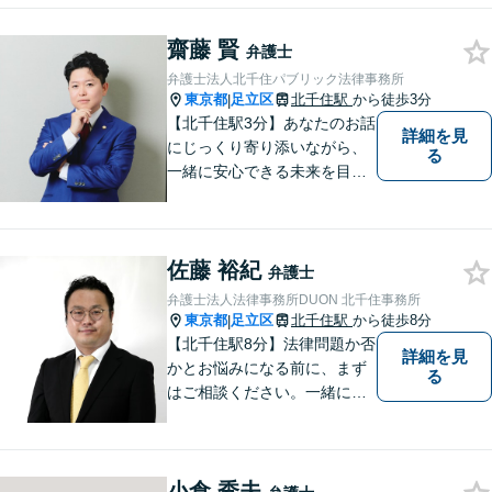
します。離婚男女問題では問
齋藤 賢
題解決後の人生も見据えてサ
弁護士
ポートします。
弁護士法人北千住パブリック法律事務所
東京都
足立区
北千住駅
から徒歩3分
|
【北千住駅3分】あなたのお話
詳細を見
にじっくり寄り添いながら、
る
一緒に安心できる未来を目指
します。どんなに小さなお悩
みでも気軽にご相談いただけ
る「安心して頼れる弁護士」
佐藤 裕紀
を目指しています。まずはお
弁護士
気軽にご相談ください【丁寧
弁護士法人法律事務所DUON 北千住事務所
なヒアリング】【完全個室で
東京都
足立区
北千住駅
から徒歩8分
|
相談】
【北千住駅8分】法律問題か否
詳細を見
かとお悩みになる前に、まず
る
はご相談ください。一緒に考
えましょう。 お悩み事を一人
で抱えることはありません。
ご遠慮なくご相談ください。
小倉 秀夫