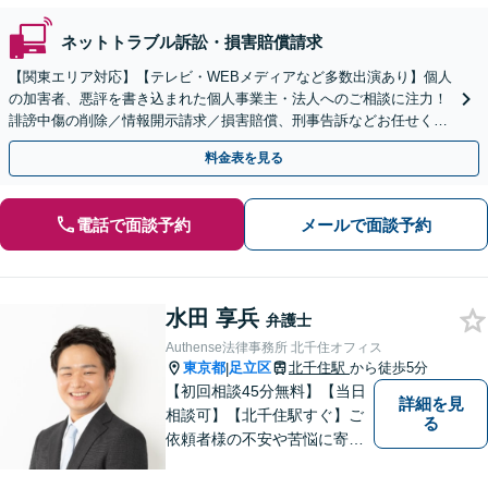
ネットトラブル訴訟・損害賠償請求
【関東エリア対応】【テレビ・WEBメディアなど多数出演あり】個人
の加害者、悪評を書き込まれた個人事業主・法人へのご相談に注力！
誹謗中傷の削除／情報開示請求／損害賠償、刑事告訴などお任せくだ
さい。トラブルが発生したら、すぐにご相談ください。
料金表を見る
電話で面談予約
メールで面談予約
水田 享兵
弁護士
Authense法律事務所 北千住オフィス
東京都
足立区
北千住駅
から徒歩5分
|
【初回相談45分無料】【当日
詳細を見
相談可】【北千住駅すぐ】ご
る
依頼者様の不安や苦悩に寄り
添いながら、納得の解決とな
るよう冷静かつ粘り強く交渉