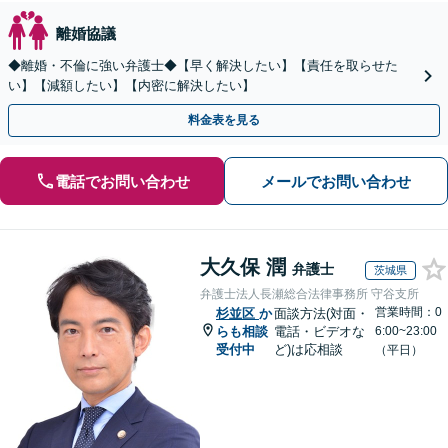
離婚協議
◆離婚・不倫に強い弁護士◆【早く解決したい】【責任を取らせた
い】【減額したい】【内密に解決したい】
料金表を見る
電話でお問い合わせ
メールでお問い合わせ
大久保 潤
弁護士
茨城県
弁護士法人長瀬総合法律事務所 守谷支所
営業時間：0
杉並区
か
面談方法(対面・
らも相談
電話・ビデオな
6:00~23:00
受付中
ど)は応相談
（平日）