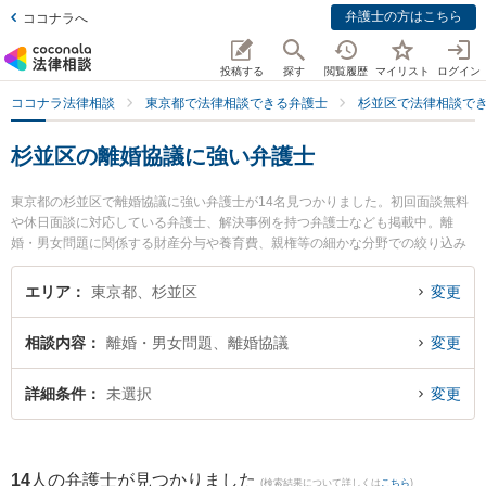
弁護士の方はこちら
ココナラへ
投稿する
探す
閲覧履歴
マイリスト
ログイン
ココナラ法律相談
東京都で法律相談できる弁護士
杉並区で法律相談で
杉並区の離婚協議に強い弁護士
東京都の杉並区で離婚協議に強い弁護士が14名見つかりました。初回面談無料
や休日面談に対応している弁護士、解決事例を持つ弁護士なども掲載中。離
婚・男女問題に関係する財産分与や養育費、親権等の細かな分野での絞り込み
検索もでき便利です。特に桜上水法律事務所の中島 圭太弁護士や弁護士法人KT
G 杉並法律事務所の木村 恒平弁護士、弁護士法人KTG 杉並法律事務所の小島
エリア
東京都、杉並区
変更
麗香弁護士のプロフィール情報や弁護士費用、強みなどが注目されています。
『杉並区で土日や夜間に発生した離婚協議のトラブルを今すぐに弁護士に相談
相談内容
離婚・男女問題、離婚協議
変更
したい』『離婚協議のトラブル解決の実績豊富な近くの弁護士を検索したい』
『初回相談無料で離婚協議を法律相談できる杉並区内の弁護士に相談予約した
い』などでお困りの相談者さんにおすすめです。
詳細条件
未選択
変更
14
人の弁護士が見つかりました
(検索結果について詳しくは
こちら
)