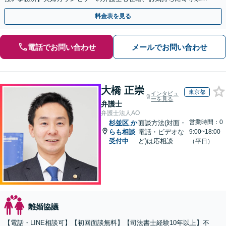
て解決策をご提案【お子様連れ】【土日祝・夜間面談可】
料金表を見る
電話でお問い合わせ
メールでお問い合わせ
大橋 正崇
東京都
インタビュ
ーを見る
弁護士
弁護士法人AO
営業時間：0
杉並区
か
面談方法(対面・
らも相談
電話・ビデオな
9:00~18:00
受付中
ど)は応相談
（平日）
離婚協議
【電話・LINE相談可】【初回面談無料】【司法書士経験10年以上】不