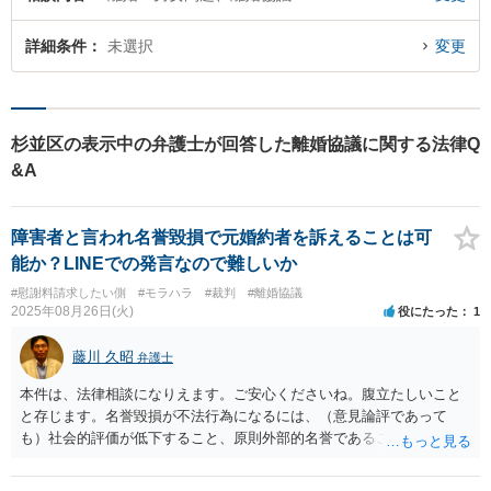
詳細条件
未選択
変更
杉並区の表示中の弁護士が回答した離婚協議に関する法律Q
&A
障害者と言われ名誉毀損で元婚約者を訴えることは可
能か？LINEでの発言なので難しいか
#慰謝料請求したい側
#モラハラ
#裁判
#離婚協議
2025年08月26日(火)
役にたった
1
藤川 久昭
弁護士
本件は、法律相談になりえます。ご安心くださいね。腹立たしいこと
と存じます。名誉毀損が不法行為になるには、（意見論評であって
も）社会的評価が低下すること、原則外部的名誉であること（名誉感
情侵害の問題は発生しえる）、故意過失があること、伝播しうるもの
であること等が必要です。実害があれば、損害賠償請求できる可能性