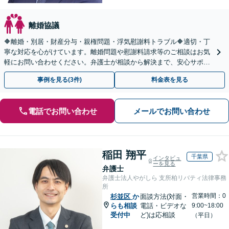
離婚協議
🔶離婚・別居・財産分与・親権問題・浮気慰謝料トラブル🔶適切・丁
寧な対応を心がけています。離婚問題や慰謝料請求等のご相談はお気
軽にお問い合わせください。弁護士が相談から解決まで、安心サポー
トいたします。◤完全予約制・初回法律相談無料◢
事例を見る(3件)
料金表を見る
電話でお問い合わせ
メールでお問い合わせ
稲田 翔平
千葉県
インタビュ
ーを見る
弁護士
弁護士法人やがしら 支所柏リバティ法律事務
所
営業時間：0
杉並区
か
面談方法(対面・
らも相談
電話・ビデオな
9:00~18:00
受付中
ど)は応相談
（平日）