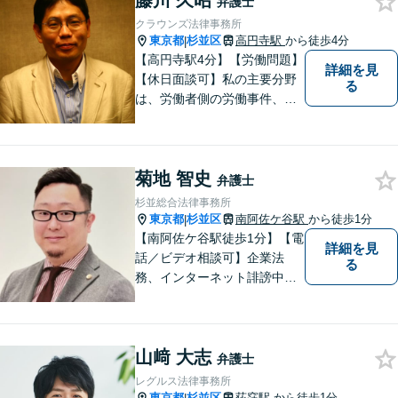
藤川 久昭
弁護士
【夜間や休日相談も対応可
クラウンズ法律事務所
能】【メール・WEB面談可】
東京都
杉並区
高円寺駅
から徒歩4分
|
【高円寺駅4分】【労働問題】
詳細を見
【休日面談可】私の主要分野
る
は、労働者側の労働事件、企
業法務（顧問先約４０社）、
破産・再生・任意整理です。
相談件数、訴訟案件、交渉案
菊地 智史
件を数多く担当しています。
弁護士
依頼人さまにとって、最大限
杉並総合法律事務所
の効用を得られるように頑張
東京都
杉並区
南阿佐ケ谷駅
から徒歩1分
|
っています。
【南阿佐ケ谷駅徒歩1分】【電
詳細を見
話／ビデオ相談可】企業法
る
務、インターネット誹謗中
傷、不動産、離婚問題など。
誠実な対応を心がけておりま
す。「弁護士に相談してもい
山﨑 大志
いのかな」と迷われている方
弁護士
は、どうぞご遠慮なく私にご
レグルス法律事務所
相談ください【法テラス利用
東京都
杉並区
荻窪駅
から徒歩1分