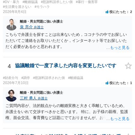
#DV・暴力
#離婚協議
#慰謝料請求したい側
#暴行・傷害罪
#生活費を渡さない
#モラハラ
2026年8月4日
役にたった
2
離婚・男女問題に強い弁護士
泉 亮介
弁護士
こちらで弁護士を探すことは出来ないため，ココナラの中でお探しい
ただいてご連絡をお取りいただくか，インターネット等でお探しいた
だく必要があるかと思われます。
4
協議離婚で一度了承した内容を変更したいです
#財産分与
#調停
#慰謝料請求された側
#離婚協議
2026年7月10日
役にたった
1
離婚・男女問題に強い弁護士
三村 勇人
弁護士
ご質問内容が、法的観点からの離婚実務と大きく乖離しているため、
弁護士をいれて交渉すべきかと思います。 特に、お子様の親権、監護
権、面会交流、養育費など話題にでておりませんが、お子様の権利を
守るための重要な検討事項です。 離婚する際に決めることは多く、そ
れを決めなかったために生じる質問がこの法律相談でも多くあげられ