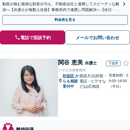
動産が絡む複雑な財産分与も、不動産会社と連携してスピーディな解
決へ【弁護士が複数人在籍】事務所内で連携し問題解決へ【休日・夜
間面談可】【子連れ相談可】【虎ノ門駅1分】
料金表を見る
電話で面談予約
メールでお問い合わせ
関谷 恵美
弁護士
千葉県
アポロ法律事務所
営業時間：0
杉並区
か
面談方法(対面・
らも相談
電話・ビデオな
9:00~18:00
受付中
ど)は応相談
（平日）
離婚協議