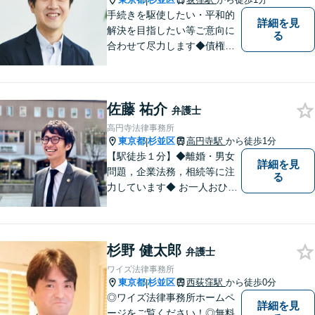
|
可】
手続きを駆使したい・平和的
詳細を見
解決を目指したい等ご意向に
る
合わせて尽力します◆債権回
収：約3,000万円の請負代金を
早期に回収！多業種の豊富な
相談実績あり【建築・内装・
佐藤 祐介
電気工事等】【請負代金、売
弁護士
掛代金】今すぐにお電話くだ
高円寺法律事務所
さい。
東京都
杉並区
高円寺駅
から徒歩1分
|
【駅徒歩１分】◆離婚・男女
詳細を見
問題，企業法務，相続等に注
る
力しています◆ お一人おひと
りのお気持ちに即した，事案
ごとの解決策をご提案いたし
ます。
杉野 健太郎
弁護士
ワイズ法律事務所
東京都
杉並区
西荻窪駅
から徒歩0分
|
◎ワイズ法律事務所ホームペ
詳細を見
ージをご覧ください！◎無料