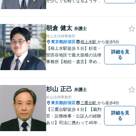
が少しでも軽くなるようサポ
ートいたします。問題の背景
にも目を向け、その先の暮ら
しまで見据えた支えを大切に
朝倉 健太
しています。【夜間や休日相
弁護士
談も対応可能】【メール・WE
桜上水法律事務所
B面談可】
東京都
杉並区
桜上水駅
から徒歩5分
|
【桜上水駅徒歩５分】杉並・
詳細を見
世田谷地区で最大規模の法律
る
事務所【相続・遺言】早めの
ご相談が解決への一番の近道
です【企業法務】契約書の作
成・リーガルチェックもご相
杉山 正己
談下さい【借金・債務整理】
弁護士
生活再建に向けて伴走しま
杉山法律事務所
す！
東京都
杉並区
三鷹台駅
から徒歩4分
|
【三鷹台駅徒歩４分】【裁判
詳細を見
官・訟務検事・公証人の経験
る
あり】司法に携わって45年以
上。これまでの知見を活かし