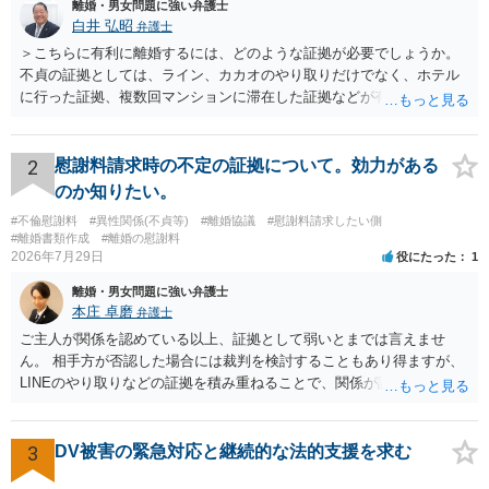
離婚・男女問題に強い弁護士
白井 弘昭
弁護士
＞こちらに有利に離婚するには、どのような証拠が必要でしょうか。
不貞の証拠としては、ライン、カカオのやり取りだけでなく、ホテル
に行った証拠、複数回マンションに滞在した証拠などが有効です。 不
貞の証拠があれば、離婚をさらに有利に進める（離婚したい時期に離
婚する、慰謝料をとるなど）ことができると思われます。 ただし、不
貞発覚後、長期間同居を続けると、不貞を許したとの評価につながる
2
慰謝料請求時の不定の証拠について。効力がある
場合がありますので、ご注意ください。 以上、ご参考まで。
のか知りたい。
#不倫慰謝料
#異性関係(不貞等)
#離婚協議
#慰謝料請求したい側
#離婚書類作成
#離婚の慰謝料
2026年7月29日
役にたった
1
離婚・男女問題に強い弁護士
本庄 卓磨
弁護士
ご主人が関係を認めている以上、証拠として弱いとまでは言えませ
ん。 相手方が否認した場合には裁判を検討することもあり得ますが、
LINEのやり取りなどの証拠を積み重ねることで、関係が認定される余
地は十分にあります。 ただし、手元の証拠でどこまで認定できるかは
個別の事情によりますので、お早めに弁護士に相談されることをおす
すめします。
3
DV被害の緊急対応と継続的な法的支援を求む