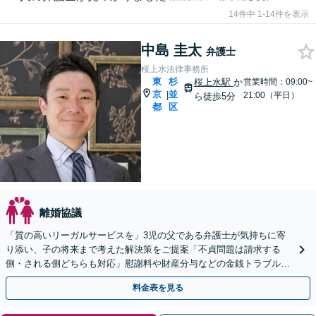
14件中 1-14件を表示
中島 圭太
弁護士
桜上水法律事務所
東
杉
桜上水駅
か
営業時間：09:00~
京
並
|
21:00（平日）
ら徒歩5分
都
区
離婚協議
「質の高いリーガルサービスを」3児の父である弁護士が気持ちに寄
り添い、子の将来まで考えた解決策をご提案「不貞問題は請求する
側・される側どちらも対応」慰謝料や財産分与などの金銭トラブルも
お任せ【オンライン面談可】【休日相談可】【桜上水駅5分】
料金表を見る