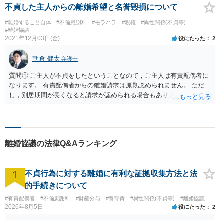
はあります。ただ、請求額通りが法的に認められるとは限らないで
不貞した主人からの離婚希望と名誉毀損について
す。損害賠償請求は可能ですが、損害との因果関係の立証が容易では
#離婚すること自体
#不倫慰謝料
#モラハラ
#親権
#異性関係(不貞等)
ないと思われます。客観的証拠が不可欠です。法的責任をきちんと追
#離婚協議
及されたい場合には、関係した法理等にも通じた弁護士等に相談し、
2021年12月03日(金)
役にたった
2
法的に正確に分析してもらい、今後の対応を検討するべきです。納得
のいかないことは徹底的に解明しましょう！ 良い解決になりますよ
朝倉 健太
弁護士
う祈念しております。
質問① ご主人が不貞をしたということなので，ご主人は有責配偶者に
なります。 有責配偶者からの離婚請求は原則認められません。 ただ
し，別居期間が長くなると請求が認められる場合もありますので，そ
のためにご主人が別居を求めているものと考えられます。 質問② ご友
人おひとりに相談した程度では，名誉棄損で刑事上の処罰を受けるこ
とはないでしょう。 また，ご友人に相談したことが親権の判断に直ち
に影響するということはありません。
離婚協議の法律Q&Aランキング
1
不貞行為に対する離婚に有利な証拠収集方法と法
的手続きについて
#有責配偶者
#不倫慰謝料
#財産分与
#養育費
#異性関係(不貞等)
#離婚協議
2026年8月5日
役にたった
2