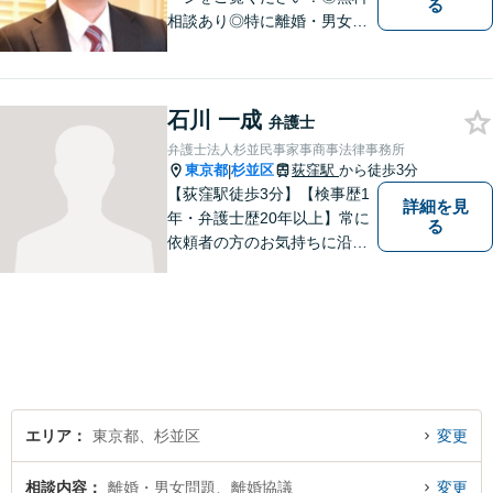
る
相談あり◎特に離婚・男女問
題、交通事故被害に注力◎JR
中央線・西荻窪駅前0分◎杉
並・吉祥寺・武蔵野・三鷹・
石川 一成
小金井・練馬・西東京の方は
弁護士
今すぐお問い合わせを！
弁護士法人杉並民事家事商事法律事務所
東京都
杉並区
荻窪駅
から徒歩3分
|
【荻窪駅徒歩3分】【検事歴1
詳細を見
年・弁護士歴20年以上】常に
る
依頼者の方のお気持ちに沿っ
た事件の解決を目指し、法的
に最善のアドバイスをさせて
頂きます。当所は民事事件全
般を幅広く取り扱っていま
す。【初回面談無料】どんな
難件でも全力でお客様のお力
になります。
エリア
東京都、杉並区
変更
相談内容
離婚・男女問題、離婚協議
変更