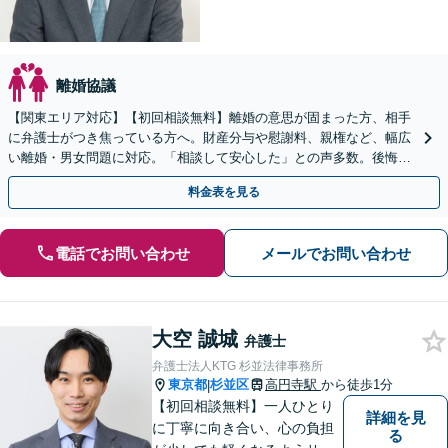
離婚協議
【関東エリア対応】【初回相談無料】離婚の意思が固まった方、相手
に弁護士がつき焦っている方へ。財産分与や慰謝料、親権など、幅広
い離婚・男女問題に対応。「相談して安心した」との声多数。後悔の
ない新たな人生に向けてサポートします。
料金表を見る
電話でお問い合わせ
メールでお問い合わせ
大空 誠城
弁護士
弁護士法人KTG 杉並法律事務所
東京都
杉並区
高円寺駅
から徒歩1分
|
【初回相談無料】一人ひとり
詳細を見
に丁寧に向き合い、心の負担
る