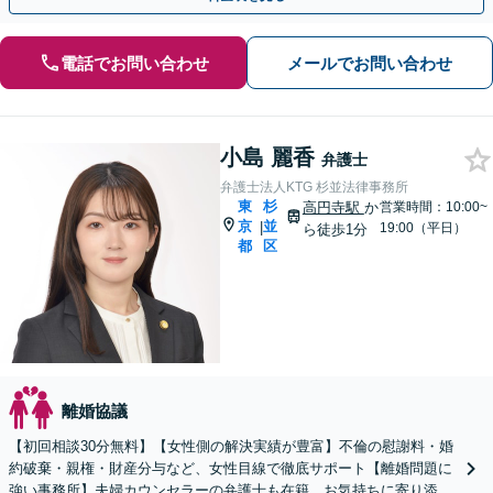
電話でお問い合わせ
メールでお問い合わせ
小島 麗香
弁護士
弁護士法人KTG 杉並法律事務所
東
杉
高円寺駅
か
営業時間：10:00~
京
並
|
19:00（平日）
ら徒歩1分
都
区
離婚協議
【初回相談30分無料】【女性側の解決実績が豊富】不倫の慰謝料・婚
約破棄・親権・財産分与など、女性目線で徹底サポート【離婚問題に
強い事務所】夫婦カウンセラーの弁護士も在籍、お気持ちに寄り添っ