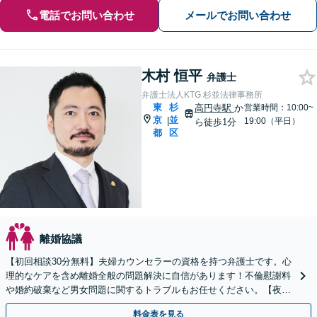
電話でお問い合わせ
メールでお問い合わせ
木村 恒平
弁護士
弁護士法人KTG 杉並法律事務所
東
杉
高円寺駅
か
営業時間：10:00~
京
並
|
19:00（平日）
ら徒歩1分
都
区
離婚協議
【初回相談30分無料】夫婦カウンセラーの資格を持つ弁護士です。心
理的なケアを含め離婚全般の問題解決に自信があります！不倫慰謝料
や婚約破棄など男女問題に関するトラブルもお任せください。【夜
間・土日相談可】【お子様連れOK】
料金表を見る