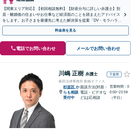
【関東エリア対応】【初回相談無料】【財産分与に詳しい弁護士】別
居・離婚後の住まいやお仕事など経済面のことを踏まえたアドバイス
をします。お子さまを最優先に考えた解決策を提案「DV・モラハラに
悩む方を徹底サポート」【完全個室】【休日夜間面談可】
料金表を見る
電話でお問い合わせ
メールでお問い合わせ
川嶋 正樹
弁護士
千葉県
春田法律事務所 船橋オフィス
営業時間：0
杉並区
か
面談方法(対面・
らも相談
電話・ビデオな
0:00~23:59
受付中
ど)は応相談
（平日）