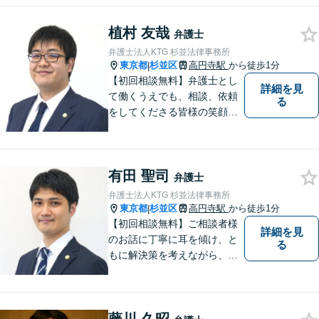
て支援・弁護いたします。離
婚・相続・成年後見、交通事
植村 友哉
故、不動産問題等はご相談く
弁護士
ださい！法テラス対応です。
弁護士法人KTG 杉並法律事務所
東京都
杉並区
高円寺駅
から徒歩1分
|
【初回相談無料】弁護士とし
詳細を見
て働くうえでも、相談、依頼
る
をしてくださる皆様の笑顔を
見られるよう、不安や悩みに
真摯に向き合いながら解決へ
と導くことを心がけていま
有田 聖司
す。【夜間や休日相談も対応
弁護士
可能】【メール・WEB面談
弁護士法人KTG 杉並法律事務所
可】
東京都
杉並区
高円寺駅
から徒歩1分
|
【初回相談無料】ご相談者様
詳細を見
のお話に丁寧に耳を傾け、と
る
もに解決策を考えながら、納
得できる形での問題解決を目
指して尽力いたします。信頼
いただける弁護士になれるよ
う日々精進して参ります。