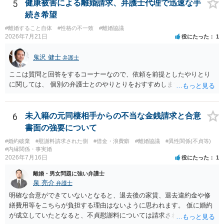
ます。 一生に一度あるかないかの離婚という法律問題ですので、お近
5
健康被害による離婚請求、弁護士代理で迅速な手
くの弁護士事務所にご相談されることをお勧めします。
続き希望
#離婚すること自体
#性格の不一致
#離婚協議
2026年7月21日
役にたった
1
鬼沢 健士
弁護士
ここは質問と回答をするコーナーなので、依頼を前提としたやりとり
に関しては、 個別の弁護士とのやりとりをおすすめします。
6
未入籍の元同棲相手からの不当な金銭請求と合意
書面の強要について
#婚約破棄
#慰謝料請求された側
#借金・浪費癖
#離婚協議
#異性関係(不貞等)
#内縁関係・事実婚
2026年7月16日
役にたった
1
離婚・男女問題に強い弁護士
泉 亮介
弁護士
明確な合意ができていないとなると、退去後の家賃、退去違約金や修
繕費用等をこちらが負担する理由はないように思われます。 仮に婚約
が成立していたとなると、不貞慰謝料については請求される可能性が