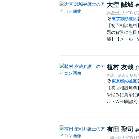
大空 誠城
弁護士法人KTG 
東京都
杉並区
|
【初回相談無料
題の背景にも目
能】【メール・
植村 友哉
弁護士法人KTG 
東京都
杉並区
|
【初回相談無料
や悩みに真摯に
ル・WEB面談可
有田 聖司
弁護士法人KTG 