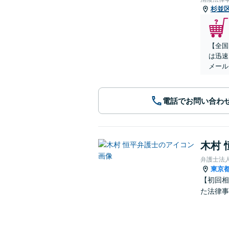
杉並
【全国
は迅速
メール
電話でお問い合わ
木村 
弁護士法人
東京
【初回相
た法律事