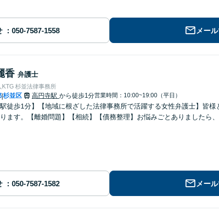
せ
メール
麗香
弁護士
KTG 杉並法律事務所
都
杉並区
高円寺駅
から徒歩1分
営業時間：10:00~19:00（平日）
|
駅徒歩1分】【地域に根ざした法律事務所で活躍する女性弁護士】皆様
ります。【離婚問題】【相続】【債務整理】お悩みごとありましたら、
せ
メール