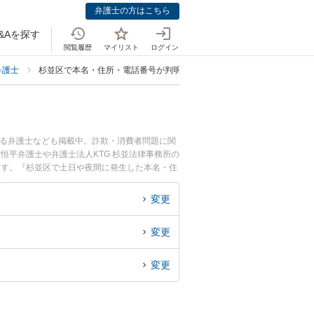
弁護士の方はこちら
&Aを探す
閲覧履歴
マイリスト
ログイン
弁護士
杉並区で本名・住所・電話番号が判明に強い弁護士
いる弁護士なども掲載中。詐欺・消費者問題に関
恒平弁護士や弁護士法人KTG 杉並法律事務所の
ます。『杉並区で土日や夜間に発生した本名・住
の実績豊富な近くの弁護士を検索したい』『初回
んにおすすめです。
変更
変更
変更