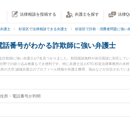
法律相談を投稿する
弁護士を探す
法律Q
弁護士
杉並区で法律相談できる弁護士
杉並区で詐欺・消費者問題に強い
電話番号がわかる詐欺師に強い弁護士
る詐欺師に強い弁護士が7名見つかりました。初回面談無料や休日面談に対応して
分野での絞り込み検索もでき便利です。特に弁護士法人KTG 杉並法律事務所の木村 
事務所の大空 誠城弁護士のプロフィール情報や弁護士費用、強みなどが注目されてい
ぐに弁護士に相談したい』『本名・住所・電話番号がわかる詐欺師のトラブル解決
師を法律相談できる杉並区内の弁護士に相談予約したい』などでお困りの相談者さ
住所・電話番号が判明