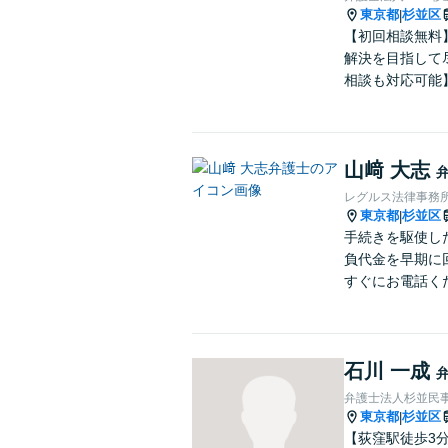
東京都
杉並区
|
【初回相談無料
解決を目指して
相談も対応可能
山﨑 大志
レグルス法律事務
東京都
杉並区
|
手続きを駆使し
負代金を早期に
すぐにお電話く
石川 一成
弁護士法人杉並民
東京都
杉並区
|
【荻窪駅徒歩3