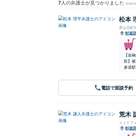
7
人の弁護士が見つかりました
(検索結
松本 
青山北町
杉並
【金融
欺】被
参道駅
電話で面談予約
荒木 
エイトフ
杉並