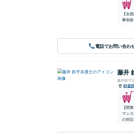
【全国
事例多
電話でお問い合わ
藤井 
藤井鉄平
杉並
【関東
マンス
の対応