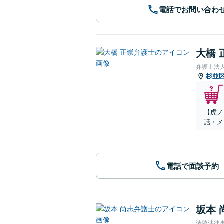
電話でお問い合わ
大橋 
弁護士法人
杉並
【虎ノ
話・メ
電話で面談予約
坂本 
清陵法律