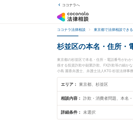
ココナラへ
ココナラ法律相談
東京都で法律相談できる
杉並区の本名・住所・
東京都の杉並区で本名・住所・電話番号がわか
係する投資詐欺や副業詐欺、FX詐欺等の細かな
小島 麗香弁護士、弁護士法人KTG 杉並法律
所・電話番号がわかる詐欺師のトラブルを今す
相談無料で本名・住所・電話番号がわかる詐欺
エリア
東京都、杉並区
相談内容
詐欺・消費者問題、本名・
詳細条件
未選択