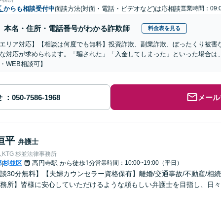
区
からも相談受付中
面談方法(対面・電話・ビデオなど)は応相談
営業時間：09:0
本名・住所・電話番号がわかる詐欺師
料金表を見る
エリア対応】【相談は何度でも無料】投資詐欺、副業詐欺、ぼったくり被害
な対応が求められます。「騙された」「入金してしまった」といった場合は
・WEB相談可】
せ
メール
恒平
弁護士
KTG 杉並法律事務所
都
杉並区
高円寺駅
から徒歩1分
営業時間：10:00~19:00（平日）
|
談30分無料】【夫婦カウンセラー資格保有】離婚/交通事故/不動産/相
務所】皆様に安心していただけるような頼もしい弁護士を目指し、日々