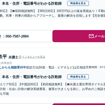
本名・住所・電話番号がわかる詐欺師
料金表を見る
対応】【☎︎初回相談無料】【365日対応】100万円以上の返金実績あり！不
数。民事・刑事の両面からアプローチし、最善の解決を目指します【完全個
せ
メール
鉄平
弁護士
インタビューを見る
法律事務所
区
からも相談受付中
面談方法(対面・電話・ビデオなど)は応相談
営業時間：07:0
本名・住所・電話番号がわかる詐欺師
料金表を見る
エリア対応】【中国語対応】【初回相談無料】【☎︎弁護士選任専用ダイヤル
詐欺・出会い詐欺の解決実績豊富。被害が大きくなる前に、お早めのご相談
も可能