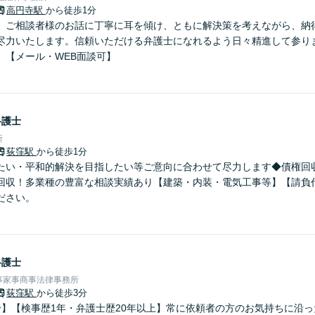
高円寺駅
から徒歩1分
】ご相談者様のお話に丁寧に耳を傾け、ともに解決策を考えながら、納
尽力いたします。信頼いただける弁護士になれるよう日々精進して参り
】【メール・WEB面談可】
弁護士
所
荻窪駅
から徒歩1分
たい・平和的解決を目指したい等ご意向に合わせて尽力します◆債権回収：
回収！多業種の豊富な相談実績あり【建築・内装・電気工事等】【請負
ださい。
弁護士
事家事商事法律事務所
荻窪駅
から徒歩3分
分】【検事歴1年・弁護士歴20年以上】常に依頼者の方のお気持ちに沿