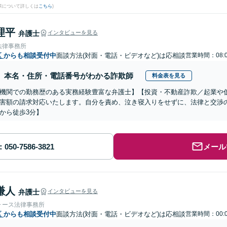
果について詳しくは
こちら
)
理平
弁護士
インタビューを見る
法律事務所
区
からも相談受付中
面談方法(対面・電話・ビデオなど)は応相談
営業時間：08:0
本名・住所・電話番号がわかる詐欺師
料金表を見る
機関での勤務歴のある実務経験豊富な弁護士】【投資・不動産詐欺／起業や
害額の請求対応いたします。自分を責め、泣き寝入りをせずに、法律と交渉
から徒歩3分】
メール
謙人
弁護士
インタビューを見る
ォース法律事務所
区
からも相談受付中
面談方法(対面・電話・ビデオなど)は応相談
営業時間：00:0