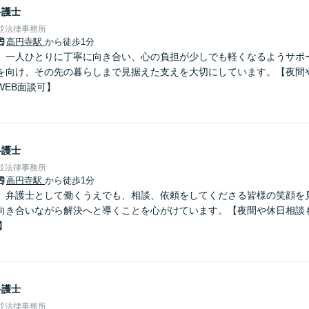
弁護士
杉並法律事務所
高円寺駅
から徒歩1分
】一人ひとりに丁寧に向き合い、心の負担が少しでも軽くなるようサポ
を向け、その先の暮らしまで見据えた支えを大切にしています。【夜間
WEB面談可】
弁護士
杉並法律事務所
高円寺駅
から徒歩1分
】弁護士として働くうえでも、相談、依頼をしてくださる皆様の笑顔を
向き合いながら解決へと導くことを心がけています。【夜間や休日相談
】
弁護士
杉並法律事務所