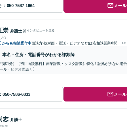
せ
メール
正崇
弁護士
インタビューを見る
AO
区
からも相談受付中
面談方法(対面・電話・ビデオなど)は応相談
営業時間：09:0
本名・住所・電話番号がわかる詐欺師
門駅1分】【初回面談無料】副業詐欺・タスク詐欺に特化！証拠が少ない場
ール・ビデオ面談可】
メール
尚志
弁護士
事務所