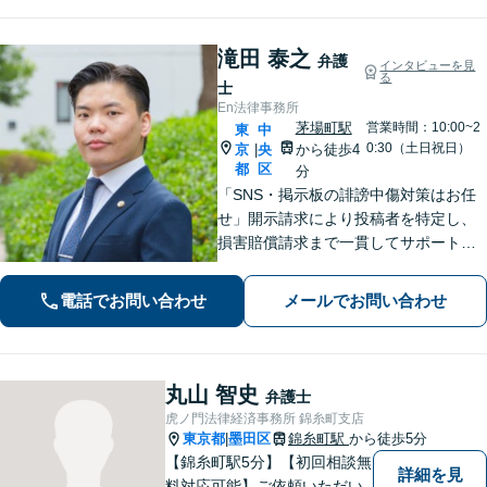
休日面談可】
滝田 泰之
弁護
インタビューを見
る
士
En法律事務所
茅場町駅
営業時間：10:00~2
東
中
0:30（土日祝日）
京
央
から徒歩4
|
都
区
分
「SNS・掲示板の誹謗中傷対策はお任
せ」開示請求により投稿者を特定し、
損害賠償請求まで一貫してサポート
「ベンチャー企業の成長を支える弁護
士：法的に難しい問題でも尽力」【初
電話でお問い合わせ
メールでお問い合わせ
回相談60分無料】【弁護士直通電話相
談可】【来所一切不要】【夜間・休日
面談可】
丸山 智史
弁護士
虎ノ門法律経済事務所 錦糸町支店
東京都
墨田区
錦糸町駅
から徒歩5分
|
【錦糸町駅5分】【初回相談無
詳細を見
料対応可能】ご依頼いただい