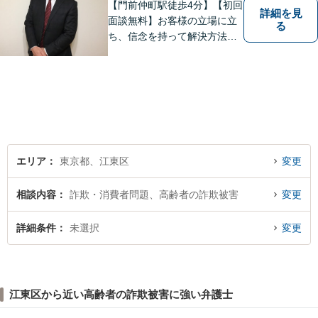
【門前仲町駅徒歩4分】【初回
詳細を見
面談無料】お客様の立場に立
る
ち、信念を持って解決方法を
アドバイスします。相続問題
／離婚問題／借金問題／交通
事故／刑事事件など、幅広く
対応します。法律トラブルで
お悩みの方は、お気軽にご相
談ください。
エリア
東京都、江東区
変更
相談内容
詐欺・消費者問題、高齢者の詐欺被害
変更
詳細条件
未選択
変更
江東区から近い高齢者の詐欺被害に強い弁護士