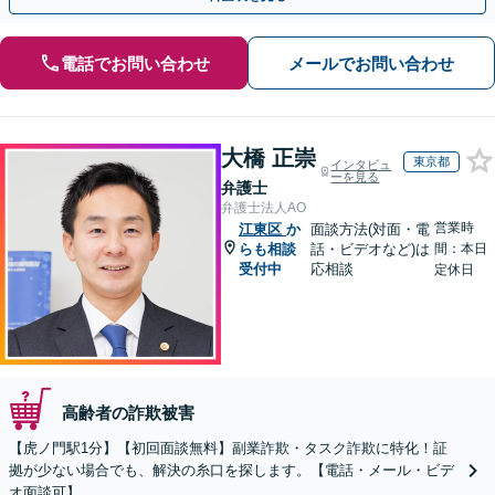
電話でお問い合わせ
メールでお問い合わせ
大橋 正崇
東京都
インタビュ
ーを見る
弁護士
弁護士法人AO
営業時
江東区
か
面談方法(対面・電
らも相談
話・ビデオなど)は
間：本日
受付中
応相談
定休日
高齢者の詐欺被害
【虎ノ門駅1分】【初回面談無料】副業詐欺・タスク詐欺に特化！証
拠が少ない場合でも、解決の糸口を探します。【電話・メール・ビデ
オ面談可】