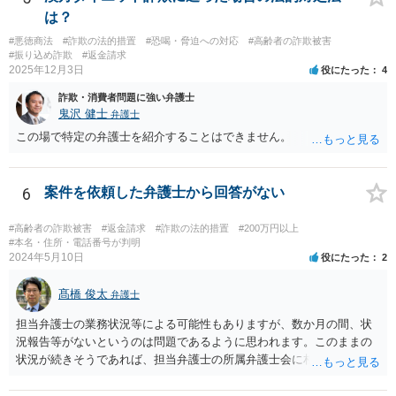
て、故意の不法行為の場合、特段の事情がない限り、被害者の落ち度
は？
等を過失と評価して損害額の減額事由とすることは許されない。」と
判示した。 （２）東京高等裁判所平成３０年５月２３日裁判例 裁判所
#悪徳商法
#詐欺の法的措置
#恐喝・脅迫への対応
#高齢者の詐欺被害
は、「故意ある不法行為（詐欺行為）に対する過失相殺の適用」につ
#振り込め詐欺
#返金請求
2025年12月3日
いて「本件のような故意による不法行為であって犯罪成立可能性すら
役にたった
4
あるものによる被害について、過失相殺をすることは、極力避けるべ
詐欺・消費者問題に強い弁護士
きである。・・・過失相殺は、当事者間の公平を図るため、損害賠償
鬼沢 健士
弁護士
の額を定めるに当たって、被害者の過失を考慮する制度であるとこ
この場で特定の弁護士を紹介することはできません。
ろ、第１審被告らの不法行為は、故意による違法な詐欺行為であっ
て、このような場合に、被害者である第１審原告らの損害額を減額す
ることは、加害者である第１審被告らに対し、故意に違法な手段で取
6
案件を依頼した弁護士から回答がない
得した利得を許容する結果になって相当でない。」と判示した。。 投
資詐欺（ポンジスキーム）等の事例においては、相手方が故意に騙し
#高齢者の詐欺被害
#返金請求
#詐欺の法的措置
#200万円以上
た事案であれば、過失相殺の主張は封じられることになります。
#本名・住所・電話番号が判明
2024年5月10日
役にたった
2
髙橋 俊太
弁護士
担当弁護士の業務状況等による可能性もありますが、数か月の間、状
況報告等がないというのは問題であるように思われます。このままの
状況が続きそうであれば、担当弁護士の所属弁護士会に相談してみる
ことを検討してもよいかもしれません。