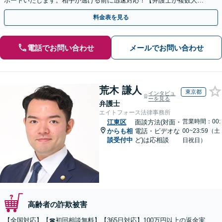
ポートいたします。相手が逃げる前に迅速対応！【弁護士が複数人在
籍】事務所内で連携し問題解決へ【休日・夜間面談可】
料金表を見る
電話でお問い合わせ
メールでお問い合わせ
荒木 謙人
東京都
インタビュ
ーを見る
弁護士
エイトフォース法律事務所
営業時間：00:
江東区
面談方法(対面・
からも相
電話・ビデオな
00~23:59（土
談受付中
ど)は応相談
日祝日）
高齢者の詐欺被害
【全国対応】【☎︎初回相談無料】【365日対応】100万円以上の返金実