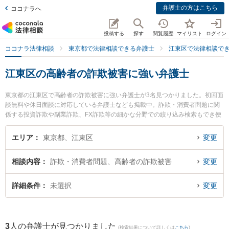
弁護士の方はこちら
ココナラへ
投稿する
探す
閲覧履歴
マイリスト
ログイン
ココナラ法律相談
東京都で法律相談できる弁護士
江東区で法律相談で
江東区の高齢者の詐欺被害に強い弁護士
東京都の江東区で高齢者の詐欺被害に強い弁護士が3名見つかりました。初回面
談無料や休日面談に対応している弁護士なども掲載中。詐欺・消費者問題に関
係する投資詐欺や副業詐欺、FX詐欺等の細かな分野での絞り込み検索もでき便
利です。特に泰信法律事務所の町田 伸明弁護士や尾田・星野法律事務所の尾田
隆行弁護士、もんなか法律事務所の大谷 真司弁護士のプロフィール情報や弁護
エリア
東京都、江東区
変更
士費用、強みなどが注目されています。『江東区で土日や夜間に発生した高齢
者の詐欺被害のトラブルを今すぐに弁護士に相談したい』『高齢者の詐欺被害
相談内容
詐欺・消費者問題、高齢者の詐欺被害
変更
のトラブル解決の実績豊富な近くの弁護士を検索したい』『初回相談無料で高
齢者の詐欺被害を法律相談できる江東区内の弁護士に相談予約したい』などで
お困りの相談者さんにおすすめです。
詳細条件
未選択
変更
3
人の弁護士が見つかりました
(検索結果について詳しくは
こちら
)