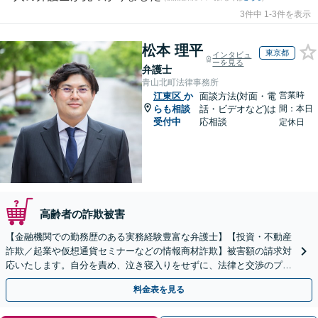
3件中 1-3件を表示
松本 理平
東京都
インタビュ
ーを見る
弁護士
青山北町法律事務所
営業時
江東区
か
面談方法(対面・電
らも相談
話・ビデオなど)は
間：本日
受付中
応相談
定休日
高齢者の詐欺被害
【金融機関での勤務歴のある実務経験豊富な弁護士】【投資・不動産
詐欺／起業や仮想通貨セミナーなどの情報商材詐欺】被害額の請求対
応いたします。自分を責め、泣き寝入りをせずに、法律と交渉のプロ
にまずはご相談ください。【表参道駅から徒歩3分】
料金表を見る