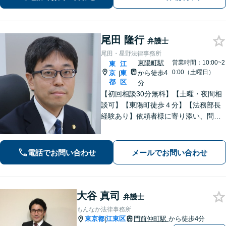
経験】
尾田 隆行
弁護士
尾田・星野法律事務所
東陽町駅
営業時間：10:00~2
東
江
0:00（土曜日）
京
東
から徒歩4
|
都
区
分
【初回相談30分無料】【土曜・夜間相
談可】【東陽町徒歩４分】【法務部長
経験あり】依頼者様に寄り添い、問題
の解決に向けて、誠実な対応を心がけ
ています。相続・離婚・男女問題・労
働・刑事・債権回収・借金・企業法務
電話でお問い合わせ
メールでお問い合わせ
などお困りの際はどうぞご相談くださ
い。
大谷 真司
弁護士
もんなか法律事務所
東京都
江東区
門前仲町駅
から徒歩4分
|