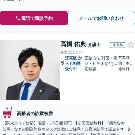
電話で面談予約
メールでお問い合わせ
高橋 佑典
弁護士
東京都
弁護士法人AO
営業時
江東区
か
面談方法(対面・電
らも相談
話・ビデオなど)は
間：本日
受付中
応相談
定休日
高齢者の詐欺被害
【関東エリア対応】電話・LINE相談可】【初回面談無料】「簡単なお
仕事」などの副業詐欺やタスク詐欺にご注意！口座凍結等で返金をサ