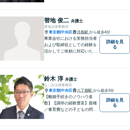
弁護士に相談するのはちょっ
と気が引ける…といった方々
のために、広く開かれた法律
替地 俊二
弁護士
事務所を目指しております。
替地法律事務所
東京都
中央区
月島駅
から徒歩4分
|
事業会社における実務担当者
詳細を見
および取締役としての経験を
る
活かしてご依頼に対応いたし
ます。
鈴木 淳
弁護士
なごみ法律事務所
東京都
中央区
八丁堀駅
から徒歩3分
|
【離婚手続きのノウハウ多
詳細を見
数】【調停の経験豊富】親権
る
／養育費などの子どもの問題
にも対応【顧問契約実績多
数】LINEでいつでもすぐに相
談可能。一人ひとりのお悩み