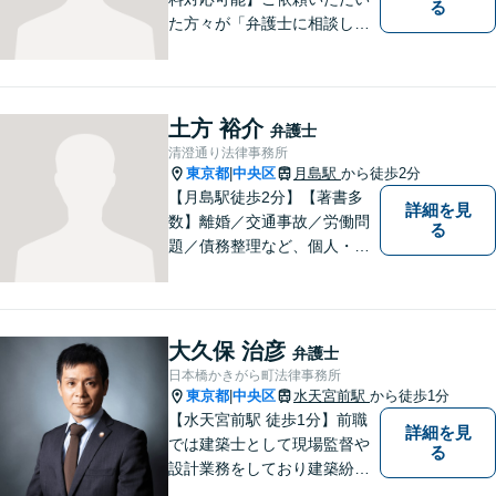
る
た方々が「弁護士に相談して
よかった」とご満足いただけ
るよう、日々の精進を重ねな
がら、法律問題に真摯に向き
合います。お金にまつわるト
土方 裕介
弁護士
ラブルや終活に関するお悩み
清澄通り法律事務所
もお気軽にご相談ください。
東京都
中央区
月島駅
から徒歩2分
|
【月島駅徒歩2分】【著書多
詳細を見
数】離婚／交通事故／労働問
る
題／債務整理など、個人・法
人問わず幅広い案件に対応可
能です。フットワークを生か
し、早期解決を図ります。
「リーズナブルな費用で高品
大久保 治彦
弁護士
質な法的サービス」を目指し
日本橋かきがら町法律事務所
ます。
東京都
中央区
水天宮前駅
から徒歩1分
|
【水天宮前駅 徒歩1分】前職
詳細を見
では建築士として現場監督や
る
設計業務をしており建築紛争
を中心に活動してきました。