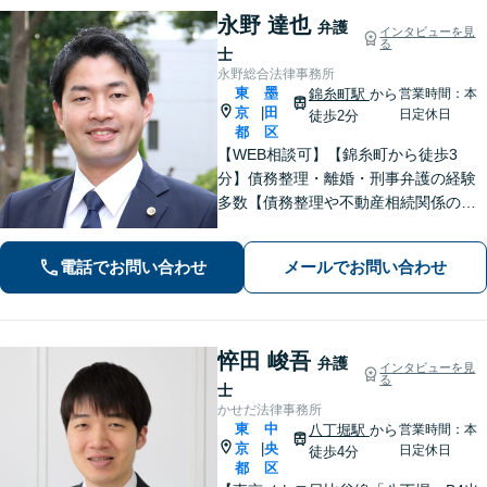
永野 達也
弁護
インタビューを見
る
士
永野総合法律事務所
東
墨
錦糸町駅
から
営業時間：本
京
田
|
日定休日
徒歩2分
都
区
【WEB相談可】【錦糸町から徒歩3
分】債務整理・離婚・刑事弁護の経験
多数【債務整理や不動産相続関係の著
書執筆経験あり】まずはお気軽にご相
談ください【LINEで連絡可】【夜間・
電話でお問い合わせ
メールでお問い合わせ
休日面談可】【完全個室】【法テラス
利用可】
悴田 峻吾
弁護
インタビューを見
る
士
かせだ法律事務所
東
中
八丁堀駅
から
営業時間：本
京
央
|
日定休日
徒歩4分
都
区