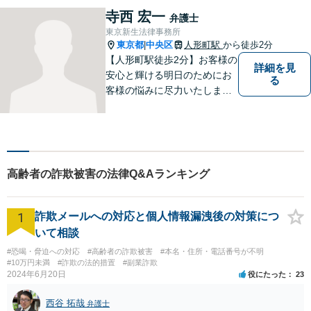
に真摯に向き合い最後までサ
寺西 宏一
弁護士
ポート。性別・年齢問わず、
東京新生法律事務所
お気軽にご相談ください【八
東京都
中央区
人形町駅
から徒歩2分
|
丁堀駅徒歩2分】
【人形町駅徒歩2分】お客様の
詳細を見
安心と輝ける明日のためにお
る
客様の悩みに尽力いたしま
す。お客様に親身に寄り添
い、迅速な解決を目指しま
す。一人で悩んでいても問題
が解決することはありませ
ん。 お気軽にご相談くださ
高齢者の詐欺被害の法律Q&Aランキング
い。
1
詐欺メールへの対応と個人情報漏洩後の対策につ
いて相談
#恐喝・脅迫への対応
#高齢者の詐欺被害
#本名・住所・電話番号が不明
#10万円未満
#詐欺の法的措置
#副業詐欺
2024年6月20日
役にたった
23
西谷 拓哉
弁護士