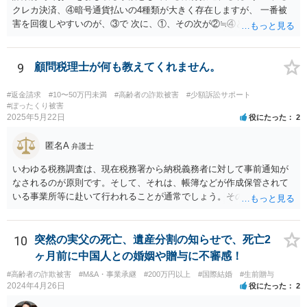
クレカ決済、④暗号通貨払いの4種類が大きく存在しますが、 一番被
害を回復しやすいのが、③で 次に、①、その次が②≒④となります。
仮想通貨・暗号資産で騙し取られた金が回収できたという話は私は聞
いたことがないのが実情です。 現在、できる手段はすでに回答したこ
と以外にほぼないと思いますが、一度、弁護士会の消費者系に関する
9
顧問税理士が何も教えてくれません。
事案の取り扱いのある法律相談の予約を取られて一度相談を受けられ
てみてください。
#返金請求
#10〜50万円未満
#高齢者の詐欺被害
#少額訴訟サポート
#ぼったくり被害
2025年5月22日
役にたった
2
匿名A
弁護士
いわゆる税務調査は、現在税務署から納税義務者に対して事前通知が
なされるのが原則です。そして、それは、帳簿などが作成保管されて
いる事業所等に赴いて行われることが通常でしょう。その場合、当然
ながら納税者が知らないということはあり得ません。 そうではなく、
税務署からの行政指導の一環として調査・質問に応じて、何らかの対
応をしたのでしょうか。それであれば、場合によっては税理士限りで
10
突然の実父の死亡、遺産分割の知らせで、死亡2
の対応はありえるかもしれません。ただそうすると、もともとの申告
ヶ月前に中国人との婚姻や贈与に不審感！
の不備の是正ということになるので、報酬が発生するものかどうかと
#高齢者の詐欺被害
#M&A・事業承継
#200万円以上
#国際結婚
#生前贈与
いう問題はあるかも知れません。 あらためて、問い合わせをした方が
2024年4月26日
役にたった
2
よいかもしれません。