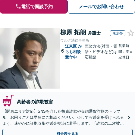
電話で面談予約
メールでお問い合わせ
柳原 拓朗
弁護士
東京都
ウルク法律事務所
営業時
江東区
か
面談方法(対面・電
らも相談
話・ビデオなど)は
間：本日
受付中
応相談
定休日
高齢者の詐欺被害
【関東エリア対応】SNSを介した投資詐欺や仮想通貨詐欺のトラブ
ル、お困りごとは早急にご相談ください。少しでも返金を受けられる
よう、速やかに証拠収集や返金交渉に着手します。「詐欺の二次被
害」のご相談も対応します【初回相談無料】【Web相談可】
料金表を見る