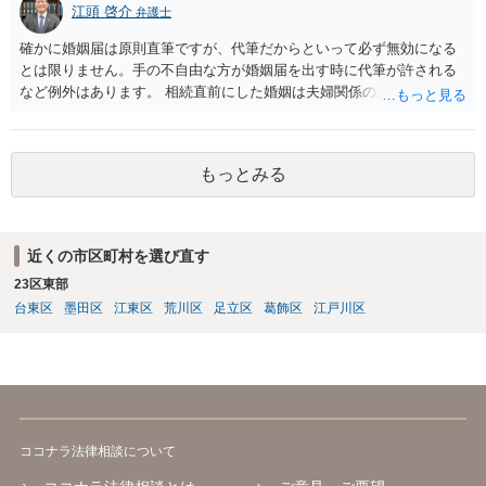
江頭 啓介
弁護士
確かに婚姻届は原則直筆ですが、代筆だからといって必ず無効になる
とは限りません。手の不自由な方が婚姻届を出す時に代筆が許される
など例外はあります。 相続直前にした婚姻は夫婦関係の形成を目的と
したものではないとして無効となる可能性はあります。 上記の意味が
わかりません、分かりやすく解説していただけませんでしょうか？ →
婚姻が成立するには二つの要素が必要と言われております。一つは届
もっとみる
出ですが、もう一つは双方の婚姻意思です。 婚姻意思は、夫婦として
相互に助け合いながら生活していく意思というとイメージしやすいか
と思います。 ここで、相続目的での婚姻をみてみます。これは夫婦と
して生活していくというよりは、一方が死亡した際に生じる相続のた
近くの市区町村を選び直す
めに配偶者という立場を得ることが主な目的となります。 したがっ
23区東部
て、形式的に届出がなされたとしても、双方は夫婦生活を営む意思が
ないので、婚姻意思はありません。 よって、婚姻は婚姻意思の欠如に
台東区
墨田区
江東区
荒川区
足立区
葛飾区
江戸川区
より、無効となります。
ココナラ法律相談について