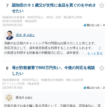
7
認知症の９１歳父が女性に金品を貢ぐのをやめさ
せたい
#高齢者の詐欺被害
#200万円以上
#本名・住所・電話番号が判明
#詐欺の法的措置
#返金請求
2025年8月13日
役にたった
4
清水 卓
弁護士
高齢のお父様のキャッシング等の問題ねお困りのことと存じます。
対応方法として、成年後見制度を利用することが考えられます。 こ
の制度を利用する対象者の判断能力に応じ、成年後見、保佐、補助と
いう類型があり、認知症初期段階の方でも利用できる可能性がありま
す。なお、いずれも、家庭裁判所に申立てをする必要があります。
成年後見の場合、本人自ら借金やキャッシングはできません。保佐の
8
母が詐欺被害で900万円失い、今後の対応を相談
場合、本人のために選任される保佐人の同意なく、借金やキャッシン
したい
グはできず、同意なしにこれらを行った場合、保佐人は取り消すこと
#仮想通貨詐欺
#200万円以上
#高齢者の詐欺被害
#振り込め詐欺
ができます。補助の場合も借金やキャッシングを同意事項に設定で
#フィッシング詐欺
#返金請求
き、保佐の場合と同様の対応が可能です。 裁判所のサイトで制度案
2025年7月19日
役にたった
2
内がされていますので、紹介しておきます。 より詳しくは、お住ま
いの地域の弁護士会や法テラス等でご相談になられてみてください。
匿名A
弁護士
【参考】成年後見制度について（裁判所サイト） https://www.courts.g
o.jp/saiban/koukenp/koukenp1/index.html
詐欺行為でお金を騙し取る手段として、①銀行振込、②現金払い、③