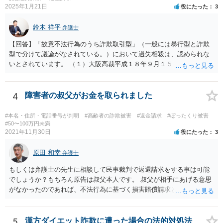
2025年1月21日
役にたった
3
鈴木 祥平
弁護士
【回答】「故意不法行為のうち詐欺取引型」（一般には暴行型と詐欺
型で分けて議論がなされている。）において過失相殺は、認められな
いとされています。 （１）大阪高裁平成１８年９月１５日裁判例 裁判
所は、「故意ある不法行為に対する過失相殺の適否」について「過失
相殺は、本来文字通り過失のある当事者同士の損害の公平な分担調整
のための法制度であり、元来故意の不法行為の場合にはなじまないも
4
障害者の叔父がお金を取られました
のというべきである。なぜなら、故意の不法行為は、加害者が悪意を
もって一方的に被害者に対して仕掛けるものであり、根本的に被害者
#本名・住所・電話番号が判明
#高齢者の詐欺被害
#返金請求
#ぼったくり被害
に生じた痛みをともに分け合うための基盤を欠く上、取引的不法行為
#50〜100万円未満
2021年11月30日
役にたった
3
における加害者の故意は、通常、被害者の落ち度或いは弱み、不意、
不用意、不注意、未熟、無能、無知、愚昧等に対して向けられ、それ
原田 和幸
らにつけ込むものであるから、被害者が加害者の思惑どおりに落ち度
弁護士
等を示したからといって、これをもって被害者の過失と評価し、被害
もしくは弁護士の先生に相談して民事裁判で返還請求をする事は可能
者の加害者に対する損害賠償から被害者の落ち度等相当分を減額する
でしょうか？もちろん原告は叔父本人です。 叔父が相手にあげる意思
ことにすれば必ず不法行為の成果をその分確保することができること
がなかったのであれば、不法行為に基づく損害賠償請求とか不当利得
になるが、そのような事態を容認することは、結果として、不法行為
返還請求は考えられると思います。
のやり得を保証するに等しく、故意の不法行為を助長、支援、奨励す
るにも似て、明らかに正義と法の精神に反するからである。したがっ
5
漢方ダイエット詐欺に遭った場合の法的対処法