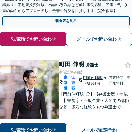
績あり！不動産投資詐欺／出会い系詐欺など解決事例多数。民事・刑
事の両面からアプローチし、最善の解決を目指します【完全個室】
【代々木駅3分】
料金表を見る
電話でお問い合わせ
メールでお問い合わせ
町田 伸明
弁護士
泰信法律事務所
東
江
門前仲町駅
か
営業時間：本
京
東
|
日定休日
ら徒歩1分
都
区
【門前仲町駅1分】【弁護士歴10年以
上】警視庁・一般企業・大学での講師
など、多彩な経験をもつ弁護士です
【企業危機管理士資格あり】相続問
題・不動産問題・企業法務など、的確
にアドバイスいたします【民事調停官
電話でお問い合わせ
メールで面談予約