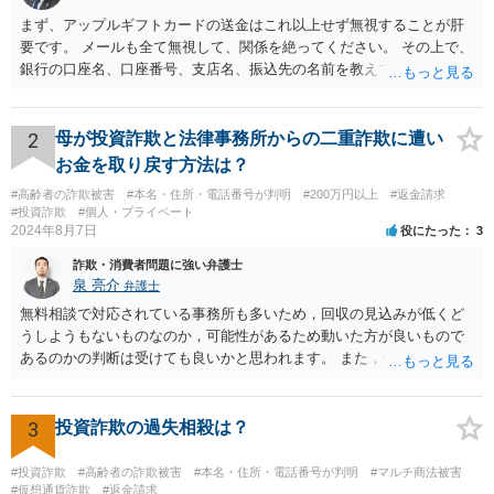
まず、アップルギフトカードの送金はこれ以上せず無視することが肝
要です。 メールも全て無視して、関係を絶ってください。 その上で、
銀行の口座名、口座番号、支店名、振込先の名前を教えてしまってい
る点について、 振込詐欺用の口座として今後利用される可能性が０で
はありません。 そのため、現時点でとくに、詳細不明の入金がないこ
となどが確認できるのであれば、念のため、相手に教えてしまった口
2
母が投資詐欺と法律事務所からの二重詐欺に遭い
座については、 銀行で口座の解約処理をすることをお勧め致します。
お金を取り戻す方法は？
#高齢者の詐欺被害
#本名・住所・電話番号が判明
#200万円以上
#返金請求
#投資詐欺
#個人・プライベート
2024年8月7日
役にたった
3
詐欺・消費者問題に強い弁護士
泉 亮介
弁護士
無料相談で対応されている事務所も多いため，回収の見込みが低くど
うしようもないものなのか，可能性があるため動いた方が良いもので
あるのかの判断は受けても良いかと思われます。 また，依頼された弁
護士に懲戒処分が出ているようであるならば，着手金等については返
金がされる可能性もあるかと思われます。
3
投資詐欺の過失相殺は？
#投資詐欺
#高齢者の詐欺被害
#本名・住所・電話番号が判明
#マルチ商法被害
#仮想通貨詐欺
#返金請求