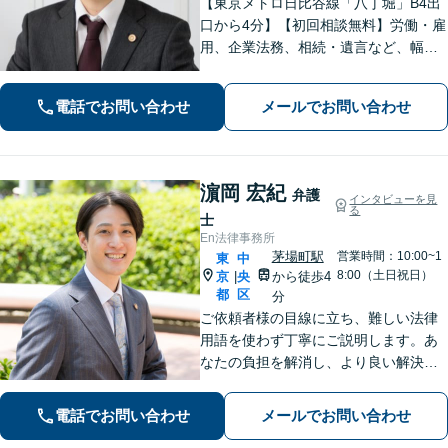
【東京メトロ日比谷線「八丁堀」B4出
口から4分】【初回相談無料】労働・雇
用、企業法務、相続・遺言など、幅広
く対応しています。法律の力で困って
いる方の力になりたいと思い、弁護士
電話でお問い合わせ
メールでお問い合わせ
になりました。お気軽にご相談くださ
い。【電話相談可】【休日面談可】
濵岡 宏紀
弁護
インタビューを見
る
士
En法律事務所
茅場町駅
営業時間：10:00~1
東
中
8:00（土日祝日）
京
央
から徒歩4
|
都
区
分
ご依頼者様の目線に立ち、難しい法律
用語を使わず丁寧にご説明します。あ
なたの負担を解消し、より良い解決へ
の一歩を全力で支えます。まずはご相
談ください【初回相談30分無料】【弁
電話でお問い合わせ
メールでお問い合わせ
護士直通電話】【WEB面談可】【夜間