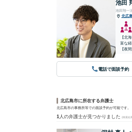
池田 
池田翔一
北広
【北海
富な経
【夜間
電話で面談予約
北広島市に所在する弁護士
北広島市の事務所等での面談予約が可能です。
1
人の弁護士が見つかりました
(検索結