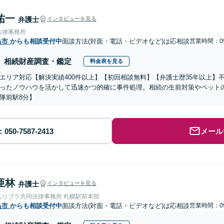
祐一
弁護士
インタビューを見る
法律事務所
島市
からも相談受付中
面談方法(対面・電話・ビデオなど)は応相談
営業時間：09
相続財産調査・鑑定
料金表を見る
エリア対応【解決実績400件以上】【初回相談無料】【弁護士歴35年以上】
ったノウハウを活かして迅速かつ的確に事件処理。相続の生前対策やペット
隊前駅8分】
メール
亜林
弁護士
インタビューを見る
人リブラ共同法律事務所 札幌駅前本部
島市
からも相談受付中
面談方法(対面・電話・ビデオなど)は応相談
営業時間：09