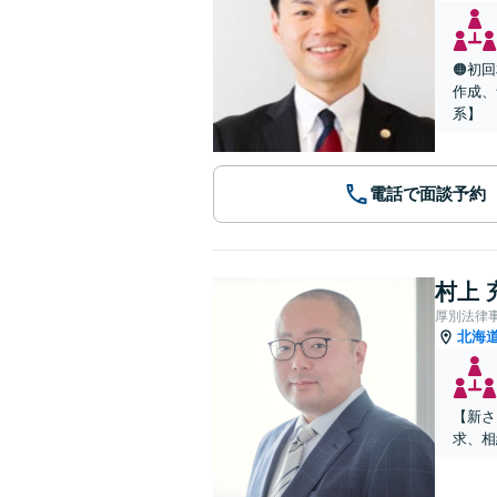
🟠初
作成、
系】
電話で面談予約
村上 
厚別法律
北海
【新さ
求、相