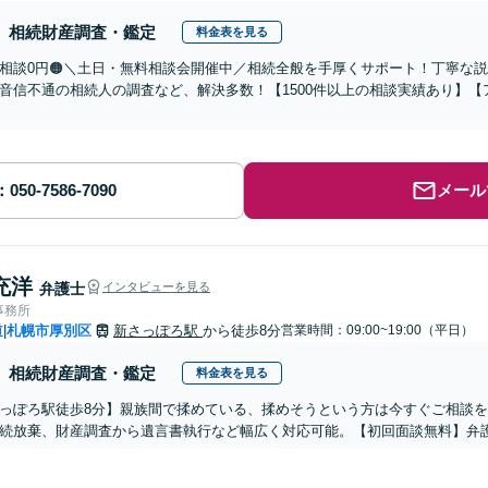
相続財産調査・鑑定
料金表を見る
回相談0円🟠＼土日・無料相談会開催中／相続全般を手厚くサポート！丁寧な
音信不通の相続人の調査など、解決多数！【1500件以上の相談実績あり】
メール
充洋
弁護士
インタビューを見る
事務所
道
札幌市厚別区
新さっぽろ駅
から徒歩8分
営業時間：09:00~19:00（平日）
|
相続財産調査・鑑定
料金表を見る
っぽろ駅徒歩8分】親族間で揉めている、揉めそうという方は今すぐご相談
続放棄、財産調査から遺言書執行など幅広く対応可能。【初回面談無料】弁