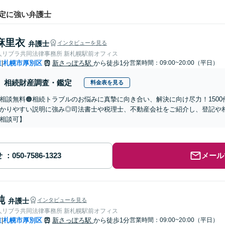
定に強い弁護士
麻里衣
弁護士
インタビューを見る
人リブラ共同法律事務所 新札幌駅前オフィス
道
札幌市厚別区
新さっぽろ駅
から徒歩1分
営業時間：09:00~20:00（平日）
|
相続財産調査・鑑定
料金表を見る
回相談無料🟠相続トラブルのお悩みに真摯に向き合い、解決に向け尽力！150
かりやすい説明に強み◎司法書士や税理士、不動産会社をご紹介し、登記や
相談可】
せ
メール
純
弁護士
インタビューを見る
人リブラ共同法律事務所 新札幌駅前オフィス
道
札幌市厚別区
新さっぽろ駅
から徒歩1分
営業時間：09:00~20:00（平日）
|