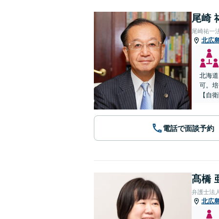
尾崎 
尾崎祐一
北広
北海道
可。培
【自衛
電話で面談予約
髙橋 
弁護士法
北広