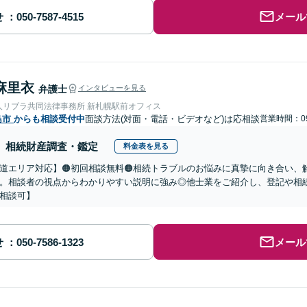
せ
メール
麻里衣
弁護士
インタビューを見る
人リブラ共同法律事務所 新札幌駅前オフィス
島市
からも相談受付中
面談方法(対面・電話・ビデオなど)は応相談
営業時間：09
相続財産調査・鑑定
料金表を見る
道エリア対応】🟠初回相談無料🟠相続トラブルのお悩みに真摯に向き合い、解
。相談者の視点からわかりやすい説明に強み◎他士業をご紹介し、登記や相
相談可】
せ
メール