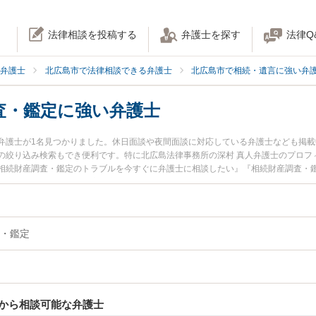
法律相談を投稿する
弁護士を探す
法律Q
弁護士
北広島市で法律相談できる弁護士
北広島市で相続・遺言に強い弁
査・鑑定に強い弁護士
弁護士が1名見つかりました。休日面談や夜間面談に対応している弁護士なども掲
の絞り込み検索もでき便利です。特に北広島法律事務所の深村 真人弁護士のプロフ
相続財産調査・鑑定のトラブルを今すぐに弁護士に相談したい』『相続財産調査・
鑑定を法律相談できる北広島市内の弁護士に相談予約したい』などでお困りの相談
・鑑定
から相談可能な弁護士