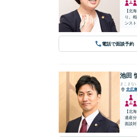
【北海
り。相
ンスト
電話で面談予約
池田 
まこまな
北広
【北海
遺産分
面談対