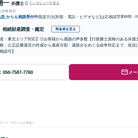
翔一
弁護士
インタビューを見る
法律事務所
島市
からも相談受付中
面談方法(対面・電話・ビデオなど)は応相談
営業時間：09
相続財産調査・鑑定
料金表を見る
道・東北エリア対応】◎お客様から感謝の声多数【行政書士資格のある弁護
験」公正証書遺言の作成から遺産分割・遺留分をめぐる紛争対応まで、状況
相談可】
メー
果について詳しくは
こちら
)