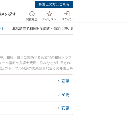
弁護士の方はこちら
&Aを探す
閲覧履歴
マイリスト
ログイン
護士
北広島市で相続財産調査・鑑定に強い弁護士
載中。相続・遺言に関係する家族間の相続トラブ
ィール情報や弁護士費用、強みなどが注目され
鑑定のトラブル解決の実績豊富な近くの弁護士を
者さんにおすすめです。
変更
変更
変更