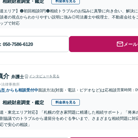
相続財産調査・鑑定
料金表を見る
道エリア】🟠初回相談0円🟠相続トラブルのお悩みに真摯に向き合い、解決に
談者の視点からわかりやすい説明に強み◎司法書士や税理士、不動産会社を
ップで対応
メール
慎介
弁護士
インタビューを見る
い法律事務所
島市
からも相談受付中
面談方法(対面・電話・ビデオなど)は応相談
営業時間：09
相続財産調査・鑑定
料金表を見る
道・東北エリア対応】「札幌の空き家問題に精通した相続サポート」「将来
割協議でのトラブルから遺留分をめぐる争いまで、さまざまな相続問題に対応
応で安心の相談」