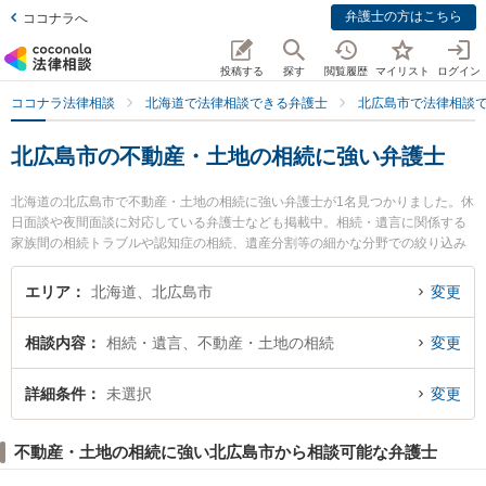
弁護士の方はこちら
ココナラへ
投稿する
探す
閲覧履歴
マイリスト
ログイン
ココナラ法律相談
北海道で法律相談できる弁護士
北広島市で法律相談
北広島市の不動産・土地の相続に強い弁護士
北海道の北広島市で不動産・土地の相続に強い弁護士が1名見つかりました。休
日面談や夜間面談に対応している弁護士なども掲載中。相続・遺言に関係する
家族間の相続トラブルや認知症の相続、遺産分割等の細かな分野での絞り込み
検索もでき便利です。特に北広島法律事務所の深村 真人弁護士のプロフィール
情報や弁護士費用、強みなどが注目されています。『北広島市で土日や夜間に
エリア
北海道、北広島市
変更
発生した不動産・土地の相続のトラブルを今すぐに弁護士に相談したい』『不
動産・土地の相続のトラブル解決の実績豊富な近くの弁護士を検索したい』
相談内容
相続・遺言、不動産・土地の相続
変更
『初回相談無料で不動産・土地の相続を法律相談できる北広島市内の弁護士に
相談予約したい』などでお困りの相談者さんにおすすめです。
詳細条件
未選択
変更
不動産・土地の相続に強い北広島市から相談可能な弁護士