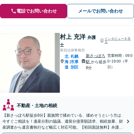
電話でお問い合わせ
メールでお問い合わせ
村上 充洋
弁護
インタビューを見
る
士
厚別法律事務所
新さっぽろ
営業時間：09:0
北
札幌
0~19:00（平
海
市厚
駅
から徒歩
|
道
別区
日）
8分
不動産・土地の相続
【新さっぽろ駅徒歩8分】親族間で揉めている、揉めそうという方は
今すぐご相談を！遺産分割の協議、遺留分侵害額請求、相続放棄、財
産調査から遺言書執行など幅広く対応可能。【初回面談無料】弁護士
が窓口になりストレス軽減！