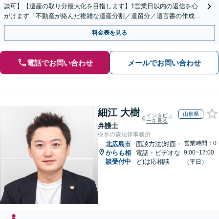
談可】【遺産の取り分最大化を目指します】1営業日以内の返信を心
がけます「不動産が絡んだ複雑な遺産分割／遺留分／遺言書の作成・
執行／事業承継など、お任せください」【休日相談あり】
料金表を見る
電話でお問い合わせ
メールでお問い合わせ
細江 大樹
山形県
インタビュ
ーを見る
弁護士
樹氷の森法律事務所
営業時間：0
北広島市
面談方法(対面・
からも相
電話・ビデオな
9:00~17:00
談受付中
ど)は応相談
（平日）