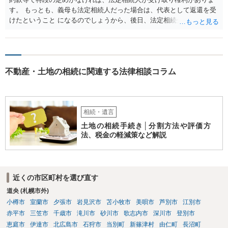
す。 もっとも、義母も法定相続人だった場合は、代表として返還を受
けたということ になるのでしょうから、後日、法定相続分に基づいて
精算を求めることは可能と思います。
不動産・土地の相続に関連する法律相談コラム
相続・遺言
土地の相続手続き│分割方法や評価方
法、税金の軽減策など解説
近くの市区町村を選び直す
道央 (札幌市外)
小樽市
室蘭市
夕張市
岩見沢市
苫小牧市
美唄市
芦別市
江別市
赤平市
三笠市
千歳市
滝川市
砂川市
歌志内市
深川市
登別市
恵庭市
伊達市
北広島市
石狩市
当別町
新篠津村
由仁町
長沼町