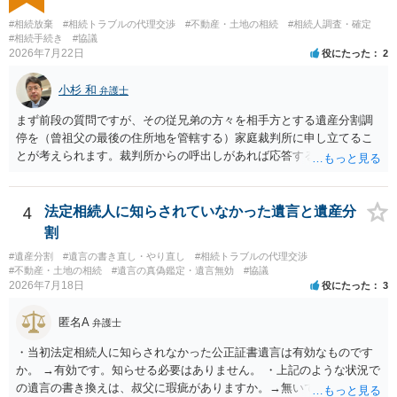
はありますが、 ・伯母様自身が分割協議に加わっていること ・御祖母
様の意に反する遺産分割協議を行う実益が誰にあったかの立証が困難
#相続放棄
#相続トラブルの代理交渉
#不動産・土地の相続
#相続人調査・確定
であること からすると、実際に遺産分割協議の効力が否定される可能
#相続手続き
#協議
2026年7月22日
役にたった
2
性はそれほど高くない（立証のハードルは非常に高い）ということが
言えると思います。
小杉 和
弁護士
まず前段の質問ですが、その従兄弟の方々を相手方とする遺産分割調
停を（曾祖父の最後の住所地を管轄する）家庭裁判所に申し立てるこ
とが考えられます。裁判所からの呼出しがあれば応答する可能性がま
だあるのではないでしょうか。 後段の質問については、相続放棄は可
能と思われます。時間が思った以上にないので必要書類をてきぱきと
揃える必要があります。その点是非御注意ください。
4
法定相続人に知らされていなかった遺言と遺産分
割
#遺産分割
#遺言の書き直し・やり直し
#相続トラブルの代理交渉
#不動産・土地の相続
#遺言の真偽鑑定・遺言無効
#協議
2026年7月18日
役にたった
3
匿名A
弁護士
・当初法定相続人に知らされなかった公正証書遺言は有効なものです
か。 →有効です。知らせる必要はありません。 ・上記のような状況で
の遺言の書き換えは、叔父に瑕疵がありますか。→無いです。 ・分割