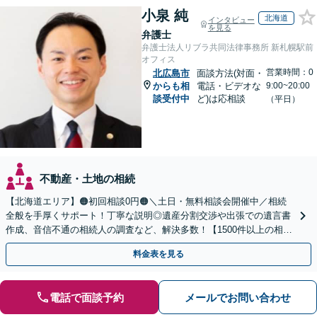
小泉 純
北海道
インタビュー
を見る
弁護士
弁護士法人リブラ共同法律事務所 新札幌駅前
オフィス
営業時間：0
北広島市
面談方法(対面・
からも相
電話・ビデオな
9:00~20:00
談受付中
ど)は応相談
（平日）
不動産・土地の相続
【北海道エリア】🟠初回相談0円🟠＼土日・無料相談会開催中／相続
全般を手厚くサポート！丁寧な説明◎遺産分割交渉や出張での遺言書
作成、音信不通の相続人の調査など、解決多数！【1500件以上の相談
実績あり】【分かりやすい料金体系】
料金表を見る
電話で面談予約
メールでお問い合わせ