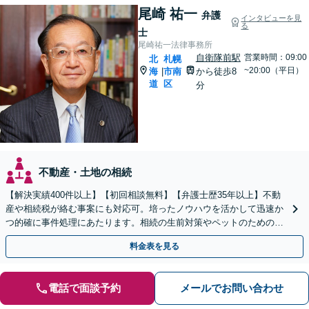
尾崎 祐一
弁護
インタビューを見
る
士
尾崎祐一法律事務所
自衛隊前駅
営業時間：09:00
北
札幌
~20:00（平日）
海
市南
から徒歩8
|
道
区
分
不動産・土地の相続
【解決実績400件以上】【初回相談無料】【弁護士歴35年以上】不動
産や相続税が絡む事案にも対応可。培ったノウハウを活かして迅速か
つ的確に事件処理にあたります。相続の生前対策やペットのための年
金システムもお任せ【完全個室】【自衛隊前駅8分】
料金表を見る
電話で面談予約
メールでお問い合わせ