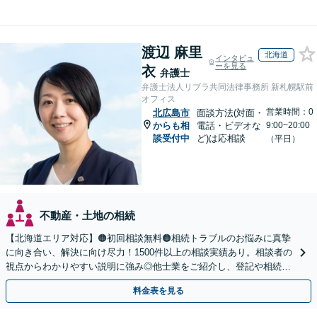
渡辺 麻里
北海道
インタビュ
ーを見る
衣
弁護士
弁護士法人リブラ共同法律事務所 新札幌駅前
オフィス
営業時間：0
北広島市
面談方法(対面・
からも相
電話・ビデオな
9:00~20:00
談受付中
ど)は応相談
（平日）
不動産・土地の相続
【北海道エリア対応】🟠初回相談無料🟠相続トラブルのお悩みに真摯
に向き合い、解決に向け尽力！1500件以上の相談実績あり。相談者の
視点からわかりやすい説明に強み◎他士業をご紹介し、登記や相続税
の申告までワンストップで対応【夜間相談可】
料金表を見る