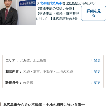
北海道
北広島市
北広島駅
から徒歩3分
|
【交通事故の取扱い多数】
詳細を見
【交通事故・相続・債務整理
る
に注力】【北広島駅徒歩3分】
地元出身の弁護士がじっくり
耳を傾け、全力で取り組ませ
ていただきます。離婚、相
続、交通事故、労働、企業法
務など、多岐に渡る分野に精
通しています。どうぞお気軽
にご連絡ください。
エリア
北海道、北広島市
変更
相談内容
相続・遺言、不動産・土地の相続
変更
詳細条件
未選択
変更
北広島市から近い不動産・土地の相続に強い弁護士