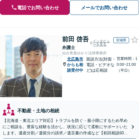
電話でお問い合わせ
メールでお問い合わせ
前田 啓吾
宮城県
インタビュ
ーを見る
弁護士
仙台青葉ゆかり法律事務所
営業時間：1
北広島市
面談方法(対面・
からも相
電話・ビデオな
0:00~21:00
談受付中
ど)は応相談
（平日）
不動産・土地の相続
【北海道・東北エリア対応】トラブルを防ぐ・最小限にするため早め
にご相談を。豊富な経験を活かし、状況に応じて柔軟にサポートいた
します。遺産分割／遺留分の請求／遺言書の作成など【初回相談60分