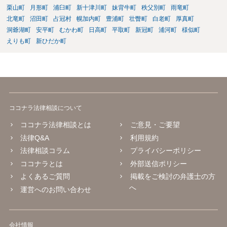
栗山町
月形町
浦臼町
新十津川町
妹背牛町
秩父別町
雨竜町
北竜町
沼田町
占冠村
幌加内町
豊浦町
壮瞥町
白老町
厚真町
洞爺湖町
安平町
むかわ町
日高町
平取町
新冠町
浦河町
様似町
えりも町
新ひだか町
ココナラ法律相談について
ココナラ法律相談とは
ご意見・ご要望
法律Q&A
利用規約
法律相談コラム
プライバシーポリシー
ココナラとは
外部送信ポリシー
よくあるご質問
掲載をご検討の弁護士の方
へ
運営へのお問い合わせ
会社情報