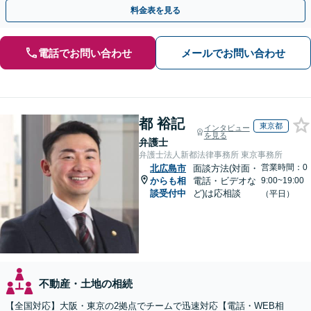
無料】【オンライン相談可能】
料金表を見る
電話でお問い合わせ
メールでお問い合わせ
都 裕記
東京都
インタビュー
を見る
弁護士
弁護士法人新都法律事務所 東京事務所
営業時間：0
北広島市
面談方法(対面・
からも相
電話・ビデオな
9:00~19:00
談受付中
ど)は応相談
（平日）
不動産・土地の相続
【全国対応】大阪・東京の2拠点でチームで迅速対応【電話・WEB相