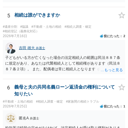
する場合の比率は、現状で、客観的に見てどの程度が妥当と考えられ
ますか。 →本人が自由に決められますので、どこが妥当とは言えない
です。客観的な基準もありません。 ・できれば穏やかに、分割を拒否
5
相続は誰ができますか
することはできますか。 →分割を拒否するということは、遺産はいら
ないということでしょうか。遺言で、受取を指定されててもいらない
#遺産分割
#協議
#不動産・土地の相続
#相続人調査・確定
と拒否することはできます。理由を説明する必要はありません。
#相続登記（義務化対応）
2026年7月16日
役にたった
2
吉田 雄大
弁護士
子どもがいる方が亡くなった場合の法定相続人の範囲は民法８８７条
に規定があり、あなたは代襲相続人として相続権があります（民法８
８７条２項）。 また、配偶者は常に相続人となります（民法８９０
条）。 「祖父の子供３人」の方の配偶者がご健在であれば、その方に
も相続権があります。つまり、孫５人に加えて「おじ又はおば」にも
相続権がある可能性があります。
6
義母と夫の共同名義ローン返済金の権利について
知りたい
#不動産・土地の相続
#相続人調査・確定
#家族間の相続トラブル
2026年7月25日
役にたった
1
匿名A
弁護士
約款等で特段の定めがなければ、法定相続人が受け取り権利がありま