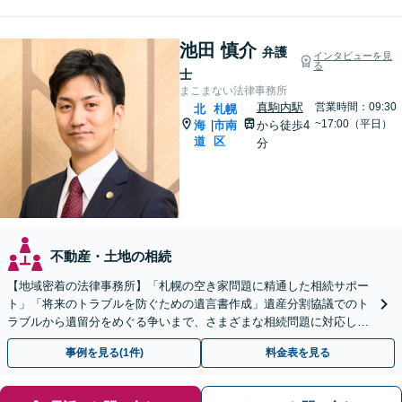
池田 慎介
弁護
インタビューを見
る
士
まこまない法律事務所
真駒内駅
営業時間：09:30
北
札幌
~17:00（平日）
海
市南
から徒歩4
|
道
区
分
不動産・土地の相続
【地域密着の法律事務所】「札幌の空き家問題に精通した相続サポー
ト」「将来のトラブルを防ぐための遺言書作成」遺産分割協議でのト
ラブルから遺留分をめぐる争いまで、さまざまな相続問題に対応して
います「アクセス良好・WEB面談対応で安心の相談」
事例を見る(1件)
料金表を見る