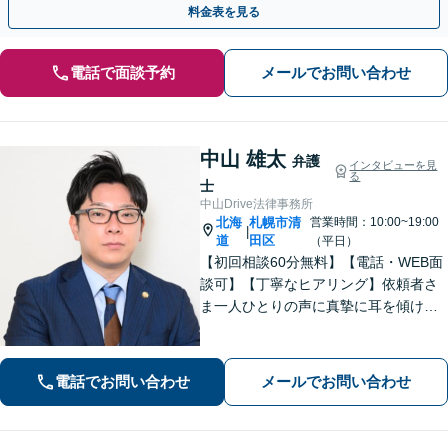
料金表を見る
電話で面談予約
メールでお問い合わせ
中山 雄太
弁護
インタビューを見
る
士
中山Drive法律事務所
北海
札幌市清
営業時間：10:00~19:00
|
道
田区
（平日）
【初回相談60分無料】【電話・WEB面
談可】【丁寧なヒアリング】依頼者さ
ま一人ひとりの声に真摯に耳を傾け、
「寄り添う」ことを大切にしておりま
す。どのようなお悩みでも、まずは一
度弁護士にご相談ください。最善の解
電話でお問い合わせ
メールでお問い合わせ
決策を共に考えていきましょう。