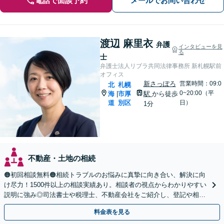
電話で面談予約
メールでお問い合わせ
渡辺 麻里衣
弁護
インタビューを見
る
士
弁護士法人リブラ共同法律事務所 新札幌駅前
オフィス
新さっぽろ
営業時間：09:0
北
札幌
0~20:00（平
海
市厚
駅
から徒歩
|
道
別区
日）
1分
不動産・土地の相続
🟠初回相談無料🟠相続トラブルのお悩みに真摯に向き合い、解決に向
け尽力！1500件以上の相談実績あり。相談者の視点からわかりやすい
説明に強み◎司法書士や税理士、不動産会社をご紹介し、登記や相続
税の申告までワンストップで対応【夜間相談可】
料金表を見る