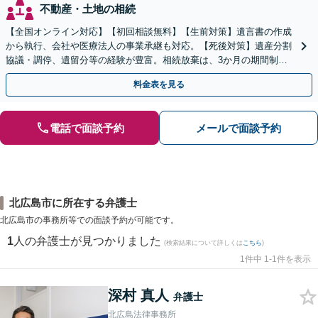
不動産・土地の相続
【全国オンライン対応】【初回相談無料】【生前対策】遺言書の作成
から執行、会社や医療法人の事業承継も対応。【死後対策】遺産分割
協議・調停、遺留分等の経験が豊富。相続放棄は、3か月の期間制限
があるため、お早めにご相談ください。【無料駐車場あり】
料金表を見る
電話で面談予約
メールで面談予約
北広島市に所在する弁護士
北広島市の事務所等での面談予約が可能です。
1
人の弁護士が見つかりました
(検索結果について詳しくは
こちら
)
1件中 1-1件を表示
深村 真人
弁護士
北広島法律事務所