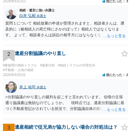
2026年8月3日
役にたった
3
相続・遺言に強い弁護士
白井 弘昭
弁護士
質問１について 相続放棄の申述が受理されますと、相談者さんは、遡
及的に（被相続人の死亡時にさかのぼって）相続人ではなくなりま
す。 よって、相談者さんは訴訟の相手方にはならなくなるので（明け
渡し請求の対象ではなくなるので）請求棄却となります。 相続放棄受
理証明を家庭裁判所で取得し、コピーを答弁書に添えて裁判所に提出
してください。 質問２について 請求棄却を求める答弁書を提出すれ
2
遺産分割協議のやり直し
ば、第１回期日は出席する必要がありません。その日は差支え（用事
があり出席できない）との記載で十分です。 質問３について 弁護士で
#家族間の相続トラブル
#遺産分割
#相続トラブルの代理交渉
はないので、ｍｉｎｔｓでの提出の必要は無いと思います。郵送（期
#不動産・土地の相続
2026年8月5日
役にたった
2
限までに届けばよい）で十分です。 詳細は、書面記載の裁判所書記官
にお問い合わせください。 以上、ご参考まで。
井上 祐司
弁護士
>分割協議のやり直しの裁判を起こすと言われています。 伯母の主張
通り協議書は無効なのでしょうか。 現時点では、遺産分割協議に基
づく不動産登記がされている状況で、分割協議自体の無効を裁判所が
認めたわけではないので、分割協議の効力に影響はありません。 先
方の訴訟の主張及び立証次第ですが、 ・御祖母様の認知能力に関する
医師の意見書、筆跡鑑定 が提出されればその効力が否定される可能性
3
遺産相続で従兄弟が協力しない場合の対処法は？