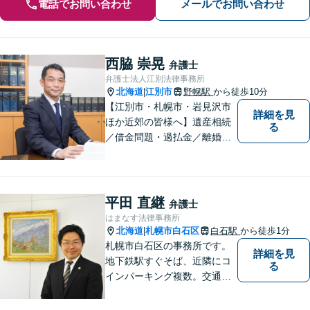
電話でお問い合わせ
メールでお問い合わせ
西脇 崇晃
弁護士
弁護士法人江別法律事務所
北海道
江別市
野幌駅
から徒歩10分
|
【江別市・札幌市・岩見沢市
詳細を見
ほか近郊の皆様へ】遺産相続
る
／借金問題・過払金／離婚／
不貞慰謝料／交通事故／刑事
事件など、個人のお悩みから
事業・会社関係のご相談まで
気軽にお問い合わせ下さい。
平田 直継
弁護士
はまなす法律事務所
北海道
札幌市白石区
白石駅
から徒歩1分
|
札幌市白石区の事務所です。
詳細を見
地下鉄駅すぐそば、近隣にコ
る
インパーキング複数。交通の
利便も良く、近隣の厚別区、
豊平区、清田区、北広島市、