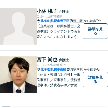
恵庭市、千歳市、江別市から
もアクセス良好。相続、交通
小林 桃子
弁護士
事故、離婚、債務整理など幅
こばやし法律事務所
広く対応する４０代の経験豊
北海道
札幌市豊平区
澄川駅
から徒歩7分
|
富な弁護士です。
【企業法務・顧問弁護士／交
詳細を見
通事故】クライアントである
る
皆さまのお力になれるよう全
力を尽くします。お気軽にお
相談ください。
宮下 尚也
弁護士
まこまない法律事務所
北海道
札幌市南区
真駒内駅
から徒歩4分
|
【休日・夜間も対応可】一般
詳細を見
民事事件／家事事件／債務整
る
理事件／消費者事件／労働事
件／刑事事件／会社関係など
幅広く対応いたします。費用
も丁寧にご説明。一人で悩み
を抱え込まず、まずは一度ご