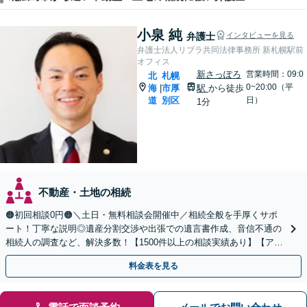
小泉 純
弁護士
インタビューを見る
弁護士法人リブラ共同法律事務所 新札幌駅前
オフィス
新さっぽろ
営業時間：09:0
北
札幌
0~20:00（平
海
市厚
駅
から徒歩
|
道
別区
日）
1分
不動産・土地の相続
🟠初回相談0円🟠＼土日・無料相談会開催中／相続全般を手厚くサポ
ート！丁寧な説明◎遺産分割交渉や出張での遺言書作成、音信不通の
相続人の調査など、解決多数！【1500件以上の相談実績あり】【アク
セス良好】【分かりやすい料金体系】
料金表を見る