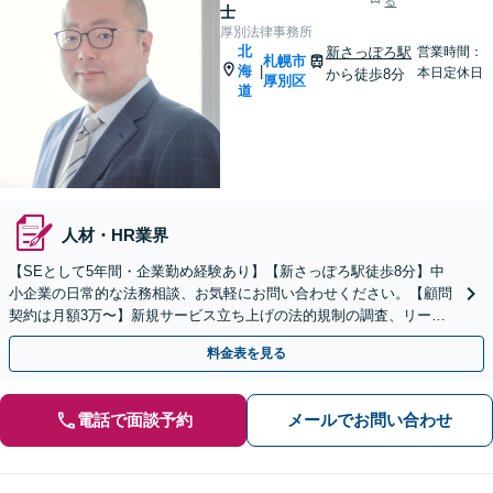
る
士
厚別法律事務所
北
新さっぽろ駅
営業時間：
札幌市
海
|
本日定休日
から徒歩8分
厚別区
道
人材・HR業界
【SEとして5年間・企業勤め経験あり】【新さっぽろ駅徒歩8分】中
小企業の日常的な法務相談、お気軽にお問い合わせください。【顧問
契約は月額3万〜】新規サービス立ち上げの法的規制の調査、リーガ
ルチェックも対応。【初回相談無料】
料金表を見る
電話で面談予約
メールでお問い合わせ