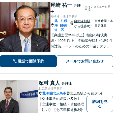
尾崎 祐一
弁護
インタビューを見
る
士
尾崎祐一法律事務所
北
札幌
自衛隊前駅
営業時間：本
海
市南
|
日定休日
から徒歩8分
道
区
【弁護士歴35年以上】相続の解決実
績・400件以上！不動産が絡む相続や生
前対策、ペットのための年金システム
など【自衛隊前駅8分】交通事故・借
金・刑事事件・不動産トラブルなど幅
電話で面談予約
メールでお問い合わせ
広く対応。依頼者の背景に潜む原因を
しっかり把握することを心がけていま
す。
深村 真人
弁護士
北広島法律事務所
北海道
北広島市
北広島駅
から徒歩3分
|
【交通事故の取扱い多数】
詳細を見
【交通事故・相続・債務整理
る
に注力】【北広島駅徒歩3分】