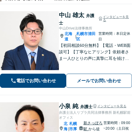
中山 雄太
弁護
インタビューを見
る
士
中山Drive法律事務所
北海
札幌市清田
営業時間：本日定休
|
道
区
日
【初回相談60分無料】【電話・WEB面
談可】【丁寧なヒアリング】依頼者さ
ま一人ひとりの声に真摯に耳を傾け、
「寄り添う」ことを大切にしておりま
す。どのようなお悩みでも、まずは一
度弁護士にご相談ください。最善の解
電話でお問い合わせ
メールでお問い合わせ
決策を共に考えていきましょう。
小泉 純
弁護士
インタビューを見る
弁護士法人リブラ共同法律事務所 新札幌駅前
オフィス
新さっぽろ
営業時間：09:00
北
札幌
~20:00（土日祝
海
市厚
駅
から徒
|