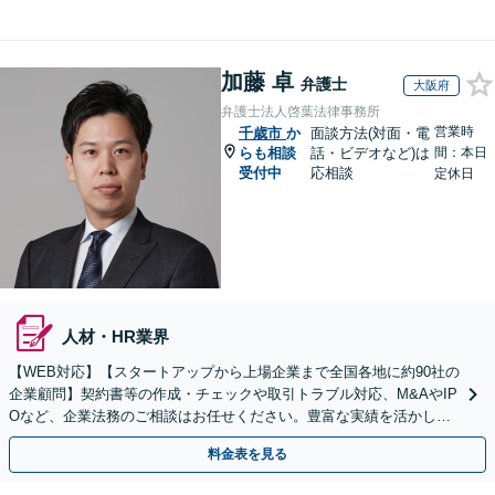
加藤 卓
弁護士
大阪府
弁護士法人啓葉法律事務所
営業時
千歳市
か
面談方法(対面・電
らも相談
話・ビデオなど)は
間：本日
受付中
応相談
定休日
人材・HR業界
【WEB対応】【スタートアップから上場企業まで全国各地に約90社の
企業顧問】契約書等の作成・チェックや取引トラブル対応、M&AやIP
Oなど、企業法務のご相談はお任せください。豊富な実績を活かし的
確に対応を進めてまいります。
料金表を見る