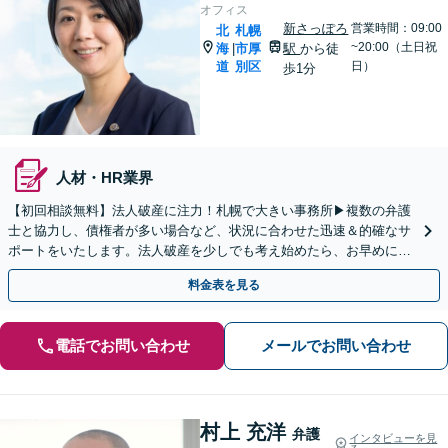
オフィス
新さっぽろ
営業時間：09:00
北
札幌
~20:00（土日祝
海
市厚
駅
から徒
|
道
別区
日）
歩1分
人材・HR業界
【初回相談無料】法人破産に注力！札幌で大きい事務所▶︎複数の弁護
士と協力し、債権者が多い場合など、状況に合わせた迅速＆的確なサ
ポートをいたします。法人破産を少しでも考え始めたら、お早めに
【面談】をご予約ください【休日・夜間相談可】
料金表を見る
電話でお問い合わせ
メールでお問い合わせ
村上 充洋
弁護
インタビューを見