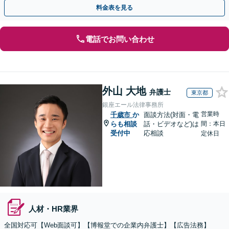
知識を活かし、事業者さまの抱える問題を解決へ導きます
料金表を見る
電話でお問い合わせ
外山 大地
弁護士
東京都
銀座エール法律事務所
営業時
千歳市
か
面談方法(対面・電
らも相談
話・ビデオなど)は
間：本日
受付中
応相談
定休日
人材・HR業界
全国対応可【Web面談可】【博報堂での企業内弁護士】【広告法務】