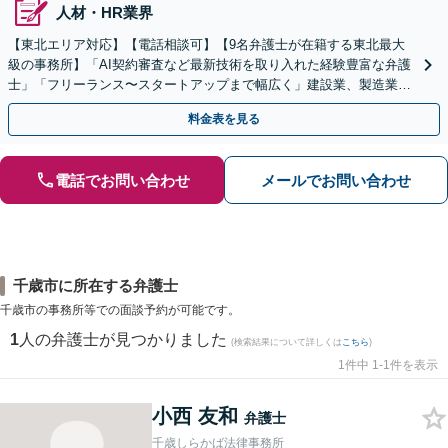
人材・HR業界
【東北エリア対応】【電話相談可】【9名弁護士が在籍する東北最大
級の事務所】「AI契約審査など最新技術を取り入れた経験豊富な弁護
士」「フリーランス〜スタートアップまで幅広く」建設業、製造業、
不動産業、飲食業、IT業、介護・福祉など
料金表を見る
電話でお問い合わせ
メールでお問い合わせ
千歳市に所在する弁護士
千歳市の事務所等での面談予約が可能です。
1
人の弁護士が見つかりました
(検索結果について詳しくは
こちら
)
1件中 1-1件を表示
小西 友和
弁護士
千歳しらかば法律事務所