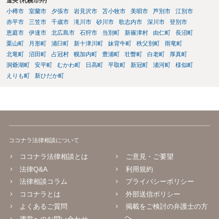
道央 (札幌市外)
小樽市
室蘭市
夕張市
岩見沢市
苫小牧市
美唄市
芦別市
江別市
赤平市
三笠市
千歳市
滝川市
砂川市
歌志内市
深川市
登別市
恵庭市
伊達市
北広島市
石狩市
当別町
新篠津村
由仁町
長沼町
栗山町
月形町
浦臼町
新十津川町
妹背牛町
秩父別町
雨竜町
北竜町
沼田町
占冠村
幌加内町
豊浦町
壮瞥町
白老町
厚真町
洞爺湖町
安平町
むかわ町
日高町
平取町
新冠町
浦河町
様似町
えりも町
新ひだか町
ココナラ法律相談について
ココナラ法律相談とは
ご意見・ご要望
法律Q&A
利用規約
法律相談コラム
プライバシーポリシー
ココナラとは
外部送信ポリシー
よくあるご質問
掲載をご検討の弁護士の方
へ
運営へのお問い合わせ