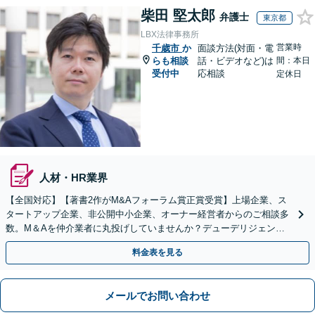
柴田 堅太郎
弁護士
東京都
LBX法律事務所
営業時
千歳市
か
面談方法(対面・電
らも相談
話・ビデオなど)は
間：本日
受付中
応相談
定休日
人材・HR業界
【全国対応】【著書2作がM&Aフォーラム賞正賞受賞】上場企業、ス
タートアップ企業、非公開中小企業、オーナー経営者からのご相談多
数。M＆Aを仲介業者に丸投げしていませんか？デューデリジェンス
や契約書作成・交渉はお任せください【初回無料】
料金表を見る
メールでお問い合わせ