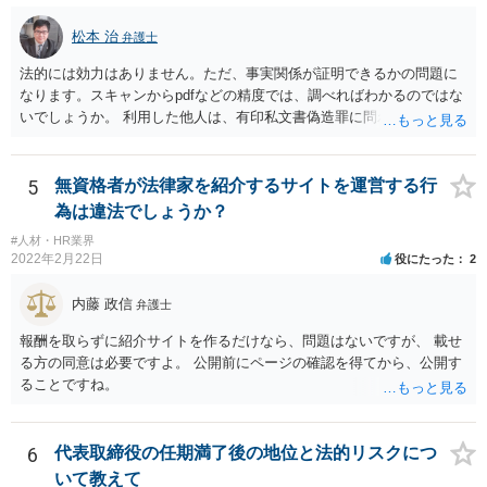
いといえるかには十分注意する必要があります。 また、業務委託契約
のあっせんは、事業主間の商取引を仲介することになりますので、分
松本 治
弁護士
野によっては、何らかの許認可等が必要となる可能性がある点にも注
法的には効力はありません。ただ、事実関係が証明できるかの問題に
意が必要です。 いずれにしても、慎重に検討、対応いただいた方がよ
なります。スキャンからpdfなどの精度では、調べればわかるのではな
いものと存じますので、一度弁護士にご相談いただき、全体的なリー
いでしょうか。 利用した他人は、有印私文書偽造罪に問われることに
ガルチェックをしていただくことをお勧めいたします。
なります。それなりの重罪ですので、その抑止力にも期待することに
なるでしょう。
5
無資格者が法律家を紹介するサイトを運営する行
為は違法でしょうか？
#人材・HR業界
2022年2月22日
役にたった
2
内藤 政信
弁護士
報酬を取らずに紹介サイトを作るだけなら、問題はないですが、 載せ
る方の同意は必要ですよ。 公開前にページの確認を得てから、公開す
ることですね。
6
代表取締役の任期満了後の地位と法的リスクにつ
いて教えて