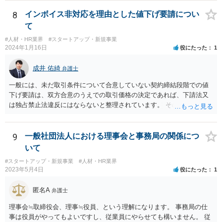
請求を受ける）可能性もあります。 基本的には、A、B社間で覚書を締
結するなど話をまとめていただいた方が宜しいかと存じます。 ②本掲
8
インボイス非対応を理由とした値下げ要請につい
示板は法律相談に関する掲示板となりますので、法的な観点に限定し
て
た回答となりますが、一次的にB社から違約金の請求を受けるのはA社
#人材・HR業界
#スタートアップ・新規事業
と考えられます。 もっとも、貴社がスキームの決定をA社と共同して
2024年1月16日
役にたった
1
行った場合、A社から事後的に違約金の一部について求償請求を受ける
可能性も否定はできません。 そのため、仮に当該スキームを実施する
成井 佑綺
弁護士
にしても、A社に上記リスク（違約金を請求されるリスク）を負担して
貰える状況かというところも一つのポイントになろうかと存じます。
一般には、未だ取引条件について合意していない契約締結段階での値
下げ要請は、双方合意のうえでの取引価格の決定であれば、下請法又
は独占禁止法違反にはならないと整理されています。 そのため、先方
が負担する消費税と仕入税額控除による消費税の負担額との差額分
（以下「差額」。本来仕入先が負担すべき部分。）について、契約締
結交渉の段階で減額要請をすること自体は直ちにこれらの法律に違反
9
一般社団法人における理事会と事務局の関係につ
するものではないと思われます。 一方で、諸経費等に照らし著しく低
いて
い価格設定をされた場合などには、買いたたきとして下請法（同法第
#スタートアップ・新規事業
#人材・HR業界
４条第１項第５号）違反や優越的地位の濫用として独占禁止法違反と
2023年5月4日
役にたった
1
なる可能性もありますので、ベースとしては、上記の差額を念頭に置
き、その他仕入れや諸経費の支払なども加味して、価格交渉を行うと
匿名A
弁護士
良いでしょう。 参考：公正取引委員会「免税事業者及びその取引先の
インボイス制度への対応に関するQ&A」 https://www.jftc.go.jp/dk/guid
理事会≒取締役会、理事≒役員、という理解になります。 事務局の仕
eline/unyoukijun/invoice_qanda.html
事は役員がやってもよいですし、従業員にやらせても構いません。 従