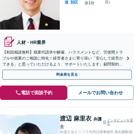
道
別区
日）
歩1分
人材・HR業界
【初回相談無料】残業代請求や解雇、ハラスメントなど、労使間トラ
ブルや就業のご相談に特化！経営者さまに寄り添い「安心して経営が
できる」と思っていただけるよう、サポートいたします。顧問契約プ
ラン（月額1.1万円〜）複数あり！【休日・夜間相談可】
料金表を見る
電話で面談予約
メールでお問い合わせ
渡辺 麻里衣
弁護
インタビューを見
る
士
弁護士法人リブラ共同法律事務所 新札幌駅前