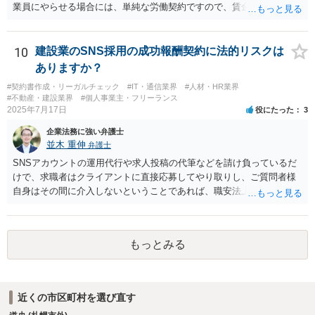
業員にやらせる場合には、単純な労働契約ですので、賃金や労働条件
について労働法上の制約が発生します。 職員を理事にすることは職員
の同意があれば可能ですが、会社に例えると従業員をすべて取締役に
するようなものなので、望ましいかどうかは検討が必要です。
10
建設業のSNS採用の成功報酬契約に法的リスクは
ありますか？
#契約書作成・リーガルチェック
#IT・通信業界
#人材・HR業界
#不動産・建設業界
#個人事業主・フリーランス
2025年7月17日
役にたった
3
企業法務に強い弁護士
並木 重伸
弁護士
SNSアカウントの運用代行や求人投稿の代筆などを請け負っているだ
けで、求職者はクライアントに直接応募してやり取りし、ご質問者様
自身はその間に介入しないということであれば、職安法上の「募集情
報等提供事業」にとどまり、「有料職業紹介」には該当しないと考え
られます。 求職者の情報を収集する場合は「特定募集情報等提供事
業」に該当して届出が必要になりますが、ご質問内容を見る限りそれ
もっとみる
にも該当しないと思われます。
近くの市区町村を選び直す