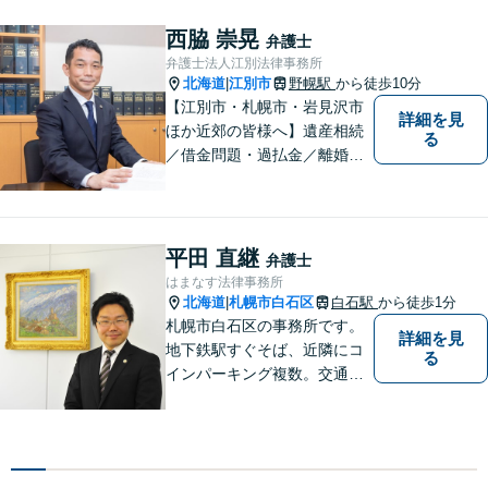
西脇 崇晃
弁護士
弁護士法人江別法律事務所
北海道
江別市
野幌駅
から徒歩10分
|
【江別市・札幌市・岩見沢市
詳細を見
ほか近郊の皆様へ】遺産相続
る
／借金問題・過払金／離婚／
不貞慰謝料／交通事故／刑事
事件など、個人のお悩みから
事業・会社関係のご相談まで
気軽にお問い合わせ下さい。
平田 直継
弁護士
はまなす法律事務所
北海道
札幌市白石区
白石駅
から徒歩1分
|
札幌市白石区の事務所です。
詳細を見
地下鉄駅すぐそば、近隣にコ
る
インパーキング複数。交通の
利便も良く、近隣の厚別区、
豊平区、清田区、北広島市、
恵庭市、千歳市、江別市から
もアクセス良好。相続、交通