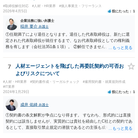
#取締役解任対応
#人材・HR業界
#個人事業主・フリーランス
2026年4月5日
役にたった
1
企業法務に強い弁護士
稲井 要介
弁護士
①任期満了により退任となります。退任した代表取締役は、新たに選
定された代表取締役が就任するまで、なお代表取締役としての権利義
務を有します（会社法351条１項）。 ②解任できません。 ③金融機関
や取引先より、後任の代表取締役はいつ選任されるか、と指摘される
可能性があります。また、権利義務代表取締役であっても、第三者か
ら損害賠償請求を受けるリスクがあります（会社法429条１項）。
7
人材エージェントを飛ばした再委託契約の可否お
よびリスクについて
#人材・HR業界
#契約書作成・リーガルチェック
#雇用契約書・就業規則作成
#IT業界
2024年1月29日
役にたった
1
成井 佑綺
弁護士
①契約書の条文解釈が争点になり得ます。 すなわち、形式的には直接
契約には該当しませんが、実質的には貴社を経由したC社との契約であ
るとして、直接取引禁止規定の潜脱であるとの主張も成り立ち得るも
のと考えられ、B社に覚知された場合には問題になる（A社が違約金の