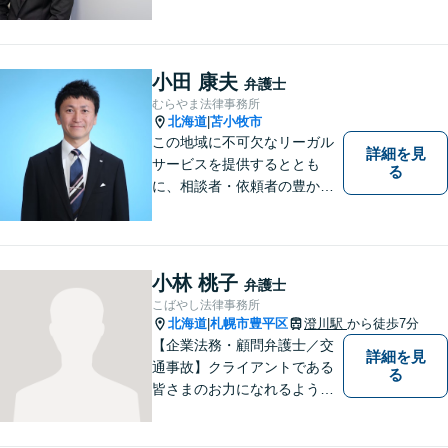
地元出身の弁護士がじっくり
耳を傾け、全力で取り組ませ
ていただきます。離婚、相
続、交通事故、労働、企業法
小田 康夫
弁護士
務など、多岐に渡る分野に精
むらやま法律事務所
通しています。どうぞお気軽
北海道
苫小牧市
|
にご連絡ください。
この地域に不可欠なリーガル
詳細を見
サービスを提供するととも
る
に、相談者・依頼者の豊かな
生き方・選択をサポートする
存在であり続けます。（弁護
士小田康夫）
小林 桃子
弁護士
こばやし法律事務所
北海道
札幌市豊平区
澄川駅
から徒歩7分
|
【企業法務・顧問弁護士／交
詳細を見
通事故】クライアントである
る
皆さまのお力になれるよう全
力を尽くします。お気軽にお
相談ください。