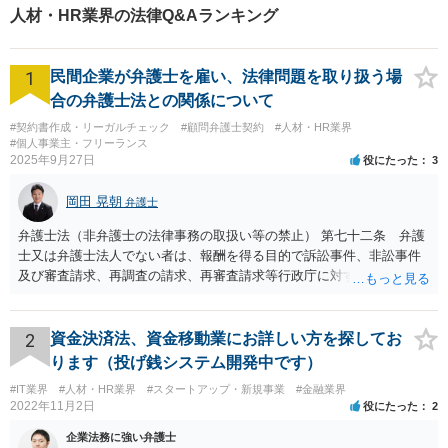
事故、離婚、債務整理など幅
人材・HR業界の法律Q&Aランキング
広く対応する４０代の経験豊
富な弁護士です。
1
民間企業が弁護士を雇い、法律問題を取り扱う場
合の弁護士法との関係について
#契約書作成・リーガルチェック
#顧問弁護士契約
#人材・HR業界
#個人事業主・フリーランス
2025年9月27日
役にたった
3
岡田 晃朝
弁護士
弁護士法（非弁護士の法律事務の取扱い等の禁止） 第七十二条 弁護
士又は弁護士法人でない者は、報酬を得る目的で訴訟事件、非訟事件
及び審査請求、再調査の請求、再審査請求等行政庁に対する不服申立
事件その他一般の法律事件に関して鑑定、代理、仲裁若しくは和解そ
の他の法律事務を取り扱い、又はこれらの周旋をすることを業とする
ことができない。ただし、この法律又は他の法律に別段の定めがある
2
資金決済法、資金移動業にお詳しい方を探してお
場合は、この限りでない。 で、自身がする場合だけでなく、弁護士で
ります（投げ銭システム開発中です）
ないものに、あっせんしたりすることも違法ですから、問題になるか
#IT業界
#人材・HR業界
#スタートアップ・新規事業
#金融業界
と思います。
2022年11月2日
役にたった
2
企業法務に強い弁護士