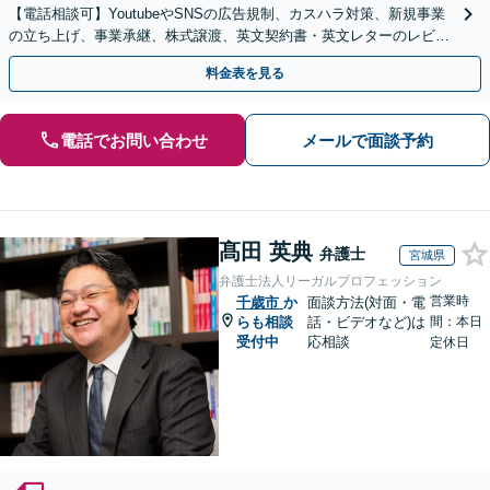
【電話相談可】YoutubeやSNSの広告規制、カスハラ対策、新規事業
の立ち上げ、事業承継、株式譲渡、英文契約書・英文レターのレビュ
ー・ドラフトなどに対応。
料金表を見る
電話でお問い合わせ
メールで面談予約
髙田 英典
弁護士
宮城県
弁護士法人リーガルプロフェッション
営業時
千歳市
か
面談方法(対面・電
らも相談
話・ビデオなど)は
間：本日
受付中
応相談
定休日