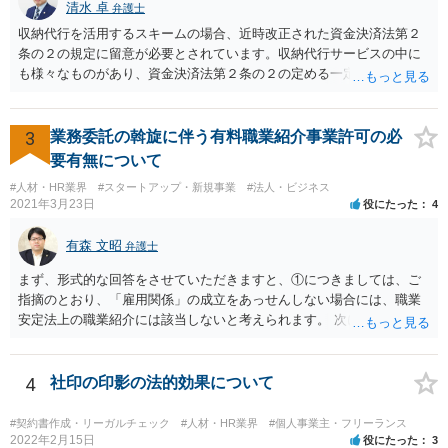
清水 卓
弁護士
収納代行を活用するスキームの場合、近時改正された資金決済法第２
条の２の規定に留意が必要とされています。収納代行サービスの中に
も様々なものがあり、資金決済法第２条の２の定める一定の要件（内
閣府令で定める要件も含む）を満たす場合には、為替取引に該当する
ことが明らかにされました。 この資金決済法第２条の２の定める一
定の要件（内閣府令で定める要件も含む）については、該当条文を見
3
業務委託の斡旋に伴う有料職業紹介事業許可の必
るだけではなかなか理解し難いところがあるかと思いますし、この掲
要有無について
示板で回答するには限界がありますので、この分野に詳しそうな弁護
#人材・HR業界
#スタートアップ・新規事業
#法人・ビジネス
士の方に直接相談なさってみて下さい。 （資金決済法） 第二条の二
2021年3月23日
役にたった
4
金銭債権を有する者（以下この条において「受取人」という。）から
の委託、受取人からの金銭債権の譲受けその他これらに類する方法に
有森 文昭
弁護士
より、当該金銭債権に係る債務者又は当該債務者からの委託（二以上
の段階にわたる委託を含む。）その他これに類する方法により支払を
まず、形式的な回答をさせていただきますと、①につきましては、ご
行う者から弁済として資金を受け入れ、又は他の者に受け入れさせ、
指摘のとおり、「雇用関係」の成立をあっせんしない場合には、職業
当該受取人に当該資金を移動させる行為（当該資金を当該受取人に交
安定法上の職業紹介には該当しないと考えられます。 次に、②につい
付することにより移動させる行為を除く。）であって、受取人が個人
ては、「雇用関係」の成立をあっせんしない、その他のあっせん行為
（事業として又は事業のために受取人となる場合におけるものを除
は、職業安定法上の職業紹介には該当しないと考えられます。 以上が
く。）であることその他の内閣府令で定める要件を満たすものは、為
形式的な回答になりますが、形式的には、「雇用関係」の成立のあっ
4
社印の印影の法的効果について
替取引に該当するものとする
せんではなくとも、実質的には「雇用関係」の成立のあっせんといえ
る場合には、職業紹介に該当すると判断される可能性があります。 こ
#契約書作成・リーガルチェック
#人材・HR業界
#個人事業主・フリーランス
の判断は、広範にかつ厳格に行われるので、実質的にみても、問題な
2022年2月15日
役にたった
3