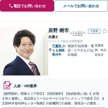
電話でお問い合わせ
メールでお問い合わせ
辰野 樹市
千葉県
インタビュ
ーを見る
弁護士
ファミリア総合法律事務所
営業時
千歳市
か
面談方法(対面・電
らも相談
話・ビデオなど)は
間：本日
受付中
応相談
定休日
人材・HR業界
【顧問契約：関東エリア対応】【初回無料】【知的財産に強い】弁理
士等と連携し、高品質なリーガルサービスをワンストップで提供【元
文部科学省ADRセンター勤務】行政機関での経験、環境法への豊富な