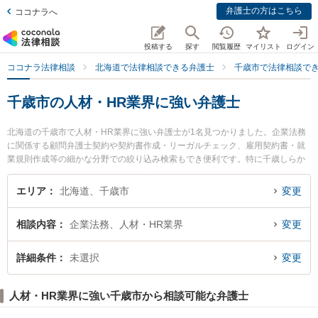
弁護士の方はこちら
ココナラへ
投稿する
探す
閲覧履歴
マイリスト
ログイン
ココナラ法律相談
北海道で法律相談できる弁護士
千歳市で法律相談で
千歳市の人材・HR業界に強い弁護士
北海道の千歳市で人材・HR業界に強い弁護士が1名見つかりました。企業法務
に関係する顧問弁護士契約や契約書作成・リーガルチェック、雇用契約書・就
業規則作成等の細かな分野での絞り込み検索もでき便利です。特に千歳しらか
ば法律事務所の小西 友和弁護士のプロフィール情報や弁護士費用、強みなどが
注目されています。『千歳市で土日や夜間に発生した人材・HR業界のトラブル
エリア
北海道、千歳市
変更
を今すぐに弁護士に相談したい』『人材・HR業界のトラブル解決の実績豊富な
近くの弁護士を検索したい』『初回相談無料で人材・HR業界を法律相談できる
相談内容
企業法務、人材・HR業界
変更
千歳市内の弁護士に相談予約したい』などでお困りの相談者さんにおすすめで
す。
詳細条件
未選択
変更
人材・HR業界に強い千歳市から相談可能な弁護士