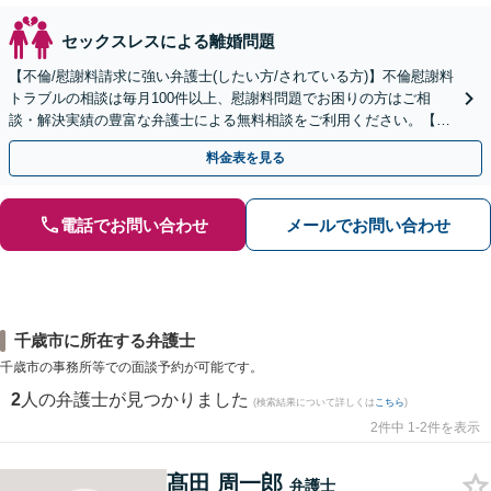
セックスレスによる離婚問題
【不倫/慰謝料請求に強い弁護士(したい方/されている方)】不倫慰謝料
トラブルの相談は毎月100件以上、慰謝料問題でお困りの方はご相
談・解決実績の豊富な弁護士による無料相談をご利用ください。【不
倫相談は初回0円】【北海道・東北エリア対応】
料金表を見る
電話でお問い合わせ
メールでお問い合わせ
千歳市に所在する弁護士
千歳市の事務所等での面談予約が可能です。
2
人の弁護士が見つかりました
(検索結果について詳しくは
こちら
)
2件中 1-2件を表示
髙田 周一郎
弁護士