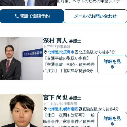
前対策、ペットのための年金システム
など【自衛隊前駅8分】交通事故・借
金・刑事事件・不動産トラブルなど幅
電話で面談予約
メールでお問い合わせ
広く対応。依頼者の背景に潜む原因を
しっかり把握することを心がけていま
す。
深村 真人
弁護士
北広島法律事務所
北海道
北広島市
北広島駅
から徒歩3分
|
【交通事故の取扱い多数】
詳細を見
【交通事故・相続・債務整理
る
に注力】【北広島駅徒歩3分】
地元出身の弁護士がじっくり
耳を傾け、全力で取り組ませ
ていただきます。離婚、相
続、交通事故、労働、企業法
宮下 尚也
弁護士
務など、多岐に渡る分野に精
まこまない法律事務所
通しています。どうぞお気軽
北海道
札幌市南区
真駒内駅
から徒歩4分
|
にご連絡ください。
【休日・夜間も対応可】一般
詳細を見
民事事件／家事事件／債務整
る