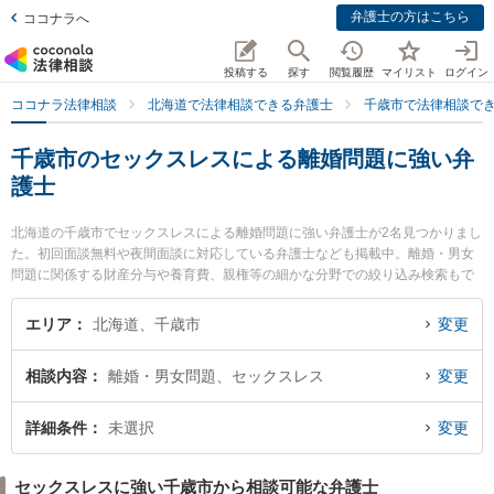
弁護士の方はこちら
ココナラへ
投稿する
探す
閲覧履歴
マイリスト
ログイン
ココナラ法律相談
北海道で法律相談できる弁護士
千歳市で法律相談で
千歳市のセックスレスによる離婚問題に強い弁
護士
北海道の千歳市でセックスレスによる離婚問題に強い弁護士が2名見つかりまし
た。初回面談無料や夜間面談に対応している弁護士なども掲載中。離婚・男女
問題に関係する財産分与や養育費、親権等の細かな分野での絞り込み検索もで
き便利です。特に千歳法律事務所の髙田 周一郎弁護士や千歳しらかば法律事務
所の小西 友和弁護士のプロフィール情報や弁護士費用、強みなどが注目されて
エリア
北海道、千歳市
変更
います。『千歳市で土日や夜間に発生したセックスレスによる離婚問題のトラ
ブルを今すぐに弁護士に相談したい』『セックスレスによる離婚問題のトラブ
相談内容
離婚・男女問題、セックスレス
変更
ル解決の実績豊富な近くの弁護士を検索したい』『初回相談無料でセックスレ
スによる離婚問題を法律相談できる千歳市内の弁護士に相談予約したい』など
でお困りの相談者さんにおすすめです。
詳細条件
未選択
変更
セックスレスに強い千歳市から相談可能な弁護士