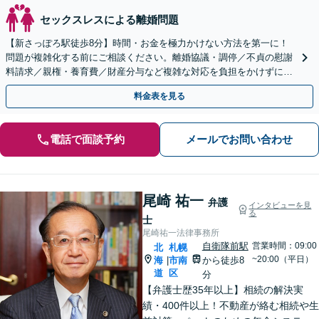
セックスレスによる離婚問題
【新さっぽろ駅徒歩8分】時間・お金を極力かけない方法を第一に！
問題が複雑化する前にご相談ください。離婚協議・調停／不貞の慰謝
料請求／親権・養育費／財産分与など複雑な対応を負担をかけずに。
【初回面談無料】【完全個室・子連れ相談可】
料金表を見る
電話で面談予約
メールでお問い合わせ
尾崎 祐一
弁護
インタビューを見
る
士
尾崎祐一法律事務所
自衛隊前駅
営業時間：09:00
北
札幌
~20:00（平日）
海
市南
から徒歩8
|
道
区
分
【弁護士歴35年以上】相続の解決実
績・400件以上！不動産が絡む相続や生