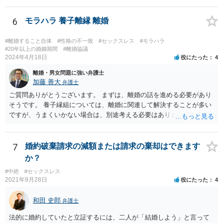
でしょう。
6
モラハラ 養子離縁 離婚
#離婚すること自体
#性格の不一致
#セックスレス
#モラハラ
#20年以上の婚姻期間
#離婚協議
2024年4月18日
役にたった
4
離婚・男女問題に強い弁護士
加藤 善大
弁護士
ご質問ありがとうございます。 まずは、離婚の話を進める必要があり
そうです。 養子縁組については、離婚に関連して解決することが多い
ですが、うまくいかない場合は、別途考える必要はあります。 離婚の
種類は、大きく分けると、協議離婚（話し合い）、調停離婚（裁判所
での話し合い）、裁判離婚（裁判官が離婚を認めるもの）の３種類が
あります。 離婚を希望する場合は、通常は、協議離婚を目指して当人
7
婚約破棄請求の減額または請求の棄却はできます
同士で話し合いをすることから始めますので、話し合いの準備を整え
か？
ることから始めてください。 場合によっては、話し合いの前に別居す
#中絶
#セックスレス
ることも考えられます。 話し合いの準備としては、一般論として、ど
2021年9月28日
役にたった
4
のような条件で離婚するかについて、ご質問者様の希望をまとめた
り、 財産分与等のために必要になる資料を集めたりします。 可能であ
和田 史郎
弁護士
れば、ご依頼になるかは別にして、お近くの弁護士に直接相談して、
話を聞いたうえで進めるといいですよ。 ご参考にしていただければ幸
法的に婚約していたと立証するには、二人が「結婚しよう」と言って