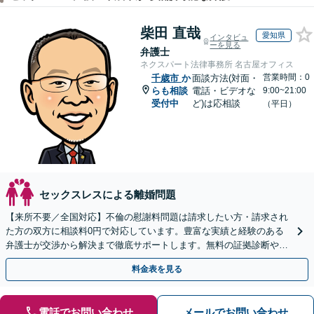
柴田 直哉
愛知県
インタビュ
ーを見る
弁護士
ネクスパート法律事務所 名古屋オフィス
営業時間：0
千歳市
か
面談方法(対面・
らも相談
電話・ビデオな
9:00~21:00
受付中
ど)は応相談
（平日）
セックスレスによる離婚問題
【来所不要／全国対応】不倫の慰謝料問題は請求したい方・請求され
た方の双方に相談料0円で対応しています。豊富な実績と経験のある
弁護士が交渉から解決まで徹底サポートします。無料の証拠診断や着
手金の返還保証もありますので安心してご相談ください。
料金表を見る
電話でお問い合わせ
メールでお問い合わせ