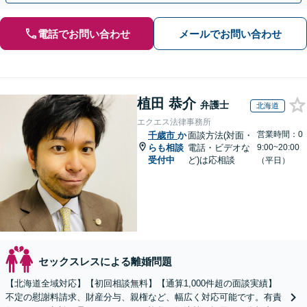
電話でお問い合わせ
メールでお問い合わせ
植田 恭介
弁護士
北海道
エクエス法律事務所
営業時間：0
千歳市
か
面談方法(対面・
らも相談
電話・ビデオな
9:00~20:00
受付中
ど)は応相談
（平日）
セックスレスによる離婚問題
【北海道全域対応】【初回相談無料】【通算1,000件超の面談実績】
不定の慰謝料請求、財産分与、親権など、幅広く対応可能です。有責