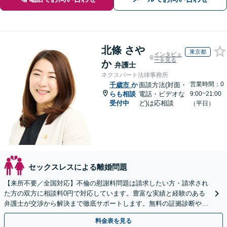
北條 さや
東京都
インタビュ
ーを見る
か
弁護士
ネクスパート法律事務所
営業時間：0
千歳市
か
面談方法(対面・
らも相談
電話・ビデオな
9:00~21:00
受付中
ど)は応相談
（平日）
セックスレスによる離婚問題
【来所不要／全国対応】不倫の慰謝料問題は請求したい方・請求され
た方の双方に相談料0円で対応しています。豊富な実績と経験のある
弁護士が交渉から解決まで徹底サポートします。無料の証拠診断や着
手金の返還保証もありますので安心してご相談ください。
料金表を見る