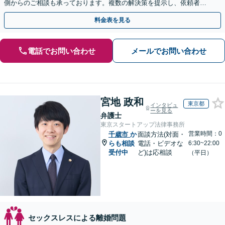
側からのご相談も承っております。複数の解決策を提示し、依頼者さ
まが納得されるゴールを目指して尽力いたします。
料金表を見る
電話でお問い合わせ
メールでお問い合わせ
宮地 政和
東京都
インタビュ
ーを見る
弁護士
東京スタートアップ法律事務所
営業時間：0
千歳市
か
面談方法(対面・
らも相談
電話・ビデオな
6:30~22:00
受付中
ど)は応相談
（平日）
セックスレスによる離婚問題