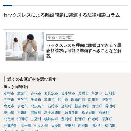
る方もいますが、主張すべきことや見通しがわからずに損されること
がありますので、弁護士に依頼した方がベターだとは思います。 ・離
婚調停となった場合の継続的なサポート →離婚事件を扱っている弁護
セックスレスによる離婚問題に関連する法律相談コラム
士であれば調停に同席や提出書面の作成整理のサービスは通常業務と
して対応しています。 継続的なアドバイスだけのサポート業務に対応
している弁護士もいますが、そのようなサポート業務のみ対応してい
るかは各弁護士次第によります。
離婚・男女問題
セックスレスを理由に離婚はできる？慰
謝料請求は可能？準備すべきことなど解
説
近くの市区町村を選び直す
道央 (札幌市外)
小樽市
室蘭市
夕張市
岩見沢市
苫小牧市
美唄市
芦別市
江別市
赤平市
三笠市
千歳市
滝川市
砂川市
歌志内市
深川市
登別市
恵庭市
伊達市
北広島市
石狩市
当別町
新篠津村
由仁町
長沼町
栗山町
月形町
浦臼町
新十津川町
妹背牛町
秩父別町
雨竜町
北竜町
沼田町
占冠村
幌加内町
豊浦町
壮瞥町
白老町
厚真町
洞爺湖町
安平町
むかわ町
日高町
平取町
新冠町
浦河町
様似町