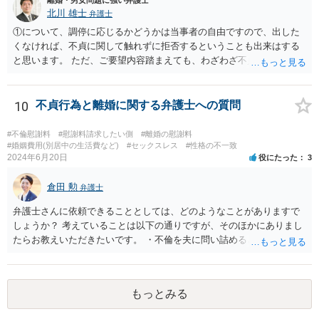
離婚・男女問題に強い弁護士
北川 雄士
弁護士
①について、調停に応じるかどうかは当事者の自由ですので、出した
くなければ、不貞に関して触れずに拒否するということも出来はする
と思います。 ただ、ご要望内容踏まえても、わざわざ不貞に触れない
ことについて、少なくとも法的に意味があるかは疑問ですが。 損害賠
償のこともあるので、不貞についてしっかりと主張する方針で進めて
も良いように思われます。 ②セックスレスと不貞と言っても、事案に
10
不貞行為と離婚に関する弁護士への質問
よって程度・経緯等様々ですので、一概にどのように判断されるとは
断言できません。 当該事案で、結局夫婦関係を破綻させた原因が何だ
#不倫慰謝料
#慰謝料請求したい側
#離婚の慰謝料
ったと判断されるか次第です。 ただ、不貞があって出て行ったと認定
#婚姻費用(別居中の生活費など)
#セックスレス
#性格の不一致
2024年6月20日
役にたった
3
された場合、それまで夫婦として一応生活をしてきていたとなると、
不貞以前に夫婦関係が破綻していたと立証するのは一般に難しいよう
倉田 勲
にも思われます。 また、有責配偶者となると、有責配偶者側からの離
弁護士
婚請求は一般に困難となります。 ただ、法律等で何年と具体的に決ま
弁護士さんに依頼できることとしては、どのようなことがありますで
っている訳ではないので、お子様の状況を含めた経緯等含めて、裁判
しょうか？ 考えていることは以下の通りですが、そのほかにありまし
所が有責配偶者からの請求であっても離婚を認めるべきであるかを判
たらお教えいただきたいです。 ・不倫を夫に問い詰めるときに弁護士
断することになります。 いずれにせよ、実際に不貞があったことを示
さんに同席してもらえるか？ →この依頼を受けるかは依頼する弁護士
す証拠の内容やこれまでの詳細な経緯等確認した上でないと、具体的
次第になりますが、この依頼を受ける弁護士は少ない印象はありま
な方針等のご案内は困難です。 一度、お近くの弁護士事務所にご相談
す。 ・不倫女に内容証明で慰謝料請求する ・婚姻費用を申立て（自分
されることをお勧めします。
もっとみる
でできるのか？） →離婚や不貞関係を扱っている弁護士であれば通常
対応しています。 なお、婚姻費用の申立てについてご自身で対応され