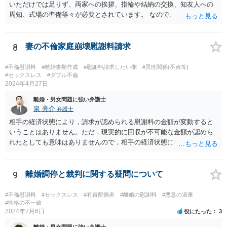
いです。
いただけでは足りず、両家への挨拶、指輪や結納の交換、知友人への
周知、式場の準備等々が必要とされています。 なので、ご記載の内容
からは、これには当たらないとの主張もあり得るかと思います。 弁護
士に依頼して、相手の請求を拒否する旨の回答をするのが良いかと思
います。
8
妻の不倫家庭崩壊慰謝料請求
#不倫慰謝料
#離婚書類作成
#慰謝料請求したい側
#異性関係(不貞等)
#セックスレス
#ダブル不倫
2024年4月27日
離婚・男女問題に強い弁護士
泉 亮介
弁護士
相手の経済状態により，請求が認められる慰謝料の金額が変動すると
いうことはありません。ただ，現実的に回収が不可能な金額が認めら
れたとしても意味はありませんので，相手の経済状態については考慮
したうえで金額や支払方法を考える必要は出てきます。 また，不貞慰
謝料と離婚慰謝料については，不貞慰謝料の中で離婚をすることとな
った点についても含めて金額を算定するケースが多いかと思われま
9
離婚調停と裁判に関する疑問について
す。実質的に同じ事情をベースに算定されていることが多いかと思わ
れますので，不貞慰謝料として離婚に至った点についても含めた慰謝
#不倫慰謝料
#セックスレス
#有責配偶者
#離婚の慰謝料
#悪意の遺棄
料の支払いを受けた上で，不貞により離婚となったことの慰謝料を配
#性格の不一致
2024年7月6日
役にたった
3
偶者に別途請求することとなると事実上二重取りと評価される可能性
があるかと思われます。