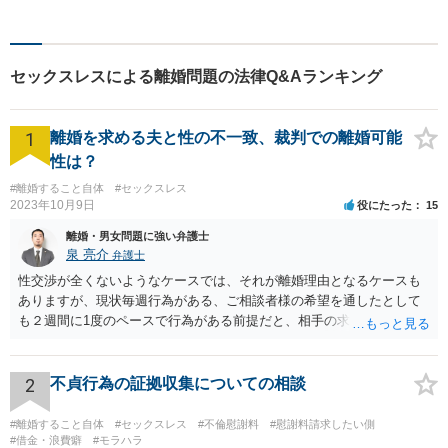
事業・会社関係のご相談まで
気軽にお問い合わせ下さい。
セックスレスによる離婚問題の法律Q&Aランキング
1
離婚を求める夫と性の不一致、裁判での離婚可能
性は？
#離婚すること自体
#セックスレス
2023年10月9日
役にたった
15
離婚・男女問題に強い弁護士
泉 亮介
弁護士
性交渉が全くないようなケースでは、それが離婚理由となるケースも
ありますが、現状毎週行為がある、ご相談者様の希望を通したとして
も２週間に1度のペースで行為がある前提だと、相手の求めている離婚
はあくまで生活の不一致を理由とする離婚となる可能性が高く認めら
れないでしょう。 また、離婚した場合に、相手が今まで通りに生活を
するのであれば大きな違いはありませんが、そうでなくなった場合に
2
不貞行為の証拠収集についての相談
夫婦であれば法的に請求できたものができなくなるというデメリット
があるため、今までと何も変わらないということはないです。
#離婚すること自体
#セックスレス
#不倫慰謝料
#慰謝料請求したい側
#借金・浪費癖
#モラハラ