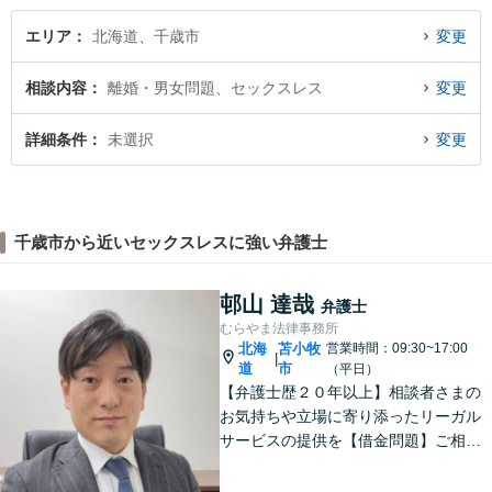
エリア
北海道、千歳市
変更
相談内容
離婚・男女問題、セックスレス
変更
詳細条件
未選択
変更
千歳市から近いセックスレスに強い弁護士
邨山 達哉
弁護士
むらやま法律事務所
北海
苫小牧
営業時間：09:30~17:00
|
道
市
（平日）
【弁護士歴２０年以上】相談者さまの
お気持ちや立場に寄り添ったリーガル
サービスの提供を【借金問題】ご相談
は何度でも無料！あなたとご家族、5年
先を見据えた解決策をご提案します