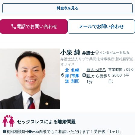
善の解決策を一緒に見つけましょう。
料金表を見る
電話でお問い合わせ
メールでお問い合わせ
小泉 純
弁護士
インタビューを見る
弁護士法人リブラ共同法律事務所 新札幌駅前
オフィス
新さっぽろ
営業時間：09:0
北
札幌
0~20:00（平
海
市厚
駅
から徒歩
|
道
別区
日）
1分
セックスレスによる離婚問題
🟠初回相談0円🟠web面談でもご相談いただけます！受任後「1ヶ月」