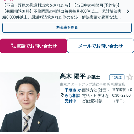
【不倫・浮気の慰謝料請求をされたら】【当日中の相談可(予約制)】
【初回相談無料】不倫問題の相談は毎月毎月400件以上、累計解決実
績6,000件以上。慰謝料請求された側の交渉・解決実績が豊富な法律
事務所です。
料金表を見る
電話でお問い合わせ
メールでお問い合わせ
髙木 陽平
弁護士
北海道
東京スタートアップ法律事務所 札幌支店
営業時間：0
千歳市
か
面談方法(対面・
らも相談
電話・ビデオな
6:30~22:00
受付中
ど)は応相談
（平日）