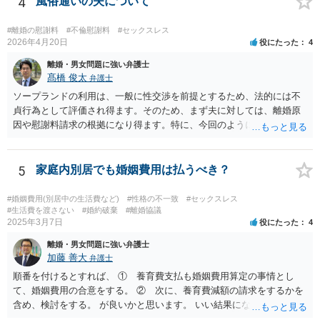
4
風俗通いの夫について
を逸脱した態様・方法で精神的・身体的苦痛を与えられたといえるこ
とが必要です。 常識を逸脱したと言えるかどうかについては、必要性
#離婚の慰謝料
#不倫慰謝料
#セックスレス
や相当性という基準を使って判断をするとわかりやすいと思います。
2026年4月20日
役にたった
4
夫婦間において今、問題が生じているということを親族には話してお
離婚・男女問題に強い弁護士
く必要はあると思われますし、常識的に見ても、また、それが親族内
髙橋 俊太
弁護士
にとどまる話であれば、著しく不相当なこととも言えません。ですか
ソープランドの利用は、一般に性交渉を前提とするため、法的には不
ら、上記のことが社会通念を逸脱した態様・方法であるとは言えない
貞行為として評価され得ます。そのため、まず夫に対しては、離婚原
のではないかと思います。少なくとも、違法と評価されるハラスメン
因や慰謝料請求の根拠になり得ます。特に、今回のように長期間の継
トとは言えないでしょう。
続、同じ女性の反復指名、過去に発覚して「もう行かない」と約束し
た後も続いている事情は、婚姻関係への打撃や悪質性を基礎づける事
情として主張しやすいです。一方で、ソープランドで働く女性に対す
5
家庭内別居でも婚姻費用は払うべき？
る請求は、夫に対する請求より難しい可能性があります。店舗での接
客としての関係にとどまる場合、相手女性が夫を特別な交際相手とし
#婚姻費用(別居中の生活費など)
#性格の不一致
#セックスレス
て扱っていたのか、婚姻関係を侵害するとの認識のもとで個人的関係
#生活費を渡さない
#婚約破棄
#離婚協議
2025年3月7日
役にたった
4
を持っていたのか、などが問題になります。SNSで「大好き」と送っ
ているという点は貴方としては不快にお感じだと思われますが、それ
離婚・男女問題に強い弁護士
だけで直ちに法的責任が認められるとは限りません。 現実的には、ま
加藤 善大
弁護士
ずは夫に対する対応を中心に考えるのが一般的です。離婚を求めるの
順番を付けるとすれば、 ① 養育費支払も婚姻費用算定の事情とし
か、離婚せずに慰謝料や再発防止の誓約書を求めるのかで進め方が変
て、婚姻費用の合意をする。 ② 次に、養育費減額の請求をするかを
わります。証拠としては、SNS投稿、口コミ、指名履歴、プレゼント
含め、検討をする。 が良いかと思います。 いい結果になるといいです
のやり取り、県をまたいで通っていた記録などは保存しておくとよい
ね。