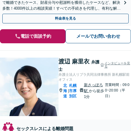
で離婚できたケース、財産分与や慰謝料を獲得したケースなど、解決
多数！4000件以上の相談実績！すべての手続きを代理し、有利な解決
を目指します【夜間相談可】【完全個室】
料金表を見る
電話で面談予約
メールでお問い合わせ
渡辺 麻里衣
弁護
インタビューを見
る
士
弁護士法人リブラ共同法律事務所 新札幌駅前
オフィス
新さっぽろ
営業時間：09:0
北
札幌
0~20:00（平
海
市厚
駅
から徒歩
|
道
別区
日）
1分
セックスレスによる離婚問題