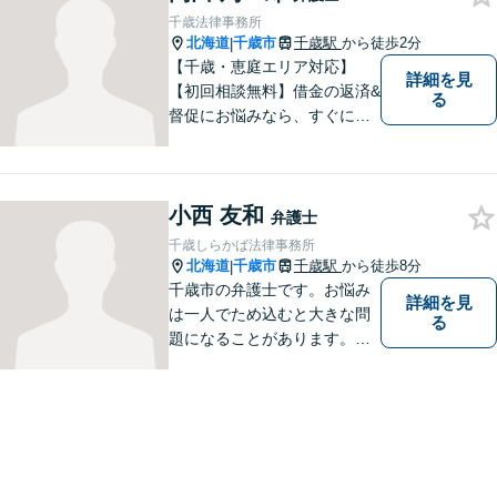
千歳法律事務所
北海道
千歳市
千歳駅
から徒歩2分
|
【千歳・恵庭エリア対応】
詳細を見
【初回相談無料】借金の返済&
る
督促にお悩みなら、すぐにご
相談下さい！豊富な経験を活
かし、最適な解決方法をご提
案します。任意整理／自己破
小西 友和
産の解決実績多数！【千歳駅
弁護士
徒歩２分】【分割払い可】
千歳しらかば法律事務所
北海道
千歳市
千歳駅
から徒歩8分
|
千歳市の弁護士です。お悩み
詳細を見
は一人でため込むと大きな問
る
題になることがあります。ぜ
ひ他の人に話すようにしてく
ださい。ご相談お待ちしてお
ります。