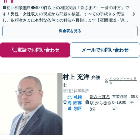
🟠初回相談無料🟠4000件以上の相談実績！皆さまの「一番の味方」で
す！男性・女性双方の視点から問題を検証。すべての手続きを代理
し、依頼者さまに有利な条件での解決を目指します【夜間相談・WEB
面談可】【完全個室・秘密厳守】
料金表を見る
電話でお問い合わせ
メールでお問い合わせ
村上 充洋
弁護
インタビューを見
る
士
厚別法律事務所
新さっぽろ
営業時間：09:0
北
札幌
0~19:00（平
海
市厚
駅
から徒歩
|
道
別区
日）
8分