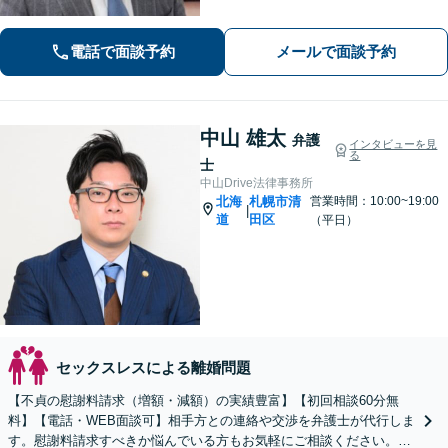
【相続問題】複雑な不動産相続も他士
業連携で円滑対応！【分割払いOK】
電話で面談予約
メールで面談予約
中山 雄太
弁護
インタビューを見
る
士
中山Drive法律事務所
北海
札幌市清
営業時間：10:00~19:00
|
道
田区
（平日）
セックスレスによる離婚問題
【不貞の慰謝料請求（増額・減額）の実績豊富】【初回相談60分無
料】【電話・WEB面談可】相手方との連絡や交渉を弁護士が代行しま
す。慰謝料請求すべきか悩んでいる方もお気軽にご相談ください。最