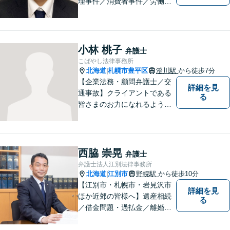
理事件／消費者事件／労働事
件／刑事事件／会社関係など
幅広く対応いたします。費用
も丁寧にご説明。一人で悩み
を抱え込まず、まずは一度ご
小林 桃子
弁護士
相談ください！
こばやし法律事務所
北海道
札幌市豊平区
澄川駅
から徒歩7分
|
【企業法務・顧問弁護士／交
詳細を見
通事故】クライアントである
る
皆さまのお力になれるよう全
力を尽くします。お気軽にお
相談ください。
西脇 崇晃
弁護士
弁護士法人江別法律事務所
北海道
江別市
野幌駅
から徒歩10分
|
【江別市・札幌市・岩見沢市
詳細を見
ほか近郊の皆様へ】遺産相続
る
／借金問題・過払金／離婚／
不貞慰謝料／交通事故／刑事
事件など、個人のお悩みから