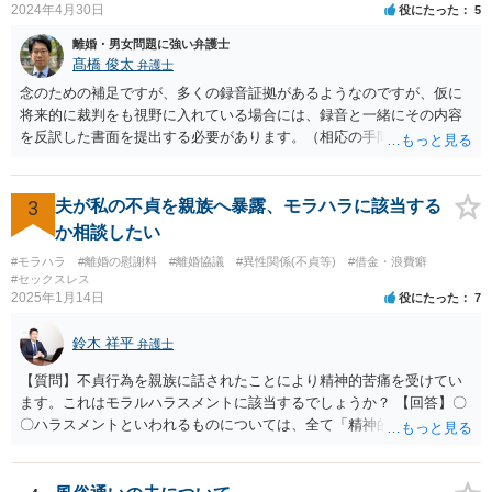
2024年4月30日
役にたった
5
離婚・男女問題に強い弁護士
髙橋 俊太
弁護士
念のための補足ですが、多くの録音証拠があるようなのですが、仮に
将来的に裁判をも視野に入れている場合には、録音と一緒にその内容
を反訳した書面を提出する必要があります。（相応の手間と費用がか
かり得るところです。） 画像関係についても、点と点を線で結びつけ
るような合理的説明が必要とはなりますので、そのようなことが十分
に可能かどうかについて、一度は弁護士に直接相談なさった方がよい
3
夫が私の不貞を親族へ暴露、モラハラに該当する
と思います。 なお、夫や不倫相手自身が不倫の事実について（期間や
か相談したい
回数なども含め）認めて自白するような場合には、貴方において立証
#モラハラ
#離婚の慰謝料
#離婚協議
#異性関係(不貞等)
#借金・浪費癖
する必要はなくなります。
#セックスレス
2025年1月14日
役にたった
7
鈴木 祥平
弁護士
【質問】不貞行為を親族に話されたことにより精神的苦痛を受けてい
ます。これはモラルハラスメントに該当するでしょうか？ 【回答】〇
〇ハラスメントといわれるものについては、全て「精神的・身体的苦
痛を与えること」を内容として含むものです。もっとも、世の中で生
活している以上は、「精神的・身体的苦痛を与え」られることは不可
避的に生じますから、違法と評価されるためには、社会通念（常識）