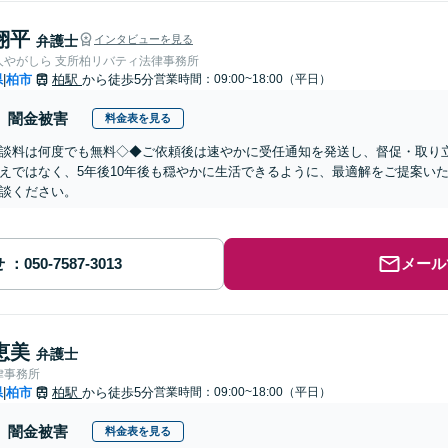
翔平
弁護士
インタビューを見る
人やがしら 支所柏リバティ法律事務所
県
柏市
柏駅
から徒歩5分
営業時間：09:00~18:00（平日）
|
闇金被害
料金表を見る
談料は何度でも無料◇◆ご依頼後は速やかに受任通知を発送し、督促・取り
えではなく、5年後10年後も穏やかに生活できるように、最適解をご提案い
談ください。
せ
メール
恵美
弁護士
律事務所
県
柏市
柏駅
から徒歩5分
営業時間：09:00~18:00（平日）
|
闇金被害
料金表を見る