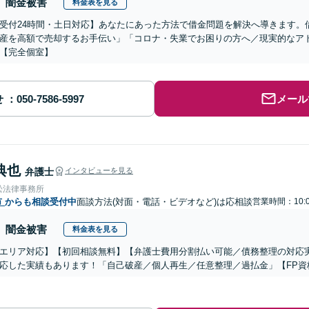
闇金被害
料金表を見る
受付24時間・土日対応】あなたにあった方法で借金問題を解決へ導きます。
産を高額で売却するお手伝い」「コロナ・失業でお困りの方へ／現実的なア
【完全個室】
せ
メール
典也
弁護士
インタビューを見る
松法律事務所
市
からも相談受付中
面談方法(対面・電話・ビデオなど)は応相談
営業時間：10:0
闇金被害
料金表を見る
エリア対応】【初回相談無料】【弁護士費用分割払い可能／債務整理の対応
応した実績もあります！「自己破産／個人再生／任意整理／過払金」【FP資