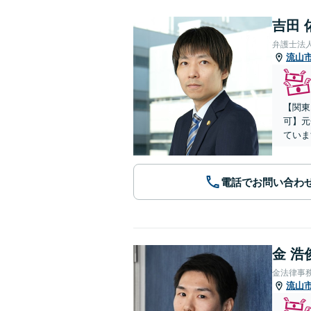
吉田 
弁護士法
流山
【関東
可】元
ていま
電話でお問い合わ
金 浩
金法律事
流山