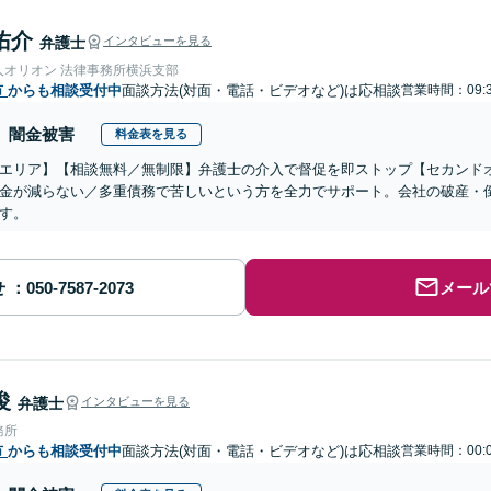
佑介
弁護士
インタビューを見る
人オリオン 法律事務所横浜支部
市
からも相談受付中
面談方法(対面・電話・ビデオなど)は応相談
営業時間：09:3
闇金被害
料金表を見る
エリア】【相談無料／無制限】弁護士の介入で督促を即ストップ【セカンド
金が減らない／多重債務で苦しいという方を全力でサポート。会社の破産・
す。
せ
メール
俊
弁護士
インタビューを見る
務所
市
からも相談受付中
面談方法(対面・電話・ビデオなど)は応相談
営業時間：00:0