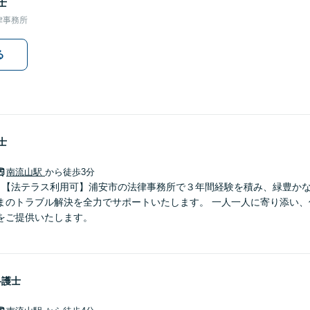
士
律事務所
る
士
南流山駅
から徒歩3分
】【法テラス利用可】浦安市の法律事務所で３年間経験を積み、緑豊か
ル解決を全力でサポートいたします。 一人一人に寄り添い、信頼関係を築きなが
をご提供いたします。
弁護士