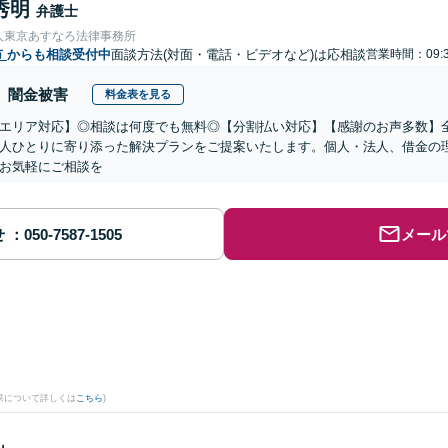
秀明
弁護士
人東京あすなろ法律事務所
市
からも相談受付中
面談方法(対面・電話・ビデオなど)は応相談
営業時間：09:3
闇金被害
料金表を見る
エリア対応】◎相談は何度でも無料◎【分割払い対応】【感謝のお声多数】
人ひとりに寄り添った解決プランをご提案いたします。個人・法人、借金の
お気軽にご相談を
せ
メール
果について詳しくは
こちら
)