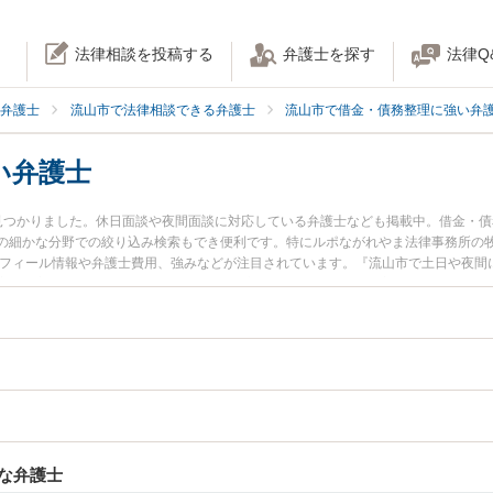
法律相談を投稿する
弁護士を探す
法律Q
弁護士
流山市で法律相談できる弁護士
流山市で借金・債務整理に強い弁
い弁護士
見つかりました。休日面談や夜間面談に対応している弁護士なども掲載中。借金・
の細かな分野での絞り込み検索もでき便利です。特にルポながれやま法律事務所の牧
ロフィール情報や弁護士費用、強みなどが注目されています。『流山市で土日や夜間
実績豊富な近くの弁護士を検索したい』『初回相談無料で闇金被害を法律相談でき
な弁護士