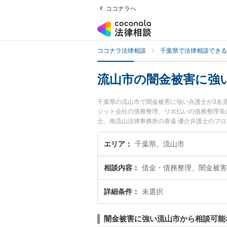
ココナラへ
ココナラ法律相談
千葉県で法律相談できる
流山市の闇金被害に強
千葉県の流山市で闇金被害に強い弁護士が3名
ジット会社の債務整理、リボ払いの債務整理等
士、南流山法律事務所の香遠 優介弁護士のプ
士に相談したい』『闇金被害のトラブル解決の
困りの相談者さんにおすすめです。
エリア
千葉県、流山市
相談内容
借金・債務整理、闇金被害
詳細条件
未選択
闇金被害に強い流山市から相談可能