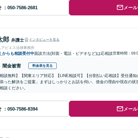
せ
メール
太郎
弁護士
インタビューを見る
人アビエス法律事務所
市
からも相談受付中
面談方法(対面・電話・ビデオなど)は応相談
営業時間：09:0
闇金被害
料金表を見る
相談無料】【関東エリア対応】【LINE相談可】【分割払い応相談】受任通
添った解決をご提案」まずはしっかりとお話を伺い、借金の理由や現在の状
相談ください。
せ
メール