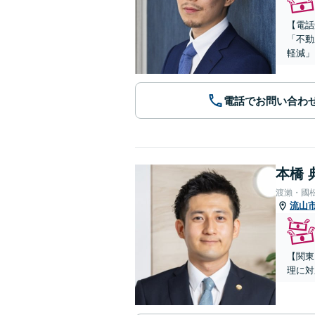
【電話
「不動
軽減」
電話でお問い合わ
本橋 
渡瀨・國
流山
【関東
理に対