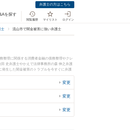
弁護士の方はこちら
&Aを探す
閲覧履歴
マイリスト
ログイン
護士
流山市で闇金被害に強い弁護士
債務整理に関係する消費者金融の債務整理やクレ
田 史弁護士やかえで法律事務所の森 伸之弁護
に発生した闇金被害のトラブルを今すぐに弁護
る流山市内の弁護士に相談予約したい』などでお
変更
変更
変更