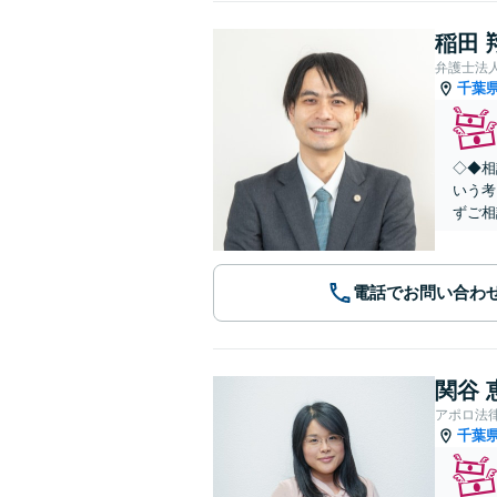
稲田 
弁護士法
千葉
◇◆相
いう考
ずご相
電話でお問い合わ
関谷 
アポロ法
千葉