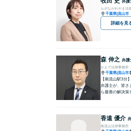
牧田 史
弁護
ルポながれやま法
千葉県
流山市
|
詳細を見
森 伸之
弁護
かえで法律事務所
千葉県
流山市
|
【南流山駅3分
弁護士が、皆さまのトラブ
ら最善の解決策
香遠 優介
南流山法律事務所