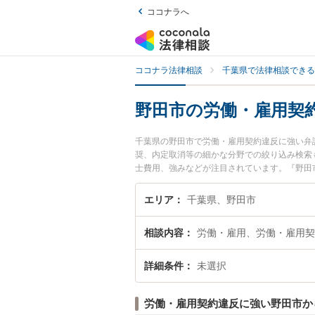
ココナラへ
ココナラ法律相談
千葉県で法律相談できる
野田市の労働・雇用契
千葉県の野田市で労働・雇用契約違反に強い弁
奨、内定取消等の細かな分野での絞り込み検索
士費用、強みなどが注目されています。『野田
実績豊富な近くの弁護士を検索したい』『初回
エリア
千葉県、野田市
相談内容
労働・雇用、労働・雇用契
詳細条件
未選択
労働・雇用契約違反に強い野田市か