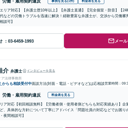
労働・雇用契約違反
事例を見る(1件)
料金表を見る
エリア対応】【弁護士歴10年以上】【弁護士直通】【完全個室・防音】【2
代などの労働トラブルを迅速に解決！経験豊富な弁護士が、交渉から労働審
相談可】
せ
メール
桂介
弁護士
インタビューを見る
ィア法律事務所
市
からも相談受付中
面談方法(対面・電話・ビデオなど)は応相談
営業時間：09:3
労働・雇用契約違反
料金表を見る
リア対応【初回相談無料】【労働者側・使用者側どちらも対応実績あり】企
ど、具体的な方針について丁寧にアドバイス「問題社員の対応などでお困り
・夜間相談可】