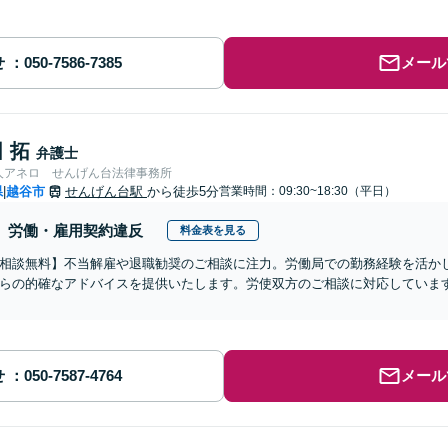
せ
メール
 拓
弁護士
人アネロ せんげん台法律事務所
県
越谷市
せんげん台駅
から徒歩5分
営業時間：09:30~18:30（平日）
|
労働・雇用契約違反
料金表を見る
相談無料】不当解雇や退職勧奨のご相談に注力。労働局での勤務経験を活か
らの的確なアドバイスを提供いたします。労使双方のご相談に対応していま
せ
メール