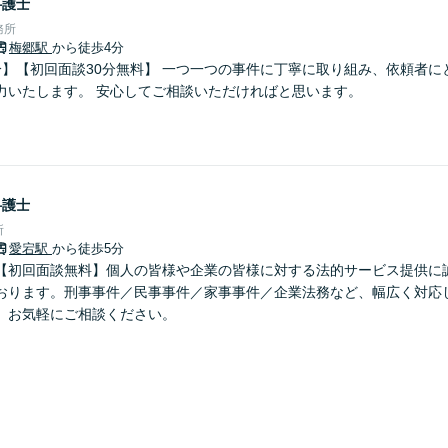
弁護士
務所
梅郷駅
から徒歩4分
分】【初回面談30分無料】 一つ一つの事件に丁寧に取り組み、依頼者に
力いたします。 安心してご相談いただければと思います。
弁護士
所
愛宕駅
から徒歩5分
【初回面談無料】個人の皆様や企業の皆様に対する法的サービス提供に
おります。刑事事件／民事事件／家事事件／企業法務など、幅広く対応
】お気軽にご相談ください。