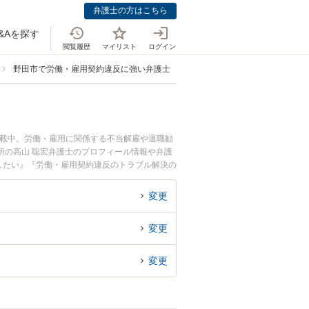
弁護士の方はこちら
&Aを探す
閲覧履歴
マイリスト
ログイン
野田市で労働・雇用契約違反に強い弁護士
掲載中。労働・雇用に関係する不当解雇や退職勧
所の高山 聡宏弁護士のプロフィール情報や弁護
したい』『労働・雇用契約違反のトラブル解決の
い』などでお困りの相談者さんにおすすめです。
変更
変更
変更