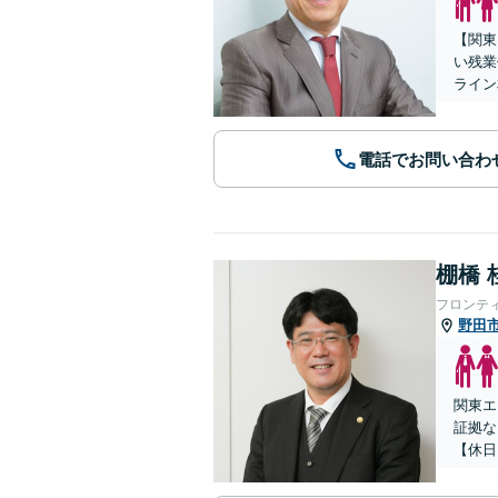
【関東
い残業
ライン
電話でお問い合わ
棚橋 
フロンテ
野田
関東エ
証拠な
【休日