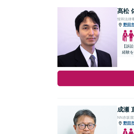
髙松 
惺和法律
野田
【訴訟
経験を
成瀬 
NN赤坂
野田