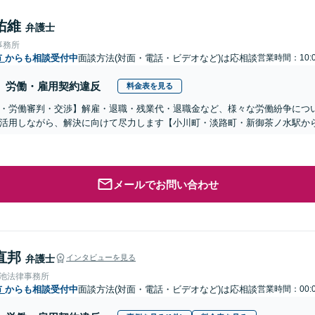
佑維
弁護士
事務所
市
からも相談受付中
面談方法(対面・電話・ビデオなど)は応相談
営業時間：10:0
労働・雇用契約違反
料金表を見る
・労働審判・交渉】解雇・退職・残業代・退職金など、様々な労働紛争につ
活用しながら、解決に向けて尽力します【小川町・淡路町・新御茶ノ水駅か
メールでお問い合わせ
直邦
弁護士
インタビューを見る
溜池法律事務所
市
からも相談受付中
面談方法(対面・電話・ビデオなど)は応相談
営業時間：00:0