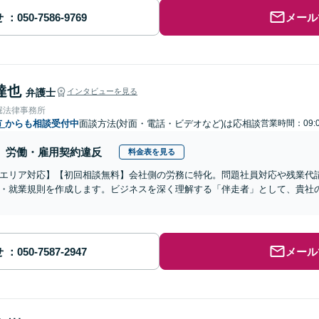
せ
メール
達也
弁護士
インタビューを見る
堀法律事務所
市
からも相談受付中
面談方法(対面・電話・ビデオなど)は応相談
営業時間：09:0
労働・雇用契約違反
料金表を見る
エリア対応】【初回相談無料】会社側の労務に特化。問題社員対応や残業代
・就業規則を作成します。ビジネスを深く理解する「伴走者」として、貴社
せ
メール