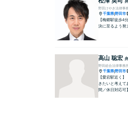
松澤 英司
野田けやき法律事
千葉県
野田市
|
【梅郷駅徒歩4
決に至るよう努
高山 聡宏
野田総合法律事務
千葉県
野田市
|
【愛宕駅近く】
きたいと考えて
間／休日対応可