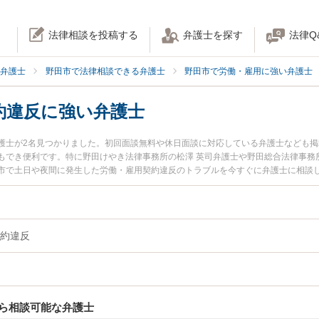
法律相談を投稿する
弁護士を探す
法律Q
弁護士
野田市で法律相談できる弁護士
野田市で労働・雇用に強い弁護士
約違反に強い弁護士
護士が2名見つかりました。初回面談無料や休日面談に対応している弁護士なども
もでき便利です。特に野田けやき法律事務所の松澤 英司弁護士や野田総合法律事務
市で土日や夜間に発生した労働・雇用契約違反のトラブルを今すぐに弁護士に相談
相談無料で労働・雇用契約違反を法律相談できる野田市内の弁護士に相談予約した
約違反
ら相談可能な弁護士