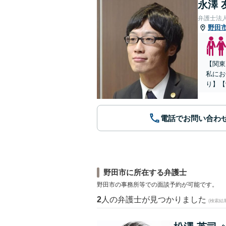
永澤 
弁護士法
野田
【関東
私にお
り】【
電話でお問い合わ
野田市に所在する弁護士
野田市の事務所等での面談予約が可能です。
2
人の弁護士が見つかりました
(検索結