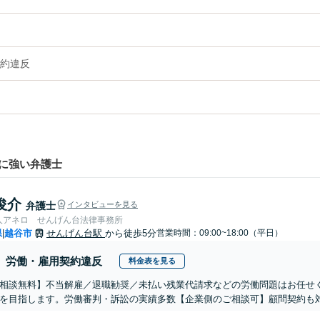
約違反
に強い弁護士
俊介
弁護士
インタビューを見る
人アネロ せんげん台法律事務所
県
越谷市
せんげん台駅
から徒歩5分
営業時間：09:00~18:00（平日）
|
労働・雇用契約違反
料金表を見る
相談無料】不当解雇／退職勧奨／未払い残業代請求などの労働問題はお任せ
を目指します。労働審判・訴訟の実績多数【企業側のご相談可】顧問契約も