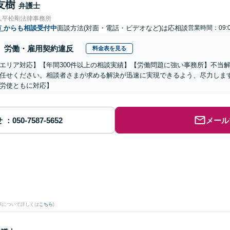
友樹
弁護士
人平松剛法律事務所
市
からも相談受付中
面談方法(対面・電話・ビデオなど)は応相談
営業時間：09:0
労働・雇用契約違反
料金表を見る
エリア対応】【年間300件以上の相談実績】【労働問題に強い事務所】不当
任せください。相談者さまが求める解決が迅速に実現できるよう、尽力しま
労使ともに対応】
せ
メール
果について詳しくは
こちら
)