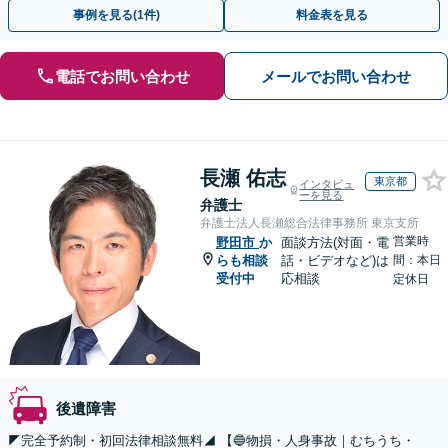
を目指す【弁護士費用特約】【電話・Zoom相談可】
事例を見る(1件)
料金表を見る
電話でお問い合わせ
メールでお問い合わせ
長瀬 佑志
東京都
インタビュ
ーを見る
弁護士
弁護士法人長瀬総合法律事務所 東京支所
営業時
野田市
か
面談方法(対面・電
らも相談
話・ビデオなど)は
間：本日
受付中
応相談
定休日
後遺障害
◤完全予約制・初回法律相談無料◢ 【🔵物損・人身事故｜むちうち・