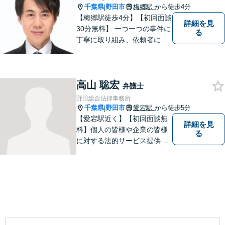
千葉県
野田市
梅郷駅
から徒歩4分
|
【梅郷駅徒歩4分】【初回面談
詳細を見
30分無料】 一つ一つの事件に
る
丁寧に取り組み、依頼者にと
って納得できる解決に至るよ
う努力いたします。 安心して
ご相談いただければと思いま
高山 聡宏
す。
弁護士
野田総合法律事務所
千葉県
野田市
愛宕駅
から徒歩5分
|
【愛宕駅近く】【初回面談無
詳細を見
料】個人の皆様や企業の皆様
る
に対する法的サービス提供に
誠実に取り組んでいきたいと
考えております。刑事事件／
民事事件／家事事件／企業法
務など、幅広く対応します。
【当日／夜間／休日対応可】
お気軽にご相談ください。