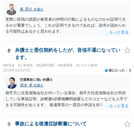
泉 亮介
弁護士
実際に怪我の原因が被害者の仲間の行動によるものなのかが証明でき
るかが重要でしょう。これが証明できるのであれば、請求が認められ
る可能性はあるかと思われます。
8
弁護士と委任契約をしたが、音信不通になってい
ます。
#被害者
#人身事故
#慰謝料増額
#後遺障害
#むち打ち被害
2023年10月24日
役にたった
5
交通事故に強い弁護士
清水 卓
弁護士
相手方に任意保険会社が付いている場合、相手方任意保険会社が所持
している事故証明、診断書•診療報酬明細書などのコピーなどを入手で
きる可能性があります。 後遺障害の一度目の申請を相手方任意保険会
社を通じて行なっている場合（事前認定）、後遺障害診断書や認定結
果と認定理由書も相手方任意保険会社から入手できる可能性がありま
す。 これらが難しくても、通院していた病院のカルテを取り付けるこ
9
事故による後遺症診断書について
と等で代替が可能な場合もあります。 事故からどの程度期間が経過し