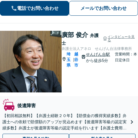
やすい環境作りに取り組んでいます。
電話でお問い合わせ
メールでお問い合わせ
お気軽にご相談ください【夜間・休日
面談可】
廣部 俊介
弁護
インタビューを見
る
士
弁護士法人アネロ せんげん台法律事務所
埼
越
せんげん台駅
営業時間：本
玉
谷
|
日定休日
から徒歩5分
県
市
後遺障害
【初回相談無料】【弁護士経験２０年】【賠償金の獲得実績多数】弁
護士への依頼で賠償額のアップが見込めます【後遺障害等級の認定実
績多数】弁護士が後遺障害等級の認定手続を行います【弁護士費用特
約で弁護士費用0円】【せんげん台駅徒歩5分】