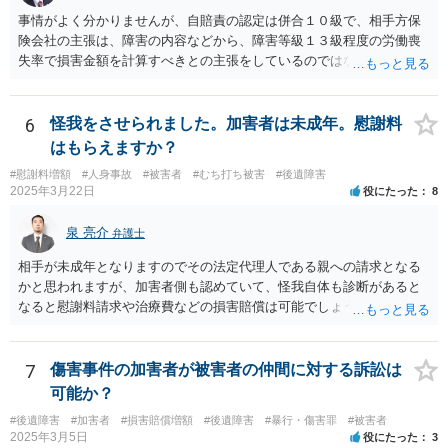
事情がよく分かりませんが、自賠責の認定は併合１０級で、相手方保
険会社の主張は、障害の内容などから、障害等級１３級程度の労働喪
失率で損害金額を計算すべきとの主張をしているのではないでしょう
か。 こちらの弁護士の責任ではなく、相手保険会社の姿勢が原因です
ので、弁護士を交代しても状況は変わらないでしょう。今の弁護士と
十分に打ち合わせをすることが重要だと思います。
6
怪我をさせられました。加害者は未成年。慰謝料
はもらえますか？
#慰謝料増額
#人身事故
#被害者
#むち打ち被害
#後遺障害
2025年3月22日
役にたった
8
泉 亮介
弁護士
相手が未成年となりますのでその法定代理人である親への請求となる
かと思われますが、加害者側も認めていて、怪我自体も診断があると
なると慰謝料請求や治療費などの損害賠償は可能でしょう。 整骨院へ
の通院は医師からの指示がない場合は治療に必要な通院と評価されな
い場合が多いです。 また、保険会社から提案される金額は低めに出さ
れることも多いため、その交渉のために弁護士を入れるということも
7
傷害事件の加害者が被害者の仲間に対する訴訟は
考えられるかと思われます。
可能か？
#後遺障害
#加害者
#損害賠償増額
#後遺障害
#暴行・傷害罪
#被害者
2025年3月5日
役にたった
3