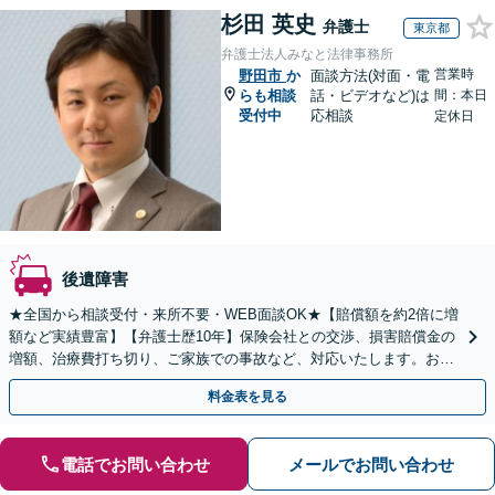
杉田 英史
弁護士
東京都
弁護士法人みなと法律事務所
営業時
野田市
か
面談方法(対面・電
らも相談
話・ビデオなど)は
間：本日
受付中
応相談
定休日
後遺障害
★全国から相談受付・来所不要・WEB面談OK★【賠償額を約2倍に増
額など実績豊富】【弁護士歴10年】保険会社との交渉、損害賠償金の
増額、治療費打ち切り、ご家族での事故など、対応いたします。お早
めにご相談ください【初回相談・着手金無料】
料金表を見る
電話でお問い合わせ
メールでお問い合わせ