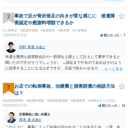
ます。なお、警察では、お母様の生前のご様子やご遺族の被害感情、
加害者に対する処罰感情など尋ねられるはずですので、率直にお答え
になるとよいと思います。
2
事故で足が骨折後足の向きが変な感じに 後遺障
害認定や慰謝料増額できるか
#人身事故
#慰謝料増額
#後遺障害
#被害者
#人身事故
2024年5月12日
役にたった
7
河村 和貴
弁護士
弁護士費用も損害額合計の一割増を上限として計上して要求できると
聞いたのですがそうでしょうか。 →訴訟までやるのであればそのよう
に請求することになるはずですが、示談で終わらせる場合には、そこ
は譲歩させられることが多いように思います。 LAC基準の弁護士さん
ならほとんど充足できるか多くが返ってくるイメージなので頼むのも
いいかなと思うのですが。 →LAC基準でもそうかもしれませんし、交
3
お店での転倒事故、治療費と損害賠償の相談方法
通事故事案ではより定額の費用としている法律事務所も多いように思
は？
います。費用面も含めて、弁護士さんを検討してみるとよいかもしれ
#損害賠償増額
#慰謝料増額
#損害賠償増額
#後遺障害
#保険会社との交渉
ませんね。 かなり具体的な話も多くなっているので、法律事務所に問
2023年6月17日
役にたった
12
い合わせてみるとよいと思います。
交通事故に強い弁護士
清水 卓
弁護士
このように、事案によって結論が分かれることがあるため、一度、弁