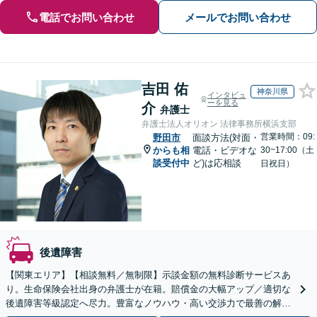
電話でお問い合わせ
メールでお問い合わせ
吉田 佑
神奈川県
インタビュ
ーを見る
介
弁護士
弁護士法人オリオン 法律事務所横浜支部
営業時間：09:
野田市
面談方法(対面・
からも相
電話・ビデオな
30~17:00（土
談受付中
ど)は応相談
日祝日）
後遺障害
【関東エリア】【相談無料／無制限】示談金額の無料診断サービスあ
り。生命保険会社出身の弁護士が在籍。賠償金の大幅アップ／適切な
後遺障害等級認定へ尽力。豊富なノウハウ・高い交渉力で最善の解決