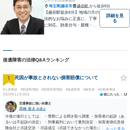
なかざわ法律事務所
埼玉県
越谷市
越谷駅
から徒歩6分
|
【越谷駅徒歩6分】地域の方の
詳細を見
法的なお悩みに正直に、丁寧
る
に対応。財産分与・親権・養
育費・不倫/不貞の慰謝料・個
人/会社/事業の借金・交通事故
の慰謝料/損賠賠償請求など身
近なお困りごとはお気軽にご
相談ください。
後遺障害の法律Q&Aランキング
1
死因が事故とされない損害賠償について
#人身事故
#慰謝料増額
#損害賠償増額
#後遺障害
#被害者
#自動車事故
2023年11月28日
役にたった
12
交通事故に強い弁護士
髙橋 俊太
弁護士
今後の進行としては、 ・警察による聞き取り調査 ・加害者の起訴（あ
るいは不起訴の決定） ・刑事裁判において量刑決定 ・加害者側任意保
険会社と示談交渉 ・示談成立（示談できなかった場合は裁判） となり