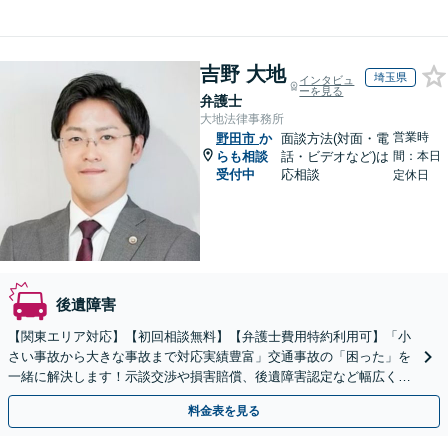
吉野 大地
埼玉県
インタビュ
ーを見る
弁護士
大地法律事務所
営業時
野田市
か
面談方法(対面・電
らも相談
話・ビデオなど)は
間：本日
受付中
応相談
定休日
後遺障害
【関東エリア対応】【初回相談無料】【弁護士費用特約利用可】「小
さい事故から大きな事故まで対応実績豊富」交通事故の「困った」を
一緒に解決します！示談交渉や損害賠償、後遺障害認定など幅広く
「不安な気持ちに寄り添ったサポート」【休日・夜間相談可】
料金表を見る