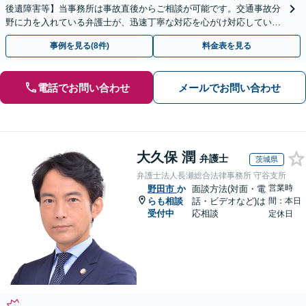
後遺障害等】当事務所は事故直後からご相談が可能です。交通事故分
野に力を入れている弁護士が、迅速丁寧な対応を心がけ対応していま
す。お気軽にお問い合わせください。
事例を見る(8件)
料金表を見る
電話でお問い合わせ
メールでお問い合わせ
大久保 潤
弁護士
茨城県
弁護士法人長瀬総合法律事務所 守谷支所
営業時
野田市
か
面談方法(対面・電
らも相談
話・ビデオなど)は
間：本日
受付中
応相談
定休日