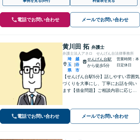
事例を見る(6件)
料金表を見る
電話でお問い合わせ
メールでお問い合わせ
黄川田 拓
弁護士
弁護士法人アネロ せんげん台法律事務所
埼
越
せんげん台駅
営業時間：本
玉
谷
|
日定休日
から徒歩5分
県
市
【せんげん台駅5分】話しやすい雰囲気
づくりを大事にし、丁寧にお話を伺い
ます【借金問題】ご相談内容に応じて
チームで対応。あらゆる借金問題に幅
広く対応可能【労働問題】労働局での
勤務経験を活かし、相談者さま目線に
電話でお問い合わせ
メールでお問い合わせ
立った的確なアドバイスを【初回相談
無料】