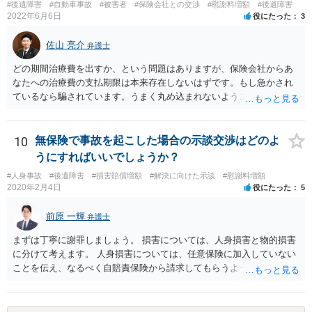
ているがが定かではありませんが、昨年４月から既に１年半年程度経
#後遺障害
#自動車事故
#被害者
#保険会社との交渉
#慰謝料増額
#後遺障害
過しており、時効なども意識しながら対応をしておきたいところで
2022年6月6日
役にたった
3
す。 待っていても事態が打開しない可能性もあるため、依頼の対応が
可能な弁護士に個別に問い合わせ、上記の方法等を参考に進め方を相
佐山 亮介
弁護士
談してみるのが望ましいかもしれません。
どの期間治療費を出すか、という問題はありますが、保険会社からあ
なたへの治療費の支払期限は本来存在しないはずです。もし急かされ
ているなら騙されています。うまく丸め込まれないようご注意下さ
い。 診療内科の費用を払ってもらえるかどうかは絶対の保証はありま
せんが、受診したならば提出すべきです。
10
無保険で事故を起こした場合の示談交渉はどのよ
うにすればいいでしょうか？
#人身事故
#後遺障害
#損害賠償増額
#解決に向けた示談
#慰謝料増額
2020年2月4日
役にたった
5
前原 一輝
弁護士
まずは丁寧に謝罪しましょう。 損害については、人身損害と物的損害
に分けて考えます。 人身損害については、任意保険に加入していない
ことを伝え、なるべく自賠責保険から請求してもらうようお願いして
ください。 また、治療については、健康保険を使ってもらうようにお
願いしてください。 物的損害については、請求の根拠を精査する必要
があり、写真や見積書を送ってもらい、請求金額が正当化をちゃんと