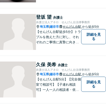
登坂 望
弁護士
弁護士法人アネロ せんげん台法律事務所
埼玉県
越谷市
せんげん台駅
から徒歩5分
|
【せんげん台駅徒歩5分】トラ
詳細を見
ブルを抱えた方に対し、それ
る
ぞれのご事情に真摯に向き合
い、一つ一つの事件に対して
誠実に対応してまいります。
離婚、相続、交通事故、借
金、 労働、企業法務など、多
久保 美希
弁護士
岐に渡る分野に精通していま
弁護士法人アネロ せんげん台法律事務所
す。お困りごとはお気軽にご
埼玉県
越谷市
せんげん台駅
から徒歩5分
|
連絡ください。
【せんげん台駅5分】【完全個
詳細を見
室で相談可】【子連れ相談
る
可】一人一人の相談者・依頼
者に真摯に向き合うことを大
切にしています。相談にお越
しくださった方々のお悩みを