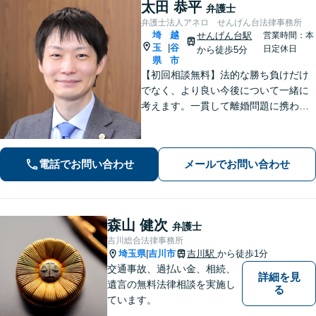
太田 恭平
弁護士
弁護士法人アネロ せんげん台法律事務所
埼
越
せんげん台駅
営業時間：本
玉
谷
|
日定休日
から徒歩5分
県
市
【初回相談無料】法的な勝ち負けだけ
でなく、より良い今後について一緒に
考えます。一貫して離婚問題に携わり
経験は豊富です。借金や交通事故でも
多くの実績。悩み事は一人で抱え込ま
ずご相談ください【完全個室】【せん
電話でお問い合わせ
メールでお問い合わせ
げん台駅より徒歩5分】
森山 健次
弁護士
吉川総合法律事務所
埼玉県
吉川市
吉川駅
から徒歩1分
|
交通事故、過払い金、相続、
詳細を見
遺言の無料法律相談を実施し
る
ています。