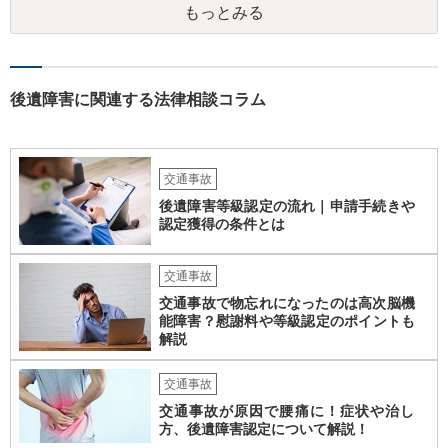
もっとみる
チェックする必要があります。 相談者様の資力がどれだけあるのかは
分かりませんが、資力に応じた対応をして行くほかありません。 訴訟
にならないようにするには、被害者の納得するような金額を提示する
しかありません。ご相談者様の誠意が伝わっているかや、 被害者のキ
ャラクターの問題もあるので、どうすればよいのかという正解はあり
後遺障害に関連する法律相談コラム
ません。どのように対応しても、訴訟に持っていく人もいます。 一人
で交渉をすることは相当大変だと思うので、弁護士に面談のうえ、場
合によっては交渉を任せた方がいいかもしれません。
交通事故
後遺障害等級認定の流れ｜申請手続きや
認定獲得の条件とは
交通事故
交通事故で物忘れになったのは高次脳機
能障害？慰謝料や等級認定のポイントも
解説
交通事故
交通事故が原因で腰痛に！症状や治し
方、後遺障害認定について解説！