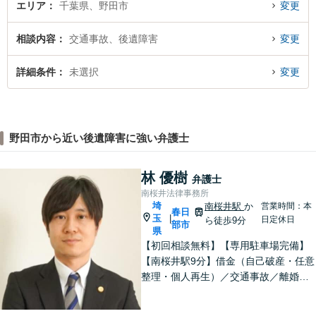
エリア
千葉県、野田市
変更
相談内容
交通事故、後遺障害
変更
詳細条件
未選択
変更
野田市から近い後遺障害に強い弁護士
林 優樹
弁護士
南桜井法律事務所
埼
南桜井駅
か
営業時間：本
春日
玉
|
日定休日
ら徒歩9分
部市
県
【初回相談無料】【専用駐車場完備】
【南桜井駅9分】借金（自己破産・任意
整理・個人再生）／交通事故／離婚／
相続などに精通。誠実に法律問題に取
り組むとともに、依頼者さまが相談し