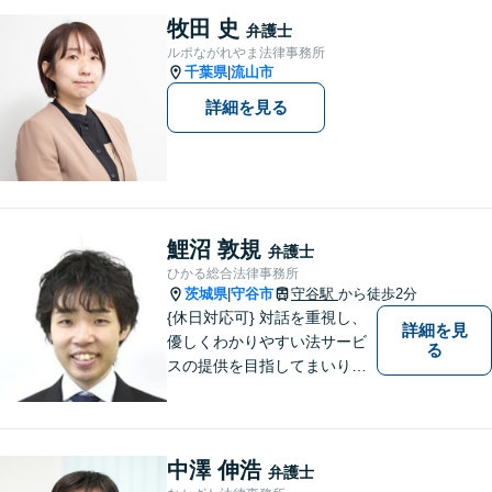
適切かつ速やかに解決いたし
牧田 史
弁護士
ます。 お気軽にご相談くださ
ルポながれやま法律事務所
い。
千葉県
流山市
|
詳細を見る
鯉沼 敦規
弁護士
ひかる総合法律事務所
茨城県
守谷市
守谷駅
から徒歩2分
|
{休日対応可} 対話を重視し、
詳細を見
優しくわかりやすい法サービ
る
スの提供を目指してまいりま
す。
中澤 伸浩
弁護士