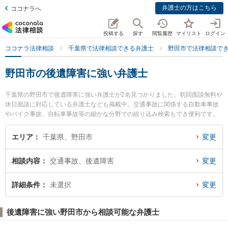
弁護士の方はこちら
ココナラへ
投稿する
探す
閲覧履歴
マイリスト
ログイン
ココナラ法律相談
千葉県で法律相談できる弁護士
野田市で法律相談で
野田市の後遺障害に強い弁護士
千葉県の野田市で後遺障害に強い弁護士が2名見つかりました。初回面談無料や
休日面談に対応している弁護士なども掲載中。交通事故に関係する自動車事故
やバイク事故、自転車事故等の細かな分野での絞り込み検索もでき便利です。
特に野田けやき法律事務所の松澤 英司弁護士や野田総合法律事務所の高山 聡宏
弁護士のプロフィール情報や弁護士費用、強みなどが注目されています。『野
エリア
千葉県、野田市
変更
田市で土日や夜間に発生した後遺障害のトラブルを今すぐに弁護士に相談した
い』『後遺障害のトラブル解決の実績豊富な近くの弁護士を検索したい』『初
相談内容
交通事故、後遺障害
変更
回相談無料で後遺障害を法律相談できる野田市内の弁護士に相談予約したい』
などでお困りの相談者さんにおすすめです。
詳細条件
未選択
変更
後遺障害に強い野田市から相談可能な弁護士