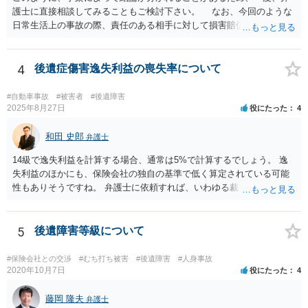
護士に直接相談してみることもご検討下さい。 なお、今回のような
日常生活上の事故の際、責任のある相手に対して損害賠償請求する際
の弁護士費用がご加入の保険から出る特約が付いている場合がありま
す（ご自宅の火災保険や自動車の任意保険等を確認してみて下さい。
加入したつもりがなくても、確認してみたら付いていたということが
4
後遺症傷害逸失利益の喪失率について
ありますので）。
#自動車事故
#被害者
#後遺障害
2025年8月27日
役にたった
4
和田 史郎
弁護士
14級で逸失利益を計算する場合、通常は5%で計算するでしょう。 逸
失利益のほかにも、保険会社の独自の基準で低く算定されている可能
性もありそうですね。 弁護士に依頼すれば、いわゆる裁判基準程度の
増額が期待できると思います。
5
後遺障害等級について
#保険会社との交渉
#むち打ち被害
#後遺障害
#人身事故
2020年10月7日
役にたった
4
藤岡 隆夫
弁護士