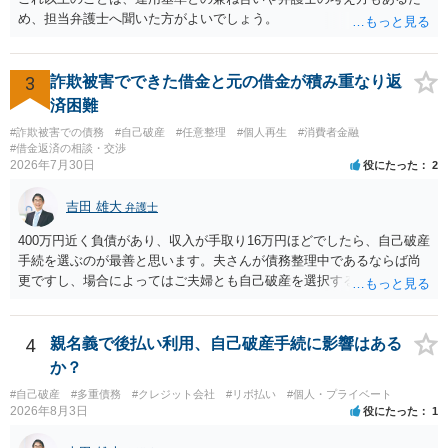
め、担当弁護士へ聞いた方がよいでしょう。
3
詐欺被害でできた借金と元の借金が積み重なり返
済困難
#詐欺被害での債務
#自己破産
#任意整理
#個人再生
#消費者金融
#借金返済の相談・交渉
2026年7月30日
役にたった
2
吉田 雄大
弁護士
400万円近く負債があり、収入が手取り16万円ほどでしたら、自己破産
手続を選ぶのが最善と思います。夫さんが債務整理中であるならば尚
更ですし、場合によってはご夫婦とも自己破産を選択する方法もある
と思います。
4
親名義で後払い利用、自己破産手続に影響はある
か？
#自己破産
#多重債務
#クレジット会社
#リボ払い
#個人・プライベート
2026年8月3日
役にたった
1