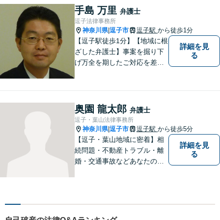
案。まずはお気軽にご相談く
手島 万里
弁護士
ださい。
逗子法律事務所
神奈川県
逗子市
逗子駅
から徒歩1分
|
【逗子駅徒歩1分】【地域に根
詳細を見
ざした弁護士】事案を掘り下
る
げ万全を期したご対応を差し
上げることがモットーです。
相続問題／離婚問題／不動産
問題／労働問題／交通事故な
ど、幅広く対応可能。【明確
奥園 龍太郎
弁護士
な料金体系】１件１件ていね
逗子・葉山法律事務所
いに対応させて頂きます。ご
神奈川県
逗子市
逗子駅
から徒歩5分
|
連絡ください。
【逗子・葉山地域に密着】相
詳細を見
続問題・不動産トラブル・離
る
婚・交通事故などあなたの困
りごとを一緒に解決していき
ましょう。