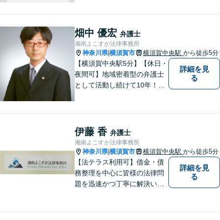
畑中 優宏
弁護士
湘南よこすか法律事務所
神奈川県
横須賀市
横須賀中央駅
から徒歩5分
|
【横須賀中央駅5分】【休日・
詳細を見
夜間可】地域密着型の弁護士
る
として活動し続けて10年！豊
富な弁護経験と信頼を持つ弁
護士。他士業連携で高度な問
題にも対応可能◎【法テラス
可】【女性弁護士在籍】
伊藤 香
弁護士
湘南よこすか法律事務所
神奈川県
横須賀市
横須賀中央駅
から徒歩5分
|
【法テラス利用可】借金・債
詳細を見
務整理を中心に皆様の法律問
る
題を迅速かつ丁寧に解決いた
します。暮らしの身近な相談
相手として、依頼者様の事情
に合わせた解決方法をご提