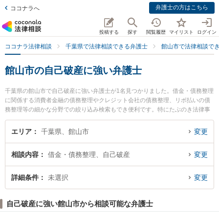
弁護士の方はこちら
ココナラへ
投稿する
探す
閲覧履歴
マイリスト
ログイン
ココナラ法律相談
千葉県で法律相談できる弁護士
館山市で法律相談で
館山市の自己破産に強い弁護士
千葉県の館山市で自己破産に強い弁護士が1名見つかりました。借金・債務整理
に関係する消費者金融の債務整理やクレジット会社の債務整理、リボ払いの債
務整理等の細かな分野での絞り込み検索もでき便利です。特にたぶのき法律事
務所の笹子 健一弁護士のプロフィール情報や弁護士費用、強みなどが注目され
ています。『館山市で土日や夜間に発生した自己破産のトラブルを今すぐに弁
エリア
千葉県、館山市
変更
護士に相談したい』『自己破産のトラブル解決の実績豊富な近くの弁護士を検
索したい』『初回相談無料で自己破産を法律相談できる館山市内の弁護士に相
相談内容
借金・債務整理、自己破産
変更
談予約したい』などでお困りの相談者さんにおすすめです。
詳細条件
未選択
変更
自己破産に強い館山市から相談可能な弁護士