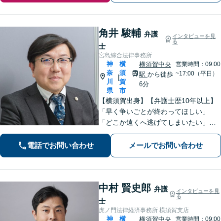
角井 駿輔
弁護
インタビューを見
る
士
宮島綜合法律事務所
神
横
横須賀中央
営業時間：09:00
奈
須
~17:00（平日）
駅
から徒歩
|
川
賀
6分
県
市
【横須賀出身】【弁護士歴10年以上】
「早く争いごとが終わってほしい」
「どこか遠くへ逃げてしまいたい」と
思うのは自然なことです。共に解決を
目指す者として、あなたに寄り添いま
電話でお問い合わせ
メールでお問い合わせ
す。肩の荷を下ろして、ぜひご相談く
ださい【横須賀中央駅6分】
中村 賢史郎
弁護
インタビューを見
る
士
虎ノ門法律経済事務所 横須賀支店
神
横
横須賀中央
営業時間：09:00