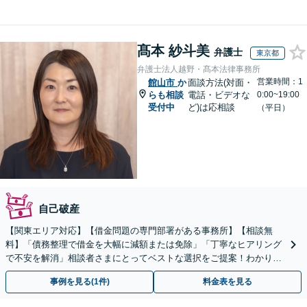
髙本 紗斗美
弁護士
東京都
弁護士法人越野・髙本法律事務所
営業時間：1
館山市
か
面談方法(対面・
らも相談
電話・ビデオな
0:00~19:00
受付中
ど)は応相談
（平日）
自己破産
【関東エリア対応】【借金問題の専門部署がある事務所】【相談無
料】「債務整理で借金を大幅に減額または免除」「丁寧なヒアリング
で不安を解消」相談者さまにとってベストな選択をご提案！わかりや
すく丁寧に説明するのでご安心ください【休日・夜間相談可】
事例を見る(1件)
料金表を見る