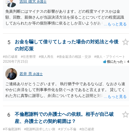
吉田 雄大
弁護士
免責判断にはマイナスの影響があります。どの程度マイナスかは金
額、回数、親御さんが当該決済方法を採ることについてどの程度認識
しておられたか等の個別事情に依るとしか言いようがありません。 と
もあれ、依頼しておられる弁護士さんに直ちに具体的状況をお伝えに
なって相談し、善後策を考えることをお勧めします。
5
お金を騙して借りてしまった場合の対処法と今後
の対応策
#自己破産
#任意整理
#個人再生
#借金返済の相談・交渉
#個人・プライベート
2026年7月15日
役にたった
4
若井 亮
弁護士
ご連絡ありがとうございます。 執行猶予中であるならば、なおさら速
やかに弁済をして刑事事件化を防ぐべきであると言えます。 貸してく
れた方に真摯に謝罪し、弁済についてきちんと説明と対応を行ってい
くことに尽きるかと思います。
6
不倫慰謝料での弁護士への依頼。相手が自己破
産、弁護士との契約範囲は？
#不倫慰謝料
#慰謝料請求したい側
#ダブル不倫
#自己破産