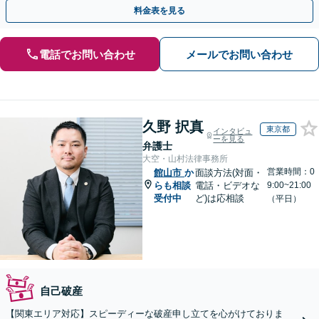
寧にお聞きするので、ぜひお気軽にご相談ください。
料金表を見る
電話でお問い合わせ
メールでお問い合わせ
久野 択真
東京都
インタビュ
ーを見る
弁護士
大空・山村法律事務所
営業時間：0
館山市
か
面談方法(対面・
らも相談
電話・ビデオな
9:00~21:00
受付中
ど)は応相談
（平日）
自己破産
【関東エリア対応】スピーディーな破産申し立てを心がけておりま