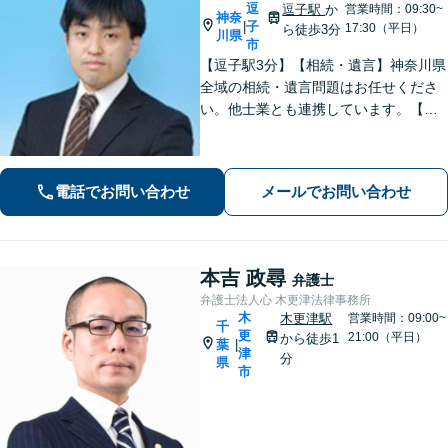
逗
逗子駅
か
営業時間：09:30~
神奈
子
|
17:30（平日）
ら徒歩3分
川県
市
【逗子駅3分】【相続・遺言】神奈川県
全域の相続・遺言問題はお任せくださ
い。他士業とも連携しています。【離
婚・男女問題】豊富な実績が強み。女
性弁護士も所属している事務所です。
【初回面談無料】【夜間・休日は予約
電話でお問い合わせ
メールでお問い合わせ
で対応可】【法テラス可】
本吉 政尋
弁護士
弁護士法人心 木更津法律事務所
木
木更津駅
営業時間：09:00~
千
更
21:00（平日）
から徒歩1
葉
|
津
分
県
市