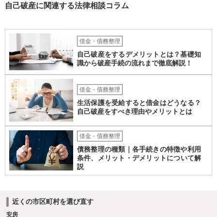
自己破産に関連する法律相談コラム
か月程度経過しても支払いがなければ一括返済可能という契約になっ
ている）ですので、時効期間の経過が2027年1月であるとは限りません
（3月や4月といった可能性がある）。
借金・債務整理
自己破産をするデメリットとは？基礎知
識から破産手続の流れまで徹底解説！
借金・債務整理
生活保護を受給すると借金はどうなる？
自己破産をすべき理由やメリットとは
借金・債務整理
債務整理の種類｜各手続きの特徴や利用
条件、メリット・デメリットについて解
説
近くの市区町村を選び直す
安房