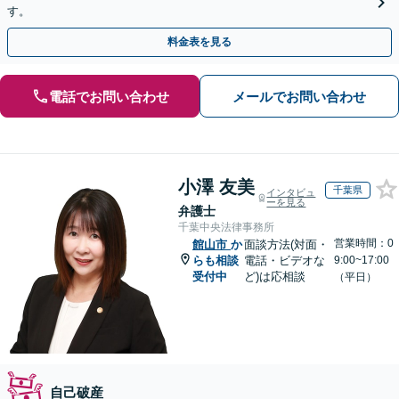
す。
料金表を見る
電話でお問い合わせ
メールでお問い合わせ
小澤 友美
千葉県
インタビュ
ーを見る
弁護士
千葉中央法律事務所
営業時間：0
館山市
か
面談方法(対面・
らも相談
電話・ビデオな
9:00~17:00
受付中
ど)は応相談
（平日）
自己破産