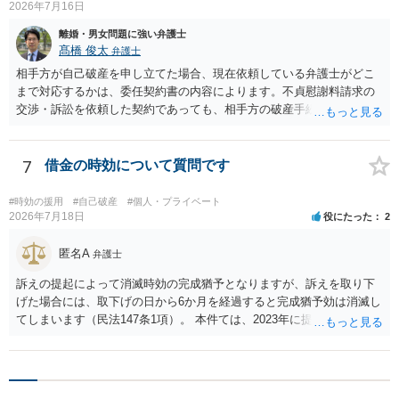
2026年7月16日
離婚・男女問題に強い弁護士
髙橋 俊太
弁護士
相手方が自己破産を申し立てた場合、現在依頼している弁護士がどこ
まで対応するかは、委任契約書の内容によります。不貞慰謝料請求の
交渉・訴訟を依頼した契約であっても、相手方の破産手続への対応、
免責に関する意見申述、非免責債権の主張、破産裁判所への書面提出
等まで当然に含まれているとは限りません。そのため、追加費用が発
生するかどうかは、まず委任契約書と弁護士の説明を確認した方がよ
7
借金の時効について質問です
いでしょう。 成功報酬についても、契約内容次第です。通常は、実際
に回収できた金額を基準に報酬が発生する契約が多いと思われます
#時効の援用
#自己破産
#個人・プライベート
が、「請求額を認めさせた場合」や「和解成立時」など、回収前に報
2026年7月18日
役にたった
2
酬が発生する定めになっている可能性もあります。 依頼している弁護
士に、破産手続への意見申述まで契約内で対応してもらえるのか、追
匿名A
弁護士
加費用はかかるか、免責された場合に成功報酬が発生するのか、非免
訴えの提起によって消滅時効の完成猶予となりますが、訴えを取り下
責債権として争う見込みがあるのかを確認されるとよいと思います。
げた場合には、取下げの日から6か月を経過すると完成猶予効は消滅し
てしまいます（民法147条1項）。 本件ては、2023年に提訴された債権
者については時効の更新はなされておらず、2026年5月に提訴された債
権者については取下げ日から6か月以内に再提訴しなければやはり時効
は更新しないことになります。ただし、消滅時効の起算点は、不払い
日ではなく期限の利益喪失日（通常は所定の分割の支払期日から1～2