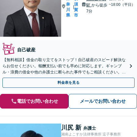
奈
須
~18:00（平日）
駅
から徒歩
|
川
賀
7分
県
市
自己破産
【無料相談】借金の取り立てをストップ！自己破産のスピード解決な
らお任せください。報酬支払い前でも早めに対応します。ギャンブ
ル・浪費の借金や他の弁護士に断られた事件でもご相談ください。税
理士・司法書士有資格弁護士が対応。
料金表を見る
電話でお問い合わせ
メールでお問い合わせ
川尻 新
弁護士
湘南よこすか法律事務所 逗子事務所