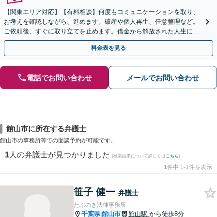
【関東エリア対応】【有料相談】何度もコミュニケーションを取り、
お考えを確認しながら、進めます。破産や個人再生、任意整理など。
ご依頼後、すぐに取り立てを止めます。借金から解放された人生に向
け、ご一緒に頑張りましょう【電話・メール相談可】
料金表を見る
電話でお問い合わせ
メールでお問い合わせ
館山市に所在する弁護士
館山市の事務所等での面談予約が可能です。
1
人の弁護士が見つかりました
(検索結果について詳しくは
こちら
)
1件中 1-1件を表示
笹子 健一
弁護士
たぶのき法律事務所
千葉県
館山市
館山駅
から徒歩8分
|