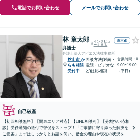
電話でお問い合わせ
メールでお問い合わせ
林 章太郎
東京都
インタビュ
ーを見る
弁護士
弁護士法人アビエス法律事務所
営業時間：0
館山市
か
面談方法(対面・
らも相談
電話・ビデオな
9:00~19:00
受付中
ど)は応相談
（平日）
自己破産
【初回相談無料】【関東エリア対応】【LINE相談可】【分割払い応相
談】受任通知の送付で督促をストップ！「ご事情に寄り添った解決を
ご提案」まずはしっかりとお話を伺い、借金の理由や現在の状況を丁