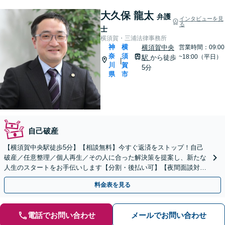
大久保 龍太
弁護
インタビューを見
る
士
横須賀・三浦法律事務所
神
横
横須賀中央
営業時間：09:00
奈
須
~18:00（平日）
駅
から徒歩
|
川
賀
5分
県
市
自己破産
【横須賀中央駅徒歩5分】【相談無料】今すぐ返済をストップ！自己
破産／任意整理／個人再生／その人に合った解決策を提案し、新たな
人生のスタートをお手伝いします【分割・後払い可】【夜間面談対応
（事前予約）】「過払い金請求は完全成功報酬型」
料金表を見る
電話でお問い合わせ
メールでお問い合わせ