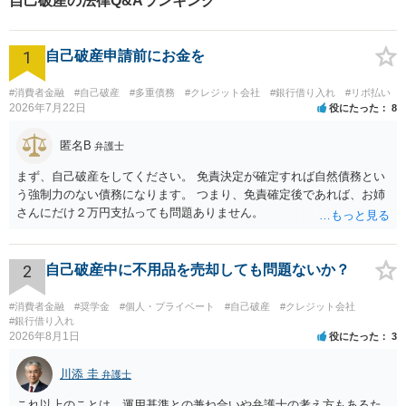
自己破産の法律Q&Aランキング
1
自己破産申請前にお金を
#消費者金融
#自己破産
#多重債務
#クレジット会社
#銀行借り入れ
#リボ払い
2026年7月22日
役にたった
8
匿名B
弁護士
まず、自己破産をしてください。 免責決定が確定すれば自然債務とい
う強制力のない債務になります。 つまり、免責確定後であれば、お姉
さんにだけ２万円支払っても問題ありません。
2
自己破産中に不用品を売却しても問題ないか？
#消費者金融
#奨学金
#個人・プライベート
#自己破産
#クレジット会社
#銀行借り入れ
2026年8月1日
役にたった
3
川添 圭
弁護士
これ以上のことは、運用基準との兼ね合いや弁護士の考え方もあるた