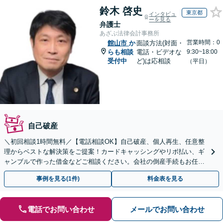
鈴木 啓史
東京都
インタビュ
ーを見る
弁護士
あざぶ法律会計事務所
営業時間：0
館山市
か
面談方法(対面・
らも相談
電話・ビデオな
9:30~18:00
受付中
ど)は応相談
（平日）
自己破産
＼初回相談1時間無料／【電話相談OK】自己破産、個人再生、任意整
理からベストな解決策をご提案！カードキャッシングやリボ払い、ギ
ャンブルで作った借金などご相談ください。会社の倒産手続もお任せ
◎【休日・夜間相談可】【WEB面談対応】
事例を見る(1件)
料金表を見る
電話でお問い合わせ
メールでお問い合わせ