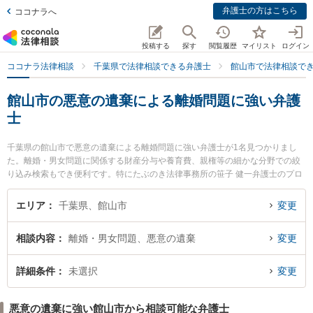
弁護士の方はこちら
ココナラへ
投稿する
探す
閲覧履歴
マイリスト
ログイン
ココナラ法律相談
千葉県で法律相談できる弁護士
館山市で法律相談で
館山市の悪意の遺棄による離婚問題に強い弁護
士
千葉県の館山市で悪意の遺棄による離婚問題に強い弁護士が1名見つかりまし
た。離婚・男女問題に関係する財産分与や養育費、親権等の細かな分野での絞
り込み検索もでき便利です。特にたぶのき法律事務所の笹子 健一弁護士のプロ
フィール情報や弁護士費用、強みなどが注目されています。『館山市で土日や
夜間に発生した悪意の遺棄による離婚問題のトラブルを今すぐに弁護士に相談
エリア
千葉県、館山市
変更
したい』『悪意の遺棄による離婚問題のトラブル解決の実績豊富な近くの弁護
士を検索したい』『初回相談無料で悪意の遺棄による離婚問題を法律相談でき
相談内容
離婚・男女問題、悪意の遺棄
変更
る館山市内の弁護士に相談予約したい』などでお困りの相談者さんにおすすめ
です。
詳細条件
未選択
変更
悪意の遺棄に強い館山市から相談可能な弁護士