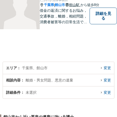
たぶのき法律事務所
千葉県
館山市
館山駅
から徒歩8分
|
借金の返済に関するお悩み，
詳細を見
交通事故，離婚，相続問題，
る
消費者被害等の日常生活で生
じる悩みに関する法律相談に
対応します。 （法テラスにも
対応します。）
エリア
千葉県、館山市
変更
相談内容
離婚・男女問題、悪意の遺棄
変更
詳細条件
未選択
変更
館山市から近い悪意の遺棄に強い弁護士