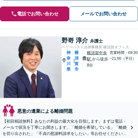
電話でお問い合わせ
メールでお問い合わせ
野嵜 淳介
弁護士
ベリーベスト法律事務所 横須賀オフィス
神
横
横須賀中央
営業時間：09:30
奈
須
~21:00（平日）
駅
から徒歩
|
川
賀
8分
県
市
悪意の遺棄による離婚問題
【初回相談無料】あなたの利益の最大化を目指します。まずは電話・
メールで状況を丁寧にお聞きします。「離婚を希望している」「離婚
を切り出された」「不貞の慰謝料請求をしたい」等お任せください。