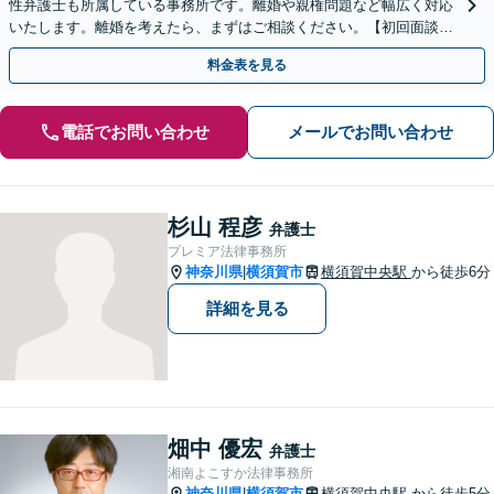
性弁護士も所属している事務所です。離婚や親権問題など幅広く対応
いたします。離婚を考えたら、まずはご相談ください。【初回面談無
料】【夜間・休日は予約で対応可】【法テラス可】
料金表を見る
電話でお問い合わせ
メールでお問い合わせ
杉山 程彦
弁護士
プレミア法律事務所
神奈川県
横須賀市
横須賀中央駅
から徒歩6分
|
詳細を見る
畑中 優宏
弁護士
湘南よこすか法律事務所
神奈川県
横須賀市
横須賀中央駅
から徒歩5分
|