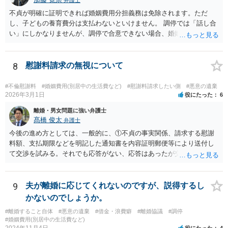
弁護士
思います。 調停や審判によって、養育費が現状と比べて増減額し
不貞が明確に証明できれば婚姻費用分担義務は免除されます。ただ
得るのは③で説明したとおりです。 ⑤ 養育費の増額を求めることが
し、子どもの養育費分は支払わないといけません。 調停では「話し合
できる可能性があるのは③で説明したとおりです。 違反の内容次
い」にしかなりませんが、調停で合意できない場合、婚姻費用につい
第ではありますが、迷惑行為の停止を求めたり、賠償を求める訴訟と
ては裁判所が決める「審判」手続きに移るので、その段階で立証しな
いうものも、一応考えられないではありません。 ただし、訴訟を
いといけません。 慰謝料は調停では相手が応じないと決められないの
起こすにも相応の費用と時間がかかります。 たとえば養育費の増
で、訴訟を起こした裁判でしか（合意できない限り）請求できませ
8
慰謝料請求の無視について
額調停を依頼して、併せて弁護士から相手に迷惑行為をやめるよう通
ん。
知を行い牽制することが考えられます。
#不倫慰謝料
#婚姻費用(別居中の生活費など)
#慰謝料請求したい側
#悪意の遺棄
2026年3月1日
役にたった
6
離婚・男女問題に強い弁護士
髙橋 俊太
弁護士
今後の進め方としては、一般的に、①不貞の事実関係、請求する慰謝
料額、支払期限などを明記した通知書を内容証明郵便等により送付し
て交渉を試みる。それでも応答がない、応答はあったが交渉で解決で
きそうにない場合は、②不貞慰謝料請求訴訟を提起するということに
なるでしょう。 また、配偶者と別居中で生活費が支払われていないと
いう点については、婚姻費用分担請求調停を申し立てることも有効で
9
夫が離婚に応じてくれないのですが、説得するし
す。 証拠の整理が重要ですので、早めに弁護士へ具体的事情を示して
かないのでしょうか。
相談することをお勧めします。
#離婚すること自体
#悪意の遺棄
#借金・浪費癖
#離婚協議
#調停
#婚姻費用(別居中の生活費など)
2024年11月4日
役にたった
4