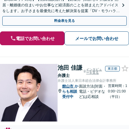
居・離婚後の住まいやお仕事など経済面のことを踏まえたアドバイス
をします。お子さまを最優先に考えた解決策を提案「DV・モラハラに
悩む方を徹底サポート」【完全個室】【休日夜間面談可】
料金表を見る
電話でお問い合わせ
メールでお問い合わせ
池田 佳謙
東京都
インタビュ
ーを見る
弁護士
弁護士法人東日本総合法律会計事務所
営業時間：1
館山市
か
面談方法(対面・
らも相談
電話・ビデオな
0:00~21:00
受付中
ど)は応相談
（平日）