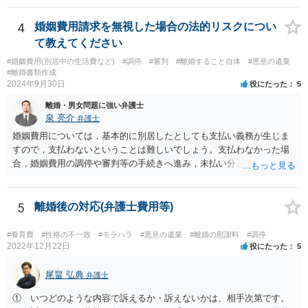
ますが、 「不貞を疑われる行為」という書き方だと、今後何らかの接
触をした際にこれは不貞を疑われる行為ではない、勝手に疑っている
4
婚姻費用請求を無視した場合の法的リスクについ
だけだ、 と反論されかねません。 そのため、はっきり「不貞したらい
て教えてください
くら」とか、今回の経緯を踏まえるなら「二人で宿泊したらいくら」
#婚姻費用(別居中の生活費など)
#調停
#審判
#離婚すること自体
#悪意の遺棄
とか書いた方が、 言い逃れしにくいと思われます。 不貞や宿泊でない
#離婚書類作成
接触については、書き方を検討してみましょう。 ただ記載自体はでき
2024年9月30日
役にたった
5
ても、実際なかなかその証拠が掴みにくいのでは、と思います。 わざ
離婚・男女問題に強い弁護士
わざ屋外でそういう行為をするか、という問題です。
泉 亮介
弁護士
婚姻費用については，基本的に別居したとしても支払い義務が生じま
すので，支払わないということは難しいでしょう。支払わなかった場
合，婚姻費用の調停や審判等の手続きへ進み，未払い分として差押を
受けるリスクがあると言えます。
5
離婚後の対応(弁護士費用等)
#養育費
#性格の不一致
#モラハラ
#悪意の遺棄
#離婚の慰謝料
#調停
2022年12月22日
役にたった
5
尾畠 弘典
弁護士
① いつどのような内容で訴えるか・訴えないかは、相手次第です。