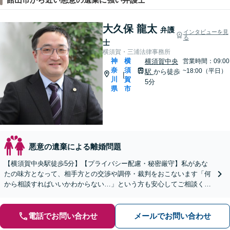
大久保 龍太
弁護
インタビューを見
る
士
横須賀・三浦法律事務所
神
横
横須賀中央
営業時間：09:00
奈
須
~18:00（平日）
駅
から徒歩
|
川
賀
5分
県
市
悪意の遺棄による離婚問題
【横須賀中央駅徒歩5分】【プライバシー配慮・秘密厳守】私があな
たの味方となって、相手方との交渉や調停・裁判をおこないます「何
から相談すればいいかわからない…」という方も安心してご相談くだ
さい【分割・後払い可】【夜間面談対応（事前予約）】
電話でお問い合わせ
メールでお問い合わせ