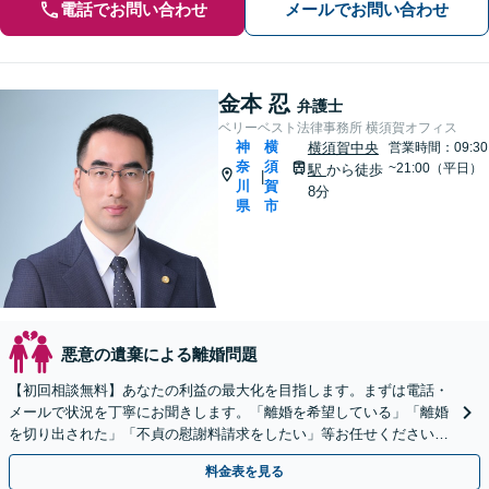
電話でお問い合わせ
メールでお問い合わせ
金本 忍
弁護士
ベリーベスト法律事務所 横須賀オフィス
神
横
横須賀中央
営業時間：09:30
奈
須
~21:00（平日）
駅
から徒歩
|
川
賀
8分
県
市
悪意の遺棄による離婚問題
【初回相談無料】あなたの利益の最大化を目指します。まずは電話・
メールで状況を丁寧にお聞きします。「離婚を希望している」「離婚
を切り出された」「不貞の慰謝料請求をしたい」等お任せください。
【リーズナブルな料金設定】
料金表を見る