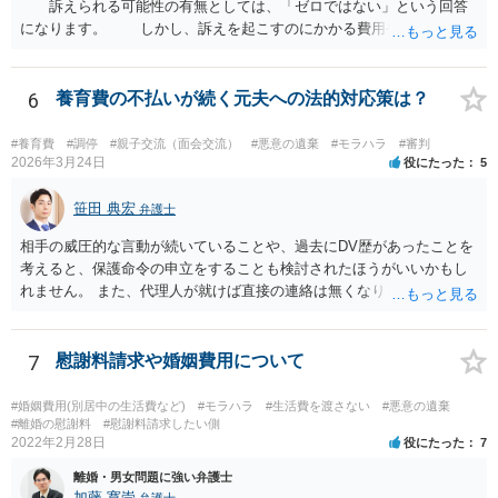
訴えられる可能性の有無としては、「ゼロではない」という回答
になります。 しかし、訴えを起こすのにかかる費用や手間を考え
れば、その可能性は、高くはないと思います。 ② 脅迫や錯誤、意思
能力がない状況で作成した場合などは、無効になったり取り消された
りする可能性があります。しかし、法的には無効や取消しを主張する
6
養育費の不払いが続く元夫への法的対応策は？
ハードルはとても高いです。お聞きする限り、今回のケースでは無効
や取消しとなるような事情はないと思われます。 ③ 公正証書を作成
#養育費
#調停
#親子交流（面会交流）
#悪意の遺棄
#モラハラ
#審判
するには、公正証書を作成すること自体の双方の合意と相互の協力
2026年3月24日
役にたった
5
（作成のためには双方日程を調整して公証役場に同時に赴く必要があ
ります）と、合意内容について双方の了承が必要です。 現状では相
笹田 典宏
弁護士
手方と合意を経るのは、難しいのではないでしょうか。 作成済みの
相手の威圧的な言動が続いていることや、過去にDV歴があったことを
協議書に記載された養育費の金額が法的にみて低すぎる場合は、養育
考えると、保護命令の申立をすることも検討されたほうがいいかもし
費増額を求める調停を提起するのがお勧めです。 調停で話し合いが
れません。 また、代理人が就けば直接の連絡は無くなりますので、ご
まとまらなければ、審判といって、それぞれの収入をもとに裁判所が
相談者の方も代理人を立てるのも一手です。 面会交流含め、元夫との
適切な金額を判断しますので、一応の決着はつきます。 調停や審判
やりとりが相当ご心労になっていると見受けられますので、一度弁護
で決定された養育費を支払わない場合は、強制執行（例えば給与の差
士や行政の相談窓口にご相談されることをお勧め致します。
7
慰謝料請求や婚姻費用について
押えが考えられます。）することが可能です。 作成済みの協議書
が、公正証書ではないのであれば、現状では約束違反に対して強制執
行することができないという状況です。 ④ まず、現状からすれば公
#婚姻費用(別居中の生活費など)
#モラハラ
#生活費を渡さない
#悪意の遺棄
#離婚の慰謝料
#慰謝料請求したい側
正証書の作成の依頼ではなく、依頼を受けるとすれば養育費増額の調
2022年2月28日
役にたった
7
停だと思います。 弁護士費用は自由化されており、弁護士ごとに
異なりますが、依頼時に２０～３０万円程度、増額が実現できた場合
離婚・男女問題に強い弁護士
には増額できた金額の●％という形で報酬を設定している場合が多いと
加藤 寛崇