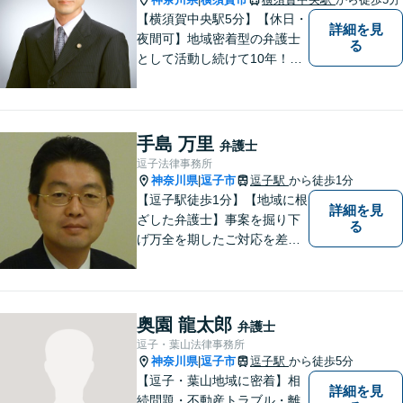
【横須賀中央駅5分】【休日・
詳細を見
夜間可】地域密着型の弁護士
る
として活動し続けて10年！豊
富な弁護経験と信頼を持つ弁
護士。他士業連携で高度な問
題にも対応可能◎【法テラス
可】【女性弁護士在籍】
手島 万里
弁護士
逗子法律事務所
神奈川県
逗子市
逗子駅
から徒歩1分
|
【逗子駅徒歩1分】【地域に根
詳細を見
ざした弁護士】事案を掘り下
る
げ万全を期したご対応を差し
上げることがモットーです。
相続問題／離婚問題／不動産
問題／労働問題／交通事故な
ど、幅広く対応可能。【明確
奥園 龍太郎
弁護士
な料金体系】１件１件ていね
逗子・葉山法律事務所
いに対応させて頂きます。ご
神奈川県
逗子市
逗子駅
から徒歩5分
|
連絡ください。
【逗子・葉山地域に密着】相
詳細を見
続問題・不動産トラブル・離