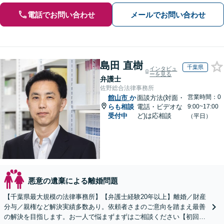
電話でお問い合わせ
メールでお問い合わせ
島田 直樹
千葉県
インタビュ
ーを見る
弁護士
佐野総合法律事務所
営業時間：0
館山市
か
面談方法(対面・
らも相談
電話・ビデオな
9:00~17:00
受付中
ど)は応相談
（平日）
悪意の遺棄による離婚問題
【千葉県最大規模の法律事務所】【弁護士経験20年以上】離婚／財産
分与／親権など解決実績多数あり。依頼者さまのご意向を踏まえ最善
の解決を目指します。お一人で悩まずまずはご相談ください【初回来