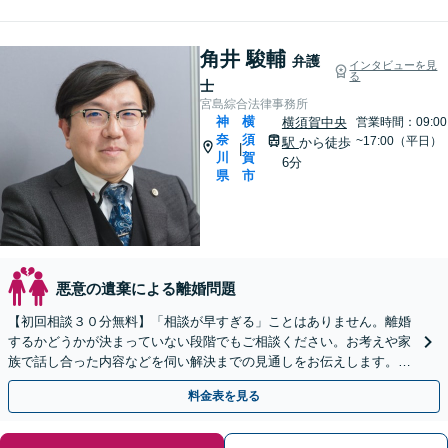
角井 駿輔
弁護
インタビューを見
る
士
宮島綜合法律事務所
神
横
横須賀中央
営業時間：09:00
奈
須
~17:00（平日）
駅
から徒歩
|
川
賀
6分
県
市
悪意の遺棄による離婚問題
【初回相談３０分無料】「相談が早すぎる」ことはありません。離婚
するかどうかが決まっていない段階でもご相談ください。お考えや家
族で話し合った内容などを伺い解決までの見通しをお伝えします。不
貞慰謝料、財産分与、養育費など、幅広く対応します。
料金表を見る