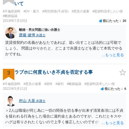
めていく場合には、弁護士に依頼することを検討された方がいいかも
いて
しれませんね^^
#不倫慰謝料
#DV・暴力
#異性関係(不貞等)
#悪意の遺棄
#慰謝料請求したい側
#離婚協議
2019年7月10日
役にたった
20
離婚・男女問題に強い弁護士
齋藤 健博
弁護士
賃貸借契約の名義があなたであれば、追い出すことは法的には可能で
しょう。 問題はやりかたと、どこまで弁護士などを通じて本気でやる
かですね。
3
ラブホに何度もいき不貞を否定する事
#不倫慰謝料
#悪意の遺棄
#調停
#裁判
#離婚協議
#慰謝料請求したい側
2022年5月11日
役にたった
6
村山 大基
弁護士
＞2人は職場が同じ為に一切の関係を切る事が出来ず清算条項には不貞
を疑われる行為をした場合に違約金とあるのですが、これだとキスや
ハグは有りされたくないので上手く修正したいのですが、アドバイス
頂けないでしょうか？ 詳細は相談に行って聞いてみるのがいいと思い