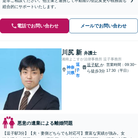
是非ご相談ください。他士業と連携して不動産の登記変更や税務面も
総合的にサポートいたします。
電話でお問い合わせ
メールでお問い合わせ
川尻 新
弁護士
湘南よこすか法律事務所 逗子事務所
逗
逗子駅
か
営業時間：09:30~
神奈
子
|
17:30（平日）
ら徒歩3分
川県
市
悪意の遺棄による離婚問題
【逗子駅3分】【夫・妻側どちらでも対応可】豊富な実績が強み。女