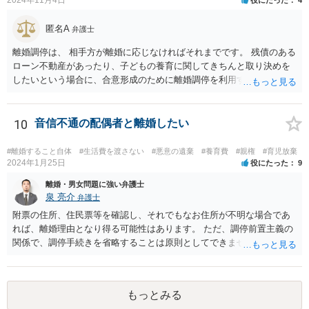
匿名A
弁護士
離婚調停は、 相手方が離婚に応じなければそれまでです。 残債のある
ローン不動産があったり、子どもの養育に関してきちんと取り決めを
したいという場合に、合意形成のために離婚調停を利用することは合
理性があります。 ですが、ご自身のケースでは、そのような事情はな
いため、 申立てをしても相手方が出頭せず終わってしまったり、 半年
から一年調停をやって徒労に終わるだけといったデメリットの部分が
10
音信不通の配偶者と離婚したい
大きいように思われます。 調停前置主義との関係で、離婚訴訟を見据
えて調停を行う（即不調でも構わない）ということは考えられます
#離婚すること自体
#生活費を渡さない
#悪意の遺棄
#養育費
#親権
#育児放棄
が、ご自身のケースで現状離婚訴訟をしても難しいように思われます
2024年1月25日
役にたった
9
（別居期間の長期化を目標にするのが一般的）。 夫が有責配偶者であ
離婚・男女問題に強い弁護士
ると主張立証することは困難でしょう。 収入次第でご自身が支払いを
泉 亮介
弁護士
することになる可能性はあります。 物品のやりとりに関してはご自身
附票の住所、住民票等を確認し、それでもなお住所が不明な場合であ
による交渉ができていない状態ですので、 婚費の調停の際にお話をさ
れば、離婚理由となり得る可能性はあります。 ただ、調停前置主義の
れるか、調停外で代理人をたてるなどして交渉を検討されるとよいで
関係で、調停手続きを省略することは原則としてできません。また、
しょう。
調停では公示送達の手続きは利用できないため、調停を経た上で訴訟
を考える必要があるでしょう。 ご自身で対応が難しければ弁護士を立
てた方が良いかと思われます。 調停においては、相手と直接会うとい
もっとみる
うことは基本的にないため、代理人とご本人と裁判所で話をしていく