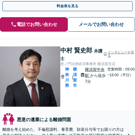
【リーズナブルな料金設定】
料金表を見る
電話でお問い合わせ
メールでお問い合わせ
中村 賢史郎
弁護
インタビューを見
る
士
虎ノ門法律経済事務所 横須賀支店
神
横
横須賀中央
営業時間：09:00
奈
須
~18:00（平日）
駅
から徒歩
|
川
賀
7分
県
市
悪意の遺棄による離婚問題
離婚を考え始めた、不倫慰謝料、養育費、財産分与等でお困りの方は