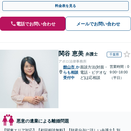
所相談無料】【電話・web面談可】【千葉中央駅5分】
料金表を見る
電話でお問い合わせ
メールでお問い合わせ
関谷 恵美
弁護士
千葉県
アポロ法律事務所
営業時間：0
館山市
か
面談方法(対面・
らも相談
電話・ビデオな
9:00~18:00
受付中
ど)は応相談
（平日）
悪意の遺棄による離婚問題
【関東エリア対応】【初回相談無料】【財産分与に詳しい弁護士】別