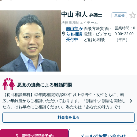
中山 和人
弁護士
東京都
法律事務所エイチーム
営業時間：0
館山市
か
面談方法(対面・
らも相談
電話・ビデオな
9:00~22:00
受付中
ど)は応相談
（平日）
悪意の遺棄による離婚問題
【初回相談無料】◎年間相談実績300件以上◎男性・女性ともに、幅
広い年齢層からご相談いただいております。「別居中／別居を開始し
た方」はお早めにご相談ください。私たちは「あなたの味方」です。
経験豊富な私たちが最後まで丁寧にサポートします。
料金表を見る
電話で面談予約
メールでお問い合わせ