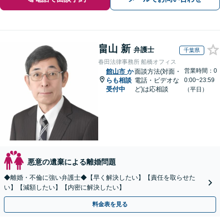
畠山 新
弁護士
千葉県
春田法律事務所 船橋オフィス
営業時間：0
館山市
か
面談方法(対面・
らも相談
電話・ビデオな
0:00~23:59
受付中
ど)は応相談
（平日）
悪意の遺棄による離婚問題
◆離婚・不倫に強い弁護士◆【早く解決したい】【責任を取らせた
い】【減額したい】【内密に解決したい】
料金表を見る