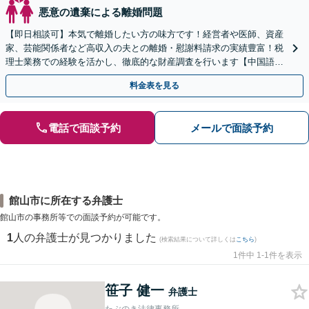
悪意の遺棄による離婚問題
【即日相談可】本気で離婚したい方の味方です！経営者や医師、資産
家、芸能関係者など高収入の夫との離婚・慰謝料請求の実績豊富！税
理士業務での経験を活かし、徹底的な財産調査を行います【中国語対
応可】
料金表を見る
電話で面談予約
メールで面談予約
館山市に所在する弁護士
館山市の事務所等での面談予約が可能です。
1
人の弁護士が見つかりました
(検索結果について詳しくは
こちら
)
1件中 1-1件を表示
笹子 健一
弁護士