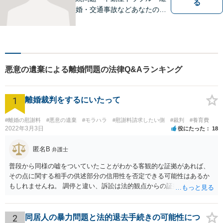
る
婚・交通事故などあなたの困
りごとを一緒に解決していき
ましょう。
悪意の遺棄による離婚問題の法律Q&Aランキング
1
離婚裁判をするにいたって
#離婚の慰謝料
#悪意の遺棄
#モラハラ
#慰謝料請求したい側
#裁判
#養育費
2022年3月3日
役にたった
18
匿名B
弁護士
普段から同様の嘘をついていたことがわかる客観的な証拠があれば、
その点に関する相手の供述部分の信用性を否定できる可能性はあるか
もしれませんね。 調停と違い、訴訟は法的観点からの証拠と主張がよ
りいっそう重要になります。相手の暴言を吐かれたとの主張について
も、全体のなかでその主張がどの程度の意味を有するのかにより、対
処方法も変わってきうるものです。離婚に向けてしっかりと訴訟を進
2
同居人の暴力問題と法的退去手続きの可能性につ