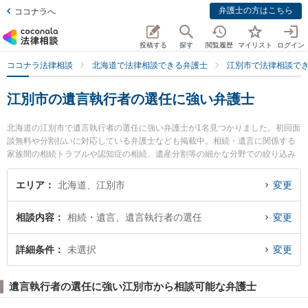
弁護士の方はこちら
ココナラへ
投稿する
探す
閲覧履歴
マイリスト
ログイン
ココナラ法律相談
北海道で法律相談できる弁護士
江別市で法律相談で
江別市の遺言執行者の選任に強い弁護士
北海道の江別市で遺言執行者の選任に強い弁護士が1名見つかりました。初回面
談無料や分割払いに対応している弁護士なども掲載中。相続・遺言に関係する
家族間の相続トラブルや認知症の相続、遺産分割等の細かな分野での絞り込み
検索もでき便利です。特に弁護士法人江別法律事務所の西脇 崇晃弁護士のプロ
フィール情報や弁護士費用、強みなどが注目されています。『江別市で土日や
エリア
北海道、江別市
変更
夜間に発生した遺言執行者の選任のトラブルを今すぐに弁護士に相談したい』
『遺言執行者の選任のトラブル解決の実績豊富な近くの弁護士を検索したい』
相談内容
相続・遺言、遺言執行者の選任
変更
『初回相談無料で遺言執行者の選任を法律相談できる江別市内の弁護士に相談
予約したい』などでお困りの相談者さんにおすすめです。
詳細条件
未選択
変更
遺言執行者の選任に強い江別市から相談可能な弁護士