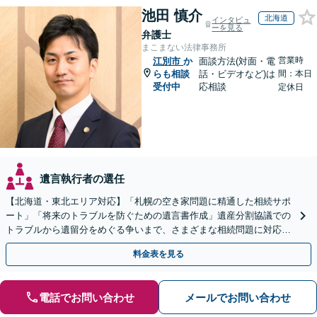
池田 慎介
北海道
インタビュ
ーを見る
弁護士
まこまない法律事務所
営業時
江別市
か
面談方法(対面・電
らも相談
話・ビデオなど)は
間：本日
受付中
応相談
定休日
遺言執行者の選任
【北海道・東北エリア対応】「札幌の空き家問題に精通した相続サポ
ート」「将来のトラブルを防ぐための遺言書作成」遺産分割協議での
トラブルから遺留分をめぐる争いまで、さまざまな相続問題に対応し
ています「アクセス良好・WEB面談対応で安心の相談」
料金表を見る
電話でお問い合わせ
メールでお問い合わせ