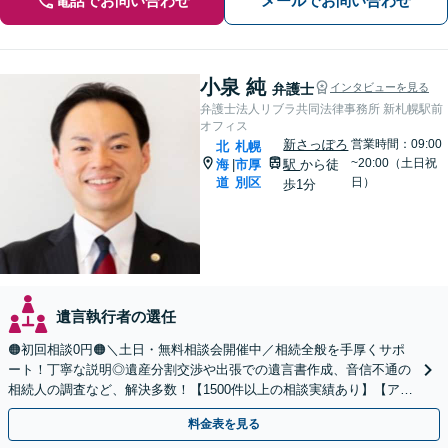
電話でお問い合わせ
メールでお問い合わせ
小泉 純
弁護士
インタビューを見る
弁護士法人リブラ共同法律事務所 新札幌駅前
オフィス
新さっぽろ
営業時間：09:00
北
札幌
~20:00（土日祝
海
市厚
駅
から徒
|
道
別区
日）
歩1分
遺言執行者の選任
🟠初回相談0円🟠＼土日・無料相談会開催中／相続全般を手厚くサポ
ート！丁寧な説明◎遺産分割交渉や出張での遺言書作成、音信不通の
相続人の調査など、解決多数！【1500件以上の相談実績あり】【アク
セス良好】【分かりやすい料金体系】
料金表を見る