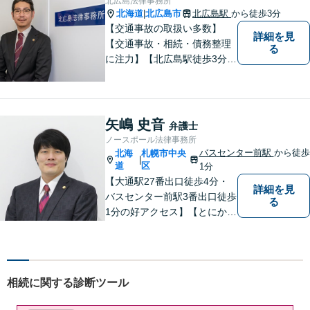
北広島法律事務所
広く対応する４０代の経験豊
北海道
北広島市
北広島駅
から徒歩3分
|
富な弁護士です。
【交通事故の取扱い多数】
詳細を見
【交通事故・相続・債務整理
る
に注力】【北広島駅徒歩3分】
地元出身の弁護士がじっくり
耳を傾け、全力で取り組ませ
ていただきます。離婚、相
続、交通事故、労働、企業法
矢嶋 史音
弁護士
務など、多岐に渡る分野に精
ノースポール法律事務所
通しています。どうぞお気軽
バスセンター前駅
から徒歩
北海
札幌市中央
|
にご連絡ください。
道
区
1分
【大通駅27番出口徒歩4分・
詳細を見
バスセンター前駅3番出口徒歩
る
1分の好アクセス】【とにかく
説明のわかりやすさに自信あ
り】【相談だけでお悩みを解
決することもよくあります】
法律だけにとらわれず、依頼
相続に関する診断ツール
者にとってベストな解決方法
を一緒に考えていきます。