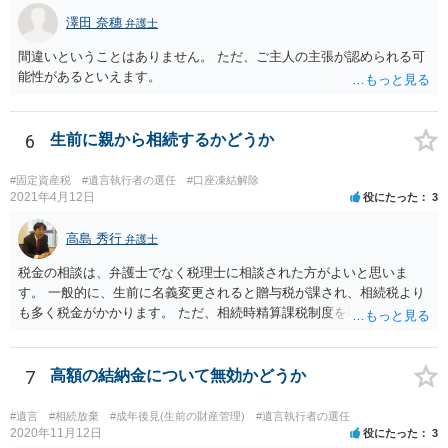
澤田 奈穗
弁護士
間違いということはありません。 ただ、ご主人の主張が認められる可
能性があるといえます。
6
生前に親から相続するかどうか
#固定資産税
#遺言執行者の選任
#口座凍結解除
2021年4月12日
役にたった
3
高島 秀行
弁護士
税金の相談は、弁護士でなく税理士に相談された方がよいと思いま
す。 一般的に、生前に名義変更されると贈与税が課され、相続税より
も多く税金がかかります。 ただ、相続時精算課税制度を取れば、実質
的に相続税と同等の税金で済む可能性があります。 実際に税理士にど
ういう場合にどれくらい税金がかかるか計算してもらって どういう方
針を取るか決められたらよいと思います。
7
高額の結納金について無効かどうか
#遺言
#相続放棄
#成年後見(生前の財産管理)
#遺言執行者の選任
2020年11月12日
役にたった
3