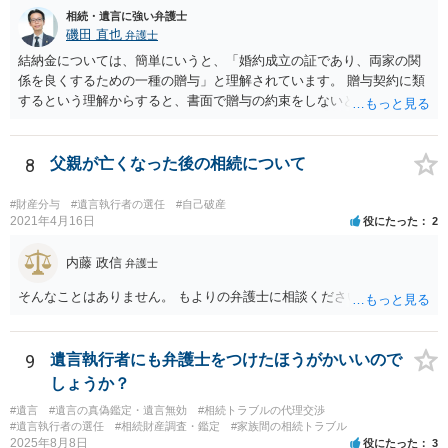
相続・遺言に強い弁護士
磯田 直也
弁護士
結納金については、簡単にいうと、「婚約成立の証であり、両家の関
係を良くするための一種の贈与」と理解されています。 贈与契約に類
するという理解からすると、書面で贈与の約束をしないと相手方は支
払いを請求できません。 反面、実際に支払ったあとから返金を求める
ことは困難です。 くれぐれも今後お気をつけください。 弁護士に対応
を依頼されるのも悪くはありませんが、感情的な理由が強いと思いま
8
父親が亡くなった後の相続について
すので法的観点から説得を試みても解決は難しいように思います。
#財産分与
#遺言執行者の選任
#自己破産
2021年4月16日
役にたった
2
内藤 政信
弁護士
そんなことはありません。 もよりの弁護士に相談ください。
9
遺言執行者にも弁護士をつけたほうがかいいので
しょうか？
#遺言
#遺言の真偽鑑定・遺言無効
#相続トラブルの代理交渉
#遺言執行者の選任
#相続財産調査・鑑定
#家族間の相続トラブル
2025年8月8日
役にたった
3