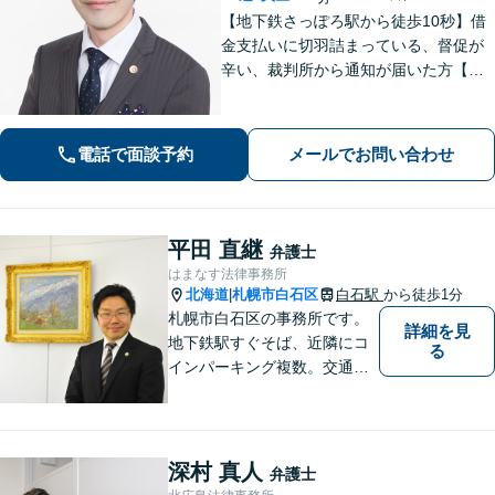
【地下鉄さっぽろ駅から徒歩10秒】借
金支払いに切羽詰まっている、督促が
辛い、裁判所から通知が届いた方【相
談実績5000件以上】家や車を残した
い、家族に知られたくない場合もお任
せください。自己破産・個人再生・任
電話で面談予約
メールでお問い合わせ
意整理／法人破産いずれも対応
平田 直継
弁護士
はまなす法律事務所
北海道
札幌市白石区
白石駅
から徒歩1分
|
札幌市白石区の事務所です。
詳細を見
地下鉄駅すぐそば、近隣にコ
る
インパーキング複数。交通の
利便も良く、近隣の厚別区、
豊平区、清田区、北広島市、
恵庭市、千歳市、江別市から
もアクセス良好。相続、交通
深村 真人
弁護士
事故、離婚、債務整理など幅