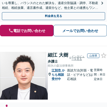
いを尊重し、バランスのとれた解決を。遺産分割協議・調停、不動産
相続、相続放棄、遺言書作成、遺留分など。他士業との連携もワンス
トップで対応します【休日・夜間面談OK】
料金表を見る
電話でお問い合わせ
メールでお問い合わせ
細江 大樹
山形県
インタビュ
ーを見る
弁護士
樹氷の森法律事務所
営業時
江別市
か
面談方法(対面・電
らも相談
話・ビデオなど)は
間：本日
受付中
応相談
定休日