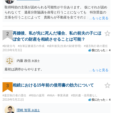
取得時効の主張が認められる可能性が十分あります。 仮にそれが認め
られなくて 遺産分割協議を叔母と行うことになっても 特別受益の
主張を行うことによって 貴殿らが不動産を全てそのまま取得できる
ことが可能でしょう。
2
再婚後、私が先に死んだ場合、私の前夫の子にほ
ぼ全ての財産を相続させることは可能？
#財産分与
#自筆証書遺言の作成
#成年後見(生前の財産管理)
#遺言執行者の選任
2019年9月3日
役にたった
4
内藤 政信
弁護士
最初は調停からやります。
3
相続における15年前の借用書の効力について
#遺言執行者の選任
#時効の援用
#M&A・事業承継
#契約書・借用書なし
2019年5月21日
役にたった
4
理崎 智英
弁護士