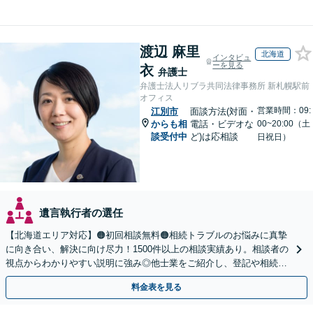
渡辺 麻里
北海道
インタビュ
ーを見る
衣
弁護士
弁護士法人リブラ共同法律事務所 新札幌駅前
オフィス
営業時間：09:
江別市
面談方法(対面・
からも相
電話・ビデオな
00~20:00（土
談受付中
ど)は応相談
日祝日）
遺言執行者の選任
【北海道エリア対応】🟠初回相談無料🟠相続トラブルのお悩みに真摯
に向き合い、解決に向け尽力！1500件以上の相談実績あり。相談者の
視点からわかりやすい説明に強み◎他士業をご紹介し、登記や相続税
の申告までワンストップで対応【夜間相談可】
料金表を見る