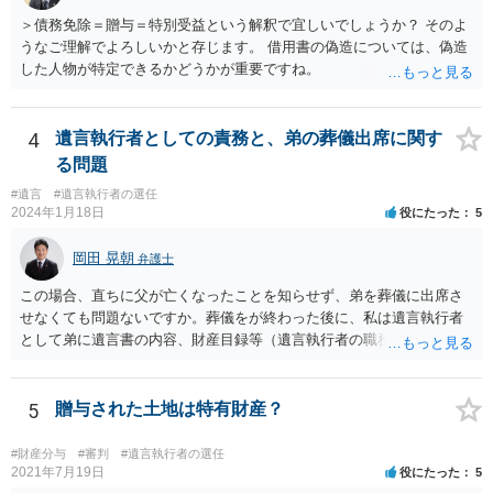
＞債務免除＝贈与＝特別受益という解釈で宜しいでしょうか？ そのよ
うなご理解でよろしいかと存じます。 借用書の偽造については、偽造
した人物が特定できるかどうかが重要ですね。
4
遺言執行者としての責務と、弟の葬儀出席に関す
る問題
#遺言
#遺言執行者の選任
2024年1月18日
役にたった
5
岡田 晃朝
弁護士
この場合、直ちに父が亡くなったことを知らせず、弟を葬儀に出席さ
せなくても問題ないですか。葬儀をが終わった後に、私は遺言執行者
として弟に遺言書の内容、財産目録等（遺言執行者の職務）を知らせ
ればよいですか。 葬儀は喪主が主催する行事ですから、誰を参加させ
るかは喪主の自由です。 呼ばなくてもかまいません。 そもそも、そう
いう法律関係にありません。 遺言の内容と遺産の総額の通知、公正証
5
贈与された土地は特有財産？
書でない場合は遺言の検認については、執行者に通知義務があるの
で、対応しましょう。 そのあとは遺留分の請求などがあればそれへの
#財産分与
#審判
#遺言執行者の選任
対応となるでしょう。
2021年7月19日
役にたった
5