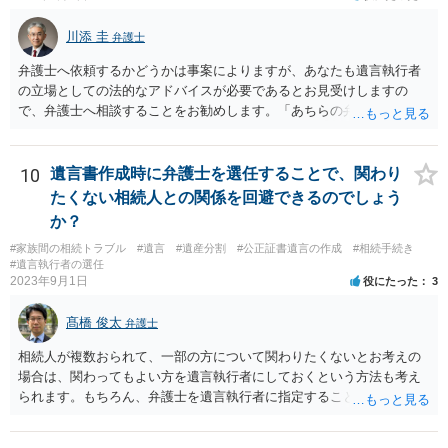
川添 圭
弁護士
弁護士へ依頼するかどうかは事案によりますが、あなたも遺言執行者
の立場としての法的なアドバイスが必要であるとお見受けしますの
で、弁護士へ相談することをお勧めします。「あちらの弁護士」（元
嫁と娘の弁護士のことでしょうか）へ聴いても、自分に有利な主張や
誘導しかしてこないと思います。
10
遺言書作成時に弁護士を選任することで、関わり
たくない相続人との関係を回避できるのでしょう
か？
#家族間の相続トラブル
#遺言
#遺産分割
#公正証書遺言の作成
#相続手続き
#遺言執行者の選任
2023年9月1日
役にたった
3
髙橋 俊太
弁護士
相続人が複数おられて、一部の方について関わりたくないとお考えの
場合は、関わってもよい方を遺言執行者にしておくという方法も考え
られます。もちろん、弁護士を遺言執行者に指定することもできます
が、（関わってもよい）相続人を遺言執行者に指定しておいて、その
方に再委任の権限を付与しておくという方法もあります。 一度、弁護