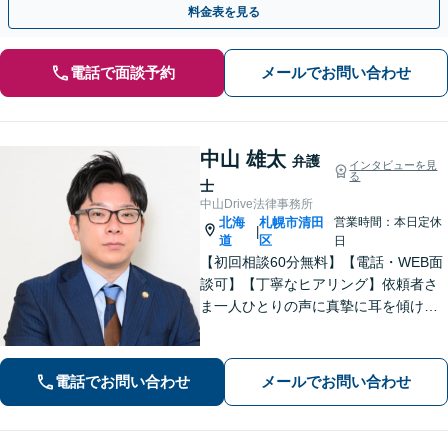
料金表を見る
電話で面談予約
メールでお問い合わせ
中山 雄太
弁護
インタビューを見
る
士
中山Drive法律事務所
北海
札幌市清田
営業時間：本日定休
|
道
区
日
【初回相談60分無料】【電話・WEB面
談可】【丁寧なヒアリング】依頼者さ
ま一人ひとりの声に真摯に耳を傾け、
「寄り添う」ことを大切にしておりま
す。どのようなお悩みでも、まずは一
度弁護士にご相談ください。最善の解
電話でお問い合わせ
メールでお問い合わせ
決策を共に考えていきましょう。