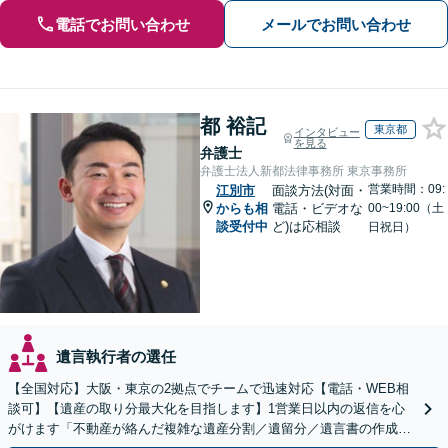
電話でお問い合わせ
メールでお問い合わせ
都 裕記
東京都
インタビュー
を見る
弁護士
弁護士法人新都法律事務所 東京事務所
営業時間：09:
江別市
面談方法(対面・
からも相
電話・ビデオな
00~19:00（土
談受付中
ど)は応相談
日祝日）
遺言執行者の選任
【全国対応】大阪・東京の2拠点でチームで迅速対応【電話・WEB相
談可】【遺産の取り分最大化を目指します】1営業日以内の返信を心
がけます「不動産が絡んだ複雑な遺産分割／遺留分／遺言書の作成・