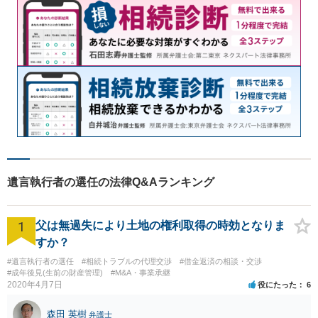
遺言執行者の選任の法律Q&Aランキング
1
父は無過失により土地の権利取得の時効となりま
すか？
#遺言執行者の選任
#相続トラブルの代理交渉
#借金返済の相談・交渉
#成年後見(生前の財産管理)
#M&A・事業承継
2020年4月7日
役にたった
6
森田 英樹
弁護士