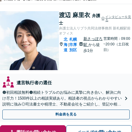
渡辺 麻里衣
弁護
インタビューを見
る
士
弁護士法人リブラ共同法律事務所 新札幌駅前
オフィス
新さっぽろ
営業時間：09:00
北
札幌
~20:00（土日祝
海
市厚
駅
から徒
|
道
別区
日）
歩1分
遺言執行者の選任
🟠初回相談無料🟠相続トラブルのお悩みに真摯に向き合い、解決に向
け尽力！1500件以上の相談実績あり。相談者の視点からわかりやすい
説明に強み◎司法書士や税理士、不動産会社をご紹介し、登記や相続
税の申告までワンストップで対応【夜間相談可】
料金表を見る