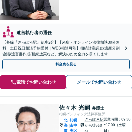
遺言執行者の選任
【各線『さっぽろ駅』徒歩2分】【来所・オンライン法律相談30分無
料｜土日祝日相談予約受付｜WEB相談可能】相続財産調査/遺産分割
協議/遺言書作成/相続放棄など、解決のため全力を尽くします
料金表を見る
電話でお問い合わせ
メールでお問い合わせ
佐々木 光嗣
弁護士
札幌パシフィック法律事務所
さっぽろ駅
営業時間：09:30
北
札幌
~17:00（土曜
海
市中
から徒歩0
|
道
央区
日）
分