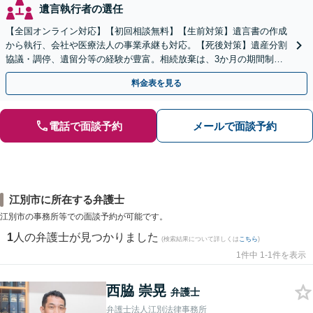
遺言執行者の選任
【全国オンライン対応】【初回相談無料】【生前対策】遺言書の作成
から執行、会社や医療法人の事業承継も対応。【死後対策】遺産分割
協議・調停、遺留分等の経験が豊富。相続放棄は、3か月の期間制限
があるため、お早めにご相談ください。【無料駐車場あり】
料金表を見る
電話で面談予約
メールで面談予約
江別市に所在する弁護士
江別市の事務所等での面談予約が可能です。
1
人の弁護士が見つかりました
(検索結果について詳しくは
こちら
)
1件中 1-1件を表示
西脇 崇晃
弁護士
弁護士法人江別法律事務所