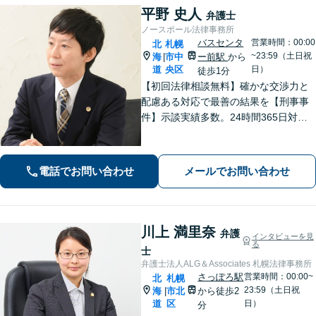
平野 史人
弁護士
ノースポール法律事務所
バスセンタ
営業時間：00:00
北
札幌
~23:59（土日祝
海
市中
ー前駅
から
|
道
央区
日）
徒歩1分
【初回法律相談無料】確かな交渉力と
配慮ある対応で最善の結果を【刑事事
件】示談実績多数。24時間365日対応
で身柄解放・不起訴を目指します【交
通事故】保険会社顧問事務所での勤務
経験あり。【バスセンター前駅3番出口
電話でお問い合わせ
メールでお問い合わせ
徒歩1分】
川上 満里奈
弁護
インタビューを見
る
士
弁護士法人ALG＆Associates 札幌法律事務所
さっぽろ駅
営業時間：00:00~
北
札幌
23:59（土日祝
海
市北
から徒歩2
|
道
区
日）
分