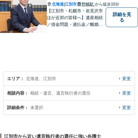
北海道
江別市
野幌駅
から徒歩10分
|
【江別市・札幌市・岩見沢市
詳細を見
ほか近郊の皆様へ】遺産相続
る
／借金問題・過払金／離婚／
不貞慰謝料／交通事故／刑事
事件など、個人のお悩みから
事業・会社関係のご相談まで
気軽にお問い合わせ下さい。
エリア
北海道、江別市
変更
相談内容
相続・遺言、遺言執行者の選任
変更
詳細条件
未選択
変更
江別市から近い遺言執行者の選任に強い弁護士