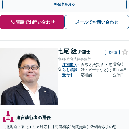
執行／事業承継など、お任せください」【休日相談あり】
料金表を見る
電話でお問い合わせ
メールでお問い合わせ
七尾 毅
弁護士
北海道
南3条総合法律事務所
営業時
江別市
か
面談方法(対面・電
らも相談
話・ビデオなど)は
間：本日
受付中
応相談
定休日
遺言執行者の選任
【北海道・東北エリア対応】【初回相談1時間無料】依頼者さまの思