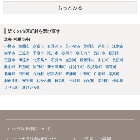
士に直接ご相談されることをお勧めいたします。
もっとみる
近くの市区町村を選び直す
道央 (札幌市外)
小樽市
室蘭市
夕張市
岩見沢市
苫小牧市
美唄市
芦別市
江別市
赤平市
三笠市
千歳市
滝川市
砂川市
歌志内市
深川市
登別市
恵庭市
伊達市
北広島市
石狩市
当別町
新篠津村
由仁町
長沼町
栗山町
月形町
浦臼町
新十津川町
妹背牛町
秩父別町
雨竜町
北竜町
沼田町
占冠村
幌加内町
豊浦町
壮瞥町
白老町
厚真町
洞爺湖町
安平町
むかわ町
日高町
平取町
新冠町
浦河町
様似町
えりも町
新ひだか町
ココナラ法律相談について
ココナラ法律相談とは
ご意見・ご要望