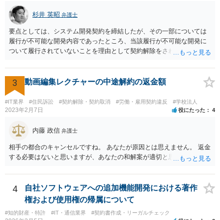
杉井 英昭
弁護士
要点としては、システム開発契約を締結したが、その一部については
履行が不可能な開発内容であったところ、当該履行が不可能な開発に
ついて履行されていないことを理由として契約解除をされた。そこ
で、既に開発を完了したものについての請負代金を請求できるか、と
いうご質問であると理解しました。 まず、「物理的にできない開発で
一方的に契約不履行のように伝えられ」とのことですが、「物理的に
3
動画編集レクチャーの中途解約の返金額
できない」と真に言えるのかどうか、なぜ「物理的にできない開発」
を請け負うことになったのかが問題です。 もし、「物理的にできな
#IT業界
#住民訴訟
#契約解除・契約取消
#労働・雇用契約違反
#学校法人
い」という意味が、単に「契約に記載された納期では間に合わない」
2023年2月7日
役にたった
4
ということであれば、それは単純に履行遅滞を理由とする債務不履行
ですから、契約解除は有効です。 「物理的にできない」が、そもそも
内藤 政信
弁護士
そのような開発は理論的に不可能（例えば、タイムマシンを作るとい
相手の都合のキャンセルですね。 あなたが原因とは思えません。 返金
う契約等）であれば、契約自体が無効になる可能性があります。 いず
する必要はないと思いますが、あなたの和解案が適切と思います。
れの場合であっても、結局は、上記の「物理的にできない」部分を除
いた部分は開発完了しているということですから、その部分に相当す
る請負代金は請求できる可能性があります。 ただし、当該開発完了部
4
自社ソフトウェアへの追加機能開発における著作
分だけでどれくらいの価値があるのか、が問題になります。 一般論は
以上で、より個別的なお話は、詳しい契約内容や開発内容を知る必要
権および使用権の帰属について
がありますので、正式に弁護士に相談することも検討された方がよい
#知的財産・特許
#IT・通信業界
#契約書作成・リーガルチェック
と思います。