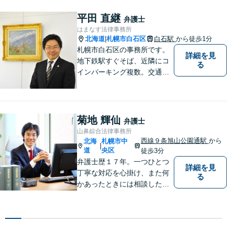
平田 直継
弁護士
はまなす法律事務所
北海道
札幌市白石区
白石駅
から徒歩1分
|
札幌市白石区の事務所です。
詳細を見
地下鉄駅すぐそば、近隣にコ
る
インパーキング複数。交通の
利便も良く、近隣の厚別区、
豊平区、清田区、北広島市、
恵庭市、千歳市、江別市から
もアクセス良好。相続、交通
菊地 輝仙
弁護士
事故、離婚、債務整理など幅
山鼻綜合法律事務所
広く対応する４０代の経験豊
西線９条旭山公園通駅
から
北海
札幌市中
|
富な弁護士です。
道
央区
徒歩3分
弁護士歴１７年。一つひとつ
詳細を見
丁寧な対応を心掛け、また何
る
かあったときには相談したい
と思っていただける関係性を
大事にしています。相続、民
事事件、中小企業の支援など