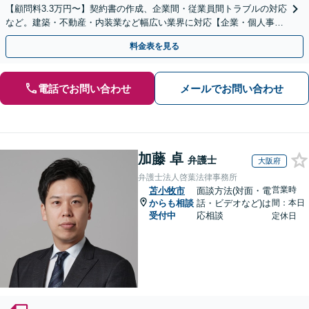
【顧問料3.3万円〜】契約書の作成、企業間・従業員間トラブルの対応
など。建築・不動産・内装業など幅広い業界に対応【企業・個人事業
主の方初回面談無料】
料金表を見る
電話でお問い合わせ
メールでお問い合わせ
加藤 卓
弁護士
大阪府
弁護士法人啓葉法律事務所
営業時
苫小牧市
面談方法(対面・電
からも相談
話・ビデオなど)は
間：本日
受付中
応相談
定休日