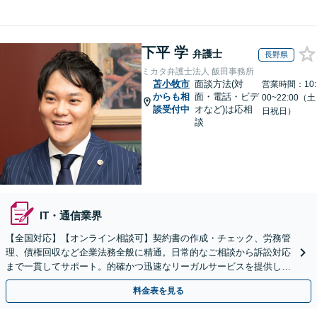
下平 学
弁護士
長野県
ミカタ弁護士法人 飯田事務所
苫小牧市
面談方法(対
営業時間：10:
からも相
面・電話・ビデ
00~22:00（土
談受付中
オなど)は応相
日祝日）
談
IT・通信業界
【全国対応】【オンライン相談可】契約書の作成・チェック、労務管
理、債権回収など企業法務全般に精通。日常的なご相談から訴訟対応
まで一貫してサポート。的確かつ迅速なリーガルサービスを提供しま
す。【初回相談無料】【休日・夜間相談可】
料金表を見る