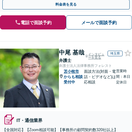
を含め総合的アドバイス」顧問契約／WEB面談／夜間相談
料金表を見る
電話で面談予約
メールで面談予約
中尾 基哉
埼玉県
インタビュ
ーを見る
弁護士
弁護士法人法律事務所フォレスト
営業時
苫小牧市
面談方法(対面・電
からも相談
話・ビデオなど)は
間：本日
受付中
応相談
定休日
IT・通信業界
【全国対応】【Zoom相談可能】【事務所の顧問契約数320社以上】