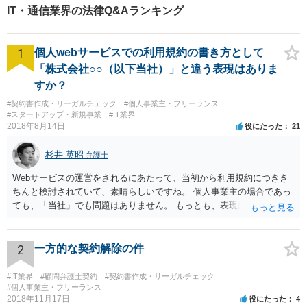
IT・通信業界の法律Q&Aランキング
1
個人webサービスでの利用規約の書き方として
「株式会社○○（以下当社）」と違う表現はありま
すか？
#契約書作成・リーガルチェック
#個人事業主・フリーランス
#スタートアップ・新規事業
#IT業界
2018年8月14日
役にたった
21
杉井 英昭
弁護士
Webサービスの運営をされるにあたって、当初から利用規約につきき
ちんと検討されていて、素晴らしいですね。 個人事業主の場合であっ
ても、「当社」でも問題はありません。 もっとも、表現に違和感があ
るというのであれば、屋号を使うとよいでしょう。 例えば、田中一郎
さんが「ABCウェブサービス」の屋号で事業を運営する際には、「当
社」の代わりに「ABCウェブサービス」とか「ABCWS」を使う等で
2
一方的な契約解除の件
す。
#IT業界
#顧問弁護士契約
#契約書作成・リーガルチェック
#個人事業主・フリーランス
2018年11月17日
役にたった
4