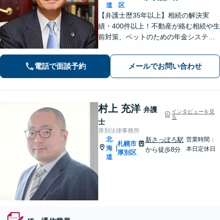
道
区
【弁護士歴35年以上】相続の解決実
績・400件以上！不動産が絡む相続や生
前対策、ペットのための年金システム
など【自衛隊前駅8分】交通事故・借
金・刑事事件・不動産トラブルなど幅
電話で面談予約
メールでお問い合わせ
広く対応。依頼者の背景に潜む原因を
しっかり把握することを心がけていま
す。
村上 充洋
弁護
インタビューを見
る
士
厚別法律事務所
北
新さっぽろ駅
営業時間：
札幌市
海
|
本日定休日
から徒歩8分
厚別区
道