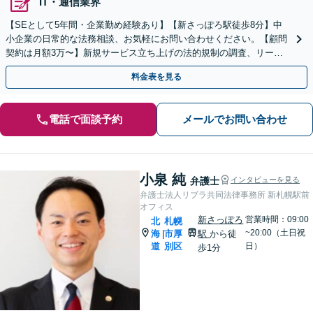
IT・通信業界
【SEとして5年間・企業勤め経験あり】【新さっぽろ駅徒歩8分】中
小企業の日常的な法務相談、お気軽にお問い合わせください。【顧問
契約は月額3万〜】新規サービス立ち上げの法的規制の調査、リーガ
ルチェックも対応。【初回相談無料】
料金表を見る
電話で面談予約
メールでお問い合わせ
小泉 純
弁護士
インタビューを見る
弁護士法人リブラ共同法律事務所 新札幌駅前
オフィス
新さっぽろ
営業時間：09:00
北
札幌
~20:00（土日祝
海
市厚
駅
から徒
|
道
別区
日）
歩1分