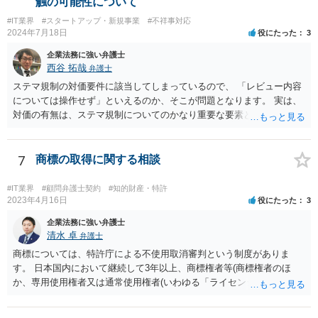
触の可能性について
的請求ないし措置がなされれば改めて検討するという方針でもよいよ
#IT業界
#スタートアップ・新規事業
#不祥事対応
うに思われます。
2024年7月18日
役にたった
3
企業法務に強い弁護士
西谷 拓哉
弁護士
ステマ規制の対価要件に該当してしまっているので、 「レビュー内容
については操作せず」といえるのか、そこが問題となります。 実は、
対価の有無は、ステマ規制についてのかなり重要な要素となります。
近時ステマ規制で初の行政処分を受けたケースは、高評価を付けるこ
とを条件に割り引くサービスを提供していたケースですが、 明示的に
高評価と指示していなくても、全件報酬を支払うことを約してレビュ
7
商標の取得に関する相談
ーをさせるということになれば、結局はそれはレビュー内容について
事業者が関与していると評価され「事業者による表示（広告）」と判
#IT業界
#顧問弁護士契約
#知的財産・特許
断される余地は残るといえるでしょう。 あくまで、自身の嗜好に基づ
2023年4月16日
役にたった
3
く、自主的なレビューでなければステマ規制にひっかかる可能性があ
企業法務に強い弁護士
るのです。 ※消費者庁のステマ規制の運用ガイドラインであるhttps://
清水 卓
弁護士
www.caa.go.jp/policies/policy/representation/fair_labeling/guideline/ass
商標については、特許庁による不使用取消審判という制度がありま
ets/representation_cms216_230328_03.pdf の５頁（イ）、２（１）参
す。 日本国内において継続して3年以上、商標権者等(商標権者のほ
照
か、専用使用権者又は通常使用権者(いわゆる「ライセンシー」)が、指
定商品・指定役務について登録商標の使用をしていない場合、誰で
も、その指定商品・指定役務に関する商標登録を取り消すことについ