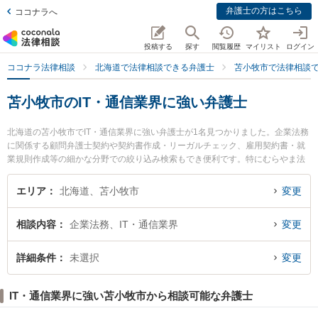
弁護士の方はこちら
ココナラへ
投稿する
探す
閲覧履歴
マイリスト
ログイン
ココナラ法律相談
北海道で法律相談できる弁護士
苫小牧市で法律相談
苫小牧市のIT・通信業界に強い弁護士
北海道の苫小牧市でIT・通信業界に強い弁護士が1名見つかりました。企業法務
に関係する顧問弁護士契約や契約書作成・リーガルチェック、雇用契約書・就
業規則作成等の細かな分野での絞り込み検索もでき便利です。特にむらやま法
律事務所の小田 康夫弁護士のプロフィール情報や弁護士費用、強みなどが注目
されています。『苫小牧市で土日や夜間に発生したIT・通信業界のトラブルを
エリア
北海道、苫小牧市
変更
今すぐに弁護士に相談したい』『IT・通信業界のトラブル解決の実績豊富な近
くの弁護士を検索したい』『初回相談無料でIT・通信業界を法律相談できる苫
相談内容
企業法務、IT・通信業界
変更
小牧市内の弁護士に相談予約したい』などでお困りの相談者さんにおすすめで
す。
詳細条件
未選択
変更
IT・通信業界に強い苫小牧市から相談可能な弁護士