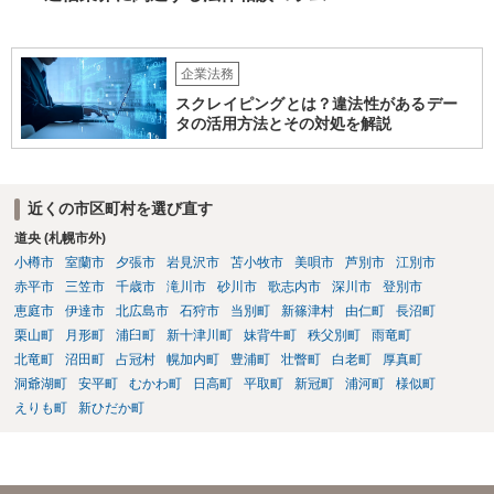
座の受講のみならず、開発案件の手伝いる等の対外的な関係も生ずる
ため) •ユーザー企業Ｂ社の開発案件を手伝った期間•時間が労務の提供
や受託業務の遂行として扱われれないか（これらの対価としての給与•
企業法務
報酬の発生の有無等） •生徒のミス等により発生した損害の責任の所在
（プログラミングスクールが責任を負う範囲、生徒が責任を負うこと
スクレイピングとは？違法性があるデー
があるのか否か等） •開発案件に関わった生徒がユーザー企業の秘密を
タの活用方法とその対処を解説
漏洩しないような対策を講じる なお、インターネットを通じたプログ
ラミング教育の提供が、特定商取引法上の「特定継続的役務」のう
ち、「電子計算機又はワードプロセッサーの操作に関する知識又 は技
近くの市区町村を選び直す
術の教授」(いわゆるパソコン教室)に該当するか否かについて、消費者
庁及び経済産業省の検討の結果、「パソコンの操作に関する知識や技
道央 (札幌市外)
術の教授と一体不可分とならない限り、『特定継続的役務』に該当し
小樽市
室蘭市
夕張市
岩見沢市
苫小牧市
美唄市
芦別市
江別市
ない」ことが明らかにされています。 【参考】インターネットを通じ
赤平市
三笠市
千歳市
滝川市
砂川市
歌志内市
深川市
登別市
たプログラミング教育の提供が明確化されます~産業競争力強化法の
恵庭市
伊達市
北広島市
石狩市
当別町
新篠津村
由仁町
長沼町
「グレーゾーン解消制度」の活用~（経済産業省サイト） https://www.
栗山町
月形町
浦臼町
新十津川町
妹背牛町
秩父別町
雨竜町
meti.go.jp/policy/jigyou_saisei/kyousouryoku_kyouka/shinjigyo-kaitaku
北竜町
沼田町
占冠村
幌加内町
豊浦町
壮瞥町
白老町
厚真町
seidosuishin/press/141225_press.pdf
洞爺湖町
安平町
むかわ町
日高町
平取町
新冠町
浦河町
様似町
えりも町
新ひだか町