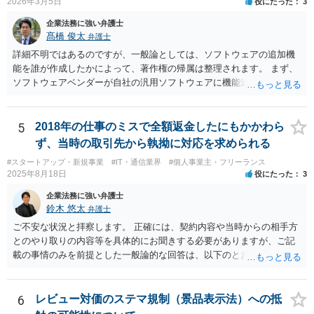
2026年3月5日
役にたった
3
企業法務に強い弁護士
髙橋 俊太
弁護士
詳細不明ではあるのですが、一般論としては、ソフトウェアの追加機
能を誰が作成したかによって、著作権の帰属は整理されます。 まず、
ソフトウェアベンダーが自社の汎用ソフトウェアに機能追加を行った
場合、そのプログラムを実際に作成したのがベンダーであれば、特段
の合意がない限り、追加部分を含めたプログラムの著作権は原則とし
てベンダーに帰属します。利用者が費用を負担している場合でも、そ
5
2018年の仕事のミスで全額返金したにもかかわら
れだけで著作権が利用者に移転するわけではありません。 一方、利用
ず、当時の取引先から執拗に対応を求められる
者側に認められるのは通常、その追加機能を含むソフトウェアを契約
#スタートアップ・新規事業
#IT・通信業界
#個人事業主・フリーランス
の範囲内で利用する権利（使用許諾）にとどまることが多く、その具
2025年8月18日
役にたった
3
体的な範囲は契約内容によって決まります。たとえば、当該利用者の
みが使用できるのか、ベンダーが他の顧客にも同様の機能を提供でき
企業法務に強い弁護士
るのか、といった点は契約によって調整されるのが一般的です。 ま
鈴木 悠太
弁護士
た、契約で特別の定めを設けることにより、追加機能の著作権を利用
ご不安な状況と拝察します。 正確には、契約内容や当時からの相手方
者に帰属させる、あるいはベンダーに帰属させつつ利用者に独占的な
とのやり取りの内容等を具体的にお聞きする必要がありますが、ご記
使用権を認めるといった整理をすることも可能です。 したがって、費
載の事情のみを前提とした一般論的な回答は、以下のとおりです。 ①
用負担のみをもって著作権の帰属が決まるものではなく、著作物を創
相手方が主張し得た損害賠償請求権は、すでに消滅時効（2020年改正
作した主体と、当事者間の契約内容によって決まると考えられます。
前の商事消滅時効、不法行為消滅時効）にかかっている可能性が高い
です。 ②相手方の報告要求については、法的には従う義務はないでし
6
レビュー対価のステマ規制（景品表示法）への抵
ょう。 ③すでに対応は完了しており、もし相手方から今後具体的な法