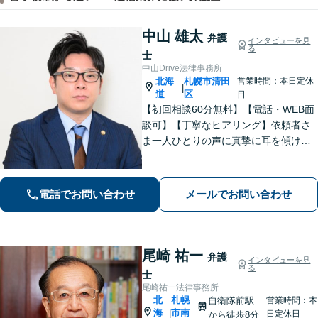
中山 雄太
弁護
インタビューを見
る
士
中山Drive法律事務所
北海
札幌市清田
営業時間：本日定休
|
道
区
日
【初回相談60分無料】【電話・WEB面
談可】【丁寧なヒアリング】依頼者さ
ま一人ひとりの声に真摯に耳を傾け、
「寄り添う」ことを大切にしておりま
す。どのようなお悩みでも、まずは一
度弁護士にご相談ください。最善の解
電話でお問い合わせ
メールでお問い合わせ
決策を共に考えていきましょう。
尾崎 祐一
弁護
インタビューを見
る
士
尾崎祐一法律事務所
北
札幌
自衛隊前駅
営業時間：本
海
市南
|
日定休日
から徒歩8分