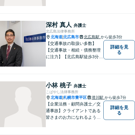
ひ他の人に話すようにしてく
ださい。ご相談お待ちしてお
ります。
深村 真人
弁護士
北広島法律事務所
北海道
北広島市
北広島駅
から徒歩3分
|
【交通事故の取扱い多数】
詳細を見
【交通事故・相続・債務整理
る
に注力】【北広島駅徒歩3分】
地元出身の弁護士がじっくり
耳を傾け、全力で取り組ませ
ていただきます。離婚、相
続、交通事故、労働、企業法
小林 桃子
弁護士
務など、多岐に渡る分野に精
こばやし法律事務所
通しています。どうぞお気軽
北海道
札幌市豊平区
澄川駅
から徒歩7分
|
にご連絡ください。
【企業法務・顧問弁護士／交
詳細を見
通事故】クライアントである
る
皆さまのお力になれるよう全
力を尽くします。お気軽にお
相談ください。