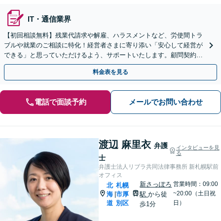
IT・通信業界
【初回相談無料】残業代請求や解雇、ハラスメントなど、労使間トラ
ブルや就業のご相談に特化！経営者さまに寄り添い「安心して経営が
できる」と思っていただけるよう、サポートいたします。顧問契約プ
ラン（月額1.1万円〜）複数あり！【休日・夜間相談可】
料金表を見る
電話で面談予約
メールでお問い合わせ
渡辺 麻里衣
弁護
インタビューを見
る
士
弁護士法人リブラ共同法律事務所 新札幌駅前
オフィス
新さっぽろ
営業時間：09:00
北
札幌
~20:00（土日祝
海
市厚
駅
から徒
|
道
別区
日）
歩1分