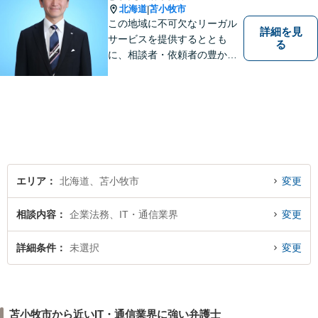
北海道
苫小牧市
|
この地域に不可欠なリーガル
詳細を見
サービスを提供するととも
る
に、相談者・依頼者の豊かな
生き方・選択をサポートする
存在であり続けます。（弁護
士小田康夫）
エリア
北海道、苫小牧市
変更
相談内容
企業法務、IT・通信業界
変更
詳細条件
未選択
変更
苫小牧市から近いIT・通信業界に強い弁護士