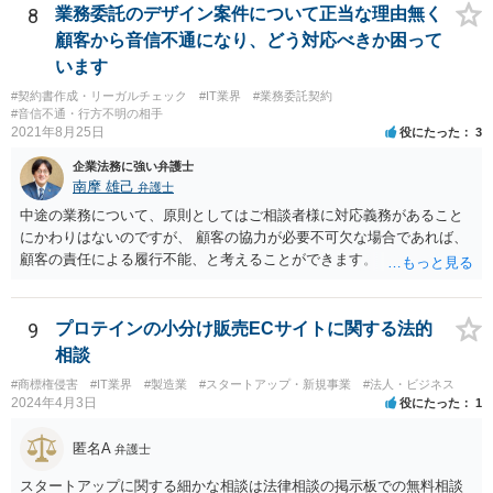
て、審判を請求することができます(商標法第50条第1項)。 また、登録
8
業務委託のデザイン案件について正当な理由無く
商標を有する企業から対象となる商標権を譲り受ける方法もあり得ま
顧客から音信不通になり、どう対応べきか困って
す。 いずれにしても、詳しい事情に基づく判断を要するご事案かと思
います
われますので、一度、商標権に詳しい弁護士や弁理士に直接相談の
#契約書作成・リーガルチェック
#IT業界
#業務委託契約
上、今後の方針の検討をなさってみるとよろしいかと思います。
#音信不通・行方不明の相手
2021年8月25日
役にたった
3
企業法務に強い弁護士
南摩 雄己
弁護士
中途の業務について、原則としてはご相談者様に対応義務があること
にかわりはないのですが、 顧客の協力が必要不可欠な場合であれば、
顧客の責任による履行不能、と考えることができます。 トラブルにな
った時のことを考え、履行不能に至る経緯については日付付きのメモ
などで 簡単にでもまとめておくこと、顧客とのやり取りのログを証拠
として保存しておくこともお勧めいたします。
9
プロテインの小分け販売ECサイトに関する法的
相談
#商標権侵害
#IT業界
#製造業
#スタートアップ・新規事業
#法人・ビジネス
2024年4月3日
役にたった
1
匿名A
弁護士
スタートアップに関する細かな相談は法律相談の掲示板での無料相談