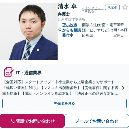
清水 卓
東京都
インタビュー
を見る
弁護士
しみず法律事務所
営業時
苫小牧市
面談方法(対面・電
からも相談
話・ビデオなど)は
間：本日
受付中
応相談
定休日
IT・通信業界
【全国対応】スタートアップ・中小企業から上場企業までサポート
「幅広い業界に対応」【マスコミ出演歴多数】【労働事件に関する書
籍を執筆】【電話・オンライン相談対応】「法改正への迅速な対応」
「労務環境の整備でトラブルを未然に防ぐ」
料金表を見る
電話でお問い合わせ
メールでお問い合わせ