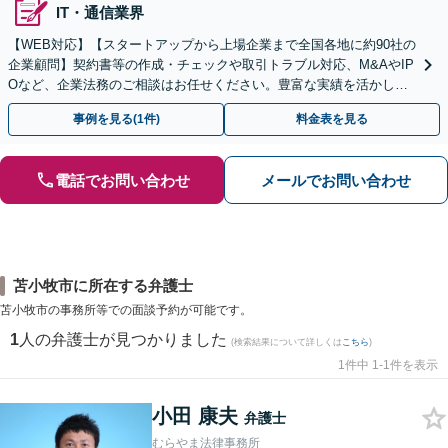
IT・通信業界
【WEB対応】【スタートアップから上場企業まで全国各地に約90社の
企業顧問】契約書等の作成・チェックや取引トラブル対応、M&AやIP
Oなど、企業法務のご相談はお任せください。豊富な実績を活かし的
確に対応を進めてまいります。
事例を見る(1件)
料金表を見る
電話でお問い合わせ
メールでお問い合わせ
苫小牧市に所在する弁護士
苫小牧市の事務所等での面談予約が可能です。
1
人の弁護士が見つかりました
(検索結果について詳しくは
こちら
)
1件中 1-1件を表示
小田 康夫
弁護士
むらやま法律事務所