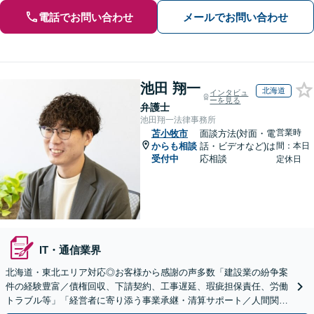
電話でお問い合わせ
メールでお問い合わせ
池田 翔一
北海道
インタビュ
ーを見る
弁護士
池田翔一法律事務所
営業時
苫小牧市
面談方法(対面・電
からも相談
話・ビデオなど)は
間：本日
受付中
応相談
定休日
IT・通信業界
北海道・東北エリア対応◎お客様から感謝の声多数「建設業の紛争案
件の経験豊富／債権回収、下請契約、工事遅延、瑕疵担保責任、労働
トラブル等」「経営者に寄り添う事業承継・清算サポート／人間関係