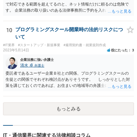
で対応できる範囲を超えてるのと、ネット情報だけに頼るのは危険で
す。 企業法務の取り扱いのある法律事務所に予約を入れて、リーガル
リスクチェックの法務サービスのご依頼をされることをお勧め致しま
す。
10
プログラミングスクール開業時の法的リスクにつ
いて
#IT業界
#スタートアップ・新規事業
#雇用契約書・就業規則作成
2023年5月14日
役にたった
3
企業法務に強い弁護士
清水 卓
弁護士
委託者であるユーザー企業Ｂ社との関係、プログラミングスクールの
生徒との関係でそれぞれ検討点がありそうです。 しっかりとした対
策を講じておくのであれば、お住まいの地域等の弁護士に直接相談の
上、スクールの開業前から契約書等の準備を進めていくことをご検討
下さい。 (委託であるユーザー企業Ｂ社との関係) 例えば、 •プログラ
ミングスクールの生徒が開発案件に関わることを事前に把握•承諾して
もっとみる
いるか •準委任契約で要求される受託者の善管注意義務を果たせるか •
開発に関わった生徒がユーザー企業Ｂ社との間でプログラミングスク
ールＡ社が負っている秘密保持義務に違反しないようにする対策を講
じる (プログラミングスクールの生徒との関係) 例えば、 •プログラミ
ングスクールと生徒との間の契約関係•内容の整備（プログラミング講
IT・通信業界に関連する法律相談コラム