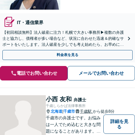
IT・通信業界
【初回相談無料】法人破産に注力！札幌で大きい事務所▶︎複数の弁護
士と協力し、債権者が多い場合など、状況に合わせた迅速＆的確なサ
ポートをいたします。法人破産を少しでも考え始めたら、お早めに
【面談】をご予約ください【休日・夜間相談可】
料金表を見る
電話でお問い合わせ
メールでお問い合わせ
小西 友和
弁護士
千歳しらかば法律事務所
北海道
千歳市
千歳駅
から徒歩8分
|
千歳市の弁護士です。お悩み
詳細を見
は一人でため込むと大きな問
る
題になることがあります。ぜ