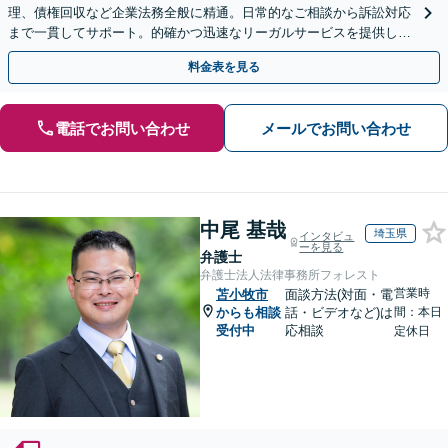
理、債権回収など企業法務全般に精通。日常的なご相談から訴訟対応
まで一貫してサポート。的確かつ迅速なリーガルサービスを提供しま
す。【初回相談無料】【休日・夜間相談可】
料金表を見る
電話でお問い合わせ
メールでお問い合わせ
中尾 基哉
埼玉県
インタビュ
ーを見る
弁護士
弁護士法人法律事務所フォレスト
営業時
苫小牧市
面談方法(対面・電
からも相談
話・ビデオなど)は
間：本日
受付中
応相談
定休日