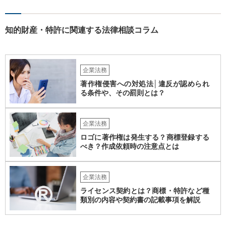
の範囲内で利用する権利（使用許諾）にとどまることが多く、その具
体的な範囲は契約内容によって決まります。たとえば、当該利用者の
みが使用できるのか、ベンダーが他の顧客にも同様の機能を提供でき
知的財産・特許に関連する法律相談コラム
るのか、といった点は契約によって調整されるのが一般的です。 ま
た、契約で特別の定めを設けることにより、追加機能の著作権を利用
者に帰属させる、あるいはベンダーに帰属させつつ利用者に独占的な
使用権を認めるといった整理をすることも可能です。 したがって、費
企業法務
用負担のみをもって著作権の帰属が決まるものではなく、著作物を創
著作権侵害への対処法│違反が認められ
作した主体と、当事者間の契約内容によって決まると考えられます。
る条件や、その罰則とは？
企業法務
ロゴに著作権は発生する？商標登録する
べき？作成依頼時の注意点とは
企業法務
ライセンス契約とは？商標・特許など種
類別の内容や契約書の記載事項を解説