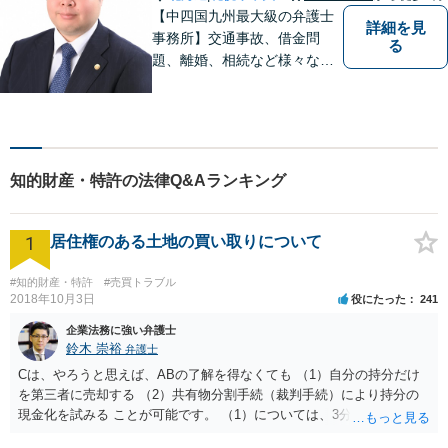
【中四国九州最大級の弁護士
詳細を見
事務所】交通事故、借金問
る
題、離婚、相続など様々な問
題について、「何度でも無
料」の相談を行っています！
まずはお気軽にご相談くださ
い！
知的財産・特許の法律Q&Aランキング
1
居住権のある土地の買い取りについて
#知的財産・特許
#売買トラブル
2018年10月3日
役にたった
241
企業法務に強い弁護士
鈴木 崇裕
弁護士
Cは、やろうと思えば、ABの了解を得なくても （1）自分の持分だけ
を第三者に売却する （2）共有物分割手続（裁判手続）により持分の
現金化を試みる ことが可能です。 （1）については、3分の1の持分だ
けを取得してもすぐには使えませんから、そもそも買い手は多くない