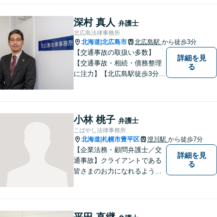
ります。
深村 真人
弁護士
北広島法律事務所
北海道
北広島市
北広島駅
から徒歩3分
|
【交通事故の取扱い多数】
詳細を見
【交通事故・相続・債務整理
る
に注力】【北広島駅徒歩3分】
地元出身の弁護士がじっくり
耳を傾け、全力で取り組ませ
ていただきます。離婚、相
続、交通事故、労働、企業法
小林 桃子
弁護士
務など、多岐に渡る分野に精
こばやし法律事務所
通しています。どうぞお気軽
北海道
札幌市豊平区
澄川駅
から徒歩7分
|
にご連絡ください。
【企業法務・顧問弁護士／交
詳細を見
通事故】クライアントである
る
皆さまのお力になれるよう全
力を尽くします。お気軽にお
相談ください。
平田 直継