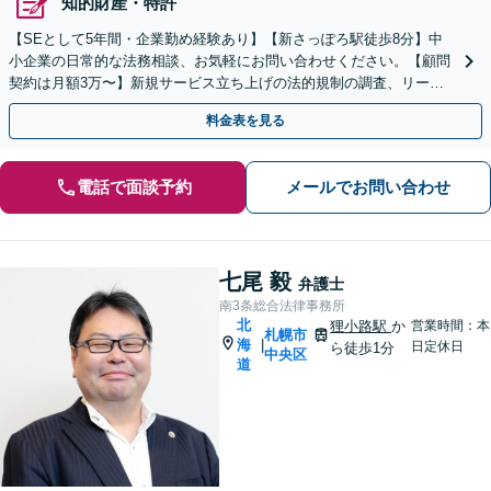
知的財産・特許
【SEとして5年間・企業勤め経験あり】【新さっぽろ駅徒歩8分】中
小企業の日常的な法務相談、お気軽にお問い合わせください。【顧問
契約は月額3万〜】新規サービス立ち上げの法的規制の調査、リーガ
ルチェックも対応。【初回相談無料】
料金表を見る
電話で面談予約
メールでお問い合わせ
七尾 毅
弁護士
南3条総合法律事務所
北
狸小路駅
か
営業時間：本
札幌市
海
|
日定休日
ら徒歩1分
中央区
道