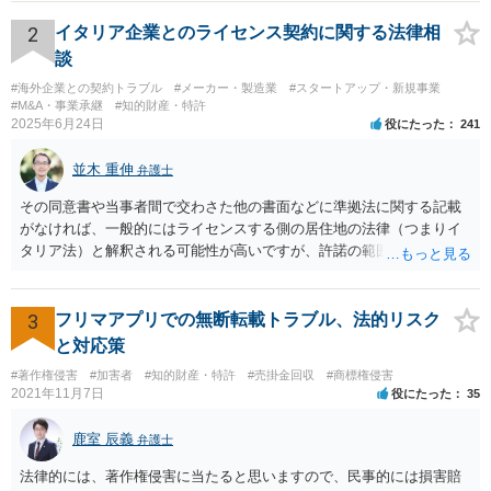
ですし、買取価格は非常に安くなりますが、近年は「持分だけでも買
い取ります」という業者が出てきています。 （2）については、裁判
2
イタリア企業とのライセンス契約に関する法律相
手続を粛々と進めることにより、土地を切り分けて取得したり、全体
談
を競売にかけたりすることができるようになります。こちらも経費が
#海外企業との契約トラブル
#メーカー・製造業
#スタートアップ・新規事業
多くかかり、最終的な手残りの金額は多くありませんし、手間がかか
#M&A・事業承継
#知的財産・特許
ります。Cが外国にいるのならなおさらです。 Cが上記（1）（2）を
2025年6月24日
役にたった
241
認識しているかどうかはわかりませんが、Cにとっては、上記（1）
（2）の方法よりも手残りが多くなるような金額であれば、ABに買い
並木 重伸
弁護士
取りをしてもらうほうが「合理的」ということになります。 他の先生
方が回答しているように、相続税路線価や固定資産税評価額から計算
その同意書や当事者間で交わさた他の書面などに準拠法に関する記載
した時価を3分して、使用借権の10％を控除した金額というのが公平中
がなければ、一般的にはライセンスする側の居住地の法律（つまりイ
立な金額の算定方法の一つであることに間違いはありません。 しか
タリア法）と解釈される可能性が高いですが、許諾の範囲が日本国内
し、売買価格は当事者間で合意できれば高くても安くても良いわけで
に限定されているなどの事情がある場合には、日本法となる可能性も
すから、ABとしては、上記を考慮して、できる限り有利な金額を提案
あります。 なお、仮に日本法になるとしても、新しい会社との間で契
し、交渉していくことがよろしいように思います。 Cが上記（1）
約が有効かどうかは、ライセンスされた権利の種類（著作権、商標
3
フリマアプリでの無断転載トラブル、法的リスク
（2）の方法をとった場合に手残りがいくらになるかの計算は簡単では
権、特許権など）や契約の時期などを見て判断する必要があります。
と対応策
ないものの、ある程度見通しもつけられますので、その金額を考慮し
いずれにせよ具体的事情が分からないと確定的な回答は難しいと思わ
#著作権侵害
#加害者
#知的財産・特許
#売掛金回収
#商標権侵害
つつ、提案金額を調整することをお勧めいたします。 なお、将来的な
れますので、弁護士に直接相談されることをお勧めします。
2021年11月7日
役にたった
35
紛争の可能性を考慮するのであれば、Cからの持分買い取りと合わせ
て、AB間の権利調整（可能であれば共有を解消し、分筆してそれぞれ
鹿室 辰義
弁護士
単独所有するなど）も検討なさると良いですね。
法律的には、著作権侵害に当たると思いますので、民事的には損害賠