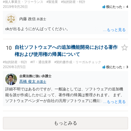
して契約を見送られた方が良いように思います。
#個人事業主・フリーランス
#製造業
#知的財産・特許
2019年9月26日
役にたった
4
内藤 政信
弁護士
okが出るようにがんばってください。
10
自社ソフトウェアへの追加機能開発における著作
権および使用権の帰属について
#知的財産・特許
#IT・通信業界
#契約書作成・リーガルチェック
2026年3月5日
役にたった
3
企業法務に強い弁護士
髙橋 俊太
弁護士
詳細不明ではあるのですが、一般論としては、ソフトウェアの追加機
能を誰が作成したかによって、著作権の帰属は整理されます。 まず、
ソフトウェアベンダーが自社の汎用ソフトウェアに機能追加を行った
場合、そのプログラムを実際に作成したのがベンダーであれば、特段
の合意がない限り、追加部分を含めたプログラムの著作権は原則とし
てベンダーに帰属します。利用者が費用を負担している場合でも、そ
もっとみる
れだけで著作権が利用者に移転するわけではありません。 一方、利用
者側に認められるのは通常、その追加機能を含むソフトウェアを契約