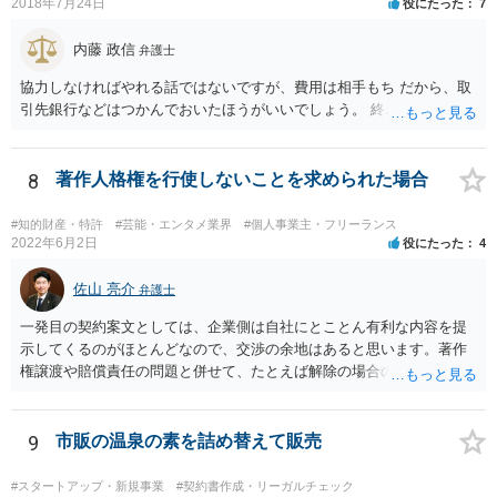
2018年7月24日
役にたった
7
内藤 政信
弁護士
協力しなければやれる話ではないですが、費用は相手もち だから、取
引先銀行などはつかんでおいたほうがいいでしょう。 終わります。
8
著作人格権を行使しないことを求められた場合
#知的財産・特許
#芸能・エンタメ業界
#個人事業主・フリーランス
2022年6月2日
役にたった
4
佐山 亮介
弁護士
一発目の契約案文としては、企業側は自社にとことん有利な内容を提
示してくるのがほとんどなので、交渉の余地はあると思います。著作
権譲渡や賠償責任の問題と併せて、たとえば解除の場合のクリエータ
ー側への補償を設けさせるといった修正要望は出してみる価値があり
ます（実際、民法の原則では一方的な委任契約の解除には、必要に応
じて損害の補償をしなければならないと定められています。） ただ、
9
市販の温泉の素を詰め替えて販売
そこで「これはうちの定型書式なので変更できない」といった趣旨の
回答があれば、今後の信頼関係の構築を考えても、ご縁がなかったと
#スタートアップ・新規事業
#契約書作成・リーガルチェック