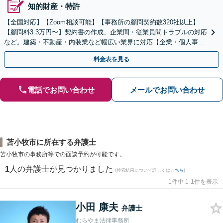
知的財産・特許
【全国対応】【Zoom相談可能】【事務所の顧問契約数320社以上】
【顧問料3.3万円〜】契約書の作成、企業間・従業員間トラブルの対応
など。建築・不動産・内装業など幅広い業界に対応【企業・個人事業
主の方初回面談無料】
料金表を見る
電話でお問い合わせ
メールでお問い合わせ
苫小牧市に所在する弁護士
苫小牧市の事務所等での面談予約が可能です。
1
人の弁護士が見つかりました
(検索結果について詳しくは
こちら
)
1件中 1-1件を表示
小田 康夫
弁護士
むらやま法律事務所