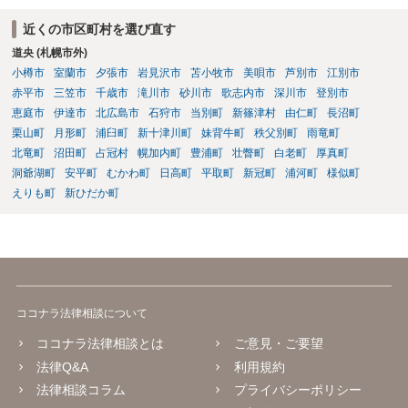
近くの市区町村を選び直す
道央 (札幌市外)
小樽市
室蘭市
夕張市
岩見沢市
苫小牧市
美唄市
芦別市
江別市
赤平市
三笠市
千歳市
滝川市
砂川市
歌志内市
深川市
登別市
恵庭市
伊達市
北広島市
石狩市
当別町
新篠津村
由仁町
長沼町
栗山町
月形町
浦臼町
新十津川町
妹背牛町
秩父別町
雨竜町
北竜町
沼田町
占冠村
幌加内町
豊浦町
壮瞥町
白老町
厚真町
洞爺湖町
安平町
むかわ町
日高町
平取町
新冠町
浦河町
様似町
えりも町
新ひだか町
ココナラ法律相談について
ココナラ法律相談とは
ご意見・ご要望
法律Q&A
利用規約
法律相談コラム
プライバシーポリシー