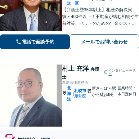
道
区
【弁護士歴35年以上】相続の解決実
績・400件以上！不動産が絡む相続や生
前対策、ペットのための年金システム
など【自衛隊前駅8分】交通事故・借
金・刑事事件・不動産トラブルなど幅
電話で面談予約
メールでお問い合わせ
広く対応。依頼者の背景に潜む原因を
しっかり把握することを心がけていま
す。
村上 充洋
弁護
インタビューを見
る
士
厚別法律事務所
北
新さっぽろ駅
営業時間：
札幌市
海
|
本日定休日
から徒歩8分
厚別区
道