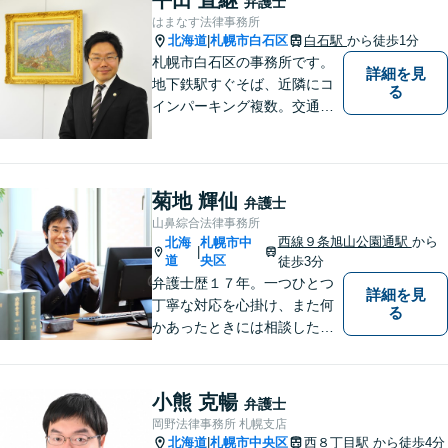
弁護士
はまなす法律事務所
北海道
札幌市白石区
白石駅
から徒歩1分
|
札幌市白石区の事務所です。
詳細を見
地下鉄駅すぐそば、近隣にコ
る
インパーキング複数。交通の
利便も良く、近隣の厚別区、
豊平区、清田区、北広島市、
恵庭市、千歳市、江別市から
もアクセス良好。相続、交通
菊地 輝仙
弁護士
事故、離婚、債務整理など幅
山鼻綜合法律事務所
広く対応する４０代の経験豊
西線９条旭山公園通駅
から
北海
札幌市中
|
富な弁護士です。
道
央区
徒歩3分
弁護士歴１７年。一つひとつ
詳細を見
丁寧な対応を心掛け、また何
る
かあったときには相談したい
と思っていただける関係性を
大事にしています。相続、民
事事件、中小企業の支援など
小熊 克暢
弁護士
岡野法律事務所 札幌支店
北海道
札幌市中央区
西８丁目駅
から徒歩4分
|