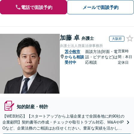
電話で面談予約
メールで面談予約
加藤 卓
弁護士
大阪府
弁護士法人啓葉法律事務所
営業時
苫小牧市
面談方法(対面・電
からも相談
話・ビデオなど)は
間：本日
受付中
応相談
定休日
知的財産・特許
【WEB対応】【スタートアップから上場企業まで全国各地に約90社の
企業顧問】契約書等の作成・チェックや取引トラブル対応、M&AやIP
Oなど、企業法務のご相談はお任せください。豊富な実績を活かし的