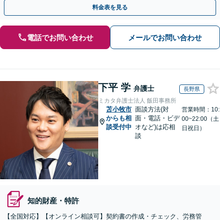
確に対応を進めてまいります。
料金表を見る
電話でお問い合わせ
メールでお問い合わせ
下平 学
弁護士
長野県
ミカタ弁護士法人 飯田事務所
苫小牧市
面談方法(対
営業時間：10:
からも相
面・電話・ビデ
00~22:00（土
談受付中
オなど)は応相
日祝日）
談
知的財産・特許
【全国対応】【オンライン相談可】契約書の作成・チェック、労務管