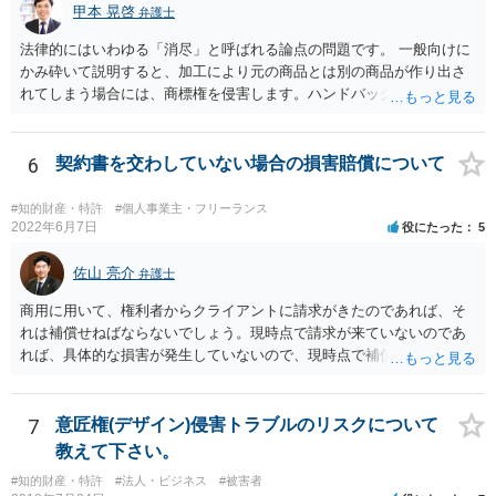
甲本 晃啓
弁護士
法律的にはいわゆる「消尽」と呼ばれる論点の問題です。 一般向けに
かみ砕いて説明すると、加工により元の商品とは別の商品が作り出さ
れてしまう場合には、商標権を侵害します。ハンドバッグをポーチに
リメイクするなどの場合です。他方で、単なる性能や品質を維持する
ための加工（一般にいう修理）は、商標権を侵害しません。 商標権者
は、その商品を売ったときに対価を回収しているので、商標権は用い
6
契約書を交わしていない場合の損害賠償について
尽くされている（用尽、消尽といいます。）と解釈されます。他方
で、商標権者の預かり知らないところで、販売した商品から別の商品
#知的財産・特許
#個人事業主・フリーランス
（コピー品やリメイク品）が作りだされてしまうと、その商品が仮に
2022年6月7日
役にたった
5
酷い品質であれば、商標権者のブランドイメージが傷ついてしまいま
すし、その証商標権者にクレームが来てしまいますので、商標権を侵
佐山 亮介
弁護士
害します。その商品が流通すれば商標権（ロゴマーク等）に対する一
商用に用いて、権利者からクライアントに請求がきたのであれば、そ
般消費者の信頼も害することになります。また、本来商標権者に入る
れは補償せねばならないでしょう。現時点で請求が来ていないのであ
べき利益が入らないことになります。 修理だけではそのような問題は
れば、具体的な損害が発生していないので、現時点で補償の必要はあ
生じません。
りません。 なお、補償の問題が生じたときは、貴社がクライアントに
補償し、その補償分を損害として外注先に賠償請求することになるで
しょう。
7
意匠権(デザイン)侵害トラブルのリスクについて
教えて下さい。
#知的財産・特許
#法人・ビジネス
#被害者