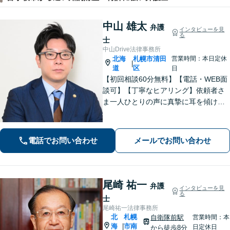
中山 雄太
弁護
インタビューを見
る
士
中山Drive法律事務所
北海
札幌市清田
営業時間：本日定休
|
道
区
日
【初回相談60分無料】【電話・WEB面
談可】【丁寧なヒアリング】依頼者さ
ま一人ひとりの声に真摯に耳を傾け、
「寄り添う」ことを大切にしておりま
す。どのようなお悩みでも、まずは一
度弁護士にご相談ください。最善の解
電話でお問い合わせ
メールでお問い合わせ
決策を共に考えていきましょう。
尾崎 祐一
弁護
インタビューを見
る
士
尾崎祐一法律事務所
北
札幌
自衛隊前駅
営業時間：本
海
市南
|
日定休日
から徒歩8分