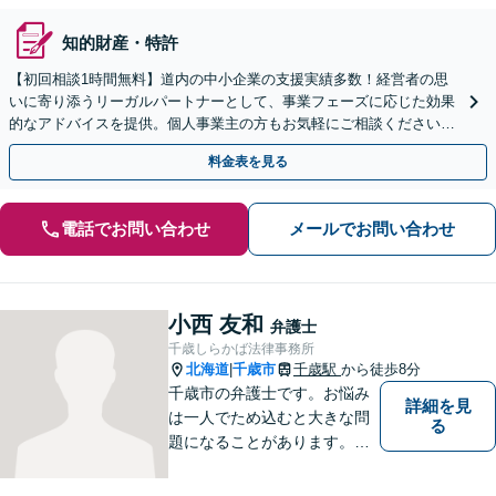
知的財産・特許
【初回相談1時間無料】道内の中小企業の支援実績多数！経営者の思
いに寄り添うリーガルパートナーとして、事業フェーズに応じた効果
的なアドバイスを提供。個人事業主の方もお気軽にご相談ください
【顧問契約OK】【休日・夜間面談OK】【すすきの駅2分】
料金表を見る
電話でお問い合わせ
メールでお問い合わせ
小西 友和
弁護士
千歳しらかば法律事務所
北海道
千歳市
千歳駅
から徒歩8分
|
千歳市の弁護士です。お悩み
詳細を見
は一人でため込むと大きな問
る
題になることがあります。ぜ
ひ他の人に話すようにしてく
ださい。ご相談お待ちしてお