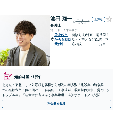
池田 翔一
北海道
インタビュ
ーを見る
弁護士
池田翔一法律事務所
営業時
苫小牧市
面談方法(対面・電
からも相談
話・ビデオなど)は
間：本日
受付中
応相談
定休日
知的財産・特許
北海道・東北エリア対応◎お客様から感謝の声多数「建設業の紛争案
件の経験豊富／債権回収、下請契約、工事遅延、瑕疵担保責任、労働
トラブル等」「経営者に寄り添う事業承継・清算サポート／人間関係
を含め総合的アドバイス」顧問契約／WEB面談／夜間相談
料金表を見る