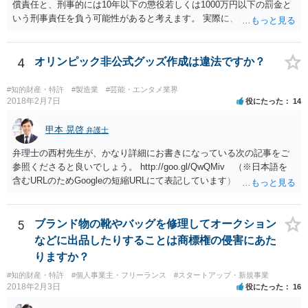
償責任と、刑事的には10年以下の懲役若しくは1000万円以下の罰金と
いう刑事責任を負う可能性があると考えます。 実際に、裁判になった
り、刑事責任を問われるかは、内容等によりますが、警察が被害届を
受理すると、取調べ等の捜査が行われる可能性があります。 そして、
刑事責任を軽くするためには、被害弁償等を行う必要があります。 今
4
オリンピック非公式グッズ作成は違法ですか？
後の対応としては、まずは、弁護士に相談するのが良いと思います。
#知的財産・特許
#製造業
#芸能・エンタメ業界
2018年2月7日
役にたった
14
甲本 晃啓
弁護士
弁理士の西村先生が、かなり詳細にお書きになっている次の記事をご
参照くださると良いでしょう。 http://goo.gl/QwQMiv （※日本語を
含むURLのためGoogleの短縮URLにて表記しています） 私も同先生と
同じ意見です。 商品（グッズ）への使用ということであれば、少なく
とも不正競争防止法上の問題は生じうると思います。
5
ブランド物の靴やバッグを修理してオークション
などに出品したりすることは商標権の侵害にあた
りますか？
#知的財産・特許
#個人事業主・フリーランス
#スタートアップ・新規事業
2018年2月3日
役にたった
16