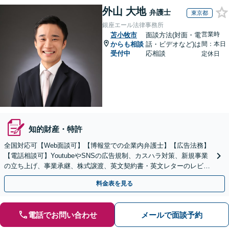
外山 大地
弁護士
東京都
銀座エール法律事務所
営業時
苫小牧市
面談方法(対面・電
からも相談
話・ビデオなど)は
間：本日
受付中
応相談
定休日
知的財産・特許
全国対応可【Web面談可】【博報堂での企業内弁護士】【広告法務】
【電話相談可】YoutubeやSNSの広告規制、カスハラ対策、新規事業
の立ち上げ、事業承継、株式譲渡、英文契約書・英文レターのレビュ
ー・ドラフトなどに対応。
料金表を見る
電話でお問い合わせ
メールで面談予約