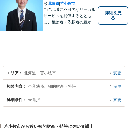
北海道
苫小牧市
|
この地域に不可欠なリーガル
詳細を見
サービスを提供するととも
る
に、相談者・依頼者の豊かな
生き方・選択をサポートする
存在であり続けます。（弁護
士小田康夫）
エリア
北海道、苫小牧市
変更
相談内容
企業法務、知的財産・特許
変更
詳細条件
未選択
変更
苫小牧市から近い知的財産・特許に強い弁護士