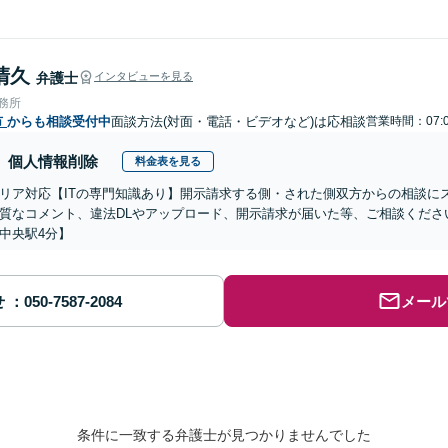
清久
弁護士
インタビューを見る
事務所
市
からも相談受付中
面談方法(対面・電話・ビデオなど)は応相談
営業時間：07:0
個人情報削除
料金表を見る
リア対応【ITの専門知識あり】開示請求する側・された側双方からの相談に
質なコメント、違法DLやアップロード、開示請求が届いた等、ご相談ください
中央駅4分】
せ
メール
条件に一致する弁護士が見つかりませんでした