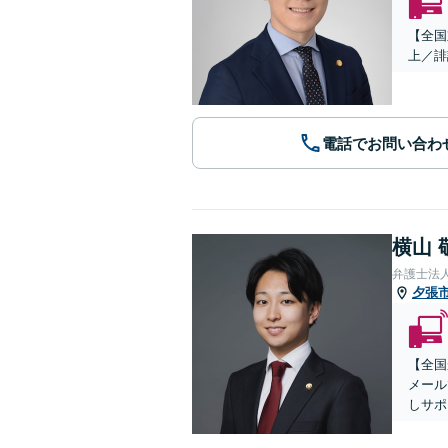
【全国
上／誹
電話でお問い合わ
横山 
弁護士法
夕張
【全国
メール
しサポ