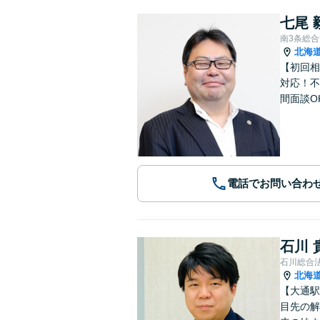
七尾 
南3条総
北海
【初回相
対応！不
間面談O
電話でお問い合わ
石川 
石川総合
北海
【大通駅
目先の解