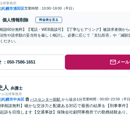
ve法律事務所
道
札幌市清田区
営業時間：10:00~19:00（平日）
|
個人情報削除
料金表を見る
相談60分無料】【電話・WEB面談可】【丁寧なヒアリング】被請求者側か
法性や請求額の妥当性を厳しく検討し、必要に応じて「支払拒否」や「減額
ください。
せ
メール
史人
弁護士
ール法律事務所
道
札幌市中央区
バスセンター前駅
から徒歩1分
営業時間：00:00~23:59（平
|
律相談無料】確かな交渉力と配慮ある対応で最善の結果を【刑事事件】示
起訴を目指します【交通事故】保険会社顧問事務所での勤務経験あり。