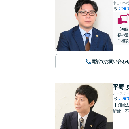
中山Dri
北海
【初回
容の適
ご相談
電話でお問い合わ
平野 
ノースポ
北海
【初回法
解放・不