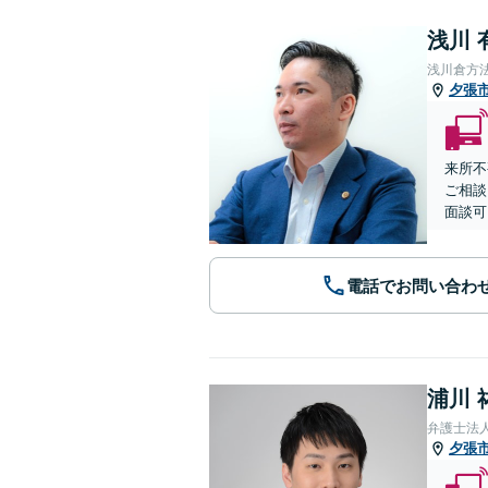
浅川 
浅川倉方
夕張
来所不
ご相談
面談可
電話でお問い合わ
浦川 
弁護士法
夕張