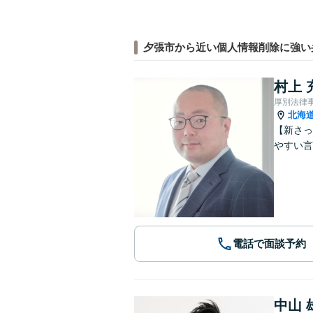
夕張市から近い個人情報削除に強い
村上 
厚別法律
北海
【新さっ
やすい言
電話で面談予約
中山 