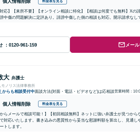
個人情報削除
料金表を見る
対応】【来所不要】【オンライン相談に特化】【相談は何度でも無料】Xの
謗中傷の問題解決に定評あり。誹謗中傷した側の相談も対応。開示請求なし
せ
メール
敬大
弁護士
人モノリス法律事務所
市
からも相談受付中
面談方法(対面・電話・ビデオなど)は応相談
営業時間：10:0
個人情報削除
料金表を見る
からメールで相談可能！】【初回相談無料】ネットに強い弁護士が見つから
で対応いたします。書き込みの悪質性から妥当な慰謝料額を算出し、見通し
ートします。