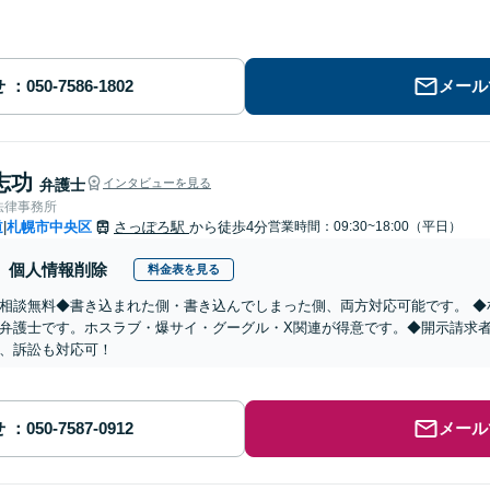
せ
メール
志功
弁護士
インタビューを見る
法律事務所
道
札幌市中央区
さっぽろ駅
から徒歩4分
営業時間：09:30~18:00（平日）
|
個人情報削除
料金表を見る
相談無料◆書き込まれた側・書き込んでしまった側、両方対応可能です。 ◆
弁護士です。ホスラブ・爆サイ・グーグル・X関連が得意です。◆開示請求
、訴訟も対応可！
せ
メール