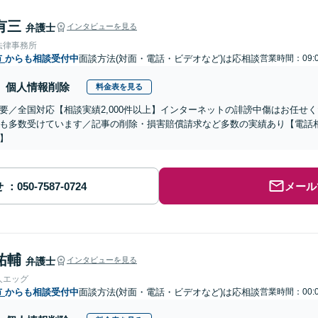
有三
弁護士
インタビューを見る
法律事務所
市
からも相談受付中
面談方法(対面・電話・ビデオなど)は応相談
営業時間：09:0
個人情報削除
料金表を見る
要／全国対応【相談実績2,000件以上】インターネットの誹謗中傷はお任せ
も多数受けています／記事の削除・損害賠償請求など多数の実績あり【電話
】
せ
メール
祐輔
弁護士
インタビューを見る
人エッグ
市
からも相談受付中
面談方法(対面・電話・ビデオなど)は応相談
営業時間：00:0