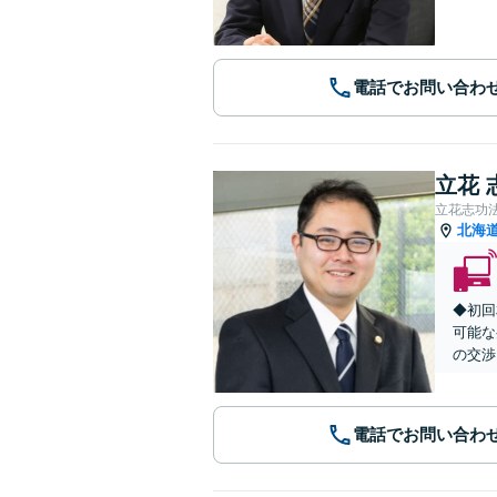
電話でお問い合わ
立花 
立花志功
北海
◆初回
可能な
の交渉
電話でお問い合わ