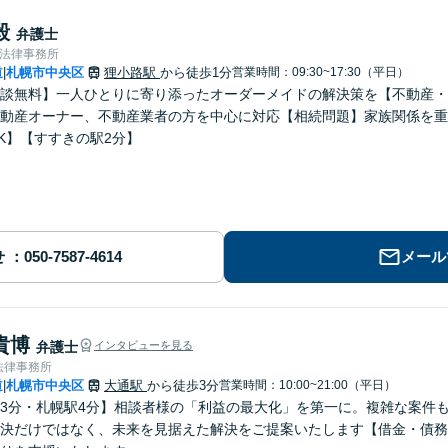
毅
弁護士
合法律事務所
道
札幌市中央区
狸小路駅
から徒歩1分
営業時間：09:30~17:30（平日）
|
談無料】一人ひとりに寄り添ったオーダーメイドの解決策を【不動産・
動産オーナー、不動産業者の方を中心に対応【相続問題】家族関係を重
K】【すすきの駅2分】
せ
メール
貴博
弁護士
インタビューを見る
法律事務所
道
札幌市中央区
大通駅
から徒歩3分
営業時間：10:00~21:00（平日）
|
3分・札幌駅4分】相談者様の「利益の最大化」を第一に。複雑な案件
決だけではなく、未来を見据えた解決をご提案いたします【借金・債務