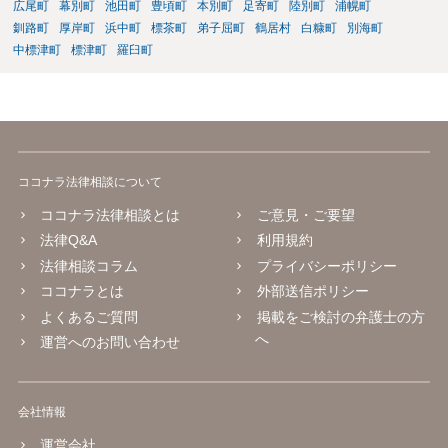
広尾町
幕別町
池田町
豊頃町
本別町
足寄町
陸別町
浦幌町
釧路町
厚岸町
浜中町
標茶町
弟子屈町
鶴居村
白糠町
別海町
中標津町
標津町
羅臼町
ココナラ法律相談について
ココナラ法律相談とは
ご意見・ご要望
法律Q&A
利用規約
法律相談コラム
プライバシーポリシー
ココナラとは
外部送信ポリシー
よくあるご質問
掲載をご検討の弁護士の方
へ
運営へのお問い合わせ
会社情報
運営会社