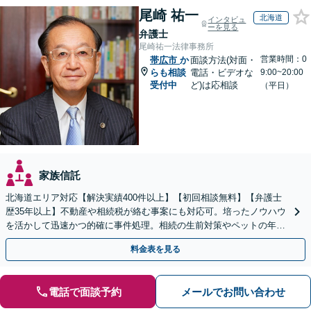
尾崎 祐一
北海道
インタビュ
ーを見る
弁護士
尾崎祐一法律事務所
営業時間：0
帯広市
か
面談方法(対面・
らも相談
電話・ビデオな
9:00~20:00
受付中
ど)は応相談
（平日）
家族信託
北海道エリア対応【解決実績400件以上】【初回相談無料】【弁護士
歴35年以上】不動産や相続税が絡む事案にも対応可。培ったノウハウ
を活かして迅速かつ的確に事件処理。相続の生前対策やペットの年金
システムもお任せ【完全個室】【自衛隊前駅8分】
料金表を見る
電話で面談予約
メールでお問い合わせ