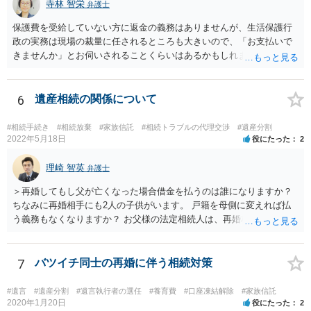
寺林 智栄
弁護士
保護費を受給していない方に返金の義務はありませんが、生活保護行
政の実務は現場の裁量に任されるところも大きいので、「お支払いで
きませんか」とお伺いされることくらいはあるかもしれません。 通報
するかどうかは、あなたとお父さんの妹さんとの関係などを総合的に
考えてご判断いただくのが良いと思います。
6
遺産相続の関係について
#相続手続き
#相続放棄
#家族信託
#相続トラブルの代理交渉
#遺産分割
2022年5月18日
役にたった
2
理崎 智英
弁護士
＞再婚してもし父が亡くなった場合借金を払うのは誰になりますか？
ちなみに再婚相手にも2人の子供がいます。 戸籍を母側に変えれば払
う義務もなくなりますか？ お父様の法定相続人は、再婚相手とご相談
者様なので、お父様の借金はご相談者様も相続することになります。
戸籍がどこにあるのかは関係ありません。 ただし、お父様が亡くなっ
たことを知ってから３か月以内に家庭裁判所にて「相続放棄」の手続
7
バツイチ同士の再婚に伴う相続対策
をすれば、ご相談者様はお父様の借金は相続しません。
#遺言
#遺産分割
#遺言執行者の選任
#養育費
#口座凍結解除
#家族信託
2020年1月20日
役にたった
2