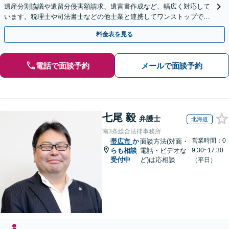
遺産分割協議や遺留分侵害額請求、遺言書作成など、幅広く対応して
います。税理士や司法書士などの他士業と連携してワンストップでの
解決が可能です。ぜひご相談ください。
料金表を見る
電話で面談予約
メールで面談予約
七尾 毅
弁護士
北海道
南3条総合法律事務所
営業時間：0
帯広市
か
面談方法(対面・
らも相談
電話・ビデオな
9:30~17:30
受付中
ど)は応相談
（平日）