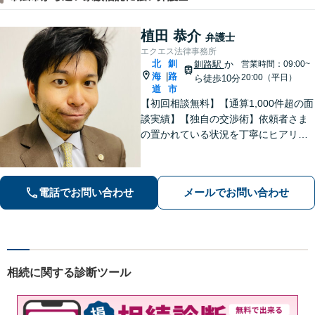
植田 恭介
弁護士
エクエス法律事務所
北
釧
釧路駅
か
営業時間：09:00~
海
路
|
20:00（平日）
ら徒歩10分
道
市
【初回相談無料】【通算1,000件超の面
談実績】【独自の交渉術】依頼者さま
の置かれている状況を丁寧にヒアリン
グし、ゴールまでの解決策を複数提示
します。教育業に携わっていた経験か
ら、難解な専門用語も噛み砕いて分か
電話でお問い合わせ
メールでお問い合わせ
りやすく説明するのが得意です。
相続に関する診断ツール