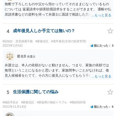
無断で下ろしたものや父から預かっていてそのままになっているもの
については 返還請求や損害賠償請求をすることができます。 通帳や払
戻請求書などの資料を持って弁護士に面談で相談した方がよいと思い
ます。
4
成年後見人しか手立ては無いの？
#認知症・意思疎通不能
#家族信託
#成年後見(生前の財産管理)
2023年1月4日
役にたった
3
匿名B
弁護士
弁護士は、本人の依頼がないと動けません。つまり、家族の依頼では
無理ということになるかと思います。家族間争いごとがなければ、後
見人候補者をたてて、その方に後見人になってもらう手続をすすめた
ほうが、今後もいろいろやりやすくなると思います。
5
生活保護に関しての悩み
#相続手続き
#家族信託
#家族間の相続トラブル
#相続税対策
2022年11月14日
役にたった
5