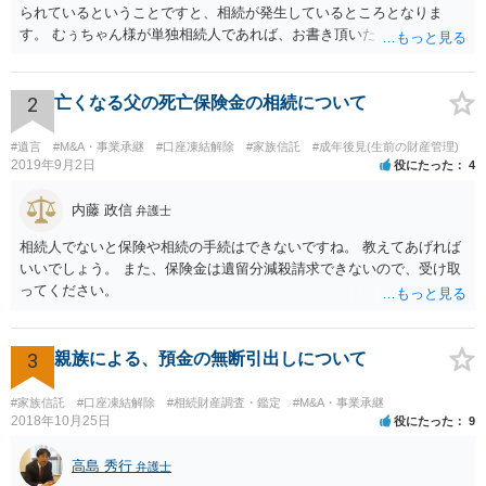
られているということですと、相続が発生しているところとなりま
す。 むぅちゃん様が単独相続人であれば、お書き頂いたような方法で
ご主人に書面を書いてもらうことで対応は可能かと思います。 他にも
相続人おられるということであれば、他の相続人との協議が必要とな
るところです。 また、当該点とは別にご主人から貸付ではなく贈与で
2
亡くなる父の死亡保険金の相続について
あると主張される可能性がございます。 その場合には、貸付であるこ
とを伺わせる事情をどれだけ積み重ねることが出来るか、というとこ
#遺言
#M&A・事業承継
#口座凍結解除
#家族信託
#成年後見(生前の財産管理)
ろとなります。 返済の事実や、返済を約束するメール等です。 金額の
2019年9月2日
役にたった
4
大きさや状況を考えると、一つ一つの問題を解決し、万が一に備えて
おく方が宜しいかと思います。 緊急という訳ではないかと思います
内藤 政信
弁護士
が、事前準備が早い方が有効な手段が増える傾向にありますので、早
相続人でないと保険や相続の手続はできないですね。 教えてあげれば
目に弁護士を入れられることを御検討頂くと良いかと思います。
いいでしょう。 また、保険金は遺留分減殺請求できないので、受け取
ってください。
3
親族による、預金の無断引出しについて
#家族信託
#口座凍結解除
#相続財産調査・鑑定
#M&A・事業承継
2018年10月25日
役にたった
9
高島 秀行
弁護士