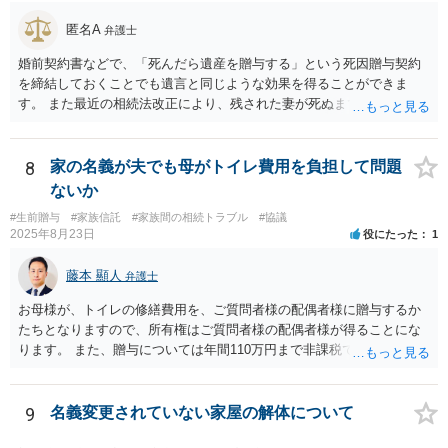
匿名A
弁護士
婚前契約書などで、「死んだら遺産を贈与する」という死因贈与契約
を締結しておくことでも遺言と同じような効果を得ることができま
す。 また最近の相続法改正により、残された妻が死ぬまで家に住み続
けられる権利として「配偶者居住権」という制度が設けられましたの
で、その制度を活用する方法も考えられます。 もし契約書の作成まで
視野に入れておられる場合は、お近くの弁護士、できれば相続に強い
8
家の名義が夫でも母がトイレ費用を負担して問題
弁護士にご相談なさるとよいでしょう。
ないか
#生前贈与
#家族信託
#家族間の相続トラブル
#協議
2025年8月23日
役にたった
1
藤本 顯人
弁護士
お母様が、トイレの修繕費用を、ご質問者様の配偶者様に贈与するか
たちとなりますので、所有権はご質問者様の配偶者様が得ることにな
ります。 また、贈与については年間110万円まで非課税であり、トイ
レの修繕費であればこの枠内に収まると思います。
9
名義変更されていない家屋の解体について