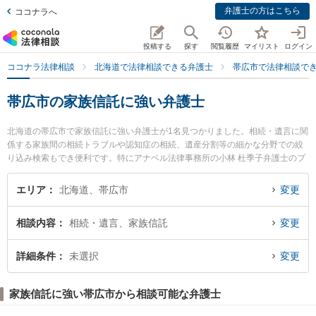
弁護士の方はこちら
ココナラへ
投稿する
探す
閲覧履歴
マイリスト
ログイン
ココナラ法律相談
北海道で法律相談できる弁護士
帯広市で法律相談で
帯広市の家族信託に強い弁護士
北海道の帯広市で家族信託に強い弁護士が1名見つかりました。相続・遺言に関
係する家族間の相続トラブルや認知症の相続、遺産分割等の細かな分野での絞
り込み検索もでき便利です。特にアナベル法律事務所の小林 杜季子弁護士のプ
ロフィール情報や弁護士費用、強みなどが注目されています。『帯広市で土日
や夜間に発生した家族信託のトラブルを今すぐに弁護士に相談したい』『家族
エリア
北海道、帯広市
変更
信託のトラブル解決の実績豊富な近くの弁護士を検索したい』『初回相談無料
で家族信託を法律相談できる帯広市内の弁護士に相談予約したい』などでお困
相談内容
相続・遺言、家族信託
変更
りの相談者さんにおすすめです。
詳細条件
未選択
変更
家族信託に強い帯広市から相談可能な弁護士