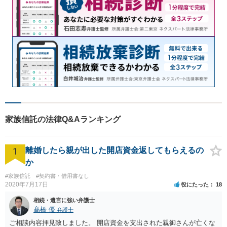
家族信託の法律Q&Aランキング
1
離婚したら親が出した開店資金返してもらえるの
か
#家族信託
#契約書・借用書なし
2020年7月17日
役にたった
18
相続・遺言に強い弁護士
髙橋 優
弁護士
ご相談内容拝見致しました。 開店資金を支出された親御さんが亡くな