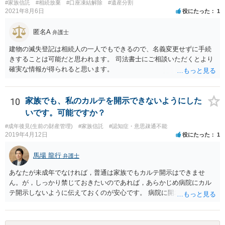
#家族信託
#相続放棄
#口座凍結解除
#遺産分割
2021年8月6日
役にたった
1
匿名A
弁護士
建物の滅失登記は相続人の一人でもできるので、名義変更せずに手続
きすることは可能だと思われます。 司法書士にご相談いただくとより
確実な情報が得られると思います。
10
家族でも、私のカルテを開示できないようにした
いです。可能ですか？
#成年後見(生前の財産管理)
#家族信託
#認知症・意思疎通不能
2019年4月12日
役にたった
1
馬場 龍行
弁護士
あなたが未成年でなければ，普通は家族でもカルテ開示はできませ
ん。が，しっかり禁じておきたいのであれば，あらかじめ病院にカル
テ開示しないように伝えておくのが安心です。 病院に開示しないよう
に伝える書面を作ることはできますが，それがなくても開示はされる
可能性は低いのでコストパフォーマンスとしてはどうかなという感じ
がします。