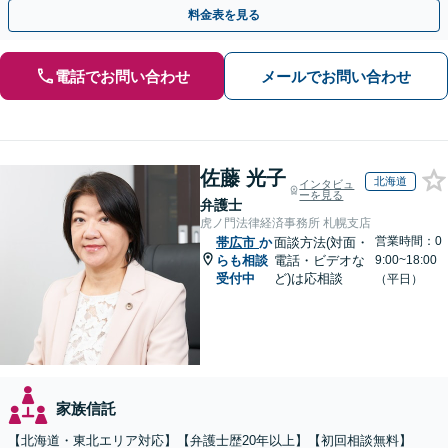
事情やご意向を丁寧にお聞きし、有利な解決を目指します
料金表を見る
電話でお問い合わせ
メールでお問い合わせ
佐藤 光子
北海道
インタビュ
ーを見る
弁護士
虎ノ門法律経済事務所 札幌支店
営業時間：0
帯広市
か
面談方法(対面・
らも相談
電話・ビデオな
9:00~18:00
受付中
ど)は応相談
（平日）
家族信託
【北海道・東北エリア対応】【弁護士歴20年以上】【初回相談無料】