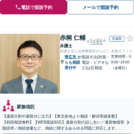
電話で面談予約
メールで面談予約
赤桐 仁輔
宮城県
インタビュ
ーを見る
弁護士
弁護士法人法律事務所せんだい 名取オフィス
営業時間：0
帯広市
か
面談方法(対面・
らも相談
電話・ビデオな
9:00~19:00
受付中
ど)は応相談
（金曜日）
家族信託
【遺産分割や遺留分に注力】【東北各地より相談・解決実績多数】
【初回相談無料】【WEB面談対応】遺産分割の話し合い／遺留物侵害
額請求／相続放棄など、相続に関するあらゆる問題に対応します。ご