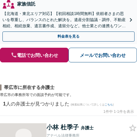
家族信託
【北海道・東北エリア対応】【初回相談1時間無料】依頼者さまの思
いを尊重し、バランスのとれた解決を。遺産分割協議・調停、不動産
相続、相続放棄、遺言書作成、遺留分など。他士業との連携もワンス
トップで対応します【休日・夜間面談OK】
料金表を見る
電話でお問い合わせ
メールでお問い合わせ
帯広市に所在する弁護士
帯広市の事務所等での面談予約が可能です。
1
人の弁護士が見つかりました
(検索結果について詳しくは
こちら
)
1件中 1-1件を表示
小林 杜季子
弁護士
アナベル法律事務所