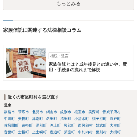
もっとみる
家族信託に関連する法律相談コラム
相続・遺言
家族信託とは？成年後見との違いや、費
用・手続きの流れまで解説
近くの市区町村を選び直す
道東
釧路市
帯広市
北見市
網走市
紋別市
根室市
美深町
音威子府村
中川町
美幌町
津別町
斜里町
清里町
小清水町
訓子府町
置戸町
佐呂間町
遠軽町
湧別町
滝上町
興部町
西興部村
雄武町
大空町
音更町
士幌町
上士幌町
鹿追町
芽室町
中札内村
更別村
大樹町