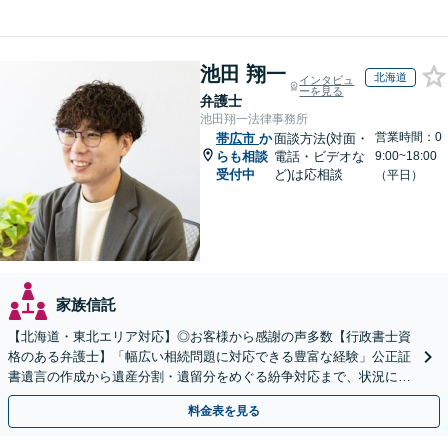
池田 翔一
北海道
インタビュ
ーを見る
弁護士
池田翔一法律事務所
営業時間：0
帯広市
か
面談方法(対面・
らも相談
電話・ビデオな
9:00~18:00
受付中
ど)は応相談
（平日）
家族信託
【北海道・東北エリア対応】◎お客様から感謝の声多数【行政書士資
格のある弁護士】「幅広い相続問題に対応できる豊富な経験」公正証
書遺言の作成から遺産分割・遺留分をめぐる紛争対応まで、状況に応
じた最適な方法をご提案します【夜間相談可】
料金表を見る