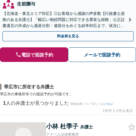
生前贈与
【北海道・東北エリア対応】◎お客様から感謝の声多数【行政書士資
格のある弁護士】「幅広い相続問題に対応できる豊富な経験」公正証
書遺言の作成から遺産分割・遺留分をめぐる紛争対応まで、状況に応
じた最適な方法をご提案します【夜間相談可】
料金表を見る
電話で面談予約
メールで面談予約
帯広市に所在する弁護士
帯広市の事務所等での面談予約が可能です。
1
人の弁護士が見つかりました
(検索結果について詳しくは
こちら
)
1件中 1-1件を表示
小林 杜季子
弁護士
アナベル法律事務所