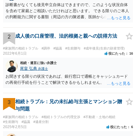
診断書がなくても後見申立自体はできますので、このような状況自体
を含めて家裁とご相談いただければと思います。 できる限りのご本人
の判断能力に関する書類（周辺の方の陳述書、医師からの聴取書等）
を整え、家裁の鑑定を経る前提で鑑定費用の予納金を用意し、申立て
をしていただければそこから先は進むのではないかと存じます。 ま
た、Aさんの意向を酌みすぎるあまりに後見申立ができない状況にして
2
成人後の口座管理、法的根拠と親への説得方法
いる施設の問題もありますので、当該地域の地域包括支援センターに
ご相談されるのもひとつの方法です。
#家族間の相続トラブル
#調停
#協議
#生前贈与
#成年後見(生前の財産管理)
2022年6月1日
役にたった
16
相続・遺言に強い弁護士
尾畠 弘典
弁護士
お聞きする限りの状況であれば、銀行窓口で通帳とキャッシュカード
の再発行手続を行うことで解決できるかもしれません。
3
相続トラブル：兄の未払給与主張とマンション贈
与問題
#家族間の相続トラブル
#相続トラブルの代理交渉
#不動産・土地の相続
#生前贈与
#協議
#遺産分割
2025年2月5日
役にたった
6