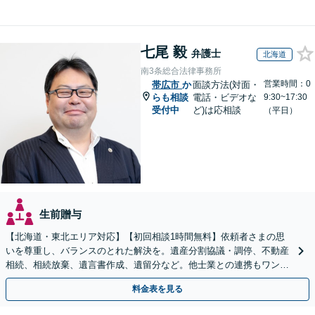
七尾 毅
弁護士
北海道
南3条総合法律事務所
営業時間：0
帯広市
か
面談方法(対面・
らも相談
電話・ビデオな
9:30~17:30
受付中
ど)は応相談
（平日）
生前贈与
【北海道・東北エリア対応】【初回相談1時間無料】依頼者さまの思
いを尊重し、バランスのとれた解決を。遺産分割協議・調停、不動産
相続、相続放棄、遺言書作成、遺留分など。他士業との連携もワンス
トップで対応します【休日・夜間面談OK】
料金表を見る