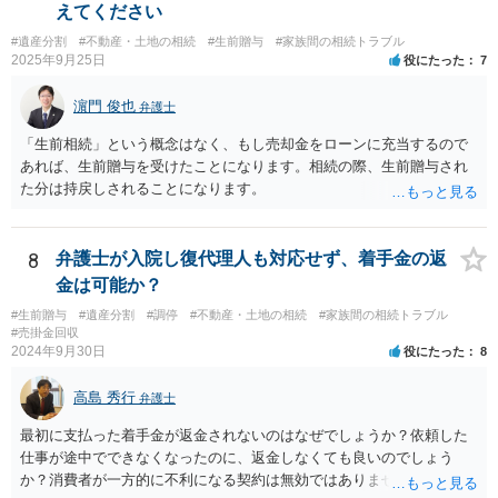
・生存中はあなたの生活費・介護費に優先充当 ・残余を友人や慈善団
えてください
体へ と使途を厳格に指定。相続ではなく信託帰属になるため、子の関
#遺産分割
#不動産・土地の相続
#生前贈与
#家族間の相続トラブル
与を大きく排除できます。 ②遺言＋生命保険の組合せ 生活資金は手元
2025年9月25日
役にたった
7
に残し、余剰資金で受取人を友人・団体にした保険を活用。保険金は
相続財産とは別枠で、遺留分対策にも有効と思われます。 ③負担付死
濵門 俊也
弁護士
因贈与 「介護・見守り等を条件に、死亡時に財産を渡す」契約。条件
不履行なら無効にでき、老後の安心を担保できます。 ④ 寄附予約＋解
「生前相続」という概念はなく、もし売却金をローンに充当するので
除条件 慈善団体への寄附を予約しつつ、資金不足時は解除できる条項
あれば、生前贈与を受けたことになります。相続の際、生前贈与され
を設定。 などがあり得るかと思われます。
た分は持戻しされることになります。
8
弁護士が入院し復代理人も対応せず、着手金の返
金は可能か？
#生前贈与
#遺産分割
#調停
#不動産・土地の相続
#家族間の相続トラブル
#売掛金回収
2024年9月30日
役にたった
8
高島 秀行
弁護士
最初に支払った着手金が返金されないのはなぜでしょうか？依頼した
仕事が途中でできなくなったのに、返金しなくても良いのでしょう
か？消費者が一方的に不利になる契約は無効ではありませんか？