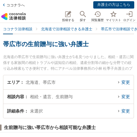
弁護士の方はこちら
ココナラへ
投稿する
探す
閲覧履歴
マイリスト
ログイン
ココナラ法律相談
北海道で法律相談できる弁護士
帯広市で法律相談で
帯広市の生前贈与に強い弁護士
北海道の帯広市で生前贈与に強い弁護士が1名見つかりました。相続・遺言に関
係する家族間の相続トラブルや認知症の相続、遺産分割等の細かな分野での絞
り込み検索もでき便利です。特にアナベル法律事務所の小林 杜季子弁護士のプ
ロフィール情報や弁護士費用、強みなどが注目されています。『帯広市で土日
や夜間に発生した生前贈与のトラブルを今すぐに弁護士に相談したい』『生前
エリア
北海道、帯広市
変更
贈与のトラブル解決の実績豊富な近くの弁護士を検索したい』『初回相談無料
で生前贈与を法律相談できる帯広市内の弁護士に相談予約したい』などでお困
相談内容
相続・遺言、生前贈与
変更
りの相談者さんにおすすめです。
詳細条件
未選択
変更
生前贈与に強い帯広市から相談可能な弁護士