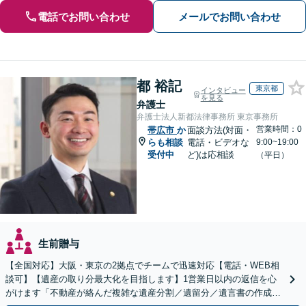
電話でお問い合わせ
メールでお問い合わせ
都 裕記
東京都
インタビュー
を見る
弁護士
弁護士法人新都法律事務所 東京事務所
営業時間：0
帯広市
か
面談方法(対面・
らも相談
電話・ビデオな
9:00~19:00
受付中
ど)は応相談
（平日）
生前贈与
【全国対応】大阪・東京の2拠点でチームで迅速対応【電話・WEB相
談可】【遺産の取り分最大化を目指します】1営業日以内の返信を心
がけます「不動産が絡んだ複雑な遺産分割／遺留分／遺言書の作成・