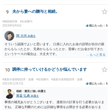
着手金は、前の弁護士が倒れるまでにやった仕事に応じて清算する義
務があると思います。 倒れた弁護士が所属する弁護士会に相談さ
れた方がよいと思います。 倒れた弁護士は脳梗塞で倒れたようで
9
夫から妻への贈与と相続。
すが、 判断能力があり、復代理を倒れた弁護士の判断で復代理を
選任したのか 即ち、復代理人の選任は有効なのかという問題もあ
#相続税対策
#生前贈与
ると思います。
2023年9月6日
役にたった
5
関 大河
弁護士
そういう認識でよいと思います。 口座に入れたお金の説明が自分の親
からもらったとか、兄弟からもらったとか、昔稼いだお金が出てきた
というケースの場合は、大丈夫です。
10
調停に持っていけるかどうか悩んでいます
#遺留分侵害額請求・放棄
#生前贈与
#遺留分侵害額請求・放棄
2021年12月7日
役にたった
5
相続・遺言に強い弁護士
尾畠 弘典
弁護士
事情の補充ありがとうございます。 遺留分の計算を行う必要がありま
すね。 正確な判断のためには詳細な事情をお聞きする必要がありま