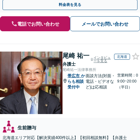
執行／事業承継など、お任せください」【休日相談あり】
料金表を見る
電話でお問い合わせ
メールでお問い合わせ
尾崎 祐一
北海道
インタビュ
ーを見る
弁護士
尾崎祐一法律事務所
営業時間：0
帯広市
か
面談方法(対面・
らも相談
電話・ビデオな
9:00~20:00
受付中
ど)は応相談
（平日）
生前贈与
北海道エリア対応【解決実績400件以上】【初回相談無料】【弁護士