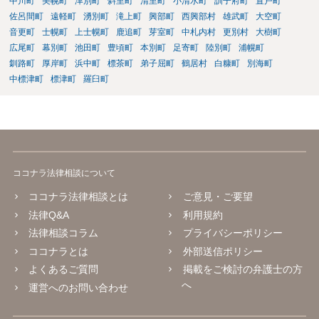
中川町
美幌町
津別町
斜里町
清里町
小清水町
訓子府町
置戸町
佐呂間町
遠軽町
湧別町
滝上町
興部町
西興部村
雄武町
大空町
音更町
士幌町
上士幌町
鹿追町
芽室町
中札内村
更別村
大樹町
広尾町
幕別町
池田町
豊頃町
本別町
足寄町
陸別町
浦幌町
釧路町
厚岸町
浜中町
標茶町
弟子屈町
鶴居村
白糠町
別海町
中標津町
標津町
羅臼町
ココナラ法律相談について
ココナラ法律相談とは
ご意見・ご要望
法律Q&A
利用規約
法律相談コラム
プライバシーポリシー
ココナラとは
外部送信ポリシー
よくあるご質問
掲載をご検討の弁護士の方
へ
運営へのお問い合わせ