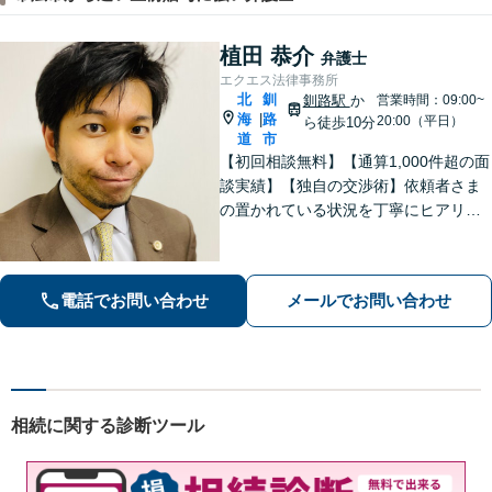
植田 恭介
弁護士
エクエス法律事務所
北
釧
釧路駅
か
営業時間：09:00~
海
路
|
20:00（平日）
ら徒歩10分
道
市
【初回相談無料】【通算1,000件超の面
談実績】【独自の交渉術】依頼者さま
の置かれている状況を丁寧にヒアリン
グし、ゴールまでの解決策を複数提示
します。教育業に携わっていた経験か
ら、難解な専門用語も噛み砕いて分か
電話でお問い合わせ
メールでお問い合わせ
りやすく説明するのが得意です。
相続に関する診断ツール