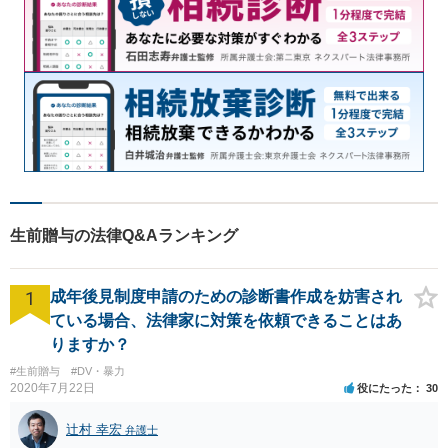
生前贈与の法律Q&Aランキング
1
成年後見制度申請のための診断書作成を妨害され
ている場合、法律家に対策を依頼できることはあ
りますか？
#生前贈与
#DV・暴力
2020年7月22日
役にたった
30
辻村 幸宏
弁護士