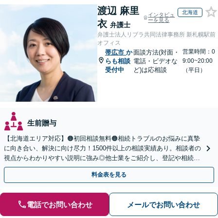
渡辺 麻里
北海道
インタビュ
ーを見る
衣
弁護士
弁護士法人リブラ共同法律事務所 新札幌駅前
オフィス
営業時間：0
帯広市
か
面談方法(対面・
らも相談
電話・ビデオな
9:00~20:00
受付中
ど)は応相談
（平日）
生前贈与
【北海道エリア対応】🟠初回相談無料🟠相続トラブルのお悩みに真摯
に向き合い、解決に向け尽力！1500件以上の相談実績あり。相談者の
視点からわかりやすい説明に強み◎他士業をご紹介し、登記や相続税
の申告までワンストップで対応【夜間相談可】
料金表を見る
電話でお問い合わせ
メールでお問い合わせ