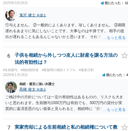
2025年3月26日
役にたった
11
ついて説明した上で、適切な文言についてご相談してみてはいかがで
しょうか。
鬼沢 健士
弁護士
①与えません。 ②一般的によくあります。珍しくありません。 ③期限
遅れをあまりに気にしないことです。大事なのは中身です。 相手の提
出が遅れることもあるんじゃないかと思います。 それでもあなた有利
にはなりません。
6
子供を相続から外しつつ友人に財産を譲る方法の
法的有効性は？
#生前贈与
#相続税対策
#家族間の相続トラブル
#遺産分割
2026年1月19日
役にたった
4
相続・遺言に強い弁護士
髙橋 俊太
弁護士
ご検討中の方針については一定の有効性はあるものの、リスクも大き
いと思われます。生前贈与1000万円は有効でも、300万円の貸付が実
質的に返済意思のない仮装と見られると、相続時に「贈与」と評価さ
れ、子から遺留分侵害額請求を受ける可能性があります。 その他の方
法として考えられるものとしては、 ①信託（家族信託・目的信託） 財
産を信託口に移し、受託者（信頼できる友人や専門職）に管理させ、
7
実家売却による生前相続と私の相続権について教