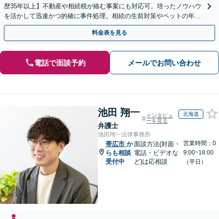
歴35年以上】不動産や相続税が絡む事案にも対応可。培ったノウハウ
を活かして迅速かつ的確に事件処理。相続の生前対策やペットの年金
システムもお任せ【完全個室】【自衛隊前駅8分】
料金表を見る
電話で面談予約
メールでお問い合わせ
池田 翔一
北海道
インタビュ
ーを見る
弁護士
池田翔一法律事務所
営業時間：0
帯広市
か
面談方法(対面・
らも相談
電話・ビデオな
9:00~18:00
受付中
ど)は応相談
（平日）