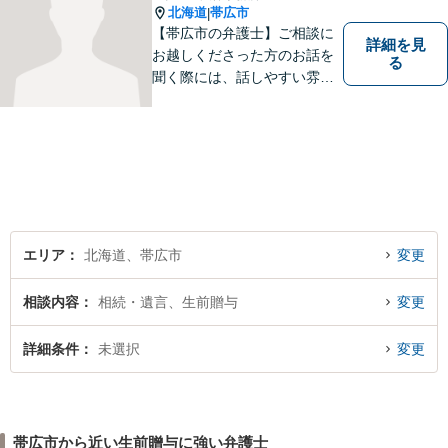
北海道
帯広市
|
【帯広市の弁護士】ご相談に
詳細を見
お越しくださった方のお話を
る
聞く際には、話しやすい雰囲
気作りを大切にしています。
相談者様の気持ちに寄り添
い、最善の解決を目指す弁護
士でありたいと考えていま
す。 ぜひご相談ください。
エリア
北海道、帯広市
変更
相談内容
相続・遺言、生前贈与
変更
詳細条件
未選択
変更
帯広市から近い生前贈与に強い弁護士