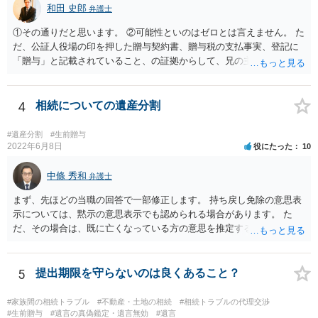
和田 史郎
弁護士
①その通りだと思います。 ②可能性といのはゼロとは言えません。 た
だ、公証人役場の印を押した贈与契約書、贈与税の支払事実、登記に
「贈与」と記載されていること、の証拠からして、兄の主張は通らな
いようには思います。 ③④その通りだと思います。 話し合いで折り合
わなければ、遺産分割調停を申し立てて進めるのがベターのような気
がしますね。
4
相続についての遺産分割
#遺産分割
#生前贈与
2022年6月8日
役にたった
10
中條 秀和
弁護士
まず、先ほどの当職の回答で一部修正します。 持ち戻し免除の意思表
示については、黙示の意思表示でも認められる場合があります。 た
だ、その場合は、既に亡くなっている方の意思を推定することになり
ますので、なかなか立証のハードルは高いと思われます。それゆえ、
持ち戻し免除の意思表示は書面で明確にしておいていただくべきとい
う結論は変わりません。 誤解を与えるような回答でした。失礼しまし
5
提出期限を守らないのは良くあること？
た。 文言については、「〇〇に対する生前贈与による特別受益の持ち
戻しをすべて免除する」というのがオーソドックスなものですが、ご
#家族間の相続トラブル
#不動産・土地の相続
#相続トラブルの代理交渉
心配ならば、弁護士のところに行って、特別受益となりそうな贈与に
#生前贈与
#遺言の真偽鑑定・遺言無効
#遺言