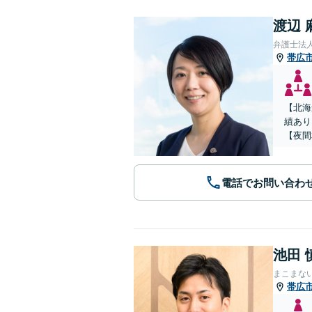
渡辺 
弁護士法
帯広
【北海
績あり
【夜間
電話でお問い合わ
池田 
まこまな
帯広