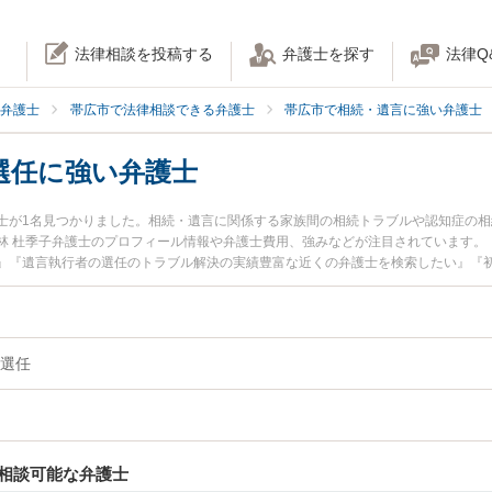
法律相談を投稿する
弁護士を探す
法律Q
弁護士
帯広市で法律相談できる弁護士
帯広市で相続・遺言に強い弁護士
選任に強い弁護士
士が1名見つかりました。相続・遺言に関係する家族間の相続トラブルや認知症の
林 杜季子弁護士のプロフィール情報や弁護士費用、強みなどが注目されています。
』『遺言執行者の選任のトラブル解決の実績豊富な近くの弁護士を検索したい』『
お困りの相談者さんにおすすめです。
選任
相談可能な弁護士