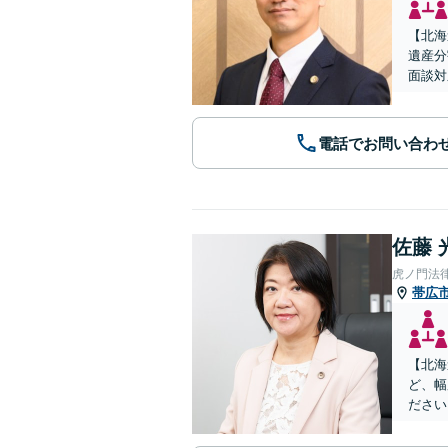
【北海
遺産分
面談対
電話でお問い合わ
佐藤 
虎ノ門法
帯広
【北海
ど、幅
ださい