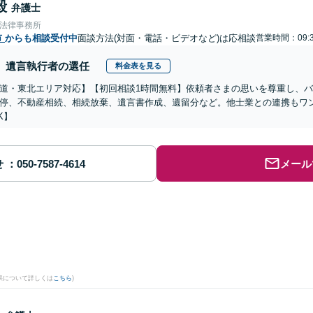
毅
弁護士
合法律事務所
市
からも相談受付中
面談方法(対面・電話・ビデオなど)は応相談
営業時間：09:3
遺言執行者の選任
料金表を見る
道・東北エリア対応】【初回相談1時間無料】依頼者さまの思いを尊重し、
停、不動産相続、相続放棄、遺言書作成、遺留分など。他士業との連携もワ
K】
せ
メール
果について詳しくは
こちら
)