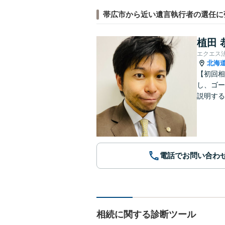
帯広市から近い遺言執行者の選任に
植田 
エクエス
北海
【初回相
し、ゴー
説明する
電話でお問い合わ
相続に関する診断ツール