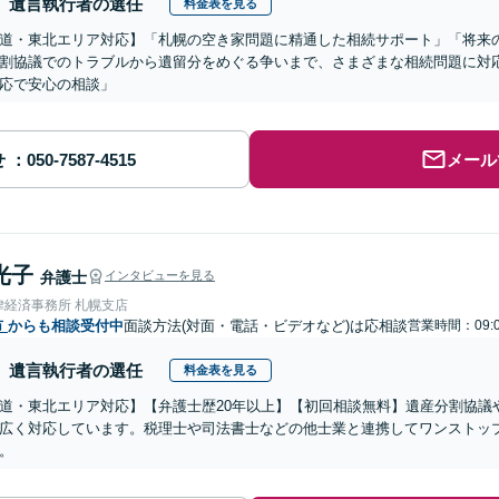
遺言執行者の選任
料金表を見る
道・東北エリア対応】「札幌の空き家問題に精通した相続サポート」「将来
割協議でのトラブルから遺留分をめぐる争いまで、さまざまな相続問題に対応
応で安心の相談」
せ
メール
光子
弁護士
インタビューを見る
律経済事務所 札幌支店
市
からも相談受付中
面談方法(対面・電話・ビデオなど)は応相談
営業時間：09:0
遺言執行者の選任
料金表を見る
道・東北エリア対応】【弁護士歴20年以上】【初回相談無料】遺産分割協議
広く対応しています。税理士や司法書士などの他士業と連携してワンストッ
。