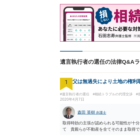
遺言執行者の選任の法律Q&A
1
父は無過失により土地の権利
#遺言執行者の選任
#相続トラブルの代理交渉
#
2020年4月7日
森田 英樹
弁護士
取得時効の主張が認められる可能性が十分
て 貴殿らが不動産を全てそのまま取得で