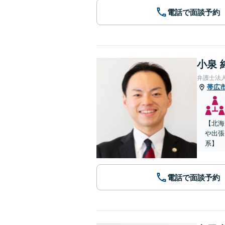
電話で面談予約
小泉 
弁護士法
帯広
【北海
や出張
系】
電話で面談予約