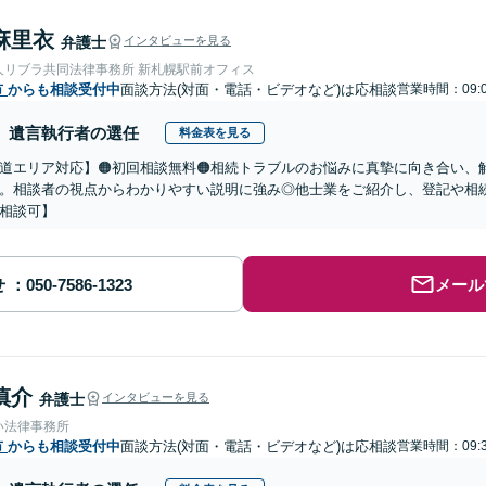
麻里衣
弁護士
インタビューを見る
人リブラ共同法律事務所 新札幌駅前オフィス
市
からも相談受付中
面談方法(対面・電話・ビデオなど)は応相談
営業時間：09:0
遺言執行者の選任
料金表を見る
道エリア対応】🟠初回相談無料🟠相続トラブルのお悩みに真摯に向き合い、解
。相談者の視点からわかりやすい説明に強み◎他士業をご紹介し、登記や相
相談可】
せ
メール
慎介
弁護士
インタビューを見る
い法律事務所
市
からも相談受付中
面談方法(対面・電話・ビデオなど)は応相談
営業時間：09:3