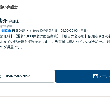
強い弁護士
恭介
弁護士
法律事務所
道
釧路市
釧路駅
から徒歩10分
営業時間：09:00~20:00（平日）
|
談無料】【通算1,000件超の面談実績】【独自の交渉術】依頼者さま
ルまでの解決策を複数提示します。教育業に携わっていた経験から、難
のが得意です。
せ
メール