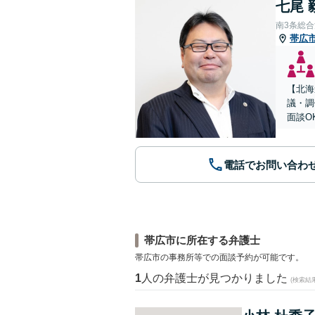
七尾 
南3条総
帯広
【北海
議・調
面談O
電話でお問い合わ
帯広市に所在する弁護士
帯広市の事務所等での面談予約が可能です。
1
人の弁護士が見つかりました
(検索結