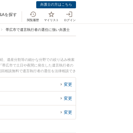
弁護士の方はこちら
&Aを探す
閲覧履歴
マイリスト
ログイン
帯広市で遺言執行者の選任に強い弁護士
相続、遺産分割等の細かな分野での絞り込み検索
『帯広市で土日や夜間に発生した遺言執行者の
初回相談無料で遺言執行者の選任を法律相談でき
変更
変更
変更