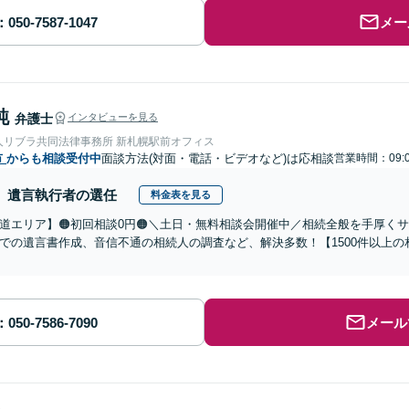
メー
純
弁護士
インタビューを見る
人リブラ共同法律事務所 新札幌駅前オフィス
市
からも相談受付中
面談方法(対面・電話・ビデオなど)は応相談
営業時間：09:0
遺言執行者の選任
料金表を見る
道エリア】🟠初回相談0円🟠＼土日・無料相談会開催中／相続全般を手厚く
での遺言書作成、音信不通の相続人の調査など、解決多数！【1500件以上
メール