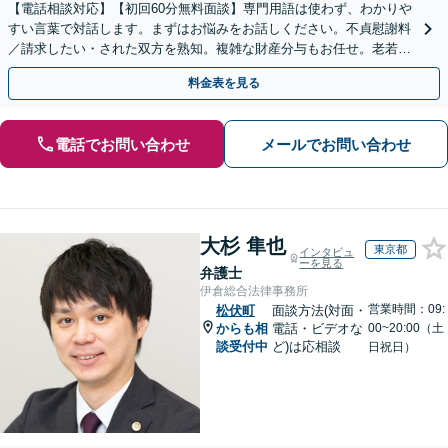
【電話相談対応】【初回60分無料面談】専門用語は使わず、わかりや
すい言葉で対話します。まずはお悩みをお話しください。不貞慰謝料
／請求したい・された双方を熟知。複雑な財産分与もお任せ。老若男
女に幅広く対応。
料金表を見る
電話でお問い合わせ
メールでお問い合わせ
大杉 隼也
東京都
インタビュ
ーを見る
弁護士
伊倉総合法律事務所
営業時間：09:
松伏町
面談方法(対面・
からも相
電話・ビデオな
00~20:00（土
談受付中
ど)は応相談
日祝日）