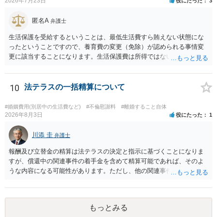
2026年7月23日
役にたった
3
匿名A
弁護士
生活保護を受給するということは、最低生活費すら賄えない状態にな
ったということですので、養育費の変更（免除）が認められる事情変
更に該当することになります。生活保護費は所得ではないので、「保
護費から養育費を支払え」という結論にはなりません。ただ、実際に
支払った場合に返還請求権が認められたり役所から何らかのペナルテ
ィが課されたりするわけではなく、「残りのお金で自己責任で生活せ
10
法テラスの一括精算について
よ」ということになるので、生活保護を受給することになった時はす
みやかに合意のための話し合いあるいは調停申立てをすべきでしょ
#婚姻費用(別居中の生活費など)
#不倫慰謝料
#離婚すること自体
う。
2026年8月3日
役にたった
1
川添 圭
弁護士
報酬及び立替金の精算は法テラスの決定と指示に基づくことになりま
すが、償還中の関連事件の着手金を含めて精算可能であれば、そのよ
うな内容になる可能性があります。ただし、他の関連事件でも相手方
から金銭を取得できる場合には個別に考える場合もあります。個別事
情によって対応が違いますので、法テラスへお尋ねいただいた方が確
実です。
もっとみる