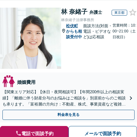
林 奈緒子
弁護士
東京都
林奈緒子法律事務所
営業時間：10:
松伏町
面談方法(対面・
からも相
電話・ビデオな
00~21:00（土
談受付中
ど)は応相談
日祝日）
婚姻費用
【関東エリア対応】【休日・夜間相談可】【年間200件以上の相談実
績】「離婚に伴う財産分与のお悩みはご相談を」別居前からのご相談
も承ります。「富裕層の方向け：不動産、株式、事業資産など複雑な
財産構成に対応したより詳細なアドバイスを提供」
料金表を見る
電話で面談予約
メールで面談予約