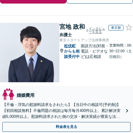
宮地 政和
東京都
インタビュ
ーを見る
弁護士
東京スタートアップ法律事務所
営業時間：06:
松伏町
面談方法(対面・
からも相
電話・ビデオな
30~22:00（土
談受付中
ど)は応相談
日祝日）
婚姻費用
【不倫・浮気の慰謝料請求をされたら】【当日中の相談可(予約制)】
【初回相談無料】不倫問題の相談は毎月毎月400件以上、累計解決実
績6,000件以上。慰謝料請求された側の交渉・解決実績が豊富な法律
事務所です。
料金表を見る