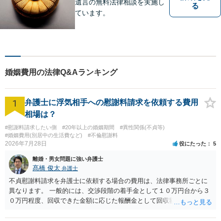
遺言の無料法律相談を実施し
る
ています。
婚姻費用の法律Q&Aランキング
1
弁護士に浮気相手への慰謝料請求を依頼する費用
相場は？
#慰謝料請求したい側
#20年以上の婚姻期間
#異性関係(不貞等)
#婚姻費用(別居中の生活費など)
#不倫慰謝料
2026年7月28日
役にたった
5
離婚・男女問題に強い弁護士
髙橋 俊太
弁護士
不貞慰謝料請求を弁護士に依頼する場合の費用は、法律事務所ごとに
異なります。 一般的には、交渉段階の着手金として１０万円台から３
０万円程度、回収できた金額に応じた報酬金として回収額の１０％か
ら２０％程度が設定されていることがあります。訴訟に移行する場合
には、追加着手金や日当、実費が発生することもあります。 もっと