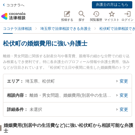
弁護士の方はこちら
ココナラへ
投稿する
探す
閲覧履歴
マイリスト
ログイン
ココナラ法律相談
埼玉県で法律相談できる弁護士
松伏町で法律相談で
松伏町の婚姻費用に強い弁護士
離婚・男女問題に関係する財産分与や養育費、親権等の細かな分野での絞り込
み検索もでき便利です。特に各弁護士のプロフィール情報や弁護士費用、強み
などが注目されています。『松伏町で土日や夜間に発生した婚姻費用のトラブ
ルを今すぐに弁護士に相談したい』『婚姻費用のトラブル解決の実績豊富な近
くの弁護士を検索したい』『初回相談無料で婚姻費用を法律相談できる松伏町
エリア
埼玉県、松伏町
変更
内の弁護士に相談予約したい』などでお困りの相談者さんにおすすめです。
相談内容
離婚・男女問題、婚姻費用(別居中の生活費など)
変更
詳細条件
未選択
変更
婚姻費用(別居中の生活費など)に強い松伏町から相談可能な弁護
士