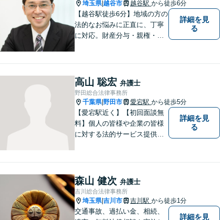
い。
埼玉県
越谷市
越谷駅
から徒歩6分
|
【越谷駅徒歩6分】地域の方の
詳細を見
法的なお悩みに正直に、丁寧
る
に対応。財産分与・親権・養
育費・不倫/不貞の慰謝料・個
人/会社/事業の借金・交通事故
の慰謝料/損賠賠償請求など身
近なお困りごとはお気軽にご
高山 聡宏
弁護士
相談ください。
野田総合法律事務所
千葉県
野田市
愛宕駅
から徒歩5分
|
【愛宕駅近く】【初回面談無
詳細を見
料】個人の皆様や企業の皆様
る
に対する法的サービス提供に
誠実に取り組んでいきたいと
考えております。刑事事件／
民事事件／家事事件／企業法
務など、幅広く対応します。
森山 健次
弁護士
【当日／夜間／休日対応可】
吉川総合法律事務所
お気軽にご相談ください。
埼玉県
吉川市
吉川駅
から徒歩1分
|
交通事故、過払い金、相続、
詳細を見