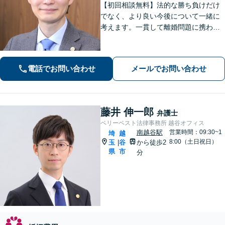
【初回相談無料】法的な勝ち負けだけ
でなく、より良い今後について一緒に
考えます。一貫して離婚問題に携わり
経験は豊富です。借金や交通事故でも
多くの実績。悩み事は一人で抱え込ま
ずご相談ください【完全個室】【せん
電話でお問い合わせ
メールでお問い合わせ
げん台駅より徒歩5分】
藤井 伸一郎
弁護士
ベリーベスト法律事務所 越谷オフィス
南越谷駅
営業時間：09:30~1
埼
越
8:00（土日祝日）
玉
谷
から徒歩2
|
県
市
分