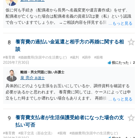
仮に何も手続き（配偶者から長男へ名義変更や遺言書作成）をせず、
配偶者が亡くなった場合は配偶者名義の資産1/2は妻（私）という認識
で合っていますでしょうか。 →ご相談内容を拝見する限りでは、その
認識で合ってはいます。 なお、逆に１/２しか権利がないため、自宅を
完全に所有する場合は、他の相続人に対して自宅の評価額の１/２の代
償金の支払いが必要になります。
8
養育費の過払い金返還と相手方の再婚に関する相
談
#養育費
#婚姻費用(別居中の生活費など)
#裁判
#調停
#親権
2026年7月30日
役にたった
2
離婚・男女問題に強い弁護士
泉 亮介
弁護士
具体的にどのような主張をお互いにしているか、調停資料を確認する
必要があるかと思われます。 養育費に関しては、ケースによっては申
立をした時までしか遡れない場合もありえます。 再婚後の相手方の行
動がどのようなものであったのかも重要であるため、相手が再婚後の
養育費に関するやりとり等があればそちらについても確認する必要が
あるでしょう。 公開相談の場での回答よりも個別に弁護士にご相談さ
9
養育費支払者が生活保護受給者になった場合の支
れることをお勧めいたします。
払い可否
#養育費
#親子交流（面会交流）
#親権
#婚姻費用(別居中の生活費など)