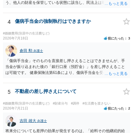
う、他人の財産を保管している状態に該当し、民法上は事務管理（597
条）が成立しているとはいえます。 現実に問題になることはさほど考
えにくくとも、表だってのお答えとしては元妻の了解なく処分するこ
とはできないというお答えになってしまいます。
4
傷病手当金の強制執行はできますか
#婚姻費用(別居中の生活費など)
2026年7月18日
役にたった
3
倉田 勲
弁護士
「傷病手当金」そのものを直接差し押さえることはできませんが、手
当金が振り込まれた後の「銀行口座（預貯金）」を差し押さえること
は可能です。 健康保険法第61条により、傷病手当金を受け取る権利は
「差押禁止債権」と定められています。 たとえ婚姻費用や養育費とい
った扶養義務に基づく特別な請求であっても、健康保険組合や協会け
んぽに対して「夫に支払われる予定の傷病手当金をこちらに回してほ
5
不動産の差し押さえについて
しい」と直接差し押さえることは法律上できません。 一方で指定口座
に振り込まれた（着金した）瞬間、それは手当金ではなく「預金債
#婚姻費用(別居中の生活費など)
#財産分与
#調停
#生活費を渡さない
権」という扱いになります。 裁判所を介して銀行口座に対して差押命
2026年7月21日
役にたった
2
令を出す場合、銀行側は口座内のお金が傷病手当金なのか他の資金な
のかを区別しません。そのため、口座に残高があれば差し押さえるこ
吉田 雄大
弁護士
とができます。
将来分についても差押の効果が発生するのは、「給料その他継続的給