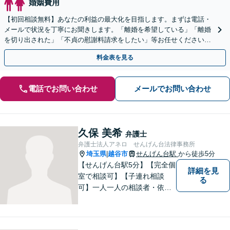
婚姻費用
【初回相談無料】あなたの利益の最大化を目指します。まずは電話・
メールで状況を丁寧にお聞きします。「離婚を希望している」「離婚
を切り出された」「不貞の慰謝料請求をしたい」等お任せください。
【リーズナブルな料金設定】
料金表を見る
電話でお問い合わせ
メールでお問い合わせ
久保 美希
弁護士
弁護士法人アネロ せんげん台法律事務所
埼玉県
越谷市
せんげん台駅
から徒歩5分
|
【せんげん台駅5分】【完全個
詳細を見
室で相談可】【子連れ相談
る
可】一人一人の相談者・依頼
者に真摯に向き合うことを大
切にしています。相談にお越
しくださった方々のお悩みを