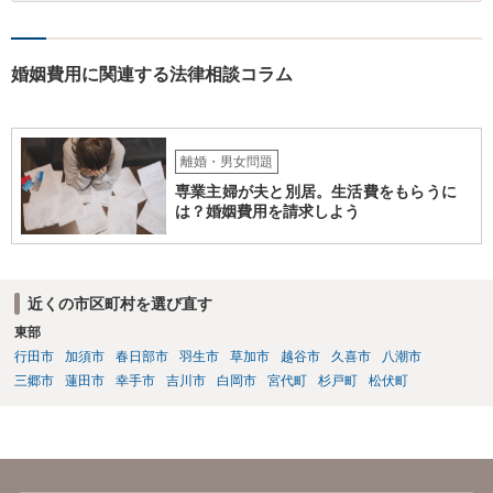
婚姻費用に関連する法律相談コラム
離婚・男女問題
専業主婦が夫と別居。生活費をもらうに
は？婚姻費用を請求しよう
近くの市区町村を選び直す
東部
行田市
加須市
春日部市
羽生市
草加市
越谷市
久喜市
八潮市
三郷市
蓮田市
幸手市
吉川市
白岡市
宮代町
杉戸町
松伏町