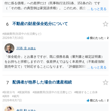
付に係る債権」への差押だけ（民事執行法151条、151条の2）です
（「その他」の典型例は家賃請求権）。 このため、残念ながらお答え
は否です。つまり、不動産を差し押さえた場合には、申立時までの分
のみが配当の対象です。
6
不動産の財産保全処分について
#婚姻費用(別居中の生活費など)
2026年7月19日
役にたった
2
川添 圭
弁護士
「保全処分」とお書きですが、既に債務名義（審判書と確定証明書）
をお持ちと拝察しますので、仮差押えではなく本差押え（不動産強制
競売申立て）で対応することになります。「評価額3000万、住宅ロー
ン1700万」であれば無剰余ではないため、債権者であるあなたが強制
執行による回収は可能ということになりますが、オーバーローンでな
い場合は住宅ローンの全額回収も可能であり（住宅ローン債権者は保
7
配偶者が他界した場合の遺産相続
証会社から代位弁済を受け、保証会社が競売による売却代金から全額
を回収することになる）、「一括返済の請求」は行わない（あるいは
#財産分与
#親族関係
#婚姻費用(別居中の生活費など)
#離婚すること自体
書面が送られるとしてもあくまで形式的なものになる）可能性があり
#調停
#裁判
2026年8月7日
役にたった
2
ます。
倉田 勲
弁護士