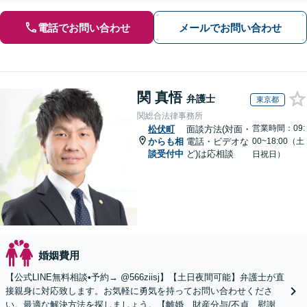
電話でお問い合わせ
メールでお問い合わせ
関 真悟
弁護士
東京都
関総合法律事務所
営業時間：09:
松伏町
面談方法(対面・
からも相
電話・ビデオな
00~18:00（土
談受付中
ど)は応相談
日祝日）
婚姻費用
【公式LINE無料相談•予約→ @566ziisj】【土日夜間可能】弁護士が直
接親身に対応致します。お気軽に勇気を持ってお問い合わせくださ
い。最適な解決方法を探しましょう。【離婚、財産分与/不貞、慰謝