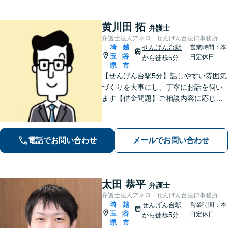
黄川田 拓
弁護士
弁護士法人アネロ せんげん台法律事務所
埼
越
せんげん台駅
営業時間：本
玉
谷
|
日定休日
から徒歩5分
県
市
【せんげん台駅5分】話しやすい雰囲気
づくりを大事にし、丁寧にお話を伺い
ます【借金問題】ご相談内容に応じて
チームで対応。あらゆる借金問題に幅
広く対応可能【労働問題】労働局での
勤務経験を活かし、相談者さま目線に
電話でお問い合わせ
メールでお問い合わせ
立った的確なアドバイスを【初回相談
無料】
太田 恭平
弁護士
弁護士法人アネロ せんげん台法律事務所
埼
越
せんげん台駅
営業時間：本
玉
谷
|
日定休日
から徒歩5分
県
市