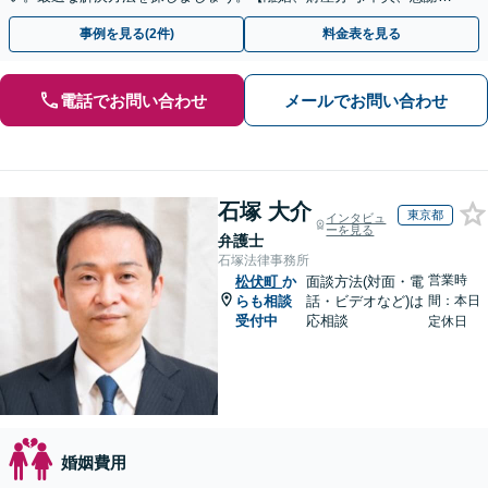
料/復縁/愛人契約】
事例を見る(2件)
料金表を見る
電話でお問い合わせ
メールでお問い合わせ
石塚 大介
東京都
インタビュ
ーを見る
弁護士
石塚法律事務所
営業時
松伏町
か
面談方法(対面・電
らも相談
話・ビデオなど)は
間：本日
受付中
応相談
定休日
婚姻費用