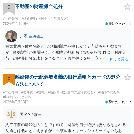
も、証拠が十分にあるか、相手方の住所・勤務先が分かるか、慰謝料
2
不動産の財産保全処分
額、離婚の有無、交渉で終わるか訴訟まで見込むかによって、費用は
変わり得ます。依頼前に、交渉だけの場合、訴訟になった場合、回収
#財産分与
#婚姻費用(別居中の生活費など)
できなかった場合の費用を確認しておくとよいでしょう。 弁護士選び
2026年7月29日
役にたった
1
では、不貞慰謝料案件の経験が相応にあるか、費用体系が明確か、見
通しを過度に楽観的に言い過ぎないか、質問に具体的に答えてくれる
川添 圭
弁護士
か、連絡方法（メール、電話、弁護士直接か事務局員を介するかな
婚姻費用を債務名義として強制競売を申し立てる方法もあり得ます
ど）や対応スピードが合うかを確認するとよいと思います。いずれに
が、離婚訴訟が係属中で、不動産が無剰余でないのであれば、財産分
しましても、弁護士への相談・依頼にあたっては、証拠資料、夫と相
与（の附帯処分請求）を本案として仮差押えを申し立てる（法的には
手方の関係、相手方の氏名・住所等、夫婦関係への影響、離婚予定の
審判前保全処分の扱いになるので管轄は家庭裁判所）という方法も考
有無など事実関係をよく整理して相談されることをお勧めいたしま
えられます。弁護士へ依頼しているのであれば、担当弁護士とよく相
す。
談してください。
3
離婚後の元配偶者名義の銀行通帳とカードの処分
方法について
#財産分与
#養育費
#親権
#婚姻費用(別居中の生活費など)
#離婚の慰謝料
#離婚すること自体
2026年7月13日
役にたった
2
匿名A
弁護士
約二年前の離婚とのことですので、財産分与手続が元妻からなされる
見通しは低いといえますが、当該通帳・キャッシュカードはいちお