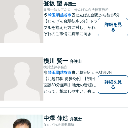
適切かつ速やかに解決いたし
登坂 望
弁護士
ます。 お気軽にご相談くださ
弁護士法人アネロ せんげん台法律事務所
い。
埼玉県
越谷市
せんげん台駅
から徒歩5分
|
【せんげん台駅徒歩5分】トラ
詳細を見
ブルを抱えた方に対し、それ
る
ぞれのご事情に真摯に向き合
い、一つ一つの事件に対して
誠実に対応してまいります。
離婚、相続、交通事故、借
金、 労働、企業法務など、多
横川 賢一
弁護士
岐に渡る分野に精通していま
横川法律事務所
す。お困りごとはお気軽にご
埼玉県
越谷市
北越谷駅
から徒歩3分
|
連絡ください。
【北越谷駅 徒歩3分】【初回
詳細を見
面談30分無料】地元の皆様に
る
とって、相談しやすい、身近
な法律事務所を目指しており
ます。法律問題でお悩みの
方、弁護士にこんなこと相談
してよいのかと迷っている
中澤 伸浩
弁護士
方、ぜひ一度ご相談くださ
なかざわ法律事務所