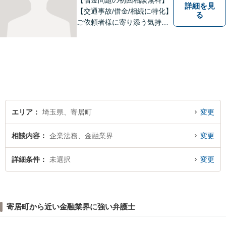
【借金問題の初回相談無料】
詳細を見
【交通事故/借金/相続に特化】
る
ご依頼者様に寄り添う気持ち
を大切にしております。交通
事故、借金問題、相続・遺言
など一般民事から刑事事件、
顧問契約まで幅広い分野に対
応しております。
エリア
埼玉県、寄居町
変更
相談内容
企業法務、金融業界
変更
詳細条件
未選択
変更
寄居町から近い金融業界に強い弁護士