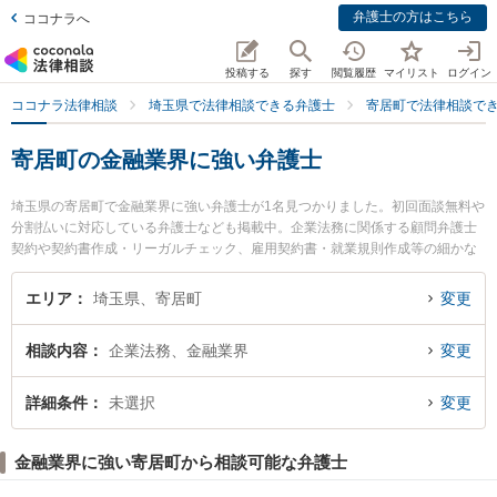
弁護士の方はこちら
ココナラへ
投稿する
探す
閲覧履歴
マイリスト
ログイン
ココナラ法律相談
埼玉県で法律相談できる弁護士
寄居町で法律相談で
寄居町の金融業界に強い弁護士
埼玉県の寄居町で金融業界に強い弁護士が1名見つかりました。初回面談無料や
分割払いに対応している弁護士なども掲載中。企業法務に関係する顧問弁護士
契約や契約書作成・リーガルチェック、雇用契約書・就業規則作成等の細かな
分野での絞り込み検索もでき便利です。特にはなぞの法律事務所の門脇 清弁護
士のプロフィール情報や弁護士費用、強みなどが注目されています。『寄居町
エリア
埼玉県、寄居町
変更
で土日や夜間に発生した金融業界のトラブルを今すぐに弁護士に相談したい』
『金融業界のトラブル解決の実績豊富な近くの弁護士を検索したい』『初回相
相談内容
企業法務、金融業界
変更
談無料で金融業界を法律相談できる寄居町内の弁護士に相談予約したい』など
でお困りの相談者さんにおすすめです。
詳細条件
未選択
変更
金融業界に強い寄居町から相談可能な弁護士