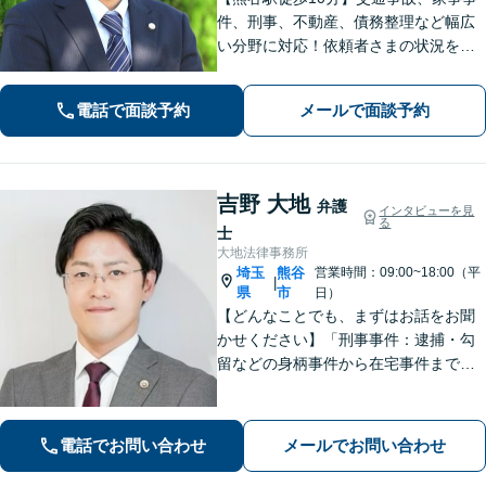
件、刑事、不動産、債務整理など幅広
い分野に対応！依頼者さまの状況を十
分にヒアリングし、あらゆる観点から
解決策をご提案いたします。お気軽に
電話で面談予約
メールで面談予約
ご相談ください。【法テラス利用可】
【駐車場あり】
吉野 大地
弁護
インタビューを見
る
士
大地法律事務所
埼玉
熊谷
営業時間：09:00~18:00（平
|
県
市
日）
【どんなことでも、まずはお話をお聞
かせください】「刑事事件：逮捕・勾
留などの身柄事件から在宅事件まで、
捜査段階から迅速に対応し、接見・示
談交渉・不起訴に向けた弁護活動を行
います。」
電話でお問い合わせ
メールでお問い合わせ