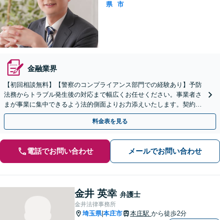
県
市
金融業界
【初回相談無料】【警察のコンプライアンス部門での経験あり】予防
法務からトラブル発生後の対応まで幅広くお任せください。事業者さ
まが事業に集中できるよう法的側面よりお力添えいたします。契約書
作成、企業間トラブル、労使問題、不祥事対応など
料金表を見る
電話でお問い合わせ
メールでお問い合わせ
金井 英幸
弁護士
金井法律事務所
埼玉県
本庄市
本庄駅
から徒歩2分
|