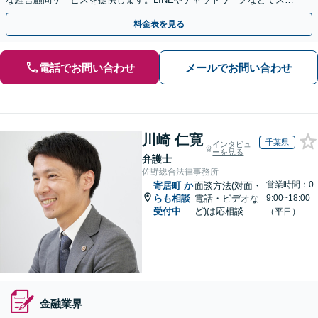
ーディに対応。今後問題となりそうな課題もお任せ
料金表を見る
電話でお問い合わせ
メールでお問い合わせ
川崎 仁寛
千葉県
インタビュ
ーを見る
弁護士
佐野総合法律事務所
営業時間：0
寄居町
か
面談方法(対面・
らも相談
電話・ビデオな
9:00~18:00
受付中
ど)は応相談
（平日）
金融業界