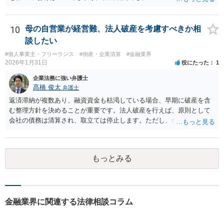
10
母の自営業が経営難、法人破産を考慮すべきか相
談したい
#個人事業主・フリーランス
#倒産・企業清算
#金融業界
2026年1月31日
役にたった
1
企業法務に強い弁護士
髙橋 俊太
弁護士
返済滞納が複数あり、融資資金も枯渇している場合、早期に破産を含
む整理方針を決めることが重要です。法人破産を行えば、原則として
会社の債務は清算され、取立ては停止します。ただし、代表者が連帯
保証をしている場合は、代表者個人の破産も併せて検討が必要になる
ことが多いです。放置すると責任が拡大しやすいため、北海道の法律
事務所で法人破産の実績があるところを探して速やかに相談をして、
もっとみる
資金繰り・雇用・保証の有無を整理した上で進めるのが安全です。イ
ンターネットやココナラだけでなく、北海道の弁護士会などを頼りに
すると見つかりやすいと思います。
金融業界に関連する法律相談コラム