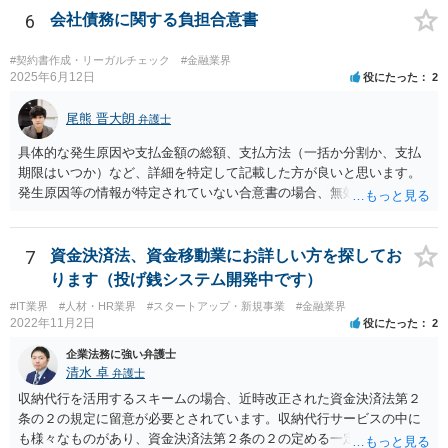
6
会社債務に関する負担合意書
#契約書作成・リーガルチェック
#金融業界
2025年6月12日
役にたった
2
尾熊 晋大朗
弁護士
具体的な発生原因や支払金額の総額、支払方法（一括か分割か、支払
期限はいつか）など、詳細を特定して記載した方が良いと思います。
発生原因等の情報が特定されていない合意書の場合、無効になるリス
クがあり得ます。 また、例えば、分割払いの場合の期限の利益喪失条
項など、合意書に記載した方が良い文言もありますので、ご注意され
た方が良いです。 合意書など法的な書面は文言によって効果が変わり
7
資金決済法、資金移動業にお詳しい方を探してお
得るので、弁護士にご事情を伝えて直接相談、合意書の作成を依頼す
ります（投げ銭システム開発中です）
ることをお勧めいたします。
#IT業界
#人材・HR業界
#スタートアップ・新規事業
#金融業界
2022年11月2日
役にたった
2
企業法務に強い弁護士
清水 卓
弁護士
収納代行を活用するスキームの場合、近時改正された資金決済法第２
条の２の規定に留意が必要とされています。収納代行サービスの中に
も様々なものがあり、資金決済法第２条の２の定める一定の要件（内