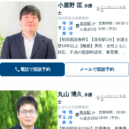
小屋野 匡
弁護
インタビューを見
る
士
深谷駅前法律事務所
埼
深
深谷駅
か
営業時間：09:30~1
玉
谷
|
9:00（平日）
ら徒歩1分
県
市
【初回面談無料】【深谷駅1分】弁護士
歴10年以上【離婚】男性・女性ともに
対応。不貞の慰謝料請求、養育費、協
議、調停など【相続】交渉や相続放
棄、遺留分、遺言書の作成など。出張
電話で面談予約
メールで面談予約
相談可。少しでも不安に感じました
ら、お早めにお電話ください。
丸山 博久
弁護
インタビューを見
る
士
まるやま法律事務所
埼
熊
熊谷駅
か
営業時間：10:00~
玉
谷
|
18:00（平日）
ら徒歩10分
県
市
【熊谷駅徒歩10分】交通事故、家事事