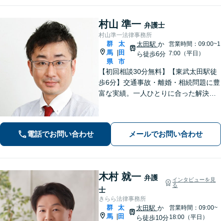
村山 準一
弁護士
村山準一法律事務所
群
太
太田駅
か
営業時間：09:00~1
馬
田
|
7:00（平日）
ら徒歩6分
県
市
【初回相談30分無料】【東武太田駅徒
歩6分】交通事故・離婚・相続問題に豊
富な実績。一人ひとりに合った解決方
法で納得できる解決を目指します。依
頼者ファーストで迅速対応。企業法務
もご相談ください。
電話でお問い合わせ
メールでお問い合わせ
木村 就一
弁護
インタビューを見
る
士
きらら法律事務所
群
太
太田駅
か
営業時間：09:00~
馬
田
|
18:00（平日）
ら徒歩10分