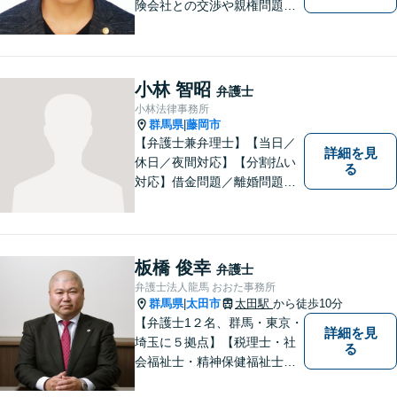
険会社との交渉や親権問題、
逮捕直後の対応など、それぞ
れの事情に応じた柔軟な支援
を行います。 「弁護士は敷居
が高い」と感じる方も、まず
小林 智昭
弁護士
はお気持ちをお聞かせくださ
小林法律事務所
い。
群馬県
藤岡市
|
【弁護士兼弁理士】【当日／
詳細を見
休日／夜間対応】【分割払い
る
対応】借金問題／離婚問題／
相続問題／企業法務など弁護
士業務も、特許／商標登録／
意匠登録など弁理士業務も、
幅広く対応。地域に根ざした
板橋 俊幸
弁護士
法律事務所／特許事務所を目
弁護士法人龍馬 おおた事務所
指しています。お気軽にご相
群馬県
太田市
太田駅
から徒歩10分
|
談ください。
【弁護士1２名、群馬・東京・
詳細を見
埼玉に５拠点】【税理士・社
る
会福祉士・精神保健福祉士が
所属】 【介護・福祉事業者の