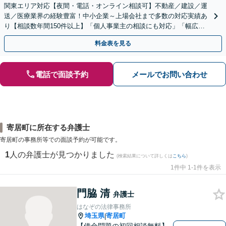
関東エリア対応【夜間・電話・オンライン相談可】不動産／建設／運
送／医療業界の経験豊富！中小企業～上場会社まで多数の対応実績あ
り【相談数年間150件以上】「個人事業主の相談にも対応」「幅広い
顧問プランをご用意／従業員・ご家族様の無料相談あり」
料金表を見る
電話で面談予約
メールでお問い合わせ
寄居町に所在する弁護士
寄居町の事務所等での面談予約が可能です。
1
人の弁護士が見つかりました
(検索結果について詳しくは
こちら
)
1件中 1-1件を表示
門脇 清
弁護士
はなぞの法律事務所
埼玉県
寄居町
|