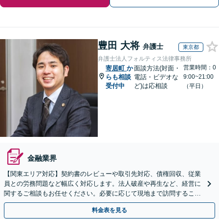
豊田 大将
弁護士
東京都
弁護士法人フォルティス法律事務所
営業時間：0
寄居町
か
面談方法(対面・
らも相談
電話・ビデオな
9:00~21:00
受付中
ど)は応相談
（平日）
金融業界
【関東エリア対応】契約書のレビューや取引先対応、債権回収、従業
員との労務問題など幅広く対応します。法人破産や再生など、経営に
関するご相談もお任せください。必要に応じて現地まで訪問すること
も可能
料金表を見る