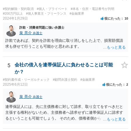
ど、具体的な義務違反と損害との因果関係を主張・立証する必要があ
ります。なお、在職中から会計処理や現金管理の不自然さを認識して
#契約解除・契約取消
#個人・プライベート
#本名・住所・電話番号が判明
いた、部下に過度な権限を与えたまま放置していた、退職時に重要な
#200万円以上
#個人事業主・フリーランス
#金融業界
2024年1月29日
役にたった
10
情報を引き継がなかった等の事情があれば、会社から問題視される可
能性はあるでしょう。 対応としては、まず会社から何を求められてい
詐欺・消費者問題に強い弁護士
るのかを明確にすることが重要です。謝罪、調査協力、金銭負担、始
泉 亮介
弁護士
末書提出など、求められている内容によって対応は異なります。不用
詐欺であれば、契約を詐欺を理由に取り消しをした上で、損害賠償請
意に責任を認める文書を作成したり、損害負担を約束したりすること
求も併せて行うことも可能かと思われます。
は避けるべきです。一方で、在職中の業務内容、権限分掌、引継ぎ資
料、不正を認識していなかった事情を整理し、必要な範囲で調査に協
力することは考えられます。 仮に、金銭請求や責任追及を示唆されて
5
会社の借入を連帯保証人に負わせることは可能
いる場合には、会社とのやり取りを保存し、弁護士に相談したうえで
か？
対応なさった方がよいでしょう。
#契約書作成・リーガルチェック
#顧問弁護士契約
#金融業界
2025年6月12日
役にたった
2
泉 亮介
弁護士
連帯保証人には、先に主債務者に対して請求、取り立てをすべきだと
主張する権利がないため、主債務者へ請求せずに連帯保証人に請求す
るということも可能でしょう。 そのため、債権者側からすれば、会社
が払えない場合に連帯保証人に請求できるものではなく、どちらに請
求しても良いものとなります。