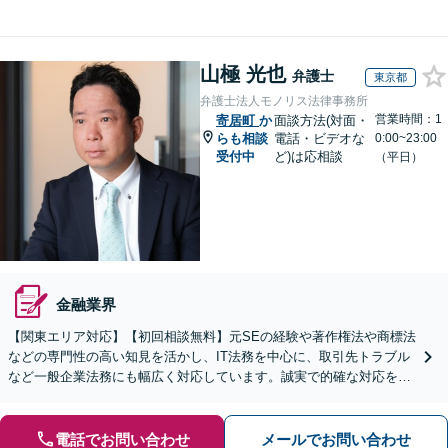
山極 光也
弁護士
東京都
弁護士法人モノリス法律事務所
営業時間：1
寄居町
か
面談方法(対面・
らも相談
電話・ビデオな
0:00~23:00
受付中
ど)は応相談
（平日）
金融業界
【関東エリア対応】【初回相談無料】元SEの経験や著作権法や商標法
などの専門性の高い知見を活かし、IT法務を中心に、取引先トラブル
など一般企業法務にも幅広く対応しています。誠実で的確な対応を心
がけ、ビジネスの発展をサポート【顧問契約も注力中】
電話でお問い合わせ
メールでお問い合わせ