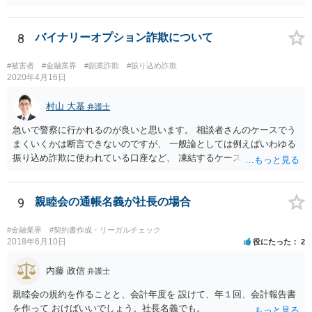
閣府令で定める要件も含む）を満たす場合には、為替取引に該当する
ことが明らかにされました。 この資金決済法第２条の２の定める一
定の要件（内閣府令で定める要件も含む）については、該当条文を見
8
バイナリーオプション詐欺について
るだけではなかなか理解し難いところがあるかと思いますし、この掲
示板で回答するには限界がありますので、この分野に詳しそうな弁護
#被害者
#金融業界
#副業詐欺
#振り込め詐欺
士の方に直接相談なさってみて下さい。 （資金決済法） 第二条の二
2020年4月16日
金銭債権を有する者（以下この条において「受取人」という。）から
の委託、受取人からの金銭債権の譲受けその他これらに類する方法に
村山 大基
弁護士
より、当該金銭債権に係る債務者又は当該債務者からの委託（二以上
急いで警察に行かれるのが良いと思います。 相談者さんのケースでう
の段階にわたる委託を含む。）その他これに類する方法により支払を
まくいくかは断言できないのですが、 一般論としては例えばいわゆる
行う者から弁済として資金を受け入れ、又は他の者に受け入れさせ、
振り込め詐欺に使われている口座など、 凍結するケースもありますの
当該受取人に当該資金を移動させる行為（当該資金を当該受取人に交
で、できるだけ早く行って相談しましょう。
付することにより移動させる行為を除く。）であって、受取人が個人
（事業として又は事業のために受取人となる場合におけるものを除
9
親睦会の通帳名義が社長の場合
く。）であることその他の内閣府令で定める要件を満たすものは、為
替取引に該当するものとする
#金融業界
#契約書作成・リーガルチェック
2018年6月10日
役にたった
2
内藤 政信
弁護士
親睦会の規約を作ることと、会計年度を 設けて、年１回、会計報告書
を作って おけばいいでしょう。社長名義でも。