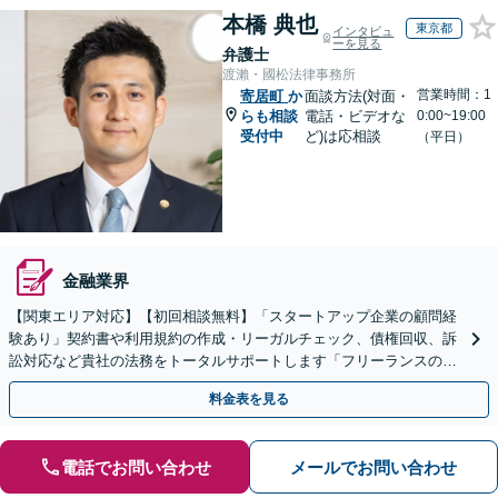
本橋 典也
東京都
インタビュ
ーを見る
弁護士
渡瀨・國松法律事務所
営業時間：1
寄居町
か
面談方法(対面・
らも相談
電話・ビデオな
0:00~19:00
受付中
ど)は応相談
（平日）
金融業界
【関東エリア対応】【初回相談無料】「スタートアップ企業の顧問経
験あり」契約書や利用規約の作成・リーガルチェック、債権回収、訴
訟対応など貴社の法務をトータルサポートします「フリーランスの顧
問対応／顧問契約月額1万円～」【休日・夜間相談可】
料金表を見る
電話でお問い合わせ
メールでお問い合わせ