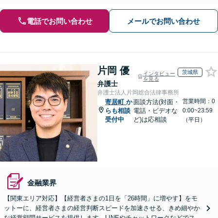
電話でお問い合わせ
メールでお問い合わせ
片岡 優
茨城県
インタビュー
を見る
弁護士
弁護士法人片岡総合法律事務所
営業時間：0
寄居町
か
面談方法(対面・
らも相談
電話・ビデオな
0:00~23:59
受付中
ど)は応相談
（平日）
金融業界
【関東エリア対応】【経営者さまの1日を「26時間」に増やす】をモ
ットーに、経営者さまの経営判断スピードを加速させる、きめ細やか
な経営顧問サービスを提供します。LINEやチャットワークなどでスピ