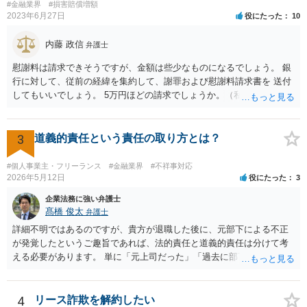
#金融業界
#損害賠償増額
ちょ銀行の自由です。
2023年6月27日
役にたった
10
内藤 政信
弁護士
慰謝料は請求できそうですが、金額は些少なものになるでしょう。 銀
行に対して、従前の経緯を集約して、謝罪および慰謝料請求書を 送付
してもいいでしょう。 5万円ほどの請求でしょうか。（私見）
3
道義的責任という責任の取り方とは？
#個人事業主・フリーランス
#金融業界
#不祥事対応
2026年5月12日
役にたった
3
企業法務に強い弁護士
髙橋 俊太
弁護士
詳細不明ではあるのですが、貴方が退職した後に、元部下による不正
が発覚したというご趣旨であれば、法的責任と道義的責任は分けて考
える必要があります。 単に「元上司だった」「過去に部下だった」と
いうだけで、当然に１億円の損害について法的責任を負うものではあ
りません。会社が貴方に損害賠償請求をするには、在職中の管理監督
義務違反、引継ぎの不備、不正の兆候を知りながら放置したことな
4
リース詐欺を解約したい