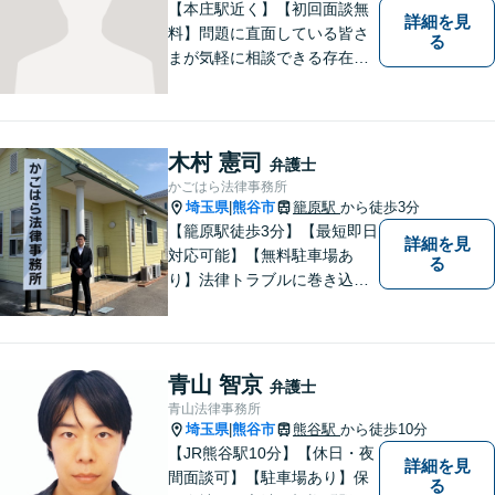
【本庄駅近く】【初回面談無
詳細を見
料】問題に直面している皆さ
る
まが気軽に相談できる存在に
なります。離婚問題／相続問
題／交通事故など、幅広いト
ラブルに対応。【当日／夜間
／休日対応可能】公平・公正
木村 憲司
弁護士
な立場から、事件の見通しを
かごはら法律事務所
正確に伝えます。お気軽にご
埼玉県
熊谷市
籠原駅
から徒歩3分
|
相談ください。
【籠原駅徒歩3分】【最短即日
詳細を見
対応可能】【無料駐車場あ
る
り】法律トラブルに巻き込ま
れた場合は、どのようなもの
であっても早めの相談が重要
です。早めの相談がより良い
解決の鍵です。お困りごとが
青山 智京
弁護士
ございましたら、お気軽にご
青山法律事務所
相談ください。
埼玉県
熊谷市
熊谷駅
から徒歩10分
|
【JR熊谷駅10分】【休日・夜
詳細を見
間面談可】【駐車場あり】保
る