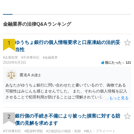
サポートに注力】【土曜・夜
間相談可能】【出張相談可
能】
金融業界の法律Q&Aランキング
1
ゆうちょ銀行の個人情報要求と口座凍結の法的妥
当性
#企業犯罪
#不祥事対応
#金融業界
2020年6月3日
役にたった
121
匿名A
弁護士
あなたがゆうちょ銀行に問い合わせたと書いているので、偽物である
可能性はみじんも感じませんでした。 また、それらの個人情報を記入
させることで犯罪利用が防げることはご理解されているとおりです。
結局あなたにはゆうちょ銀行が信用できないという前提があり、弁護
士に同意を求めているだけです。 最初の回答では分かりづらかったの
かもしれませんが、質問にわかりやすく答えると「法的に許される」
2
銀行側の手続き不備により被った損害に対する賠
が答えになります。 補足でアドバイスしておきますと、今私に反論し
償の見解を求めます
てきたその内容をゆうちょ銀行にぶつければいいとおもいます。 もっ
#不祥事対応
#慰謝料増額
#少額訴訟の相談・依頼
#個人・プライベート
とも、ぶつけられたゆうちょ銀行があなたと契約するかは法律上ゆう