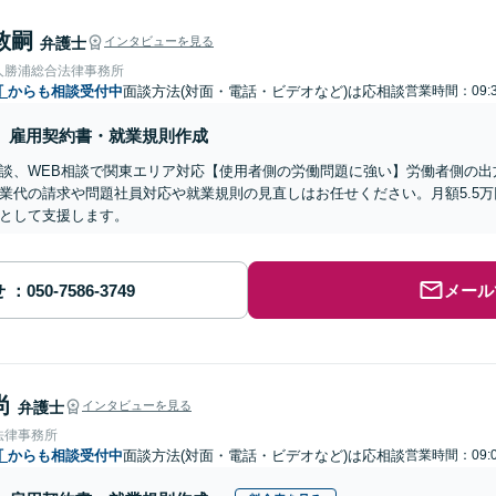
敦嗣
弁護士
インタビューを見る
人勝浦総合法律事務所
町
からも相談受付中
面談方法(対面・電話・ビデオなど)は応相談
営業時間：09:3
雇用契約書・就業規則作成
談、WEB相談で関東エリア対応【使用者側の労働問題に強い】労働者側の出
業代の請求や問題社員対応や就業規則の見直しはお任せください。月額5.5
として支援します。
せ
メール
尚
弁護士
インタビューを見る
法律事務所
町
からも相談受付中
面談方法(対面・電話・ビデオなど)は応相談
営業時間：09:0