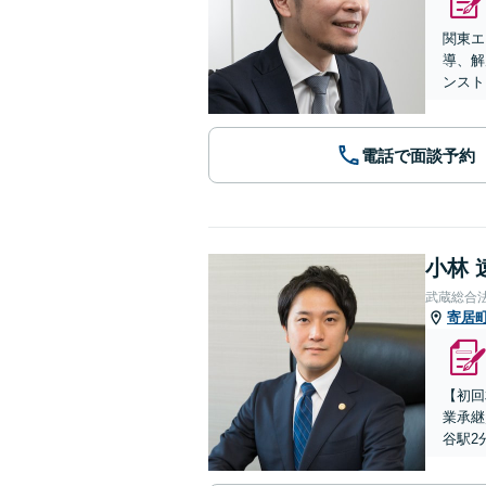
関東エ
導、解
ンスト
電話で面談予約
小林 
武蔵総合
寄居
【初回
業承継
谷駅2