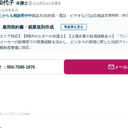
加代子
弁護士
インタビューを見る
本法律事務所
町
からも相談受付中
面談方法(対面・電話・ビデオなど)は応相談
営業時間：09:3
雇用契約書・就業規則作成
料金表を見る
エリア対応】【MBAホルダーの弁護士】【上場企業の役員経験あり】「ワン
メーカーの財務部での実務経験を活かし、ビジネスの実情に即した法的アド
報制度整備に対応」
せ
メール
果について詳しくは
こちら
)