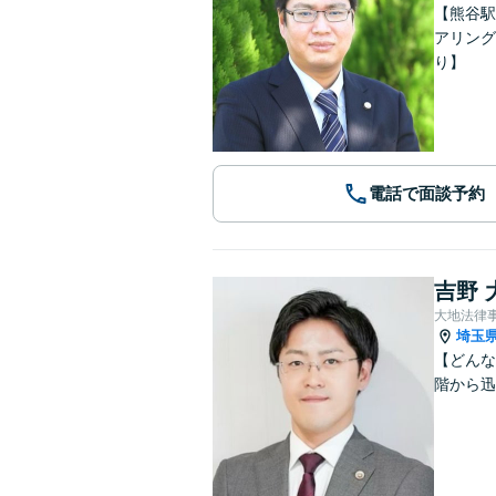
【熊谷駅
アリング
り】
電話で面談予約
吉野 
大地法律
埼玉
【どんな
階から迅