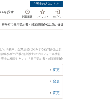
弁護士の方はこちら
&Aを探す
閲覧履歴
マイリスト
ログイン
寄居町で雇用契約書・就業規則作成に強い弁護士
なども掲載中。企業法務に関係する顧問弁護士契
律事務所の門脇 清弁護士のプロフィール情報
弁護士に相談したい』『雇用契約書・就業規則作
内の弁護士に相談予約したい』などでお困りの相
変更
変更
変更