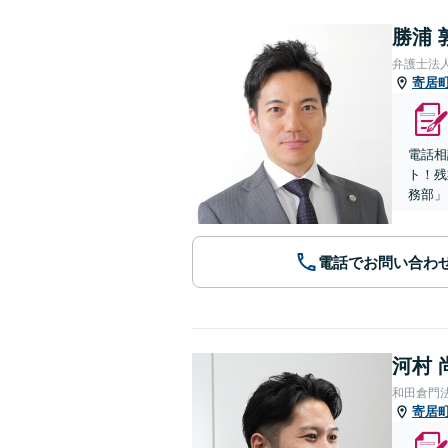
勝浦 
弁護士法
寄居
電話相
ト！残
務部」
電話でお問い合わ
河村 
和田倉門
寄居