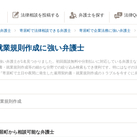
法律相談を投稿する
弁護士を探す
法律Q
弁護士
寄居町で法律相談できる弁護士
寄居町で企業法務に強い弁護士
就業規則作成に強い弁護士
強い弁護士が1名見つかりました。初回面談無料や分割払いに対応している弁護士
書・就業規則作成等の細かな分野での絞り込み検索もでき便利です。特にはなぞの法
『寄居町で土日や夜間に発生した雇用契約書・就業規則作成のトラブルを今すぐに
検索したい』『初回相談無料で雇用契約書・就業規則作成を法律相談できる寄居町
業規則作成
居町から相談可能な弁護士