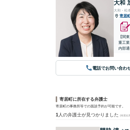
大和 
大和・松
寄居
【関東
重工業
内部通
電話でお問い合わ
寄居町に所在する弁護士
寄居町の事務所等での面談予約が可能です。
1
人の弁護士が見つかりました
(検索結