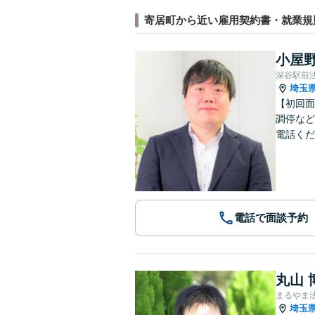
寄居町から近い雇用契約書・就業規
小屋野
深谷駅前
埼玉
【初回面
調停など
電話くだ
電話で面談予約
丸山 
まるやま
埼玉