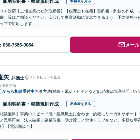
雇用契約書・就業規則作成
料金表を見る
リア対応【上場企業の社外取締役】【税理士も在籍】契約書・約款の作成・
雇）等はご相談ください。安心して事業活動に専念できるよう、予防法務〜
ップで対応します。
メール
遠矢
弁護士
インタビューを見る
法律事務所
町
からも相談受付中
面談方法(対面・電話・ビデオなど)は応相談
営業時間：09:0
雇用契約書・就業規則作成
料金表を見る
相談無料】事業のスピード感・組織風土に合わせ、的確にリーガルサポート
／民事再生・法人破産／建築瑕疵・明け渡し／労使トラブルなど、多様な事
分】【電話相談可】