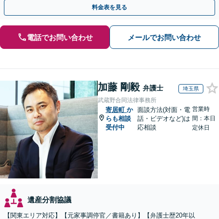
応】【出張相談OK】
料金表を見る
電話でお問い合わせ
メールでお問い合わせ
加藤 剛毅
弁護士
埼玉県
武蔵野合同法律事務所
営業時
寄居町
か
面談方法(対面・電
らも相談
話・ビデオなど)は
間：本日
受付中
応相談
定休日
遺産分割協議
【関東エリア対応】【元家事調停官／書籍あり】【弁護士歴20年以