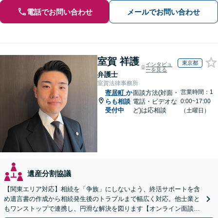
電話でお問い合わせ
メールでお問い合わせ
室賀 祥護
東京都
インタビュ
ーを見る
弁護士
室賀法律事務所
営業時間：1
寄居町
か
面談方法(対面・
らも相談
電話・ビデオな
0:00~17:00
受付中
ど)は応相談
（土曜日）
遺産分割協議
【関東エリア対応】相続を「争族」にしないよう、終活サポートを含
め遺言書の作成から相続発生後のトラブルまで幅広く対応。他士業と
もワンストップで連携し、円滑な解決を図ります【オンライン面談対