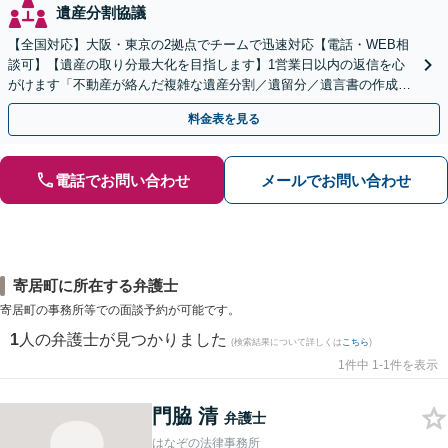
遺産分割協議
【全国対応】大阪・東京の2拠点でチームで迅速対応【電話・WEB相
談可】【遺産の取り分最大化を目指します】1営業日以内の返信を心
がけます「不動産が絡んだ複雑な遺産分割／遺留分／遺言書の作成・
執行／事業承継など、お任せください」【休日相談あり】
料金表を見る
電話でお問い合わせ
メールでお問い合わせ
寄居町に所在する弁護士
寄居町の事務所等での面談予約が可能です。
1
人の弁護士が見つかりました
(検索結果について詳しくは
こちら
)
1件中 1-1件を表示
門脇 清
弁護士
はなぞの法律事務所