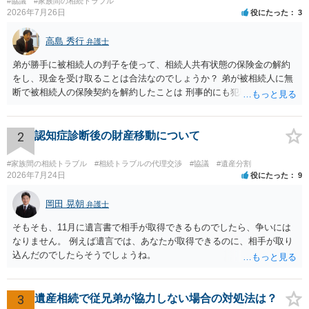
#協議
#家族間の相続トラブル
2026年7月26日
役にたった
3
高島 秀行
弁護士
弟が勝手に被相続人の判子を使って、相続人共有状態の保険金の解約
をし、現金を受け取ることは合法なのでしょうか？ 弟が被相続人に無
断で被相続人の保険契約を解約したことは 刑事的にも犯罪となる可能
性があり、民事的には無効だと思います。 保険会社で解約の際に提出
された書類のコピーを取得して、弁護士に面談で詳しい事情を話して
相談 されたら良いと思います。
2
認知症診断後の財産移動について
#家族間の相続トラブル
#相続トラブルの代理交渉
#協議
#遺産分割
2026年7月24日
役にたった
9
岡田 晃朝
弁護士
そもそも、11月に遺言書で相手が取得できるものでしたら、争いには
なりません。 例えば遺言では、あなたが取得できるのに、相手が取り
込んだのでしたらそうでしょうね。
3
遺産相続で従兄弟が協力しない場合の対処法は？