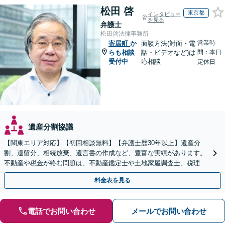
松田 啓
東京都
インタビュー
を見る
弁護士
松田啓法律事務所
営業時
寄居町
か
面談方法(対面・電
らも相談
話・ビデオなど)は
間：本日
受付中
応相談
定休日
遺産分割協議
【関東エリア対応】【初回相談無料】【弁護士歴30年以上】遺産分
割、遺留分、相続放棄、遺言書の作成など、豊富な実績があります。
不動産や税金が絡む問題は、不動産鑑定士や土地家屋調査士、税理士
と提携【事前予約で、休日・夜間面談可】【WEB面談可】
料金表を見る
電話でお問い合わせ
メールでお問い合わせ