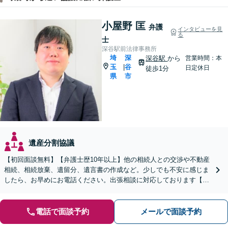
小屋野 匡
弁護
インタビューを見
る
士
深谷駅前法律事務所
埼
深
深谷駅
から
営業時間：本
玉
谷
|
日定休日
徒歩1分
県
市
遺産分割協議
【初回面談無料】【弁護士歴10年以上】他の相続人との交渉や不動産
相続、相続放棄、遺留分、遺言書の作成など。少しでも不安に感じま
したら、お早めにお電話ください。出張相談に対応しております【休
日・夜間相談可】【深谷駅1分】
電話で面談予約
メールで面談予約