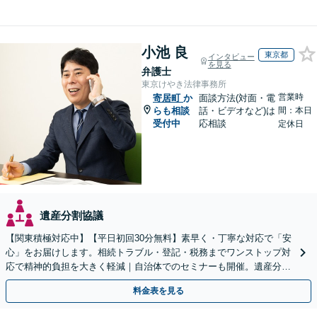
小池 良
東京都
インタビュー
を見る
弁護士
東京けやき法律事務所
営業時
寄居町
か
面談方法(対面・電
らも相談
話・ビデオなど)は
間：本日
受付中
応相談
定休日
遺産分割協議
【関東積極対応中】【平日初回30分無料】素早く・丁寧な対応で「安
心」をお届けします。相続トラブル・登記・税務までワンストップ対
応で精神的負担を大きく軽減｜自治体でのセミナーも開催。遺産分
割・放棄などまずはお気軽にご相談ください【通知税理士】
料金表を見る