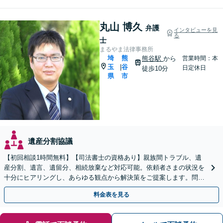
丸山 博久
弁護
インタビューを見
る
士
まるやま法律事務所
埼
熊
熊谷駅
から
営業時間：本
玉
谷
|
日定休日
徒歩10分
県
市
遺産分割協議
【初回相談1時間無料】【司法書士の資格あり】親族間トラブル、遺
産分割、遺言、遺留分、相続放棄など対応可能。依頼者さまの状況を
十分にヒアリングし、あらゆる観点から解決策をご提案します。問題
が複雑化する前にご相談ください。【熊谷駅徒歩10分】
料金表を見る