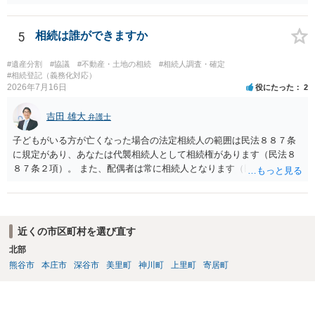
する場合の比率は、現状で、客観的に見てどの程度が妥当と考えられ
ますか。 →本人が自由に決められますので、どこが妥当とは言えない
です。客観的な基準もありません。 ・できれば穏やかに、分割を拒否
5
相続は誰ができますか
することはできますか。 →分割を拒否するということは、遺産はいら
ないということでしょうか。遺言で、受取を指定されててもいらない
#遺産分割
#協議
#不動産・土地の相続
#相続人調査・確定
と拒否することはできます。理由を説明する必要はありません。
#相続登記（義務化対応）
2026年7月16日
役にたった
2
吉田 雄大
弁護士
子どもがいる方が亡くなった場合の法定相続人の範囲は民法８８７条
に規定があり、あなたは代襲相続人として相続権があります（民法８
８７条２項）。 また、配偶者は常に相続人となります（民法８９０
条）。 「祖父の子供３人」の方の配偶者がご健在であれば、その方に
も相続権があります。つまり、孫５人に加えて「おじ又はおば」にも
相続権がある可能性があります。
近くの市区町村を選び直す
北部
熊谷市
本庄市
深谷市
美里町
神川町
上里町
寄居町