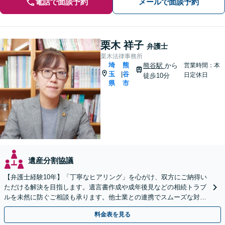
電話で面談予約
メールで面談予約
栗木 祥子
弁護士
栗木法律事務所
埼
熊
熊谷駅
から
営業時間：本
玉
谷
|
日定休日
徒歩10分
県
市
遺産分割協議
【弁護士経験10年】「丁寧なヒアリング」を心がけ、双方にご納得い
ただける解決を目指します。遺言書作成や成年後見などの相続トラブ
ルを未然に防ぐご相談も承ります。他士業との連携でスムーズな対処
が可能です
料金表を見る