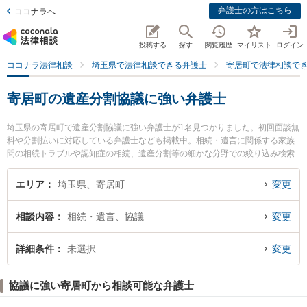
弁護士の方はこちら
ココナラへ
投稿する
探す
閲覧履歴
マイリスト
ログイン
ココナラ法律相談
埼玉県で法律相談できる弁護士
寄居町で法律相談で
寄居町の遺産分割協議に強い弁護士
埼玉県の寄居町で遺産分割協議に強い弁護士が1名見つかりました。初回面談無
料や分割払いに対応している弁護士なども掲載中。相続・遺言に関係する家族
間の相続トラブルや認知症の相続、遺産分割等の細かな分野での絞り込み検索
もでき便利です。特にはなぞの法律事務所の門脇 清弁護士のプロフィール情報
や弁護士費用、強みなどが注目されています。『寄居町で土日や夜間に発生し
エリア
埼玉県、寄居町
変更
た遺産分割協議のトラブルを今すぐに弁護士に相談したい』『遺産分割協議の
トラブル解決の実績豊富な近くの弁護士を検索したい』『初回相談無料で遺産
相談内容
相続・遺言、協議
変更
分割協議を法律相談できる寄居町内の弁護士に相談予約したい』などでお困り
の相談者さんにおすすめです。
詳細条件
未選択
変更
協議に強い寄居町から相談可能な弁護士