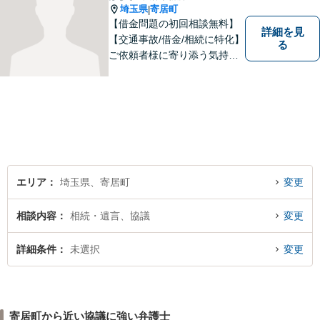
埼玉県
寄居町
|
【借金問題の初回相談無料】
詳細を見
【交通事故/借金/相続に特化】
る
ご依頼者様に寄り添う気持ち
を大切にしております。交通
事故、借金問題、相続・遺言
など一般民事から刑事事件、
顧問契約まで幅広い分野に対
応しております。
エリア
埼玉県、寄居町
変更
相談内容
相続・遺言、協議
変更
詳細条件
未選択
変更
寄居町から近い協議に強い弁護士