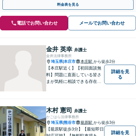
使い込み／成年後見／遺言書作成など」
料金表を見る
電話でお問い合わせ
メールでお問い合わせ
金井 英幸
弁護士
金井法律事務所
埼玉県
本庄市
本庄駅
から徒歩2分
|
【本庄駅近く】【初回面談無
詳細を見
料】問題に直面している皆さ
る
まが気軽に相談できる存在に
なります。離婚問題／相続問
題／交通事故など、幅広いト
ラブルに対応。【当日／夜間
／休日対応可能】公平・公正
木村 憲司
弁護士
な立場から、事件の見通しを
かごはら法律事務所
正確に伝えます。お気軽にご
埼玉県
熊谷市
籠原駅
から徒歩3分
|
相談ください。
【籠原駅徒歩3分】【最短即日
詳細を見
対応可能】【無料駐車場あ