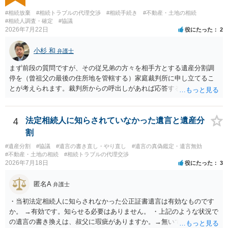
#相続放棄
#相続トラブルの代理交渉
#相続手続き
#不動産・土地の相続
#相続人調査・確定
#協議
2026年7月22日
役にたった
2
小杉 和
弁護士
まず前段の質問ですが、その従兄弟の方々を相手方とする遺産分割調
停を（曾祖父の最後の住所地を管轄する）家庭裁判所に申し立てるこ
とが考えられます。裁判所からの呼出しがあれば応答する可能性がま
だあるのではないでしょうか。 後段の質問については、相続放棄は可
能と思われます。時間が思った以上にないので必要書類をてきぱきと
揃える必要があります。その点是非御注意ください。
4
法定相続人に知らされていなかった遺言と遺産分
割
#遺産分割
#協議
#遺言の書き直し・やり直し
#遺言の真偽鑑定・遺言無効
#不動産・土地の相続
#相続トラブルの代理交渉
2026年7月18日
役にたった
3
匿名A
弁護士
・当初法定相続人に知らされなかった公正証書遺言は有効なものです
か。 →有効です。知らせる必要はありません。 ・上記のような状況で
の遺言の書き換えは、叔父に瑕疵がありますか。→無いです。 ・分割