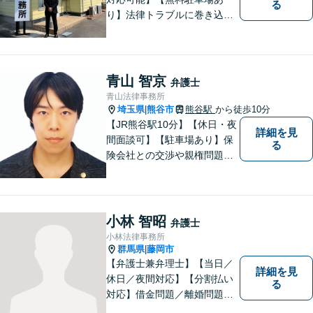
る
り】法律トラブルに巻き込ま
れた場合は、どのようなもの
であっても早めの相談が重要
です。早めの相談がより良い
解決の鍵です。お困りごとが
青山 智京
弁護士
ございましたら、お気軽にご
青山法律事務所
相談ください。
埼玉県
熊谷市
熊谷駅
から徒歩10分
|
【JR熊谷駅10分】【休日・夜
詳細を見
間面談可】【駐車場あり】保
る
険会社との交渉や親権問題、
逮捕直後の対応など、それぞ
れの事情に応じた柔軟な支援
を行います。 「弁護士は敷居
が高い」と感じる方も、まず
小林 智昭
弁護士
はお気持ちをお聞かせくださ
小林法律事務所
い。
群馬県
藤岡市
|
【弁護士兼弁理士】【当日／
詳細を見
休日／夜間対応】【分割払い
る
対応】借金問題／離婚問題／
相続問題／企業法務など弁護