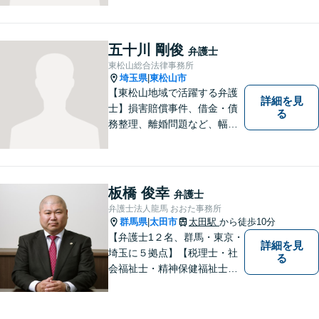
士業務も、特許／商標登録／
意匠登録など弁理士業務も、
幅広く対応。地域に根ざした
五十川 剛俊
弁護士
法律事務所／特許事務所を目
東松山総合法律事務所
指しています。お気軽にご相
埼玉県
東松山市
|
談ください。
【東松山地域で活躍する弁護
詳細を見
士】損害賠償事件、借金・債
る
務整理、離婚問題など、幅広
い問題で実績がございます。
依頼者様一人一人に向き合う
ことを大切にしています。お
一人で悩むことなく、お気軽
板橋 俊幸
弁護士
にご相談ください。
弁護士法人龍馬 おおた事務所
群馬県
太田市
太田駅
から徒歩10分
|
【弁護士1２名、群馬・東京・
詳細を見
埼玉に５拠点】【税理士・社
る
会福祉士・精神保健福祉士が
所属】 【介護・福祉事業者の
サポートに注力】【土曜・夜
間相談可能】【出張相談可