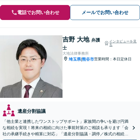
電話でお問い合わせ
メールでお問い合わせ
吉野 大地
弁護
インタビューを見
る
士
大地法律事務所
埼玉県
熊谷市
営業時間：本日定休日
|
遺産分割協議
「他士業と連携したワンストップサポート」家族間の争いを避け円満
な相続を実現！将来の相続に向けた事前対策のご相談も承ります「会
社の承継手続きや精算に対応」「遺産分割協議・調停／株式の相続／