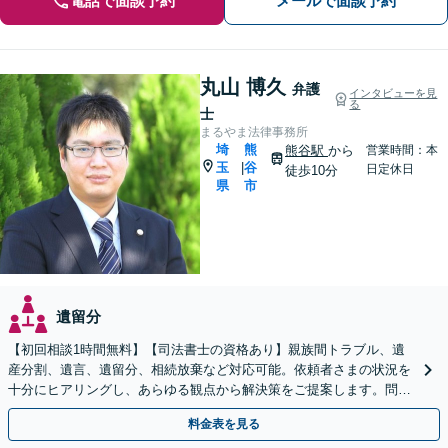
電話で面談予約
メールで面談予約
丸山 博久
弁護
インタビューを見
る
士
まるやま法律事務所
埼
熊
熊谷駅
から
営業時間：本
玉
谷
|
日定休日
徒歩10分
県
市
遺留分
【初回相談1時間無料】【司法書士の資格あり】親族間トラブル、遺
産分割、遺言、遺留分、相続放棄など対応可能。依頼者さまの状況を
十分にヒアリングし、あらゆる観点から解決策をご提案します。問題
が複雑化する前にご相談ください。【熊谷駅徒歩10分】
料金表を見る