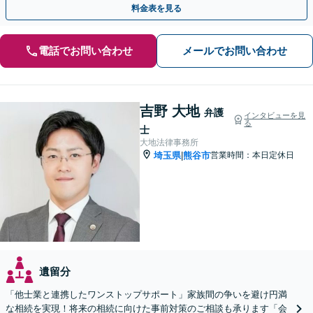
料金表を見る
電話でお問い合わせ
メールでお問い合わせ
吉野 大地
弁護
インタビューを見
る
士
大地法律事務所
埼玉県
熊谷市
営業時間：本日定休日
|
遺留分
「他士業と連携したワンストップサポート」家族間の争いを避け円満
な相続を実現！将来の相続に向けた事前対策のご相談も承ります「会