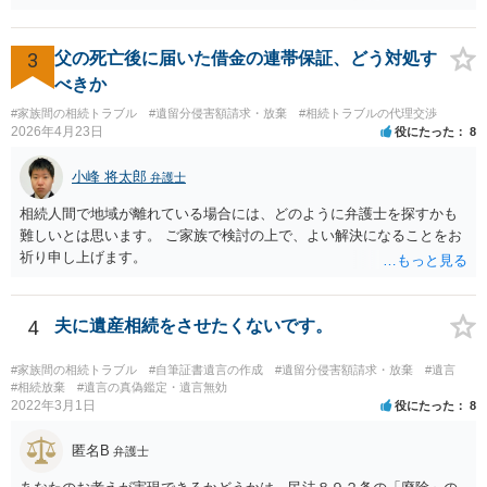
きれば判断能力がなく 無効だったと主張することが可能です。 翌年1
月に携帯が新しくなった母からの第一声は「ここにいたら殺される」
「面会に来てくれ」で、長男に聞くと「面会は出来ない。俺は携帯電
3
父の死亡後に届いた借金の連帯保証、どう対処す
話の使い方を教える為に会っている」「母の話は聞かなくて良い」と
べきか
電話が切れました。その後の電話でも「食事に毒が入っている」「体
#家族間の相続トラブル
#遺留分侵害額請求・放棄
#相続トラブルの代理交渉
にチップが埋められている」等、おかしかったです。 当時の診療記
2026年4月23日
役にたった
8
録、介護認定の資料、介護記録を取得して 弁護士に面談で相談された
方がよいと思います。
小峰 将太郎
弁護士
相続人間で地域が離れている場合には、どのように弁護士を探すかも
難しいとは思います。 ご家族で検討の上で、よい解決になることをお
祈り申し上げます。
4
夫に遺産相続をさせたくないです。
#家族間の相続トラブル
#自筆証書遺言の作成
#遺留分侵害額請求・放棄
#遺言
#相続放棄
#遺言の真偽鑑定・遺言無効
2022年3月1日
役にたった
8
匿名B
弁護士