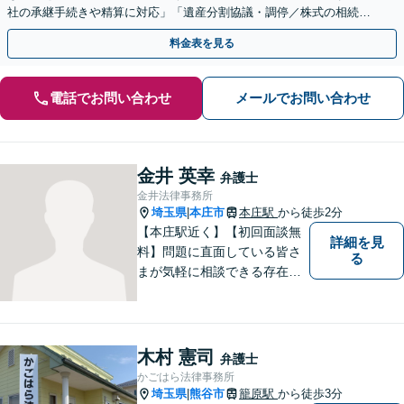
社の承継手続きや精算に対応」「遺産分割協議・調停／株式の相続／
使い込み／成年後見／遺言書作成など」
料金表を見る
電話でお問い合わせ
メールでお問い合わせ
金井 英幸
弁護士
金井法律事務所
埼玉県
本庄市
本庄駅
から徒歩2分
|
【本庄駅近く】【初回面談無
詳細を見
料】問題に直面している皆さ
る
まが気軽に相談できる存在に
なります。離婚問題／相続問
題／交通事故など、幅広いト
ラブルに対応。【当日／夜間
／休日対応可能】公平・公正
木村 憲司
弁護士
な立場から、事件の見通しを
かごはら法律事務所
正確に伝えます。お気軽にご
埼玉県
熊谷市
籠原駅
から徒歩3分
|