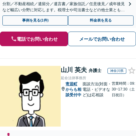
分割／不動産相続／遺留分／遺言書／家族信託／任意後見／成年後見
など幅広い分野に対応します。税理士や司法書士などの他士業とも連
携【出張相談】【夜間・休日面談】【横浜駅7分】
事例を見る(1件)
料金表を見る
電話でお問い合わせ
メールでお問い合わせ
山川 英夫
弁護士
神奈川県
延命法律事務所
営業時間：09:
寄居町
面談方法(対面・
からも相
電話・ビデオな
30~17:30（土
談受付中
ど)は応相談
日祝日）