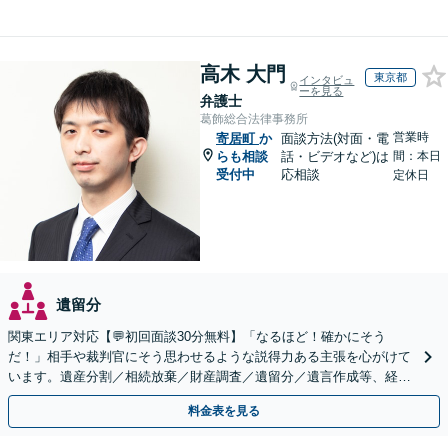
高木 大門
東京都
インタビュ
ーを見る
弁護士
葛飾総合法律事務所
営業時
寄居町
か
面談方法(対面・電
らも相談
話・ビデオなど)は
間：本日
受付中
応相談
定休日
遺留分
関東エリア対応【💬初回面談30分無料】「なるほど！確かにそう
だ！」相手や裁判官にそう思わせるような説得力ある主張を心がけて
います。遺産分割／相続放棄／財産調査／遺留分／遺言作成等、経験
豊富な事務所。複雑な手続を代行【年間相談100件以上】
料金表を見る