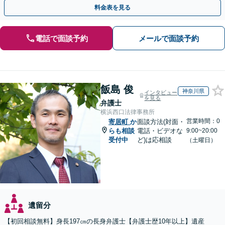
紛争予防をご検討の方も、お気軽にご相談ください。
料金表を見る
電話で面談予約
メールで面談予約
飯島 俊
神奈川県
インタビュー
を見る
弁護士
横浜西口法律事務所
営業時間：0
寄居町
か
面談方法(対面・
らも相談
電話・ビデオな
9:00~20:00
受付中
ど)は応相談
（土曜日）
遺留分
【初回相談無料】身長197㎝の長身弁護士【弁護士歴10年以上】遺産