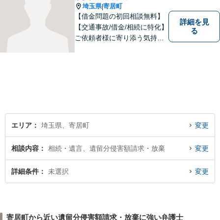
埼玉県
寄居町
|
【借金問題の初回相談無料】
詳細を見
【交通事故/借金/相続に特化】
る
ご依頼者様に寄り添う気持ち
を大切にしております。交通
事故、借金問題、相続・遺言
など一般民事から刑事事件、
顧問契約まで幅広い分野に対
応しております。
エリア
埼玉県、寄居町
変更
相談内容
相続・遺言、遺留分侵害額請求・放棄
変更
詳細条件
未選択
変更
寄居町から近い遺留分侵害額請求・放棄に強い弁護士