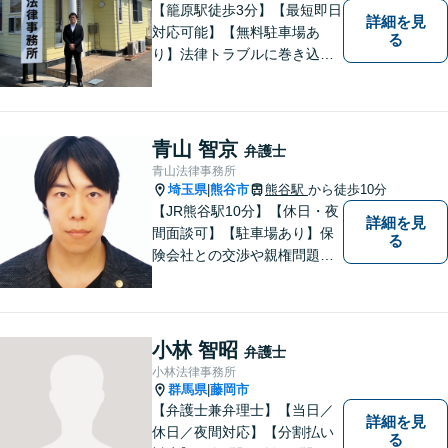
相談ください。
【籠原駅徒歩3分】【最短即日
詳細を見
対応可能】【無料駐車場あ
る
り】法律トラブルに巻き込ま
れた場合は、どのようなもの
であっても早めの相談が重要
です。早めの相談がより良い
解決の鍵です。お困りごとが
青山 智京
弁護士
ございましたら、お気軽にご
青山法律事務所
相談ください。
埼玉県
熊谷市
熊谷駅
から徒歩10分
|
【JR熊谷駅10分】【休日・夜
詳細を見
間面談可】【駐車場あり】保
る
険会社との交渉や親権問題、
逮捕直後の対応など、それぞ
れの事情に応じた柔軟な支援
を行います。 「弁護士は敷居
が高い」と感じる方も、まず
小林 智昭
弁護士
はお気持ちをお聞かせくださ
小林法律事務所
い。
群馬県
藤岡市
|
【弁護士兼弁理士】【当日／
詳細を見
休日／夜間対応】【分割払い
る