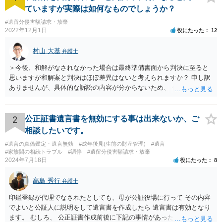
ていますが実際は如何なものでしょうか？
#遺留分侵害額請求・放棄
2022年12月1日
役にたった
12
村山 大基
弁護士
＞今後、和解がなされなかった場合は最終準備書面から判決に至ると
思いますが和解案と判決はほぼ差異はないと考えられますか？ 申し訳
ありませんが、具体的な訴訟の内容が分からないため、 何とも回答が
難しい、といわざるを得ません。 繰り返しになりますが、事情をよく
わかっている代理人弁護士に聞くか、 訴訟資料を持って面談相談に行
ってみましょう。 その上で、一般論として回答するなら、和解案と判
2
公正証書遺言書を無効にする事は出来ないか、ご
決は（ケースによって程度の差はあっても）食い違うことが多いで
相談したいです。
す。 金額は適当ですが、例えば判決で１００万円支払え、という結論
#遺言の真偽鑑定・遺言無効
#成年後見(生前の財産管理)
#遺言
になりそうな場合、 そのまま１００万円を和解案として提示しても、
#家族間の相続トラブル
#調停
#遺留分侵害額請求・放棄
判決と変わらないなら払う側としてはあまり和解に応じようという気
2024年7月18日
役にたった
8
にはなりにくいです。 他方で、７０万円で和解を提示した場合、 「こ
のまま判決で１００万円支払いとなるより、７０万円でまとめた方が
高島 秀行
弁護士
マシ」ということで、 合意の可能性が出てきます。 応じるかどうか
は、判決になったらどうなりそうか、という点についての検討が不可
印鑑登録が代理でなされたとしても、母が公証役場に行って その内容
欠ですので、 初めに述べた通り、代理人と相談するか、資料を持って
でよいと公証人に説明をして遺言書を作成したら 遺言書は有効となり
面談相談に行ってみることをお勧めします。
ます。 むしろ、 公正証書作成前後に下記の事情があったことが証明で