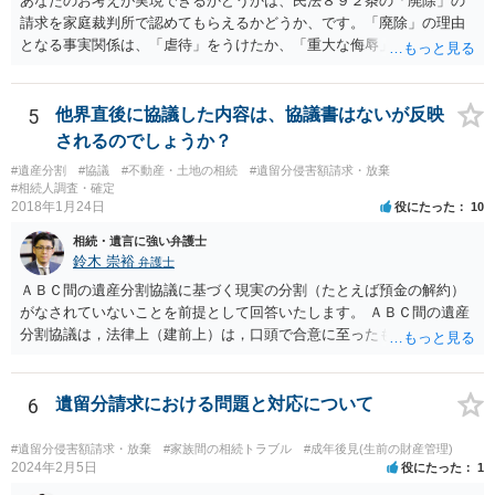
あなたのお考えが実現できるかどうかは、民法８９２条の「廃除」の
請求を家庭裁判所で認めてもらえるかどうか、です。「廃除」の理由
となる事実関係は、「虐待」をうけたか、「重大な侮辱」を受けた
か、推定相続人たる夫に「その他著しい非行」があったか否かです。
「廃除」は遺言でも可能です（民法８９３条）。 弁護士に具体的な事
情を話して相談して、「廃除」が可能か、実際に法律相談を受けるこ
5
他界直後に協議した内容は、協議書はないが反映
とをお勧めします。
されるのでしょうか？
#遺産分割
#協議
#不動産・土地の相続
#遺留分侵害額請求・放棄
#相続人調査・確定
2018年1月24日
役にたった
10
相続・遺言に強い弁護士
鈴木 崇裕
弁護士
ＡＢＣ間の遺産分割協議に基づく現実の分割（たとえば預金の解約）
がなされていないことを前提として回答いたします。 ＡＢＣ間の遺産
分割協議は，法律上（建前上）は，口頭で合意に至ったものであって
も有効です。 しかし，口頭で合意したことを立証する方法がありませ
ん。 また，不動産の名義を移転するためには，遺産分割協議書への署
名捺印を得る必要があります。 したがって，残念ながら，「ＡＢＣ間
6
遺留分請求における問題と対応について
の遺産分割協議が有効に成立している」という前提に基づく主張は困
難と思われます。 「ＡＢＣ間の遺産分割協議は未了のまま，ＡとＢが
#遺留分侵害額請求・放棄
#家族間の相続トラブル
#成年後見(生前の財産管理)
死亡し，二次相続が発生した」という前提に基づいて協議を進める必
2024年2月5日
役にたった
1
要があります。 もちろん，Ｃの立場としては，ＡＢＣ間の遺産分割協