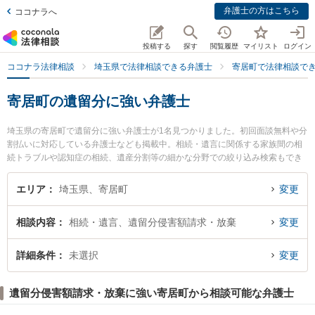
弁護士の方はこちら
ココナラへ
投稿する
探す
閲覧履歴
マイリスト
ログイン
ココナラ法律相談
埼玉県で法律相談できる弁護士
寄居町で法律相談で
寄居町の遺留分に強い弁護士
埼玉県の寄居町で遺留分に強い弁護士が1名見つかりました。初回面談無料や分
割払いに対応している弁護士なども掲載中。相続・遺言に関係する家族間の相
続トラブルや認知症の相続、遺産分割等の細かな分野での絞り込み検索もでき
便利です。特にはなぞの法律事務所の門脇 清弁護士のプロフィール情報や弁護
士費用、強みなどが注目されています。『寄居町で土日や夜間に発生した遺留
エリア
埼玉県、寄居町
変更
分のトラブルを今すぐに弁護士に相談したい』『遺留分のトラブル解決の実績
豊富な近くの弁護士を検索したい』『初回相談無料で遺留分を法律相談できる
相談内容
相続・遺言、遺留分侵害額請求・放棄
変更
寄居町内の弁護士に相談予約したい』などでお困りの相談者さんにおすすめで
す。
詳細条件
未選択
変更
遺留分侵害額請求・放棄に強い寄居町から相談可能な弁護士