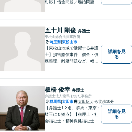
対応】借金問題／離婚問題／
相続問題／企業法務など弁護
士業務も、特許／商標登録／
意匠登録など弁理士業務も、
幅広く対応。地域に根ざした
五十川 剛俊
弁護士
法律事務所／特許事務所を目
東松山総合法律事務所
指しています。お気軽にご相
埼玉県
東松山市
|
談ください。
【東松山地域で活躍する弁護
詳細を見
士】損害賠償事件、借金・債
る
務整理、離婚問題など、幅広
い問題で実績がございます。
依頼者様一人一人に向き合う
ことを大切にしています。お
一人で悩むことなく、お気軽
板橋 俊幸
弁護士
にご相談ください。
弁護士法人龍馬 おおた事務所
群馬県
太田市
太田駅
から徒歩10分
|
【弁護士1２名、群馬・東京・
詳細を見
埼玉に５拠点】【税理士・社
る
会福祉士・精神保健福祉士が
所属】 【介護・福祉事業者の