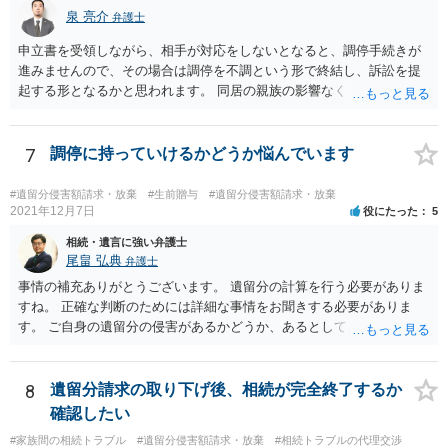
議の内容を前提とした主張をすることが最も有利ですが，ＡＢの相続
泉 亮介
弁護士
人は応じない姿勢を示していることから，実現は困難だと思います。
申立書を受領しながら、相手が対応をしないとなると、調停手続きが
主張としては維持しつつも，現実的な解決方法（遺産分割協議の落と
進みませんので、その場合は調停を不調という形で終結し、訴訟を提
しどころ）としては，譲歩することを甘受しなければならないかもし
起する形となるかと思われます。 同居の親族の影響なく、というのは
れません。
難しいでしょう。ただ、裁判や調停の中では主張等が書面で残るた
め、後からひっくり返すということは難しくなってくるかと思われま
す。 公開相談の場でのご相談については、どうしても限界が出てしま
7
調停に持っていけるかどうか悩んでいます
うため、一度個別にご相談をされることをお勧めいたします。
#遺留分侵害額請求・放棄
#生前贈与
#遺留分侵害額請求・放棄
2021年12月7日
役にたった
5
相続・遺言に強い弁護士
尾畠 弘典
弁護士
事情の補充ありがとうございます。 遺留分の計算を行う必要がありま
すね。 正確な判断のためには詳細な事情をお聞きする必要がありま
す。 ご自身の遺留分の侵害があるかどうか、あるとしてどの程度の金
額となるかを正確に把握されたいのであれば、一度お近くの弁護士に
相談されるのが良いと思います。
8
遺留分請求の取り下げ後、相続が完全終了するか
確認したい
#家族間の相続トラブル
#遺留分侵害額請求・放棄
#相続トラブルの代理交渉