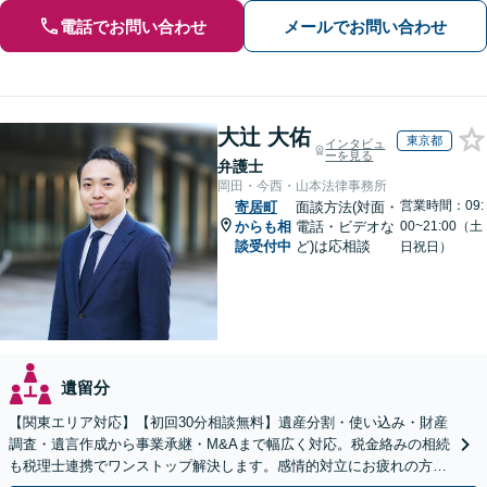
電話でお問い合わせ
メールでお問い合わせ
大辻 大佑
東京都
インタビュ
ーを見る
弁護士
岡田・今西・山本法律事務所
営業時間：09:
寄居町
面談方法(対面・
からも相
電話・ビデオな
00~21:00（土
談受付中
ど)は応相談
日祝日）
遺留分
【関東エリア対応】【初回30分相談無料】遺産分割・使い込み・財産
調査・遺言作成から事業承継・M&Aまで幅広く対応。税金絡みの相続
も税理士連携でワンストップ解決します。感情的対立にお疲れの方や