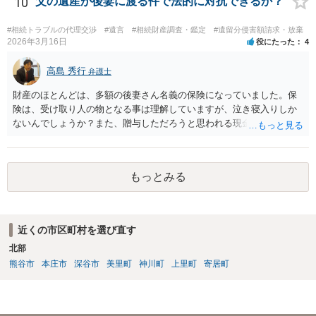
10
父の遺産が後妻に渡る件で法的に対抗できるか？
くなりになった場合、相続人となる可能性がありますが、 その場合は
相続放棄されれば問題ありません。 ３） 完全に拒否する方法はないか
#相続トラブルの代理交渉
#遺言
#相続財産調査・鑑定
#遺留分侵害額請求・放棄
もしれませんが、 関わりを持ちたくないとのことでしたら、親族の意
2026年3月16日
役にたった
4
見書にその旨を記載して提出しておけば良いかも知れません。 後見人
としても、関わりを拒否している親族にあえて連絡をしてくる可能性
高島 秀行
弁護士
は低いと考えられます。 以上、ご参考になさってください。
財産のほとんどは、多額の後妻さん名義の保険になっていました。保
険は、受け取り人の物となる事は理解していますが、泣き寝入りしか
ないんでしょうか？また、贈与しただろうと思われる現金の引き出し
も数年ありました。この現金についても泣き寝入りしかないんでしょ
うか？ 保険は原則として受取人のものですが、遺産全体での保険金
の割合が高い場合、掛け金が一括払いで、保険金が掛け金の額と同様
もっとみる
の額の場合などは特別受益として遺留分の対象となる可能性がありま
す。 多額の現金の引き出しは、相手に渡ったかどうか、そのとき父
の判断能力など事情によります。 弁護士に面談で詳しい事情を話し
て相談された方がよいと思います。
近くの市区町村を選び直す
北部
熊谷市
本庄市
深谷市
美里町
神川町
上里町
寄居町