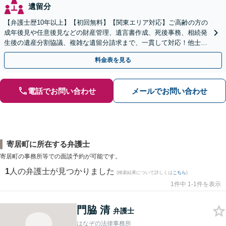
遺留分
【弁護士歴10年以上】【初回無料】【関東エリア対応】ご高齢の方の
成年後見や任意後見などの財産管理、遺言書作成、死後事務、相続発
生後の遺産分割協議、複雑な遺留分請求まで、一貫して対応！他士業
との連携力を活かした最適解の追求【WEB面談対応】
料金表を見る
電話でお問い合わせ
メールでお問い合わせ
寄居町に所在する弁護士
寄居町の事務所等での面談予約が可能です。
1
人の弁護士が見つかりました
(検索結果について詳しくは
こちら
)
1件中 1-1件を表示
門脇 清
弁護士
はなぞの法律事務所