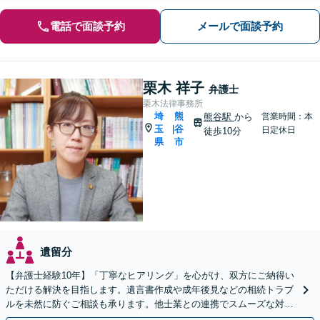
電話で面談予約
メールで面談予約
栗木 祥子
弁護士
栗木法律事務所
埼
熊
熊谷駅
から
営業時間：本
玉
谷
|
日定休日
徒歩10分
県
市
遺留分
【弁護士経験10年】「丁寧なヒアリング」を心がけ、双方にご納得い
ただける解決を目指します。遺言書作成や成年後見などの相続トラブ
ルを未然に防ぐご相談も承ります。他士業との連携でスムーズな対処
が可能です