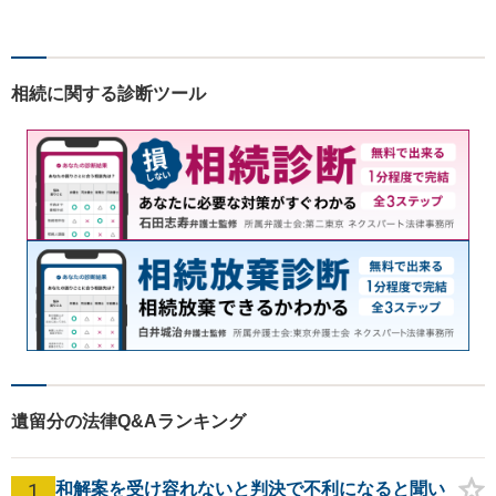
サポートに注力】【土曜・夜
間相談可能】【出張相談可
能】
相続に関する診断ツール
遺留分の法律Q&Aランキング
1
和解案を受け容れないと判決で不利になると聞い