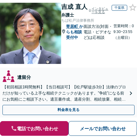
吉成 直人
千葉県
インタビュ
ーを見る
弁護士
ちば松戸法律事務所
営業時間：0
寄居町
か
面談方法(対面・
らも相談
電話・ビデオな
9:30~23:55
受付中
ど)は応相談
（土曜日）
遺留分
【初回相談1時間無料】【当日相談可】【松戸駅徒歩3分】法律のプロ
だけが知っている上手な相続テクニックがあります。”争続”になる前
にお気軽にご相談下さい。遺言書作成、遺産分割、相続放棄、相続税
のことなど弁護経験豊富です。
料金表を見る
電話でお問い合わせ
メールでお問い合わせ