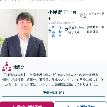
小屋野 匡
弁護
インタビューを見
る
士
深谷駅前法律事務所
埼
深
深谷駅
から
営業時間：本
玉
谷
|
日定休日
徒歩1分
県
市
遺留分
【初回面談無料】【弁護士歴10年以上】他の相続人との交渉や不動産
相続、相続放棄、遺留分、遺言書の作成など。少しでも不安に感じま
したら、お早めにお電話ください。出張相談に対応しております【休
日・夜間相談可】【深谷駅1分】
事例を見る(1件)