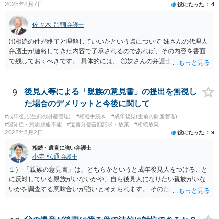
2025年8月7日
役にたった
4
佐々木 晋輔
弁護士
⑴相続の件が終了と理解していいかという点について 妹さんの代理人
弁護士が連絡してきた内容で了承されるのであれば、その内容を書面
で残しておくべきです。 具体的には、 ①妹さんの弁護士に対して、連
絡してきた内容（遺留分請求は取り下げる、唯一執行されていない母
の預金を振り込めば終了など）を記載した合意書等の書面を作成して
もらう。 ②相談者様はその書面の内容をしっかり確認する。納得でき
9
後見人等による「親族の意見書」の提出を無視し
ない部分があれば、説明を求めたり、修正を求める。 なお、相続に
た場合のデメリットと今後に関して
関してお互いに債権債務がないことを確認する旨を記載してもらいま
#成年後見(生前の財産管理)
#相続手続き
#成年後見(生前の財産管理)
しょう。その記載があれば、相続の件は終了となります。 ③合意書等
#認知症・意思疎通不能
#遺留分侵害額請求・放棄
#相続放棄
が納得できる内容になれば、お互いに署名捺印する。 という流れで
2022年8月2日
役にたった
9
す。 合意書等に署名捺印してもいいか不安があるようでしたら、署名
相続・遺言に強い弁護士
捺印する前に、相談者様も別の弁護士に相談して確認してもらうので
小寺 弘通
弁護士
もいいと思います。 ⑵振込先が弁護士宛であることについて 代理人弁
護士の預り口座を振込先とするのはよくあることです。 問題ないと思
１） 「親族の意見書」は、どちらかというと成年後見人をつけること
います。
に反対している親族がいないかや、自ら後見人になりたい親族がいな
いかを調査する意味合いが強いと考えられます。 そのため、ご相談の
ご事情であれば無視してしまっても特に不都合はないと考えられま
す。 ２） 場合によっては、介護や被後見人の財産の処分等に関して、
後見人から相談があることも考えられます。 また、お祖母さんがお亡