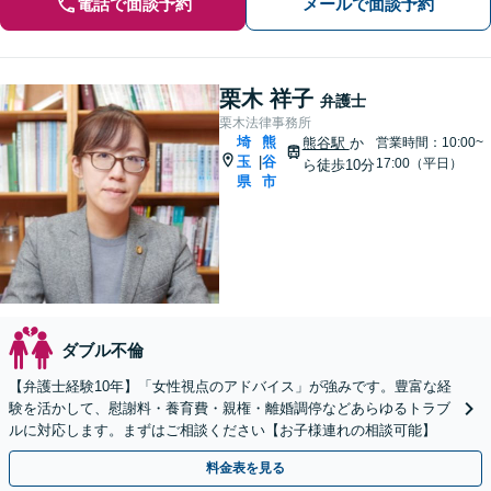
電話で面談予約
メールで面談予約
栗木 祥子
弁護士
栗木法律事務所
埼
熊
熊谷駅
か
営業時間：10:00~
玉
谷
|
17:00（平日）
ら徒歩10分
県
市
ダブル不倫
【弁護士経験10年】「女性視点のアドバイス」が強みです。豊富な経
験を活かして、慰謝料・養育費・親権・離婚調停などあらゆるトラブ
ルに対応します。まずはご相談ください【お子様連れの相談可能】
料金表を見る