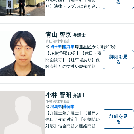
る
り】法律トラブルに巻き込ま
れた場合は、どのようなもの
であっても早めの相談が重要
です。早めの相談がより良い
解決の鍵です。お困りごとが
青山 智京
弁護士
ございましたら、お気軽にご
青山法律事務所
相談ください。
埼玉県
熊谷市
熊谷駅
から徒歩10分
|
【JR熊谷駅10分】【休日・夜
詳細を見
間面談可】【駐車場あり】保
る
険会社との交渉や親権問題、
逮捕直後の対応など、それぞ
れの事情に応じた柔軟な支援
を行います。 「弁護士は敷居
が高い」と感じる方も、まず
小林 智昭
弁護士
はお気持ちをお聞かせくださ
小林法律事務所
い。
群馬県
藤岡市
|
【弁護士兼弁理士】【当日／
詳細を見
休日／夜間対応】【分割払い
る
対応】借金問題／離婚問題／
相続問題／企業法務など弁護