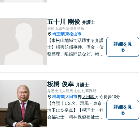
士業務も、特許／商標登録／
意匠登録など弁理士業務も、
幅広く対応。地域に根ざした
五十川 剛俊
弁護士
法律事務所／特許事務所を目
東松山総合法律事務所
指しています。お気軽にご相
埼玉県
東松山市
|
談ください。
【東松山地域で活躍する弁護
詳細を見
士】損害賠償事件、借金・債
る
務整理、離婚問題など、幅広
い問題で実績がございます。
依頼者様一人一人に向き合う
ことを大切にしています。お
一人で悩むことなく、お気軽
板橋 俊幸
弁護士
にご相談ください。
弁護士法人龍馬 おおた事務所
群馬県
太田市
太田駅
から徒歩10分
|
【弁護士1２名、群馬・東京・
詳細を見
埼玉に５拠点】【税理士・社
る
会福祉士・精神保健福祉士が
所属】 【介護・福祉事業者の
サポートに注力】【土曜・夜
間相談可能】【出張相談可