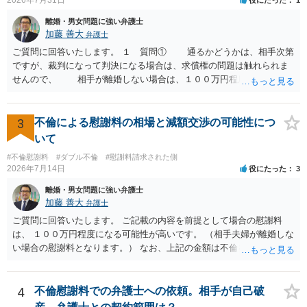
を見ない限り、具体的な判断はできませんが、一定の証拠価値はある
と考えます。 ③ 借用書があっても、後から100万円を貸付扱いに変更
離婚・男女問題に強い弁護士
することは認められるのか。 ⇒おそらく１００万円は不当利得（受け
加藤 善大
弁護士
取る正当な権利がないのに利益を取得した）として返還請求されてい
ご質問に回答いたします。 １ 質問① 通るかどうかは、相手次第
るものかと推察しますので、 貸金返還ではないかと存じます。 ④ 私
ですが、裁判になって判決になる場合は、求償権の問題は触れられま
は現在、収入も不安定で貯金もなくリボ払い借金が既に約100万あり。
せんので、 相手が離婚しない場合は、１００万円程度となる可能
今年に再婚したが主人はお金に厳しい為、一括で220万円を支払う事は
性があると思われます。 交渉については、相手としても、裁判を
困難 仮に裁判で敗訴した場合でも、分割払いになる可能性はあります
するデメリットはありますから（経済的、時間的、精神的負担等）、
か。 ⇒判決となり敗訴してしまった場合は、強制執行により不動産等
反対にご自身が、裁判も辞さずという姿勢を示すことで、プラス
3
不倫による慰謝料の相場と減額交渉の可能性につ
の財産を差し押さえられ、そこから債権回収が図られることになりま
に働く可能性は有り得ます。 交渉で解決する多くの場合は、相手
いて
すが、 和解であれば柔軟な解決が可能ですので、その場合は分割払
が弁護士に依頼しているケースで、５０万円以下で合意できる場合は
いにより支払うことも十分可能です。 ⑤ このような事情であれば、私
#不倫慰謝料
#ダブル不倫
#慰謝料請求された側
稀であると思います。 通常は、６０万円から８０万円程度になる
2026年7月14日
役にたった
3
は120万円のみ和解交渉を続けるべきでしょうか。 ⇒ご相談者様の認
ことが多いというのが私の印象です。 ２ 質問② ご記載の内容が
識を前提にすれば、１００万円も含めて返済する必要はないと考えら
減額を進めるうえでの交渉材料かと思います。 なお、ご自身が離
離婚・男女問題に強い弁護士
れるため、 120万円のみについて交渉を続けることがベターかと存じ
婚しないことは、交渉材料にはならないかと思いますので、ご注意く
加藤 善大
弁護士
ます。
ださい。 また、相手夫婦の婚姻関係が既に破綻していたことや、
ご質問に回答いたします。 ご記載の内容を前提として場合の慰謝料
相手女性が結婚しているとは知らなかったと主張することもあります
は、 １００万円程度になる可能性が高いです。 （相手夫婦が離婚しな
が、 ケースバイケースですので、ご自身の場合にそれらの主張が
い場合の慰謝料となります。） なお、上記の金額は不倫をした２名が
できるかはよくお考え下さい。 ３ 質問③ 違約金を５０万円とす
支払う総額の相場ですので、 ご自身が全額支払った場合は相手女性に
る旨の交渉をすることが妥当かどうかという基準はありません。
半額程度の支払を求める、 求償ができることになります。 その求償権
公序良俗に反するような金額では、その条項自体が無効になり得ます
を放棄する場合の慰謝料相場は、６０万円から８０万円程度になるこ
4
不倫慰謝料での弁護士への依頼。相手が自己破
が、 ２００万円でも、５０万円でも、公序良俗に反するほど高額
とが多いです。 （相手夫婦が離婚しませんので、減額してでも求償権