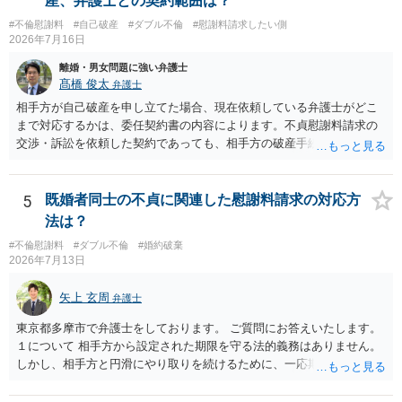
産、弁護士との契約範囲は？
とはいえないと考えますので、 結局は、妥当かどうかというより
を放棄してもらうメリットがあることになります。） ５年後に離婚す
も、ご自身が納得できるかどうかという基準でお考えいただくといい
#不倫慰謝料
#自己破産
#ダブル不倫
#慰謝料請求したい側
る可能性について、慰謝料額に影響が出る可能性はないと考えます。
2026年7月16日
と思います。 そのうえで、合意できるかは、相手も納得できるか
最後に、ご依頼になる場合の弁護士費用は、ご依頼になる弁護士によ
否かにかかってはきますが。 ４ 質問④ ご記載の内容からは判断
り異なりますので、直接ご確認いただくといいですよ。 ご質問に対す
離婚・男女問題に強い弁護士
できないのですが、 清算条項を記載しないで合意することはリス
る回答は以上ですが、可能であれば、ご依頼になるかは別にして、お
髙橋 俊太
弁護士
クがありますので、むしろ、原則としては、清算条項を記載するべき
近くの弁護士に直接相談されて、今後の対応についてアドバイスを求
相手方が自己破産を申し立てた場合、現在依頼している弁護士がどこ
であるとお考えいただくといいです。 ご質問に対する回答は以上で
めることをおすすめいたします。 ご参考にしていただけますと幸いで
まで対応するかは、委任契約書の内容によります。不貞慰謝料請求の
すが、可能であれば、ご依頼になるかは別として、お近くの弁護士に
す。
交渉・訴訟を依頼した契約であっても、相手方の破産手続への対応、
直接相談されて、 今後の対応についてアドバイス等を求めることを
免責に関する意見申述、非免責債権の主張、破産裁判所への書面提出
お勧めいたします。 ご参考にしていただければ幸いです。
等まで当然に含まれているとは限りません。そのため、追加費用が発
生するかどうかは、まず委任契約書と弁護士の説明を確認した方がよ
5
既婚者同士の不貞に関連した慰謝料請求の対応方
いでしょう。 成功報酬についても、契約内容次第です。通常は、実際
法は？
に回収できた金額を基準に報酬が発生する契約が多いと思われます
#不倫慰謝料
#ダブル不倫
#婚約破棄
が、「請求額を認めさせた場合」や「和解成立時」など、回収前に報
2026年7月13日
酬が発生する定めになっている可能性もあります。 依頼している弁護
士に、破産手続への意見申述まで契約内で対応してもらえるのか、追
矢上 玄周
弁護士
加費用はかかるか、免責された場合に成功報酬が発生するのか、非免
責債権として争う見込みがあるのかを確認されるとよいと思います。
東京都多摩市で弁護士をしております。 ご質問にお答えいたします。
１について 相手方から設定された期限を守る法的義務はありません。
しかし、相手方と円滑にやり取りを続けるために、一応期限を守って
連絡を取ることもあり得ます。 弁護士に相談してから連絡をしたい
が、期限を守らないのもご不安という場合には、「弁護士に相談して