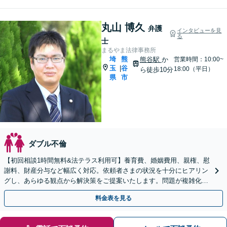
丸山 博久
弁護
インタビューを見
る
士
まるやま法律事務所
埼
熊
熊谷駅
か
営業時間：10:00~
玉
谷
|
18:00（平日）
ら徒歩10分
県
市
ダブル不倫
【初回相談1時間無料&法テラス利用可】養育費、婚姻費用、親権、慰
謝料、財産分与など幅広く対応。依頼者さまの状況を十分にヒアリン
グし、あらゆる観点から解決策をご提案いたします。問題が複雑化す
る前にご相談ください【熊谷駅徒歩10分】
料金表を見る