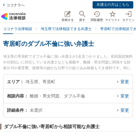
弁護士の方はこちら
ココナラへ
投稿する
探す
閲覧履歴
マイリスト
ログイン
ココナラ法律相談
埼玉県で法律相談できる弁護士
寄居町で法律相談で
寄居町のダブル不倫に強い弁護士
埼玉県の寄居町でダブル不倫に強い弁護士が1名見つかりました。初回面談無料
や分割払いに対応している弁護士なども掲載中。離婚・男女問題に関係する財
産分与や養育費、親権等の細かな分野での絞り込み検索もでき便利です。特に
はなぞの法律事務所の門脇 清弁護士のプロフィール情報や弁護士費用、強みな
どが注目されています。『寄居町で土日や夜間に発生したダブル不倫のトラブ
エリア
埼玉県、寄居町
変更
ルを今すぐに弁護士に相談したい』『ダブル不倫のトラブル解決の実績豊富な
近くの弁護士を検索したい』『初回相談無料でダブル不倫を法律相談できる寄
相談内容
離婚・男女問題、ダブル不倫
変更
居町内の弁護士に相談予約したい』などでお困りの相談者さんにおすすめで
す。
詳細条件
未選択
変更
ダブル不倫に強い寄居町から相談可能な弁護士