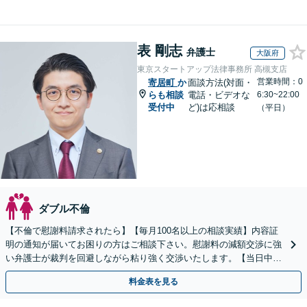
表 剛志
弁護士
大阪府
東京スタートアップ法律事務所 高槻支店
営業時間：0
寄居町
か
面談方法(対面・
らも相談
電話・ビデオな
6:30~22:00
受付中
ど)は応相談
（平日）
ダブル不倫
【不倫で慰謝料請求されたら】【毎月100名以上の相談実績】内容証
明の通知が届いてお困りの方はご相談下さい。慰謝料の減額交渉に強
い弁護士が裁判を回避しながら粘り強く交渉いたします。【当日中の
相談可(予約制)】【全国対応】
料金表を見る