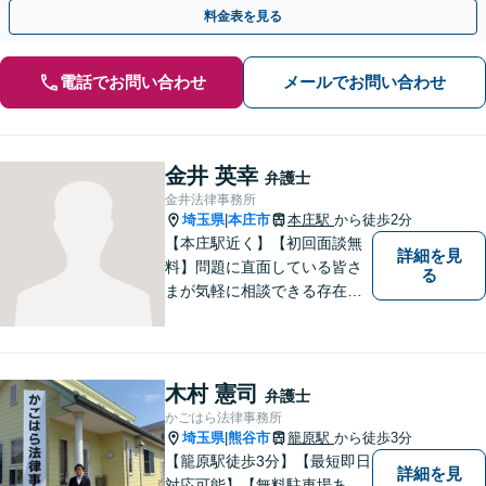
／婚約破棄／別居／親権／面会交流など」
料金表を見る
電話でお問い合わせ
メールでお問い合わせ
金井 英幸
弁護士
金井法律事務所
埼玉県
本庄市
本庄駅
から徒歩2分
|
【本庄駅近く】【初回面談無
詳細を見
料】問題に直面している皆さ
る
まが気軽に相談できる存在に
なります。離婚問題／相続問
題／交通事故など、幅広いト
ラブルに対応。【当日／夜間
／休日対応可能】公平・公正
木村 憲司
弁護士
な立場から、事件の見通しを
かごはら法律事務所
正確に伝えます。お気軽にご
埼玉県
熊谷市
籠原駅
から徒歩3分
|
相談ください。
【籠原駅徒歩3分】【最短即日
詳細を見
対応可能】【無料駐車場あ