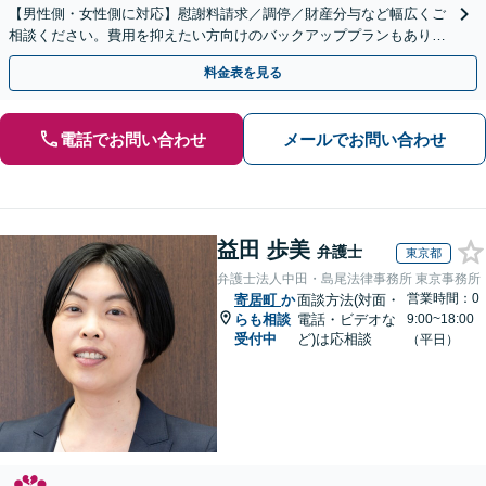
【男性側・女性側に対応】慰謝料請求／調停／財産分与など幅広くご
相談ください。費用を抑えたい方向けのバックアッププランもあり
【豊富な解決実績】【休日・夜間面談可能】
料金表を見る
電話でお問い合わせ
メールでお問い合わせ
益田 歩美
弁護士
東京都
弁護士法人中田・島尾法律事務所 東京事務所
営業時間：0
寄居町
か
面談方法(対面・
らも相談
電話・ビデオな
9:00~18:00
受付中
ど)は応相談
（平日）