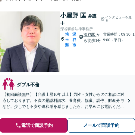
小屋野 匡
弁護
インタビューを見
る
士
深谷駅前法律事務所
埼
深
深谷駅
か
営業時間：09:30~1
玉
谷
|
9:00（平日）
ら徒歩1分
県
市
ダブル不倫
【初回面談無料】【弁護士歴10年以上】男性・女性からのご相談に対
応しております。不貞の慰謝料請求、養育費、協議、調停、財産分与
など。少しでも不安や違和感を感じましたら、お早めにお電話くださ
い【休日・夜間相談可】【深谷駅1分】
電話で面談予約
メールで面談予約