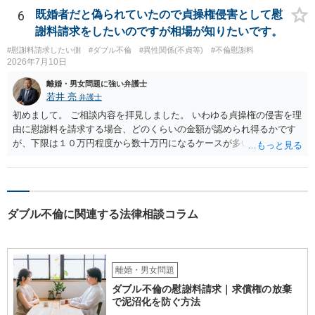
から連絡するので少々お待ちください」という旨の連絡を入れておく
6
既婚者だと偽られていたので貞操権侵害として慰
こともあります。 ２について 求償権の請求と婚約破棄の慰謝料請求
謝料請求をしたいのですが相場が知りたいです。
は、法的には別の議論ではありますが、事実上の繋がりがないわけで
#慰謝料請求したい側
#ダブル不倫
#異性関係(不貞等)
#不倫慰謝料
はありません。 例えば、既婚者であるにもかかわらず、結婚するとい
2026年7月10日
うことを匂わせて不貞関係になったというような場合には、求償権の
負担割合が高くなり、婚約破棄の慰謝料も払う必要が生じるという可
離婚・男女問題に強い弁護士
能性もないわけではありません。 ただし、法律上重婚は認められてい
若井 亮
弁護士
ないので、既婚者同士の婚約が成立するかといわれると、成立しない
初めまして。 ご相談内容を拝見しました。 いわゆる貞操権の侵害を理
と判断される可能性の方が高いと思われます。 ３について 和解をする
由に慰謝料を請求する場合、どのくらいの金額が認められ得るかです
際には、清算条項という定めを設けることがほとんどです。 清算条項
が、下限は１０万円程度から数十万円になるケースが多いかと思いま
を定めることによって、「これをもってお互いに今後一切請求しな
す。 交際していた期間や双方の年齢、行為の悪質性（妊娠や中絶の事
い」ことを双方が誓約することになります。 上記はあくまでも一般論
実の有無など）、結婚を前提とするような交際関係であったかといっ
としての回答となります。 詳細なご事情をお伺いすればより適切な回
た点が金額に影響してまいります。
答ができるかと存じます。 弁護士に相談すべき事案かと存じますの
で、お早めにご相談されることをお勧めいたします。
ダブル不倫に関連する法律相談コラム
離婚・男女問題
ダブル不倫の慰謝料請求｜求償権の放棄
で泥沼化を防ぐ方法