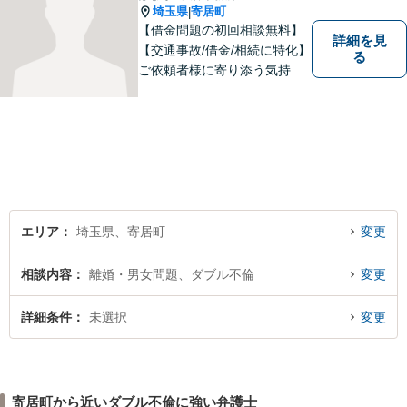
埼玉県
寄居町
|
【借金問題の初回相談無料】
詳細を見
【交通事故/借金/相続に特化】
る
ご依頼者様に寄り添う気持ち
を大切にしております。交通
事故、借金問題、相続・遺言
など一般民事から刑事事件、
顧問契約まで幅広い分野に対
応しております。
エリア
埼玉県、寄居町
変更
相談内容
離婚・男女問題、ダブル不倫
変更
詳細条件
未選択
変更
寄居町から近いダブル不倫に強い弁護士