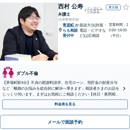
西村 公寿
東京都
インタビュ
ーを見る
弁護士
法律事務所錦
営業時間：1
寄居町
か
面談方法(対面・
らも相談
電話・ビデオな
0:00~19:00
受付中
ど)は応相談
（平日）
ダブル不倫
【茅場町駅4分】不貞の慰謝料請求、住宅ローン、預貯金の財産分与
など「離婚のお悩みを総合的に解決へ導きます」相談者さまのお話を
じっくり伺います。まずはお気軽にご相談ください【休日・夜間相談
可】
料金表を見る
メールで面談予約