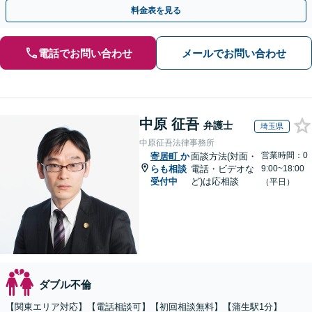
り／返金保証で費用倒れの心配なし【24時間受付】
料金表を見る
電話でお問い合わせ
メールでお問い合わせ
中原 征吾
弁護士
埼玉県
中原征吾法律事務所
営業時間：0
寄居町
か
面談方法(対面・
らも相談
電話・ビデオな
9:00~18:00
受付中
ど)は応相談
（平日）
ダブル不倫
【関東エリア対応】【電話相談可】【初回相談無料】【蒲生駅1分】