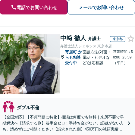
電話でお問い合わせ
メールでお問い合わせ
中﨑 徹人
弁護士
東京都
弁護士法人ジェネシス 東京本店
営業時間：0
寄居町
か
面談方法(対面・
らも相談
電話・ビデオな
0:00~23:59
受付中
ど)は応相談
（平日）
ダブル不倫
【全国対応】【不貞問題に特化】相談は何度でも無料｜来所不要で早
期解決へ【請求する側】着手金ゼロ！手持ち金がない、証拠がない方
も、諦めずにご相談ください【請求された側】450万円の減額実績あ