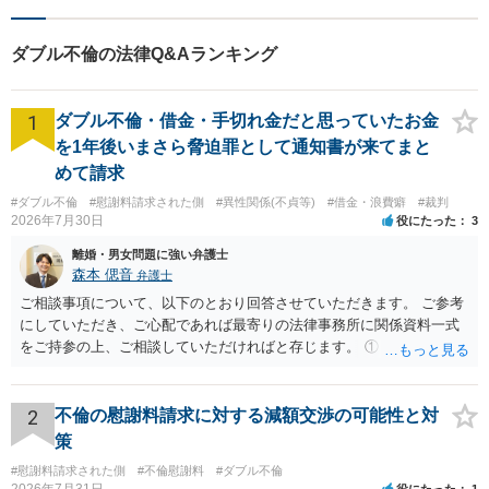
能】
ダブル不倫の法律Q&Aランキング
1
ダブル不倫・借金・手切れ金だと思っていたお金
を1年後いまさら脅迫罪として通知書が来てまと
めて請求
#ダブル不倫
#慰謝料請求された側
#異性関係(不貞等)
#借金・浪費癖
#裁判
2026年7月30日
役にたった
3
離婚・男女問題に強い弁護士
森本 偲音
弁護士
ご相談事項について、以下のとおり回答させていただきます。 ご参考
にしていただき、ご心配であれば最寄りの法律事務所に関係資料一式
をご持参の上、ご相談していただければと存じます。 ① このLINEの
流れを見る限り、100万円は貸付金ではなく、手切れ金・和解金と評価
される可能性はあるのか ⇒LINEを含む１００万円の貸付に至るまでの
やり取り等の経緯、誓約書の内容等を踏まえて、関係を清算するため
2
不倫の慰謝料請求に対する減額交渉の可能性と対
の 金銭であったと評価される可能性はあると考えます。 ② 「今後一
策
切関与しないなら100万円振り込む」というLINEや誓約書は、裁判上
#慰謝料請求された側
#不倫慰謝料
#ダブル不倫
どの程度証拠価値があるのか ⇒前後のやり取りや誓約書の具体的内容
2026年7月31日
役にたった
1