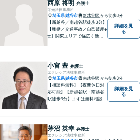
最短で納得の解決へと導ける
西原 将明
弁護士
よう尽力いたします。【駐車
栄光法律事務所
場近く】
埼玉県
越谷市
新越谷駅
から徒歩3分
|
【新越谷／南越谷駅徒歩3分】
詳細を見
【離婚／交通事故／自己破産e
る
tc】関東エリアで幅広く活躍
する弁護士。依頼者様に寄り
添い、納得のいく解決を目指
します。完全個室／バリアフ
リーで安心して相談いただけ
小宮 豊
弁護士
ます。お気軽にご相談くださ
エクレシア法律事務所
い。
埼玉県
越谷市
南越谷駅
から徒歩3分
|
【相談料無料】【夜間休日対
詳細を見
応可能】【新越谷駅・南越谷
る
駅徒歩3分】まずは無料相談
（離婚を除く）でじっくりと
お話をうかがいます。
茅沼 英幸
弁護士
エクレシア法律事務所