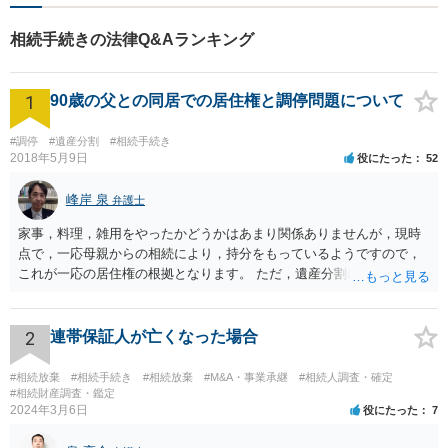
相続手続きの法律Q&Aランキング
1
90歳の父との同居での居住権と調停問題について
#調停
#遺産分割
#相続手続き
2018年5月9日
役にたった
52
峰岸 泉
弁護士
家事，料理，雑用をやったかどうかはあまり関係ありませんが，現時
点で，一応母親からの相続により，持分をもっているようですので，
これが一応の居住権の根拠となります。 ただ，遺産分割により，母の
持分を父親が取得した場合，住み続けるのは難しいかも知れません。
2
連帯保証人が亡くなった場合
#相続放棄
#相続手続き
#相続放棄
#M&A・事業承継
#相続人調査・確定
#相続財産調査・鑑定
2024年3月6日
役にたった
7