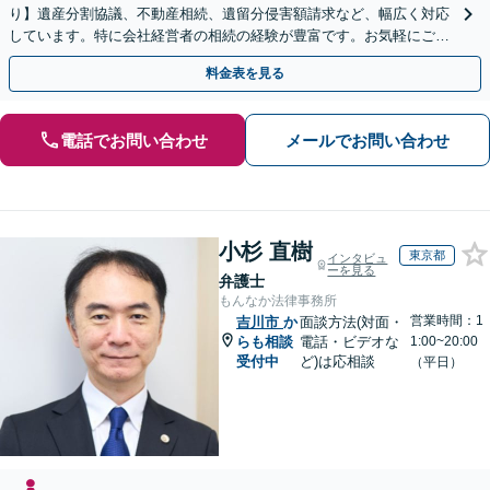
り】遺産分割協議、不動産相続、遺留分侵害額請求など、幅広く対応
しています。特に会社経営者の相続の経験が豊富です。お気軽にご相
談ください。【休日・夜間面談可】【オンライン面談可】
料金表を見る
電話でお問い合わせ
メールでお問い合わせ
小杉 直樹
東京都
インタビュ
ーを見る
弁護士
もんなか法律事務所
営業時間：1
吉川市
か
面談方法(対面・
らも相談
電話・ビデオな
1:00~20:00
受付中
ど)は応相談
（平日）