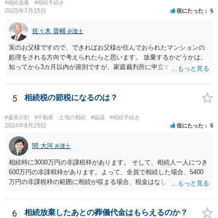
#相続放棄
#相続手続き
2025年7月15日
役にたった
5
佐々木 晋輔
弁護士
実のお父様ですので、できればお父様が住んでおられたマンションの
処理をされる方向で考えられたらと思います。 放棄するかどうかは、
知ってから3カ月以内が原則ですが、家庭裁判所に申立すれば3カ月の
期間を伸長することができます。 その間に、財産の状況を調査して、
放棄するかどうか決めることができます。 銀行やサラ金が数年も放置
することはありませんので、数年後に借金が発見される可能性はほぼ
5
相続税の節税になるのは？
ありません。 なお、私が扱った相続放棄を検討していた案件で、期間
伸長して調査したところ、サラ金に対する過払金など相当な財産が見
#遺産分割
#不動産・土地の相続
#協議
#相続手続き
つかったため相続したという事例がありました。
2024年8月25日
役にたった
5
関 大河
弁護士
相続時に3000万円の非課税枠があります。 そして、相続人一人につき
600万円の非課税枠があります。よって、全員で相続した場合、5400
万円の非課税枠の範囲に相続が収まる場合、税金はなしです。 一人が
相続放棄すると、600万円の枠が一つ減ります。よって、4800万円の
範囲となります。 一般的には、全員で相続する方が税金はお得です。
また、全員で相続しても、話し合いの結果、親がすべて相続と決める
6
相続放棄したあとの葬儀代金はもらえるのか？