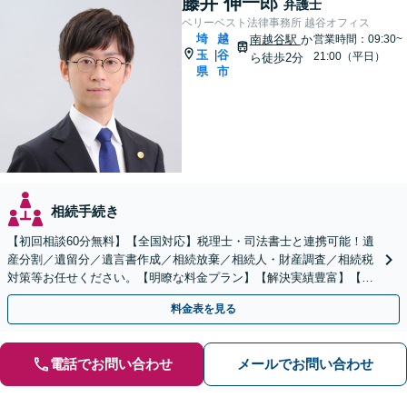
藤井 伸一郎
弁護士
ベリーベスト法律事務所 越谷オフィス
埼
越
南越谷駅
か
営業時間：09:30~
玉
谷
|
21:00（平日）
ら徒歩2分
県
市
相続手続き
【初回相談60分無料】【全国対応】税理士・司法書士と連携可能！遺
産分割／遺留分／遺言書作成／相続放棄／相続人・財産調査／相続税
対策等お任せください。【明瞭な料金プラン】【解決実績豊富】【電
話相談可】
料金表を見る
電話でお問い合わせ
メールでお問い合わせ