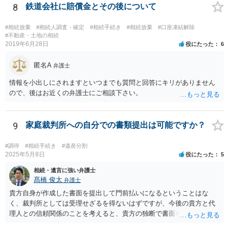
8
鉄道会社に賠償金とその後について
#相続放棄
#相続人調査・確定
#相続手続き
#相続放棄
#口座凍結解除
#不動産・土地の相続
2019年6月28日
役にたった
6
匿名A
弁護士
情報を小出しにされますといつまでも質問と回答にキリがありません
ので、後はお近くの弁護士にご相談下さい。
9
家庭裁判所への自分での書類提出は可能ですか？
#調停
#相続手続き
#遺産分割
2025年5月8日
役にたった
5
相続・遺言に強い弁護士
髙橋 俊太
弁護士
貴方自身が作成した書面を提出して門前払いになるということはな
く、裁判所としては受理せざるを得ないはずですが、今後の貴方と代
理人との信頼関係のことを考えると、貴方の独断で書面を提出したり
裁判所に電話したりするのはお勧めしにくいところです。 現在の弁護