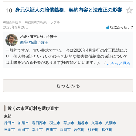
士が主張書面の提出を渋っているようですが、弁護士として提出の実
益がないと考えている可能性もあると思いますので、そのあたりも含
10
身元保証人の賠償義務、契約内容と法改正の影響
めて、弁護士見解を確認等するためによく打ち合わせた方がよいと思
います。単に面倒臭いということで書面提出をしないということであ
#相続手続き
#家族間の相続トラブル
れば、当該弁護士との委任関係を修了した上で、貴方のほうで書面提
2023年9月26日
役にたった
7
出することを検討なさった方がよいでしょう。
相続・遺言に強い弁護士
西谷 拓哉
弁護士
一般的ですが、古い書式ですね。 今は2020年4月施行の改正民法によ
り、個人根保証といういわゆる包括的な損害賠償義務の保証について
は上限を定める必要があります(極度額といいます。)。 この書式にサ
インしても、実際は連帯保証部分は民法465条の2②により無効とな
り、会社側は請求できない可能性が高そうです。
もっとみる
近くの市区町村を選び直す
東部
行田市
加須市
春日部市
羽生市
草加市
越谷市
久喜市
八潮市
三郷市
蓮田市
幸手市
吉川市
白岡市
宮代町
杉戸町
松伏町