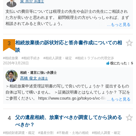
泉 亮介
弁護士
支払いの費目等については税理士の先生や会計士の先生にご相談され
た方が良いかと思われます。 顧問税理士の方がいらっしゃれば、まず
相談されてみると良いでしょう。
3
相続放棄後の訴状対応と答弁書作成についての相
談
#相続放棄
#相続手続き
#相続人調査・確定
#相続トラブルの代理交渉
2026年3月28日
役にたった
5
相続・遺言に強い弁護士
髙橋 俊太
弁護士
＞相続放棄申述受理証明書の写しで良いのでしょうか？ 提出するもの
自体は写しで構いません。 ＞証拠説明書とはなんでしょうか？ 下記を
ご参照ください。 https://www.courts.go.jp/tokyo-s/vc-files/tokyo-s/file/
14-1kisairei.pdf
4
父の遺産相続、放棄すべきか調査してから決める
べきか？
#相続財産調査・鑑定
#遺産分割
#不動産・土地の相続
#相続人調査・確定