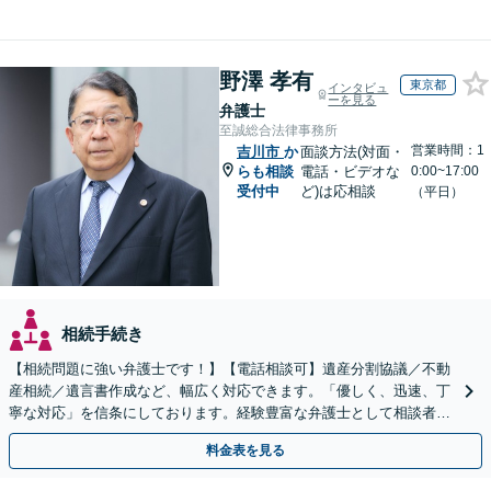
野澤 孝有
東京都
インタビュ
ーを見る
弁護士
至誠総合法律事務所
営業時間：1
吉川市
か
面談方法(対面・
らも相談
電話・ビデオな
0:00~17:00
受付中
ど)は応相談
（平日）
相続手続き
【相続問題に強い弁護士です！】【電話相談可】遺産分割協議／不動
産相続／遺言書作成など、幅広く対応できます。「優しく、迅速、丁
寧な対応」を信条にしております。経験豊富な弁護士として相談者様
のため全力を尽くします。お気軽にご相談ください。
料金表を見る