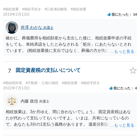
こともできます。この場合でも相続の非課税枠は、全員で相続した540
0万円分使えます。 父が亡くなり、母が全部相続すると、母から三人
#相続放棄
#相続手続き
#口座凍結解除
#相続放棄
で相続する際は、4800万円が非課税枠となります。 そうすると、母が
2019年2月13日
役にたった
14
亡くなってから相続すると、両親のどちらかが亡くなってから相続す
るより非課税の枠が減少します。 計画的に相続をするのがおすすめと
井澤 わかな
弁護士
いうことになります。これ以外にも気をつける点はあるかもしれませ
確かに、葬儀費用を相続財産から支出した後に、相続放棄申述の手続
んので、一度相談して想定するのがおすすめと思います。
をしても、単純承認をしたとみなされる「処分」にあたらないとされ
ています。 (相続放棄後に支出ではなく、葬儀の方が先に来るのが通常
だと思いますので、葬儀→葬儀費用を相続財産から支出→相続放棄申
述の手続ということだと思いますが) ただ、葬儀費用ならいくらでもよ
いということではなく、身分相応の、社会的儀式として当然認められ
7
固定資産税の支払いについて
る程度の金額に留まると考えた方がよいです。 もし、相続人の皆さん
に葬儀費用を支出する経済力がなく、質素な葬儀を行った費用であれ
#相続税対策
#不動産・土地の相続
#相続放棄
#相続手続き
ば相続財産から支出しても単純承認と認められない可能性が高いの
2022年7月13日
役にたった
4
で、相続放棄申述が受理される可能性も高いと思います。
内藤 政信
弁護士
相続放棄は、3か月ゆえ、間に合わないでしょう。 固定資産税はあな
たが代わって支払ってもいいですよ。 いまは、共有になっているの
で、あなたも3分の1支払う義務があります。 遺産分割協議をして、不
動産取得者を決めて、相続登記する必要があります。 登記名義人に支
払い義務があります。