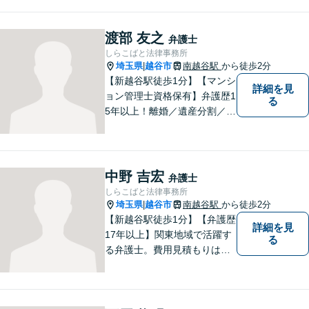
渡部 友之
弁護士
しらこばと法律事務所
埼玉県
越谷市
南越谷駅
から徒歩2分
|
【新越谷駅徒歩1分】【マンシ
詳細を見
ョン管理士資格保有】弁護歴1
る
5年以上！離婚／遺産分割／刑
事事件で多数の実績あり！一
人でも多くの方に感謝してい
ただけるよう、誠心誠意取り
組みます。お困りごとはお気
中野 吉宏
弁護士
軽にご相談ください！【法テ
しらこばと法律事務所
ラス歓迎】
埼玉県
越谷市
南越谷駅
から徒歩2分
|
【新越谷駅徒歩1分】【弁護歴
詳細を見
17年以上】関東地域で活躍す
る
る弁護士。費用見積もりは無
料です！交通事故／離婚問題
／遺産相続など、お困りごと
はなんでもご相談ください！