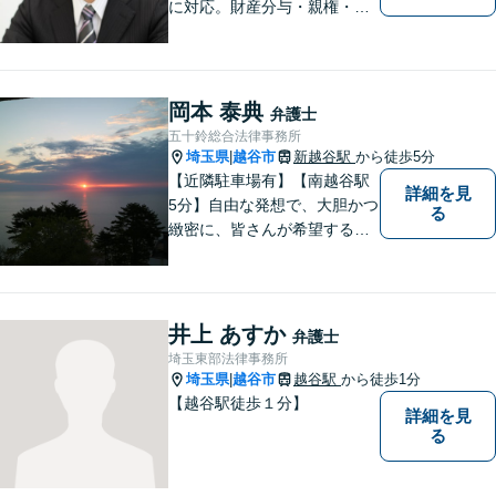
に対応。財産分与・親権・養
育費・不倫/不貞の慰謝料・個
人/会社/事業の借金・交通事故
の慰謝料/損賠賠償請求など身
近なお困りごとはお気軽にご
岡本 泰典
弁護士
相談ください。
五十鈴総合法律事務所
埼玉県
越谷市
新越谷駅
から徒歩5分
|
【近隣駐車場有】【南越谷駅
詳細を見
5分】自由な発想で、大胆かつ
る
緻密に、皆さんが希望する結
果に向けた、解決への道筋を
立てます。事件は病気と同じ
で、放置するほど解決が難し
くなります。 お早めにご相談
井上 あすか
弁護士
ください。
埼玉東部法律事務所
埼玉県
越谷市
越谷駅
から徒歩1分
|
【越谷駅徒歩１分】
詳細を見
る