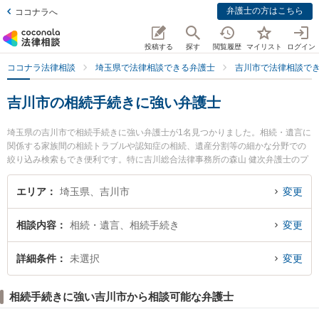
弁護士の方はこちら
ココナラへ
投稿する
探す
閲覧履歴
マイリスト
ログイン
ココナラ法律相談
埼玉県で法律相談できる弁護士
吉川市で法律相談で
吉川市の相続手続きに強い弁護士
埼玉県の吉川市で相続手続きに強い弁護士が1名見つかりました。相続・遺言に
関係する家族間の相続トラブルや認知症の相続、遺産分割等の細かな分野での
絞り込み検索もでき便利です。特に吉川総合法律事務所の森山 健次弁護士のプ
ロフィール情報や弁護士費用、強みなどが注目されています。『吉川市で土日
や夜間に発生した相続手続きのトラブルを今すぐに弁護士に相談したい』『相
エリア
埼玉県、吉川市
変更
続手続きのトラブル解決の実績豊富な近くの弁護士を検索したい』『初回相談
無料で相続手続きを法律相談できる吉川市内の弁護士に相談予約したい』など
相談内容
相続・遺言、相続手続き
変更
でお困りの相談者さんにおすすめです。
詳細条件
未選択
変更
相続手続きに強い吉川市から相談可能な弁護士