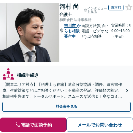
河村 尚
東京都
インタビュー
を見る
弁護士
和田倉門法律事務所
営業時間：0
吉川市
か
面談方法(対面・
らも相談
電話・ビデオな
9:00~18:00
受付中
ど)は応相談
（平日）
相続手続き
【関東エリア対応】【税理士も在籍】遺産分割協議・調停、遺言書作
成、生前対策などはご相談ください！不動産の登記、評価額の算定、
相続税申告まで、トータルサポート。スムーズな返信＆丁寧なコミュ
ニケーション◎お気軽にご相談ください。
料金表を見る
電話で面談予約
メールでお問い合わせ