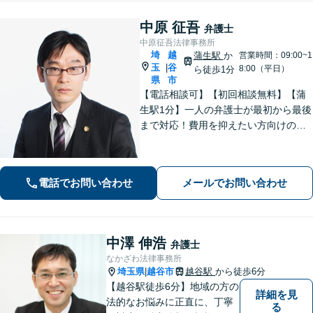
中原 征吾
弁護士
中原征吾法律事務所
埼
越
蒲生駅
か
営業時間：09:00~1
玉
谷
|
8:00（平日）
ら徒歩1分
県
市
【電話相談可】【初回相談無料】【蒲
生駅1分】一人の弁護士が最初から最後
まで対応！費用を抑えたい方向けのバ
ックアッププランもあり。離婚・男女
問題／借金・債務整理／刑事事件など
【地域密着型の事務所】【休日・夜間
電話でお問い合わせ
メールでお問い合わせ
面談可能】
中澤 伸浩
弁護士
なかざわ法律事務所
埼玉県
越谷市
越谷駅
から徒歩6分
|
【越谷駅徒歩6分】地域の方の
詳細を見
法的なお悩みに正直に、丁寧
る