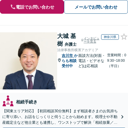
電話でお問い合わせ
メールでお問い合わせ
大城 基
神奈川県
インタビュ
ーを見る
樹
弁護士
法律事務所横濱アカデミア
営業時間：0
吉川市
か
面談方法(対面・
らも相談
電話・ビデオな
9:30~18:00
受付中
ど)は応相談
（平日）
相続手続き
【関東エリア対応】【初回相談30分無料】まず相談者さまのお気持ち
に寄り添い、お話をじっくりと伺うことから始めます。税理士や不動
産鑑定士など他士業とも連携し、ワンストップで解決「相続放棄／遺