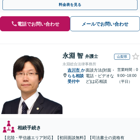
言書作成／遺留分侵害額請求／使い込み・寄与分など」
料金表を見る
電話でお問い合わせ
メールでお問い合わせ
永淵 智
弁護士
山梨県
永淵総合法律事務所
営業時間：0
吉川市
か
面談方法(対面・
らも相談
電話・ビデオな
9:00~18:00
受付中
ど)は応相談
（平日）
相続手続き
【北陸・甲信越エリア対応】【初回面談無料】【司法書士の資格有