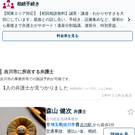
相続手続き
【関東エリア対応】【初回相談無料】誠実・謙虚・わかりやすさを大
切にしています。親族との話し合い、手続き、証拠集めなど、最初か
ら最後まで弁護士がサポート！遺産分割協議、遺留分、特別受益、使
い込み、相続放棄など、お任せ【弁護士歴15年以上】
料金表を見る
吉川市に所在する弁護士
吉川市の事務所等での面談予約が可能です。
1
人の弁護士が見つかりました
(検索結果について詳しくは
こちら
)
1件中 1-1件を表示
森山 健次
弁護士
吉川総合法律事務所
埼玉県
吉川市
吉川駅
から徒歩1分
|
交通事故、過払い金、相続、
詳細を見