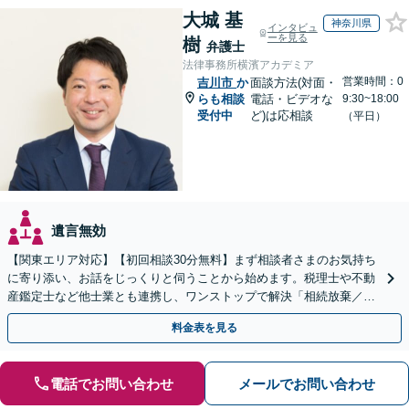
大城 基
神奈川県
インタビュ
ーを見る
樹
弁護士
法律事務所横濱アカデミア
営業時間：0
吉川市
か
面談方法(対面・
らも相談
電話・ビデオな
9:30~18:00
受付中
ど)は応相談
（平日）
遺言無効
【関東エリア対応】【初回相談30分無料】まず相談者さまのお気持ち
に寄り添い、お話をじっくりと伺うことから始めます。税理士や不動
産鑑定士など他士業とも連携し、ワンストップで解決「相続放棄／遺
言書作成／遺留分侵害額請求／使い込み・寄与分など」
料金表を見る
電話でお問い合わせ
メールでお問い合わせ