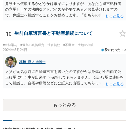
無、不動産登記、遺産分割協議書の有無を確認した方がよいでしょ
弁護士へ依頼するかどうかは事案によりますが、あなたも遺言執行者
う。特に、お姉様側だけで不動産名義を変更している場合、遺言があ
の立場としての法的なアドバイスが必要であるとお見受けしますの
ったのか、遺産分割協議書が作成されているのか、奥様の署名押印が
で、弁護士へ相談することをお勧めします。「あちらの弁護士」（元
あるのかが重要です。奥様が何も署名していないのであれば、遺留分
嫁と娘の弁護士のことでしょうか）へ聴いても、自分に有利な主張や
以前に、法定相続分や遺産分割未了の問題として整理すべき場合もあ
誘導しかしてこないと思います。
ります。 奥様において戸籍謄本、不動産登記簿、固定資産評価証明
10
生前自筆遺言書と不動産相続について
書、遺言書の有無等を確認し、弁護士に個別に相談した方がよいと思
われます。
#生前贈与
#遺言の真偽鑑定・遺言無効
#不動産・土地の相続
2024年5月24日
役にたった
2
髙橋 俊太
弁護士
＞父が元気な時に自筆遺言書を書いたのですが今は身体が不自由で公
正役場に行く事が出来ず ＞保管してもらえません。 公証役場に連絡を
して相談し、自宅や病院などに公証人に出張してもらって公正証書を
作成するという方法もあります。また、相談して証人を用意してもら
うことも可能です。 ＞不動産名義を父から母に名義変更しておいた方
がいいのではと考えていますがどう思いますか？ 詳細が不明であり何
もっとみる
とも言えないのですが、遺言内容との関わりもあると思いますので、
弁護士に事情等を説明して個別に相談した方がよいように思います。