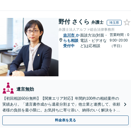
野付 さくら
弁護士
埼玉県
弁護士法人アルファ総合法律事務所
営業時間：0
吉川市
か
面談方法(対面・
らも相談
電話・ビデオな
9:00~20:00
受付中
ど)は応相談
（平日）
遺言無効
【初回相談60分無料】【関東エリア対応】年間約100件の相続案件の
実績あり。「遺言書作成から遺産分割まで」他士業と連携して、依頼
者様の負担を最小限に。お気持ちに寄り添い、納得のいく解決をトー
タル・サポート【当日・夜間（18時まで）の相談可】
料金表を見る