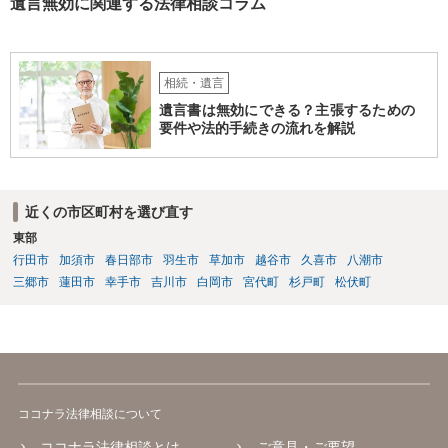
遺言無効に関連する法律相談コラム
相続・遺言
遺言書は無効にできる？主張するための
要件や法的手続きの流れを解説
近くの市区町村を選び直す
東部
行田市
加須市
春日部市
羽生市
草加市
越谷市
久喜市
八潮市
三郷市
蓮田市
幸手市
吉川市
白岡市
宮代町
杉戸町
松伏町
ココナラ法律相談について
ココナラ法律相談とは
ご意見・ご要望