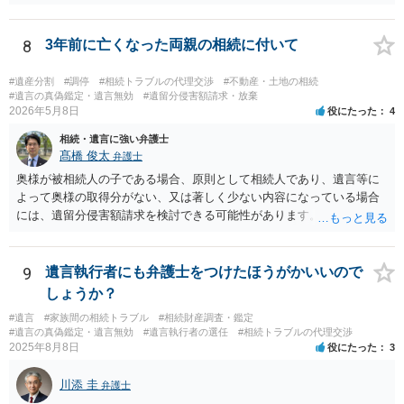
8
3年前に亡くなった両親の相続に付いて
#遺産分割
#調停
#相続トラブルの代理交渉
#不動産・土地の相続
#遺言の真偽鑑定・遺言無効
#遺留分侵害額請求・放棄
2026年5月8日
役にたった
4
相続・遺言に強い弁護士
髙橋 俊太
弁護士
奥様が被相続人の子である場合、原則として相続人であり、遺言等に
よって奥様の取得分がない、又は著しく少ない内容になっている場合
には、遺留分侵害額請求を検討できる可能性があります。ただし、
「相続は３年以内」という説明は、遺留分そのものではなく、相続登
記の義務化に関する説明と混同されている可能性があります。相続登
記については、不動産を相続で取得したことを知った日から３年以内
9
遺言執行者にも弁護士をつけたほうがかいいので
に申請する義務があります。一方、遺留分侵害額請求は、相続開始お
しょうか？
よび遺留分を侵害する贈与・遺贈があったことを知った時から１年で
#遺言
#家族間の相続トラブル
#相続財産調査・鑑定
時効にかかります。また、相続開始から１０年が経過すると、認識の
#遺言の真偽鑑定・遺言無効
#遺言執行者の選任
#相続トラブルの代理交渉
有無にかかわらず行使できなくなります。 奥様がご両親の死亡を最近
2025年8月8日
役にたった
3
まで知らなかったのであれば、少なくとも「知った時から１年」の時
効がいつから進むかは慎重に検討する必要があります。ただし、死亡
川添 圭
弁護士
から３年が経過しているとのことですので、早急に戸籍、遺言の有