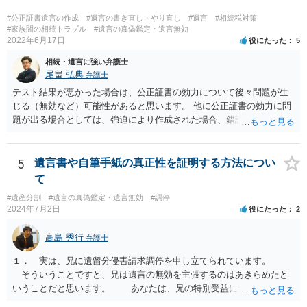
#公正証書遺言の作成
#遺言の書き直し・やり直し
#遺言
#相続税対策
#家族間の相続トラブル
#遺言の真偽鑑定・遺言無効
2022年6月17日
役にたった
5
相続・遺言に強い弁護士
尾畠 弘典
弁護士
テスト結果が悪かった場合は、公正証書の効力について後々問題が生
じる（無効など）可能性があると思います。 他に公正証書の効力に問
題が出る場合としては、強迫により作成された場合、錯誤（勘違い）
の場合などがあります。 遺言の対象となる財産の多寡などにもよりま
すが、弁護士に作成を依頼する場合は、１０～数十万円程度になるケ
ースが多いと思います。 報酬体系は、弁護士ごとに異なりますので一
5
遺言書や自筆手紙の真正性を証明する方法につい
律の基準はありません。
て
#遺産分割
#遺言の真偽鑑定・遺言無効
#調停
2024年7月2日
役にたった
2
高島 秀行
弁護士
１． 実は、兄に遺留分侵害請求調停を申し立てられています。
そういうことですと、兄は遺言の無効を主張するのはあきらめたと
いうことだと思います。 あなたは、兄の特別受益について立証し
て、遺留分の問題を解決すればよいと思います。 弁護士に面談で