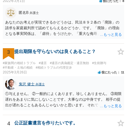
2022年3月1日
役にたった
8
録、介護認定の資料、介護記録を取得して 弁護士に面談で相談された
方がよいと思います。
匿名B
弁護士
あなたのお考えが実現できるかどうかは、民法８９２条の「廃除」の
請求を家庭裁判所で認めてもらえるかどうか、です。「廃除」の理由
となる事実関係は、「虐待」をうけたか、「重大な侮辱」を受けた
か、推定相続人たる夫に「その他著しい非行」があったか否かです。
「廃除」は遺言でも可能です（民法８９３条）。 弁護士に具体的な事
情を話して相談して、「廃除」が可能か、実際に法律相談を受けるこ
3
提出期限を守らないのは良くあること？
とをお勧めします。
#家族間の相続トラブル
#遺言
#遺言の真偽鑑定・遺言無効
#生前贈与
#不動産・土地の相続
#相続トラブルの代理交渉
2025年3月26日
役にたった
11
鬼沢 健士
弁護士
①与えません。 ②一般的によくあります。珍しくありません。 ③期限
遅れをあまりに気にしないことです。大事なのは中身です。 相手の提
出が遅れることもあるんじゃないかと思います。 それでもあなた有利
にはなりません。
4
公正証書遺言を作りたいです。