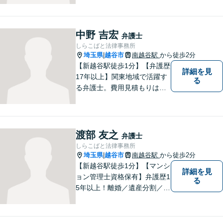
中野 吉宏
弁護士
しらこばと法律事務所
埼玉県
越谷市
南越谷駅
から徒歩2分
|
【新越谷駅徒歩1分】【弁護歴
詳細を見
17年以上】関東地域で活躍す
る
る弁護士。費用見積もりは無
料です！交通事故／離婚問題
／遺産相続など、お困りごと
はなんでもご相談ください！
最短で納得の解決へと導ける
渡部 友之
弁護士
よう尽力いたします。【駐車
しらこばと法律事務所
場近く】
埼玉県
越谷市
南越谷駅
から徒歩2分
|
【新越谷駅徒歩1分】【マンシ
詳細を見
ョン管理士資格保有】弁護歴1
る
5年以上！離婚／遺産分割／刑
事事件で多数の実績あり！一
人でも多くの方に感謝してい
ただけるよう、誠心誠意取り