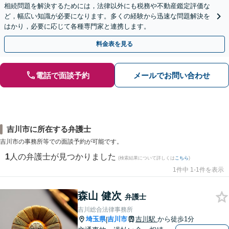
相続問題を解決するためには，法律以外にも税務や不動産鑑定評価な
ど，幅広い知識が必要になります。多くの経験から迅速な問題解決を
はかり，必要に応じて各種専門家と連携します。
料金表を見る
電話で面談予約
メールでお問い合わせ
吉川市に所在する弁護士
吉川市の事務所等での面談予約が可能です。
1
人の弁護士が見つかりました
(検索結果について詳しくは
こちら
)
1件中 1-1件を表示
森山 健次
弁護士
吉川総合法律事務所
埼玉県
吉川市
吉川駅
から徒歩1分
|