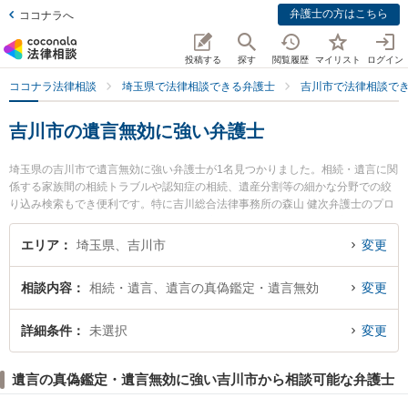
弁護士の方はこちら
ココナラへ
投稿する
探す
閲覧履歴
マイリスト
ログイン
ココナラ法律相談
埼玉県で法律相談できる弁護士
吉川市で法律相談で
吉川市の遺言無効に強い弁護士
埼玉県の吉川市で遺言無効に強い弁護士が1名見つかりました。相続・遺言に関
係する家族間の相続トラブルや認知症の相続、遺産分割等の細かな分野での絞
り込み検索もでき便利です。特に吉川総合法律事務所の森山 健次弁護士のプロ
フィール情報や弁護士費用、強みなどが注目されています。『吉川市で土日や
夜間に発生した遺言無効のトラブルを今すぐに弁護士に相談したい』『遺言無
エリア
埼玉県、吉川市
変更
効のトラブル解決の実績豊富な近くの弁護士を検索したい』『初回相談無料で
遺言無効を法律相談できる吉川市内の弁護士に相談予約したい』などでお困り
相談内容
相続・遺言、遺言の真偽鑑定・遺言無効
変更
の相談者さんにおすすめです。
詳細条件
未選択
変更
遺言の真偽鑑定・遺言無効に強い吉川市から相談可能な弁護士