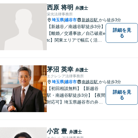
組みます。お困りごとはお気
西原 将明
弁護士
軽にご相談ください！【法テ
栄光法律事務所
ラス歓迎】
埼玉県
越谷市
新越谷駅
から徒歩3分
|
【新越谷／南越谷駅徒歩3分】
詳細を見
【離婚／交通事故／自己破産e
る
tc】関東エリアで幅広く活躍
する弁護士。依頼者様に寄り
添い、納得のいく解決を目指
します。完全個室／バリアフ
リーで安心して相談いただけ
茅沼 英幸
弁護士
ます。お気軽にご相談くださ
エクレシア法律事務所
い。
埼玉県
越谷市
南越谷駅
から徒歩3分
|
【初回相談無料】【新越谷
詳細を見
駅・南越谷駅徒歩3分】【夜間
る
対応可】埼玉県越谷市の弁護
士です。
小宮 豊
弁護士
エクレシア法律事務所