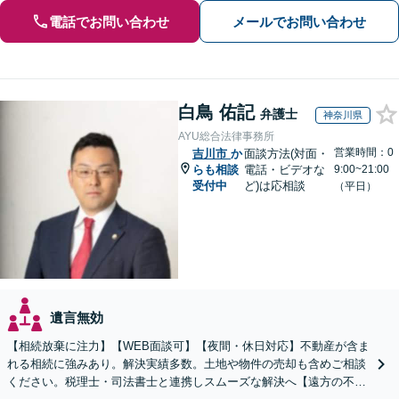
電話でお問い合わせ
メールでお問い合わせ
白鳥 佑記
弁護士
神奈川県
AYU総合法律事務所
営業時間：0
吉川市
か
面談方法(対面・
らも相談
電話・ビデオな
9:00~21:00
受付中
ど)は応相談
（平日）
遺言無効
【相続放棄に注力】【WEB面談可】【夜間・休日対応】不動産が含ま
れる相続に強みあり。解決実績多数。土地や物件の売却も含めご相談
ください。税理士・司法書士と連携しスムーズな解決へ【遠方の不動