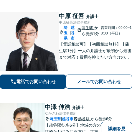
中原 征吾
弁護士
中原征吾法律事務所
埼
越
蒲生駅
か
営業時間：09:00~1
玉
谷
|
8:00（平日）
ら徒歩1分
県
市
【電話相談可】【初回相談無料】【蒲
生駅1分】一人の弁護士が最初から最後
まで対応！費用を抑えたい方向けのバ
ックアッププランもあり。離婚・男女
問題／借金・債務整理／刑事事件など
【地域密着型の事務所】【休日・夜間
電話でお問い合わせ
メールでお問い合わせ
面談可能】
中澤 伸浩
弁護士
なかざわ法律事務所
埼玉県
越谷市
越谷駅
から徒歩6分
|
【越谷駅徒歩6分】地域の方の
詳細を見
法的なお悩みに正直に、丁寧