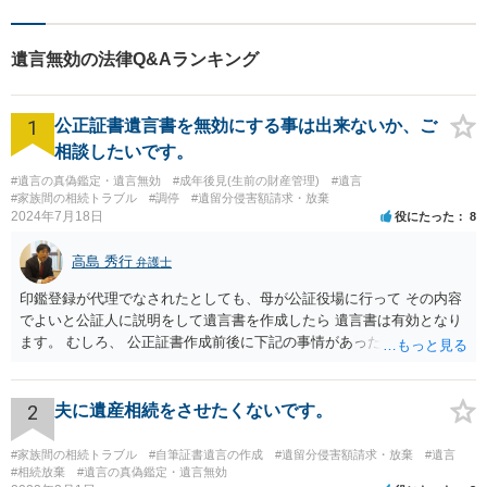
遺言無効の法律Q&Aランキング
1
公正証書遺言書を無効にする事は出来ないか、ご
相談したいです。
#遺言の真偽鑑定・遺言無効
#成年後見(生前の財産管理)
#遺言
#家族間の相続トラブル
#調停
#遺留分侵害額請求・放棄
2024年7月18日
役にたった
8
高島 秀行
弁護士
印鑑登録が代理でなされたとしても、母が公証役場に行って その内容
でよいと公証人に説明をして遺言書を作成したら 遺言書は有効となり
ます。 むしろ、 公正証書作成前後に下記の事情があったことが証明で
きれば判断能力がなく 無効だったと主張することが可能です。 翌年1
月に携帯が新しくなった母からの第一声は「ここにいたら殺される」
「面会に来てくれ」で、長男に聞くと「面会は出来ない。俺は携帯電
2
夫に遺産相続をさせたくないです。
話の使い方を教える為に会っている」「母の話は聞かなくて良い」と
電話が切れました。その後の電話でも「食事に毒が入っている」「体
#家族間の相続トラブル
#自筆証書遺言の作成
#遺留分侵害額請求・放棄
#遺言
にチップが埋められている」等、おかしかったです。 当時の診療記
#相続放棄
#遺言の真偽鑑定・遺言無効