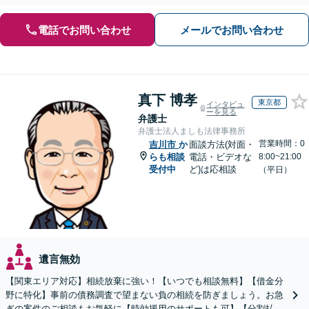
産もご相談ください】【初回相談30分1000円】
電話でお問い合わせ
メールでお問い合わせ
真下 博孝
東京都
インタビュ
ーを見る
弁護士
弁護士法人ましも法律事務所
営業時間：0
吉川市
か
面談方法(対面・
らも相談
電話・ビデオな
8:00~21:00
受付中
ど)は応相談
（平日）
遺言無効
【関東エリア対応】相続放棄に強い！【いつでも相談無料】【借金分
野に特化】事前の債務調査で望まない負の相続を防ぎましょう。お急
ぎの案件のご相談もお気軽に【時効援用のサポートも可】【分割払い