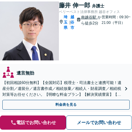
藤井 伸一郎
弁護士
ベリーベスト法律事務所 越谷オフィス
埼
越
南越谷駅
か
営業時間：09:30~
玉
谷
|
21:00（平日）
ら徒歩2分
県
市
遺言無効
【初回相談60分無料】【全国対応】税理士・司法書士と連携可能！遺
産分割／遺留分／遺言書作成／相続放棄／相続人・財産調査／相続税
対策等お任せください。【明瞭な料金プラン】【解決実績豊富】【電
話相談可】
料金表を見る
電話でお問い合わせ
メールでお問い合わせ