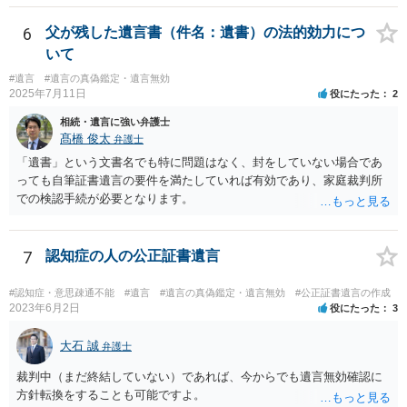
詳しい事情を話して相談された方がよいと思います。
6
父が残した遺言書（件名：遺書）の法的効力につ
いて
#遺言
#遺言の真偽鑑定・遺言無効
2025年7月11日
役にたった
2
相続・遺言に強い弁護士
髙橋 俊太
弁護士
「遺書」という文書名でも特に問題はなく、封をしていない場合であ
っても自筆証書遺言の要件を満たしていれば有効であり、家庭裁判所
での検認手続が必要となります。
7
認知症の人の公正証書遺言
#認知症・意思疎通不能
#遺言
#遺言の真偽鑑定・遺言無効
#公正証書遺言の作成
2023年6月2日
役にたった
3
大石 誠
弁護士
裁判中（まだ終結していない）であれば、今からでも遺言無効確認に
方針転換をすることも可能ですよ。