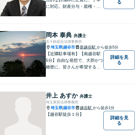
る
に対応。財産分与・親権・養
育費・不倫/不貞の慰謝料・個
人/会社/事業の借金・交通事故
の慰謝料/損賠賠償請求など身
近なお困りごとはお気軽にご
岡本 泰典
弁護士
相談ください。
五十鈴総合法律事務所
埼玉県
越谷市
新越谷駅
から徒歩5分
|
【近隣駐車場有】【南越谷駅
詳細を見
5分】自由な発想で、大胆かつ
る
緻密に、皆さんが希望する結
果に向けた、解決への道筋を
立てます。事件は病気と同じ
で、放置するほど解決が難し
くなります。 お早めにご相談
井上 あすか
弁護士
ください。
埼玉東部法律事務所
埼玉県
越谷市
越谷駅
から徒歩1分
|
【越谷駅徒歩１分】
詳細を見
る