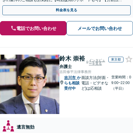
利用可】【休日電話相談可能】
料金表を見る
電話でお問い合わせ
メールでお問い合わせ
鈴木 崇裕
東京都
インタビュ
ーを見る
弁護士
吉田修平法律事務所
営業時間：0
吉川市
か
面談方法(対面・
らも相談
電話・ビデオな
9:00~22:00
受付中
ど)は応相談
（平日）
遺言無効