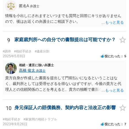
匿名A
弁護士
情報を小出しにされますといつまでも質問と回答にキリがありません
ので、後はお近くの弁護士にご相談下さい。
9
家庭裁判所への自分での書類提出は可能ですか？
#調停
#相続手続き
#遺産分割
2025年5月8日
役にたった
5
相続・遺言に強い弁護士
髙橋 俊太
弁護士
貴方自身が作成した書面を提出して門前払いになるということはな
く、裁判所としては受理せざるを得ないはずですが、今後の貴方と代
理人との信頼関係のことを考えると、貴方の独断で書面を提出したり
裁判所に電話したりするのはお勧めしにくいところです。 現在の弁護
士が主張書面の提出を渋っているようですが、弁護士として提出の実
益がないと考えている可能性もあると思いますので、そのあたりも含
10
身元保証人の賠償義務、契約内容と法改正の影響
めて、弁護士見解を確認等するためによく打ち合わせた方がよいと思
います。単に面倒臭いということで書面提出をしないということであ
#相続手続き
#家族間の相続トラブル
れば、当該弁護士との委任関係を修了した上で、貴方のほうで書面提
2023年9月26日
役にたった
7