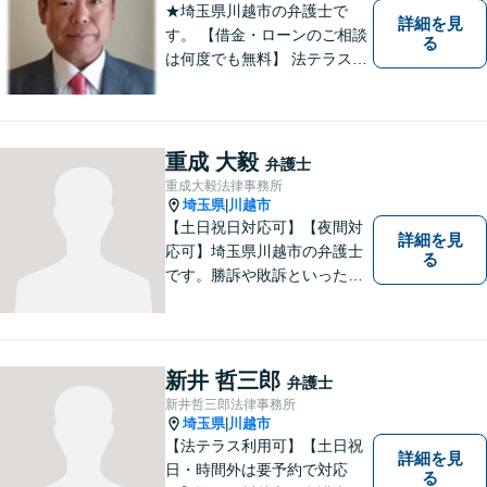
★埼玉県川越市の弁護士で
詳細を見
す。 【借金・ローンのご相談
る
は何度でも無料】 法テラス契
約事務所です。 ホームページ
はこちら↓ http://www.kanta-la
w.com/
重成 大毅
弁護士
重成大毅法律事務所
埼玉県
川越市
|
【土日祝日対応可】【夜間対
詳細を見
応可】埼玉県川越市の弁護士
る
です。勝訴や敗訴といった結
果にかかわらず、依頼者の心
にある憤りや不安を取り除き
ます。ぜひ一度ご相談くださ
い。
新井 哲三郎
弁護士
新井哲三郎法律事務所
埼玉県
川越市
|
【法テラス利用可】【土日祝
詳細を見
日・時間外は要予約で対応
る