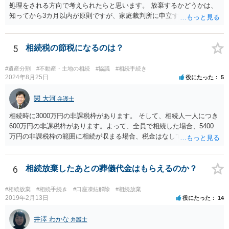
処理をされる方向で考えられたらと思います。 放棄するかどうかは、
知ってから3カ月以内が原則ですが、家庭裁判所に申立すれば3カ月の
期間を伸長することができます。 その間に、財産の状況を調査して、
放棄するかどうか決めることができます。 銀行やサラ金が数年も放置
することはありませんので、数年後に借金が発見される可能性はほぼ
5
相続税の節税になるのは？
ありません。 なお、私が扱った相続放棄を検討していた案件で、期間
伸長して調査したところ、サラ金に対する過払金など相当な財産が見
#遺産分割
#不動産・土地の相続
#協議
#相続手続き
つかったため相続したという事例がありました。
2024年8月25日
役にたった
5
関 大河
弁護士
相続時に3000万円の非課税枠があります。 そして、相続人一人につき
600万円の非課税枠があります。よって、全員で相続した場合、5400
万円の非課税枠の範囲に相続が収まる場合、税金はなしです。 一人が
相続放棄すると、600万円の枠が一つ減ります。よって、4800万円の
範囲となります。 一般的には、全員で相続する方が税金はお得です。
また、全員で相続しても、話し合いの結果、親がすべて相続と決める
6
相続放棄したあとの葬儀代金はもらえるのか？
こともできます。この場合でも相続の非課税枠は、全員で相続した540
0万円分使えます。 父が亡くなり、母が全部相続すると、母から三人
#相続放棄
#相続手続き
#口座凍結解除
#相続放棄
で相続する際は、4800万円が非課税枠となります。 そうすると、母が
2019年2月13日
役にたった
14
亡くなってから相続すると、両親のどちらかが亡くなってから相続す
るより非課税の枠が減少します。 計画的に相続をするのがおすすめと
井澤 わかな
弁護士
いうことになります。これ以外にも気をつける点はあるかもしれませ