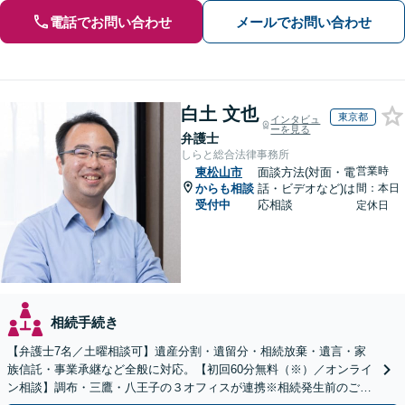
電話でお問い合わせ
メールでお問い合わせ
白土 文也
東京都
インタビュ
ーを見る
弁護士
しらと総合法律事務所
営業時
東松山市
面談方法(対面・電
からも相談
話・ビデオなど)は
間：本日
受付中
応相談
定休日
相続手続き
【弁護士7名／土曜相談可】遺産分割・遺留分・相続放棄・遺言・家
族信託・事業承継など全般に対応。【初回60分無料（※）／オンライ
ン相談】調布・三鷹・八王子の３オフィスが連携※相続発生前のご相