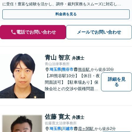
に受任！豊富な経験を活かし、調停・裁判実務もスムーズに対応しま
す【桶川駅6分】【オンライン相談OK】
料金表を見る
電話でお問い合わせ
メールでお問い合わせ
青山 智京
弁護士
青山法律事務所
埼玉県
熊谷市
熊谷駅
から徒歩10分
|
【JR熊谷駅10分】【休日・夜
詳細を見
間面談可】【駐車場あり】保
る
険会社との交渉や親権問題、
逮捕直後の対応など、それぞ
れの事情に応じた柔軟な支援
を行います。 「弁護士は敷居
が高い」と感じる方も、まず
佐藤 寛太
弁護士
はお気持ちをお聞かせくださ
佐藤寛太法律事務所
い。
埼玉県
川越市
霞ヶ関駅
から徒歩2分
|