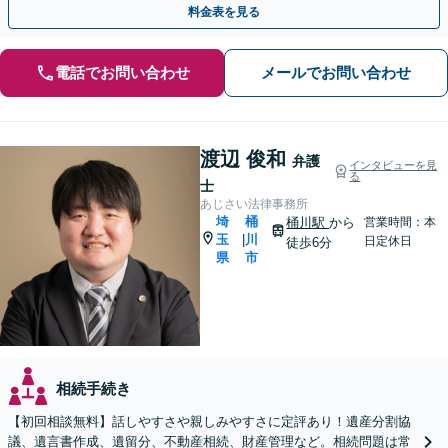
料金表を見る
電話でお問い合わせ
メールでお問い合わせ
渡辺 俊和
弁護
インタビューを見
る
士
あじさい法律事務所
埼
桶
桶川駅
から
営業時間：本
玉
川
|
日定休日
徒歩6分
県
市
相続手続き
【初回相談無料】話しやすさや親しみやすさに定評あり！遺産分割協
議、遺言書作成、遺留分、不動産相続、財産管理など。相続問題は常