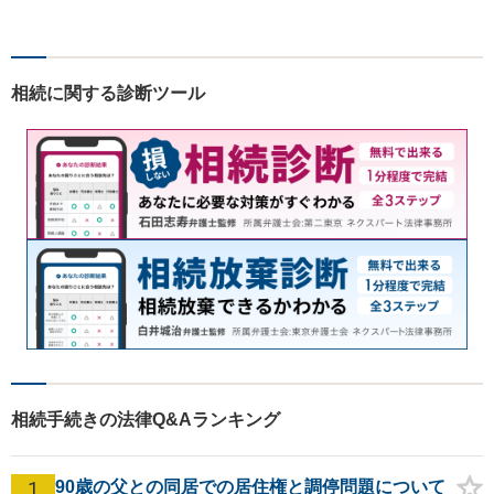
す！依頼者様の安堵されたお
顔や笑顔、感謝のお言葉が私
の喜びです。お困りの際はお
早めにご相談ください！【完
相続に関する診断ツール
全個室対応】
相続手続きの法律Q&Aランキング
1
90歳の父との同居での居住権と調停問題について