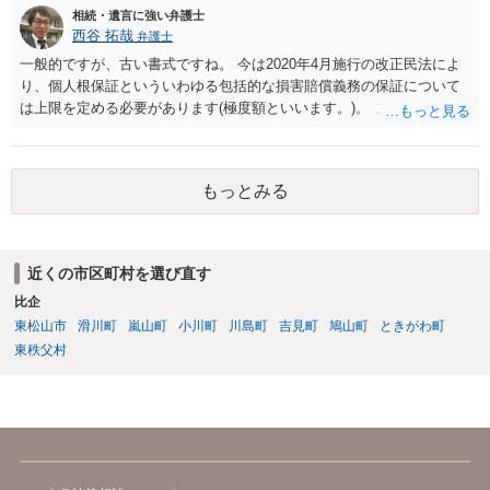
出することを検討なさった方がよいでしょう。
相続・遺言に強い弁護士
西谷 拓哉
弁護士
一般的ですが、古い書式ですね。 今は2020年4月施行の改正民法によ
り、個人根保証といういわゆる包括的な損害賠償義務の保証について
は上限を定める必要があります(極度額といいます。)。 この書式にサ
インしても、実際は連帯保証部分は民法465条の2②により無効とな
り、会社側は請求できない可能性が高そうです。
もっとみる
近くの市区町村を選び直す
比企
東松山市
滑川町
嵐山町
小川町
川島町
吉見町
鳩山町
ときがわ町
東秩父村