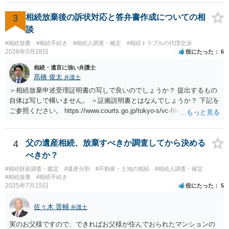
3
相続放棄後の訴状対応と答弁書作成についての相
談
#相続放棄
#相続手続き
#相続人調査・確定
#相続トラブルの代理交渉
2026年3月28日
役にたった
6
相続・遺言に強い弁護士
髙橋 俊太
弁護士
＞相続放棄申述受理証明書の写しで良いのでしょうか？ 提出するもの
自体は写しで構いません。 ＞証拠説明書とはなんでしょうか？ 下記を
ご参照ください。 https://www.courts.go.jp/tokyo-s/vc-files/tokyo-s/file/
14-1kisairei.pdf
4
父の遺産相続、放棄すべきか調査してから決める
べきか？
#相続財産調査・鑑定
#遺産分割
#不動産・土地の相続
#相続人調査・確定
#相続放棄
#相続手続き
2025年7月15日
役にたった
5
佐々木 晋輔
弁護士
実のお父様ですので、できればお父様が住んでおられたマンションの