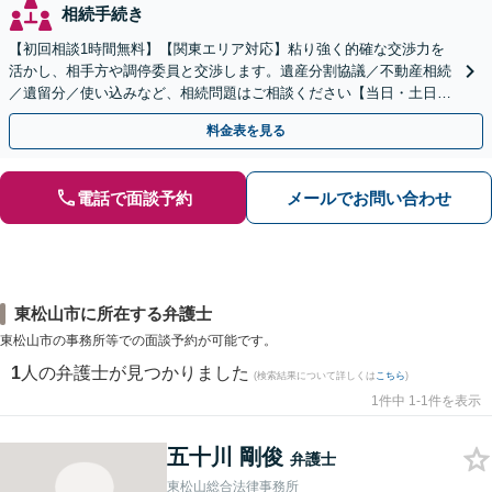
相続手続き
【初回相談1時間無料】【関東エリア対応】粘り強く的確な交渉力を
活かし、相手方や調停委員と交渉します。遺産分割協議／不動産相続
／遺留分／使い込みなど、相続問題はご相談ください【当日・土日対
応可】トラブル前の段階でも相談可。メール24時間受付
料金表を見る
電話で面談予約
メールでお問い合わせ
東松山市に所在する弁護士
東松山市の事務所等での面談予約が可能です。
1
人の弁護士が見つかりました
(検索結果について詳しくは
こちら
)
1件中 1-1件を表示
五十川 剛俊
弁護士
東松山総合法律事務所