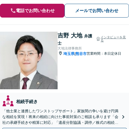
電話でお問い合わせ
メールでお問い合わせ
吉野 大地
弁護
インタビューを見
る
士
大地法律事務所
埼玉県
熊谷市
営業時間：本日定休日
|
相続手続き
「他士業と連携したワンストップサポート」家族間の争いを避け円満
な相続を実現！将来の相続に向けた事前対策のご相談も承ります「会
社の承継手続きや精算に対応」「遺産分割協議・調停／株式の相続／
使い込み／成年後見／遺言書作成など」