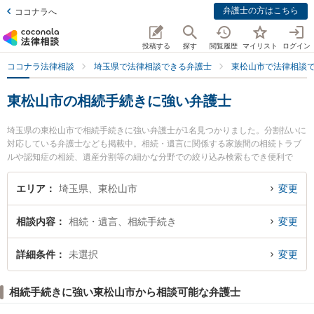
弁護士の方はこちら
ココナラへ
投稿する
探す
閲覧履歴
マイリスト
ログイン
ココナラ法律相談
埼玉県で法律相談できる弁護士
東松山市で法律相談
東松山市の相続手続きに強い弁護士
埼玉県の東松山市で相続手続きに強い弁護士が1名見つかりました。分割払いに
対応している弁護士なども掲載中。相続・遺言に関係する家族間の相続トラブ
ルや認知症の相続、遺産分割等の細かな分野での絞り込み検索もでき便利で
す。特に東松山総合法律事務所の五十川 剛俊弁護士のプロフィール情報や弁護
士費用、強みなどが注目されています。『東松山市で土日や夜間に発生した相
エリア
埼玉県、東松山市
変更
続手続きのトラブルを今すぐに弁護士に相談したい』『相続手続きのトラブル
解決の実績豊富な近くの弁護士を検索したい』『初回相談無料で相続手続きを
相談内容
相続・遺言、相続手続き
変更
法律相談できる東松山市内の弁護士に相談予約したい』などでお困りの相談者
さんにおすすめです。
詳細条件
未選択
変更
相続手続きに強い東松山市から相談可能な弁護士