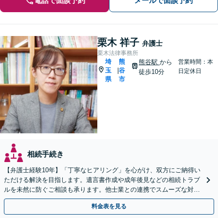
電話で面談予約
メールで面談予約
栗木 祥子
弁護士
栗木法律事務所
埼
熊
熊谷駅
から
営業時間：本
玉
谷
|
日定休日
徒歩10分
県
市
相続手続き
【弁護士経験10年】「丁寧なヒアリング」を心がけ、双方にご納得い
ただける解決を目指します。遺言書作成や成年後見などの相続トラブ
ルを未然に防ぐご相談も承ります。他士業との連携でスムーズな対処
が可能です
料金表を見る