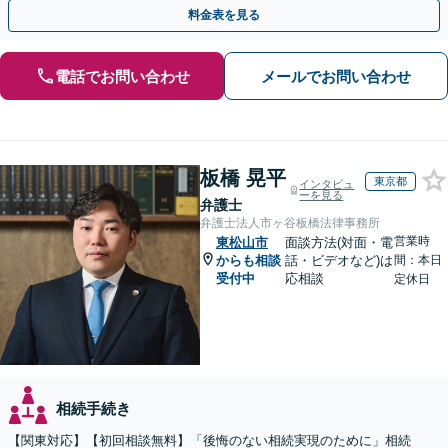
談など有料相談になるものもございます。
料金表を見る
電話でお問い合わせ
メールでお問い合わせ
板橋 晃平
東京都
インタビュ
ーを見る
弁護士
弁護士法人市ヶ谷板橋法律事務所
営業時
東松山市
面談方法(対面・電
からも相談
話・ビデオなど)は
間：本日
受付中
応相談
定休日
相続手続き
【関東対応】【初回相談無料】「後悔のない相続実現のために」相続