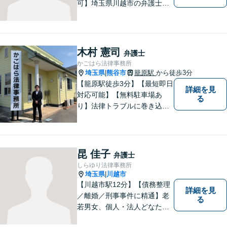
可】埼玉県川越市の弁護士で
す。迅速かつ丁寧な仕事を心
がけております。まずはお気
軽にご相談ください。
木村 憲司
弁護士
かごはら法律事務所
埼玉県
熊谷市
籠原駅
から徒歩3分
|
【籠原駅徒歩3分】【最短即日
詳細を見
対応可能】【無料駐車場あ
る
り】法律トラブルに巻き込ま
れた場合は、どのようなもの
であっても早めの相談が重要
です。早めの相談がより良い
解決の鍵です。お困りごとが
昆 佳子
弁護士
ございましたら、お気軽にご
しらゆり法律事務所
相談ください。
埼玉県
川越市
|
【川越市駅12分】【債務整理
詳細を見
／離婚／刑事事件に精通】老
る
若男女、個人・法人どなたか
らのご相談もお待ちしていま