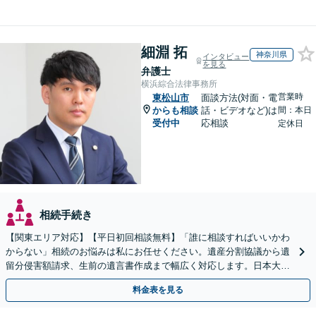
細淵 拓
神奈川県
インタビュー
を見る
弁護士
横浜綜合法律事務所
営業時
東松山市
面談方法(対面・電
からも相談
話・ビデオなど)は
間：本日
受付中
応相談
定休日
相続手続き
【関東エリア対応】【平日初回相談無料】「誰に相談すればいいかわ
からない」相続のお悩みは私にお任せください。遺産分割協議から遺
留分侵害額請求、生前の遺言書作成まで幅広く対応します。日本大通
り駅直結でアクセス良好。
料金表を見る