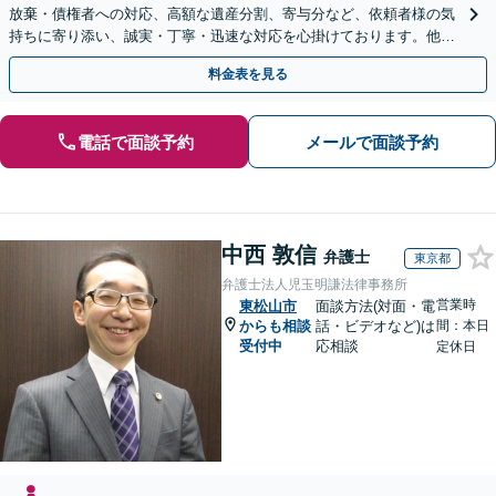
放棄・債権者への対応、高額な遺産分割、寄与分など、依頼者様の気
持ちに寄り添い、誠実・丁寧・迅速な対応を心掛けております。他士
業とも連携し円滑な相続を目指します【夜間相談可】
料金表を見る
電話で面談予約
メールで面談予約
中西 敦信
弁護士
東京都
弁護士法人児玉明謙法律事務所
営業時
東松山市
面談方法(対面・電
からも相談
話・ビデオなど)は
間：本日
受付中
応相談
定休日