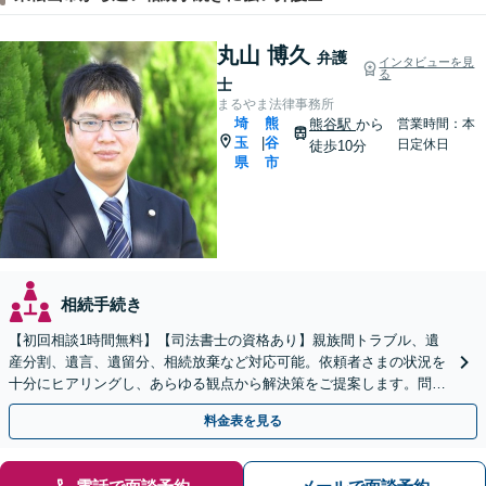
丸山 博久
弁護
インタビューを見
る
士
まるやま法律事務所
埼
熊
熊谷駅
から
営業時間：本
玉
谷
|
日定休日
徒歩10分
県
市
相続手続き
【初回相談1時間無料】【司法書士の資格あり】親族間トラブル、遺
産分割、遺言、遺留分、相続放棄など対応可能。依頼者さまの状況を
十分にヒアリングし、あらゆる観点から解決策をご提案します。問題
が複雑化する前にご相談ください。【熊谷駅徒歩10分】
料金表を見る