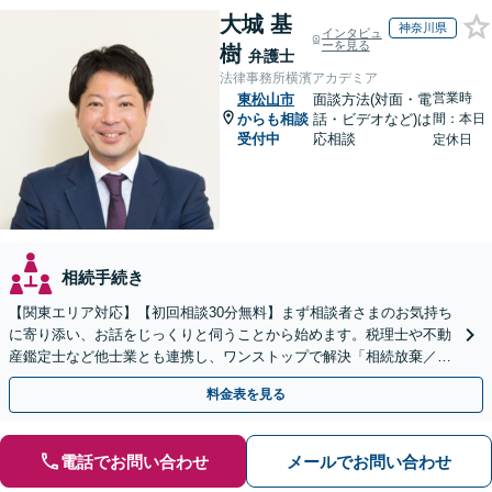
大城 基
神奈川県
インタビュ
ーを見る
樹
弁護士
法律事務所横濱アカデミア
営業時
東松山市
面談方法(対面・電
からも相談
話・ビデオなど)は
間：本日
受付中
応相談
定休日
相続手続き
【関東エリア対応】【初回相談30分無料】まず相談者さまのお気持ち
に寄り添い、お話をじっくりと伺うことから始めます。税理士や不動
産鑑定士など他士業とも連携し、ワンストップで解決「相続放棄／遺
言書作成／遺留分侵害額請求／使い込み・寄与分など」
料金表を見る
電話でお問い合わせ
メールでお問い合わせ