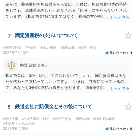
確かに、葬儀費用を相続財産から支出した後に、相続放棄申述の手続
んので、一度相談して想定するのがおすすめと思います。
をしても、単純承認をしたとみなされる「処分」にあたらないとされ
ています。 (相続放棄後に支出ではなく、葬儀の方が先に来るのが通常
だと思いますので、葬儀→葬儀費用を相続財産から支出→相続放棄申
述の手続ということだと思いますが) ただ、葬儀費用ならいくらでもよ
いということではなく、身分相応の、社会的儀式として当然認められ
7
固定資産税の支払いについて
る程度の金額に留まると考えた方がよいです。 もし、相続人の皆さん
に葬儀費用を支出する経済力がなく、質素な葬儀を行った費用であれ
#相続税対策
#不動産・土地の相続
#相続放棄
#相続手続き
ば相続財産から支出しても単純承認と認められない可能性が高いの
2022年7月13日
役にたった
4
で、相続放棄申述が受理される可能性も高いと思います。
内藤 政信
弁護士
相続放棄は、3か月ゆえ、間に合わないでしょう。 固定資産税はあな
たが代わって支払ってもいいですよ。 いまは、共有になっているの
で、あなたも3分の1支払う義務があります。 遺産分割協議をして、不
動産取得者を決めて、相続登記する必要があります。 登記名義人に支
払い義務があります。
8
鉄道会社に賠償金とその後について
#相続放棄
#相続人調査・確定
#相続手続き
#相続放棄
#口座凍結解除
#不動産・土地の相続
2019年6月28日
役にたった
6