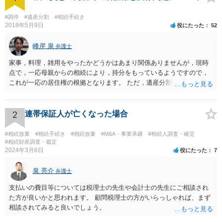
#調停
#遺産分割
#相続手続き
2018年5月9日
役にたった
52
峰岸 泉
弁護士
家事，料理，雑用をやったかどうかはあまり関係ありませんが，現時
点で，一応母親からの相続により，持分をもっているようですので，
これが一応の居住権の根拠となります。 ただ，遺産分割により，母の
持分を父親が取得した場合，住み続けるのは難しいかも知れません。
2
連帯保証人が亡くなった場合
#相続放棄
#相続手続き
#相続放棄
#M&A・事業承継
#相続人調査・確定
#相続財産調査・鑑定
2024年3月6日
役にたった
7
泉 亮介
弁護士
支払いの費目等については税理士の先生や会計士の先生にご相談され
た方が良いかと思われます。 顧問税理士の方がいらっしゃれば、まず
相談されてみると良いでしょう。