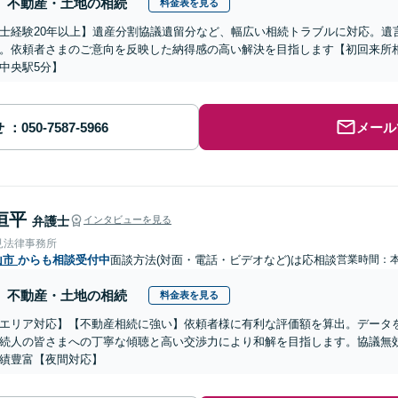
不動産・土地の相続
料金表を見る
士経験20年以上】遺産分割協議遺留分など、幅広い相続トラブルに対応。遺
。依頼者さまのご意向を反映した納得感の高い解決を目指します【初回来所相
中央駅5分】
せ
メール
恒平
弁護士
インタビューを見る
見法律事務所
山市
からも相談受付中
面談方法(対面・電話・ビデオなど)は応相談
営業時間：
不動産・土地の相続
料金表を見る
エリア対応】【不動産相続に強い】依頼者様に有利な評価額を算出。データ
続人の皆さまへの丁寧な傾聴と高い交渉力により和解を目指します。協議無
績豊富【夜間対応】