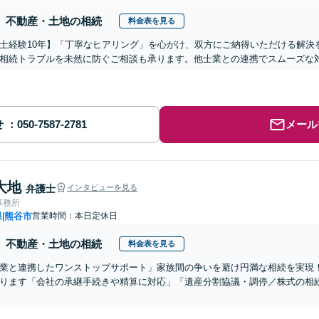
不動産・土地の相続
料金表を見る
士経験10年】「丁寧なヒアリング」を心がけ、双方にご納得いただける解決
相続トラブルを未然に防ぐご相談も承ります。他士業との連携でスムーズな
せ
メール
大地
弁護士
インタビューを見る
事務所
県
熊谷市
営業時間：本日定休日
|
不動産・土地の相続
料金表を見る
業と連携したワンストップサポート」家族間の争いを避け円満な相続を実現
ります「会社の承継手続きや精算に対応」「遺産分割協議・調停／株式の相