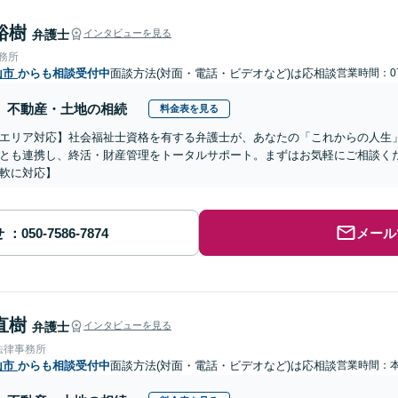
裕樹
弁護士
インタビューを見る
事務所
山市
からも相談受付中
面談方法(対面・電話・ビデオなど)は応相談
営業時間：07
不動産・土地の相続
料金表を見る
エリア対応】社会福祉士資格を有する弁護士が、あなたの「これからの人生
とも連携し、終活・財産管理をトータルサポート。まずはお気軽にご相談く
軟に対応】
せ
メール
直樹
弁護士
インタビューを見る
法律事務所
山市
からも相談受付中
面談方法(対面・電話・ビデオなど)は応相談
営業時間：