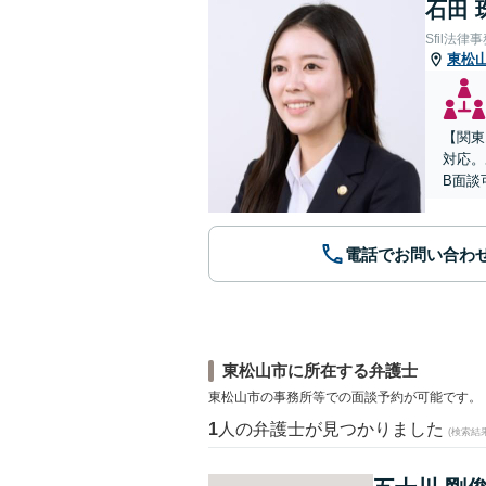
石田 
Sfil法律
東松
【関東
対応。
B面談
電話でお問い合わ
東松山市に所在する弁護士
東松山市の事務所等での面談予約が可能です。
1
人の弁護士が見つかりました
(検索結