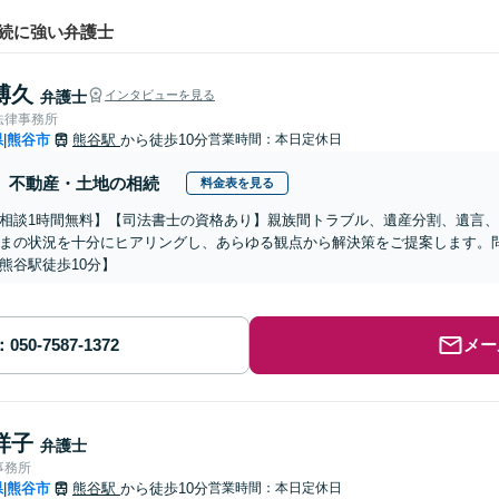
続に強い弁護士
博久
弁護士
インタビューを見る
法律事務所
県
熊谷市
熊谷駅
から徒歩10分
営業時間：本日定休日
|
不動産・土地の相続
料金表を見る
相談1時間無料】【司法書士の資格あり】親族間トラブル、遺産分割、遺言
まの状況を十分にヒアリングし、あらゆる観点から解決策をご提案します。
熊谷駅徒歩10分】
メー
祥子
弁護士
事務所
県
熊谷市
熊谷駅
から徒歩10分
営業時間：本日定休日
|