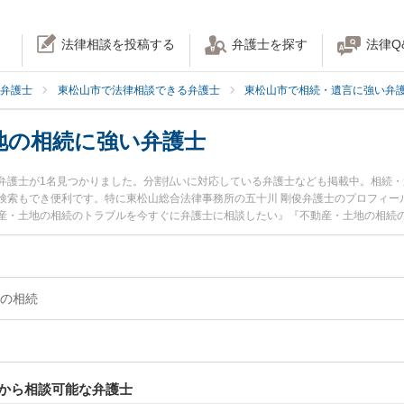
法律相談を投稿する
弁護士を探す
法律Q
弁護士
東松山市で法律相談できる弁護士
東松山市で相続・遺言に強い弁
地の相続に強い弁護士
弁護士が1名見つかりました。分割払いに対応している弁護士なども掲載中。相続
検索もでき便利です。特に東松山総合法律事務所の五十川 剛俊弁護士のプロフィー
産・土地の相続のトラブルを今すぐに弁護士に相談したい』『不動産・土地の相続
を法律相談できる東松山市内の弁護士に相談予約したい』などでお困りの相談者さ
の相続
から相談可能な弁護士