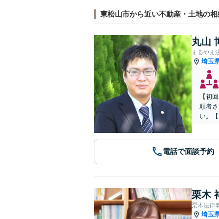
東松山市から近い不動産・土地の相
丸山 
まるやま
埼玉
【初回
頼者さ
い。【
電話で面談予約
栗木 
栗木法律
埼玉