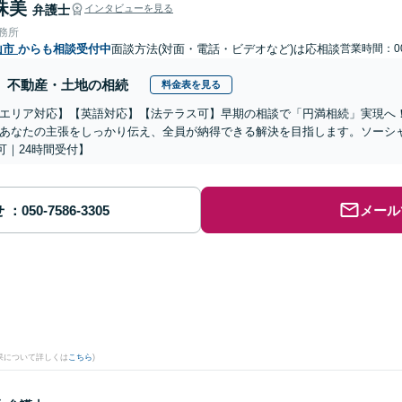
珠美
弁護士
インタビューを見る
事務所
山市
からも相談受付中
面談方法(対面・電話・ビデオなど)は応相談
営業時間：00
不動産・土地の相続
料金表を見る
エリア対応】【英語対応】【法テラス可】早期の相談で「円満相続」実現へ
あなたの主張をしっかり伝え、全員が納得できる解決を目指します。ソーシ
可｜24時間受付】
せ
メール
果について詳しくは
こちら
)