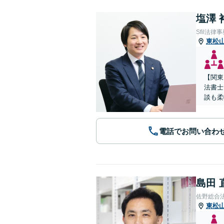
塩澤 
Sfil法律
東松
【関東
法書士
談も柔
電話でお問い合わ
島田 
佐野総合
東松