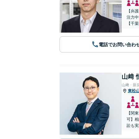
【弁護
注力中
【千葉
電話でお問い合わ
山﨑 
山﨑・新
東松
【関東
可】相
訟も実