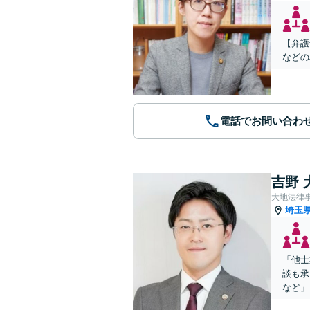
【弁護
などの
電話でお問い合わ
吉野 
大地法律
埼玉
「他士
談も承
など」