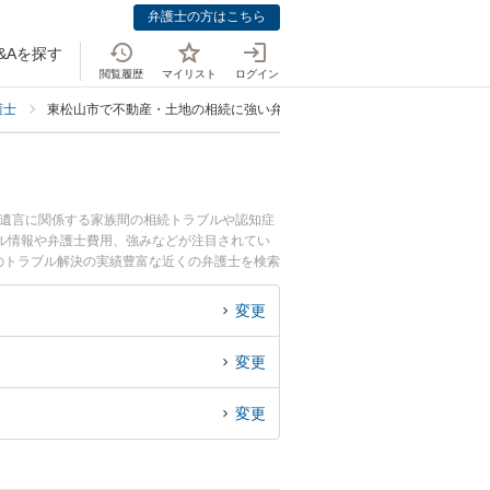
弁護士の方はこちら
&Aを探す
閲覧履歴
マイリスト
ログイン
護士
東松山市で不動産・土地の相続に強い弁護士
・遺言に関係する家族間の相続トラブルや認知症
ル情報や弁護士費用、強みなどが注目されてい
のトラブル解決の実績豊富な近くの弁護士を検索
んにおすすめです。
変更
変更
変更