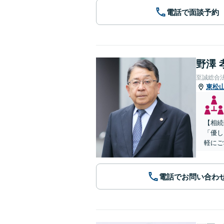
電話で面談予約
野澤 
至誠総合
東松
【相続
「優し
軽にご
電話でお問い合わ