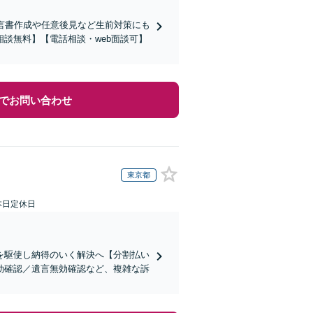
言書作成や任意後見など生前対策にも
談無料】【電話相談・web面談可】
でお問い合わせ
東京都
本日定休日
を駆使し納得のいく解決へ【分割払い
効確認／遺言無効確認など、複雑な訴