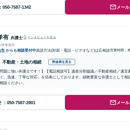
メール
孝有
弁護士
インタビューを見る
法律事務所
山市
からも相談受付中
面談方法(対面・電話・ビデオなど)は応相談
営業時間：
不動産・土地の相続
料金表を見る
問題に強い弁護士です！】【電話相談可】遺産分割協議／不動産相続／遺言
く、迅速、丁寧な対応」を信条にしております。経験豊富な弁護士として相
相談ください。
せ
メール