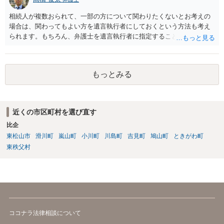
相続人が複数おられて、一部の方について関わりたくないとお考えの
場合は、関わってもよい方を遺言執行者にしておくという方法も考え
られます。もちろん、弁護士を遺言執行者に指定することもできます
が、（関わってもよい）相続人を遺言執行者に指定しておいて、その
方に再委任の権限を付与しておくという方法もあります。 一度、弁護
士に直接ご相談されることをお勧めいたします。
もっとみる
近くの市区町村を選び直す
比企
東松山市
滑川町
嵐山町
小川町
川島町
吉見町
鳩山町
ときがわ町
東秩父村
ココナラ法律相談について