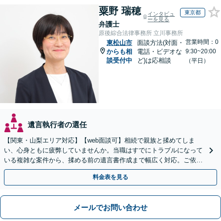
粟野 瑞穂
東京都
インタビュ
ーを見る
弁護士
原後綜合法律事務所 立川事務所
営業時間：0
東松山市
面談方法(対面・
からも相
電話・ビデオな
9:30~20:00
談受付中
ど)は応相談
（平日）
遺言執行者の選任
【関東・山梨エリア対応】【web面談可】相続で親族と揉めてしま
い、心身ともに疲弊していませんか。当職はすでにトラブルになって
いる複雑な案件から、揉める前の遺言書作成まで幅広く対応。ご依頼
者様の心に最後まで寄り添います。【休日面談可】
料金表を見る
メールでお問い合わせ