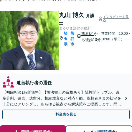
丸山 博久
弁護
インタビューを見
る
士
まるやま法律事務所
埼
熊
熊谷駅
か
営業時間：10:00~
玉
谷
|
18:00（平日）
ら徒歩10分
県
市
遺言執行者の選任
【初回相談1時間無料】【司法書士の資格あり】親族間トラブル、遺
産分割、遺言、遺留分、相続放棄など対応可能。依頼者さまの状況を
十分にヒアリングし、あらゆる観点から解決策をご提案します。問題
が複雑化する前にご相談ください。【熊谷駅徒歩10分】
料金表を見る