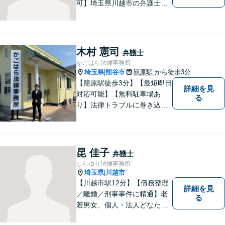
可】埼玉県川越市の弁護士で
す。迅速かつ丁寧な仕事を心
がけております。まずはお気
軽にご相談ください。
木村 憲司
弁護士
かごはら法律事務所
埼玉県
熊谷市
籠原駅
から徒歩3分
|
【籠原駅徒歩3分】【最短即日
詳細を見
対応可能】【無料駐車場あ
る
り】法律トラブルに巻き込ま
れた場合は、どのようなもの
であっても早めの相談が重要
です。早めの相談がより良い
解決の鍵です。お困りごとが
昆 佳子
弁護士
ございましたら、お気軽にご
しらゆり法律事務所
相談ください。
埼玉県
川越市
|
【川越市駅12分】【債務整理
詳細を見
／離婚／刑事事件に精通】老
る
若男女、個人・法人どなたか
らのご相談もお待ちしていま