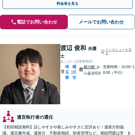
料金表を見る
電話でお問い合わせ
メールでお問い合わせ
渡辺 俊和
弁護
インタビューを見
る
士
あじさい法律事務所
埼
桶
桶川駅
か
営業時間：10:00~1
玉
川
|
8:00（平日）
ら徒歩6分
県
市
遺言執行者の選任
【初回相談無料】話しやすさや親しみやすさに定評あり！遺産分割協
議、遺言書作成、遺留分、不動産相続、財産管理など。相続問題は常