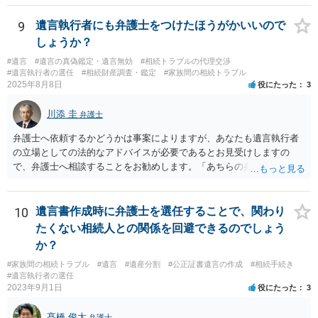
9
遺言執行者にも弁護士をつけたほうがかいいので
しょうか？
#遺言
#遺言の真偽鑑定・遺言無効
#相続トラブルの代理交渉
#遺言執行者の選任
#相続財産調査・鑑定
#家族間の相続トラブル
2025年8月8日
役にたった
3
川添 圭
弁護士
弁護士へ依頼するかどうかは事案によりますが、あなたも遺言執行者
の立場としての法的なアドバイスが必要であるとお見受けしますの
で、弁護士へ相談することをお勧めします。「あちらの弁護士」（元
嫁と娘の弁護士のことでしょうか）へ聴いても、自分に有利な主張や
誘導しかしてこないと思います。
10
遺言書作成時に弁護士を選任することで、関わり
たくない相続人との関係を回避できるのでしょう
か？
#家族間の相続トラブル
#遺言
#遺産分割
#公正証書遺言の作成
#相続手続き
#遺言執行者の選任
2023年9月1日
役にたった
3
髙橋 俊太
弁護士