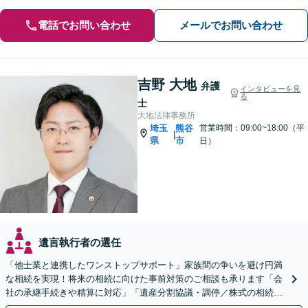
電話でお問い合わせ
メールでお問い合わせ
吉野 大地
弁護
インタビューを見
る
士
大地法律事務所
埼玉
熊谷
営業時間：09:00~18:00（平
|
県
市
日）
遺言執行者の選任
「他士業と連携したワンストップサポート」家族間の争いを避け円満
な相続を実現！将来の相続に向けた事前対策のご相談も承ります「会
社の承継手続きや精算に対応」「遺産分割協議・調停／株式の相続／
使い込み／成年後見／遺言書作成など」