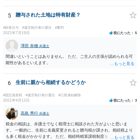
ればよいですか。 葬儀は喪主が主催する行事ですから、誰を参加させ
るかは喪主の自由です。 呼ばなくてもかまいません。 そもそも、そう
いう法律関係にありません。 遺言の内容と遺産の総額の通知、公正証
5
贈与された土地は特有財産？
書でない場合は遺言の検認については、執行者に通知義務があるの
で、対応しましょう。 そのあとは遺留分の請求などがあればそれへの
#財産分与
#遺言執行者の選任
#審判
対応となるでしょう。
2021年7月19日
役にたった
5
澤田 奈穗
弁護士
間違いということはありません。 ただ、ご主人の主張が認められる可
能性があるといえます。
6
生前に親から相続するかどうか
#固定資産税
#遺言執行者の選任
#口座凍結解除
2021年4月12日
役にたった
3
高島 秀行
弁護士
税金の相談は、弁護士でなく税理士に相談された方がよいと思いま
す。 一般的に、生前に名義変更されると贈与税が課され、相続税より
も多く税金がかかります。 ただ、相続時精算課税制度を取れば、実質