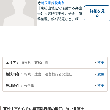
埼玉県
東松山市
|
【東松山地域で活躍する弁護
詳細を見
士】損害賠償事件、借金・債
る
務整理、離婚問題など、幅広
い問題で実績がございます。
依頼者様一人一人に向き合う
ことを大切にしています。お
一人で悩むことなく、お気軽
にご相談ください。
エリア
埼玉県、東松山市
変更
相談内容
相続・遺言、遺言執行者の選任
変更
詳細条件
未選択
変更
東松山市から近い遺言執行者の選任に強い弁護士