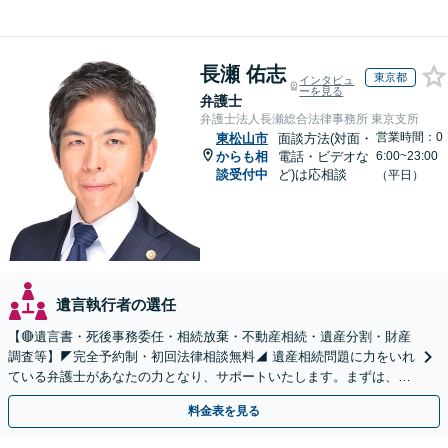
長瀬 佑志
東京都
インタビュ
ーを見る
弁護士
弁護士法人長瀬総合法律事務所 東京支所
営業時間：0
東松山市
面談方法(対面・
からも相
電話・ビデオな
6:00~23:00
談受付中
ど)は応相談
（平日）
遺言執行者の選任
【🔴遺言書・死後事務委任・相続放棄・不動産相続・遺産分割・財産
調査等】◤完全予約制・初回法律相談無料◢ 遺産相続問題に力をいれ
ている弁護士があなたの力となり、サポートいたします。まずは、お
気軽にお問い合わせください。
料金表を見る