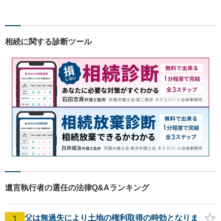
す！依頼者様の安堵されたお
顔や笑顔、感謝のお言葉が私
の喜びです。お困りの際はお
早めにご相談ください！【完
相続に関する診断ツール
全個室対応】
遺言執行者の選任の法律Q&Aランキング
1
父は無過失により土地の権利取得の時効となりま