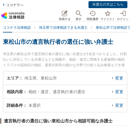
弁護士の方はこちら
ココナラへ
投稿する
探す
閲覧履歴
マイリスト
ログイン
ココナラ法律相談
埼玉県で法律相談できる弁護士
東松山市で法律相談
東松山市の遺言執行者の選任に強い弁護士
埼玉県の東松山市で遺言執行者の選任に強い弁護士が1名見つかりました。分割
払いに対応している弁護士なども掲載中。相続・遺言に関係する家族間の相続
トラブルや認知症の相続、遺産分割等の細かな分野での絞り込み検索もでき便
利です。特に東松山総合法律事務所の五十川 剛俊弁護士のプロフィール情報や
弁護士費用、強みなどが注目されています。『東松山市で土日や夜間に発生し
エリア
埼玉県、東松山市
変更
た遺言執行者の選任のトラブルを今すぐに弁護士に相談したい』『遺言執行者
の選任のトラブル解決の実績豊富な近くの弁護士を検索したい』『初回相談無
相談内容
相続・遺言、遺言執行者の選任
変更
料で遺言執行者の選任を法律相談できる東松山市内の弁護士に相談予約した
い』などでお困りの相談者さんにおすすめです。
詳細条件
未選択
変更
遺言執行者の選任に強い東松山市から相談可能な弁護士