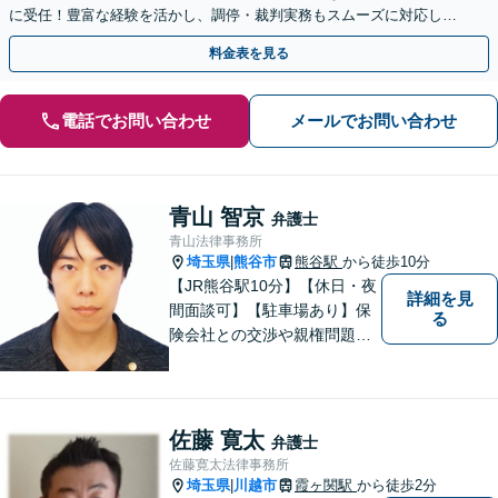
に受任！豊富な経験を活かし、調停・裁判実務もスムーズに対応しま
す【桶川駅6分】【オンライン相談OK】
料金表を見る
電話でお問い合わせ
メールでお問い合わせ
青山 智京
弁護士
青山法律事務所
埼玉県
熊谷市
熊谷駅
から徒歩10分
|
【JR熊谷駅10分】【休日・夜
詳細を見
間面談可】【駐車場あり】保
る
険会社との交渉や親権問題、
逮捕直後の対応など、それぞ
れの事情に応じた柔軟な支援
を行います。 「弁護士は敷居
が高い」と感じる方も、まず
佐藤 寛太
弁護士
はお気持ちをお聞かせくださ
佐藤寛太法律事務所
い。
埼玉県
川越市
霞ヶ関駅
から徒歩2分
|