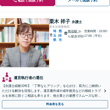
電話で面談予約
メールで面談予約
栗木 祥子
弁護士
栗木法律事務所
埼
熊
熊谷駅
か
営業時間：10:00~
玉
谷
|
17:00（平日）
ら徒歩10分
県
市
遺言執行者の選任
【弁護士経験10年】「丁寧なヒアリング」を心がけ、双方にご納得い
ただける解決を目指します。遺言書作成や成年後見などの相続トラブ
ルを未然に防ぐご相談も承ります。他士業との連携でスムーズな対処
が可能です
料金表を見る