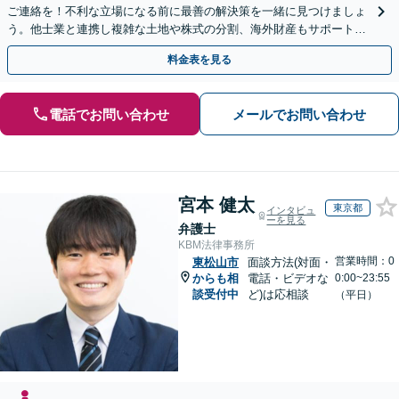
ご連絡を！不利な立場になる前に最善の解決策を一緒に見つけましょ
う。他士業と連携し複雑な土地や株式の分割、海外財産もサポート。
どんな些細な疑問でも構いません。お気軽にご相談ください
料金表を見る
電話でお問い合わせ
メールでお問い合わせ
宮本 健太
東京都
インタビュ
ーを見る
弁護士
KBM法律事務所
営業時間：0
東松山市
面談方法(対面・
からも相
電話・ビデオな
0:00~23:55
談受付中
ど)は応相談
（平日）