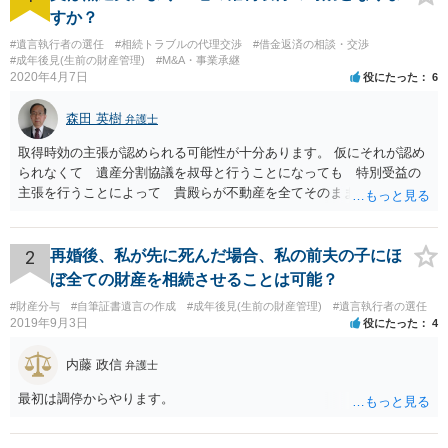
すか？
#遺言執行者の選任
#相続トラブルの代理交渉
#借金返済の相談・交渉
#成年後見(生前の財産管理)
#M&A・事業承継
2020年4月7日
役にたった
6
森田 英樹
弁護士
取得時効の主張が認められる可能性が十分あります。 仮にそれが認め
られなくて 遺産分割協議を叔母と行うことになっても 特別受益の
主張を行うことによって 貴殿らが不動産を全てそのまま取得できる
ことが可能でしょう。
2
再婚後、私が先に死んだ場合、私の前夫の子にほ
ぼ全ての財産を相続させることは可能？
#財産分与
#自筆証書遺言の作成
#成年後見(生前の財産管理)
#遺言執行者の選任
2019年9月3日
役にたった
4
内藤 政信
弁護士
最初は調停からやります。