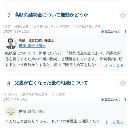
的に相続税と同等の税金で済む可能性があります。 実際に税理士にど
ういう場合にどれくらい税金がかかるか計算してもらって どういう方
針を取るか決められたらよいと思います。
7
高額の結納金について無効かどうか
#遺言
#相続放棄
#成年後見(生前の財産管理)
#遺言執行者の選任
2020年11月12日
役にたった
3
相続・遺言に強い弁護士
磯田 直也
弁護士
結納金については、簡単にいうと、「婚約成立の証であり、両家の関
係を良くするための一種の贈与」と理解されています。 贈与契約に類
するという理解からすると、書面で贈与の約束をしないと相手方は支
払いを請求できません。 反面、実際に支払ったあとから返金を求める
ことは困難です。 くれぐれも今後お気をつけください。 弁護士に対応
を依頼されるのも悪くはありませんが、感情的な理由が強いと思いま
8
父親が亡くなった後の相続について
すので法的観点から説得を試みても解決は難しいように思います。
#財産分与
#遺言執行者の選任
#自己破産
2021年4月16日
役にたった
2
内藤 政信
弁護士
そんなことはありません。 もよりの弁護士に相談ください。