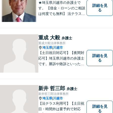
★埼玉県川越市の弁護士で
詳細を見
す。 【借金・ローンのご相談
る
は何度でも無料】 法テラス契
約事務所です。 ホームページ
はこちら↓ http://www.kanta-la
w.com/
重成 大毅
弁護士
重成大毅法律事務所
埼玉県
川越市
|
【土日祝日対応可】【夜間対
詳細を見
応可】埼玉県川越市の弁護士
る
です。勝訴や敗訴といった結
果にかかわらず、依頼者の心
にある憤りや不安を取り除き
ます。ぜひ一度ご相談くださ
い。
新井 哲三郎
弁護士
新井哲三郎法律事務所
埼玉県
川越市
|
【法テラス利用可】【土日祝
詳細を見
日・時間外は要予約で対応
る