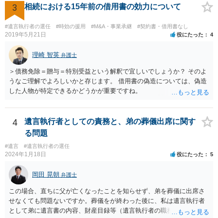
3
相続における15年前の借用書の効力について
#遺言執行者の選任
#時効の援用
#M&A・事業承継
#契約書・借用書なし
2019年5月21日
役にたった
4
理崎 智英
弁護士
＞債務免除＝贈与＝特別受益という解釈で宜しいでしょうか？ そのよ
うなご理解でよろしいかと存じます。 借用書の偽造については、偽造
した人物が特定できるかどうかが重要ですね。
4
遺言執行者としての責務と、弟の葬儀出席に関す
る問題
#遺言
#遺言執行者の選任
2024年1月18日
役にたった
5
岡田 晃朝
弁護士
この場合、直ちに父が亡くなったことを知らせず、弟を葬儀に出席さ
せなくても問題ないですか。葬儀をが終わった後に、私は遺言執行者
として弟に遺言書の内容、財産目録等（遺言執行者の職務）を知らせ