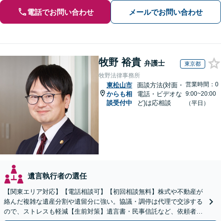
電話でお問い合わせ
メールでお問い合わせ
牧野 裕貴
弁護士
東京都
牧野法律事務所
営業時間：0
東松山市
面談方法(対面・
からも相
電話・ビデオな
9:00~20:00
談受付中
ど)は応相談
（平日）
遺言執行者の選任
【関東エリア対応】【電話相談可】【初回相談無料】株式や不動産が
絡んだ複雑な遺産分割や遺留分に強い。協議・調停は代理で交渉する
ので、ストレスも軽減【生前対策】遺言書・民事信託など、依頼者さ