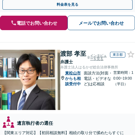
まの希望に合わせて対応【夜間・休日面談可】
料金表を見る
電話でお問い合わせ
メールでお問い合わせ
渡部 孝至
東京都
インタビュ
ーを見る
弁護士
弁護士法人はるかぜ総合法律事務所
営業時間：1
東松山市
面談方法(対面・
からも相
電話・ビデオな
0:00~19:00
談受付中
ど)は応相談
（平日）
遺言執行者の選任
【関東エリア対応】【初回相談無料】相続の取り分で揉めたらすぐに