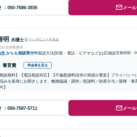
せ
メール
善明
弁護士
インタビューを見る
総合法律事務所
山市
からも相談受付中
面談方法(対面・電話・ビデオなど)は応相談
営業時間：09
養育費
料金表を見る
相談無料】【電話相談対応】【不倫慰謝料請求の実績が豊富】プライバシー
悩みを親身にお聞きします。離婚協議・調停／慰謝料／財産分与／親権・養
可】
せ
メール