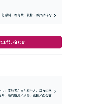
、慰謝料・養育費・親権・離婚調停な
】
でお問い合わせ
一に」依頼者さまと相手方、双方の立
行為／婚約破棄／別居／親権／面会交