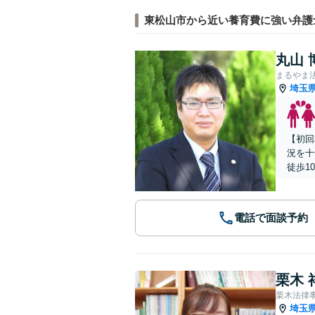
東松山市から近い養育費に強い弁護
丸山 
まるやま
埼玉
【初回
況を十
徒歩1
電話で面談予約
栗木 
栗木法律
埼玉