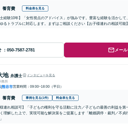
養育費
料金表を見る
士経験10年】「女性視点のアドバイス」が強みです。豊富な経験を活かして
ゆるトラブルに対応します。まずはご相談ください【お子様連れの相談可能
せ
メール
大地
弁護士
インタビューを見る
事務所
県
熊谷市
営業時間：09:00~18:00（平日）
|
養育費
事例を見る(1件)
料金表を見る
様連れ相談可】「子どもの権利を守る活動に注力／子どもの最善の利益を第
く理解した上で、実現可能な解決策をご提案します「離婚調停・裁判／不貞
」