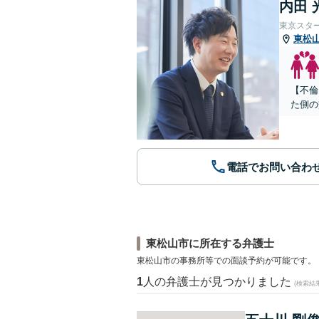
内田 
東京スタ
東松
【不倫
た側の
電話でお問い合わ
東松山市に所在する弁護士
東松山市の事務所等での面談予約が可能です。
1
人の弁護士が見つかりました
(検索結