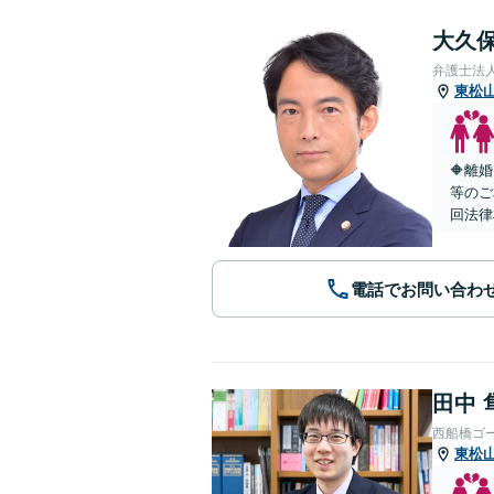
大久保
弁護士法
東松
🔶離
等のご
回法律
電話でお問い合わ
田中 
西船橋ゴ
東松