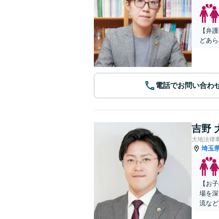
【弁護
どあら
電話でお問い合わ
吉野 
大地法律
埼玉
【お子
場を深
流など