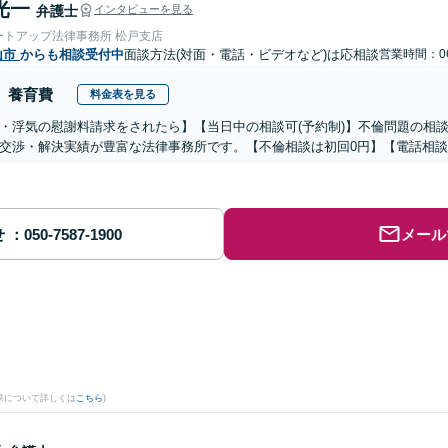
光一
弁護士
インタビューを見る
ートアップ法律事務所 松戸支店
山市
からも相談受付中
面談方法(対面・電話・ビデオなど)は応相談
営業時間：06
養育費
料金表を見る
・浮気の慰謝料請求をされたら】【当日中の相談可(予約制)】不倫問題の相談
交渉・解決実績が豊富な法律事務所です。【不倫相談は初回0円】【電話相談
せ
メール
果について詳しくは
こちら
)