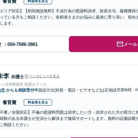
養育費
料金表を見る
エリア対応】【初回相談無料】不貞行為の慰謝料請求、財産分与、親権獲得
っている方もご相談ください。依頼者さまのお悩みに親身に寄り添い、前向
します。
せ
メール
朱李
弁護士
インタビューを見る
ート法律事務所 福岡オフィス
山市
からも相談受付中
面談方法(対面・電話・ビデオなど)は応相談
営業時間：09
養育費
料金表を見る
不要／全国対応】不倫の慰謝料問題は請求したい方・請求された方の双方に
経験のある弁護士が交渉から解決まで徹底サポートします。無料の証拠診断
ご相談ください。