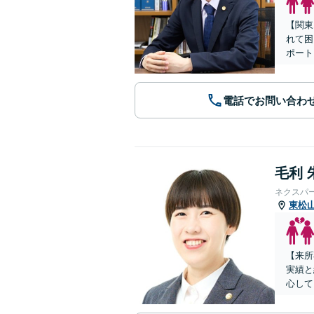
【関東
れて困
ポート
電話でお問い合わ
毛利 
ネクスパ
東松
【来所
実績と
心して