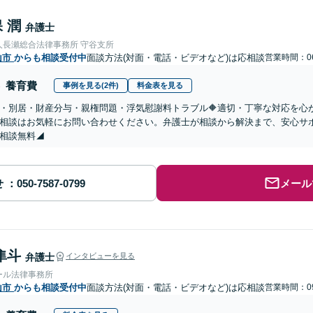
 潤
弁護士
人長瀬総合法律事務所 守谷支所
山市
からも相談受付中
面談方法(対面・電話・ビデオなど)は応相談
営業時間：06
養育費
事例を見る(2件)
料金表を見る
婚・別居・財産分与・親権問題・浮気慰謝料トラブル🔶適切・丁寧な対応を
相談はお気軽にお問い合わせください。弁護士が相談から解決まで、安心サ
相談無料◢
せ
メール
隼斗
弁護士
インタビューを見る
ール法律事務所
山市
からも相談受付中
面談方法(対面・電話・ビデオなど)は応相談
営業時間：09