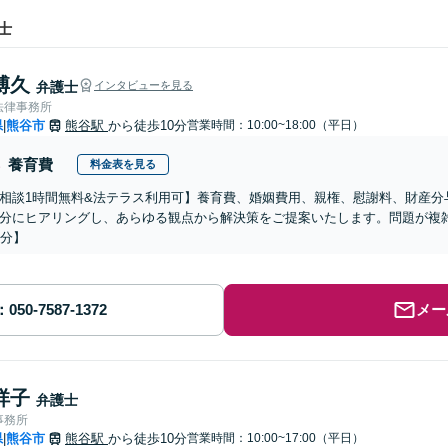
士
博久
弁護士
インタビューを見る
法律事務所
県
熊谷市
熊谷駅
から徒歩10分
営業時間：10:00~18:00（平日）
|
養育費
料金表を見る
相談1時間無料&法テラス利用可】養育費、婚姻費用、親権、慰謝料、財産分
分にヒアリングし、あらゆる観点から解決策をご提案いたします。問題が複
0分】
メー
祥子
弁護士
事務所
県
熊谷市
熊谷駅
から徒歩10分
営業時間：10:00~17:00（平日）
|