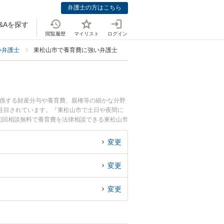
弁護士の方はこちら
&Aを探す
閲覧履歴
マイリスト
ログイン
い弁護士
東松山市で養育費に強い弁護士
関係する財産分与や養育費、親権等の細かな分野
注目されています。『東松山市で土日や夜間に
初回相談無料で養育費を法律相談できる東松山市
変更
変更
変更