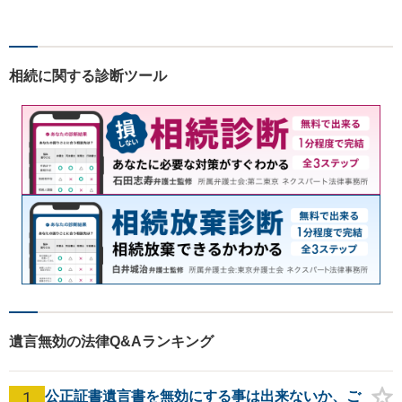
す！依頼者様の安堵されたお
顔や笑顔、感謝のお言葉が私
の喜びです。お困りの際はお
早めにご相談ください！【完
相続に関する診断ツール
全個室対応】
遺言無効の法律Q&Aランキング
1
公正証書遺言書を無効にする事は出来ないか、ご