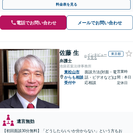
携。地元密着で、親切＆丁寧にお悩みに寄り添います。
料金表を見る
電話でお問い合わせ
メールでお問い合わせ
佐藤 生
東京都
インタビュー
を見る
弁護士
池袋若葉法律事務所
営業時
東松山市
面談方法(対面・電
からも相談
話・ビデオなど)は
間：本日
受付中
応相談
定休日
遺言無効
【初回面談30分無料】「どうしたらいいか分からない」という方もお