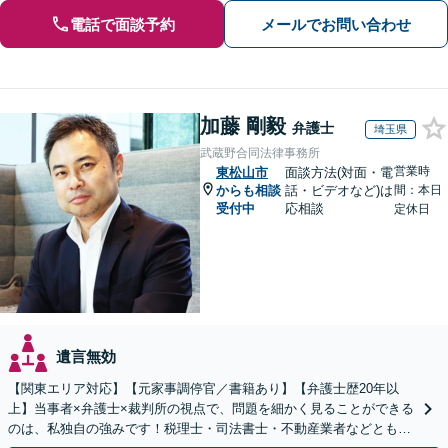
電話で面談予約
メールでお問い合わせ
加藤 剛毅
弁護士
埼玉県
武蔵野合同法律事務所
営業時
東松山市
面談方法(対面・電
からも相談
話・ビデオなど)は
間：本日
受付中
応相談
定休日
遺言無効
【関東エリア対応】【元家事調停官／書籍あり】【弁護士歴20年以
上】当事者×弁護士×裁判所の視点で、問題を細かく見ることができる
のは、私独自の強みです！税理士・司法書士・不動産業者などとも連