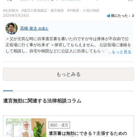
書、遺言書の有無等を確認し、弁護士に個別に相談した方がよいと思
われます。
#生前贈与
#遺言の真偽鑑定・遺言無効
#不動産・土地の相続
2024年5月24日
役にたった
2
髙橋 俊太
弁護士
＞父が元気な時に自筆遺言書を書いたのですが今は身体が不自由で公
正役場に行く事が出来ず ＞保管してもらえません。 公証役場に連絡を
して相談し、自宅や病院などに公証人に出張してもらって公正証書を
作成するという方法もあります。また、相談して証人を用意してもら
うことも可能です。 ＞不動産名義を父から母に名義変更しておいた方
がいいのではと考えていますがどう思いますか？ 詳細が不明であり何
もっとみる
とも言えないのですが、遺言内容との関わりもあると思いますので、
弁護士に事情等を説明して個別に相談した方がよいように思います。
遺言無効に関連する法律相談コラム
相続・遺言
遺言書は無効にできる？主張するための