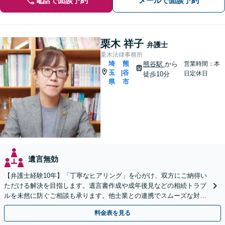
電話で面談予約
メールで面談予約
栗木 祥子
弁護士
栗木法律事務所
埼
熊
熊谷駅
から
営業時間：本
玉
谷
|
日定休日
徒歩10分
県
市
遺言無効
【弁護士経験10年】「丁寧なヒアリング」を心がけ、双方にご納得い
ただける解決を目指します。遺言書作成や成年後見などの相続トラブ
ルを未然に防ぐご相談も承ります。他士業との連携でスムーズな対処
が可能です
料金表を見る