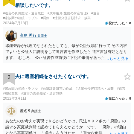
相談したいです。
#遺言の真偽鑑定・遺言無効
#成年後見(生前の財産管理)
#遺言
#家族間の相続トラブル
#調停
#遺留分侵害額請求・放棄
2024年7月18日
役にたった
8
高島 秀行
弁護士
印鑑登録が代理でなされたとしても、母が公証役場に行って その内容
でよいと公証人に説明をして遺言書を作成したら 遺言書は有効となり
ます。 むしろ、 公正証書作成前後に下記の事情があったことが証明で
きれば判断能力がなく 無効だったと主張することが可能です。 翌年1
月に携帯が新しくなった母からの第一声は「ここにいたら殺される」
「面会に来てくれ」で、長男に聞くと「面会は出来ない。俺は携帯電
2
夫に遺産相続をさせたくないです。
話の使い方を教える為に会っている」「母の話は聞かなくて良い」と
電話が切れました。その後の電話でも「食事に毒が入っている」「体
#家族間の相続トラブル
#自筆証書遺言の作成
#遺留分侵害額請求・放棄
#遺言
にチップが埋められている」等、おかしかったです。 当時の診療記
#相続放棄
#遺言の真偽鑑定・遺言無効
2022年3月1日
役にたった
8
録、介護認定の資料、介護記録を取得して 弁護士に面談で相談された
方がよいと思います。
匿名B
弁護士
あなたのお考えが実現できるかどうかは、民法８９２条の「廃除」の
請求を家庭裁判所で認めてもらえるかどうか、です。「廃除」の理由
となる事実関係は、「虐待」をうけたか、「重大な侮辱」を受けた