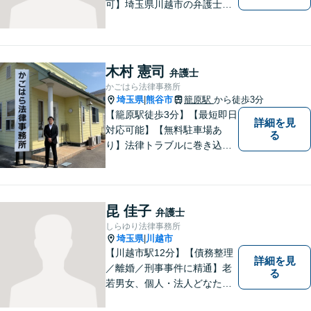
可】埼玉県川越市の弁護士で
す。迅速かつ丁寧な仕事を心
がけております。まずはお気
軽にご相談ください。
木村 憲司
弁護士
かごはら法律事務所
埼玉県
熊谷市
籠原駅
から徒歩3分
|
【籠原駅徒歩3分】【最短即日
詳細を見
対応可能】【無料駐車場あ
る
り】法律トラブルに巻き込ま
れた場合は、どのようなもの
であっても早めの相談が重要
です。早めの相談がより良い
解決の鍵です。お困りごとが
昆 佳子
弁護士
ございましたら、お気軽にご
しらゆり法律事務所
相談ください。
埼玉県
川越市
|
【川越市駅12分】【債務整理
詳細を見
／離婚／刑事事件に精通】老
る
若男女、個人・法人どなたか
らのご相談もお待ちしていま