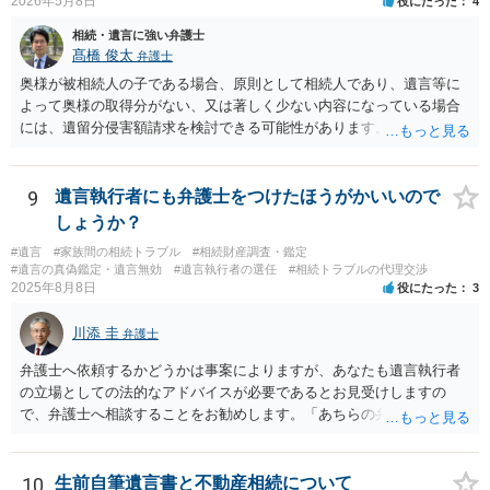
2026年5月8日
役にたった
4
相続・遺言に強い弁護士
髙橋 俊太
弁護士
奥様が被相続人の子である場合、原則として相続人であり、遺言等に
よって奥様の取得分がない、又は著しく少ない内容になっている場合
には、遺留分侵害額請求を検討できる可能性があります。ただし、
「相続は３年以内」という説明は、遺留分そのものではなく、相続登
記の義務化に関する説明と混同されている可能性があります。相続登
記については、不動産を相続で取得したことを知った日から３年以内
9
遺言執行者にも弁護士をつけたほうがかいいので
に申請する義務があります。一方、遺留分侵害額請求は、相続開始お
しょうか？
よび遺留分を侵害する贈与・遺贈があったことを知った時から１年で
#遺言
#家族間の相続トラブル
#相続財産調査・鑑定
時効にかかります。また、相続開始から１０年が経過すると、認識の
#遺言の真偽鑑定・遺言無効
#遺言執行者の選任
#相続トラブルの代理交渉
有無にかかわらず行使できなくなります。 奥様がご両親の死亡を最近
2025年8月8日
役にたった
3
まで知らなかったのであれば、少なくとも「知った時から１年」の時
効がいつから進むかは慎重に検討する必要があります。ただし、死亡
川添 圭
弁護士
から３年が経過しているとのことですので、早急に戸籍、遺言の有
無、不動産登記、遺産分割協議書の有無を確認した方がよいでしょ
弁護士へ依頼するかどうかは事案によりますが、あなたも遺言執行者
う。特に、お姉様側だけで不動産名義を変更している場合、遺言があ
の立場としての法的なアドバイスが必要であるとお見受けしますの
ったのか、遺産分割協議書が作成されているのか、奥様の署名押印が
で、弁護士へ相談することをお勧めします。「あちらの弁護士」（元
あるのかが重要です。奥様が何も署名していないのであれば、遺留分
嫁と娘の弁護士のことでしょうか）へ聴いても、自分に有利な主張や
以前に、法定相続分や遺産分割未了の問題として整理すべき場合もあ
誘導しかしてこないと思います。
ります。 奥様において戸籍謄本、不動産登記簿、固定資産評価証明
10
生前自筆遺言書と不動産相続について