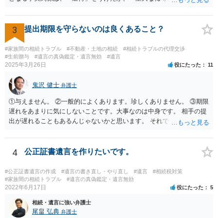
か、推定相続人たる夫に「その他著しい非行」があったか否かです。
「廃除」は遺言でも可能です（民法８９３条）。 弁護士に具体的な事
情を話して相談して、「廃除」が可能か、実際に法律相談を受けるこ
3
提出期限を守らないのは良くあること？
とをお勧めします。
#家族間の相続トラブル
#不動産・土地の相続
#相続トラブルの代理交渉
#生前贈与
#遺言の真偽鑑定・遺言無効
#遺言
2025年3月26日
役にたった
11
鬼沢 健士
弁護士
①与えません。 ②一般的によくあります。珍しくありません。 ③期限
遅れをあまりに気にしないことです。大事なのは中身です。 相手の提
出が遅れることもあるんじゃないかと思います。 それでもあなた有利
にはなりません。
4
公正証書遺言を作りたいです。
#公正証書遺言の作成
#遺言の書き直し・やり直し
#遺言
#相続税対策
#家族間の相続トラブル
#遺言の真偽鑑定・遺言無効
2022年6月17日
役にたった
5
相続・遺言に強い弁護士
尾畠 弘典
弁護士