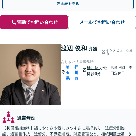
料金表を見る
電話でお問い合わせ
メールでお問い合わせ
渡辺 俊和
弁護
インタビューを見
る
士
あじさい法律事務所
埼
桶
桶川駅
から
営業時間：本
玉
川
|
日定休日
徒歩6分
県
市
遺言無効
【初回相談無料】話しやすさや親しみやすさに定評あり！遺産分割協
議、遺言書作成、遺留分、不動産相続、財産管理など。相続問題は常