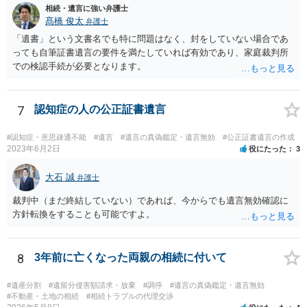
相続・遺言に強い弁護士
髙橋 俊太
弁護士
「遺書」という文書名でも特に問題はなく、封をしていない場合であ
っても自筆証書遺言の要件を満たしていれば有効であり、家庭裁判所
での検認手続が必要となります。
7
認知症の人の公正証書遺言
#認知症・意思疎通不能
#遺言
#遺言の真偽鑑定・遺言無効
#公正証書遺言の作成
2023年6月2日
役にたった
3
大石 誠
弁護士
裁判中（まだ終結していない）であれば、今からでも遺言無効確認に
方針転換をすることも可能ですよ。
8
3年前に亡くなった両親の相続に付いて
#遺産分割
#遺留分侵害額請求・放棄
#調停
#遺言の真偽鑑定・遺言無効
#不動産・土地の相続
#相続トラブルの代理交渉