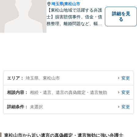
埼玉県
東松山市
|
【東松山地域で活躍する弁護
詳細を見
士】損害賠償事件、借金・債
る
務整理、離婚問題など、幅広
い問題で実績がございます。
依頼者様一人一人に向き合う
ことを大切にしています。お
一人で悩むことなく、お気軽
にご相談ください。
エリア
埼玉県、東松山市
変更
相談内容
相続・遺言、遺言の真偽鑑定・遺言無効
変更
詳細条件
未選択
変更
東松山市から近い遺言の真偽鑑定・遺言無効に強い弁護士