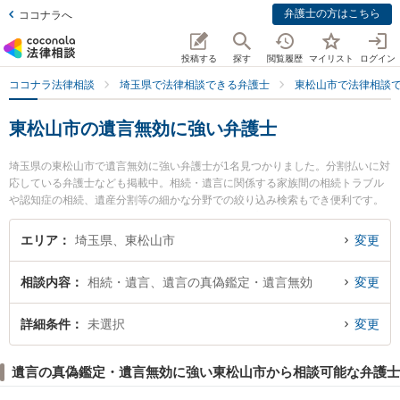
弁護士の方はこちら
ココナラへ
投稿する
探す
閲覧履歴
マイリスト
ログイン
ココナラ法律相談
埼玉県で法律相談できる弁護士
東松山市で法律相談
東松山市の遺言無効に強い弁護士
埼玉県の東松山市で遺言無効に強い弁護士が1名見つかりました。分割払いに対
応している弁護士なども掲載中。相続・遺言に関係する家族間の相続トラブル
や認知症の相続、遺産分割等の細かな分野での絞り込み検索もでき便利です。
特に東松山総合法律事務所の五十川 剛俊弁護士のプロフィール情報や弁護士費
用、強みなどが注目されています。『東松山市で土日や夜間に発生した遺言無
エリア
埼玉県、東松山市
変更
効のトラブルを今すぐに弁護士に相談したい』『遺言無効のトラブル解決の実
績豊富な近くの弁護士を検索したい』『初回相談無料で遺言無効を法律相談で
相談内容
相続・遺言、遺言の真偽鑑定・遺言無効
変更
きる東松山市内の弁護士に相談予約したい』などでお困りの相談者さんにおす
すめです。
詳細条件
未選択
変更
遺言の真偽鑑定・遺言無効に強い東松山市から相談可能な弁護士