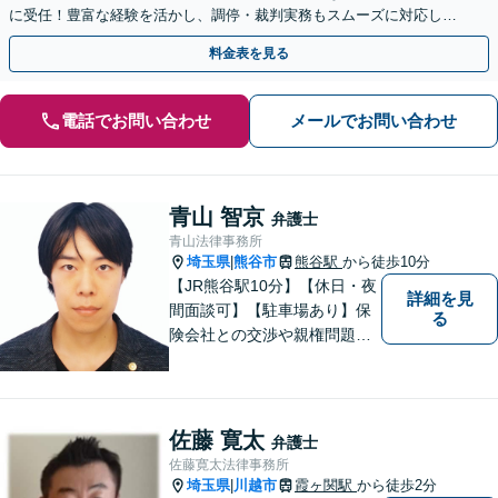
に受任！豊富な経験を活かし、調停・裁判実務もスムーズに対応しま
す【桶川駅6分】【オンライン相談OK】
料金表を見る
電話でお問い合わせ
メールでお問い合わせ
青山 智京
弁護士
青山法律事務所
埼玉県
熊谷市
熊谷駅
から徒歩10分
|
【JR熊谷駅10分】【休日・夜
詳細を見
間面談可】【駐車場あり】保
る
険会社との交渉や親権問題、
逮捕直後の対応など、それぞ
れの事情に応じた柔軟な支援
を行います。 「弁護士は敷居
が高い」と感じる方も、まず
佐藤 寛太
弁護士
はお気持ちをお聞かせくださ
佐藤寛太法律事務所
い。
埼玉県
川越市
霞ヶ関駅
から徒歩2分
|