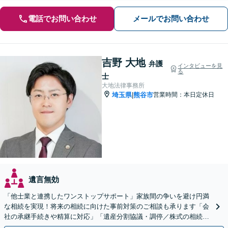
電話でお問い合わせ
メールでお問い合わせ
吉野 大地
弁護
インタビューを見
る
士
大地法律事務所
埼玉県
熊谷市
営業時間：本日定休日
|
遺言無効
「他士業と連携したワンストップサポート」家族間の争いを避け円満
な相続を実現！将来の相続に向けた事前対策のご相談も承ります「会
社の承継手続きや精算に対応」「遺産分割協議・調停／株式の相続／
使い込み／成年後見／遺言書作成など」