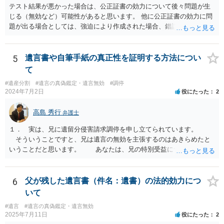
テスト結果が悪かった場合は、公正証書の効力について後々問題が生
じる（無効など）可能性があると思います。 他に公正証書の効力に問
題が出る場合としては、強迫により作成された場合、錯誤（勘違い）
の場合などがあります。 遺言の対象となる財産の多寡などにもよりま
すが、弁護士に作成を依頼する場合は、１０～数十万円程度になるケ
ースが多いと思います。 報酬体系は、弁護士ごとに異なりますので一
5
遺言書や自筆手紙の真正性を証明する方法につい
律の基準はありません。
て
#遺産分割
#遺言の真偽鑑定・遺言無効
#調停
2024年7月2日
役にたった
2
高島 秀行
弁護士
１． 実は、兄に遺留分侵害請求調停を申し立てられています。
そういうことですと、兄は遺言の無効を主張するのはあきらめたと
いうことだと思います。 あなたは、兄の特別受益について立証し
て、遺留分の問題を解決すればよいと思います。 弁護士に面談で
詳しい事情を話して相談された方がよいと思います。
6
父が残した遺言書（件名：遺書）の法的効力につ
いて
#遺言
#遺言の真偽鑑定・遺言無効
2025年7月11日
役にたった
2