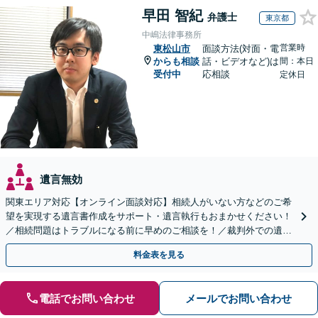
早田 智紀
弁護士
東京都
中嶋法律事務所
営業時
東松山市
面談方法(対面・電
からも相談
話・ビデオなど)は
間：本日
受付中
応相談
定休日
遺言無効
関東エリア対応【オンライン面談対応】相続人がいない方などのご希
望を実現する遺言書作成をサポート・遺言執行もおまかせください！
／相続問題はトラブルになる前に早めのご相談を！／裁判外での遺産
分割協議の経験多数【完全個室】
料金表を見る
電話でお問い合わせ
メールでお問い合わせ