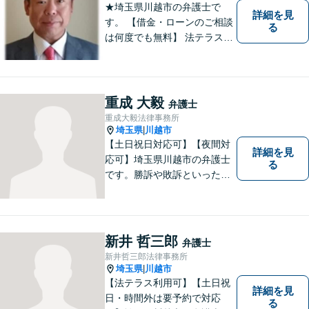
★埼玉県川越市の弁護士で
詳細を見
す。 【借金・ローンのご相談
る
は何度でも無料】 法テラス契
約事務所です。 ホームページ
はこちら↓ http://www.kanta-la
w.com/
重成 大毅
弁護士
重成大毅法律事務所
埼玉県
川越市
|
【土日祝日対応可】【夜間対
詳細を見
応可】埼玉県川越市の弁護士
る
です。勝訴や敗訴といった結
果にかかわらず、依頼者の心
にある憤りや不安を取り除き
ます。ぜひ一度ご相談くださ
い。
新井 哲三郎
弁護士
新井哲三郎法律事務所
埼玉県
川越市
|
【法テラス利用可】【土日祝
詳細を見
日・時間外は要予約で対応
る