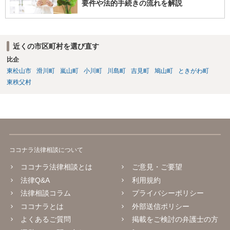
要件や法的手続きの流れを解説
近くの市区町村を選び直す
比企
東松山市
滑川町
嵐山町
小川町
川島町
吉見町
鳩山町
ときがわ町
東秩父村
ココナラ法律相談について
ココナラ法律相談とは
ご意見・ご要望
法律Q&A
利用規約
法律相談コラム
プライバシーポリシー
ココナラとは
外部送信ポリシー
よくあるご質問
掲載をご検討の弁護士の方