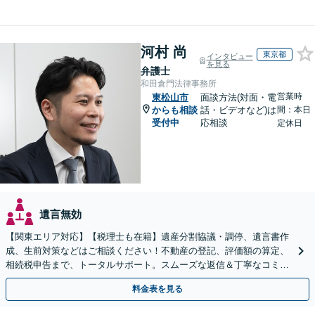
河村 尚
東京都
インタビュー
を見る
弁護士
和田倉門法律事務所
営業時
東松山市
面談方法(対面・電
からも相談
話・ビデオなど)は
間：本日
受付中
応相談
定休日
遺言無効
【関東エリア対応】【税理士も在籍】遺産分割協議・調停、遺言書作
成、生前対策などはご相談ください！不動産の登記、評価額の算定、
相続税申告まで、トータルサポート。スムーズな返信＆丁寧なコミュ
ニケーション◎お気軽にご相談ください。
料金表を見る