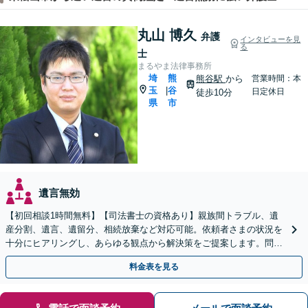
丸山 博久
弁護
インタビューを見
る
士
まるやま法律事務所
埼
熊
熊谷駅
から
営業時間：本
玉
谷
|
日定休日
徒歩10分
県
市
遺言無効
【初回相談1時間無料】【司法書士の資格あり】親族間トラブル、遺
産分割、遺言、遺留分、相続放棄など対応可能。依頼者さまの状況を
十分にヒアリングし、あらゆる観点から解決策をご提案します。問題
が複雑化する前にご相談ください。【熊谷駅徒歩10分】
料金表を見る