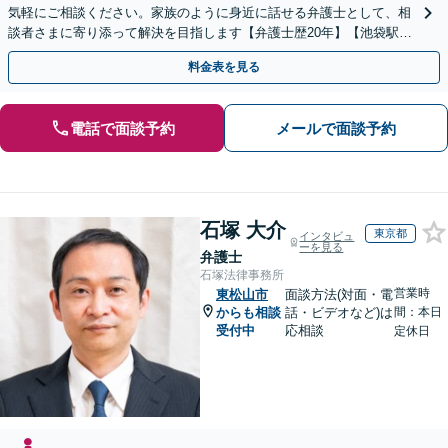
気軽にご相談ください。家族のように身近に話せる弁護士として、相
談者さまに寄り添って解決を目指します【弁護士歴20年】【池袋駅5
分】
料金表を見る
電話で面談予約
メールで面談予約
石塚 大介
東京都
インタビュ
ーを見る
弁護士
石塚法律事務所
営業時
東松山市
面談方法(対面・電
からも相談
話・ビデオなど)は
間：本日
受付中
応相談
定休日