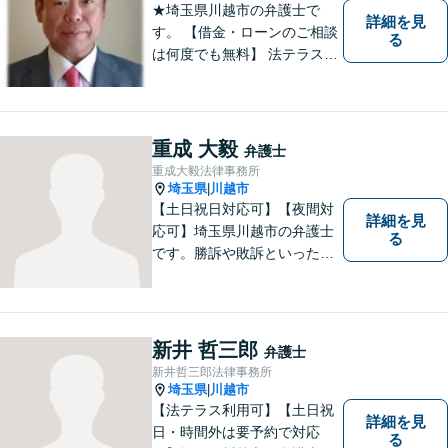
★埼玉県川越市の弁護士で
詳細を見
す。 【借金・ローンのご相談
る
は何度でも無料】 法テラス契
約事務所です。 ホームページ
はこちら↓ http://www.kanta-la
w.com/
重成 大毅
弁護士
重成大毅法律事務所
埼玉県
川越市
|
【土日祝日対応可】【夜間対
詳細を見
応可】埼玉県川越市の弁護士
る
です。勝訴や敗訴といった結
果にかかわらず、依頼者の心
にある憤りや不安を取り除き
ます。ぜひ一度ご相談くださ
い。
新井 哲三郎
弁護士
新井哲三郎法律事務所
埼玉県
川越市
|
【法テラス利用可】【土日祝
詳細を見
日・時間外は要予約で対応
る