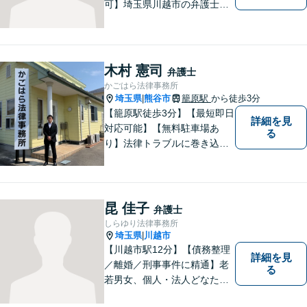
可】埼玉県川越市の弁護士で
す。迅速かつ丁寧な仕事を心
がけております。まずはお気
軽にご相談ください。
木村 憲司
弁護士
かごはら法律事務所
埼玉県
熊谷市
籠原駅
から徒歩3分
|
【籠原駅徒歩3分】【最短即日
詳細を見
対応可能】【無料駐車場あ
る
り】法律トラブルに巻き込ま
れた場合は、どのようなもの
であっても早めの相談が重要
です。早めの相談がより良い
解決の鍵です。お困りごとが
昆 佳子
弁護士
ございましたら、お気軽にご
しらゆり法律事務所
相談ください。
埼玉県
川越市
|
【川越市駅12分】【債務整理
詳細を見
／離婚／刑事事件に精通】老
る
若男女、個人・法人どなたか
らのご相談もお待ちしていま