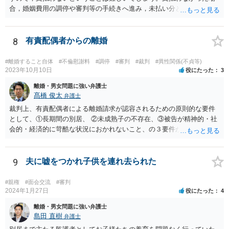
合，婚姻費用の調停や審判等の手続きへ進み，未払い分として差押を
受けるリスクがあると言えます。
8
有責配偶者からの離婚
#離婚すること自体
#不倫慰謝料
#調停
#審判
#裁判
#異性関係(不貞等)
2023年10月10日
役にたった
3
離婚・男女問題に強い弁護士
髙橋 俊太
弁護士
裁判上、有責配偶者による離婚請求が認容されるための原則的な要件
として、①長期間の別居、 ②未成熟子の不存在、③被告が精神的・社
会的・経済的に苛酷な状況におかれないこと、の３要件が必要である
とされています。 お伺いしている事情からすると、貴方が未成熟子を
監護しており（②）、仮に離婚を認容すれば、専業主婦の貴方が経済
的に過酷な状況におかれる可能性がありますので（③）、現時点で
9
夫に嘘をつかれ子供を連れ去られた
は、夫側の離婚請求は裁判では認められにくい状況であると考えられ
ます。 一方で、期間が経過して子が成人した場合（②）、別居期間は
#親権
#面会交流
#審判
すでに１０年超となり、婚姻期間の３分の１程度とはいえ相当程度の
2024年1月27日
役にたった
4
長期別居となるので（①）、③の点がクリアされれば、夫側の離婚請
離婚・男女問題に強い弁護士
求が認容される余地はあります（専門的には、③は被告側から反論し
島田 直樹
弁護士
なければならないことです）。別居期間何年であれば要件①が常に充