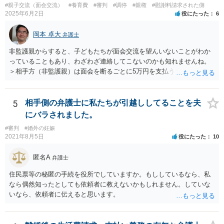
#親子交流（面会交流）
#養育費
#審判
#調停
#親権
#慰謝料請求された側
2025年6月2日
役にたった
6
岡本 卓大
弁護士
非監護親からすると、子どもたちが面会交流を望んいないことがわか
っていることもあり、わざわざ連絡してこないのかも知れませんね。
＞相手方（非監護親）は面会を断るごとに5万円を支払うことを取決め
るよう要求してきたり、調停中もかなり揉めました。 というのも、本
当に何が何でも面会交流したい（子どもたちと会いたい）と言うより
は、あなたに対する嫌がらせだった可能性もあるように思います（そ
5
相手側の弁護士に私たちが引越ししてることを夫
ういう男はDV・虐待系の男には珍しくありません。）。 面会交流とは
にバラされました。
親の権利ではなく、『子どものため』のものです。 子どもたちの年齢
#審判
#婚外の妊娠
（自分の気持ちを言える年齢）を考えても、無理に面会交流をする必
2021年8月5日
役にたった
10
要もありません。 相手から面会交流を行うことについての申し出があ
ったときに対応すれば十分だと思います。 仮に相手から、面会交流さ
匿名A
弁護士
せなかった（連絡をしてこなかった）と慰謝料請求してきたとして
も、そのような請求は、まず認められません。 ご心配であれば、審判
住民票等の秘匿の手続を役所でしていますか。もししているなら、私
書を持参して、お近くの弁護士に法律相談してみてください。
なら偶然知ったとしても依頼者に教えないかもしれません。していな
いなら、依頼者に伝えると思います。