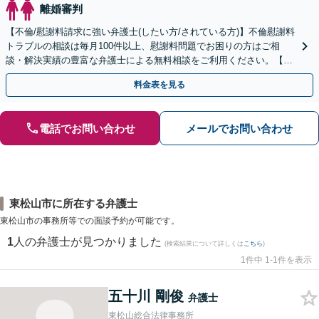
離婚審判
【不倫/慰謝料請求に強い弁護士(したい方/されている方)】不倫慰謝料
トラブルの相談は毎月100件以上、慰謝料問題でお困りの方はご相
談・解決実績の豊富な弁護士による無料相談をご利用ください。【不
倫相談は初回0円】【全国対応】
料金表を見る
電話でお問い合わせ
メールでお問い合わせ
東松山市に所在する弁護士
東松山市の事務所等での面談予約が可能です。
1
人の弁護士が見つかりました
(検索結果について詳しくは
こちら
)
1件中 1-1件を表示
五十川 剛俊
弁護士
東松山総合法律事務所