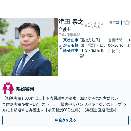
滝田 泰之
東京都
インタビュ
ーを見る
弁護士
En法律事務所
東松山市
面談方法(対
営業時間：10:
からも相
面・電話・ビデ
00~20:30（土
談受付中
オなど)は応相
日祝日）
談
離婚審判
【相談実績1,000件以上】不貞慰謝料の請求、減額交渉の双方におい
て解決実績多数－DV・ストーカー被害やリベンジポルノなどのトラブ
ルにも精通する弁護士－【初回相談60分無料】【弁護士直通電話相談
可】【来所一切不要】【夜間・休日面談可】
料金表を見る