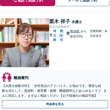
電話で面談予約
メールで面談予約
栗木 祥子
弁護士
栗木法律事務所
埼
熊
熊谷駅
から
営業時間：本
玉
谷
|
日定休日
徒歩10分
県
市
離婚審判
【弁護士経験10年】「女性視点のアドバイス」が強みです。豊富な経
験を活かして、慰謝料・養育費・親権・離婚調停などあらゆるトラブ
ルに対応します。まずはご相談ください【お子様連れの相談可能】
料金表を見る