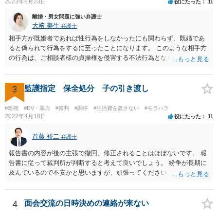
2023年8月23日
役にたった
11
離婚・男女問題に強い弁護士
大﨑 美生
弁護士
相手方が既婚者であれば性行為をしなかったにも関わらず、既婚であ
ると偽られて行為をするに至ったことになります。 このような相手方
の行為は、ご相談者様の貞操権を侵害する不法行為となりますので、
相手方に慰謝料請求が可能です。 （ご相談内容からは明らかではあり
ませんが、上記は性行為があったことを前提としています） 弁護士に
依頼されると、相手方の住民票を取得することができます。 請求する
3
監護指定 保全処分 子の引き渡し
慰謝料の額含め、一度弁護士にご相談されると良いと思います。
#親権
#DV・暴力
#審判
#調停
#生活費を渡さない
#モラハラ
2022年4月18日
役にたった
11
首藤 裕二
弁護士
報告書の内容が後の主張で撤回、修正されることはほぼないです。 報
告書に従って裁判所が判断すると考えて良いでしょう。 紛争が長期に
及んでいるので不安かと思いますが、頑張ってください。
4
面会交流の日時決めの連絡が来ない