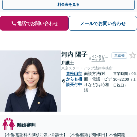
【即日介入】慰謝料請求と離婚の同時対応可
料金表を見る
電話でお問い合わせ
メールでお問い合わせ
河内 陽子
東京都
インタビュ
ーを見る
弁護士
東京スタートアップ法律事務所
東松山市
面談方法(対
営業時間：06:
からも相
面・電話・ビデ
30~22:00（土
談受付中
オなど)は応相
日祝日）
談
離婚審判
【不倫/慰謝料の減額に強い弁護士】【不倫相談は初回0円】不倫問題