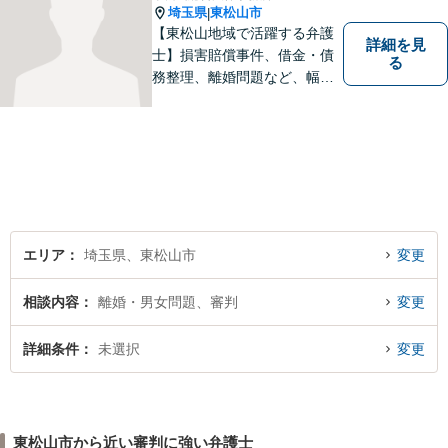
埼玉県
東松山市
|
【東松山地域で活躍する弁護
詳細を見
士】損害賠償事件、借金・債
る
務整理、離婚問題など、幅広
い問題で実績がございます。
依頼者様一人一人に向き合う
ことを大切にしています。お
一人で悩むことなく、お気軽
にご相談ください。
エリア
埼玉県、東松山市
変更
相談内容
離婚・男女問題、審判
変更
詳細条件
未選択
変更
東松山市から近い審判に強い弁護士