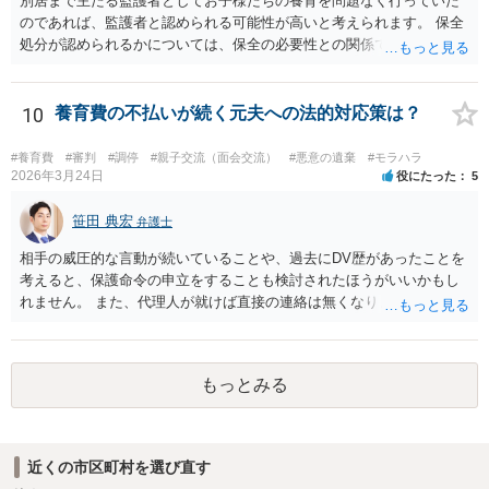
別居まで主たる監護者としてお子様たちの養育を問題なく行っていた
たされるといった定式はなく、事案に応じて総合的に判断されるとこ
のであれば、監護者と認められる可能性が高いと考えられます。 保全
ろです。
処分が認められるかについては、保全の必要性との関係でなんともい
えませんが、その場合、審判を早めにしてくれることが多いと思いま
す。 精神的なご負担も大きいと思いますが、担当の弁護士とよく相談
しながら手続を進めてください。
10
養育費の不払いが続く元夫への法的対応策は？
#養育費
#審判
#調停
#親子交流（面会交流）
#悪意の遺棄
#モラハラ
2026年3月24日
役にたった
5
笹田 典宏
弁護士
相手の威圧的な言動が続いていることや、過去にDV歴があったことを
考えると、保護命令の申立をすることも検討されたほうがいいかもし
れません。 また、代理人が就けば直接の連絡は無くなりますので、ご
相談者の方も代理人を立てるのも一手です。 面会交流含め、元夫との
やりとりが相当ご心労になっていると見受けられますので、一度弁護
士や行政の相談窓口にご相談されることをお勧め致します。
もっとみる
近くの市区町村を選び直す