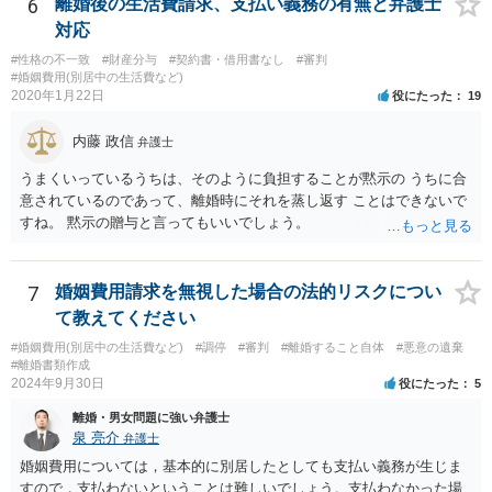
6
離婚後の生活費請求、支払い義務の有無と弁護士
対応
#性格の不一致
#財産分与
#契約書・借用書なし
#審判
#婚姻費用(別居中の生活費など)
2020年1月22日
役にたった
19
内藤 政信
弁護士
うまくいっているうちは、そのように負担することが黙示の うちに合
意されているのであって、離婚時にそれを蒸し返す ことはできないで
すね。 黙示の贈与と言ってもいいでしょう。
7
婚姻費用請求を無視した場合の法的リスクについ
て教えてください
#婚姻費用(別居中の生活費など)
#調停
#審判
#離婚すること自体
#悪意の遺棄
#離婚書類作成
2024年9月30日
役にたった
5
離婚・男女問題に強い弁護士
泉 亮介
弁護士
婚姻費用については，基本的に別居したとしても支払い義務が生じま
すので，支払わないということは難しいでしょう。支払わなかった場