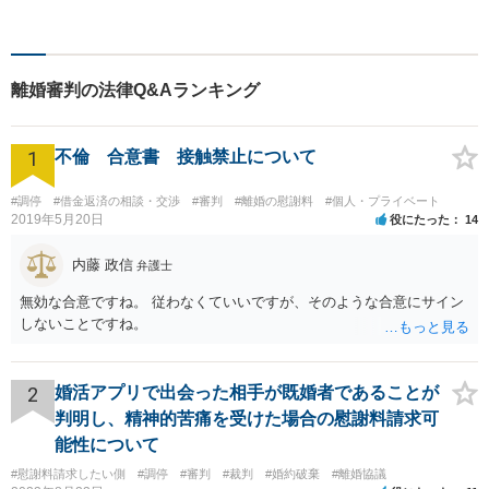
す！依頼者様の安堵されたお
顔や笑顔、感謝のお言葉が私
の喜びです。お困りの際はお
早めにご相談ください！【完
離婚審判の法律Q&Aランキング
全個室対応】
1
不倫 合意書 接触禁止について
#調停
#借金返済の相談・交渉
#審判
#離婚の慰謝料
#個人・プライベート
2019年5月20日
役にたった
14
内藤 政信
弁護士
無効な合意ですね。 従わなくていいですが、そのような合意にサイン
しないことですね。
2
婚活アプリで出会った相手が既婚者であることが
判明し、精神的苦痛を受けた場合の慰謝料請求可
能性について
#慰謝料請求したい側
#調停
#審判
#裁判
#婚約破棄
#離婚協議