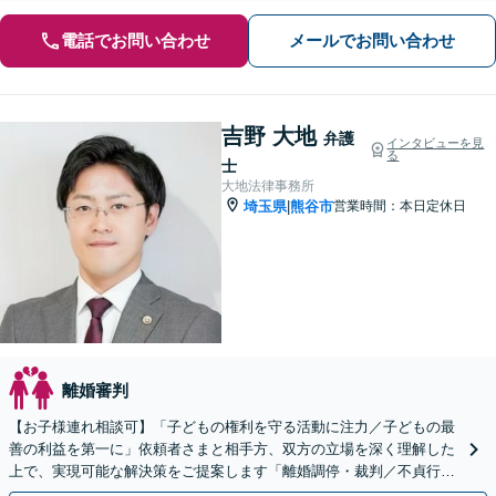
電話でお問い合わせ
メールでお問い合わせ
吉野 大地
弁護
インタビューを見
る
士
大地法律事務所
埼玉県
熊谷市
営業時間：本日定休日
|
離婚審判
【お子様連れ相談可】「子どもの権利を守る活動に注力／子どもの最
善の利益を第一に」依頼者さまと相手方、双方の立場を深く理解した
上で、実現可能な解決策をご提案します「離婚調停・裁判／不貞行為
／婚約破棄／別居／親権／面会交流など」