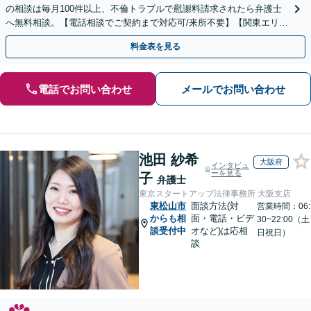
の相談は毎月100件以上、不倫トラブルで慰謝料請求されたら弁護士
へ無料相談。【電話相談でご契約まで対応可/来所不要】【関東エリア
対応】
料金表を見る
電話でお問い合わせ
メールでお問い合わせ
池田 紗希
大阪府
インタビュ
ーを見る
子
弁護士
東京スタートアップ法律事務所 大阪支店
東松山市
面談方法(対
営業時間：06:
からも相
面・電話・ビデ
30~22:00（土
談受付中
オなど)は応相
日祝日）
談