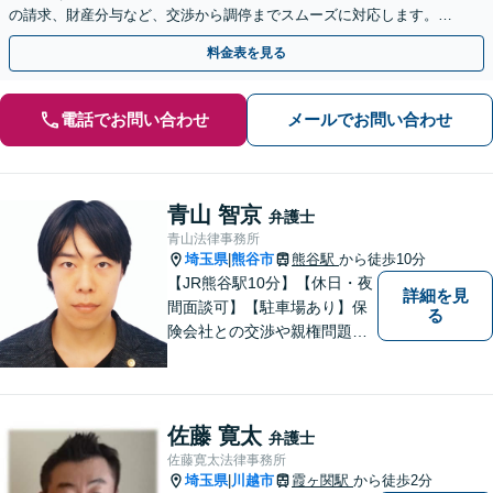
の請求、財産分与など、交渉から調停までスムーズに対応します。
【桶川駅6分】【オンライン相談OK】【子連れ相談可】
料金表を見る
電話でお問い合わせ
メールでお問い合わせ
青山 智京
弁護士
青山法律事務所
埼玉県
熊谷市
熊谷駅
から徒歩10分
|
【JR熊谷駅10分】【休日・夜
詳細を見
間面談可】【駐車場あり】保
る
険会社との交渉や親権問題、
逮捕直後の対応など、それぞ
れの事情に応じた柔軟な支援
を行います。 「弁護士は敷居
が高い」と感じる方も、まず
佐藤 寛太
弁護士
はお気持ちをお聞かせくださ
佐藤寛太法律事務所
い。
埼玉県
川越市
霞ヶ関駅
から徒歩2分
|