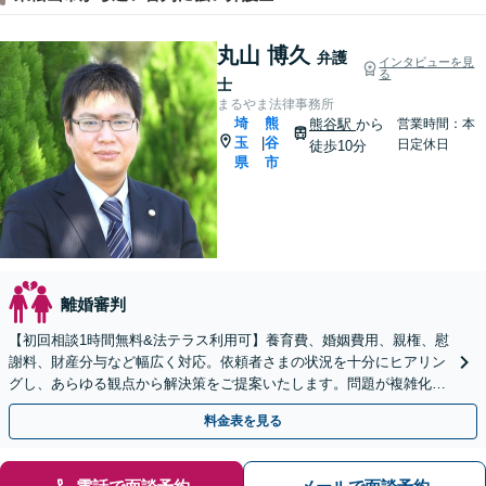
丸山 博久
弁護
インタビューを見
る
士
まるやま法律事務所
埼
熊
熊谷駅
から
営業時間：本
玉
谷
|
日定休日
徒歩10分
県
市
離婚審判
【初回相談1時間無料&法テラス利用可】養育費、婚姻費用、親権、慰
謝料、財産分与など幅広く対応。依頼者さまの状況を十分にヒアリン
グし、あらゆる観点から解決策をご提案いたします。問題が複雑化す
る前にご相談ください【熊谷駅徒歩10分】
料金表を見る