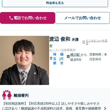
料金表を見る
電話でお問い合わせ
メールでお問い合わせ
渡辺 俊和
弁護
インタビューを見
る
士
あじさい法律事務所
埼
桶
桶川駅
から
営業時間：本
玉
川
|
日定休日
徒歩6分
県
市
離婚審判
【初回相談無料】【対応実績100件以上】話しやすさや親しみやすさ
に定評あり！離婚協議や不貞慰謝料の請求、親権、養育費や婚姻費用