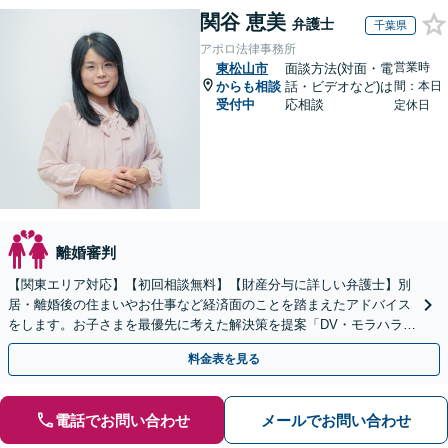
関谷 恵美
弁護士
千葉県
アポロ法律事務所
営業時
東松山市
面談方法(対面・電
からも相談
話・ビデオなど)は
間：本日
受付中
応相談
定休日
離婚審判
【関東エリア対応】【初回相談無料】【財産分与に詳しい弁護士】別
居・離婚後の住まいやお仕事など経済面のことを踏まえたアドバイス
をします。お子さまを最優先に考えた解決策を提案「DV・モラハラに
悩む方を徹底サポート」【完全個室】【休日夜間面談可】
料金表を見る
電話でお問い合わせ
メールでお問い合わせ