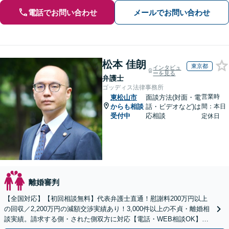
電話でお問い合わせ
メールでお問い合わせ
松本 佳朗
東京都
インタビュ
ーを見る
弁護士
ゴッディス法律事務所
営業時
東松山市
面談方法(対面・電
からも相談
話・ビデオなど)は
間：本日
受付中
応相談
定休日
離婚審判
【全国対応】【初回相談無料】代表弁護士直通！慰謝料200万円以上
の回収／2,200万円の減額交渉実績あり！3,000件以上の不貞・離婚相
談実績。請求する側・された側双方に対応【電話・WEB相談OK】