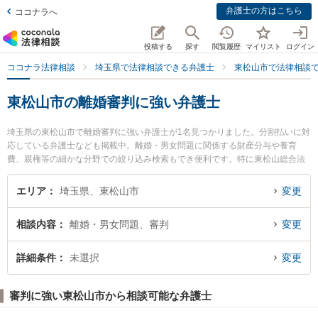
弁護士の方はこちら
ココナラへ
投稿する
探す
閲覧履歴
マイリスト
ログイン
ココナラ法律相談
埼玉県で法律相談できる弁護士
東松山市で法律相談
東松山市の離婚審判に強い弁護士
埼玉県の東松山市で離婚審判に強い弁護士が1名見つかりました。分割払いに対
応している弁護士なども掲載中。離婚・男女問題に関係する財産分与や養育
費、親権等の細かな分野での絞り込み検索もでき便利です。特に東松山総合法
律事務所の五十川 剛俊弁護士のプロフィール情報や弁護士費用、強みなどが注
目されています。『東松山市で土日や夜間に発生した離婚審判のトラブルを今
エリア
埼玉県、東松山市
変更
すぐに弁護士に相談したい』『離婚審判のトラブル解決の実績豊富な近くの弁
護士を検索したい』『初回相談無料で離婚審判を法律相談できる東松山市内の
相談内容
離婚・男女問題、審判
変更
弁護士に相談予約したい』などでお困りの相談者さんにおすすめです。
詳細条件
未選択
変更
審判に強い東松山市から相談可能な弁護士