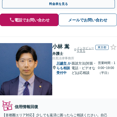
イスだけでなく精神的なご負担を軽減」【完全個室】
料金表を見る
電話でお問い合わせ
メールでお問い合わせ
小林 嵩
東京都
インタビュー
を見る
弁護士
目黒法律事務所
営業時間：1
川越市
か
面談方法(対面・
らも相談
電話・ビデオな
0:00~19:00
受付中
ど)は応相談
（平日）
信用情報回復
【首都圏エリア対応】少しでも返済に困ったらご相談ください。自己