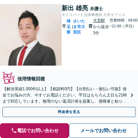
新出 雄亮
弁護士
ネクスパート法律事務所 大宮オフィス
大宮駅
営業時間：09:00
埼
さいた
~21:00（平日）
玉
ま市大
から徒歩
|
県
宮区
3分
信用情報回復
【解決実績1,000件以上】【相談料0円】【分割払い・後払い可能】借
金でお悩みの方、今すぐお電話ください。平日はもちろん土日も21時
まで対応しています。無理のない返済計画を提案し、債権者と粘り強
く交渉いたします。
料金表を見る
電話でお問い合わせ
メールでお問い合わせ