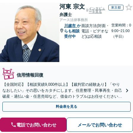
河東 宗文
東京都
インタビュ
ーを見る
弁護士
アース法律事務所
営業時間：0
川越市
か
面談方法(対面・
らも相談
電話・ビデオな
9:00~21:00
受付中
ど)は応相談
（平日）
信用情報回復
【全国対応】【相談実績9,000件以上】【裁判官の経験あり】「やり
なおしたい」その思いをカタチにします。任意整理・民事再生・自己
破産・過払い金・任意売却など、借金のトラブルはお任せください。
【初回相談無料】【全国対応可能】
料金表を見る
電話でお問い合わせ
メールでお問い合わせ