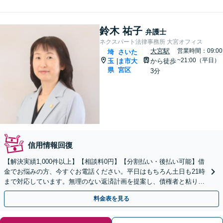
鈴木 祐子
弁護士
ネクスパート法律事務所 大宮オフィス
大宮駅
営業時間：09:00
埼
さいた
~21:00（平日）
玉
ま市大
から徒歩
|
県
宮区
3分
信用情報回復
【解決実績1,000件以上】【相談料0円】【分割払い・後払い可能】借
金でお悩みの方、今すぐお電話ください。平日はもちろん土日も21時
まで対応しています。無理のない返済計画を提案し、債権者と粘り強
く交渉いたします。
料金表を見る