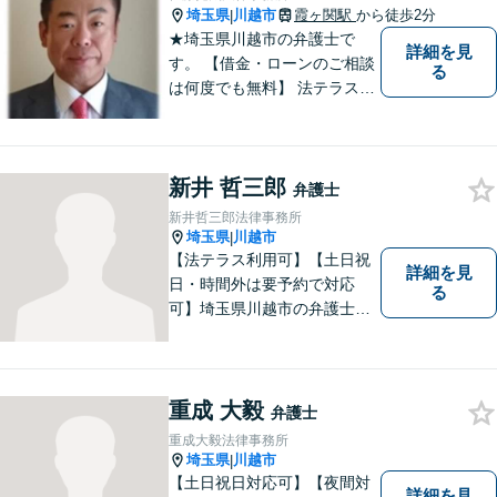
埼玉県
川越市
霞ヶ関駅
から徒歩2分
|
★埼玉県川越市の弁護士で
詳細を見
す。 【借金・ローンのご相談
る
は何度でも無料】 法テラス契
約事務所です。 ホームページ
はこちら↓ http://www.kanta-la
w.com/
新井 哲三郎
弁護士
新井哲三郎法律事務所
埼玉県
川越市
|
【法テラス利用可】【土日祝
詳細を見
日・時間外は要予約で対応
る
可】埼玉県川越市の弁護士で
す。迅速かつ丁寧な仕事を心
がけております。まずはお気
軽にご相談ください。
重成 大毅
弁護士
重成大毅法律事務所
埼玉県
川越市
|
【土日祝日対応可】【夜間対
詳細を見