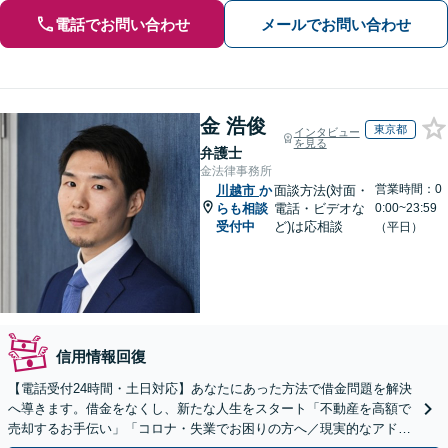
電話でお問い合わせ
メールでお問い合わせ
金 浩俊
東京都
インタビュー
を見る
弁護士
金法律事務所
営業時間：0
川越市
か
面談方法(対面・
らも相談
電話・ビデオな
0:00~23:59
受付中
ど)は応相談
（平日）
信用情報回復
【電話受付24時間・土日対応】あなたにあった方法で借金問題を解決
へ導きます。借金をなくし、新たな人生をスタート「不動産を高額で
売却するお手伝い」「コロナ・失業でお困りの方へ／現実的なアドバ