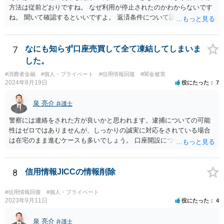
方法は従前どおりですね。 なぜ利用が停止されたのかわからないです
ね。 聞いて確認するといいですよ。 返済条件について話し合う事は当
然にできます。
7
なにも知らず口座売買して全て凍結してしまいま
した。
#消費者金融
#個人・プライベート
#信用情報回復
#闇金被害
2024年8月19日
役にたった
7
泉 亮介
弁護士
警察には連絡をされた方が良いかと思われます。逮捕についての可能
性はゼロではありませんが、しっかりの誠実に対応をされている場合
は在宅のまま進むケースも多いでしょう。 口座開設については銀行等
の対応次第ですが、凍結された名義と同名義の口座開設については断
られるケースも多いかと思われます。
8
信用情報JICCの情報削除
#信用情報回復
#個人・プライベート
2023年9月11日
役にたった
4
泉 亮介
弁護士