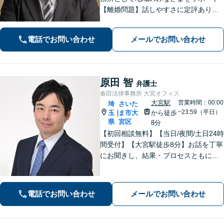
【離婚問題】話しやすさに定評あり！1
00件以上の対応実績を活かしたアドバ
イス【インターネット】スピーディー
電話でお問い合わせ
メールでお問い合わせ
な対応で円滑な解決を目指します【桶
川駅6分】【オンライン相談OK】
原田 智
弁護士
春田法律事務所 大宮オフィス
大宮駅
営業時間：00:00
埼
さいた
~23:59（平日）
玉
ま市大
から徒歩
|
県
宮区
8分
【初回相談無料】【当日/夜間/土日24時
間受付】【大宮駅徒歩8分】お話を丁寧
にお聞きし、結果・プロセスともにご
満足していただけるサービスを提供い
たします。
電話でお問い合わせ
メールでお問い合わせ