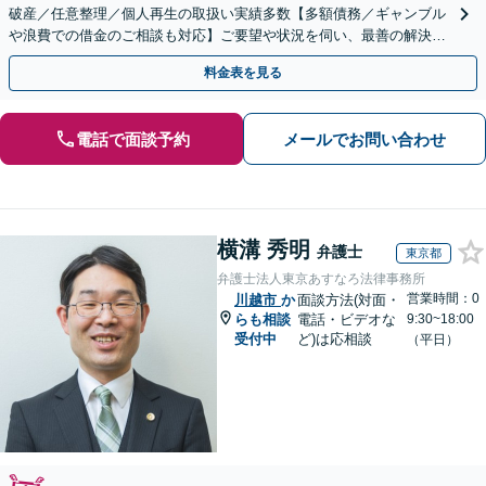
破産／任意整理／個人再生の取扱い実績多数【多額債務／ギャンブル
や浪費での借金のご相談も対応】ご要望や状況を伺い、最善の解決を
目指します
料金表を見る
電話で面談予約
メールでお問い合わせ
横溝 秀明
弁護士
東京都
弁護士法人東京あすなろ法律事務所
営業時間：0
川越市
か
面談方法(対面・
らも相談
電話・ビデオな
9:30~18:00
受付中
ど)は応相談
（平日）