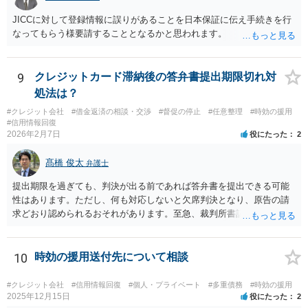
JICCに対して登録情報に誤りがあることを日本保証に伝え手続きを行
なってもらう様要請することとなるかと思われます。
9
クレジットカード滞納後の答弁書提出期限切れ対
処法は？
#クレジット会社
#借金返済の相談・交渉
#督促の停止
#任意整理
#時効の援用
#信用情報回復
2026年2月7日
役にたった
2
髙橋 俊太
弁護士
提出期限を過ぎても、判決が出る前であれば答弁書を提出できる可能
性はあります。ただし、何も対応しないと欠席判決となり、原告の請
求どおり認められるおそれがあります。至急、裁判所書記官に連絡し
現状を確認のうえ、遅れてでも答弁書を提出した方がよいでしょう。
10
時効の援用送付先について相談
#クレジット会社
#信用情報回復
#個人・プライベート
#多重債務
#時効の援用
2025年12月15日
役にたった
2