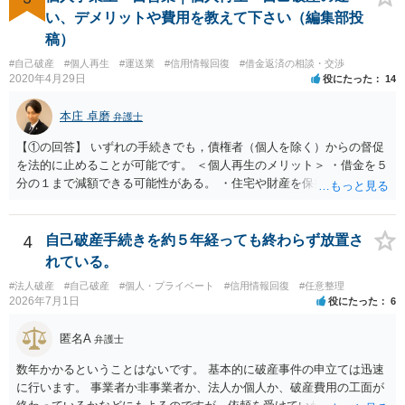
い、デメリットや費用を教えて下さい（編集部投
稿）
#自己破産
#個人再生
#運送業
#信用情報回復
#借金返済の相談・交渉
2020年4月29日
役にたった
14
本庄 卓磨
弁護士
【①の回答】 いずれの手続きでも，債権者（個人を除く）からの督促
を法的に止めることが可能です。 ＜個人再生のメリット＞ ・借金を５
分の１まで減額できる可能性がある。 ・住宅や財産を保持できる（た
だし，条件あり）。 ・借金の理由は問われない。 ・自己破産よりも心
理的抵抗が小さい（個人差あり）。 ＜自己破産のメリット＞ ・税金等
の滞納分を除き，借金を返済する必要がなくなる。 【②の回答】 ・個
4
自己破産手続きを約５年経っても終わらず放置さ
人再生・破産ともに，信用情報に事故情報（いわゆるブラックリス
れている。
ト）として登録されますので，５年～１０年ほどは新たに借金をする
#法人破産
#自己破産
#個人・プライベート
#信用情報回復
#任意整理
ことはできません。また，住宅や店舗を借りる際，保証会社の審査も
2026年7月1日
役にたった
6
通らなくなるため，保証人を立てて契約する必要がある場合がありま
す。 ・ご家族名義の財産を処分する必要はありません。 ・個人再生・
匿名A
弁護士
破産ともに，返済が困難な状況に陥っている以上，事業継続は難しい
場合が多いです。もっとも，手続き終了後，新たに事業を行うことは
数年かかるということはないです。 基本的に破産事件の申立ては迅速
できます。 ・個人再生・破産ともに，裁判所で手続きを進める際に官
に行います。 事業者か非事業者か、法人か個人か、破産費用の工面が
報に掲載されます。そのため，第三者に知られる可能性はゼロではあ