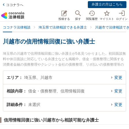
弁護士の方はこちら
ココナラへ
投稿する
探す
閲覧履歴
マイリスト
ログイン
ココナラ法律相談
埼玉県で法律相談できる弁護士
川越市で法律相談で
川越市の信用情報回復に強い弁護士
埼玉県の川越市で信用情報回復に強い弁護士が5名見つかりました。初回面談無
料や休日面談に対応している弁護士なども掲載中。借金・債務整理に関係する
消費者金融の債務整理やクレジット会社の債務整理、リボ払いの債務整理等の
細かな分野での絞り込み検索もでき便利です。特に佐藤寛太法律事務所の佐藤
寛太弁護士や新井哲三郎法律事務所の新井 哲三郎弁護士、重成大毅法律事務所
エリア
埼玉県、川越市
変更
の重成 大毅弁護士のプロフィール情報や弁護士費用、強みなどが注目されてい
ます。『川越市で土日や夜間に発生した信用情報回復のトラブルを今すぐに弁
相談内容
借金・債務整理、信用情報回復
変更
護士に相談したい』『信用情報回復のトラブル解決の実績豊富な近くの弁護士
を検索したい』『初回相談無料で信用情報回復を法律相談できる川越市内の弁
護士に相談予約したい』などでお困りの相談者さんにおすすめです。
詳細条件
未選択
変更
信用情報回復に強い川越市から相談可能な弁護士