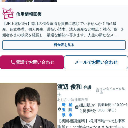
信用情報回復
【JR上尾駅3分】毎月の借金返済を負担に感じていませんか？自己破
産、任意整理、個人再生、過払い請求、法人破産など幅広く対応。依
頼者さまの状況を確認し、最適な解決へ導きます。人生の新たなスタ
ートをお手伝いさせてください。【初回面談無料】
料金表を見る
電話でお問い合わせ
メールでお問い合わせ
渡辺 俊和
弁護
インタビューを見
る
士
あじさい法律事務所
埼
桶
桶川駅
か
営業時間：10:00~1
玉
川
|
8:00（平日）
ら徒歩6分
県
市
【初回相談無料】桶川市唯一の法律事
務所として地域のみなさまをサポート