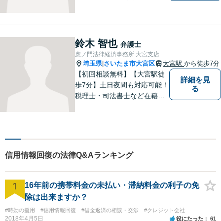
て、悩んで、どうしたらいい
かわからなくて、途方に暮れ
て、何がなんだかわからなく
なってしまうことがあると思
鈴木 智也
弁護士
います。そんな時は、お気軽
虎ノ門法律経済事務所 大宮支店
に私にご相談ください。
埼玉県
さいたま市大宮区
大宮駅
から徒歩7分
|
【初回相談無料】【大宮駅徒
詳細を見
歩7分】土日夜間も対応可能！
る
税理士・司法書士など在籍で
ワンストップサービスを実
現。ふるさと埼玉で、皆様の
人生のお困りごとを解決しま
す。まずはご相談をお聞かせ
ください。
信用情報回復の法律Q&Aランキング
1
16年前の携帯料金の未払い・滞納料金の利子の免
除は出来ますか？
#時効の援用
#信用情報回復
#借金返済の相談・交渉
#クレジット会社
2018年4月5日
役にたった
61