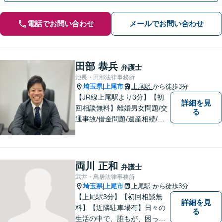
電話でお問い合わせ
メールでお問い合わせ
田部 恭兵
弁護士
池長・田部法律事務所
埼玉県
上尾市
上尾駅
から徒歩3分
|
【JR線上尾駅より3分】【初
詳細を見
回相談無料】離婚男女問題/交
る
通事故/借金問題/遺産相続/債
権回収を中心とした幅広い分
野を取り扱っております。皆
様に安心していただけるよう
に無料相談を時間を区切らず
両川 正和
弁護士
に設けております。ぜひ、お
武井・鳥居法律事務所
気軽にご相談ください。
埼玉県
上尾市
上尾駅
から徒歩3分
|
【上尾駅3分】【初回相談無
詳細を見
料】【近隣駐車場有】日々の
る
生活の中で、誰もが、困っ