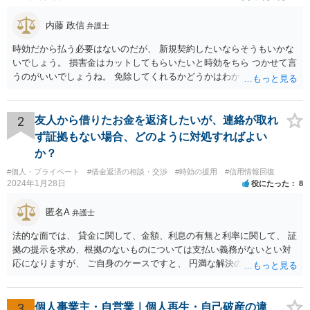
内藤 政信
弁護士
時効だから払う必要はないのだが、 新規契約したいならそうもいかな
いでしょう。 損害金はカットしてもらいたいと時効をちら つかせて言
うのがいいでしょうね。 免除してくれるかどうかはわかりませんが。
2
友人から借りたお金を返済したいが、連絡が取れ
ず証拠もない場合、どのように対処すればよい
か？
#個人・プライベート
#借金返済の相談・交渉
#時効の援用
#信用情報回復
2024年1月28日
役にたった
8
匿名A
弁護士
法的な面では、 貸金に関して、金額、利息の有無と利率に関して、 証
拠の提示を求め、根拠のないものについては支払い義務がないとい対
応になりますが、 ご自身のケースですと、 円満な解決のため、一定程
度譲歩することもありうるかと思います（譲歩すべきと言っているわ
けではありません）。 何某かの主張をされた場合、あらためて弁護士
に相談されるという形でよいかと思います。
3
個人事業主・自営業｜個人再生・自己破産の違