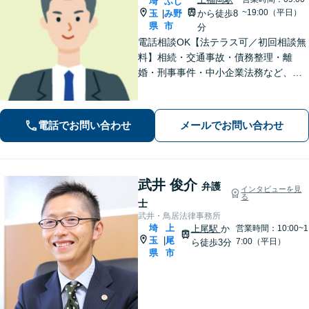
埼
ふじ
~19:00（平日）
玉
み野
から徒歩8
|
県
市
分
電話相談OK【法テラス可／初回相談無
料】相続・交通事故・債務整理・離
婚・刑事事件・中小企業法務など、お
困りごとは気兼ねなくご相談くださ
い！一人ひとり真摯に向き合い、解決
へと導きます【休日夜間対応】【上福
電話でお問い合わせ
メールでお問い合わせ
岡駅8分】【駐車場あり】
武井 俊介
弁護
インタビューを見
る
士
武井・鳥居法律事務所
埼
上
上尾駅
か
営業時間：10:00~1
玉
尾
|
7:00（平日）
ら徒歩3分
県
市