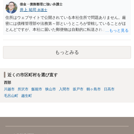
借金・債務整理に強い弁護士
井上 祐司
弁護士
住所はウェブサイトで公開されている本社住所で問題ありません。厳
密には債権管理部や法務第～部というところが管轄していることがほ
とんどですが、本社に届いた郵便物は自動的に転送されます。 内容証
明郵便の場合、法人が相手方の場合はその代表者名を宛先に加えて記
すのが通例です。 なお、信用情報において三井住友カード株式会社が
債権者として表示されていればそこへ送るのが正解だとは思います
もっとみる
が、同社が貸付や立替によって取得した債権は完全子会社であるSMB
Cコンシューマーファイナンス株式会社が保有・管理していることが通
常です。念のため当時の担当部署に確認しておいた方がよいかもしれ
ません。
近くの市区町村を選び直す
西部
川越市
所沢市
飯能市
狭山市
入間市
坂戸市
鶴ヶ島市
日高市
毛呂山町
越生町