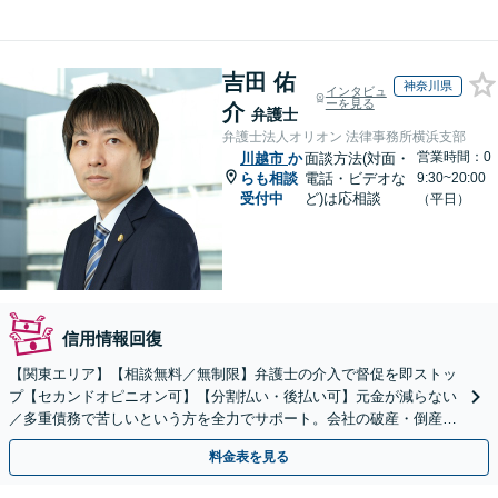
吉田 佑
神奈川県
インタビュ
ーを見る
介
弁護士
弁護士法人オリオン 法律事務所横浜支部
営業時間：0
川越市
か
面談方法(対面・
らも相談
電話・ビデオな
9:30~20:00
受付中
ど)は応相談
（平日）
信用情報回復
【関東エリア】【相談無料／無制限】弁護士の介入で督促を即ストッ
プ【セカンドオピニオン可】【分割払い・後払い可】元金が減らない
／多重債務で苦しいという方を全力でサポート。会社の破産・倒産に
も対応。話しやすさを大切にしています。
料金表を見る