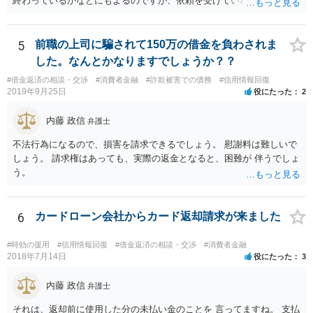
終わっているかなどにもよるのですが、依頼を受けていれば責任が発
りませんが，官報をチェックしている人はほとんどいないと思われる
生してきますので、 早急の申立てを目指します。１年を過ぎるなら危
ため，知られる可能性は低いと思います。なお，戸籍などに載るので
険信号・異常信号と思って頂いて結構です。 もし、新しく依頼をされ
はないかと心配される方がおられますが，そのようなことはありませ
る場合は、 スケジュール感を確認してみてください。 ①●月●日受任
5
前職の上司に騙されて150万の借金を負わされま
ん。 ＜個人再生のデメリット＞ ・借金が減額されるとはいえ，３年～
通知発送→②１～２か月で返答かえってくる。報告書作成しはじめる
した。なんとかなりますでしょうか？？
５年間は返済を継続する必要がある。 ・所有している財産の価値が大
→③さらに１カ月程度をめどに裁判所に破産申立て など教えてくれる
きい場合，借金が減らない場合がある。 ＜自己破産のデメリット＞ ・
#借金返済の相談・交渉
#消費者金融
#詐欺被害での債務
#信用情報回復
と思います（個人破産で破産費用も確保できている場合の例示なの
2019年9月25日
役にたった
2
借金の理由が問われ，場合によっては破産が認められない。 ・所有し
で、法人や積み立てが必要な場合はまた変わります。）
ている財産（２０万円以上の価値があるもの）は，原則として保持で
内藤 政信
きない。 【③の回答】 ３０万円～６０万円程度かと思います。 弁護
弁護士
士費用は分割で支払うことができる場合も多いので，弁護士と相談し
不法行為になるので、損害を請求できるでしょう。 慰謝料は難しいで
て支払いのスケジュールを決めます。 なお，ご依頼後は借金を返済す
しょう。 請求権はあっても、実際の返金となると、困難が 伴うでしょ
る必要はなくなるため，借金の返済に充てていた分を弁護士費用に充
う。
てることが可能です。 【④の回答】 手続上の注意点が多いため，ご自
身で進めることは相当難しく，リスクも伴います。 滞納が続くと訴訟
を起こされることもあり得るため，お早めに弁護士にご依頼されるこ
6
カードローン会社からカード返却請求が来ました
とをお勧めします。
#時効の援用
#信用情報回復
#借金返済の相談・交渉
#消費者金融
2018年7月14日
役にたった
3
内藤 政信
弁護士
それは、返却前に使用した分の未払い金のことを 言ってますね。 支払