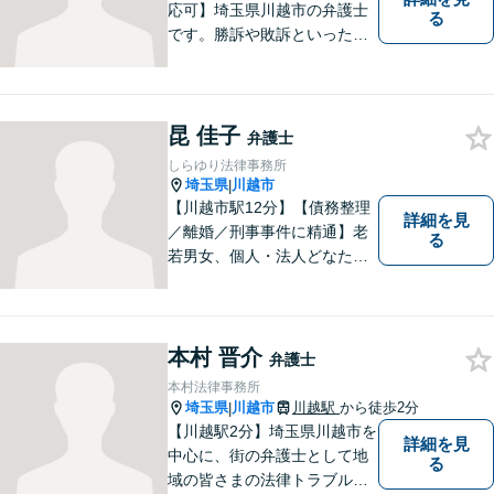
応可】埼玉県川越市の弁護士
る
です。勝訴や敗訴といった結
果にかかわらず、依頼者の心
にある憤りや不安を取り除き
ます。ぜひ一度ご相談くださ
い。
昆 佳子
弁護士
しらゆり法律事務所
埼玉県
川越市
|
【川越市駅12分】【債務整理
詳細を見
／離婚／刑事事件に精通】老
る
若男女、個人・法人どなたか
らのご相談もお待ちしていま
す！依頼者様の安堵されたお
顔や笑顔、感謝のお言葉が私
の喜びです。お困りの際はお
本村 晋介
弁護士
早めにご相談ください！【完
本村法律事務所
全個室対応】
埼玉県
川越市
川越駅
から徒歩2分
|
【川越駅2分】埼玉県川越市を
詳細を見
中心に、街の弁護士として地
る
域の皆さまの法律トラブル解