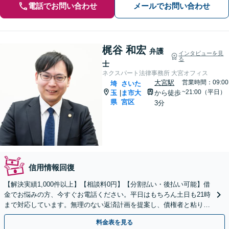
電話でお問い合わせ
メールでお問い合わせ
梶谷 和宏
弁護
インタビューを見
る
士
ネクスパート法律事務所 大宮オフィス
大宮駅
営業時間：09:00
埼
さいた
~21:00（平日）
玉
ま市大
から徒歩
|
県
宮区
3分
信用情報回復
【解決実績1,000件以上】【相談料0円】【分割払い・後払い可能】借
金でお悩みの方、今すぐお電話ください。平日はもちろん土日も21時
まで対応しています。無理のない返済計画を提案し、債権者と粘り強
く交渉いたします。
料金表を見る