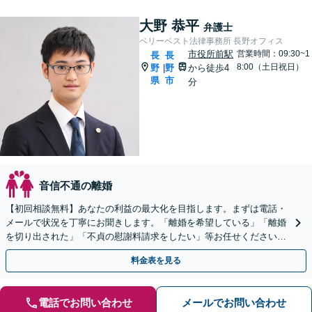
大野 恭平
弁護士
ベリーベスト法律事務所 長野オフィス
市役所前駅
営業時間：09:30~1
長
長
8:00（土日祝日）
野
野
から徒歩4
|
県
市
分
音信不通の離婚
【初回相談無料】あなたの利益の最大化を目指します。まずは電話・
メールで状況を丁寧にお聞きします。「離婚を希望している」「離婚
を切り出された」「不貞の慰謝料請求をしたい」等お任せください。
【リーズナブルな料金設定】
料金表を見る
電話でお問い合わせ
メールでお問い合わせ