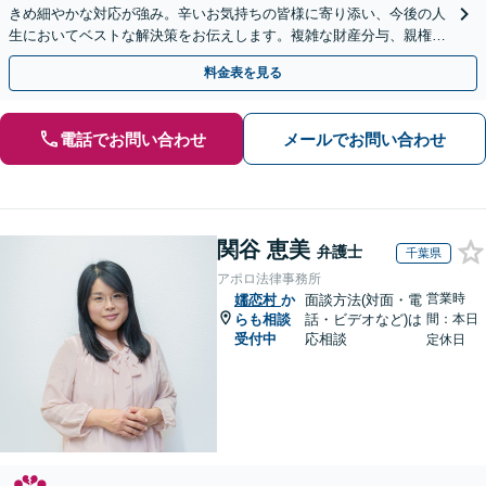
きめ細やかな対応が強み。辛いお気持ちの皆様に寄り添い、今後の人
生においてベストな解決策をお伝えします。複雑な財産分与、親権問
題、養育費の交渉、国際離婚などが得意です【日英対応◎】
料金表を見る
電話でお問い合わせ
メールでお問い合わせ
関谷 恵美
弁護士
千葉県
アポロ法律事務所
営業時
嬬恋村
か
面談方法(対面・電
らも相談
話・ビデオなど)は
間：本日
受付中
応相談
定休日