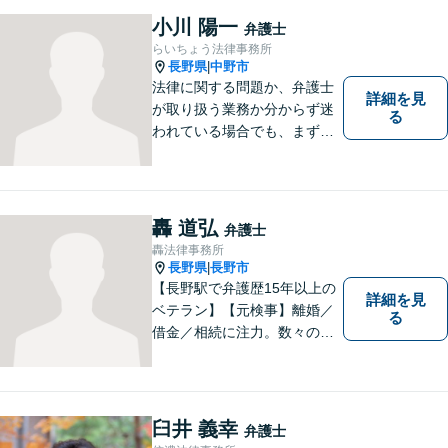
さい。どのようなご相談でも
小川 陽一
弁護士
真摯に向き合い、解決まで全
らいちょう法律事務所
力で伴走します。【地域密着
長野県
中野市
|
型の法律事務所】
法律に関する問題か、弁護士
詳細を見
が取り扱う業務か分からず迷
る
われている場合でも、まずは
ご連絡ください。正確な見通
しと解決方針が立てられま
す。
轟 道弘
弁護士
轟法律事務所
長野県
長野市
|
【長野駅で弁護歴15年以上の
詳細を見
ベテラン】【元検事】離婚／
る
借金／相続に注力。数々の実
績を挙げてきた弁護士が、お
一人おひとりに寄り添い、皆
様の権利を守ります。社会情
勢に合わせ、日々知見をアッ
臼井 義幸
弁護士
プデートしながら事件に取り