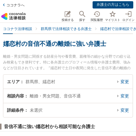
弁護士の方はこちら
ココナラへ
投稿する
探す
閲覧履歴
マイリスト
ログイン
ココナラ法律相談
群馬県で法律相談できる弁護士
嬬恋村で法律相談で
嬬恋村の音信不通の離婚に強い弁護士
離婚・男女問題に関係する財産分与や養育費、親権等の細かな分野での絞り込
み検索もでき便利です。特に各弁護士のプロフィール情報や弁護士費用、強み
などが注目されています。『嬬恋村で土日や夜間に発生した音信不通の離婚の
トラブルを今すぐに弁護士に相談したい』『音信不通の離婚のトラブル解決の
実績豊富な近くの弁護士を検索したい』『初回相談無料で音信不通の離婚を法
エリア
群馬県、嬬恋村
変更
律相談できる嬬恋村内の弁護士に相談予約したい』などでお困りの相談者さん
におすすめです。
相談内容
離婚・男女問題、音信不通
変更
詳細条件
未選択
変更
音信不通に強い嬬恋村から相談可能な弁護士