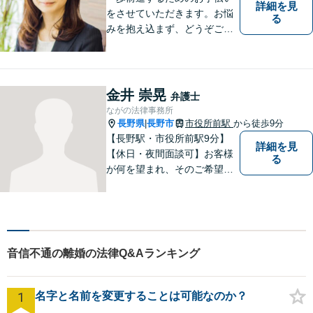
詳細を見
をさせていただきます。お悩
る
みを抱え込まず、どうぞご相
談ください。
金井 崇晃
弁護士
ながの法律事務所
長野県
長野市
市役所前駅
から徒歩9分
|
【長野駅・市役所前駅9分】
詳細を見
【休日・夜間面談可】お客様
る
が何を望まれ、そのご希望を
実現するためにどのような方
法が最適かを常に考えなが
ら、一つひとつの案件に向き
合っています。 できる限り負
担を軽減し、スピーディーな
音信不通の離婚の法律Q&Aランキング
解決を目指すことを信条とし
ています。
1
名字と名前を変更することは可能なのか？