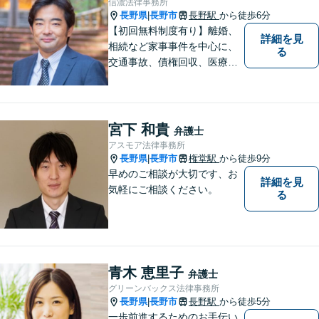
信濃法律事務所
組みます！【駐車場有】
長野県
長野市
長野駅
から徒歩6分
|
【初回無料制度有り】離婚、
詳細を見
相続など家事事件を中心に、
る
交通事故、債権回収、医療過
誤、国際案件などを取り扱っ
ています。
宮下 和貴
弁護士
アスモア法律事務所
長野県
長野市
権堂駅
から徒歩9分
|
早めのご相談が大切です、お
詳細を見
気軽にご相談ください。
る
青木 恵里子
弁護士
グリーンバックス法律事務所
長野県
長野市
長野駅
から徒歩5分
|
一歩前進するためのお手伝い