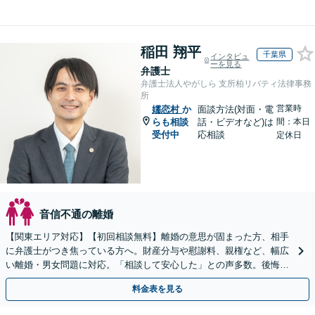
稲田 翔平
千葉県
インタビュ
ーを見る
弁護士
弁護士法人やがしら 支所柏リバティ法律事務
所
営業時
嬬恋村
か
面談方法(対面・電
らも相談
話・ビデオなど)は
間：本日
受付中
応相談
定休日
音信不通の離婚
【関東エリア対応】【初回相談無料】離婚の意思が固まった方、相手
に弁護士がつき焦っている方へ。財産分与や慰謝料、親権など、幅広
い離婚・男女問題に対応。「相談して安心した」との声多数。後悔の
ない新たな人生に向けてサポートします。
料金表を見る