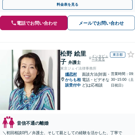
い。相談・書類作成のみのプランもあります
料金表を見る
電話でお問い合わせ
メールでお問い合わせ
松野 絵里
東京都
インタビュ
ーを見る
子
弁護士
東京ジェイ法律事務所
営業時間：09:
嬬恋村
面談方法(対面・
からも相
電話・ビデオな
30~15:00（土
談受付中
ど)は応相談
日祝日）
音信不通の離婚
＼初回相談0円／弁護士、そして親としての経験を活かした、丁寧で