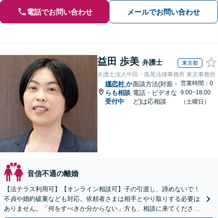
電話でお問い合わせ
メールでお問い合わせ
益田 歩美
弁護士
東京都
弁護士法人中田・島尾法律事務所 東京事務所
営業時間：0
嬬恋村
か
面談方法(対面・
らも相談
電話・ビデオな
9:00~18:00
受付中
ど)は応相談
（土曜日）
音信不通の離婚
【法テラス利用可】【オンライン相談可】子の引渡し、諦めないで！
不貞や婚約破棄なども対応。依頼者さまは相手とやり取りする必要は
ありません。「何をすべきか分からない」方も、相談に来てくださ