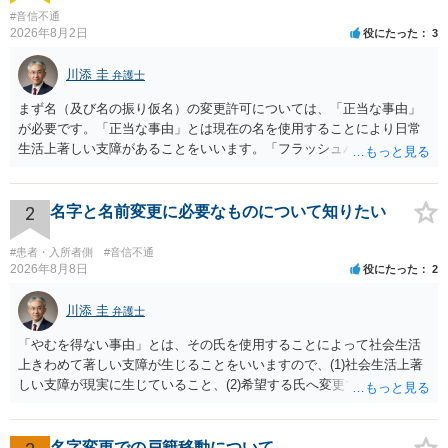
#音信不通
2026年8月2日
役にたった
3
川添 圭
弁護士
まず名（及び名の振り仮名）の変更許可については、「正当な事由」
が必要です。「正当な事由」とは現在の名を使用することにより日常
生活上著しい支障があることをいいます。「フラッシュバック」とい
った精神的・心理的な理由の場合、医学的な裏付けがあるかどうかが
きわめて重要になりますので、医師の診断書の記載が重要です（医学
的裏付けがない場合、もっぱら主観的な主張であるとして変更が許可
2
名字と名前変更に必要なものについて知りたい
されません）。 診断書は単に病名の記載では足りず、その症状の発生
原因となった事実と、当該症状が医学的に裏付けられること、そして
#患者・入所者側
#音信不通
その発生原因及び症状が現在の名を使用していることに関連している
2026年8月8日
役にたった
2
こと、といった説明がなされているのが望ましい（むしろ必要）でし
ょう。 ただし、もし上記の理由の主張が難しい場合でも、一定期間通
川添 圭
弁護士
称名を使用して、その後にいわゆる永年使用を理由とする許可申立て
「やむを得ない事由」とは、その氏を使用することによって社会生活
を選択すれば、比較的緩やかに認められます。 氏の変更については、
上きわめて著しい支障が生じることをいいますので、(1)社会生活上著
本件では、(1)子の氏の変更許可（民法791条1項）と、(2)戸籍法107条1
しい支障が現実に生じていること、(2)希望する氏へ変更できればその
項の氏の変更許可の2種類が考えられます。 (1)については、ご両親が
支障が解消できる（解消される）ことを、具体的な資料をもって説明
婚姻当時に称していた氏への変更となります（この種の事案では、母
できるかどうかがポイントです。 記録中に現れた一切の事情が判断対
が親権者として離婚し、子は母の旧姓を称することになった事案で、
象ですので、上記(1)と(2)を説明できる資料は全て（ただし理路整然
名字変更での戸籍移動について