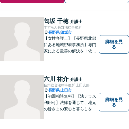
匂坂 千穂
弁護士
すずらん長野法律事務所
長野県
須坂市
|
【女性弁護士】【長野県北部
詳細を見
にある地域密着事務所】専門
る
家による最善の解決を！依頼
者の笑顔を取り戻すため、迅
速かつ丁寧なリーガルサービ
スをご提供します。
六川 祐介
弁護士
信州総合法律事務所 上田支部
長野県
上田市
|
【初回相談無料】【法テラス
詳細を見
利用可】法律を通じて、地元
る
の皆さまの安心と暮らしを全
力でサポートいたします！お
一人で抱え込まず、まずはあ
なたのお悩みをお聞かせくだ