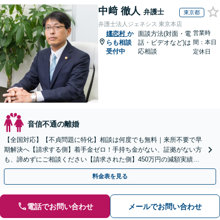
中﨑 徹人
弁護士
東京都
弁護士法人ジェネシス 東京本店
営業時
嬬恋村
か
面談方法(対面・電
らも相談
話・ビデオなど)は
間：本日
受付中
応相談
定休日
音信不通の離婚
【全国対応】【不貞問題に特化】相談は何度でも無料｜来所不要で早
期解決へ【請求する側】着手金ゼロ！手持ち金がない、証拠がない方
も、諦めずにご相談ください【請求された側】450万円の減額実績あ
り／返金保証で費用倒れの心配なし【24時間受付】
料金表を見る
電話でお問い合わせ
メールでお問い合わせ