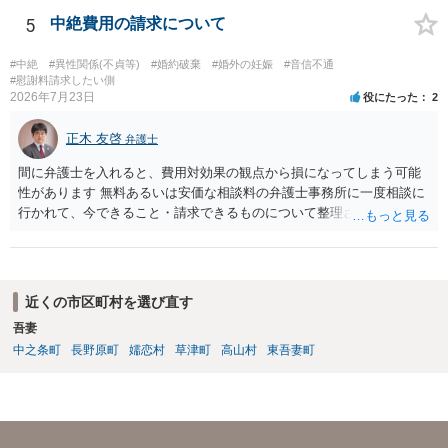
支障」の具体的判断の中で、現在の氏を使い続けることがなぜよくな
いのかが審理判断されることになる、というものになります。
5
中絶費用の請求について
#中絶
#異性関係(不貞等)
#婚約破棄
#婚外の妊娠
#音信不通
#慰謝料請求したい側
2026年7月23日
役にたった
2
正木 友啓
弁護士
間に弁護士を入れると、費用対効果の観点から損になってしまう可能
性があります 無料あるいは安価な相談料の弁護士事務所に一度相談に
行かれて、今できること・請求できるものについて整理されるのがよ
いかと思います
近くの市区町村を選び直す
吾妻
中之条町
長野原町
嬬恋村
草津町
高山村
東吾妻町