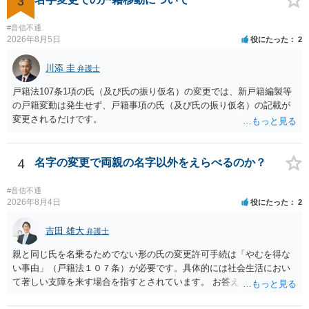
3
父の氏を称したいというケースが多い）。法律上は特に明文の要件が
に）提出することが必要になります。「フラッシュバック」とのこと
なく、家庭裁判所が相当と認めれば許可されます。ただし、子の氏の
なので、例えば、医学上確立されているPTSDの診断基準に合致した説
変更許可の場合、あなたは現在の戸籍からもう一方の親への戸籍に入
#音信不通
明とそれに沿う資料の提出が必要になってくるように思います。 精神
2026年8月5日
役にたった
2
籍する（戻る）という戸籍変動になるため、成人した子からの変更許
的・心理的な理由の氏変更は様々な意味でハードルがかなり高く、弁
可申立てにおいては、入籍先である親（及びそこに同籍している配偶
護士へ依頼しても苦労することが強く予想されるところです。、もし
川添 圭
者や15歳以上の子）の同意があるかどうかが重視されるケースが多い
弁護士
本人申立てをお考えであれば、医学知識はもちろん法律知識も要求さ
です。 (2)については、「やむを得ない事由」が必要とされます。これ
戸籍法107条1項の氏（及び氏の振り仮名）の変更では、新戸籍編製等
れますので、性急な申立てをせず、知識と資料をしっかりと揃えて、
は、名の変更許可よりも厳重な要件であるとされ、本件のような精神
の戸籍変動は発生せず、戸籍事項の氏（及び氏の振り仮名）の記載が
万全の体制で申立てに臨んだ方がよいと思われます。
的・心理的な理由ではなかなかハードルが高いところですが、親から
変更されるだけです。
性的虐待を受けていたケースで氏変更を許可した事案がありますの
で、全く可能性がないわけではありません。なお、戸籍法107条1項の
氏の変更許可申立ては戸籍筆頭者からの申立てが必要であるため、申
4
名字の変更で両親の名字以外をえらべるのか？
立て前に分籍届によってあなたの単独戸籍を編成しておく必要がある
でしょう。 法的に検討すべき課題が多いため、弁護士へ相談されるこ
#音信不通
とをお勧めします。
2026年8月4日
役にたった
2
吉田 雄大
弁護士
親と同じ氏を名乗るためでない形の氏の変更許可手続は「やむを得な
い事由」（戸籍法１０７条）が必要です。具体的には社会生活におい
て著しい支障を来す場合を指すとされています。 お答えとしては、理
論上はご両親の氏であれ別であれ区別はありませんが、上記「著しい