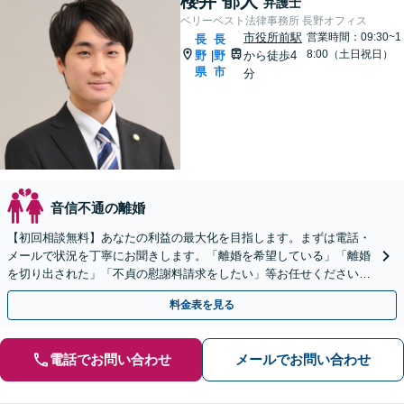
櫻井 郁人
弁護士
ベリーベスト法律事務所 長野オフィス
市役所前駅
営業時間：09:30~1
長
長
8:00（土日祝日）
野
野
から徒歩4
|
県
市
分
音信不通の離婚
【初回相談無料】あなたの利益の最大化を目指します。まずは電話・
メールで状況を丁寧にお聞きします。「離婚を希望している」「離婚
を切り出された」「不貞の慰謝料請求をしたい」等お任せください。
【リーズナブルな料金設定】
料金表を見る
電話でお問い合わせ
メールでお問い合わせ