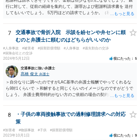
慰謝料は請求できそうですが、金額は些少なものになるでしょう。 銀
行に対して、従前の経緯を集約して、謝罪および慰謝料請求書を 送付
してもいいでしょう。 5万円ほどの請求でしょうか。（私見）
7
交通事故で骨折入院 示談を紛センや弁センに頼
むのと弁護士に頼むのはどちらがいいのか
#人身事故
#被害者
#損害賠償増額
#人身事故
#過失割合の交渉
#保険会社との交渉
2024年5月12日
役にたった
5
交通事故に強い弁護士
髙橋 俊太
弁護士
＞自分なりに調べたのですがLAC基準の弁護士報酬でやってくれるな
ら9対1くらいで ＞和解すると同じくらいのイメージなのですがどうで
しょう。 弁護士費用特約がない方のご依頼の場合の契約内容などは各
事務所の報酬基準によって区々かと思われます。 ＞あと紛センや弁セ
ンで最初から10対0を主張したり期待するのは難しいのでしょうか。
＞1か2は譲らないとセンターとしても無理とかやりたくないとかある
8
・子供の車両接触事故での過剰修理請求への対応
のでしょうか。 私見では、そのようなことはないように思います。紛
策
セン等においても、基本的には、損害論も責任論も裁判所と同じよう
#加害者
#物損事故
#子供
#損害賠償増額
な視点で解決が目指されることになります。
2023年10月1日
役にたった
9