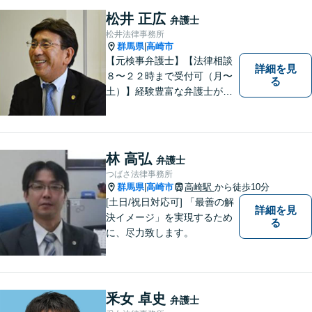
す。最善の解決策は何なの
松井 正広
弁護士
か、一緒に考えていきましょ
松井法律事務所
う。
群馬県
高崎市
|
【元検事弁護士】【法律相談
詳細を見
８〜２２時まで受付可（月〜
る
土）】経験豊富な弁護士が事
件の解決をサポートします。
ご依頼者様の悩みやお気持ち
に 共感しつつ、ご依頼者様の
自主性を尊重し、的確に対応
林 高弘
弁護士
致します。
つばさ法律事務所
群馬県
高崎市
高崎駅
から徒歩10分
|
[土日/祝日対応可] 「最善の解
詳細を見
決イメージ」を実現するため
る
に、尽力致します。
釆女 卓史
弁護士