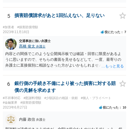
の弁護士費用がご加入の保険から出る特約が付いている場合がありま
す（ご自宅の火災保険や自動車の任意保険等を確認してみて下さい。
加入したつもりがなくても、確認してみたら付いていたということが
5
損害賠償請求があと1回払えない、足りない
ありますので）。
#加害者
#損害賠償増額
2023年11月18日
役にたった
7
交通事故に強い弁護士
髙橋 俊太
弁護士
内容との関係でこのような公開掲示板では確認・回答に限度があるよ
うに思いますので、そちらの書面を見せるなどして、一度、最寄りの
弁護士に直接個別に相談なさった方がよいかもしれません。 （なお、
既に自主退職により労働契約が終了していて、損害賠償金を分割で支
払うという約束なのであれば、支払計画のリスケジュールの可否につ
いて検討するだけということにはなるはずです。）
6
銀行側の手続き不備により被った損害に対する賠
償の見解を求めます
#不祥事対応
#慰謝料増額
#少額訴訟の相談・依頼
#個人・プライベート
#金融業界
#損害賠償増額
2023年6月27日
役にたった
10
内藤 政信
弁護士