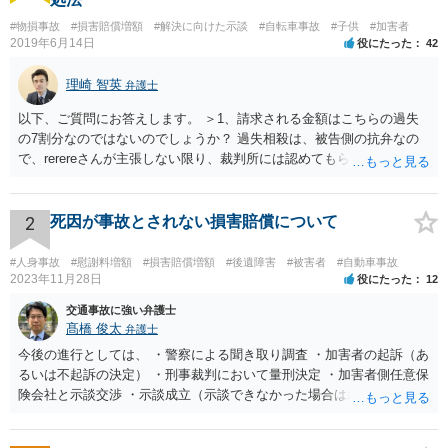
#物損事故
#損害賠償増額
#解決に向けた示談
#自転車事故
#子供
#加害者
2019年6月14日
役にたった
42
理崎 智英
弁護士
以下、ご質問にお答えします。 ＞1、請求される金額はこちらの過失
の7割分なのではないのでしょうか？ 過失相殺は、被告側の抗弁なの
で、rerereさんが主張しない限り、裁判所には認めてもらえません。
そのため、こちらの過失が７割だとお考えなのであれば、訴訟でもそ
のように主張する必要があります。 ＞2、毎月数千円の支払いを認め
てもらえない場合はどうなるのでしょうか？ 判決→強制執行という流
2
死因が事故とされない損害賠償について
れになると思います。 ＞3、仮執行と言う事は保護費を差押えられる
のでしょうか？ 口座に残高がない場合、動産執行などもされるのでし
#人身事故
#慰謝料増額
#損害賠償増額
#後遺障害
#被害者
#自動車事故
ょうか？ 保護費自体は差し押さえることが出来ませんが、保護費が入
2023年11月28日
役にたった
12
金される口座は特に差押えが禁止されているわけではないので、差押
交通事故に強い弁護士
えを受けてしまう可能性はあります。 なお、動産執行については、換
髙橋 俊太
弁護士
価可能なものがなければ不奏功に終わると思います。
今後の進行としては、 ・警察による聞き取り調査 ・加害者の起訴（あ
るいは不起訴の決定） ・刑事裁判において量刑決定 ・加害者側任意保
険会社と示談交渉 ・示談成立（示談できなかった場合は裁判） となり
ます。なお、警察では、お母様の生前のご様子やご遺族の被害感情、
加害者に対する処罰感情など尋ねられるはずですので、率直にお答え