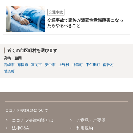
交通事故
交通事故で家族が遷延性意識障害になっ
たらやるべきこと
近くの市区町村を選び直す
高崎・藤岡
高崎市
藤岡市
富岡市
安中市
上野村
神流町
下仁田町
南牧村
甘楽町
ココナラ法律相談について
ココナラ法律相談とは
ご意見・ご要望
法律Q&A
利用規約