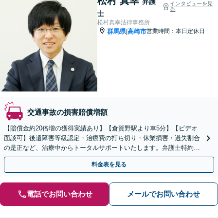
松村 真幸
弁護
インタビューを見
る
士
松村真幸法律事務所
群馬県
高崎市
営業時間：本日定休日
|
交通事故の損害賠償増額
【賠償金約20倍増の獲得実績あり】【倉賀野駅より車5分】【ビデオ
面談可】後遺障害等級認定・治療費の打ち切り・休業損害・過失割合
の是正など、治療中からトータルサポートいたします。弁護士特約の
利用可【事前予約で時間外面談可】
料金表を見る
電話でお問い合わせ
メールでお問い合わせ