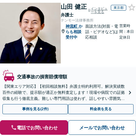
山田 健正
東京都
インタビュ
ーを見る
弁護士
テンモー法律事務所
営業時
神流町
か
面談方法(対面・電
らも相談
話・ビデオなど)は
間：本日
受付中
応相談
定休日
交通事故の損害賠償増額
【関東エリア対応】【初回相談無料】弁護士特約利用可。解決実績数
百件の経験で、提示額が適正か無料査定します！現場や病院での証拠
収集も行う徹底主義。難しい専門用語は使わず、話しやすい雰囲気で
親身にサポート。オンラインは全国どこからでも相談OK。
事例を見る(2件)
料金表を見る
電話でお問い合わせ
メールでお問い合わせ