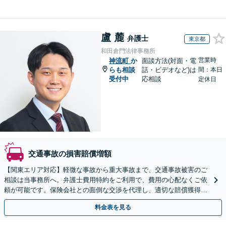
盧 麓
弁護士
東京都
和田倉門法律事務所
営業時
神流町
か
面談方法(対面・電
らも相談
話・ビデオなど)は
間：本日
受付中
応相談
定休日
交通事故の損害賠償増額
【関東エリア対応】軽微な事故から重大事故まで、交通事故被害のご
相談は当事務所へ。弁護士費用特約をご利用で、費用の心配なくご依
頼が可能です。保険会社との面倒な交渉を代理し、適切な賠償獲得を
目指します。【日本語・中国語対応可能】
料金表を見る