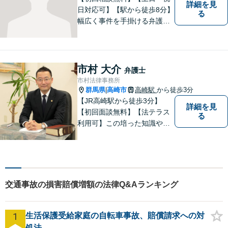
詳細を見
日対応可】【駅から徒歩8分】
る
幅広く事件を手掛ける弁護士
が無料相談！あなたをフルサ
ポートします！
市村 大介
弁護士
市村法律事務所
群馬県
高崎市
高崎駅
から徒歩3分
|
【JR高崎駅から徒歩3分】
詳細を見
【初回面談無料】【法テラス
る
利用可】この培った知識や経
験と、迅速かつ誠実な対応を
礎として、地域社会に貢献し
て参りたいと考えておりま
す。お気軽にご相談くださ
い。
交通事故の損害賠償増額の法律Q&Aランキング
1
生活保護受給家庭の自転車事故、賠償請求への対
処法