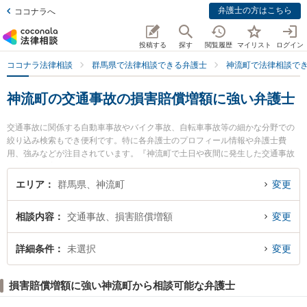
弁護士の方はこちら
ココナラへ
投稿する
探す
閲覧履歴
マイリスト
ログイン
ココナラ法律相談
群馬県で法律相談できる弁護士
神流町で法律相談で
神流町の交通事故の損害賠償増額に強い弁護士
交通事故に関係する自動車事故やバイク事故、自転車事故等の細かな分野での
絞り込み検索もでき便利です。特に各弁護士のプロフィール情報や弁護士費
用、強みなどが注目されています。『神流町で土日や夜間に発生した交通事故
の損害賠償増額のトラブルを今すぐに弁護士に相談したい』『交通事故の損害
賠償増額のトラブル解決の実績豊富な近くの弁護士を検索したい』『初回相談
エリア
群馬県、神流町
変更
無料で交通事故の損害賠償増額を法律相談できる神流町内の弁護士に相談予約
したい』などでお困りの相談者さんにおすすめです。
相談内容
交通事故、損害賠償増額
変更
詳細条件
未選択
変更
損害賠償増額に強い神流町から相談可能な弁護士