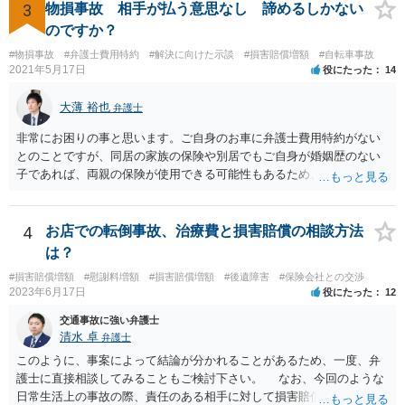
になるとよいと思います。
3
物損事故 相手が払う意思なし 諦めるしかない
のですか？
#物損事故
#弁護士費用特約
#解決に向けた示談
#損害賠償増額
#自転車事故
2021年5月17日
役にたった
14
大薄 裕也
弁護士
非常にお困りの事と思います。ご自身のお車に弁護士費用特約がない
とのことですが、同居の家族の保険や別居でもご自身が婚姻歴のない
子であれば、両親の保険が使用できる可能性もあるため、まだ確認し
てないようであれば、ご確認されると良いかと思います。 弁護士費用
特約がない場合の対応についてですが、まずは民事調停という手続き
を利用することも手かと思います。訴訟の手続きよりも話し合いを重
4
お店での転倒事故、治療費と損害賠償の相談方法
視したものであり、書類を作る作業も頻繁には要求されないため、ご
は？
質問者様の状況を踏まえるとおすすめできる手続きかと考えます。具
#損害賠償増額
#慰謝料増額
#損害賠償増額
#後遺障害
#保険会社との交渉
体的な利用方法に関しては、管轄の裁判所に問い合わせいただければ
2023年6月17日
役にたった
12
教えてもらえると思います（https://www.courts.go.jp/fukuoka/saiban/
madoguti_kani/index.html）。 以上、ご参考いただけますと幸いです。
交通事故に強い弁護士
清水 卓
弁護士
このように、事案によって結論が分かれることがあるため、一度、弁
護士に直接相談してみることもご検討下さい。 なお、今回のような
日常生活上の事故の際、責任のある相手に対して損害賠償請求する際