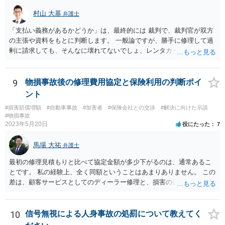
村山 大基
弁護士
「支払い義務があるかどうか」は、最終的には 裁判で、裁判官が双方
の主張や資料をもとに判断します。 一般論ですが、勝手に修理して過
剰に請求しても、そんなに壊れてないでしょ、レンタカーもいらない
でしょ、ということで 言い分通りの請求が認められない可能性はあり
ます。 有利かどうか、というご質問は抽象的すぎるというか、何を基
準に回答すればいいのかわからないので 回答が難しいです。 ネット上
9
物損事故後の修理費用協定と保険利用の判断ポイ
で、資料も見ていない中の回答でよければ、 相手からすると３５万円
ント
請求するには３５万円損害出てますよね、というのを裁判で証明しな
#損害賠償増額
#自動車事故
#加害者
#保険会社との交渉
#解決に向けた示談
いといけないので、 反論となる証拠（３万ぐらいの見積もりとか）が
#物損事故
あるなら、こちらに勝ち目が（ネットでお書きいただいた事情を読む
2023年5月20日
役にたった
7
限りですが）あると思います。
馬場 大祐
弁護士
最初の修理見積もりと比べて協定金額が多少下がるのは、通常あるこ
とです。 私の経験上、全く同額ということはあまりありません。 この
差は、顧客サービスとしてのディーラー修理と、損害の公平な分担と
しての損害算定（協定）の違いにより必然的に生じるものかと思いま
す。 ですので、もらえる賠償額は協定額が基準になってしまいます。
なお、協定（減額）に応じたのは修理工場の方ですので、修理見積も
10
信号無視による人身事故の処罰について教えてく
りと比較して工賃など下げているところがあれば、返金を交渉してみ