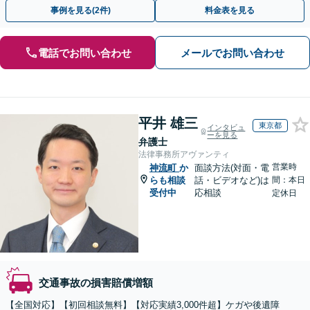
13拠点】お気軽にご相談ください。
事例を見る(2件)
料金表を見る
電話でお問い合わせ
メールでお問い合わせ
平井 雄三
東京都
インタビュ
ーを見る
弁護士
法律事務所アヴァンティ
営業時
神流町
か
面談方法(対面・電
らも相談
話・ビデオなど)は
間：本日
受付中
応相談
定休日
交通事故の損害賠償増額
【全国対応】【初回相談無料】【対応実績3,000件超】ケガや後遺障