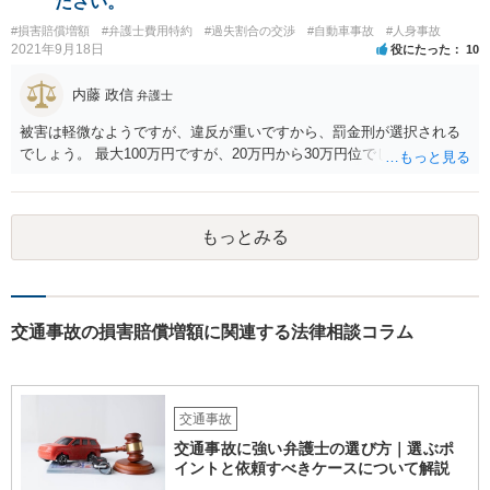
ださい。
てもよいかもしれませんね。 ただ、法的な権利に基づいて当然に減額
#損害賠償増額
#弁護士費用特約
#過失割合の交渉
#自動車事故
#人身事故
を請求できるものではないので、確実に減額できるとは言い切れない
2021年9月18日
役にたった
10
点にご留意ください。 実際にかかった費用を聞く保険会社の質問の趣
旨は、文脈が分かりませんので、ちょっと分かりかねてしまいます。
内藤 政信
弁護士
ひょっとしたら修理工場が「盛っている」可能性を疑っているかもし
れませんね。 保険会社は、協定金額×相手の過失割合％の算式で支払
被害は軽微なようですが、違反が重いですから、罰金刑が選択される
われた金額で淡々と賠償するのみです。
でしょう。 最大100万円ですが、20万円から30万円位でしょうか。
もっとみる
交通事故の損害賠償増額に関連する法律相談コラム
交通事故
交通事故に強い弁護士の選び方｜選ぶポ
イントと依頼すべきケースについて解説