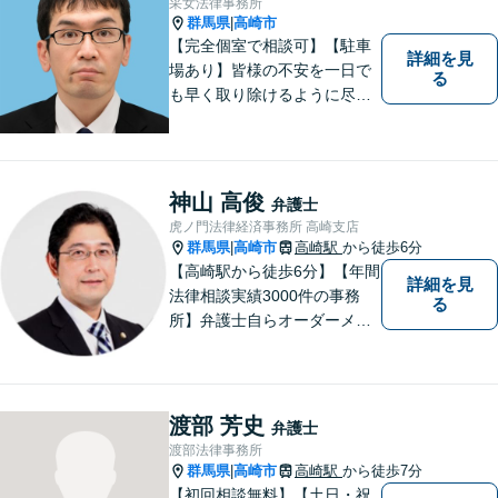
采女法律事務所
群馬県
高崎市
|
【完全個室で相談可】【駐車
詳細を見
場あり】皆様の不安を一日で
る
も早く取り除けるように尽力
いたします。 料金は、分かり
易く、柔軟に対応いたしま
す。ご相談お待ちしておりま
す。 ※お電話やメールでの無
神山 高俊
弁護士
料法律相談は行っておりませ
虎ノ門法律経済事務所 高崎支店
ん。
群馬県
高崎市
高崎駅
から徒歩6分
|
【高崎駅から徒歩6分】【年間
詳細を見
法律相談実績3000件の事務
る
所】弁護士自らオーダーメイ
ドで対応！相続問題、交通事
故、企業法務など幅広い分野
での解決実績多数。お困りご
とまずはご相談ください！
渡部 芳史
弁護士
【土日祝日・夜間も対応可
渡部法律事務所
能】
群馬県
高崎市
高崎駅
から徒歩7分
|
【初回相談無料】【土日・祝