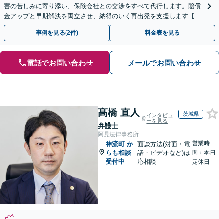
害の苦しみに寄り添い、保険会社との交渉をすべて代行します。賠償
金アップと早期解決を両立させ、納得のいく再出発を支援します【夜
間や休日相談可】
事例を見る(2件)
料金表を見る
電話でお問い合わせ
メールでお問い合わせ
髙橋 直人
茨城県
インタビュ
ーを見る
弁護士
阿見法律事務所
営業時
神流町
か
面談方法(対面・電
らも相談
話・ビデオなど)は
間：本日
受付中
応相談
定休日