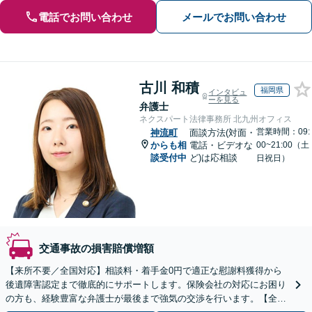
電話でお問い合わせ
メールでお問い合わせ
古川 和積
福岡県
インタビュ
ーを見る
弁護士
ネクスパート法律事務所 北九州オフィス
営業時間：09:
神流町
面談方法(対面・
からも相
電話・ビデオな
00~21:00（土
談受付中
ど)は応相談
日祝日）
交通事故の損害賠償増額
【来所不要／全国対応】相談料・着手金0円で適正な慰謝料獲得から
後遺障害認定まで徹底的にサポートします。保険会社の対応にお困り
の方も、経験豊富な弁護士が最後まで強気の交渉を行います。【全国