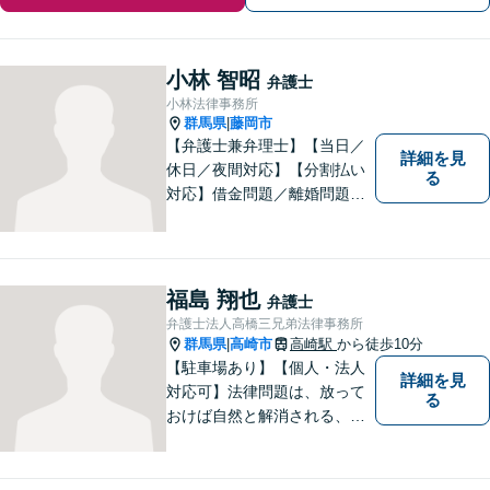
小林 智昭
弁護士
小林法律事務所
群馬県
藤岡市
|
【弁護士兼弁理士】【当日／
詳細を見
休日／夜間対応】【分割払い
る
対応】借金問題／離婚問題／
相続問題／企業法務など弁護
士業務も、特許／商標登録／
意匠登録など弁理士業務も、
幅広く対応。地域に根ざした
福島 翔也
弁護士
法律事務所／特許事務所を目
弁護士法人高橋三兄弟法律事務所
指しています。お気軽にご相
群馬県
高崎市
高崎駅
から徒歩10分
|
談ください。
【駐車場あり】【個人・法人
詳細を見
対応可】法律問題は、放って
る
おけば自然と解消される、解
決されるものではありませ
ん。 適切な対処を行うこと
が、解決への近道となりま