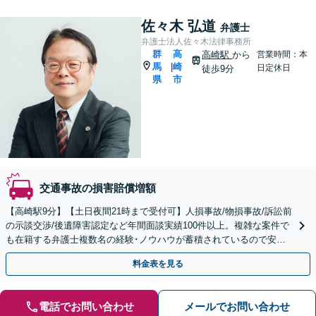
佐々木 弘道
弁護士
弁護士法人佐々木法律事務所
群
高
高崎駅
から
営業時間：本
馬
崎
|
日定休日
徒歩9分
県
市
交通事故の損害賠償増額
【高崎駅9分】【土日夜間21時まで受付可】人損事故/物損事故/訴訟前
の示談交渉/後遺障害認定など年間面談実績100件以上。複雑な案件で
も在籍する弁護士複数名の経験･ノウハウが蓄積されているので安心
してお任せいただけます。
料金表を見る
電話でお問い合わせ
メールでお問い合わせ