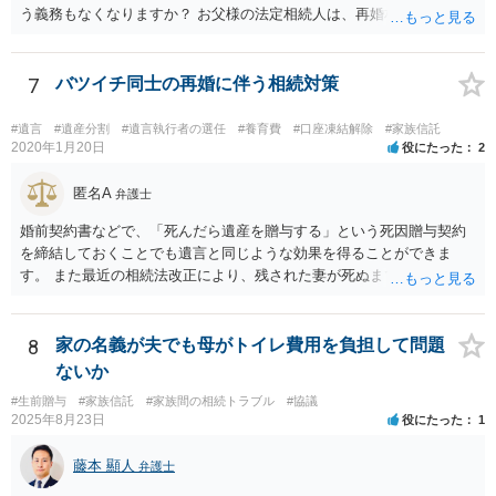
う義務もなくなりますか？ お父様の法定相続人は、再婚相手とご相談
者様なので、お父様の借金はご相談者様も相続することになります。
戸籍がどこにあるのかは関係ありません。 ただし、お父様が亡くなっ
たことを知ってから３か月以内に家庭裁判所にて「相続放棄」の手続
7
バツイチ同士の再婚に伴う相続対策
をすれば、ご相談者様はお父様の借金は相続しません。
#遺言
#遺産分割
#遺言執行者の選任
#養育費
#口座凍結解除
#家族信託
2020年1月20日
役にたった
2
匿名A
弁護士
婚前契約書などで、「死んだら遺産を贈与する」という死因贈与契約
を締結しておくことでも遺言と同じような効果を得ることができま
す。 また最近の相続法改正により、残された妻が死ぬまで家に住み続
けられる権利として「配偶者居住権」という制度が設けられましたの
で、その制度を活用する方法も考えられます。 もし契約書の作成まで
視野に入れておられる場合は、お近くの弁護士、できれば相続に強い
8
家の名義が夫でも母がトイレ費用を負担して問題
弁護士にご相談なさるとよいでしょう。
ないか
#生前贈与
#家族信託
#家族間の相続トラブル
#協議
2025年8月23日
役にたった
1
藤本 顯人
弁護士