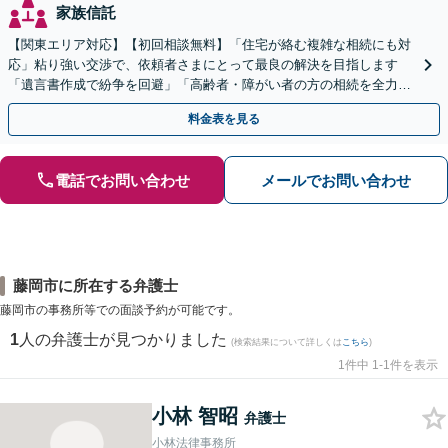
家族信託
【関東エリア対応】【初回相談無料】「住宅が絡む複雑な相続にも対
応」粘り強い交渉で、依頼者さまにとって最良の解決を目指します
「遺言書作成で紛争を回避」「高齢者・障がい者の方の相続を全力サ
ポート」【全国出張】【完全個室制】【バリアフリー対応】
料金表を見る
電話でお問い合わせ
メールでお問い合わせ
藤岡市に所在する弁護士
藤岡市の事務所等での面談予約が可能です。
1
人の弁護士が見つかりました
(検索結果について詳しくは
こちら
)
1件中 1-1件を表示
小林 智昭
弁護士
小林法律事務所