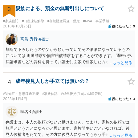
3
親族による、預金の無断引出しについて
#家族信託
#口座凍結解除
#相続財産調査・鑑定
#M&A・事業承継
2018年10月25日
役にたった
9
高島 秀行
弁護士
無断で下ろしたものや父から預かっていてそのままになっているもの
については 返還請求や損害賠償請求をすることができます。 通帳や払
戻請求書などの資料を持って弁護士に面談で相談した方がよいと思い
ます。
4
成年後見人しか手立ては無いの？
#認知症・意思疎通不能
#家族信託
#成年後見(生前の財産管理)
2023年1月4日
役にたった
3
匿名B
弁護士
弁護士は、本人の依頼がないと動けません。つまり、家族の依頼では
無理ということになるかと思います。家族間争いごとがなければ、後
見人候補者をたてて、その方に後見人になってもらう手続をすすめた