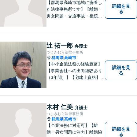
せください。
【群馬県高崎市地域に密着し
詳細を見
た法律事務所です】【離婚・
る
男女問題・交通事故・相続問
題・借金・債務整理など】
【駐車場２台無料】深刻な悩
みを抱えていらっしゃる皆様
に、何とか笑顔を取り戻して
辻 拓一郎
弁護士
いただきたいというのをモッ
つじきむら法律事務所
トーにしております。
群馬県
高崎市
|
【中小企業法務の経験豊富】
詳細を見
【事業会社への出向経験あり
る
（3年間）】【宅建士資格】信
頼・丁寧・研鑽
木村 仁美
弁護士
つじきむら法律事務所
群馬県
高崎市
|
【企業法務に対応可】【離
詳細を見
婚・男女問題に注力】離婚協
る