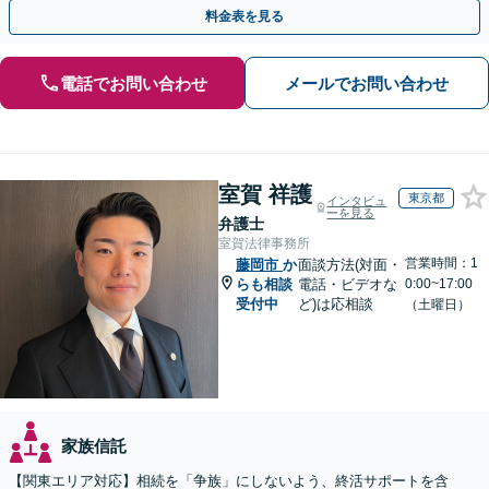
執行／事業承継など、お任せください」【休日相談あり】
料金表を見る
電話でお問い合わせ
メールでお問い合わせ
室賀 祥護
東京都
インタビュ
ーを見る
弁護士
室賀法律事務所
営業時間：1
藤岡市
か
面談方法(対面・
らも相談
電話・ビデオな
0:00~17:00
受付中
ど)は応相談
（土曜日）
家族信託
【関東エリア対応】相続を「争族」にしないよう、終活サポートを含