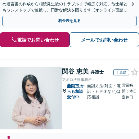
め遺言書の作成から相続発生後のトラブルまで幅広く対応。他士業と
もワンストップで連携し、円滑な解決を図ります【オンライン面談対
応】【出張相談OK】
料金表を見る
電話でお問い合わせ
メールでお問い合わせ
関谷 恵美
弁護士
千葉県
アポロ法律事務所
営業時
藤岡市
か
面談方法(対面・電
らも相談
話・ビデオなど)は
間：本日
受付中
応相談
定休日