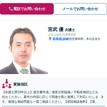
電話でお問い合わせ
メールでお問い合わせ
宮武 優
弁護士
はるな総合法律事務所
群馬県
高崎市
営業時間：本日定休日
|
家族信託
【弁護士歴10年以上】遺言書作成／遺産分割協議／不動産相続などお
任せください。案件の内容に応じて関連士業と連携して対応いたしま
す。複雑な相続問題も一度ご相談ください。【初回相談無料】【電話
相談可】