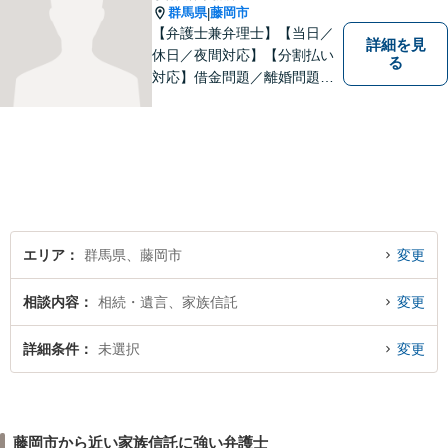
群馬県
藤岡市
|
【弁護士兼弁理士】【当日／
詳細を見
休日／夜間対応】【分割払い
る
対応】借金問題／離婚問題／
相続問題／企業法務など弁護
士業務も、特許／商標登録／
意匠登録など弁理士業務も、
幅広く対応。地域に根ざした
法律事務所／特許事務所を目
指しています。お気軽にご相
談ください。
エリア
群馬県、藤岡市
変更
相談内容
相続・遺言、家族信託
変更
詳細条件
未選択
変更
藤岡市から近い家族信託に強い弁護士