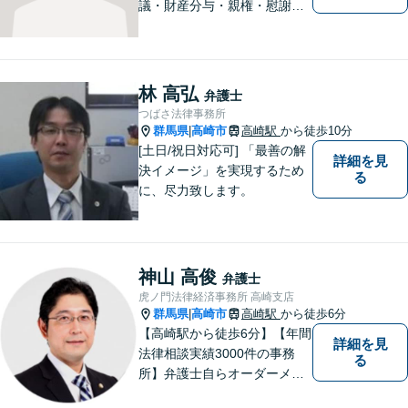
議・財産分与・親権・慰謝料
請求ならお任せください。女
性ならではの視点から皆様の
お気持ちに寄り添い、納得の
いく解決を目指します。まず
林 高弘
弁護士
はお気軽にご相談を！【駐車
つばさ法律事務所
場完備】
群馬県
高崎市
高崎駅
から徒歩10分
|
[土日/祝日対応可] 「最善の解
詳細を見
決イメージ」を実現するため
る
に、尽力致します。
神山 高俊
弁護士
虎ノ門法律経済事務所 高崎支店
群馬県
高崎市
高崎駅
から徒歩6分
|
【高崎駅から徒歩6分】【年間
詳細を見
法律相談実績3000件の事務
る
所】弁護士自らオーダーメイ
ドで対応！相続問題、交通事