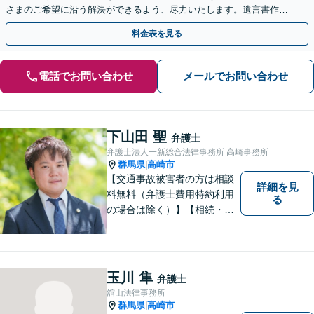
さまのご希望に沿う解決ができるよう、尽力いたします。遺言書作
成、相続放棄などにも対応いたします。【夜間・休日対応可】
料金表を見る
電話でお問い合わせ
メールでお問い合わせ
下山田 聖
弁護士
弁護士法人一新総合法律事務所 高崎事務所
群馬県
高崎市
|
【交通事故被害者の方は相談
詳細を見
料無料（弁護士費用特約利用
る
の場合は除く）】【相続・債
務整理・不貞慰謝料請求・労
災は相談料初回無料】＼20名
以上の弁護士が所属／チーム
で連携し、問題解決に向けて
玉川 隼
弁護士
取り組みます。おひとりで悩
舘山法律事務所
まずに、お気軽にお問い合わ
群馬県
高崎市
|