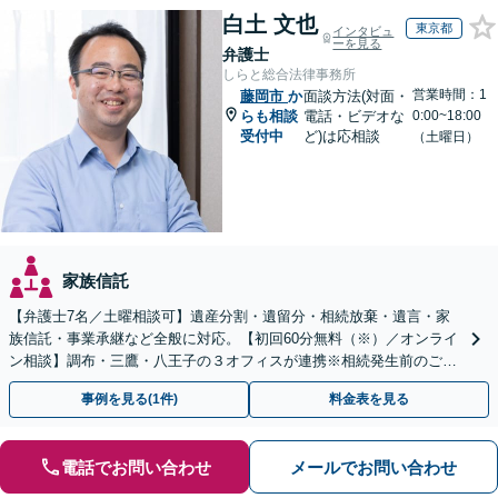
白土 文也
東京都
インタビュ
ーを見る
弁護士
しらと総合法律事務所
営業時間：1
藤岡市
か
面談方法(対面・
らも相談
電話・ビデオな
0:00~18:00
受付中
ど)は応相談
（土曜日）
家族信託
【弁護士7名／土曜相談可】遺産分割・遺留分・相続放棄・遺言・家
族信託・事業承継など全般に対応。【初回60分無料（※）／オンライ
ン相談】調布・三鷹・八王子の３オフィスが連携※相続発生前のご相
談など有料相談になるものもございます。
事例を見る(1件)
料金表を見る
電話でお問い合わせ
メールでお問い合わせ