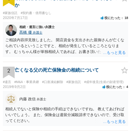
か
#家族信託
#契約書・借用書なし
2020年7月17日
役にたった
18
相続・遺言に強い弁護士
髙橋 優
弁護士
ご相談内容拝見致しました。 開店資金を支出された親御さんが亡くな
られているということですと、相続が発生しているところとなりま
す。 むぅちゃん様が単独相続人であれば、お書き頂いたような方法で
ご主人に書面を書いてもらうことで対応は可能かと思います。 他にも
相続人おられるということであれば、他の相続人との協議が必要とな
るところです。 また、当該点とは別にご主人から貸付ではなく贈与で
2
亡くなる父の死亡保険金の相続について
あると主張される可能性がございます。 その場合には、貸付であるこ
とを伺わせる事情をどれだけ積み重ねることが出来るか、というとこ
#遺言
#M&A・事業承継
#口座凍結解除
#家族信託
#成年後見(生前の財産管理)
ろとなります。 返済の事実や、返済を約束するメール等です。 金額の
2019年9月2日
役にたった
4
大きさや状況を考えると、一つ一つの問題を解決し、万が一に備えて
おく方が宜しいかと思います。 緊急という訳ではないかと思います
内藤 政信
弁護士
が、事前準備が早い方が有効な手段が増える傾向にありますので、早
相続人でないと保険や相続の手続はできないですね。 教えてあげれば
目に弁護士を入れられることを御検討頂くと良いかと思います。
いいでしょう。 また、保険金は遺留分減殺請求できないので、受け取
ってください。