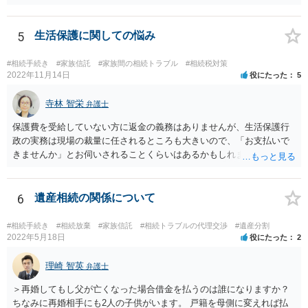
ほうが、今後もいろいろやりやすくなると思います。
5
生活保護に関しての悩み
#相続手続き
#家族信託
#家族間の相続トラブル
#相続税対策
2022年11月14日
役にたった
5
寺林 智栄
弁護士
保護費を受給していない方に返金の義務はありませんが、生活保護行
政の実務は現場の裁量に任されるところも大きいので、「お支払いで
きませんか」とお伺いされることくらいはあるかもしれません。 通報
するかどうかは、あなたとお父さんの妹さんとの関係などを総合的に
考えてご判断いただくのが良いと思います。
6
遺産相続の関係について
#相続手続き
#相続放棄
#家族信託
#相続トラブルの代理交渉
#遺産分割
2022年5月18日
役にたった
2
理崎 智英
弁護士
＞再婚してもし父が亡くなった場合借金を払うのは誰になりますか？
ちなみに再婚相手にも2人の子供がいます。 戸籍を母側に変えれば払