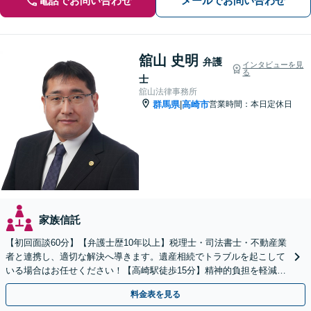
電話でお問い合わせ
メールでお問い合わせ
舘山 史明
弁護
インタビューを見
る
士
舘山法律事務所
群馬県
高崎市
営業時間：本日定休日
|
家族信託
【初回面談60分】【弁護士歴10年以上】税理士・司法書士・不動産業
者と連携し、適切な解決へ導きます。遺産相続でトラブルを起こして
いる場合はお任せください！【高崎駅徒歩15分】精神的負担を軽減す
るためにも早めのご相談を。
料金表を見る