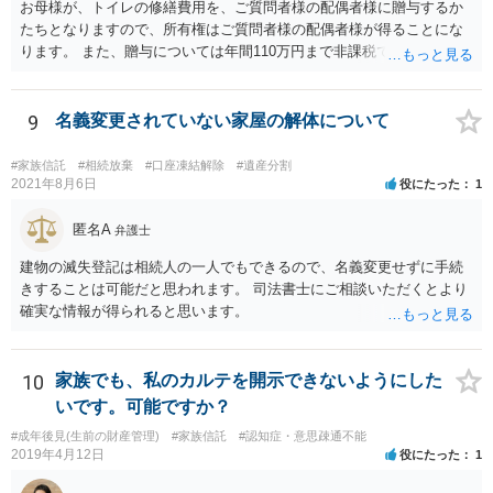
お母様が、トイレの修繕費用を、ご質問者様の配偶者様に贈与するか
たちとなりますので、所有権はご質問者様の配偶者様が得ることにな
ります。 また、贈与については年間110万円まで非課税であり、トイ
レの修繕費であればこの枠内に収まると思います。
9
名義変更されていない家屋の解体について
#家族信託
#相続放棄
#口座凍結解除
#遺産分割
2021年8月6日
役にたった
1
匿名A
弁護士
建物の滅失登記は相続人の一人でもできるので、名義変更せずに手続
きすることは可能だと思われます。 司法書士にご相談いただくとより
確実な情報が得られると思います。
10
家族でも、私のカルテを開示できないようにした
いです。可能ですか？
#成年後見(生前の財産管理)
#家族信託
#認知症・意思疎通不能
2019年4月12日
役にたった
1