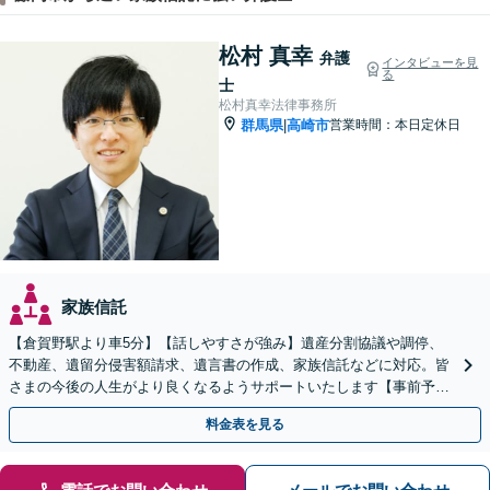
松村 真幸
弁護
インタビューを見
る
士
松村真幸法律事務所
群馬県
高崎市
営業時間：本日定休日
|
家族信託
【倉賀野駅より車5分】【話しやすさが強み】遺産分割協議や調停、
不動産、遺留分侵害額請求、遺言書の作成、家族信託などに対応。皆
さまの今後の人生がより良くなるようサポートいたします【事前予約
で時間外面談可】【ビデオ面談可】【初回面談無料】
料金表を見る