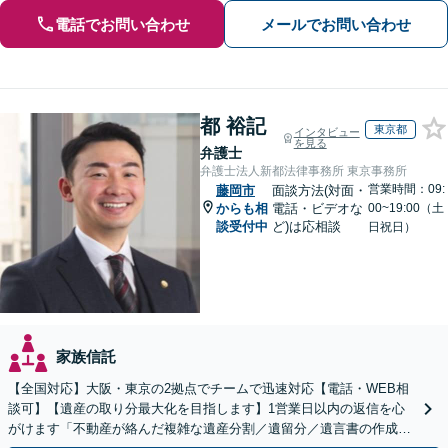
電話でお問い合わせ
メールでお問い合わせ
都 裕記
東京都
インタビュー
を見る
弁護士
弁護士法人新都法律事務所 東京事務所
営業時間：09:
藤岡市
面談方法(対面・
からも相
電話・ビデオな
00~19:00（土
談受付中
ど)は応相談
日祝日）
家族信託
【全国対応】大阪・東京の2拠点でチームで迅速対応【電話・WEB相
談可】【遺産の取り分最大化を目指します】1営業日以内の返信を心
がけます「不動産が絡んだ複雑な遺産分割／遺留分／遺言書の作成・