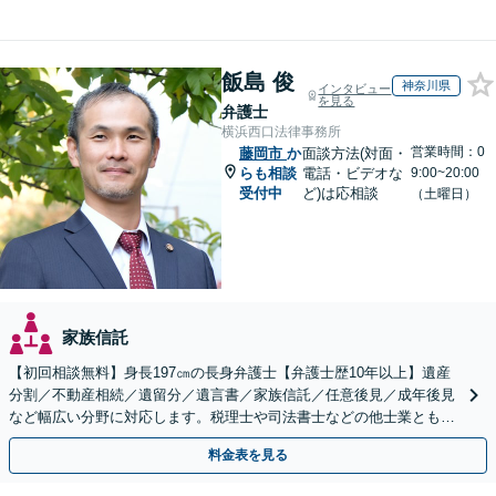
飯島 俊
神奈川県
インタビュー
を見る
弁護士
横浜西口法律事務所
営業時間：0
藤岡市
か
面談方法(対面・
らも相談
電話・ビデオな
9:00~20:00
受付中
ど)は応相談
（土曜日）
家族信託
【初回相談無料】身長197㎝の長身弁護士【弁護士歴10年以上】遺産
分割／不動産相続／遺留分／遺言書／家族信託／任意後見／成年後見
など幅広い分野に対応します。税理士や司法書士などの他士業とも連
携【出張相談】【夜間・休日面談】【横浜駅7分】
料金表を見る