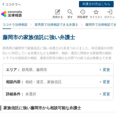
弁護士の方はこちら
ココナラへ
投稿する
探す
閲覧履歴
マイリスト
ログイン
ココナラ法律相談
群馬県で法律相談できる弁護士
藤岡市で法律相談で
藤岡市の家族信託に強い弁護士
群馬県の藤岡市で家族信託に強い弁護士が1名見つかりました。休日面談や分割
払いに対応している弁護士なども掲載中。相続・遺言に関係する家族間の相続
トラブルや認知症の相続、遺産分割等の細かな分野での絞り込み検索もでき便
利です。特に小林法律事務所の小林 智昭弁護士のプロフィール情報や弁護士費
用、強みなどが注目されています。『藤岡市で土日や夜間に発生した家族信託
エリア
群馬県、藤岡市
変更
のトラブルを今すぐに弁護士に相談したい』『家族信託のトラブル解決の実績
豊富な近くの弁護士を検索したい』『初回相談無料で家族信託を法律相談でき
相談内容
相続・遺言、家族信託
変更
る藤岡市内の弁護士に相談予約したい』などでお困りの相談者さんにおすすめ
です。
詳細条件
未選択
変更
家族信託に強い藤岡市から相談可能な弁護士